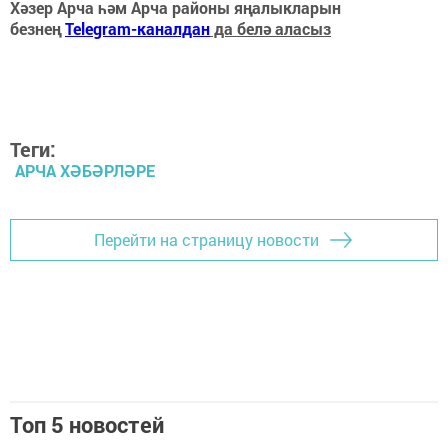
Хәзер Арча һәм Арча районы яңалыкларын
безнең
Telegram-каналдан
да белә аласыз
Теги:
АРЧА ХӘБӘРЛӘРЕ
Перейти на страницу новости
Топ 5 новостей