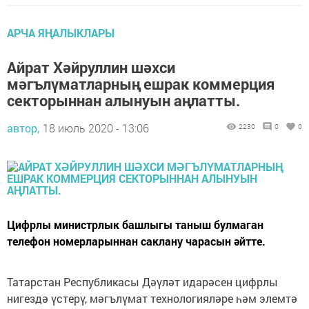
АРЧА ЯҢАЛЫКЛАРЫ
Айрат Хәйруллин шәхси
мәгълүматларның ешрак коммерция
секторыннан алынуын аңлатты.
автор,
18 июль 2020 - 13:06
2230
0
0
Цифрлы министрлык башлыгы таныш булмаган
телефон номерларыннан саклану чарасын әйтте.
Татарстан Республикасы Дәүләт идарәсен цифрлы
нигездә үстерү, мәгълүмат технологияләре һәм элемтә