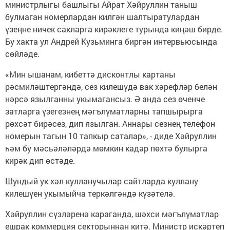
министрлыгы башлыгы Айрат Хәйруллин таныш
булмаган номерлардан килгән шалтыратулардан
үзеңне ничек сакларга кирәклеге турында киңәш бирде.
Бу хакта ул Андрей Кузьминга биргән интервьюсында
сөйләде.
«Мин ышанам, кибеттә дисконтлы картаны
рәсмиләштергәндә, сез килешүдә вак хәрефләр белән
нәрсә язылганны укымагансыз. Ә анда сез өченче
затларга үзегезнең мәгълүматларны тапшырырга
рөхсәт бирәсез, дип язылган. Аннары сезнең телефон
номерын тагын 10 тапкыр саталар», - диде Хәйруллин
һәм бу мәсьәләләрдә мөмкин кадәр пөхтә булырга
кирәк дип өстәде.
Шундый ук хәл кулланучылар сайтларда куллану
килешүен укымыйча теркәлгәндә күзәтелә.
Хәйруллин сүзләренә караганда, шәхси мәгълүматлар
ешрак коммерция секторыннан китә. Министр искәртеп