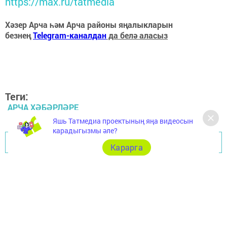
https://max.ru/tatmedia
Хәзер Арча һәм Арча районы яңалыкларын
безнең
Telegram-каналдан
да белә аласыз
Теги:
АРЧА ХӘБӘРЛӘРЕ
Яшь Татмедиа проектының яңа видеосын
карадыгызмы әле?
Перейти на страницу новости
Карарга