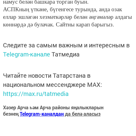
намус белән башкара торган буын.
АСПКның үткәне, бүгенгесе турында, анда озак
еллар эшләгән хезмәткәрләр белән әңгәмәләр алдагы
көннәрдә дә булачак. Сайтны карап барыгыз.
Следите за самым важным и интересным в
Telegram-канале
Татмедиа
Читайте новости Татарстана в
национальном мессенджере MАХ:
https://max.ru/tatmedia
Хәзер Арча һәм Арча районы яңалыкларын
безнең
Telegram-каналдан
да белә аласыз