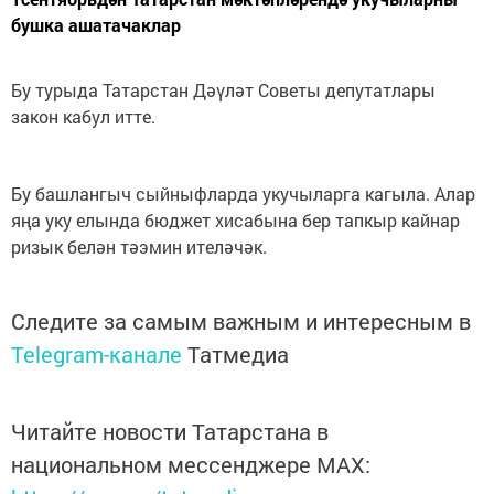
бушка ашатачаклар
Бу турыда Татарстан Дәүләт Советы депутатлары
закон кабул итте.
Бу башлангыч сыйныфларда укучыларга кагыла. Алар
яңа уку елында бюджет хисабына бер тапкыр кайнар
ризык белән тәэмин ителәчәк.
Следите за самым важным и интересным в
Telegram-канале
Татмедиа
Читайте новости Татарстана в
национальном мессенджере MАХ: