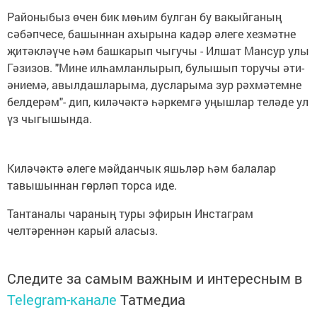
Районыбыз өчен бик мөһим булган бу вакыйганың
сәбәпчесе, башыннан ахырына кадәр әлеге хезмәтне
җитәкләүче һәм башкарып чыгучы - Илшат Мансур улы
Гәзизов. "Мине илһамланлырып, булышып торучы әти-
әниемә, авылдашларыма, дусларыма зур рәхмәтемне
белдерәм"- дип, киләчәктә һәркемгә уңышлар теләде ул
үз чыгышында.
Киләчәктә әлеге мәйданчык яшьләр һәм балалар
тавышыннан гөрләп торса иде.
Тантаналы чараның туры эфирын Инстаграм
челтәреннән карый аласыз.
Следите за самым важным и интересным в
Telegram-канале
Татмедиа