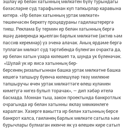
эшләү ир белән хатынның мөлкәтен бүлү турындагы
бәхәсләрне суд тарафыннан күп тапкырлар каравына
китерә. «Ир белән хатынның уртак мөлкәте»
төшенчәсен беркетү процедураны гадиләштерергә
тиеш. Реклама Бу термин ир белән хатынның бергә
яшәү дәверендә җыелган барлык мөлкәтне (актив һәм
пассив керемнәр) үз эченә алачак. Аның ярдәме бергә
туплаган мөлкәт суд тәртибендә бүленгән очракта да,
ир белән хатын үзара килешеп тә, шунда ук бүленәчәк.
«Шулай ук ир яисә хатынның бер-
берсенең ризалыгыннан башка уртак мөлкәтне башка
кешегә тапшыру буенча килешүләр төзү милекне
тапшыручы өчен уртак мөлкәттәге өлеш күләмен
киметүгә нигез булып торачак», — дип хәбәр ителә
басмада. Моннан тыш, закон проектында банкротлык
очрагында ир белән хатынны яклау мөмкинлеге
каралган. Хәзерге вакытта ир белән хатынның берсе
банкрот калса, гаиләнең барлык мөлкәте сатыла һәм
бурычлары булмаган икенче як үз өлешен кире сатып