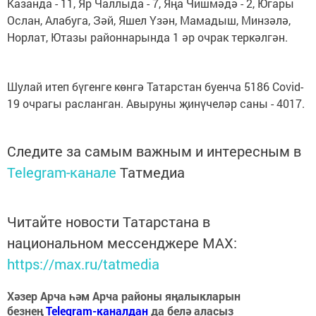
Казанда - 11, Яр Чаллыда - 7, Яңа Чишмәдә - 2, Югары
Ослан, Алабуга, Зәй, Яшел Үзән, Мамадыш, Минзәлә,
Норлат, Ютазы районнарында 1 әр очрак теркәлгән.
Шулай итеп бүгенге көнгә Татарстан буенча 5186 Covid-
19 очрагы расланган. Авыруны җинүчеләр саны - 4017.
Следите за самым важным и интересным в
Telegram-канале
Татмедиа
Читайте новости Татарстана в
национальном мессенджере MАХ:
https://max.ru/tatmedia
Хәзер Арча һәм Арча районы яңалыкларын
безнең
Telegram-каналдан
да белә аласыз