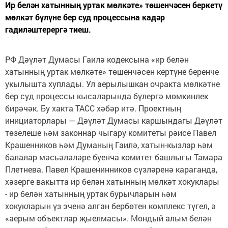
Ир белән хатынның уртак мөлкәте» төшенчәсен беркетү
мөлкәт бүлүне бер суд процессына кадәр
гадиләштерергә тиеш.
РФ Дәүләт Думасы Гаилә кодексына «ир белән
хатынның уртак мөлкәте» төшенчәсен кертүне беренче
укылышта хуплады. Ул аерылышкан очракта мөлкәтне
бер суд процессы кысаларында бүлергә мөмкинлек
бирәчәк. Бу хакта ТАСС хәбәр итә. Проектның
инициаторлары — Дәүләт Думасы каршындагы Дәүләт
төзелеше һәм законнар чыгару комитеты рәисе Павел
Крашенников һәм Думаның Гаилә, хатын-кызлар һәм
балалар мәсьәләләре буенча комитет башлыгы Тамара
Плетнева. Павел Крашенинников сүзләренә караганда,
хәзерге вакытта ир белән хатынның мөлкәт хокуклары
- ир белән хатынның уртак бурычларын һәм
хокукларын үз эченә алган бербөтен комплекс түгел, ә
«аерым объектлар җыелмасы». Мондый алым белән