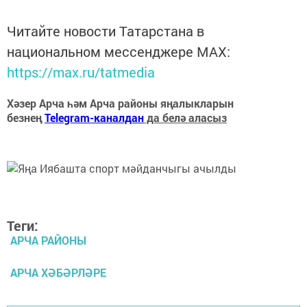
Читайте новости Татарстана в
национальном мессенджере MАХ:
https://max.ru/tatmedia
Хәзер Арча һәм Арча районы яңалыкларын
безнең
Telegram-каналдан
да белә аласыз
Теги:
АРЧА РАЙОНЫ
АРЧА ХӘБӘРЛӘРЕ