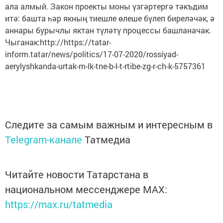
ала алмый. Закон проекты моны үзгәртергә тәкъдим
итә: башта һәр якның тиешле өлеше бүлеп биреләчәк, ә
аннары бурычлы яктан түләтү процессы башланачак.
Чыганак:http://https://tatar-
inform.tatar/news/politics/17-07-2020/rossiyad-
aerylyshkanda-urtak-m-lk-tne-b-l-t-rtibe-zg-r-ch-k-5757361
Следите за самым важным и интересным в
Telegram-канале
Татмедиа
Читайте новости Татарстана в
национальном мессенджере MАХ:
https://max.ru/tatmedia