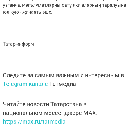
узганча, мәгълүматларны сату яки аларның таралуына
юл кую - җинаять эше.
Татар-информ
Следите за самым важным и интересным в
Telegram-канале
Татмедиа
Читайте новости Татарстана в
национальном мессенджере MАХ:
https://max.ru/tatmedia