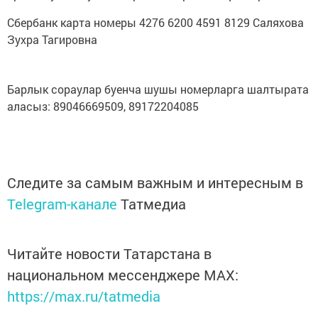
Сбербанк карта номеры 4276 6200 4591 8129 Саляхова
Зухра Тагировна
Барлык сораулар буенча шушы номерларга шалтырата
аласыз: 89046669509, 89172204085
Следите за самым важным и интересным в
Telegram-канале
Татмедиа
Читайте новости Татарстана в
национальном мессенджере MАХ:
https://max.ru/tatmedia