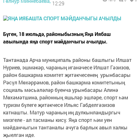
Гөлнур Миннебаева,
1870
0
0
12:29
Бүген, 18 июльдә, районыбызның Яңа Иябаш
авылында яңа спорт мәйданчыгы ачылды.
Тантанада Арча муниципаль районы башлыгы Илшат
Нуриев, эшмәкәр, чараның иганәчесе Илшат Гәзизов,
район башкарма комитет җитәкчесенең урынбасары
Рәсүл Мөхәррәмов, район башкарма комитетының
социаль мәсьәләләр буенча урынбасары Алинә
Мөхәмәтшина, районның яшьләр эшләре, спорт һәм
туризм бүлеге җитәкчесе Ильяс Габделгәзизов
катнашты. Матур чараның иң дулкынландыргыч
мизгеле - ал тасманы кисү. Яңа спорт һәм уен
мәйданчыгын тантаналы ачуга барлык авыл халкы
җыелган иде.