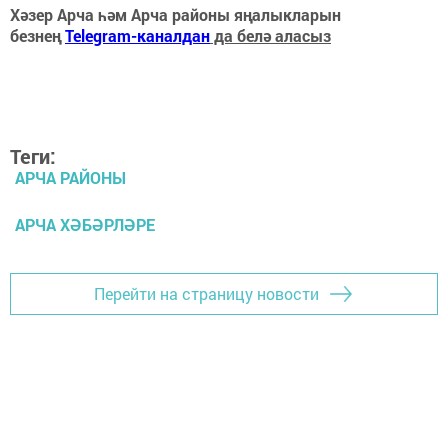
Хәзер Арча һәм Арча районы яңалыкларын
безнең
Telegram-каналдан
да белә аласыз
Теги:
АРЧА РАЙОНЫ
АРЧА ХӘБӘРЛӘРЕ
Перейти на страницу новости