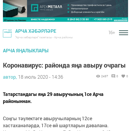
АРЧА ХӘБӘРЛӘРЕ
16+
"Арча хәбәрләре" газетасы - Арча районы
АРЧА ЯҢАЛЫКЛАРЫ
Коронавирус: районда яңа авыру очрагы
автор,
18 июль 2020 - 14:36
2437
0
0
Татарстандагы яңа 29 авыручының 1се Арча
районыннан.
Соңгы тәүлектәге авыручыларның 12се
хастаханәләрдә, 17се өй шартларын дәвалана.