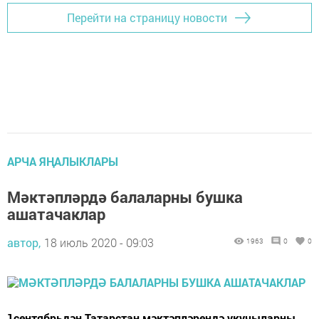
Перейти на страницу новости
АРЧА ЯҢАЛЫКЛАРЫ
Мәктәпләрдә балаларны бушка
ашатачаклар
автор,
18 июль 2020 - 09:03
1963
0
0
1сентябрьдән Татарстан мәктәпләрендә укучыларны