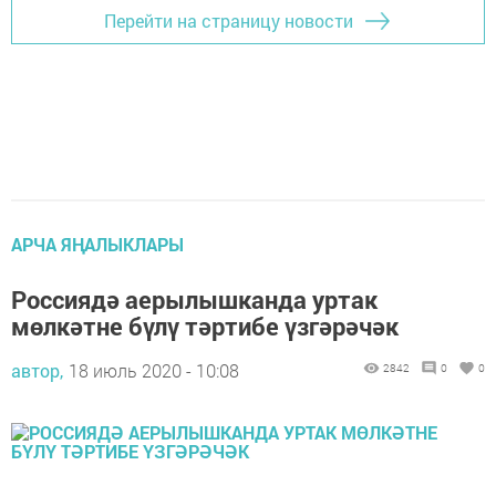
Перейти на страницу новости
АРЧА ЯҢАЛЫКЛАРЫ
Россиядә аерылышканда уртак
мөлкәтне бүлү тәртибе үзгәрәчәк
автор,
18 июль 2020 - 10:08
2842
0
0