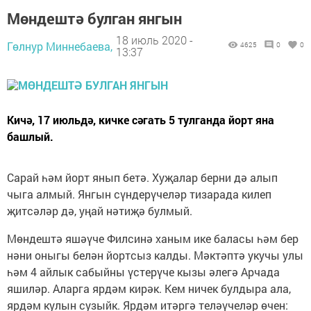
Мөндештә булган янгын
18 июль 2020 -
Гөлнур Миннебаева,
4625
0
0
13:37
Кичә, 17 июльдә, кичке сәгать 5 тулганда йорт яна
башлый.
Сарай һәм йорт янып бетә. Хуҗалар берни дә алып
чыга алмый. Янгын сүндерүчеләр тизарада килеп
җитсәләр дә, уңай нәтиҗә булмый.
Мөндештә яшәүче Филсинә ханым ике баласы һәм бер
нәни оныгы белән йортсыз калды. Мәктәптә укучы улы
һәм 4 айлык сабыйны үстерүче кызы әлегә Арчада
яшиләр. Аларга ярдәм кирәк. Кем ничек булдыра ала,
ярдәм кулын сузыйк. Ярдәм итәргә теләүчеләр өчен: