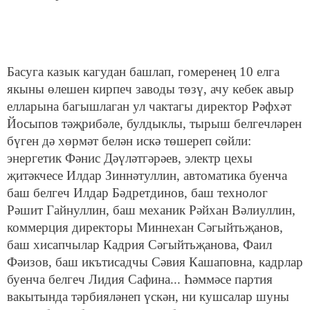
Басуга казык кагудан башлап, гомеренең 10 елга
якыны өлешен кирпеч заводы төзү, ачу кебек авыр
елларына багышлаган ул чактагы директор Рәфхәт
Йосыпов тәҗрибәле, булдыклы, тырыш белгечләрен
бүген дә хөрмәт белән искә төшереп сөйли:
энергетик Фәнис Дәүләтгәрәев, электр цехы
җитәкчесе Илдар Зиннәтуллин, автоматика буенча
баш белгеч Илдар Бәдретдинов, баш технолог
Рәшит Гайнуллин, баш механик Рәйхан Вәлиуллин,
коммерция директоры Миннехан Сәгыйтьҗанов,
баш хисапчылар Кадрия Сәгыйтьҗанова, Фаил
Фәизов, баш икътисадчы Сәвия Кашаповна, кадрлар
буенча белгеч Лидия Сафина... Һәммәсе партия
вакытында тәрбияләнеп үскән, ни кушсалар шуны