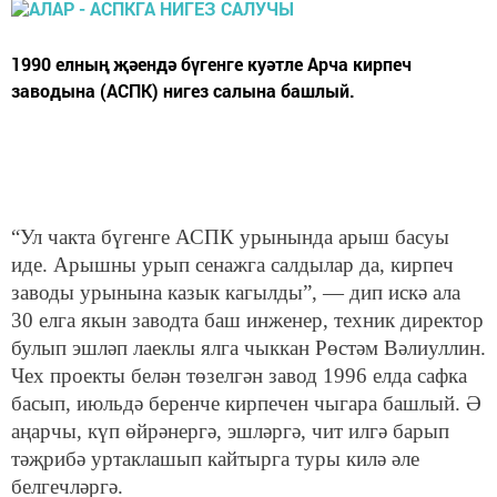
1990 елның җәендә бүгенге куәтле Арча кирпеч
заводына (АСПК) нигез салына башлый.
“Ул чакта бүгенге АСПК урынында арыш басуы
иде. Арышны урып сенажга салдылар да, кирпеч
заводы урынына казык кагылды”, — дип искә ала
30 елга якын заводта баш инженер, техник директор
булып эшләп лаеклы ялга чыккан Рөстәм Вәлиуллин.
Чех проекты белән төзелгән завод 1996 елда сафка
басып, июльдә беренче кирпечен чыгара башлый. Ә
аңарчы, күп өйрәнергә, эшләргә, чит илгә барып
тәҗрибә уртаклашып кайтырга туры килә әле
белгечләргә.