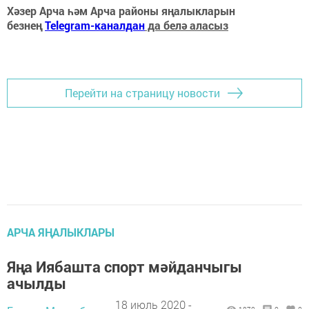
Хәзер Арча һәм Арча районы яңалыкларын
безнең
Telegram-каналдан
да белә аласыз
Перейти на страницу новости
АРЧА ЯҢАЛЫКЛАРЫ
Яңа Иябашта спорт мәйданчыгы
ачылды
18 июль 2020 -