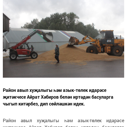
Район авыл хуҗалыгы һәм азык-төлек идарәсе
җитәкчесе Айрат Хәбиров белән иртәдән басуларга
чыгып китәрбез, дип сөйләшкән идек.
Район авыл хуҗалыгы һәм азык-төлек идарәсе