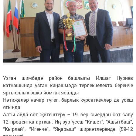
Узган шимбәдә район башлыгы Илшат Нуриев
катнашында узган киңәшмәдә терлекчелектә беренче
яртыеллык эшкә йомгак ясалды
Нәтиҗәләр начар түгел, барлык күрсәткечләр дә үсеш
ягында.
Алты айда сөт җитештерү – 19, бер сыердан сөт саву
12 процентка арткан. Иң зур үсеш “Кишет“, “Ашытбаш“,
“Кырлай“, “Игенче“, “Яңарыш“ ширкәтләрендә (59-12