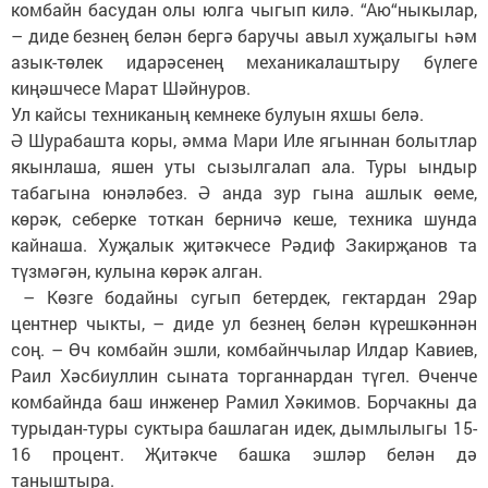
комбайн басудан олы юлга чыгып килә. “Аю“ныкылар,
– диде безнең белән бергә баручы авыл хуҗалыгы һәм
азык-төлек идарәсенең механикалаштыру бүлеге
киңәшчесе Марат Шәйнуров.
Ул кайсы техниканың кемнеке булуын яхшы белә.
Ә Шурабашта коры, әмма Мари Иле ягыннан болытлар
якынлаша, яшен уты сызылгалап ала. Туры ындыр
табагына юнәләбез. Ә анда зур гына ашлык өеме,
көрәк, себерке тоткан берничә кеше, техника шунда
кайнаша. Хуҗалык җитәкчесе Рәдиф Закирҗанов та
түзмәгән, кулына көрәк алган.
– Көзге бодайны сугып бетердек, гектардан 29ар
центнер чыкты, – диде ул безнең белән күрешкәннән
соң. – Өч комбайн эшли, комбайнчылар Илдар Кавиев,
Раил Хәсбиуллин сыната торганнардан түгел. Өченче
комбайнда баш инженер Рамил Хәкимов. Борчакны да
турыдан-туры суктыра башлаган идек, дымлылыгы 15-
16 процент. Җитәкче башка эшләр белән дә
таныштыра.