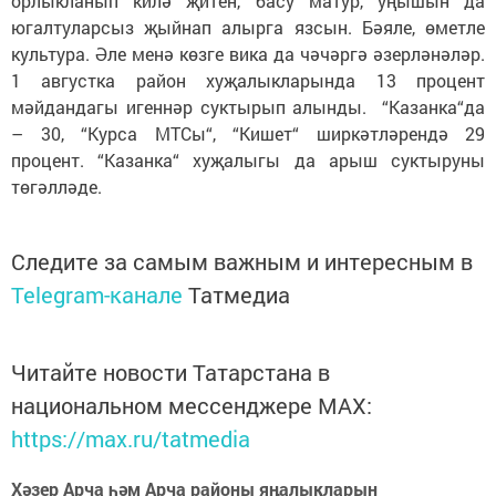
орлыкланып килә җитен, басу матур, уңышын да
югалтуларсыз җыйнап алырга язсын. Бәяле, өметле
культура. Әле менә көзге вика да чәчәргә әзерләнәләр.
1 августка район хуҗалыкларында 13 процент
мәйдандагы игеннәр суктырып алынды. “Казанка“да
– 30, “Курса МТСы“, “Кишет“ ширкәтләрендә 29
процент. “Казанка“ хуҗалыгы да арыш суктыруны
төгәлләде.
Следите за самым важным и интересным в
Telegram-канале
Татмедиа
Читайте новости Татарстана в
национальном мессенджере MАХ:
https://max.ru/tatmedia
Хәзер Арча һәм Арча районы яңалыкларын