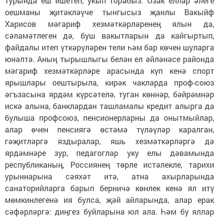
турында еш ишетеп, укып торабыз. Озак еллар әлеге
оешманы җитәкләүче тынгысыз җанлы Вакыйф
Харисов мәгариф хезмәткәрләренең ялын да,
сәламәтлеген дә, буш вакытларын да кайгыртып,
файдалы итеп үткәрүләрен тели һәм бар көчен шуларга
юнәлтә. Аның тырышлыгы белән ел әйләнәсе районда
мәгариф хезмәткәрләре арасында күп кенә спорт
ярышлары оештырыла, кирәк чакларда проф-союз
әгъзасына ярдәм күрсәтелә, туган көннәр, бәйрәмнәр
искә алына, банклардан ташламалы кредит алырга да
булыша профсоюз, пенсионерларны да онытмыйлар,
алар өчен пенсиягә өстәмә түләүләр каралган,
гәҗитләргә яздыралар, яшь хезмәткәрләргә дә
ярдәмнәре зур, педагоглар уку елы дәвамында
республиканың, Россиянең төрле истәлекле, тарихи
урыннарына сәяхәт итә, атна ахырларында
санаторийларга барып берничә көнлек кенә ял итү
мөмкинлегенә ия булса, җәй айларында, алар ерак
сәфәрләргә: диңгез буйларына юл ала. Һәм бу яллар