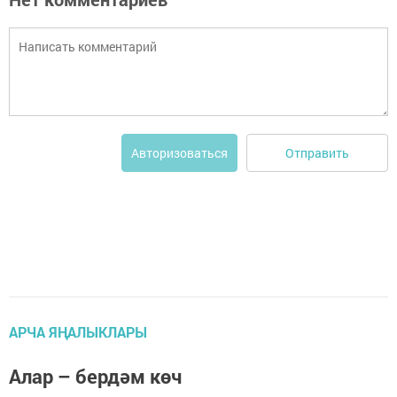
Отправить
Авторизоваться
АРЧА ЯҢАЛЫКЛАРЫ
Алар – бердәм көч