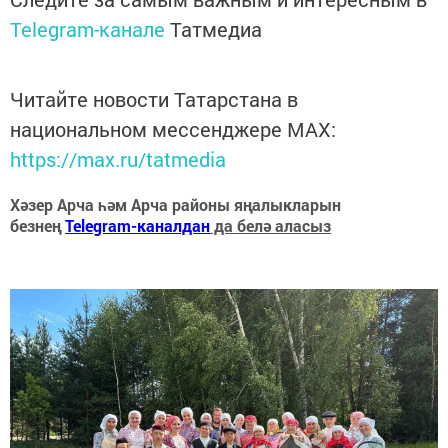
Telegram-канале
Татмедиа
Читайте новости Татарстана в
национальном мессенджере MАХ:
https://max.ru/tatmedia
Хәзер Арча һәм Арча районы яңалыкларын
безнең
Telegram-каналдан
да белә аласыз