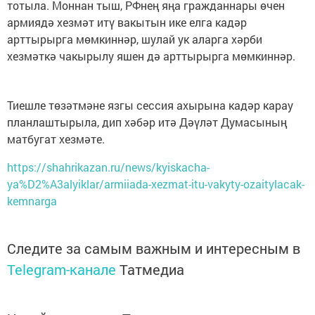
тотыла. Моннан тыш, РФнең яңа гражданнары өчен
армиядә хезмәт итү вакытын ике елга кадәр
арттырырга мөмкиннәр, шулай ук аларга хәрби
хезмәткә чакырылу яшен дә арттырырга мөмкиннәр.
Тиешле төзәтмәне язгы сессия ахырына кадәр карау
планлаштырыла, дип хәбәр итә Дәүләт Думасының
матбугат хезмәте.
https://shahrikazan.ru/news/kyiskacha-
ya%D2%A3alyiklar/armiiada-xezmat-itu-vakyty-ozaitylacak-
kemnarga
Следите за самым важным и интересным в
Telegram-канале
Татмедиа