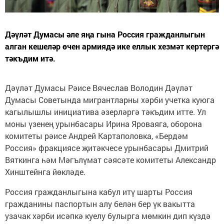
Дәүләт Думасы әле яңа гына Россия гражданлыгын
алган кешеләр өчен армиядә ике еллык хезмәт кертергә
тәкъдим итә.
Дәүләт Думасы Рәисе Вячеслав Володин Дәүләт
Думасы Советында мигрантларны хәрби учетка куюга
кагылышлы инициатива әзерләргә тәкъдим итте. Ул
моны үзенең урынбасары Ирина Яроваяга, оборона
комитеты рәисе Андрей Картаполовка, «Бердәм
Россия» фракциясе җитәкчесе урынбасары Дмитрий
Вяткинга һәм Мәгълүмат сәясәте комитеты Александр
Хинштейнга йөкләде.
Россия гражданлыгына кабул итү шарты Россия
гражданины паспортын алу белән бер үк вакытта
узачак хәрби исәпкә куелу булырга мөмкин дип күздә