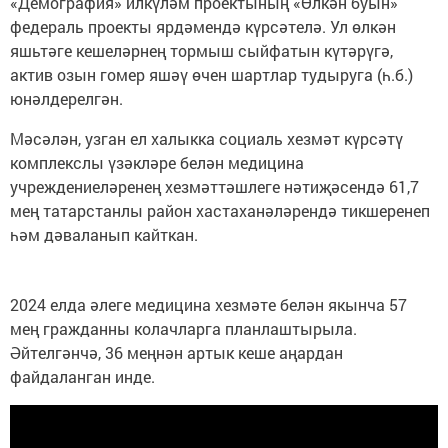
«Демография» илкүләм проектының «Өлкән буын»
федераль проекты ярдәмендә күрсәтелә. Ул өлкән
яшьтәге кешеләрнең тормыш сыйфатын күтәрүгә,
актив озын гомер яшәү өчен шартлар тудыруга (һ.б.)
юнәлдерелгән.
Мәсәлән, узган ел халыкка социаль хезмәт күрсәтү
комплекслы үзәкләре белән медицина
учреждениеләренең хезмәттәшлеге нәтиҗәсендә 61,7
мең татарстанлы район хастаханәләрендә тикшеренеп
һәм дәваланып кайткан.
2024 елда әлеге медицина хезмәте белән якынча 57
мең гражданны колачларга планлаштырыла.
Әйтелгәнчә, 36 меңнән артык кеше аңардан
файдаланган инде.