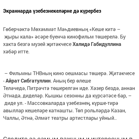
Экраннарда үзебезнекеләрне дә күрербез
Гөберчәктә Мөхәммәт Мәһдиевның «Кеше китә –
җыры кала» әсәре буенча кинофильм төшерелә. Бу
хакта безгә музей җитәкчесе
Халидә Габидуллина
хәбәр итте.
– Фильмны ТНВның кино оешмасы төшерә. Җитәкчесе
-
Айрат Сибгатуллин
. Аның бер өлеше
Теләчедә, Питрәчтә төшерелгән иде. Хәзер бездә, аннан
Әтнәдә, диделәр. Кышкы сезонны да күрсәтәсе бар, –
диде ул. - Массовкаларда үзебезнең, күрше-тирә
авыллар кешеләре катнашты. Төп рольләрдә Казан,
Чаллы, Әтнә, Әлмәт театры артистлары уйный..
Следите за самым важным и интересным в