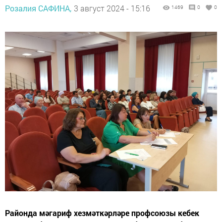
Розалия САФИНА,
3 август 2024 - 15:16
1469
0
0
Районда мәгариф хезмәткәрләре профсоюзы кебек