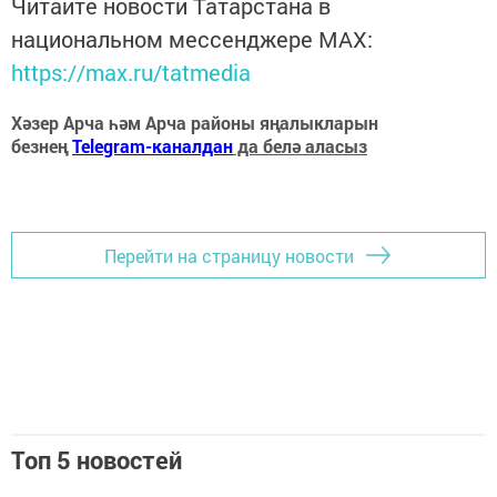
Читайте новости Татарстана в
национальном мессенджере MАХ:
https://max.ru/tatmedia
Хәзер Арча һәм Арча районы яңалыкларын
безнең
Telegram-каналдан
да белә аласыз
Перейти на страницу новости
Топ 5 новостей