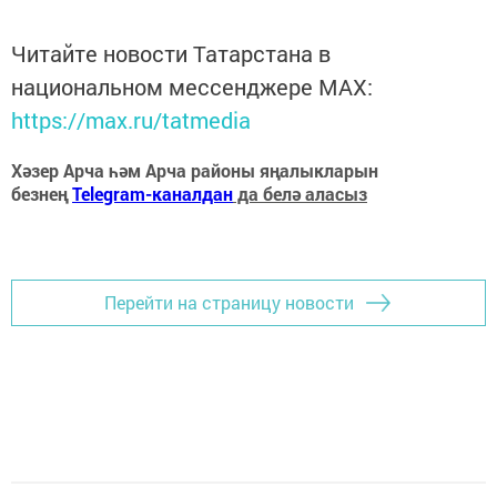
Читайте новости Татарстана в
национальном мессенджере MАХ:
https://max.ru/tatmedia
Хәзер Арча һәм Арча районы яңалыкларын
безнең
Telegram-каналдан
да белә аласыз
Перейти на страницу новости