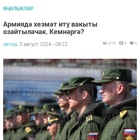
ЯҢАЛЫКЛАР
Армиядә хезмәт итү вакыты
озайтылачак. Кемнәргә?
автор,
3 август 2024 - 08:22
2175
0
0