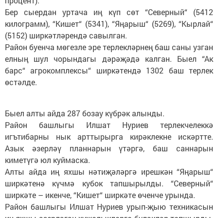
процент).
Бер сыердан уртача иң күп сөт “Северный“ (5412
килограмм), “Кишет“ (5341), “Яңарыш“ (5269), “Кырлай“
(5152) ширкәтләрендә савылган.
Район буенча мөгезле эре терлекләрнең баш саны узган
елның шул чорындагы дәрәҗәдә калган. Быел “Ак
барс“ агрокомплексы“ ширкәтендә 1302 баш терлек
өстәлде.
Быел алты айда 287 бозау күбрәк алынды.
Район башлыгы Илшат Нуриев терлекчелеккә
игътибарны нык арттырырга кирәклекне искәртте.
Азык әзерләү планнарын үтәргә, баш саннарын
киметүгә юл куймаска.
Алты айда иң яхшы нәтиҗәләргә ирешкән “Яңарыш“
ширкәтенә күчмә кубок тапшырылды. “Северный“
ширкәте – икенче, “Кишет“ ширкәте өченче урында.
Район башлыгы Илшат Нуриев урып-җыю техникасын