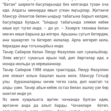
“Ватан“ ширкәте басуларында без килгәндә тузан оча
иде. Алдагы көннәрдә явып үткән яңгырлар. Җитәкче
Мансур Әхмәтов белән ындыр табагына барып килдек,
басуларда булдык. “Ындыр табагында элекке кебек
кеше күп түгел инде, – ди ул. – Хәзерге техника белән
ике-өч кеше барына да өлгерә. Арышны сугып бетердек,
әнә эшкәртеп тә бетереп киләләр. Арпа өлгереп килә,
бераздан аңа тотынырбыз инде.
Таһир Сабиров белән Ленур Фазуллин зәп сукалыйлар.
Элек август сукасын ярым пай, дип йөртәләр иде, ә
монда июльдә үк керешкәннәр.
Таһир Сабиров 1988 елдан тракторда, Ленур Фазуллин
әле хезмәт юлын башлап кына килә. Мансур Готыф
улы буразналарны ничек тигез сала, дип мактап та
алды үзен. Таһир абые кебек остаз белән эшләү үзе бер
мәктәп инде ул.
Яз көне хуҗалыкта җитен чәчкәндә булган идек,
җитәкче анда да алып барды. Чәчәкләре бетеп,