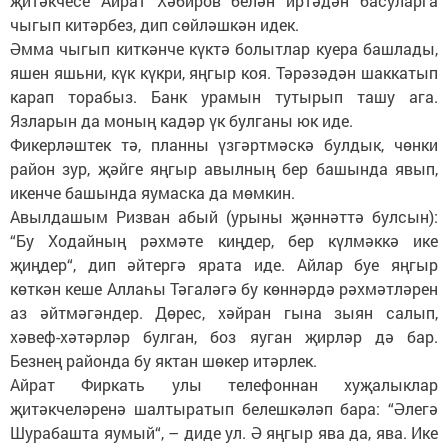
җитәкчесе Айрат Хәбиров белән иртәдән басуларга
чыгып китәрбез, дип сөйләшкән идек.
Әмма чыгып киткәнче күктә болытлар куера башлады,
яшен яшьни, күк күкри, яңгыр коя. Тәрәзәдән шаккатып
карап торабыз. Банк урамын тутырып ташу ага.
Язларын да моның кадәр үк булганы юк иде.
Фикерләштек тә, планны үзгәртмәскә булдык, чөнки
район зур, җәйге яңгыр авылның бер башында явып,
икенче башында яумаска да мөмкин.
Авылдашым Ризван абый (урыны җәннәттә булсын):
“Бу Ходайның рәхмәте киңдер, бер күлмәккә ике
җиңдер“, дип әйтергә ярата иде. Айлар буе яңгыр
көткән кеше Аллаһы Тәгаләгә бу көннәрдә рәхмәтләрен
аз әйтмәгәндер. Дөрес, хәйран гына зыян салып,
хәвеф-хәтәрләр булган, боз яуган җирләр дә бар.
Безнең районда бу яктан шөкер итәрлек.
Айрат Фиркать улы телефоннан хуҗалыклар
җитәкчеләренә шалтыратып белешкәләп бара: “Әлегә
Шурабашта яумый“, – диде ул. Ә яңгыр ява да, ява. Ике