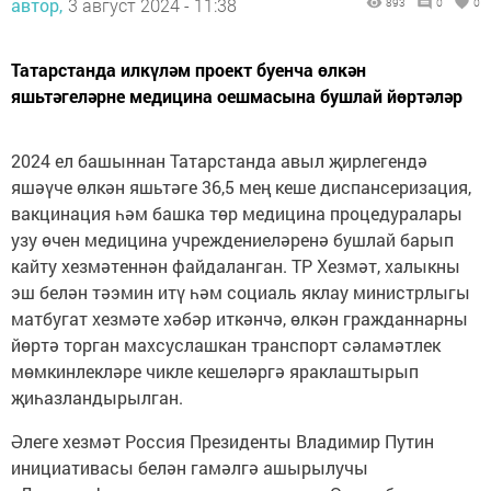
автор,
3 август 2024 - 11:38
893
0
0
Татарстанда илкүләм проект буенча өлкән
яшьтәгеләрне медицина оешмасына бушлай йөртәләр
2024 ел башыннан Татарстанда авыл җирлегендә
яшәүче өлкән яшьтәге 36,5 мең кеше диспансеризация,
вакцинация һәм башка төр медицина процедуралары
узу өчен медицина учреждениеләренә бушлай барып
кайту хезмәтеннән файдаланган. ТР Хезмәт, халыкны
эш белән тәэмин итү һәм социаль яклау министрлыгы
матбугат хезмәте хәбәр иткәнчә, өлкән гражданнарны
йөртә торган махсуслашкан транспорт сәламәтлек
мөмкинлекләре чикле кешеләргә яраклаштырып
җиһазландырылган.
Әлеге хезмәт Россия Президенты Владимир Путин
инициативасы белән гамәлгә ашырылучы