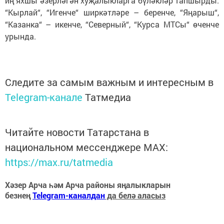
иң яхшы әзерләгән хуҗалыкларга бүләкләр тапшырды.
“Кырлай“, “Игенче“ ширкәтләре – беренче, “Яңарыш“,
“Казанка“ – икенче, “Северный“, “Курса МТСы“ өченче
урында.
Следите за самым важным и интересным в
Telegram-канале
Татмедиа
Читайте новости Татарстана в
национальном мессенджере MАХ:
https://max.ru/tatmedia
Хәзер Арча һәм Арча районы яңалыкларын
безнең
Telegram-каналдан
да белә аласыз