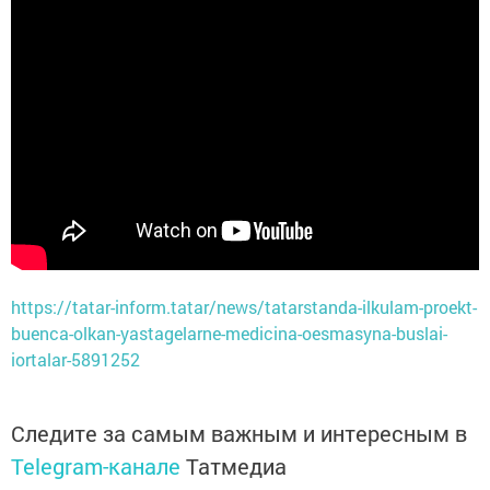
https://tatar-inform.tatar/news/tatarstanda-ilkulam-proekt-
buenca-olkan-yastagelarne-medicina-oesmasyna-buslai-
iortalar-5891252
Следите за самым важным и интересным в
Telegram-канале
Татмедиа