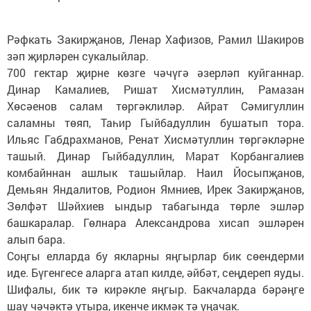
Рәфкать Закирҗанов, Ленар Хафизов, Рамил Шакиров
зәп җирләрен сукалыйлар.
700 гектар җирне көзге чәчүгә әзерләп куйганнар.
Динар Камалиев, Ришат Хисмәтуллин, Рамазан
Хөсәенов салам төргәклиләр. Айрат Сәмигуллин
саламны төяп, Таһир Гыйбадуллин бушатып тора.
Ильяс Габдрахманов, Ренат Хисмәтуллин төргәкләрне
ташый. Динар Гыйбадуллин, Марат Корбангалиев
комбайннан ашлык ташыйлар. Наил Йосыпҗанов,
Демьян Яндалитов, Родион Ямниев, Ирек Закирҗанов,
Зөлфәт Шәйхиев ындыр табагында төрле эшләр
башкаралар. Гөлнара Александрова хисап эшләрен
алып бара.
Соңгы елларда бу якларны яңгырлар бик сөендерми
иде. Бүгенгесе аларга атап килде, әйбәт, сеңдереп яуды.
Шифалы, бик тә кирәкле яңгыр. Бакчаларда бәрәңге
шау чәчәктә утыра, икенче икмәк тә уңачак.