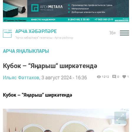
АРЧА ХӘБӘРЛӘРЕ
16+
"Арча хәбәрләре" газетасы - Арча районы
АРЧА ЯҢАЛЫКЛАРЫ
Кубок – “Яңарыш“ ширкәтендә
Ильяс Фәттахов,
3 август 2024 - 16:36
1212
0
1
Кубок – “Яңарыш“ ширкәтендә