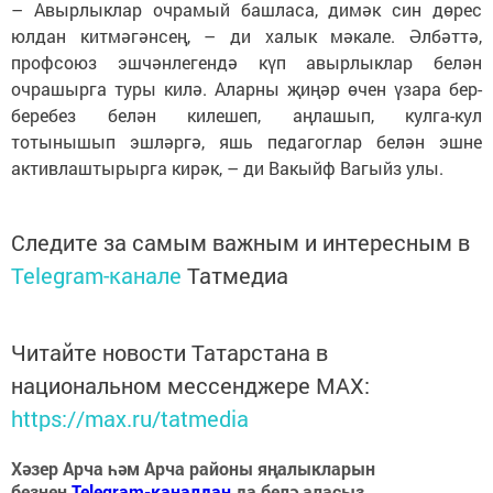
– Авырлыклар очрамый башласа, димәк син дөрес
юлдан китмәгәнсең, – ди халык мәкале. Әлбәттә,
профсоюз эшчәнлегендә күп авырлыклар белән
очрашырга туры килә. Аларны җиңәр өчен үзара бер-
беребез белән килешеп, аңлашып, кулга-кул
тотынышып эшләргә, яшь педагоглар белән эшне
активлаштырырга кирәк, – ди Вакыйф Вагыйз улы.
Следите за самым важным и интересным в
Telegram-канале
Татмедиа
Читайте новости Татарстана в
национальном мессенджере MАХ:
https://max.ru/tatmedia
Хәзер Арча һәм Арча районы яңалыкларын
безнең
Telegram-каналдан
да белә аласыз