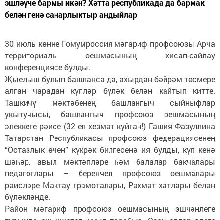
эшләүче бармы икән? Хәтта республикада да бармак
белән генә санарлыктыр андыйлар
30 июль көнне Гомумроссия мәгариф профсоюзы Арча
территориаль оешмасының хисап-сайлау
конференциясе булды.
Җыелыш булып башланса да, ахырдан бәйрәм төсмере
алган чарадан күпләр бүләк белән кайтып китте.
Ташкичү мәктәбенең башлангыч сыйныфлар
укытучысы, башлангыч профсоюз оешмасының
элеккеге рәисе (32 ел хезмәт куйган!) Гашия Фазуллина
Татарстан Республикасы профсоюз федерациясенең
“Остазлык өчен” күкрәк билгесенә ия булды, күп кенә
шәһәр, авыл мәктәпләре һәм балалар бакчалары
педагоглары – беренчел профсоюз оешмалары
рәисләре Мактау грамоталары, Рәхмәт хатлары белән
бүләкләнде.
Район мәгариф профсоюз оешмасының эшчәнлеге