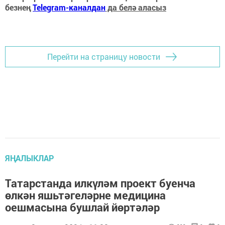
безнең
Telegram-каналдан
да белә аласыз
Перейти на страницу новости
ЯҢАЛЫКЛАР
Татарстанда илкүләм проект буенча
өлкән яшьтәгеләрне медицина
оешмасына бушлай йөртәләр