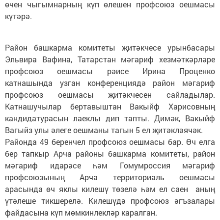
өчен чыгымнарның күп өлешен профсоюз оешмасы
күтәрә.
Район башкарма комитеты җитәкчесе урынбасары
Эльвира Вафина, Татарстан мәгариф хезмәткәрләре
профсоюз оешмасы рәисе Ирина Проценко
катнашында узган конференциядә район мәгариф
профсоюз оешмасы җитәкчесен сайладылар.
Катнашучылар бертавыштан Вакыйф Харисовның
кандидатурасын лаеклы дип тапты. Димәк, Вакыйф
Вагыйз улы әлеге оешманы тагын 5 ел җитәкләячәк.
Районда 49 беренчел профсоюз оешмасы бар. Өч елга
бер тапкыр Арча районы башкарма комитеты, район
мәгариф идарәсе һәм Гомумроссия мәгариф
профсоюзының Арча территориаль оешмасы
арасында өч яклы килешү төзелә һәм ел саен аның
үтәлеше тикшерелә. Килешүдә профсоюз әгъзалары
файдасына күп мөмкинлекләр каралган.