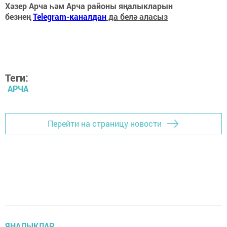
Хәзер Арча һәм Арча районы яңалыкларын
безнең
Telegram-каналдан
да белә аласыз
Теги:
АРЧА
Перейти на страницу новости
ЯҢАЛЫКЛАР