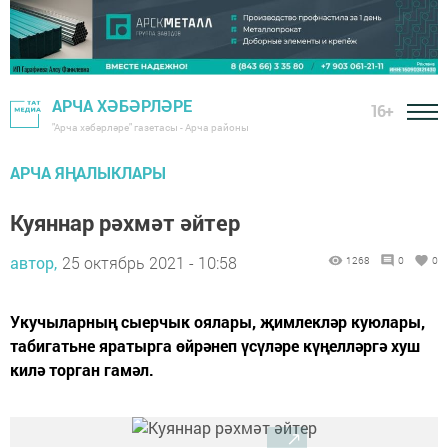
АРЧА ХӘБӘРЛӘРЕ
16+
"Арча хәбәрләре" газетасы - Арча районы
АРЧА ЯҢАЛЫКЛАРЫ
Куяннар рәхмәт әйтер
автор,
25 октябрь 2021 - 10:58
1268
0
0
Укучыларның сыерчык оялары, җимлекләр куюлары,
табигатьне яратырга өйрәнеп үсүләре күңелләргә хуш
килә торган гамәл.