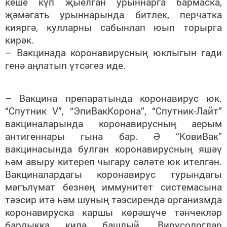
кеше күп җыелган урыннарга бармаска,
җәмәгать урыннарында битлек, перчатка
кияргә, кулларны сабынлап юып торырга
кирәк.
– Вакцинада коронавирусның юклыгын гади
генә аңлатып үтсәгез иде.
– Вакцина препаратында коронавирус юк.
“Спутник V”, “ЭпиВакКорона”, “Спутник-Лайт”
вакциналарында коронавирусның аерым
антигеннары гына бар. Ә “КовиВак”
вакцинасында булган коронавирусның яшәү
һәм авыру китереп чыгару сәләте юк ителгән.
Вакциналардагы коронавирус турындагы
мәгълүмат безнең иммунитет системасына
тәэсир итә һәм шуның тәэсирендә организмда
коронавируска каршы көрәшүче тәнчекләр
барлыкка килә башлый. Вирусологлар