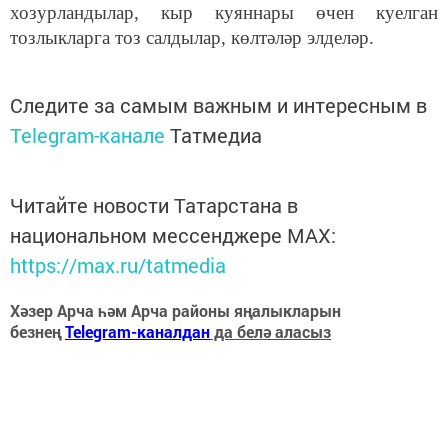
хозурландылар, кыр куяннары өчен куелган
тозлыкларга тоз салдылар, көлтәләр элделәр.
Следите за самым важным и интересным в
Telegram-канале
Татмедиа
Читайте новости Татарстана в
национальном мессенджере MАХ:
https://max.ru/tatmedia
Хәзер Арча һәм Арча районы яңалыкларын
безнең
Telegram-каналдан
да белә аласыз