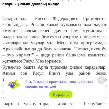
аларның командалары) килде.
Татарстанда Россия Федерациясе Президенты
каршындагы Россия халык хуҗалыгы һәм дәүләт
хезмәте академиясенең дәүләт һәм муниципаль
идарә өлкәсе өчен белгечләр әзерләү программасы
кысаларында укулар үтә. Менә шул программада
Арча районында да булу каралган. “Безнең өчен бу
– зур хөрмәт!” – диде район башкарма комитеты
җитәкчесе Расул Мөхәррәмов.
Кунаклар башта Арча турында фильм карадылар.
Аннан соң Расул Ринат улы район белән
таныштырды, дәүләт программалары ярдәмендә
Яшь Татмедиа проектының яңа видеосын
башкарылган һәм башкарылачак эшләр турында
карадыгызмы әле?
сөйләде. “Безнең эштә өстенлекле юнәлеш булып
Карарга
кешеләр турында кайгырту, эшләү өчен уңайлы
шартлар тудыру тора, – диде ул. – Республика