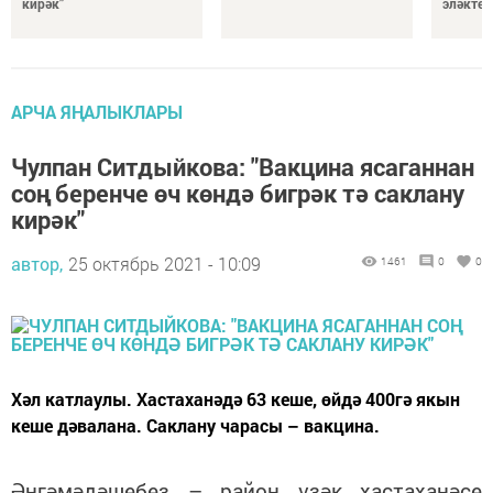
кирәк”
эләкте?
АРЧА ЯҢАЛЫКЛАРЫ
Чулпан Ситдыйкова: "Вакцина ясаганнан
соң беренче өч көндә бигрәк тә саклану
кирәк"
автор,
25 октябрь 2021 - 10:09
1461
0
0
Хәл катлаулы. Хастаханәдә 63 кеше, өйдә 400гә якын
кеше дәвалана. Саклану чарасы – вакцина.
Әңгәмәдәшебез – район үзәк хастаханәсе