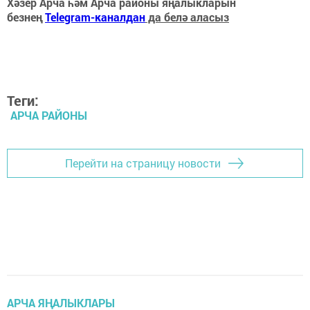
Хәзер Арча һәм Арча районы яңалыкларын
безнең
Telegram-каналдан
да белә аласыз
Теги:
АРЧА РАЙОНЫ
Перейти на страницу новости
АРЧА ЯҢАЛЫКЛАРЫ