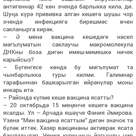
антигеннар 42 көн эчендә барлыкка килә, ди.
Шуңа күрә прививка алган кешегә шушы чор
эчендә инфекциягә бирешмәс өчен
сакланырга кирәк.
– Ә менә вакцина кешедәге нәсел
мәгълүматын саклаучы макромолекула
ДНКны боза дигән имеш-мимешкә ничек
карыйсыз?
– Бүгенгесе көндә бу мәгълүмат та
чынбарлыкка туры килми. Галимнәр
тарафыннан башкарылган өйрәнүләр моны
инкарь итә.
– Районда күпме кеше вакцина ясатты?
– 20 октябрьдә 15 меңенче кешегә вакцина
ясалды. Ул – Арчада яшәүче Фәния Әмирова.
Үзенә “Мин вакцина ясаттым” дигән значок та
бүләк иттек. Хәзер вакцинаны активрак ясата
башладылар. Чөнки куркыныч йогышлы чир