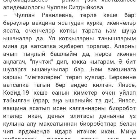
эпидемиологы Чулпан Ситдыйкова.
– Чулпан Равилевна, төрле кеше бар:
берәүләр вакцина ясатудан курка, икенчеләр
ясата, өченчеләр коткы тарата һәм шуңа
ышаналар да. Ул коткыларны танышларым
миңа да ватсапка җибәреп торалар. Аларны
ачып тыңлый башлыйм да, нәрсә икәнен
аңлагач, “пүчтәк” дип, юкка чыгарам. Ә бит
шуларга ышанучылар бар. Һәм вакцинага
каршы “мөгезләрен” терәп куялар. Беркөнне
ватсапка тагын бер видео килгән. Янәсе,
Ковид-19 кеше санын киметер өчен уйлап
табылган (ярар, аңа ышаныйк та ди). Янәсе,
вакцина ясатып исән калганнарны биоробот
итәләр икән, дөнья элитасы дөньяны үз
кулына алу максатыннан биороботлар белән
чип ярдәмендә идарә итәчәк икән. Миңа
җибәрелгән видеода тагын шул да