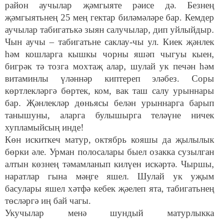
район аучылар җәмгыяте рәисе дә. Безнең
җәмгыятьнең 25 мең гектар биләмәләре бар. Кемдер
аучылар табигатькә зыян салучылар, дип уйлыйдыр.
Чын аучы – табигатьне саклау-чы ул. Киек җәнлек
һәм кошларга кышкы чорны яшәп чыгуы кыен,
бигрәк тә тозга мохтаҗ алар, шулай ук печән һәм
витаминлы үләннәр киптереп эләбез. Соры
көртлекләргә бөртек, ком, вак таш салу урыннары
бар. Җәнлекләр дөньясы белән урыннарга барып
танышуны, аларга булышырга теләүне ничек
хупламыйсың инде!
Көн искиткеч матур, октябрь кояшы да җылылык
бөрки әле. Урман полосалары быел озакка сузылган
алтын көзнең тәмамланып килүен искәртә. Чыршы,
наратлар гына мәңге яшел. Шулай ук уҗым
басулары яшел хәтфә кебек җәелеп ята, табигатьнең
төсләргә иң бай чагы.
Укучылар менә шундый матурлыкка