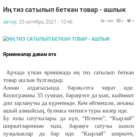
Иң тиз сатылып беткән товар - ашлык
автор,
25 октябрь 2021 - 10:46
1468
0
0
Ярминкәләр дәвам итә
Арчада үткән ярминкәдә иң тиз сатылып беткән
товар ашлык булгандыр.
Аннан алдагысында бәрәң-гегә чират иде.
Килограммы 35 сумнан, бәрәңгесе дә шәп, кыйммәт
дип зарланучы да күренмәде. Кем әйтмешли, акчаны
ашый алмыйсың, булмаса читенгә туры килер иде.
Бу юлы сатучылары да күп, “Игенче”, “Кырлай”
ширкәтләреннән тыш, бәрәңге сатучы шәхси
хуҗалыклар да бар иде. “Кырлай” ширкәте,