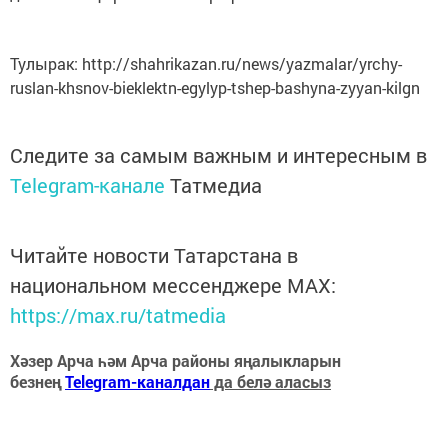
Тулырак: http://shahrikazan.ru/news/yazmalar/yrchy-
ruslan-khsnov-bieklektn-egylyp-tshep-bashyna-zyyan-kilgn
Следите за самым важным и интересным в
Telegram-канале
Татмедиа
Читайте новости Татарстана в
национальном мессенджере MАХ:
https://max.ru/tatmedia
Хәзер Арча һәм Арча районы яңалыкларын
безнең
Telegram-каналдан
да белә аласыз