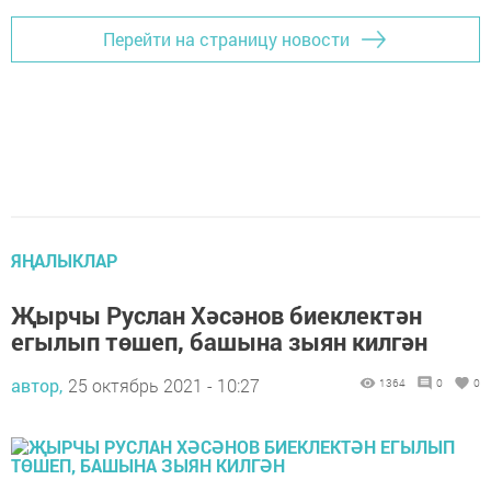
Перейти на страницу новости
ЯҢАЛЫКЛАР
Җырчы Руслан Хәсәнов биеклектән
егылып төшеп, башына зыян килгән
автор,
25 октябрь 2021 - 10:27
1364
0
0