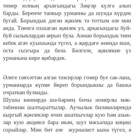
тимер юлның аръягындагы Зәңгәр күлгә алып
барды. Беренче тапкыр урманны да шунда күрдек
бугай. Борындык дигән җәнлек тә тоттым әле мин
анда. Тиенгә охшаган җәнлек ул, аркасындагы буй-
буй сызыклардан аерып була. Аннан борындык тиен
кебек агач куышында түгел, ә җирдәге өнендә яши,
оста сызгыра да белә. Билгеле, җәнлекне үз
урманына кире җибәрдек.
Әлеге сәяхәттән алган тәэсирләр гомер буе сак-лана,
урманнарда күпме йөреп борындыкны да башка
очраткан булмады.
Шушы көннәрдә шә-һәрнең 6нчы номерлы мәк-
тәбеннән шалтыраттылар. Аучылык биләмәләрендә
кыргый җәнлекләр өчен ашаткычлар кую һәм азык-
лар кую акциясе бара икән, шул мәсьәләдә киңәш
сорыйлар. Мин бит әле журналист кына түгел, ә