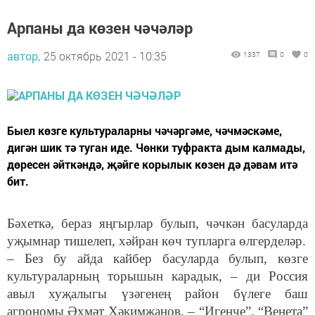
Арпаны да көзен чәчәләр
автор,
25 октябрь 2021 - 10:35
1337
0
0
Быел көзге культураларны чәчәргәме, чәчмәскәме,
дигән шик тә туган иде. Чөнки туфракта дым калмады,
дөресен әйткәндә, җәйге корылык көзен дә дәвам итә
бит.
Бәхеткә, бераз яңгырлар булып, чәчкән басуларда
уҗымнар тишелеп, хәйран көч тупларга өлгерделәр.
– Без бу айда кайбер басуларда булып, көзге
культураларның торышын карадык, – ди Россия
авыл хуҗалыгы үзәгенең район бүлеге баш
агрономы Әхмәт Хәкимҗанов. – “Игенче”, “Венета”