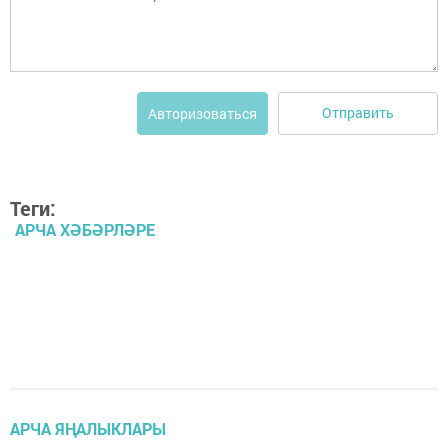
Отправить
Авторизоваться
Теги:
АРЧА ХӘБӘРЛӘРЕ
АРЧА ЯҢАЛЫКЛАРЫ