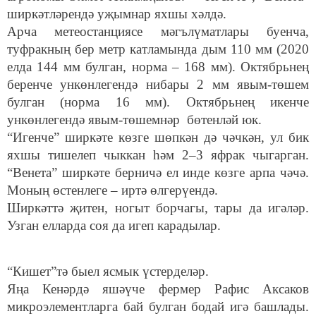
ширкәтләрендә уҗымнар яхшы хәлдә.
Арча метеостанциясе мәгълүматлары буенча,
туфракның бер метр катламында дым 110 мм (2020
елда 144 мм булган, норма – 168 мм). Октябрьнең
беренче ункөнлегендә нибары 2 мм явым-төшем
булган (норма 16 мм). Октябрьнең икенче
ункөнлегендә явым-төшемнәр бөтенләй юк.
“Игенче” ширкәте көзге шөпкән дә чәчкән, ул бик
яхшы тишелеп чыккан һәм 2–3 яфрак чыгарган.
“Венета” ширкәте берничә ел инде көзге арпа чәчә.
Моның өстенлеге – иртә өлгерүендә.
Ширкәттә җитен, ногыт борчагы, тары да игәләр.
Узган елларда соя да игеп карадылар.
“Кишет”тә быел ясмык үстерделәр.
Яңа Кенәрдә яшәүче фермер Рафис Аксаков
микроэлементларга бай булган бодай игә башлады.