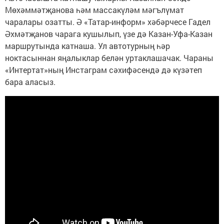
Мөхәммәтҗанова һәм массакүләм мәгълүмат
чаралары озатты. Ә «Татар-информ» хәбәрчесе Гадел
Әхмәтҗанов чарага кушылып, үзе дә Казан-Уфа-Казан
маршрутында катнаша. Ул автотурның һәр
ноктасыннан яңалыклар белән уртаклашачак. Чараны
«Интертат»ның Инстаграм сәхифәсендә дә күзәтеп
бара аласыз.