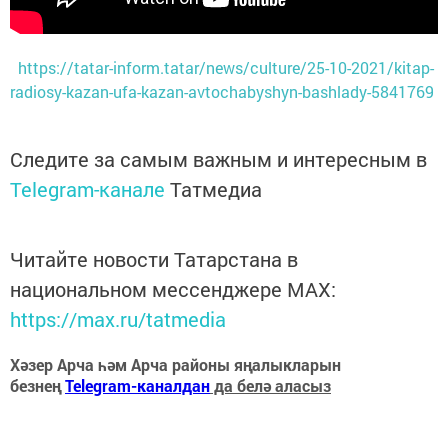
https://tatar-inform.tatar/news/culture/25-10-2021/kitap-
radiosy-kazan-ufa-kazan-avtochabyshyn-bashlady-5841769
Следите за самым важным и интересным в
Telegram-канале
Татмедиа
Читайте новости Татарстана в
национальном мессенджере MАХ:
https://max.ru/tatmedia
Хәзер Арча һәм Арча районы яңалыкларын
безнең
Telegram-каналдан
да белә аласыз