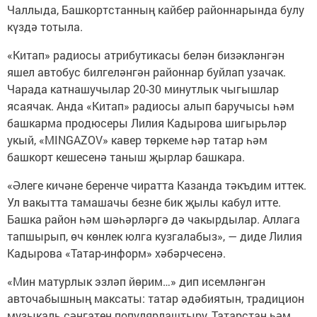
Чаллыда, Башкортстанның кайбер районнарында булу
күздә тотыла.
«Китап» радиосы атрибутикасы белән бизәкләнгән
яшел автобус билгеләнгән районнар буйлап узачак.
Чарада катнашучылар 20-30 минутлык чыгышлар
ясаячак. Анда «Китап» радиосы алып баручысы һәм
башкарма продюсеры Лилия Кадырова шигырьләр
укый, «MINGAZOV» кавер төркеме һәр татар һәм
башкорт кешесенә таныш җырлар башкара.
«Әлеге кичәне беренче чиратта Казанда тәкъдим иттек.
Ул вакытта тамашачы безне бик җылы кабул итте.
Башка район һәм шәһәрләргә дә чакырдылар. Аллага
тапшырып, өч көнлек юлга кузгалабыз», — диде Лилия
Кадырова «Татар-информ» хәбәрчесенә.
«Мин матурлык эзләп йөрим…» дип исемләнгән
авточабышның максаты: татар әдәбиятын, традицион
музыкаль сәнгатен популярлаштыру, Татарстан һәм