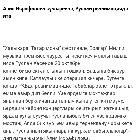
Алия Исрафилова сүзләренчә, Руслан реанимациядә
ята.
"Халыкара "Татар моңы" фестивале,"Болгар" Милли
музыка премиясе лауреаты, искиткеч моңлы тавыш
иясе Руслан Хәсәнов 20 октябрь
көнне биеклектән егылып төшкән. Башына бик зур
зыян килә. Катлаулы ике операция кичерә. Бүгенге
көндә РКБда реанимациядә. Табиблар хәле тотрыклы,
әмма авыр дип бәяли. Үзе ярдәмгә мохтаҗлар
яныннан беркайчан да тыныч кына үтеп китмәүче,
һәрдаим хәйрия концертлары оештырып катнашып,
ярдәм кулы сузучы Русланыбыз бүген үзе ярдәмгә
мохтаҗ. Алда бик зур һәм авыр тернәкләнү чоры көтә
аны. Русланның якыннарына күркәм сабырлыклар",-
дип язган җырчы Алия Исрафилова.