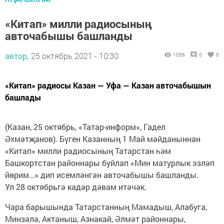
«Китап» милли радиосының
авточабышы башланды
автор,
25 октябрь 2021 - 10:30
1056
0
0
«Китап» радиосы Казан — Уфа — Казан авточабышын
башлады
(Казан, 25 октябрь, «Татар-информ», Гадел
Әхмәтҗанов). Бүген Казанның 1 Май мәйданыннан
«Китап» милли радиосының Татарстан һәм
Башкортстан районнары буйлап «Мин матурлык эзләп
йөрим…» дип исемләнгән авточабышы башланды.
Ул 28 октябрьгә кадәр дәвам итәчәк.
Чара барышында Татарстанның Мамадыш, Алабуга,
Минзәлә, Актаныш, Азнакай, Әлмәт районнары,