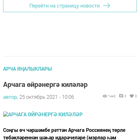
Перейти на страницу новости
АРЧА ЯҢАЛЫКЛАРЫ
Арчага өйрәнергә киләләр
автор,
25 октябрь 2021 - 10:06
1442
0
0
Соңгы өч чәршәмбе рәттән Арчага Россиянең төрле
төбәкләреннән шәһәр идарәчеләре (мэрлар һәм