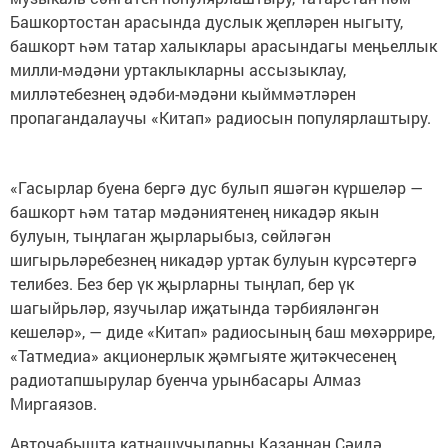
Башкортостан арасында дуслык җепләрен ныгыту,
башкорт һәм татар халыклары арасындагы меңьеллык
милли-мәдәни уртаклыкларны ассызыклау,
милләтебезнең әдәби-мәдәни кыйммәтләрен
пропагандалаучы «Китап» радиосын популярлаштыру.
«Гасырлар буена бергә дус булып яшәгән күршеләр —
башкорт һәм татар мәдәниятенең никадәр якын
булуын, тыңлаган җырларыбыз, сөйләгән
шигырьләребезнең никадәр уртак булуын күрсәтергә
телибез. Без бер үк җырларны тыңлап, бер үк
шагыйрьләр, язучылар иҗатында тәрбияләнгән
кешеләр», — диде «Китап» радиосының баш мөхәррире,
«Татмедиа» акционерлык җәмгыяте җитәкчесенең
радиотапшырулар буенча урынбасары Алмаз
Миргаязов.
Авточабышта катнашучыларны Казаннан Сәидә