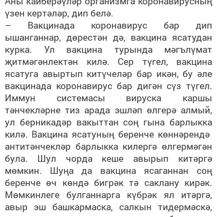
Аны кайберәүләр организмга коронавирусның
үзен кертәләр, дип белә.
– Вакцинада коронавирус бар дип
ышанганнар, дөрестән дә, вакцина ясатудан
курка. Ул вакцина турында мәгълүмат
җитмәгәнлектән килә. Сер түгел, вакцина
ясатуга авыртып китүчеләр бар икән, бу әле
вакцинада коронавирус бар дигән сүз түгел.
Иммун системасы вируска каршы
тәнчекләрне тиз арада эшләп өлгерә алмый,
ул берникадәр вакыттан соң гына барлыкка
килә. Вакцина ясатуның беренче көннәрендә
антитәнчекләр барлыкка килергә өлгермәгән
була. Шул чорда кеше авырып китәргә
мөмкин. Шуңа да вакцина ясаганнан соң
беренче өч көндә бигрәк тә саклану кирәк.
Мөмкинлеге булганнарга күбрәк ял итәргә,
авыр эш башкармаска, салкын тидермәскә,