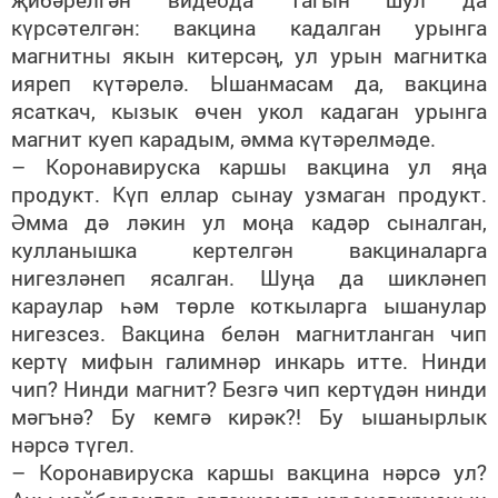
күрсәтелгән: вакцина кадалган урынга
магнитны якын китерсәң, ул урын магнитка
ияреп күтәрелә. Ышанмасам да, вакцина
ясаткач, кызык өчен укол кадаган урынга
магнит куеп карадым, әмма күтәрелмәде.
– Коронавируска каршы вакцина ул яңа
продукт. Күп еллар сынау узмаган продукт.
Әмма дә ләкин ул моңа кадәр сыналган,
кулланышка кертелгән вакциналарга
нигезләнеп ясалган. Шуңа да шикләнеп
караулар һәм төрле коткыларга ышанулар
нигезсез. Вакцина белән магнитланган чип
кертү мифын галимнәр инкарь итте. Нинди
чип? Нинди магнит? Безгә чип кертүдән нинди
мәгънә? Бу кемгә кирәк?! Бу ышанырлык
нәрсә түгел.
– Коронавируска каршы вакцина нәрсә ул?