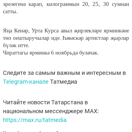
эрелегенә карап, килограммын 20, 25, 30 сумнан
сатты.
Яңа Кенәр, Урта Курса авыл җирлекләре ярминкәне
төп оештыручылар иде. Һәвәскәр артистлар җырлар
бүләк итте.
Чираттагы ярминкә 6 ноябрьдә булачак.
Следите за самым важным и интересным в
Telegram-канале
Татмедиа
Читайте новости Татарстана в
национальном мессенджере MАХ:
https://max.ru/tatmedia