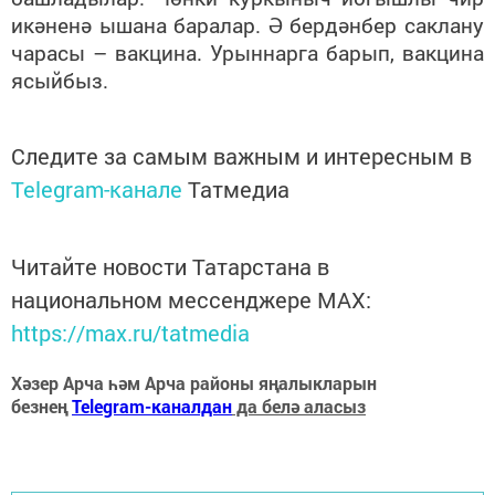
икәненә ышана баралар. Ә бердәнбер саклану
чарасы – вакцина. Урыннарга барып, вакцина
ясыйбыз.
Следите за самым важным и интересным в
Telegram-канале
Татмедиа
Читайте новости Татарстана в
национальном мессенджере MАХ:
https://max.ru/tatmedia
Хәзер Арча һәм Арча районы яңалыкларын
безнең
Telegram-каналдан
да белә аласыз