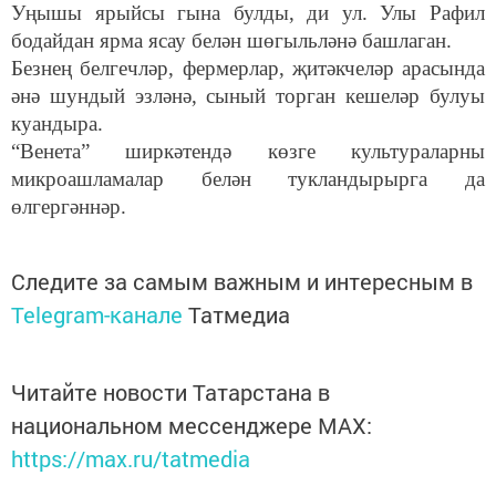
Уңышы ярыйсы гына булды, ди ул. Улы Рафил
бодайдан ярма ясау белән шөгыльләнә башлаган.
Безнең белгечләр, фермерлар, җитәкчеләр арасында
әнә шундый эзләнә, сыный торган кешеләр булуы
куандыра.
“Венета” ширкәтендә көзге культураларны
микроашламалар белән тукландырырга да
өлгергәннәр.
Следите за самым важным и интересным в
Telegram-канале
Татмедиа
Читайте новости Татарстана в
национальном мессенджере MАХ:
https://max.ru/tatmedia