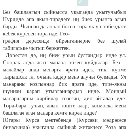
Без башлангыч сыйныфта укыганда укытучыбыз
Нурдидә апа якын-тирәдәге иң биек урынга алып
барды. Чыннан да аннан бөтен тирә-як уч төбендәге
кебек күренеп тора иде. Гео-
графия дәресендә өйрәнгәннәрне без шулай
табигатькә чыгып беркеттек.
Дөрестән дә, иң биек урын булгандыр инде ул.
Соңрак анда агач манара төзеп куйдылар. Без –
малайлар анда менәргә ярата идек, тик, күпме
тырышсак та, очына кадәр менә алучы булмады. Ул
манараны козгыннар бик ярата иде, тирә-якны
шуннан карап утырганнардыр инде. Мондый
манараларны хәрбиләр төзегән, дип әйтәләр иде.
Тора-бара тузып, авып төште алар, космоска менә
башлагач агач манара кемгә кирәк инде?
Югары Курса мәктәбендә (Курсави мәдрәсәсе
бинасында) укыганда сыйныф җитәкчесе Роза апа