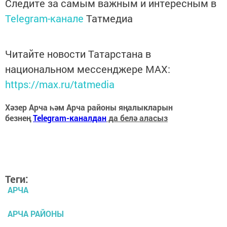
Следите за самым важным и интересным в
Telegram-канале
Татмедиа
Читайте новости Татарстана в
национальном мессенджере MАХ:
https://max.ru/tatmedia
Хәзер Арча һәм Арча районы яңалыкларын
безнең
Telegram-каналдан
да белә аласыз
Теги:
АРЧА
АРЧА РАЙОНЫ