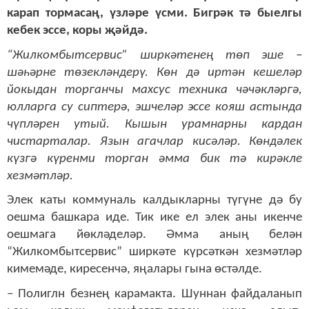
карап тормасаң, үзләре үсми. Бигрәк тә быелгы
кебек эссе, коры җәйдә.
“Жилкомбытсервис” ширкәтенең төп эше –
шәһәрне төзекләндерү. Көн дә иртән кешеләр
йокыдан торганчы махсус техника чәчәкләргә,
юлларга су сиптерә, эшчеләр эссе кояш астында
чүпләрен утый. Кышын урамнарны кардан
чистарталар. Язын агачлар кисәләр. Көндәлек
күзгә күренми торган әмма бик тә кирәкле
хезмәтләр.
Элек каты коммуналь калдыкларны түгүне дә бу
оешма башкара иде. Тик ике ел элек аны икенче
оешмага йөкләделәр. Әмма аның белән
“Жилкомбытсервис” ширкәте күрсәткән хезмәтләр
кимемәде, киресенчә, яңалары гына өстәлде.
– Полиглн безнең карамакта. Шуннан файдаланып