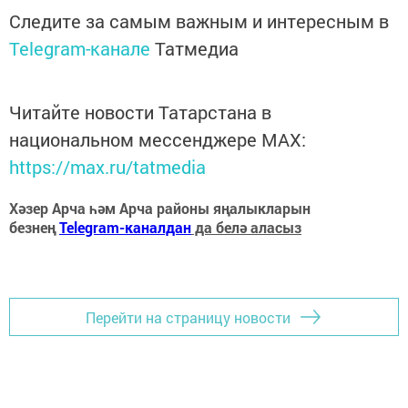
Следите за самым важным и интересным в
Telegram-канале
Татмедиа
Читайте новости Татарстана в
национальном мессенджере MАХ:
https://max.ru/tatmedia
Хәзер Арча һәм Арча районы яңалыкларын
безнең
Telegram-каналдан
да белә аласыз
Перейти на страницу новости