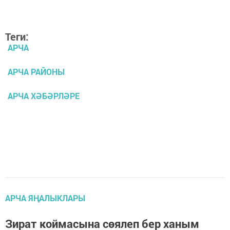
Теги:
АРЧА
АРЧА РАЙОНЫ
АРЧА ХӘБӘРЛӘРЕ
АРЧА ЯҢАЛЫКЛАРЫ
Зират коймасына сөялеп бер ханым