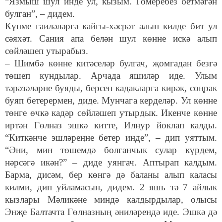
“Язмыш шул инде ул, кызым. Гомеребез бетмәгән
булган”, – дидем.
Күпме гаиләләргә кайгы-хәсрәт алып килде бит ул
сәяхәт. Сания апа белән шул көнне искә алып
сөйләшеп утырабыз.
– Шимбә көнне китәселәр булгач, җомгадан безгә
төшеп кундылар. Арчада яшиләр иде. Улым
тәрәзәләрне буяды, берсен кадакларга кирәк, соңрак
буяп бетерермен, диде. Мунчага керделәр. Ул көнне
төнге өчкә кадәр сөйләшеп утырдык. Икенче көнне
иртән Гөлназ эшкә китте, Илнур йоклап калды.
“Киткәнче эшләреңне бетер инде”, – дип уяттым.
“Әни, мин төшемдә болганчык сулар күрдем,
нәрсәгә икән?” – диде уянгач. Аптырап калдым.
Барма, дисәм, бер көнгә дә баланы алып каласы
килми, дип уйламасын, дидем. 2 яшь тә 7 айлык
кызлары Мәликәне миндә калдырдылар, олысы
Энҗе Балтачта Гөлназның әниләрендә иде. Эшкә дә