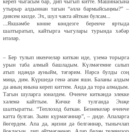
кереп чыгасым бар, дип чыгып китте. Машинасына
утырыр алдыннан тагын “әллә бармыйсыңмы?” –
диясем килде. Эх, шул чакта әйткән булсам...
...Якшәмбе көнне көндезге беренче яртыда
шалтыратып, кайтырга чыгулары турында хәбәр
итәләр.
– Бер тулып икенчеләр киткән иде, үземә торырга
урын таба алмый башладым. Күлмәгемне салып
атып идәндә ауныйм, тәгәрим. Нәрсә булды соң
миңа, дим. Күршедә генә апам яши. Баланы алдым
да аның янына кереп киттем. Анда да тора алмадым.
Тагын шуларга юнәлдем. Өченче киткәндә элекке
хәлемә кайттым. Кичке 8 тулганда Энҗе
шалтыратты. “Теплоход баткан. Безнекеләр өченче
катта булган. Зыян күрмәгәннәр”, – диде. Апаларга
йөгердем. Апа да, җизни дә белгәннәр, тынычлап
йокласын, дип әйтмәгәннәр. Алар белән телевизор