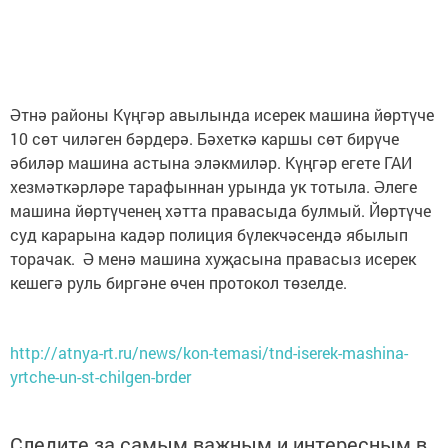
Әтнә районы Күңгәр авылында исерек машина йөртүче
10 сөт чиләген бәрдерә. Бәхеткә каршы сөт бирүче
әбиләр машина астына эләкмиләр. Күңгәр егете ГАИ
хезмәткәрләре тарафыннан урында ук тотыла. Әлеге
машина йөртүченең хәтта правасыда булмый. Йөртүче
суд карарына кадәр полиция бүлекчәсендә ябылып
торачак. Ә менә машина хуҗасына правасыз исерек
кешегә руль биргәне өчен протокол төзелде.
http://atnya-rt.ru/news/kon-temasi/tnd-iserek-mashina-
yrtche-un-st-chilgen-brder
Следите за самым важным и интересным в