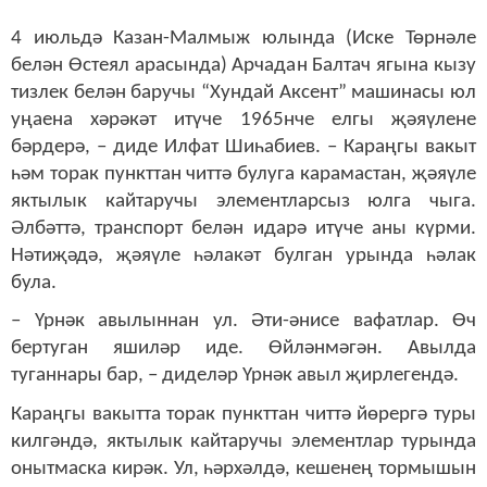
4 июльдә Казан-Малмыж юлында (Иске Төрнәле
белән Өстеял арасында) Арчадан Балтач ягына кызу
тизлек белән баручы “Хундай Аксент” машинасы юл
уңаена хәрәкәт итүче 1965нче елгы җәяүлене
бәрдерә, – диде Илфат Шиһабиев. – Караңгы вакыт
һәм торак пункттан читтә булуга карамастан, җәяүле
яктылык кайтаручы элементларсыз юлга чыга.
Әлбәттә, транспорт белән идарә итүче аны күрми.
Нәтиҗәдә, җәяүле һәлакәт булган урында һәлак
була.
– Үрнәк авылыннан ул. Әти-әнисе вафатлар. Өч
бертуган яшиләр иде. Өйләнмәгән. Авылда
туганнары бар, – диделәр Үрнәк авыл җирлегендә.
Караңгы вакытта торак пункттан читтә йөрергә туры
килгәндә, яктылык кайтаручы элементлар турында
онытмаска кирәк. Ул, һәрхәлдә, кешенең тормышын