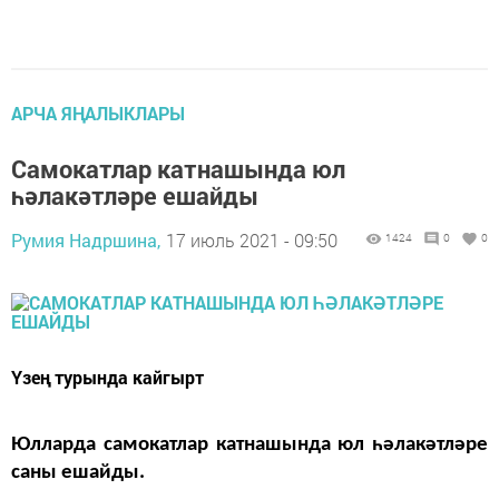
АРЧА ЯҢАЛЫКЛАРЫ
Самокатлар катнашында юл
һәлакәтләре ешайды
Румия Надршина,
17 июль 2021 - 09:50
1424
0
0
Үзең турында кайгырт
Юлларда самокатлар катнашында юл һәлакәтләре
саны ешайды.