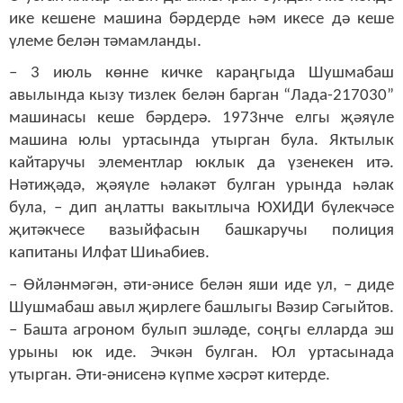
ике кешене машина бәрдерде һәм икесе дә кеше
үлеме белән тәмамланды.
– 3 июль көнне кичке караңгыда Шушмабаш
авылында кызу тизлек белән барган “Лада-217030”
машинасы кеше бәрдерә. 1973нче елгы җәяүле
машина юлы уртасында утырган була. Яктылык
кайтаручы элементлар юклык да үзенекен итә.
Нәтиҗәдә, җәяүле һәлакәт булган урында һәлак
була, – дип аңлатты вакытлыча ЮХИДИ бүлекчәсе
җитәкчесе вазыйфасын башкаручы полиция
капитаны Илфат Шиһабиев.
– Өйләнмәгән, әти-әнисе белән яши иде ул, – диде
Шушмабаш авыл җирлеге башлыгы Вәзир Сәгыйтов.
– Башта агроном булып эшләде, соңгы елларда эш
урыны юк иде. Эчкән булган. Юл уртасынада
утырган. Әти-әнисенә күпме хәсрәт китерде.