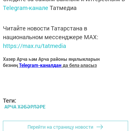
Telegram-канале
Татмедиа
Читайте новости Татарстана в
национальном мессенджере MАХ:
https://max.ru/tatmedia
Хәзер Арча һәм Арча районы яңалыкларын
безнең
Telegram-каналдан
да белә аласыз
Теги:
АРЧА ХӘБӘРЛӘРЕ
Перейти на страницу новости