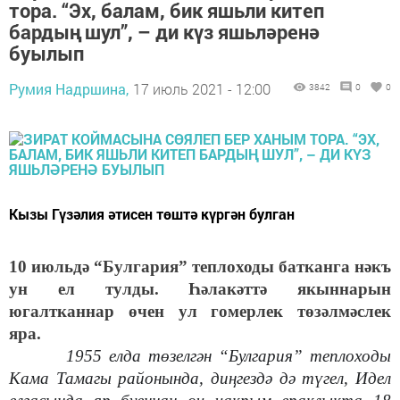
тора. “Эх, балам, бик яшьли китеп
бардың шул”, – ди күз яшьләренә
буылып
Румия Надршина,
17 июль 2021 - 12:00
3842
0
0
Кызы Гүзәлия әтисен төштә күргән булган
10 июльдә “
Булгария
”
теплоходы батканга нәкъ
ун ел
тулды
.
Һәлакәттә якыннарын
югалтканнар өчен ул гомерлек төзәлмәслек
яра.
1955 елда төзелгән “Булгария” теплоходы
Кама Тамагы районында, диңгездә дә түгел, Идел