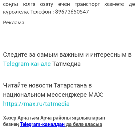
соңгы юлга озату өчен транспорт хезмәте дә
күрсәтелә. Телефон : 89673650547
Реклама
Следите за самым важным и интересным в
Telegram-канале
Татмедиа
Читайте новости Татарстана в
национальном мессенджере MАХ:
https://max.ru/tatmedia
Хәзер Арча һәм Арча районы яңалыкларын
безнең
Telegram-каналдан
да белә аласыз