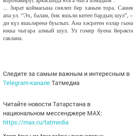
коронавирус аркасында юлга чыга алмадым”.
... Зират коймасына сөялеп бер ханым тора. Сания
апа ул. “Эх, балам, бик яшьли китеп бардың шул”, –
ди күз яшьләренә буылып. Ана хәсрәтен еллар гына
юкка чыгара алмый шул. Ул гомер буена йөрәктә
саклана.
Следите за самым важным и интересным в
Telegram-канале
Татмедиа
Читайте новости Татарстана в
национальном мессенджере MАХ:
https://max.ru/tatmedia
Хәзер Арча һәм Арча районы яңалыкларын