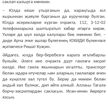
саклап калырга мөмкин.
– Юлда кеше утырганын да, караңгыда юл
кырыннан җәяүле барганын да күрүчеләр булган.
Юлда исерекләрне күргән очракта, 112, 3-12-02
телефоннарына шалтыратып хәбәр итәргә кирәк.
Үзләре дә шул хәлдә калулары бик мөмкин бит, –
диде Арча эчке эшләр бүлегенең ЮХИДИ бүлекчәсе
җитәкчесе Ришат Хуҗин.
Әйдәгез, юлда бер-беребезгә карата игътибарлы
булыйк. Әлеге ике очракта дүрт гаиләгә хәсрәт
килде. Ике гаилә якыннарын югалтты, транспорт
белән идарә итүчеләр һәм аларның гаиләләре өчен
дә күңелле хәл түгел бу. Берәү дә минем белән
андый хәл булмас, дип әйтә алмый. Аллаһы Тәгалә
борчу-хәсрәтләрдән сакласын. Исән-имин йөрергә
язсын.