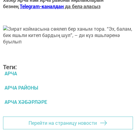
безнең
Telegram-каналдан
да белә аласыз
Теги:
АРЧА
АРЧА РАЙОНЫ
АРЧА ХӘБӘРЛӘРЕ
Перейти на страницу новости