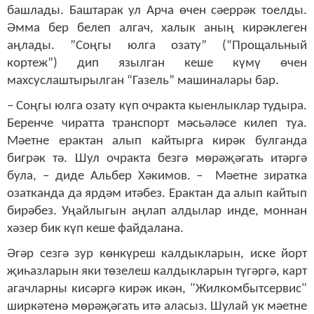
башлады. Баштарак ул Арча өчен сәеррәк тоелды.
Әмма бер белеп алгач, халык аның кирәклеген
аңлады. ”Соңгы юлга озату” (“Прощальный
кортеж”) дип язылган кеше күмү өчен
махсуслаштырылган “Газель” машиналары бар.
– Соңгы юлга озату күп очракта кыенлыклар тудыра.
Беренче чиратта транспорт мәсьәләсе килеп туа.
Мәетне ерактан алып кайтырга кирәк булганда
бигрәк тә. Шул очракта безгә мөрәҗәгать итәргә
була, – диде Альбер Хәкимов. – Мәетне зиратка
озатканда да ярдәм итәбез. Ерактан да алып кайтып
бирәбез. Уңайлыгын аңлап алдылар инде, моннан
хәзер бик күп кеше файдалана.
Әгәр сезгә зур көнкүреш калдыкларын, иске йорт
җиһазларын яки төзелеш калдыкларын түгәргә, карт
агачларны кисәргә кирәк икән, "Жилкомбытсервис"
ширкәтенә мөрәҗәгать итә аласыз. Шулай ук мәетне