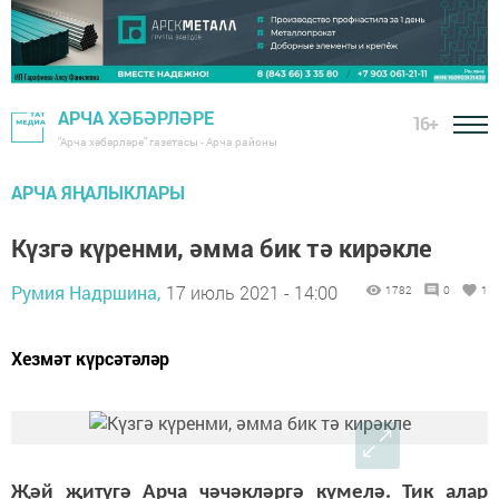
АРЧА ХӘБӘРЛӘРЕ
16+
"Арча хәбәрләре" газетасы - Арча районы
АРЧА ЯҢАЛЫКЛАРЫ
Күзгә күренми, әмма бик тә кирәкле
Румия Надршина,
17 июль 2021 - 14:00
1782
0
1
Хезмәт күрсәтәләр
Җәй җитүгә Арча чәчәкләргә күмелә. Тик алар