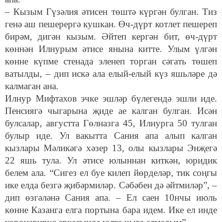
– Кызым Гүзәлия әтисен төштә күргән булган. Тиз
генә аш пешерергә кушкан. Өч-дүрт котлет пешереп
бирәм, дигән кызым. Әйтеп кергән бит, өч-дүрт
көннән Илнурым әтисе янына китте. Улым үлгән
көнне күпме стенада эленеп торган сәгать төшеп
ватылды, – дип искә ала елый-елый күз яшьләре дә
калмаган ана.
Илнур Мифтахов эчке эшләр бүлегендә эшли иде.
Пенсиягә чыгарына җиде ае калган булган. Исән
булсалар, августта Гөлназга 45, Илнурга 50 тулган
булыр иде. Ул вакытта Сания апа алып калган
кызлары Мәликәгә хәзер 13, олы кызлары Энҗегә
22 яшь тула.
Ул әтисе юлыннан киткән, юридик
белем ала.
“Сигез ел буе килеп йөрделәр, тик соңгы
ике елда безгә җибәрмиләр. Сәбәбен дә әйтмиләр”, –
дип өзгәләнә Сания апа. – Ел саен 10нчы июль
көнне Казанга елга портына бара идем. Ике ел инде