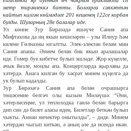
елгасында яр буеннан өч чакрым ераклыкта 18
метр тирәнлеккә батты. Болгарга сәяхәттән
кайтып килгән көймәдәге 201 кешенең 122се корбан
булды. Шуларның 28е балалар иде.
Ул көнне Зур Бирәзәдә яшәүче Сания апа
Мифтахова да иң якын кешеләрен – улы Илнур һәм
килене Гөлназны югалтты. Элек-электән беләм мин
Сания апаны. Әнием белән бик якын аралашалар
иде. Гомер буе кибетче булып эшләде. Җор күңелле,
ачык йөзле, моңлы апа. Концертларда җырлавы да
хәтердә. Анага килгән бу хәсрәт минем күңелгә дә
ук булып кадалды.
Зур Бирәзәгә Сания апа белән очрашырга
төшәсемне белгәч олы кызым Миләүшә: “Әни,
хәтерлисеңме, ул теплоходка гаилә белән барырга
дип син дә билет аласы идең. Билетлар беткән булып
чыкты. Аннан ничектер онытылды”, – диде. Минем
хәтердән чыгып киткән, ә аның әле дә исендә икән.