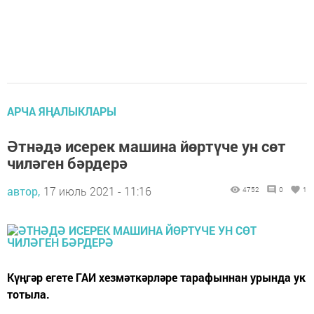
АРЧА ЯҢАЛЫКЛАРЫ
Әтнәдә исерек машина йөртүче ун сөт
чиләген бәрдерә
автор,
17 июль 2021 - 11:16
4752
0
1
Күңгәр егете ГАИ хезмәткәрләре тарафыннан урында ук
тотыла.