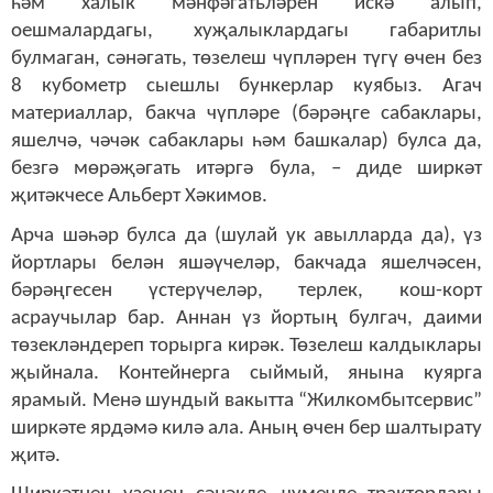
һәм халык мәнфәгатьләрен искә алып,
оешмалардагы, хуҗалыклардагы габаритлы
булмаган, сәнәгать, төзелеш чүпләрен түгү өчен без
8 кубометр сыешлы бункерлар куябыз. Агач
материаллар, бакча чүпләре (бәрәңге сабаклары,
яшелчә, чәчәк сабаклары һәм башкалар) булса да,
безгә мөрәҗәгать итәргә була, – диде ширкәт
җитәкчесе Альберт Хәкимов.
Арча шәһәр булса да (шулай ук авылларда да), үз
йортлары белән яшәүчеләр, бакчада яшелчәсен,
бәрәңгесен үстерүчеләр, терлек, кош-корт
асраучылар бар. Аннан үз йортың булгач, даими
төзекләндереп торырга кирәк. Төзелеш калдыклары
җыйнала. Контейнерга сыймый, янына куярга
ярамый. Менә шундый вакытта “Жилкомбытсервис”
ширкәте ярдәмә килә ала. Аның өчен бер шалтырату
җитә.