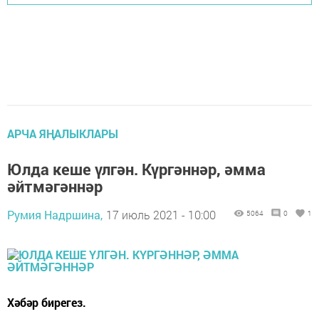
АРЧА ЯҢАЛЫКЛАРЫ
Юлда кеше үлгән. Күргәннәр, әмма
әйтмәгәннәр
Румия Надршина,
17 июль 2021 - 10:00
5064
0
1
Хәбәр бирегез.