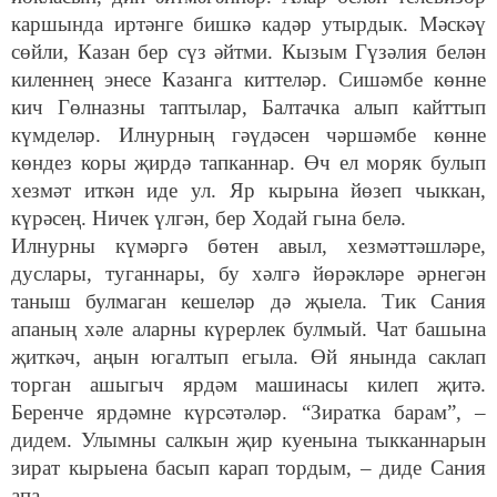
каршында иртәнге бишкә кадәр утырдык. Мәскәү
сөйли, Казан бер сүз әйтми. Кызым Гүзәлия белән
киленнең энесе Казанга киттеләр. Сишәмбе көнне
кич Гөлназны таптылар, Балтачка алып кайттып
күмделәр. Илнурның гәүдәсен чәршәмбе көнне
көндез коры җирдә тапканнар. Өч ел моряк булып
хезмәт иткән иде ул. Яр кырына йөзеп чыккан,
күрәсең. Ничек үлгән, бер Ходай гына белә.
Илнурны күмәргә бөтен авыл, хезмәттәшләре,
дуслары, туганнары, бу хәлгә йөрәкләре әрнегән
таныш булмаган кешеләр дә җыела. Тик Сания
апаның хәле аларны күрерлек булмый. Чат башына
җиткәч, аңын югалтып егыла. Өй янында саклап
торган ашыгыч ярдәм машинасы килеп җитә.
Беренче ярдәмне күрсәтәләр. “Зиратка барам”, –
дидем. Улымны салкын җир куенына тыкканнарын
зират кырыена басып карап тордым, – диде Сания
апа.