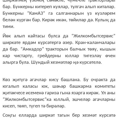
Ширкәтнең үзенең сәнәкле, чүмечле тракторлары
бар. Бункерны китереп куялар, тулгач алып китәләр.
Бункерны “КамАЗ” га салганнарын үз күзләрем
белән күргән бар. Кирәк икән, төйиләр дә. Кулың да
тими.
Йөк алып кайтасы булса да “Жилкомбытсервис”
ширкәте ярдәм күрсәтергә әзер. Кран-каланчалары
да бар. “Амкадор” тракторын балчык төяү, кышын
кар чистарту, грейдерны юллар тигезләү өчен
алырга була. Шундый хезмәтләр ңә күрсәтелә.
Көз җитүгә агачлар кисү башлана. Бу очракта да
югалып каласы юк, шәһәр башкарма комитеты
җитәкчесе исеменә гариза гына язарга кирәк. Ул аны
“Жилкомбытсервис”ка юллый, эшчеләр агачларны
кисеп, төяп, түгеп тә бирәләр.
Соңгы елларда ширкәт тагын бер хезмәт күрсәтә