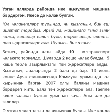
Узган ялларда районда ике җәяүлене машина
бәрдергән. Икесе дә һәлак булган.
Юл һәлакәтләре турында, ни кызганыч, бик еш
ишетеп торабыз. Ярый ла, машинага гына зыян
килсә, кешеләр һәлак була, төрле авырлыктагы
тән җәрәхәтләре ала. Шунысы бик аяныч.
Безнең районда алты айда
10
юл-транспорт
һәлакәте теркәлде. Шуларда
2
кеше һәлак булды,
5
кеше төрле авырлыктагы тән җәрәхәтләре алды.
Кызганыч, араларында
2
бала да бар. 13 июнь
көнне Арча станциясендә Коммуна урамында юл
кырыннан барган 2007 елгы баланы машина
бәрдереп китә. Бала тән җәрәхәтләре ала. Гаепле
кеше һәлакәт булган урыннан кача. Аны әле дә
эзлиләр.
Ә узган яллар тагын да аянычрак булды. Ике көндә