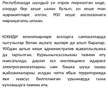
Республикада шундый ун очрак теркәлгән инде,
аларда бер кеше һәлак булып, ун кеше тән
җәрәхәтләре алган, 900 кеше хастаханәгә
мөрәҗәгать иткән.
ЮХИДИ хезмәткәрләре юлларга самокатларда
чыгучылар белән аңлату эшләре дә алып баралар.
900дән артык кеше административ җаваплылыкка
да тартылган. Куркынычсызлыкны тәэмин итү
максатында, дәүләт юл инспекциясе идарәсе
электросамокатларны һәм башка шуңа ошаш
җайланмаларны юлдан читтә ябык территориядә
яки махсус билгеләнгән урыннарда гына
кулланырга тәэмин итә.