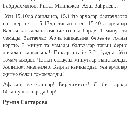
Габдрахманов, Ринат Минһаҗев, Азат Заһриев...
Уен 15.10да башланса, 15.14тә арчалар балтачларга
гол кертте. 15.17дә тагын гол! 15.40та арчалар
Балтач капкасына өченче голны бәрде! 1 минут та
узмады балтачлар Арча капкасына беренче голны
кертте. 3 минут та узмады балтачлар тагын берне
арчалар капкасына! Голлар исәбе 3:2 булды. Уен
тәмам кызды. Чөнки санаулы минутлар гына калды.
Хәлиткеч мизгелләр. Быргы кычкырды. Уен арчалар
җиңүе белән тәмамланды!
Афәрин, ветераннар! Бирешмисез! Ә бит арада
60тан узганнар да бар!
Румия Саттарова