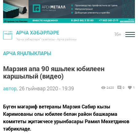
АРЧА ХӘБӘРЛӘРЕ
16+
"Арча хәбәрләре" газетасы - Арча районы
АРЧА ЯҢАЛЫКЛАРЫ
Марзия апа 90 яшьлек юбилеен
каршылый (видео)
автор,
26 гыйнвар 2020 - 19:39
2420
0
1
Бүген мәгариф ветераны Марзия Сабир кызы
Кәримованы олы юбилее белән район башкарма
комитеты җитәкчесе урынбасары Рамил Мөхетдинов
тәбрикләде.