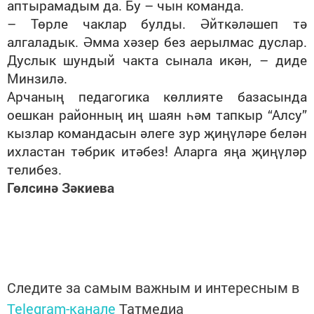
аптырамадым да. Бу – чын команда.
– Төрле чаклар булды. Әйткәләшеп тә
алгаладык. Әмма хәзер без аерылмас дуслар.
Дуслык шундый чакта сынала икән, – диде
Минзилә.
Арчаның педагогика көллияте базасында
оешкан районның иң шаян һәм тапкыр “Алсу”
кызлар командасын әлеге зур җиңүләре белән
ихластан тәбрик итәбез! Аларга яңа җиңүләр
телибез.
Гөлсинә Зәкиева
Следите за самым важным и интересным в
Telegram-канале
Татмедиа