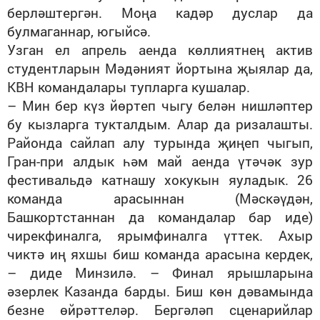
берләштергән. Моңа кадәр дуслар да
булмаганнар, югыйсә.
Узган ел апрель аенда көллиятнең актив
студентларын Мәдәният йортына җыялар да,
КВН командалары тупларга кушалар.
– Мин бер күз йөртеп чыгу белән нишләптер
бу кызларга тукталдым. Алар да ризалашты.
Районда сайлап алу турында җиңеп чыгып,
Гран-при алдык һәм май аенда үтәчәк зур
фестивальдә катнашу хокукын яуладык. 26
команда арасыннан (Мәскәүдән,
Башкортстаннан да командалар бар иде)
чирекфиналга, ярымфиналга үттек. Ахыр
чиктә иң яхшы биш команда арасына кердек,
– диде Минзилә. – Финал ярышларына
әзерлек Казанда барды. Биш көн дәвамында
безне өйрәттеләр. Бергәләп сценарийлар