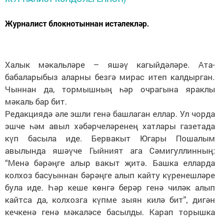
Журналист блокнотыннан истәлекләр.
Халык мәкальләре – яшәү кагыйдәләре. Ата-
бабаларыбыз аларны безгә мирас итеп калдырган.
Чыннан да, тормышның һәр очрагына яраклы
мәкаль бар бит.
Редакциядә әле эшли генә башлаган еллар. Ул чорда
эшче һәм авыл хәбәрчеләренең хатлары газетада
күп басыла иде. Бервакыт Югары Пошалым
авылында яшәүче Гыйният ага Сәмигуллинның:
“Менә бәрәңге алыр вакыт җитә. Башка елларда
колхоз басуыннан бәрәңге алып кайту күренешләре
була иде. Һәр кеше көнгә берәр генә чиләк алып
кайтса да, колхозга күпме зыян килә бит”, дигән
кечкенә генә мәкаләсе басылды. Карап торышка