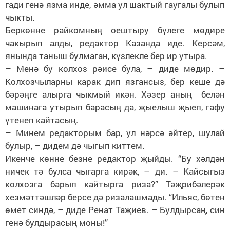
гади генә язма инде, әмма ул шактый гаугалы булып
чыкты.
Беркөнне райкомның оештыру бүлеге мөдире
чакырып алды, редактор Казанда иде. Керсәм,
янында таныш булмаган, күзлекле бер ир утыра.
– Менә бу колхоз рәисе була, – диде мөдир. –
Колхозчыларны карак дип язгансыз, бер кеше дә
бәрәңге алырга чыкмый икән. Хәзер аның белән
машинага утырып барасың да, җыелыш җыеп, гафу
үтенеп кайтасың.
– Минем редакторым бар, ул нәрсә әйтер, шулай
булыр, – дидем дә чыгып киттем.
Икенче көнне безне редактор җыйды. “Бу хәлдән
ничек тә булса чыгарга кирәк, – ди. – Кайсыгыз
колхозга барып кайтырга риза?” Тәҗрибәлерәк
хезмәттәшләр берсе дә ризалашмады. “Ильяс, бөтен
өмет синдә, – диде Ренат Таҗиев. – Булдырсаң, син
генә булдырасың моны!”