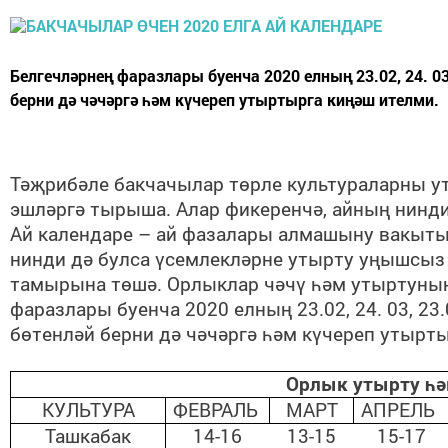
Белгечләрнең фаразлары буенча 2020 елның 23.02, 24. 03, 
берни дә чәчәргә һәм күчереп утыртырга киңәш ителми.
Тәҗрибәле бакчачылар төрле культураларны ут
эшләргә тырыша. Алар фикеренчә, айның нинди
Ай календаре – ай фазалары алмашыну вакытын
нинди дә булса үсемлекләрне утырту уңышсыз 
тамырына төшә. Орлыклар чәчү һәм утыртуның
фаразлары буенча 2020 елның 23.02, 24. 03, 23.04
бөтенләй берни дә чәчәргә һәм күчереп утырт
Орлык утырту һә
КУЛЬТУРА
ФЕВРАЛЬ
МАРТ
АПРЕЛЬ
Ташкабак
14-16
13-15
15-17