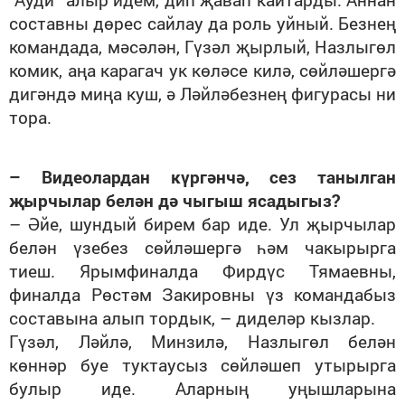
составны дөрес сайлау да роль уйный. Безнең
командада, мәсәлән, Гүзәл җырлый, Назлыгөл
комик, аңа карагач ук көләсе килә, сөйләшергә
дигәндә миңа куш, ә Ләйләбезнең фигурасы ни
тора.
– Видеолардан күргәнчә, сез танылган
җырчылар белән дә чыгыш ясадыгыз?
– Әйе, шундый бирем бар иде. Ул җырчылар
белән үзебез сөйләшергә һәм чакырырга
тиеш. Ярымфиналда Фирдүс Тямаевны,
финалда Рөстәм Закировны үз командабыз
составына алып тордык, – диделәр кызлар.
Гүзәл, Ләйлә, Минзилә, Назлыгөл белән
көннәр буе туктаусыз сөйләшеп утырырга
булыр иде. Аларның уңышларына