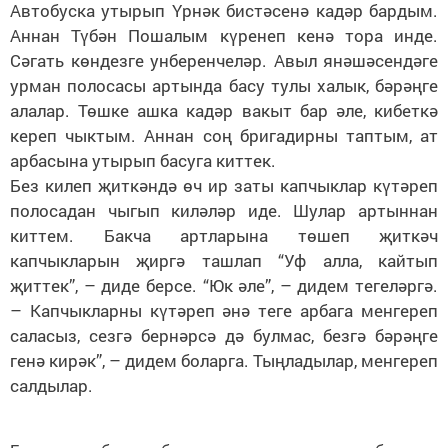
Автобуска утырып Үрнәк бистәсенә кадәр бардым.
Аннан Түбән Пошалым күренеп кенә тора инде.
Сәгать көндезге унберенчеләр. Авыл янәшәсендәге
урман полосасы артында басу тулы халык, бәрәңге
алалар. Төшке ашка кадәр вакыт бар әле, кибеткә
кереп чыктым. Аннан соң бригадирны таптым, ат
арбасына утырып басуга киттек.
Без килеп җиткәндә өч ир заты капчыклар күтәреп
полосадан чыгып киләләр иде. Шулар артыннан
киттем. Бакча артларына төшеп җиткәч
капчыкларын җиргә ташлап “Уф алла, кайтып
җиттек”, – диде берсе. “Юк әле”, – дидем тегеләргә.
– Капчыкларны күтәреп әнә теге арбага менгереп
саласыз, сезгә бернәрсә дә булмас, безгә бәрәңге
генә кирәк”, – дидем боларга. Тыңладылар, менгереп
салдылар.