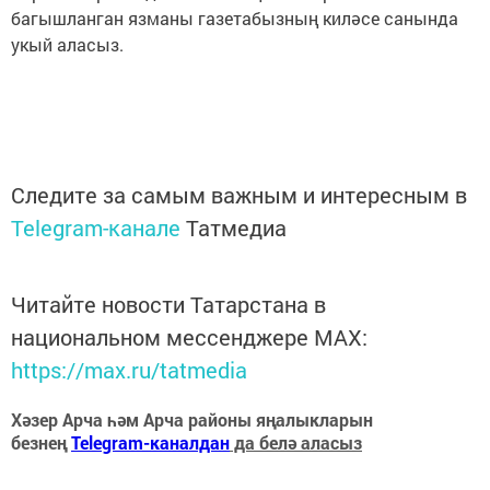
багышланган язманы газетабызның киләсе санында
укый аласыз.
Следите за самым важным и интересным в
Telegram-канале
Татмедиа
Читайте новости Татарстана в
национальном мессенджере MАХ:
https://max.ru/tatmedia
Хәзер Арча һәм Арча районы яңалыкларын
безнең
Telegram-каналдан
да белә аласыз