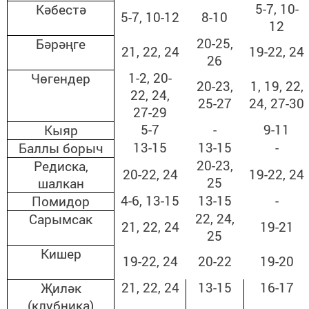
5-7, 10-
Кәбестә
5-7, 10-12
8-10
12
20-25,
Бәрәңге
21, 22, 24
19-22, 24
26
1-2, 20-
Чөгендер
20-23,
1, 19, 22,
22, 24,
25-27
24, 27-30
27-29
5-7
-
9-11
Кыяр
13-15
13-15
-
Баллы борыч
20-23,
Редиска,
20-22, 24
19-22, 24
25
шалкан
4-6, 13-15
13-15
-
Помидор
22, 24,
Сарымсак
21, 22, 24
19-21
25
Кишер
19-22, 24
20-22
19-20
21, 22, 24
13-15
16-17
Җиләк
(клубника)