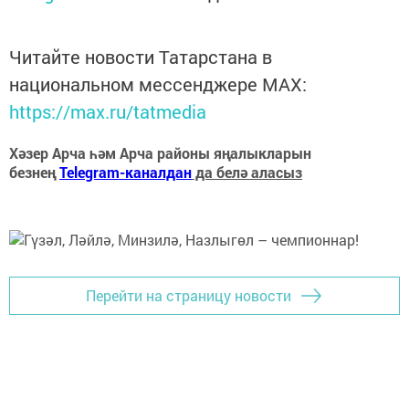
Читайте новости Татарстана в
национальном мессенджере MАХ:
https://max.ru/tatmedia
Хәзер Арча һәм Арча районы яңалыкларын
безнең
Telegram-каналдан
да белә аласыз
Перейти на страницу новости