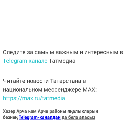
Следите за самым важным и интересным в
Telegram-канале
Татмедиа
Читайте новости Татарстана в
национальном мессенджере MАХ:
https://max.ru/tatmedia
Хәзер Арча һәм Арча районы яңалыкларын
безнең
Telegram-каналдан
да белә аласыз