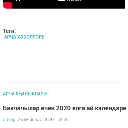
Теги:
АРЧА ХӘБӘРЛӘРЕ
АРЧА ЯҢАЛЫКЛАРЫ
Бакчачылар өчен 2020 елга ай календаре
автор,
26 гыйнвар 2020 - 18:04