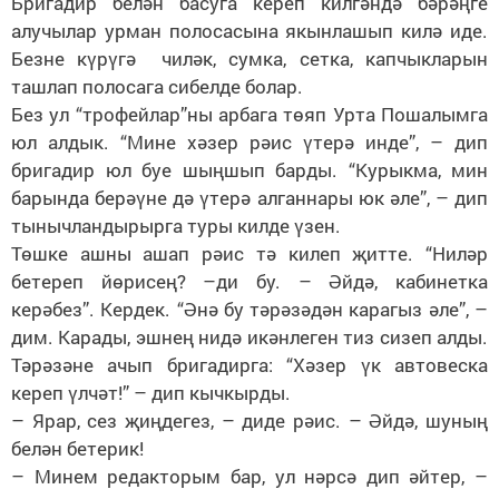
Бригадир белән басуга кереп килгәндә бәрәңге
алучылар урман полосасына якынлашып килә иде.
Безне күрүгә чиләк, сумка, сетка, капчыкларын
ташлап полосага сибелде болар.
Без ул “трофейлар”ны арбага төяп Урта Пошалымга
юл алдык. “Мине хәзер рәис үтерә инде”, – дип
бригадир юл буе шыңшып барды. “Курыкма, мин
барында берәүне дә үтерә алганнары юк әле”, – дип
тынычландырырга туры килде үзен.
Төшке ашны ашап рәис тә килеп җитте. “Ниләр
бетереп йөрисең? –ди бу. – Әйдә, кабинетка
керәбез”. Кердек. “Әнә бу тәрәзәдән карагыз әле”, –
дим. Карады, эшнең нидә икәнлеген тиз сизеп алды.
Тәрәзәне ачып бригадирга: “Хәзер үк автовеска
кереп үлчәт!” – дип кычкырды.
– Ярар, сез җиңдегез, – диде рәис. – Әйдә, шуның
белән бетерик!
– Минем редакторым бар, ул нәрсә дип әйтер, –