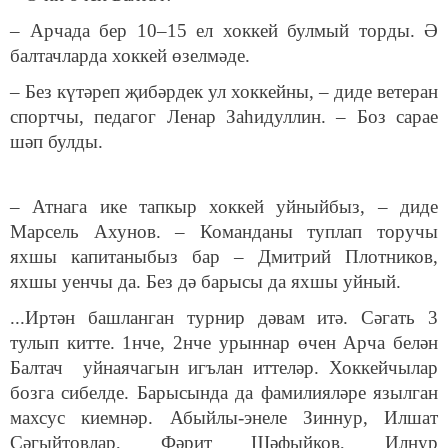
– Арчада бер 10–15 ел хоккей булмый торды. Ә
балтачларда хоккей өзелмәде.
– Без күтәреп җибәрдек ул хоккейны, – диде ветеран
спортчы, педагог Ленар Заһидуллин. – Боз сарае
шәп булды.
– Атнага ике тапкыр хоккей уйныйбыз, – диде
Марсель Ахунов. – Команданы туплап торучы
яхшы капитаныбыз бар – Дмитрий Плотников,
яхшы уенчы да. Без дә барысы да яхшы уйный.
...Иртән башланган турнир дәвам итә. Сәгать 3
тулып китте. 1нче, 2нче урыннар өчен Арча белән
Балтач уйнаячагын игълан иттеләр. Хоккейчылар
бозга сибелде. Барысында да фамилияләре язылган
махсус киемнәр. Абыйлы-энеле Зиннур, Илшат
Сәгыйтовлар, Фәрит Шәфыйков, Илнур