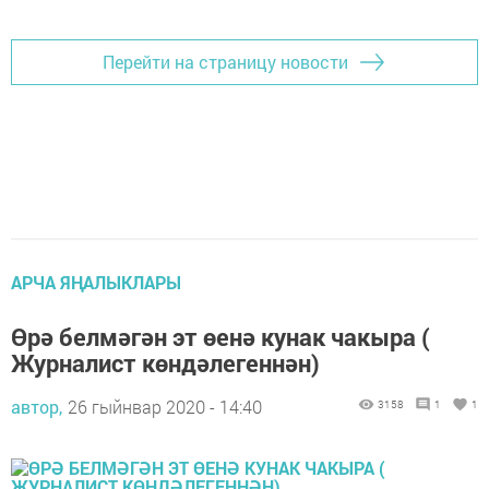
Перейти на страницу новости
АРЧА ЯҢАЛЫКЛАРЫ
Өрә белмәгән эт өенә кунак чакыра (
Журналист көндәлегеннән)
автор,
26 гыйнвар 2020 - 14:40
3158
1
1