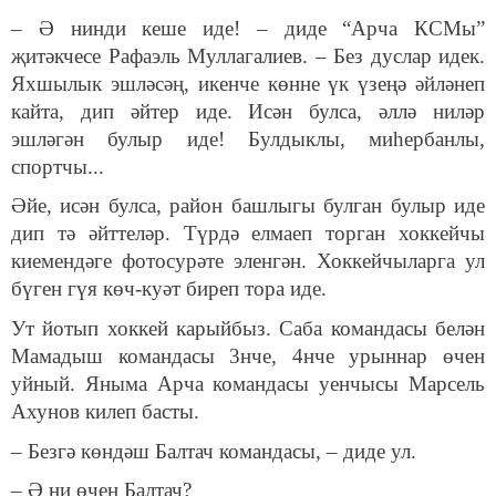
– Ә нинди кеше иде! – диде “Арча КСМы”
җитәкчесе Рафаэль Муллагалиев. – Без дуслар идек.
Яхшылык эшләсәң, икенче көнне үк үзеңә әйләнеп
кайта, дип әйтер иде. Исән булса, әллә ниләр
эшләгән булыр иде! Булдыклы, миһербанлы,
спортчы...
Әйе, исән булса, район башлыгы булган булыр иде
дип тә әйттеләр. Түрдә елмаеп торган хоккейчы
киемендәге фотосурәте эленгән. Хоккейчыларга ул
бүген гүя көч-куәт биреп тора иде.
Ут йотып хоккей карыйбыз. Саба командасы белән
Мамадыш командасы 3нче, 4нче урыннар өчен
уйный. Яныма Арча командасы уенчысы Марсель
Ахунов килеп басты.
– Безгә көндәш Балтач командасы, – диде ул.
– Ә ни өчен Балтач?