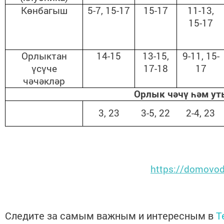
Көнбагыш
5-7, 15-17
15-17
11-13,
15-17
Орлыктан
14-15
13-15,
9-11, 15-
үсүче
17-18
17
чәчәкләр
Орлык чәчү һәм ут
3, 23
3-5, 22
2-4, 23
https://domovods
Следите за самым важным и интересным в
T