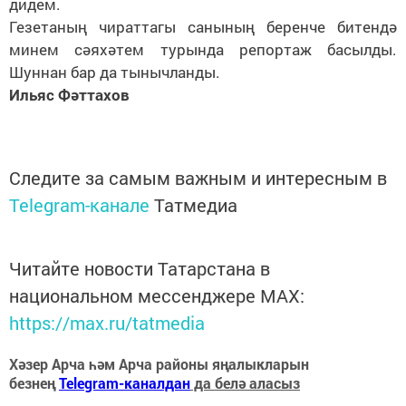
дидем.
Гезетаның чираттагы санының беренче битендә
минем сәяхәтем турында репортаж басылды.
Шуннан бар да тынычланды.
Ильяс Фәттахов
Следите за самым важным и интересным в
Telegram-канале
Татмедиа
Читайте новости Татарстана в
национальном мессенджере MАХ:
https://max.ru/tatmedia
Хәзер Арча һәм Арча районы яңалыкларын
безнең
Telegram-каналдан
да белә аласыз