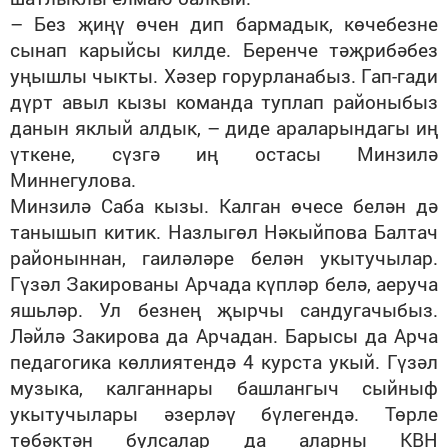
– Без җиңү өчен дип бармадык, көчебезне
сынап карыйсы килде. Беренче тәҗрибәбез
уңышлы чыкты. Хәзер горурланабыз. Гап-гади
дүрт авыл кызы команда туплап районыбыз
данын яклый алдык, – диде араларындагы иң
үткене, сүзгә иң остасы Минзилә
Миннегулова.
Минзилә Саба кызы. Калган өчесе белән дә
танышып китик. Назлыгөл Нәкыйпова Балтач
районыннан, гаиләләре белән укытучылар.
Гүзәл Закированы Арчада күпләр белә, аеруча
яшьләр. Ул безнең җырчы сандугачыбыз.
Ләйлә Закирова да Арчадан. Барысы да Арча
педагогика көллиятендә 4 курста укый. Гүзәл
музыка, калганнары башлангыч сыйныф
укытучылары әзерләү бүлегендә. Төрле
төбәктән булсалар да аларны КВН