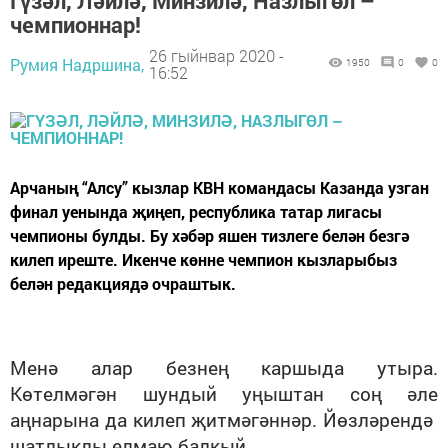
Гүзәл, Ләйлә, Минзилә, Назлыгөл –
чемпионнар!
26 гыйнвар 2020 -
Румия Надршина,
1950
0
0
16:52
Арчаның “Алсу” кызлар КВН командасы Казанда узган
финал уенында җиңеп, республика татар лигасы
чемпионы булды. Бу хәбәр яшен тизлеге белән безгә
килеп иреште. Икенче көнне чемпион кызларыбыз
белән редакциядә очраштык.
Менә алар безнең каршыда утыра.
Көтелмәгән шундый уңыштан соң әле
аңнарына да килеп җитмәгәннәр. Йөзләрендә
шатлыклы елмаю балкый.