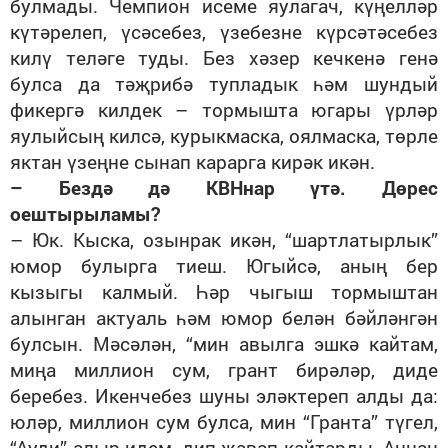
булмады. Чемпион исеме яулагач, күңелләр
күтәрелеп, үсәсебез, үзебезне күрсәтәсебез
килү теләге туды. Без хәзер кечкенә генә
булса да тәҗрибә тупладык һәм шундый
фикергә килдек – тормышта югары үрләр
яулыйсың килсә, курыкмаска, оялмаска, төрле
яктан үзеңне сынап карарга кирәк икән.
– Бездә дә КВНнар үтә. Дөрес
оештырыламы?
– Юк. Кыска, озынрак икән, “шартлатырлык”
юмор булырга тиеш. Югыйсә, аның бер
кызыгы калмый. Һәр чыгыш тормыштан
алынган актуаль һәм юмор белән бәйләнгән
булсын. Мәсәлән, “мин авылга эшкә кайтам,
миңа миллион сум, грант бирәләр, диде
беребез. Икенчебез шуны эләктереп алды да:
юләр, миллион сум булса, мин “Гранта” түгел,
“Ауди” алыр идем, дип җавап кайтарды. Аннан