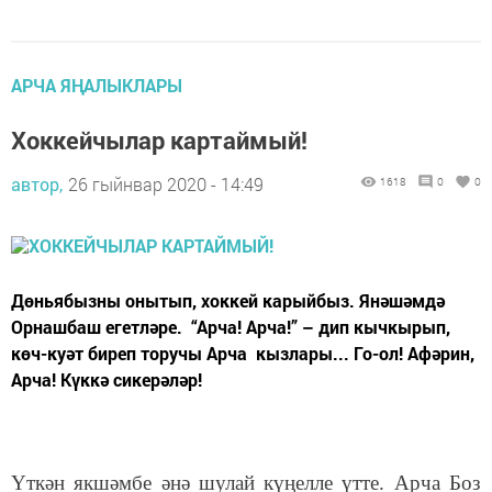
АРЧА ЯҢАЛЫКЛАРЫ
Хоккейчылар картаймый!
автор,
26 гыйнвар 2020 - 14:49
1618
0
0
Дөньябызны онытып, хоккей карыйбыз. Янәшәмдә
Орнашбаш егетләре. “Арча! Арча!” – дип кычкырып,
көч-куәт биреп торучы Арча кызлары... Го-ол! Афәрин,
Арча! Күккә сикерәләр!
Үткән якшәмбе әнә шулай күңелле үтте. Арча Боз