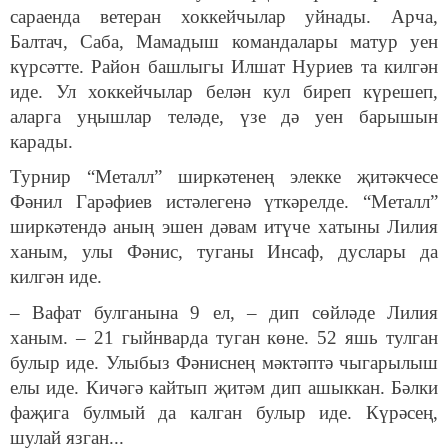
сараенда ветеран хоккейчылар уйнады. Арча,
Балтач, Саба, Мамадыш командалары матур уен
күрсәтте. Район башлыгы Илшат Нуриев та килгән
иде. Ул хоккейчылар белән кул биреп күрешеп,
аларга уңышлар теләде, үзе дә уен барышын
карады.
Турнир “Металл” ширкәтенең элекке җитәкчесе
Фәнил Гарәфиев истәлегенә үткәрелде. “Металл”
ширкәтендә аның эшен дәвам итүче хатыны Лилия
ханым, улы Фәнис, туганы Инсаф, дуслары да
килгән иде.
– Вафат булганына 9 ел, – дип сөйләде Лилия
ханым. – 21 гыйнварда туган көне. 52 яшь тулган
булыр иде. Улыбыз Фәниснең мәктәптә чыгарылыш
елы иде. Кичәгә кайтып җитәм дип ашыккан. Бәлки
фаҗига булмый да калган булыр иде. Күрәсең,
шулай язган...