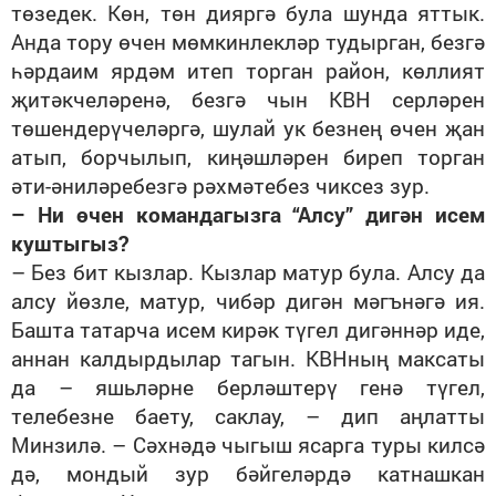
төзедек. Көн, төн дияргә була шунда яттык.
Анда тору өчен мөмкинлекләр тудырган, безгә
һәрдаим ярдәм итеп торган район, көллият
җитәкчеләренә, безгә чын КВН серләрен
төшендерүчеләргә, шулай ук безнең өчен җан
атып, борчылып, киңәшләрен биреп торган
әти-әниләребезгә рәхмәтебез чиксез зур.
– Ни өчен командагызга “Алсу” дигән исем
куштыгыз?
– Без бит кызлар. Кызлар матур була. Алсу да
алсу йөзле, матур, чибәр дигән мәгънәгә ия.
Башта татарча исем кирәк түгел дигәннәр иде,
аннан калдырдылар тагын. КВНның максаты
да – яшьләрне берләштерү генә түгел,
телебезне баету, саклау, – дип аңлатты
Минзилә. – Сәхнәдә чыгыш ясарга туры килсә
дә, мондый зур бәйгеләрдә катнашкан