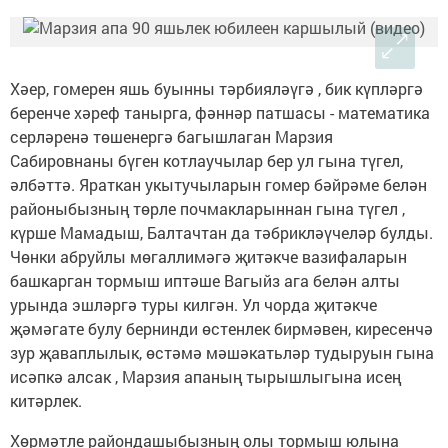
Хәер, гомерен яшь буынны тәрбияләүгә , бик күпләргә
беренче хәреф танырга, фәннәр патшасы - математика
серләренә төшенергә багышлаган Марзия
Сабировнаны бүген котлаучылар бер ул гына түгел,
әлбәттә. Яраткан укытучыларын гомер бәйрәме белән
районыбызның төрле почмакларыннан гына түгел ,
күрше Мамадыш, Балтачтан да тәбрикләүчеләр булды.
Чөнки абруйлы мөгаллимәгә җитәкче вазифаларын
башкарган тормыш иптәше Вагыйз ага белән алты
урында эшләргә туры килгән. Ул чорда җитәкче
җәмәгате булу бернинди өстенлек бирмәвен, киресенчә
зур җаваплылык, өстәмә мәшәкатьләр тудыруын гына
исәпкә алсак , Марзия апаның тырышлыгына исең
китәрлек.
Хөрмәтле райондашыбызның олы тормыш юлына