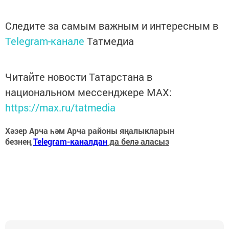
Следите за самым важным и интересным в
Telegram-канале
Татмедиа
Читайте новости Татарстана в
национальном мессенджере MАХ:
https://max.ru/tatmedia
Хәзер Арча һәм Арча районы яңалыкларын
безнең
Telegram-каналдан
да белә аласыз