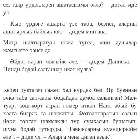
сез кыр үрдәкләрен ашатасызмы әллә? – дигән иде
ул.
– Кыр үрдәге ашарга үзе таба, безнең аларны
ашатырлык байлык юк, – дидем мин аңа.
Миңа шалтыратуы юкка түгел, мин аучылар
җәмгыяте рәисе дә.
– Әйдә, карап чыгыйк әле, – дидем Даниска. –
Нинди бодай салганнар икән күлгә?
Кереп туктагач гаҗәп хәл күрдек без. Яр буеннан
эчкә таба сап-сары бодайдан дамба салынган! Мал-
туар, кош-корт асрап гомер иткән Наил абый бу
хәлгә бигрәк тә шаккатты. Фотоаппаратын салып
йөри торган шакмаклы зур сумкасын бушатып,
шуңа бодай тутырды. “Тавыкларны куандырыйм
әле”, – диде ул. – Аларга менә дигән азык”.