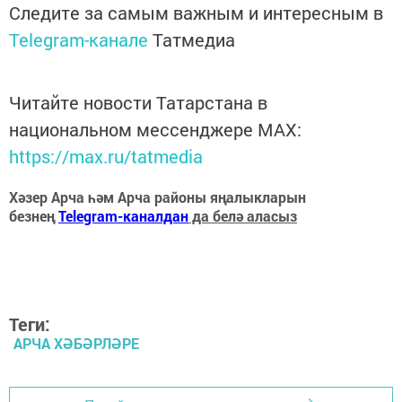
Следите за самым важным и интересным в
Telegram-канале
Татмедиа
Читайте новости Татарстана в
национальном мессенджере MАХ:
https://max.ru/tatmedia
Хәзер Арча һәм Арча районы яңалыкларын
безнең
Telegram-каналдан
да белә аласыз
Теги:
АРЧА ХӘБӘРЛӘРЕ