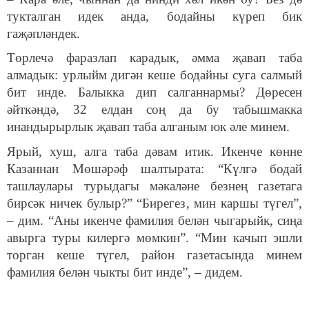
тукталган идек анда, бодайны күреп бик
гаҗәпләндек.
Төрлечә фаразлап карадык, әмма җавап таба
алмадык: урлыйм дигән кеше бодайны суга салмый
бит инде. Балыкка дип салганнармы? Дөресен
әйткәндә, 32 елдан соң да бу табышмакка
инандырырлык җавап таба алганым юк әле минем.
Ярый, хуш, алга таба дәвам итик. Икенче көнне
Казаннан Мөшәрәф шалтырата: “Күлгә бодай
ташлаулары турыдагы мәкаләне безнең газетага
бирсәк ничек булыр?” “Бирегез, мин каршы түгел”,
– дим. “Аны икенче фамилия белән чыгарыйк, сиңа
авырга туры килергә мөмкин”. “Мин качып эшли
торган кеше түгел, район газетасында минем
фамилия белән чыкты бит инде”, – дидем.