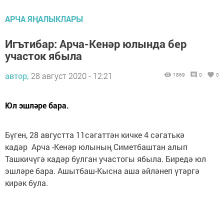
АРЧА ЯҢАЛЫКЛАРЫ
Игътибар: Арча-Кенәр юлында бер
участок ябыла
автор,
28 август 2020 - 12:21
1869
0
0
Юл эшләре бара.
Бүген, 28 августта 11сәгаттән кичке 4 сәгатькә
кадәр Арча -Кенәр юлының Симетбаштан алып
Ташкичүгә кадәр булган участогы ябыла. Биредә юл
эшләре бара. Ашытбаш-Кысна аша әйләнеп үтәргә
кирәк була.