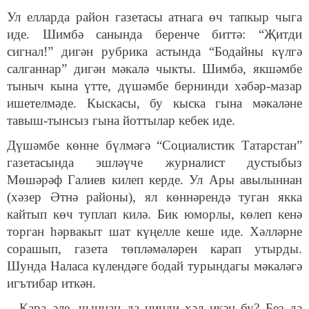
Ул елларда район газетасы атнага өч тапкыр чыга
иде. Шимбә санында беренче биттә: “Җитди
сигнал!” дигән рубрика астында “Бодайны күлгә
салганнар” дигән мәкалә чыкты. Шимбә, якшәмбе
тыныч кына үтте, дүшәмбе бернинди хәбәр-мазар
ишетелмәде. Кыскасы, бу кыска гына мәкаләне
тавыш-тынсыз гына йоттылар кебек иде.
Дүшәмбе көнне бүлмәгә “Социалистик Татарстан”
газетасында эшләүче журналист дустыбыз
Мөшәрәф Галиев килеп керде. Ул Ары авылыннан
(хәзер Әтнә районы), ял көннәрендә туган якка
кайтып көч туплап килә. Бик юморлы, көлеп кенә
торган һәрвакыт шат күңелле кеше иде. Хәлләрне
сорашып, газета төпләмәләрен карап утырды.
Шунда Наласа күлендәге бодай турындагы мәкаләгә
игътибар иткән.
– Кара әле, чыннан да нинди хәл икән бу? Без дә