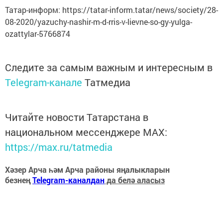
Татар-информ: https://tatar-inform.tatar/news/society/28-
08-2020/yazuchy-nashir-m-d-rris-v-lievne-so-gy-yulga-
ozattylar-5766874
Следите за самым важным и интересным в
Telegram-канале
Татмедиа
Читайте новости Татарстана в
национальном мессенджере MАХ:
https://max.ru/tatmedia
Хәзер Арча һәм Арча районы яңалыкларын
безнең
Telegram-каналдан
да белә аласыз