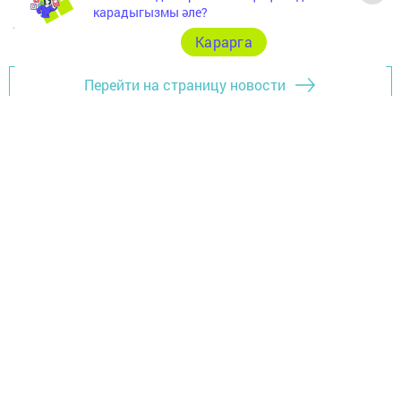
карадыгызмы әле?
АРЧА ХӘБӘРЛӘРЕ
Карарга
Перейти на страницу новости