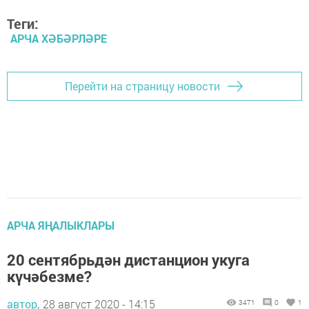
Теги:
АРЧА ХӘБӘРЛӘРЕ
Перейти на страницу новости
АРЧА ЯҢАЛЫКЛАРЫ
20 сентябрьдән дистанцион укуга
күчәбезме?
автор,
28 август 2020 - 14:15
3471
0
1