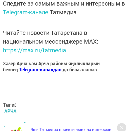
Следите за самым важным и интересным в
Telegram-канале
Татмедиа
Читайте новости Татарстана в
национальном мессенджере MАХ:
https://max.ru/tatmedia
Хәзер Арча һәм Арча районы яңалыкларын
безнең
Telegram-каналдан
да белә аласыз
Теги:
АРЧА
АРЧА РАЙОНЫ
Яшь Татмедиа проектының яңа видеосын