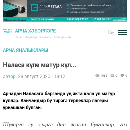
АРЧА ХӘБӘРЛӘРЕ
16+
"Арча хәбәрләре" газетасы - Арча районы
АРЧА ЯҢАЛЫКЛАРЫ
Наласа күле матур күл...
автор,
28 август 2020 - 18:12
1585
0
0
Арчадан Наласага барганда уң якта кала ул матур
күлләр. Кайчандыр бу тирәгә терлекләр лагеры
урнашкан булган.
Шуларга су эчәргә дип ясаган булганнар, газ