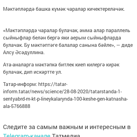
Мәктәпләрдә башка күмәк чаралар кичектереләчәк.
«Мәктәпләрдә чаралар булачак, әмма алар параллель
сыйныфлар белән бергә яки аерым сыйныфларда
булачак. Бу мәктәптәге балалар санына бәйле», — диде
Алсу Әсәдуллина.
Ата-аналарга мәктәпкә битлек киеп килергә кирәк
булачак, дип искәртте ул.
Татар-информ: https://tatar-
inform.tatar/news/science/28-08-2020/tatarstanda-1-
sentyabrd-m-kt-p-lineykalarynda-100-keshe-gen-katnasha-
ala-5766888
Следите за самым важным и интересным в
Telegram-канале
Татмедиа