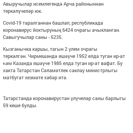
Авыручылар исемлегендә Арча районыннан
теркәлүчеләр юк.
Covid-19 таралганнан башлап, республикада
коронавирус йоктыруның 6424 очрагы ачыкланган.
Савыгучылар саны - 5235.
Кызганычка каршы, тагын 2 үлем очрагы
теркәлгән. Чирмешәндә яшәүче 1952 елда туган ир-ат
һәм Казанда яшәүче 1985 елда туган ир-ат вафат. Бу
хакта Татарстан Сәламәтлек саклау министрлыгы
матбугат хезмәте хәбәр итә.
Татарстанда коронавирустан үлүчеләр саны барлыгы
59 кеше булды.