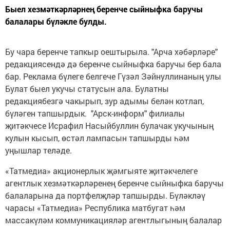
Быел хезмәткәрләрнең беренче сыйныфка баручы
балалары бүләкле булды.
Бу чара беренче тапкыр оештырыла. "Арча хәбәрләре"
редакциясендә дә беренче сыйныфка баручы бер бала
бар. Реклама бүлеге белгече Гүзәл Зәйнуллинаның улы
Булат быел укучы статусын ала. Булатны
редакциябезгә чакырып, зур адымы белән котлап,
бүләген тапшырдык. "Арск-информ" филиалы
җитәкчесе Исрафил Насыйбуллин булачак укучының
кулын кысып, өстәл лампасын тапшырды һәм
уңышлар теләде.
«Татмедиа» акционерлык җәмгыяте җитәкчелеге
агентлык хезмәткәрләренең беренче сыйныфка баручы
балаларына да портфелҗләр тапшырды. Бүләкләү
чарасы «Татмедиа» Республика матбугат һәм
массакүләм коммуникацияләр агентлыгының балалар