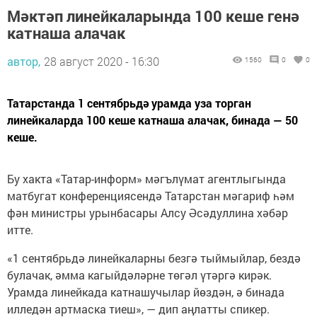
Мәктәп линейкаларында 100 кеше генә
катнаша алачак
автор,
28 август 2020 - 16:30
1560
0
0
Татарстанда 1 сентябрьдә урамда уза торган
линейкаларда 100 кеше катнаша алачак, бинада — 50
кеше.
Бу хакта «Татар-информ» мәгълүмат агентлыгында
матбугат конференциясендә Татарстан мәгариф һәм
фән министры урынбасары Алсу Әсәдуллина хәбәр
итте.
«1 сентябрьдә линейкаларны безгә тыймыйлар, бездә
булачак, әмма кагыйдәләрне төгәл үтәргә кирәк.
Урамда линейкада катнашучылар йөздән, ә бинада
илледән артмаска тиеш», — дип аңлатты спикер.