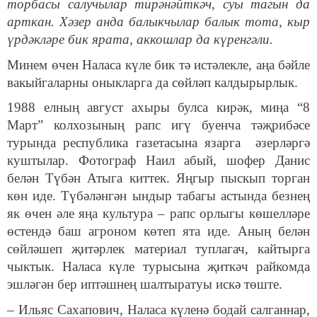
торбасы салучылар тирәнәйткәч, суы тагын да
арткан. Хәзер анда балыкчылар балык тота, кыр
үрдәкләре бик ярата, аккошлар да күренгәли.
Минем өчен Наласа күле бик тә истәлекле, аңа бәйле
вакыйгаларны оныкларга да сөйләп калдырырлык.
1988 елның август ахыры булса кирәк, миңа “8
Март” колхозының рапс игү буенча тәҗрибәсе
турында республика газетасына язарга әзерләргә
куштылар. Фотограф Наил абый, шофер Данис
белән Түбән Атыга киттек. Яңгыр пыскып торган
көн иде. Түбәләнгән ындыр табагы астында безнең
як өчен әле яңа культура – рапс орлыгы көшелләре
өстендә баш агроном көтеп ята иде. Аның белән
сөйләшеп җитәрлек материал туплагач, кайтырга
чыктык. Наласа күле турысына җиткәч райкомда
эшләгән бер иптәшнең шалтыратуы искә төште.
– Ильяс Сахапович, Наласа күленә бодай салганнар,