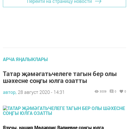
Перейти на страницу новости
АРЧА ЯҢАЛЫКЛАРЫ
Татар җәмәгатьчелеге тагын бер олы
шәхесне соңгы юлга озатты
автор,
28 август 2020 - 14:31
3009
0
0
Язучы, нашир Мөдәррис Вәлиевне соңгы юлга