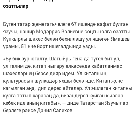
озаттылар
Бүген татар җәмәгатьчелеге 67 яшендә вафат булган
язучы, нашир Мөдәррис Вәлиевне соңгы юлга озатты.
Күпкырлы шәхес белән бәхилләшү ул яшәгән Ямашев
урамы, 51 нче йорт ишегалдында узды.
«Бу бик зур югалту. Шагыйрь генә дә түгел бит ул,
ул галим дә, китап чыгару өлкәсендә кабатланмас
шәхесләрнең берсе дияр идем. Ул китапның
культурасын шулкадәр яхшы белә иде. Китап җене
кагылган аңа, дип дөрес әйтәләр. Ул эшләгән китапны
кулга тотып карасаң да, бизәндереп куйган кызлар
кебек иде аның китабы», — диде Татарстан Язучылар
берлеге рәисе Данил Салихов.