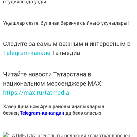
студиясендә узды.
Уңышлар сезгә, булачак беренче сыйныф укучылары!
Следите за самым важным и интересным в
Telegram-канале
Татмедиа
Читайте новости Татарстана в
национальном мессенджере MАХ:
https://max.ru/tatmedia
Хәзер Арча һәм Арча районы яңалыкларын
безнең
Telegram-каналдан
да белә аласыз