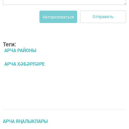
Отправить
Авторизоваться
Теги:
АРЧА РАЙОНЫ
АРЧА ХӘБӘРЛӘРЕ
АРЧА ЯҢАЛЫКЛАРЫ