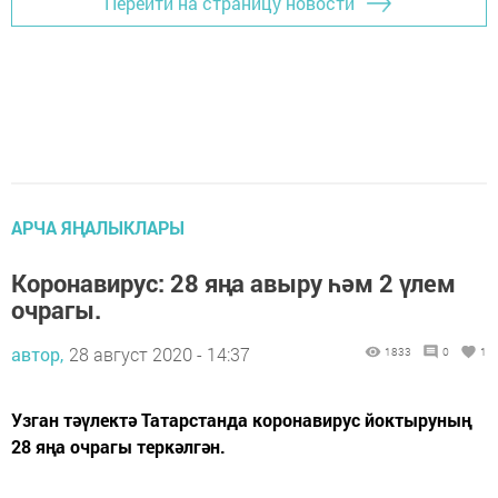
Перейти на страницу новости
АРЧА ЯҢАЛЫКЛАРЫ
Коронавирус: 28 яңа авыру һәм 2 үлем
очрагы.
автор,
28 август 2020 - 14:37
1833
0
1
Узган тәүлектә Татарстанда коронавирус йоктыруның
28 яңа очрагы теркәлгән.