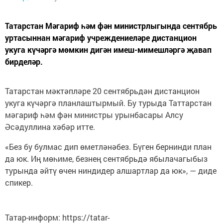
Татарстан Мәгариф һәм фән министрлыгында сентябрь
уртасыннан мәгариф учреждениеләре дистанцион
укуга күчәргә мөмкин дигән имеш-мимешләргә җавап
бирделәр.
Татарстан мәктәпләре 20 сентябрьдән дистанцион
укуга күчәргә планлаштырмый. Бу турыда Таттарстан
мәгариф һәм фән министры урынбасары Алсу
Әсәдуллина хәбәр итте.
«Без бу булмас дип өметләнәбез. Бүген бернинди план
да юк. Иң мөһиме, безнең сентябрьдә ябылачагыбыз
турында әйтү өчен ниндидер алшартлар да юк», — диде
спикер.
Татар-информ: https://tatar-