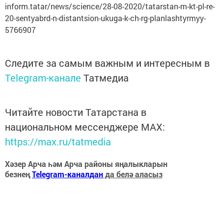
inform.tatar/news/science/28-08-2020/tatarstan-m-kt-pl-re-
20-sentyabrd-n-distantsion-ukuga-k-ch-rg-planlashtyrmyy-
5766907
Следите за самым важным и интересным в
Telegram-канале
Татмедиа
Читайте новости Татарстана в
национальном мессенджере MАХ:
https://max.ru/tatmedia
Хәзер Арча һәм Арча районы яңалыкларын
безнең
Telegram-каналдан
да белә аласыз