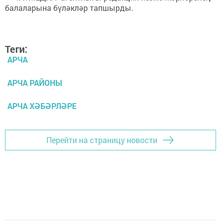
Теги:
АРЧА
АРЧА РАЙОНЫ
АРЧА ХӘБӘРЛӘРЕ
Перейти на страницу новости