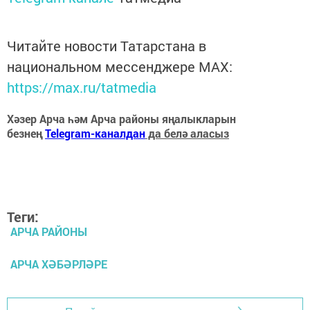
Читайте новости Татарстана в
национальном мессенджере MАХ:
https://max.ru/tatmedia
Хәзер Арча һәм Арча районы яңалыкларын
безнең
Telegram-каналдан
да белә аласыз
Теги:
АРЧА РАЙОНЫ
АРЧА ХӘБӘРЛӘРЕ