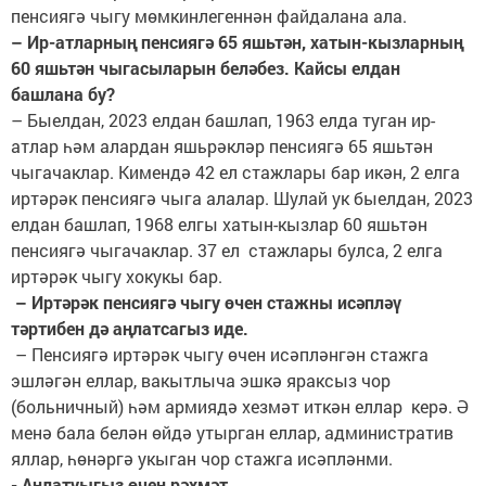
пенсиягә чыгу мөмкинлегеннән файдалана ала.
– Ир-атларның пенсиягә 65 яшьтән, хатын-кызларның
60 яшьтән чыгасыларын беләбез. Кайсы елдан
башлана бу?
– Быелдан, 2023 елдан башлап, 1963 елда туган ир-
атлар һәм алардан яшьрәкләр пенсиягә 65 яшьтән
чыгачаклар. Кимендә 42 ел стажлары бар икән, 2 елга
иртәрәк пенсиягә чыга алалар. Шулай ук быелдан, 2023
елдан башлап, 1968 елгы хатын-кызлар 60 яшьтән
пенсиягә чыгачаклар. 37 ел стажлары булса, 2 елга
иртәрәк чыгу хокукы бар.
– Иртәрәк пенсиягә чыгу өчен стажны исәпләү
тәртибен дә аңлатсагыз иде.
– Пенсиягә иртәрәк чыгу өчен исәпләнгән стажга
эшләгән еллар, вакытлыча эшкә яраксыз чор
(больничный) һәм армиядә хезмәт иткән еллар керә. Ә
менә бала белән өйдә утырган еллар, административ
яллар, һөнәргә укыган чор стажга исәпләнми.
- Аңлатуыгыз өчен рәхмәт.