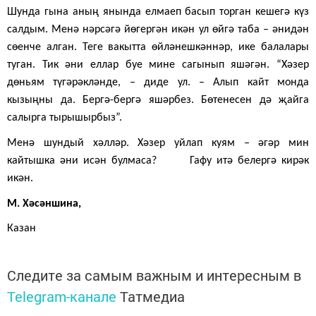
Шунда гына аның янында елмаеп басып торган кешегә күз
салдым. Менә нәрсәгә йөгергән икән ул өйгә таба – әнидән
сөенче алган. Теге вакытта өйләнешкәннәр, ике балалары
туган. Тик әни еллар буе мине сагынып яшәгән. “Хәзер
дөньям түгәрәкләнде, – диде ул. – Алып кайт монда
кызыңны да. Бергә-бергә яшәрбез. Бөтенесен дә җайга
салырга тырышырбыз”.
Менә шундый хәлләр. Хәзер уйлап куям – әгәр мин
кайтышка әни исән булмаса? Гафу итә белергә кирәк
икән.
М. Хәсәншина,
Казан
Следите за самым важным и интересным в
Telegram-канале
Татмедиа