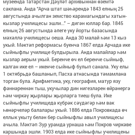
музеенда Татарстан Дәүләт архивыннан өземтә
саклана. Анда “Арча штат шәһәрендә 1843 елның 25
августында ачылган земство карамагындагы хатын-
кызлар училищесы эшли...” – дигән юллар бар. 1845
елның 26 августында әлеге уку йорты базасында
мәхәллә училищесы оеша. Анда 30 малай һәм 13 кыз
укый. Мәктәп реформасы буенча 1867 елда Арчада ике
сыйныфлы училище булдырыла. Анда малайлар һәм
кызлар аерым укый. Беренче өч ел беренче сыйныф,
калган ике ел – икенче сыйныф булып санала. Уку елы
1 октябрьдә башланып, Пасха атнасында тәмамлана
торган була. Арифметика, уку, география, матур язу
фәннәреннән тыш, укучылар дин нигезләрен өйрәнергә
һәм чиркәү җырлары җырларга тиеш була. Ике
сыйныфлы училищеда күбрәк сәүдәгәр һәм вак
һөнәрчеләр балалары укый. 1886 елда Покровкада өч
еллык укыту белән бер сыйныфлы авыл училищесы
ачыла. Мәктәп Зур урамда урнаша һәм Покров чиркәве
каршында эшли. 1903 елда ике сыйныфлы училищены