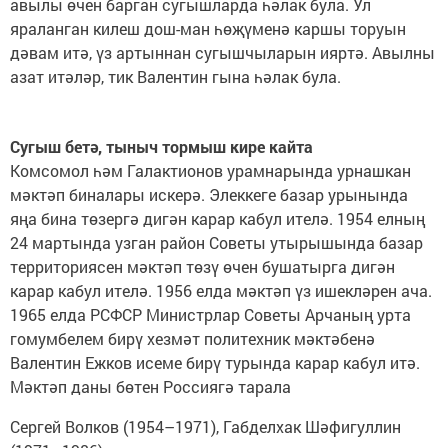
авылы өчен барган сугышларда һәлак була. Ул
яраланган килеш дош-ман һөҗүменә каршы торуын
дәвам итә, үз артыннан сугышчыларын ияртә. Авылны
азат итәләр, тик Валентин гына һәлак була.
Сугыш бетә, тыныч тормыш кире кайта
Комсомол һәм Галактионов урамнарында урнашкан
мәктәп биналары искерә. Элеккеге базар урынында
яңа бина төзергә дигән карар кабул ителә. 1954 елның
24 мартында узган район Советы утырышында базар
территориясен мәктәп төзү өчен бушатырга дигән
карар кабул ителә. 1956 елда мәктәп үз ишекләрен ача.
1965 елда РСФСР Министрлар Советы Арчаның урта
гомумбелем бирү хезмәт политехник мәктәбенә
Валентин Ежков исеме бирү турында карар кабул итә.
Мәктәп даны бөтен Россиягә тарала
Сергей Волков (1954–1971), Габделхак Шәфигуллин