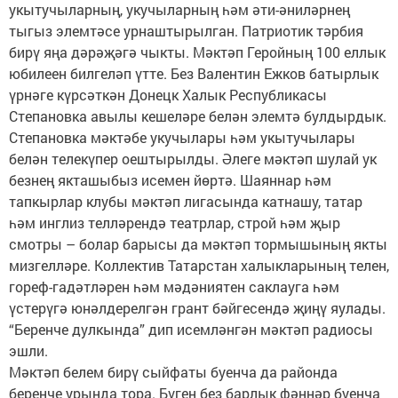
укытучыларның, укучыларның һәм әти-әниләрнең
тыгыз элемтәсе урнаштырылган. Патриотик тәрбия
бирү яңа дәрәҗәгә чыкты. Мәктәп Геройның 100 еллык
юбилеен билгеләп үтте. Без Валентин Ежков батырлык
үрнәге күрсәткән Донецк Халык Республикасы
Степановка авылы кешеләре белән элемтә булдырдык.
Степановка мәктәбе укучылары һәм укытучылары
белән телекүпер оештырылды. Әлеге мәктәп шулай ук
безнең якташыбыз исемен йөртә. Шаяннар һәм
тапкырлар клубы мәктәп лигасында катнашу, татар
һәм инглиз телләрендә театрлар, строй һәм җыр
смотры – болар барысы да мәктәп тормышының якты
мизгелләре. Коллектив Татарстан халыкларының телен,
гореф-гадәтләрен һәм мәдәниятен саклауга һәм
үстерүгә юнәлдерелгән грант бәйгесендә җиңү яулады.
“Беренче дулкында” дип исемләнгән мәктәп радиосы
эшли.
Мәктәп белем бирү сыйфаты буенча да районда
беренче урында тора. Бүген без барлык фәннәр буенча