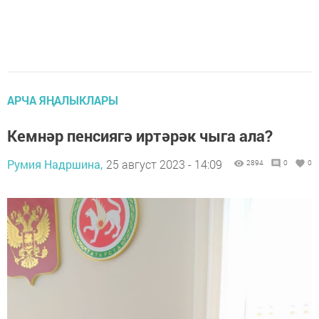
АРЧА ЯҢАЛЫКЛАРЫ
Кемнәр пенсиягә иртәрәк чыга ала?
Румия Надршина,
25 август 2023 - 14:09
2894
0
0