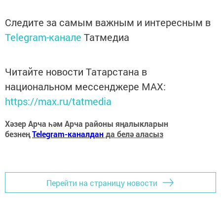
Следите за самым важным и интересным в
Telegram-канале
Татмедиа
Читайте новости Татарстана в
национальном мессенджере MАХ:
https://max.ru/tatmedia
Хәзер Арча һәм Арча районы яңалыкларын
безнең
Telegram-каналдан
да белә аласыз
Перейти на страницу новости