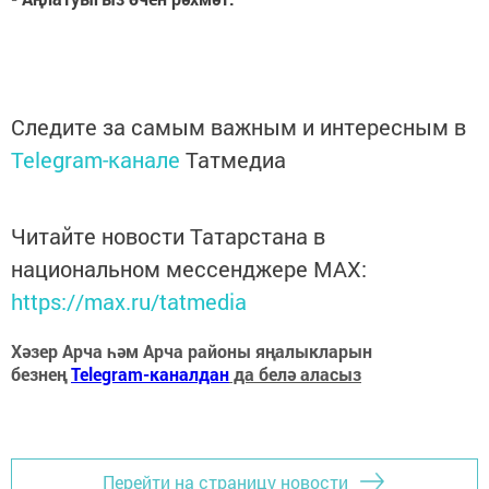
Следите за самым важным и интересным в
Telegram-канале
Татмедиа
Читайте новости Татарстана в
национальном мессенджере MАХ:
https://max.ru/tatmedia
Хәзер Арча һәм Арча районы яңалыкларын
безнең
Telegram-каналдан
да белә аласыз
Перейти на страницу новости