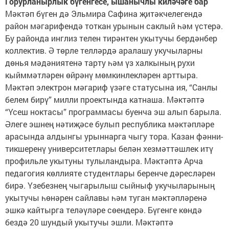
Горурланырлык бүгенгесе, ышанычлы киләчәге бар
Мәктәп бүген дә Эльмира Сафина җитәкчелегендә
район мәгарифендә тоткан урынын саклый һәм үстерә.
Бу районда инглиз телен тирәнтен укытучы бердәнбер
коллектив. Ә төрле телләрдә аралашу укучыларны
дөнья мәдәниятенә тарту һәм үз халкының рухи
кыйммәтләрен өйрәнү мөмкинлекләрен арттыра.
Мәктәп электрон мәгариф үзәге статусына ия, “Санлы
белем бирү” милли проектында катнаша. Мәктәптә
“Үсеш ноктасы” программасы буенча эш алып барыла.
Әлеге эшнең нәтиҗәсе булып республика мәктәпләре
арасында алдынгы урыннарга чыгу тора. Казан фәнни-
тикшеренү университетлары белән хезмәттәшлек итү
профильле укытуны тулыландыра. Мәктәптә Арча
педагогия көллияте студентлары беренче дәресләрен
бирә. Үзебезнең чыгарылыш сыйныф укучыларының
укытучы һөнәрен сайлавы һәм туган мәктәпләренә
эшкә кайтырга теләүләре сөендерә. Бүгенге көндә
бездә 20 шундый укытучы эшли. Мәктәптә