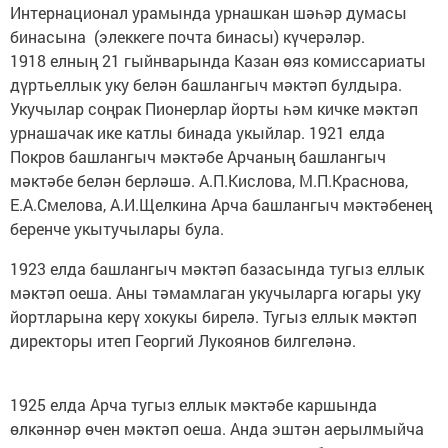
Интернационал урамында урнашкан шәһәр думасы
бинасына (элеккеге почта бинасы) күчерәләр.
1918 елның 21 гыйнварында Казан өяз комиссариаты
дүртьеллык уку белән башлангыч мәктәп булдыра.
Укучылар соңрак Пионерлар йорты һәм кичке мәктәп
урнашачак ике катлы бинада укыйлар. 1921 елда
Покров башлангыч мәктәбе Арчаның башлангыч
мәктәбе белән берләшә. А.П.Кислова, М.П.Краснова,
Е.А.Смелова, А.И.Щелкина Арча башлангыч мәктәбенең
беренче укытучылары була.
1923 елда башлангыч мәктәп базасында тугыз еллык
мәктәп оеша. Аны тәмамлаган укучыларга югары уку
йортларына керү хокукы бирелә. Тугыз еллык мәктәп
директоры итеп Георгий Лукоянов билгеләнә.
1925 елда Арча тугыз еллык мәктәбе каршында
өлкәннәр өчен мәктәп оеша. Анда эштән аерылмыйча