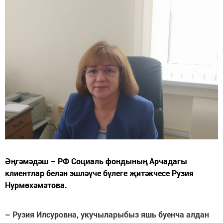
Әңгәмәдәш – РФ Социаль фондының Арчадагы
клиентлар белән эшләүче бүлеге җитәкчесе Рузия
Нурмөхәмәтова.
– Рузия Илсуровна, укучыларыбыз яшь буенча алдан