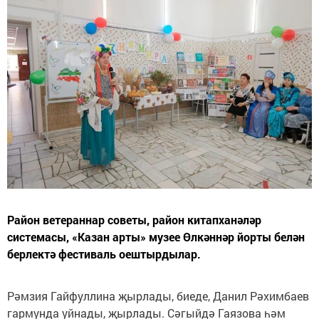
Район ветераннар советы, район китапханәләр
системасы, «Казан арты» музее Өлкәннәр йорты белән
берлектә фестиваль оештырдылар.
Рәмзия Гайфуллина җырлады, биеде, Данил Рәхимбаев
гармунда уйнады, җырлады. Сәгыйдә Гаязова һәм