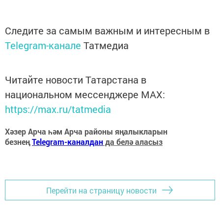
Следите за самым важным и интересным в
Telegram-канале
Татмедиа
Читайте новости Татарстана в
национальном мессенджере MАХ:
https://max.ru/tatmedia
Хәзер Арча һәм Арча районы яңалыкларын
безнең
Telegram-каналдан
да белә аласыз
Перейти на страницу новости