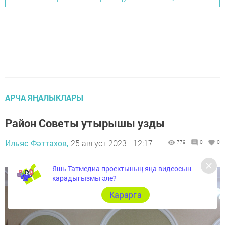
АРЧА ЯҢАЛЫКЛАРЫ
Район Советы утырышы узды
Ильяс Фәттахов,
25 август 2023 - 12:17
779
0
0
Яшь Татмедиа проектының яңа видеосын
карадыгызмы әле?
Карарга