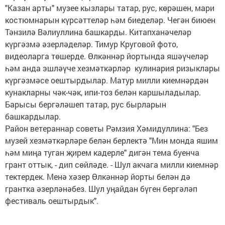
"Казан арты" музее кызлары татар, рус, көрәшен, мари
костюмнарын күрсәттеләр һәм биеделәр. Чегән биюен
Тәнзилә Вәлиуллина башкарды. Китапханәчеләр
күргәзмә әзерләделәр. Тимур Круговой фото,
видеоларга төшерде. Өлкәннәр йортында яшәүчеләр
һәм анда эшләүче хезмәткәрләр кулинария ризыклары
күргәзмәсе оештырдылар. Матур милли киемнәрдән
кунакларны чәк-чәк, ипи-тоз белән каршыладылар.
Барысы бергәләшеп татар, рус бырларын
башкардылар.
Район ветераннар советы Рәмзия Хәмидуллина: "Без
музей хезмәткәрләре белән берлектә "Мин монда яшим
һәм миңа туган җирем кадерле" дигән тема буенча
грант оттык, - дип сөйләде. - Шул акчага милли киемнәр
тектердек. Менә хәзер Өлкәннәр йорты белән дә
грантка әзерләнәбез. Шул уңайдан бүген бергәләп
фестиваль оештырдык".