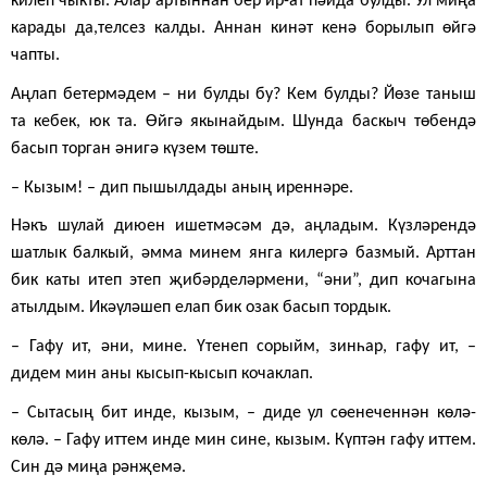
килеп чыкты. Алар артыннан бер ир-ат пәйда булды. Ул миңа
карады да,телсез калды. Аннан кинәт кенә борылып өйгә
чапты.
Аңлап бетермәдем – ни булды бу? Кем булды? Йөзе таныш
та кебек, юк та. Өйгә якынайдым. Шунда баскыч төбендә
басып торган әнигә күзем төште.
– Кызым! – дип пышылдады аның иреннәре.
Нәкъ шулай диюен ишетмәсәм дә, аңладым. Күзләрендә
шатлык балкый, әмма минем янга килергә базмый. Арттан
бик каты итеп этеп җибәрделәрмени, “әни”, дип кочагына
атылдым. Икәүләшеп елап бик озак басып тордык.
– Гафу ит, әни, мине. Үтенеп сорыйм, зинһар, гафу ит, –
дидем мин аны кысып-кысып кочаклап.
– Сытасың бит инде, кызым, – диде ул сөенеченнән көлә-
көлә. – Гафу иттем инде мин сине, кызым. Күптән гафу иттем.
Син дә миңа рәнҗемә.