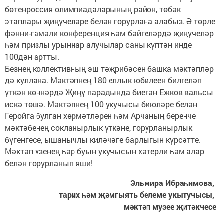
бөтенроссия олимпиадаларының район, төбәк
этаплары җиңүчеләре белән горурлана алабыз. Ә төрле
фәнни-гамәли конференция һәм бәйгеләрдә җиңүчеләр
һәм призлы урыннар алучылар саны күптән инде
100дән артты.
Безнең коллективның эш тәҗрибәсен башка мәктәпләр
дә куллана. Мәктәпнең 180 еллык юбилеен билгеләп
үткән көннәрдә Җиңү парадында биегән Ежков вальсы
искә төшә. Мәктәпнең 100 укучысы биюләре белән
Геройга булган хөрмәтләрен һәм Арчаның беренче
мәктәбенең сокланырлык үткәне, горурланырлык
бүгенгесе, ышанычлы киләчәге барлыгын күрсәтте.
Мәктәп үзенең һәр буын укучысын хәтерли һәм алар
белән горурланып яши!
Эльмира Ибраһимова,
тарих һәм җәмгыять белеме укытучысы,
мәктәп музее җитәкчесе