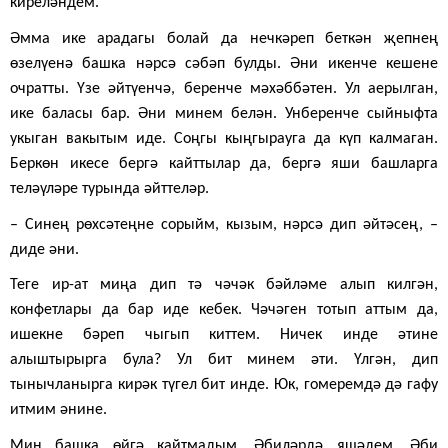
киреләндем.
Әмма ике арадагы болай да нечкәреп беткән җепнең
өзелүенә башка нәрсә сәбәп булды. Әни икенче кешене
очратты. Үзе әйтүенчә, беренче мәхәббәтен. Ул аерылган,
ике баласы бар. Әни минем белән. Унберенче сыйныфта
укыган вакытым иде. Соңгы кыңгырауга да күп калмаган.
Беркөн икесе бергә кайттылар да, бергә яши башларга
теләүләре турында әйттеләр.
– Синең рөхсәтеңне сорыйм, кызым, нәрсә дип әйтәсең, –
диде әни.
Теге ир-ат миңа дип тә чәчәк бәйләме алып килгән,
конфетлары да бар иде кебек. Чәчәген тотып аттым да,
ишекне бәреп чыгып киттем. Ничек инде әтине
алыштырырга була? Ул бит минем әти. Үлгән, дип
тынычланырга кирәк түгел бит инде. Юк, гомеремдә дә гафу
итмим әнине.
Мин башка өйгә кайтмадым. Әбиләрдә яшәдем. Әби