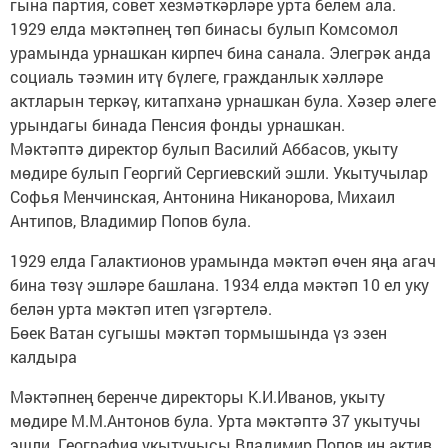
гына партия, совет хезмәткәрләре урта белем ала.
1929 елда мәктәпнең төп бинасы булып Комсомол
урамында урнашкан кирпеч бина санала. Элегрәк анда
социаль тәэмин итү бүлеге, гражданлык хәлләре
актларын теркәү, китапханә урнашкан була. Хәзер әлеге
урындагы бинада Пенсия фонды урнашкан.
Мәктәптә директор булып Василий Аббасов, укыту
мөдире булып Георгий Сергиевский эшли. Укытучылар
Софья Менчинская, Антонина Никанорова, Михаил
Антипов, Владимир Попов була.
1929 елда Галактионов урамында мәктәп өчен яңа агач
бина төзү эшләре башлана. 1934 елда мәктәп 10 ел уку
белән урта мәктәп итеп үзгәртелә.
Бөек Ватан сугышы мәктәп тормышында үз эзен
калдыра
Мәктәпнең беренче директоры К.И.Иванов, укыту
мөдире М.М.Антонов була. Урта мәктәптә 37 укытучы
эшли. География укытучысы Владимир Попов иң актив