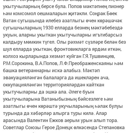
укытучыларның берсе була. Попов мәктәпнең пионер
һәм комсомол оешмаларын җитәкли. Соңрак Бөек
Ватан сугышында илебез азатлыгы өчен көрәшәчәк
сугышчыларның 1930 елларда безнең мәктәбебездә
укуын, аларны укыткан укытучыларны игътибарсыз
калдыру мөмкин түгел. Олы рәхмәт сүзләре белән без
шул елларда укыткан, фронтовикларга ярдәм иткән,
колхоз кырларында хезмәт куйган Г.Я.Тушвинцев,
Р.М.Сорокина, В.А.Попов, Л.Ф.Преображенскаяны һәм
башка ветераннарны искә алабыз. Мәктәп
эвакуацияләнгән балаларга да ишекләрен ача,
оккупацияләнгән территорияләрдән кайткан
укытучыларны да эшкә ала. Әлеге буын
укытучыларына Ватаныбызның бәйсезлеге һәм
азатлыгы өчен көрәштә укучыларының һәлак булуы
турында да хәбәрләр алырга туры килә. Алар
арасында Валентин Ежков аерым урын алып тора.
Советлар Союзы Герое Донецк өлкәсендә Степановка