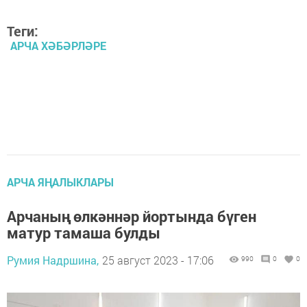
Теги:
АРЧА ХӘБӘРЛӘРЕ
АРЧА ЯҢАЛЫКЛАРЫ
Арчаның өлкәннәр йортында бүген
матур тамаша булды
Румия Надршина,
25 август 2023 - 17:06
990
0
0