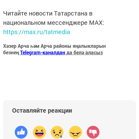
Читайте новости Татарстана в
национальном мессенджере MАХ:
https://max.ru/tatmedia
Хәзер Арча һәм Арча районы яңалыкларын
безнең
Telegram-каналдан
да белә аласыз
Оставляйте реакции