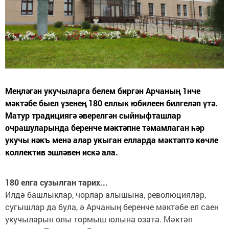
Меңләгән укучыларга белем биргән Арчаның 1нче
мәктәбе быел үзенең 180 еллык юбилеен билгеләп үтә.
Матур традициягә әверелгән сыйныфташлар
очрашуларында беренче мәктәпне тәмамлаган һәр
укучы нәкъ менә алар укыган елларда мәктәптә көчле
коллектив эшләвен искә ала.
180 елга сузылган тарих...
Илдә башлыклар, чорлар алышына, революцияләр,
сугышлар да була, ә Арчаның беренче мәктәбе ел саен
укучыларын олы тормыш юлына озата. Мәктәп