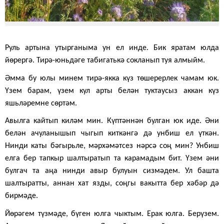
Руль артына утырганыма ун ел инде. Бик яратам юлда
йөрергә. Тирә-юньдәге табигатькә сокланып туя алмыйм.
Әмма бу юлы минем тирә-якка күз төшерерлек чамам юк.
Үзем барам, үзем кул арты белән туктаусыз аккан күз
яшьләремне сөртәм.
Авылга кайтып киләм мин. Күптәннән булган юк иде. Әни
белән ачуланышып чыгып киткәнгә дә унбиш ел үткән.
Нинди каты бәгырьле, мәрхәмәтсез нәрсә соң мин? Унбиш
елга бер тапкыр шалтыратып та карамадым бит. Үзем әни
булгач та аңа нинди авыр булуын сизмәдем. Ул башта
шалтыратты, аннан хат язды, соңгы вакытта бер хәбәр дә
бирмәде.
Йөрәгем түзмәде, бүген юлга чыктым. Ерак юлга. Берүзем.