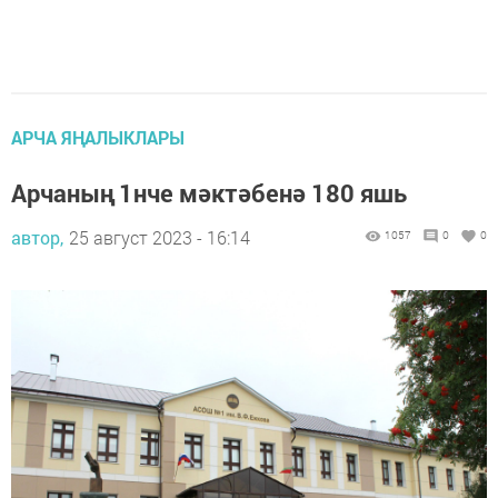
АРЧА ЯҢАЛЫКЛАРЫ
Арчаның 1нче мәктәбенә 180 яшь
автор,
25 август 2023 - 16:14
1057
0
0