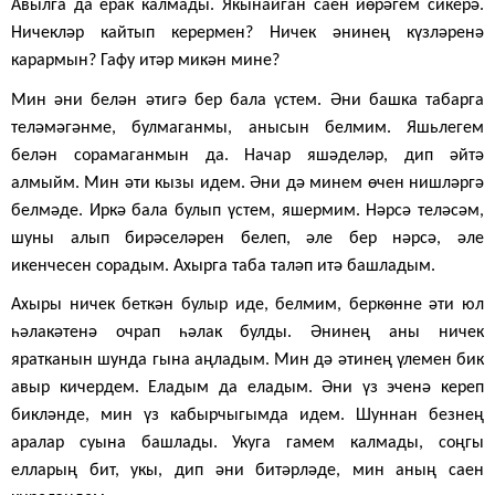
Авылга да ерак калмады. Якынайган саен йөрәгем сикерә.
Ничекләр кайтып керермен? Ничек әнинең күзләренә
карармын? Гафу итәр микән мине?
Мин әни белән әтигә бер бала үстем. Әни башка табарга
теләмәгәнме, булмаганмы, анысын белмим. Яшьлегем
белән сорамаганмын да. Начар яшәделәр, дип әйтә
алмыйм. Мин әти кызы идем. Әни дә минем өчен нишләргә
белмәде. Иркә бала булып үстем, яшермим. Нәрсә теләсәм,
шуны алып бирәселәрен белеп, әле бер нәрсә, әле
икенчесен сорадым. Ахырга таба таләп итә башладым.
Ахыры ничек беткән булыр иде, белмим, беркөнне әти юл
һәлакәтенә очрап һәлак булды. Әнинең аны ничек
яратканын шунда гына аңладым. Мин дә әтинең үлемен бик
авыр кичердем. Еладым да еладым. Әни үз эченә кереп
бикләнде, мин үз кабырчыгымда идем. Шуннан безнең
аралар суына башлады. Укуга гамем калмады, соңгы
елларың бит, укы, дип әни битәрләде, мин аның саен