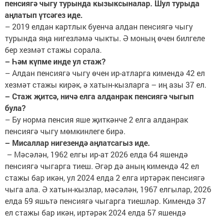
пенсиягә чыгу турында кызыксыналар. Шул турыда
аңлатып үтсәгез иде.
– 2019 елдан картлык буенча алдан пенсиягә чыгу
турында яңа нигезләмә чыкты. Ә моның өчен билгеле
бер хезмәт стажы сорала.
– Һәм күпме инде ул стаж?
– Алдан пенсиягә чыгу өчен ир-атларга кимендә 42 ел
хезмәт стажы кирәк, ә хатын-кызларга – иң азы 37 ел.
– Стаж җитсә, ничә елга алданрак пенсиягә чыгып
була?
– Бу норма пенсия яше җиткәнче 2 елга алданрак
пенсиягә чыгу мөмкинлеге бирә.
– Мисаллар нигезендә аңлатсагыз иде.
– Мәсәлән, 1962 елгы ир-ат 2026 елда 64 яшендә
пенсиягә чыгарга тиеш. Әгәр дә аның кимендә 42 ел
стажы бар икән, ул 2024 елда 2 елга иртәрәк пенсиягә
чыга ала. Ә хатын-кызлар, мәсәлән, 1967 елгылар, 2026
елда 59 яшьтә пенсиягә чыгарга тиешләр. Кимендә 37
ел стажы бар икән, иртәрәк 2024 елда 57 яшендә