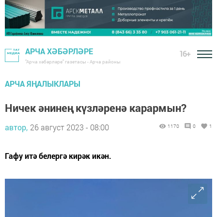
АРЧА ХӘБӘРЛӘРЕ
16+
"Арча хәбәрләре" газетасы - Арча районы
АРЧА ЯҢАЛЫКЛАРЫ
Ничек әнинең күзләренә карармын?
автор,
26 август 2023 - 08:00
1170
0
1
Гафу итә белергә кирәк икән.