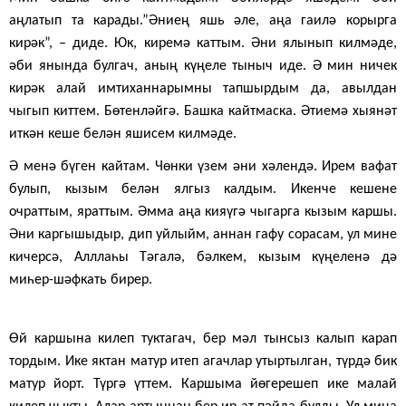
аңлатып та карады.”Әниең яшь әле, аңа гаилә корырга
кирәк”, – диде. Юк, киремә каттым. Әни ялынып килмәде,
әби янында булгач, аның күңеле тыныч иде. Ә мин ничек
кирәк алай имтиханнарымны тапшырдым да, авылдан
чыгып киттем. Бөтенләйгә. Башка кайтмаска. Әтиемә хыянәт
иткән кеше белән яшисем килмәде.
Ә менә бүген кайтам. Чөнки үзем әни хәлендә. Ирем вафат
булып, кызым белән ялгыз калдым. Икенче кешене
очраттым, яраттым. Әмма аңа кияүгә чыгарга кызым каршы.
Әни каргышыдыр, дип уйлыйм, аннан гафу сорасам, ул мине
кичерсә, Алллаһы Тәгалә, бәлкем, кызым күңеленә дә
миһер-шәфкать бирер.
Өй каршына килеп туктагач, бер мәл тынсыз калып карап
тордым. Ике яктан матур итеп агачлар утыртылган, түрдә бик
матур йорт. Түргә үттем. Каршыма йөгерешеп ике малай