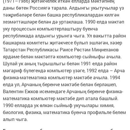
(1971–1986) җитәкчелек иткән елларда мәктәпнең
даны бөтен Россиягә тарала. Алдынгы укытучылар үз
тәҗрибәләре белән башка республикалардан килгән
хезмәттәшләре белән дә уртаклаша. 1990 елда мәктәп
уку процессын компьютерлаштыру буенча
республикада алдынгы урынга чыга. Ул вакытта район
башкарма комитеты җитәкчесе булып эшләгән, хәзер
Татарстан Республикасы Рәисе Рөстәм Миңнеханов
ярдәме белән мәктәптә компьютер сыйныфы ачыла.
Шулай ук аның тырышлыгы белән 1991 елда район
мәгариф бүлегендә компьютер үзәге, 1992 елда – Арча
физика-математика компьютер мәктәбе ачыла. 1994
елда ул, Арчаның беренче мәктәбе белән берләшеп,
Валентин Ежков исемендәге Арчаның беренче физика-
математика компьютер мәктәбе дип атала башлый.
1990 елларда ук өлкән сыйныф укучылары химия,
биология, физика, математика буенча профильле белем
алып чыга.