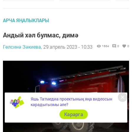
АРЧА ЯҢАЛЫКЛАРЫ
Андый хәл булмас, димә
Гөлсинә Зәкиева,
29 апрель 2023 - 10:33
1664
0
0
Яшь Татмедиа проектының яңа видеосын
карадыгызмы әле?
Карарга