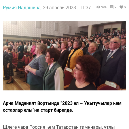
Румия Надршина,
29 апрель 2023 - 11:37
994
0
0
Арча Мәдәният йортында “2023 ел – Укытучылар һәм
остазлар елы”на старт бирелде.
Щлеге чара Россия һәм Татарстан гимннары, утлы