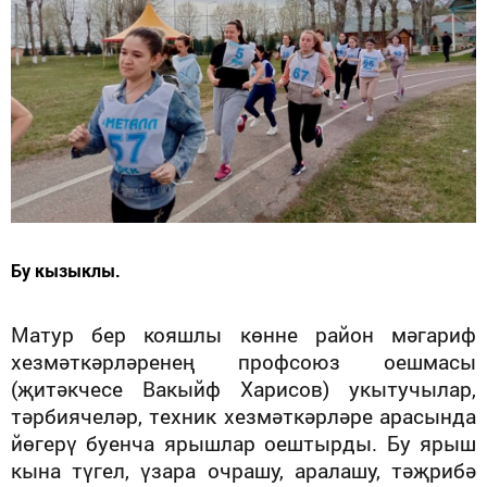
Бу кызыклы.
Матур бер кояшлы көнне район мәгариф
хезмәткәрләренең профсоюз оешмасы
(җитәкчесе Вакыйф Харисов) укытучылар,
тәрбиячеләр, техник хезмәткәрләре арасында
йөгерү буенча ярышлар оештырды. Бу ярыш
кына түгел, үзара очрашу, аралашу, тәҗрибә