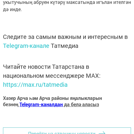
укытучының абруен күтәрү максатында игълан ителгән
дә инде.
Следите за самым важным и интересным в
Telegram-канале
Татмедиа
Читайте новости Татарстана в
национальном мессенджере MАХ:
https://max.ru/tatmedia
Хәзер Арча һәм Арча районы яңалыкларын
безнең
Telegram-каналдан
да белә аласыз
Перейти на страницу новости