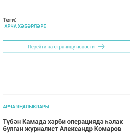
Теги:
АРЧА ХӘБӘРЛӘРЕ
Перейти на страницу новости
АРЧА ЯҢАЛЫКЛАРЫ
Түбән Камада хәрби операциядә һәлак
булган журналист Александр Комаров