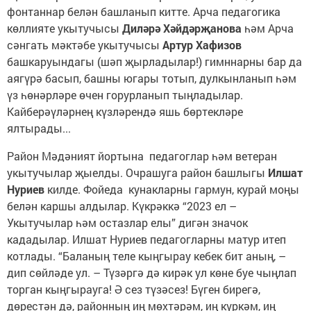
фонтаннар белән башланып китте. Арча педагогика
көллияте укытучысы
Диләрә Хәйдәрҗанова
һәм Арча
сәнгать мәктәбе укытучысы
Артур Хафизов
башкаруындагы (шәп җырладылар!) гимннарны бар да
аягүрә басып, башны югары тотып, дулкынланып һәм
үз һөнәрләре өчен горурланып тыңладылар.
Кайберәүләрнең күзләрендә яшь бөртекләре
ялтырады...
Район Мәдәният йортына педагоглар һәм ветеран
укытучылар җыелды. Очрашуга район башлыгы
Илшат
Нуриев
килде. Фойеда кунакларны гармун, курай моңы
белән каршы алдылар. Күкрәккә “2023 ел –
Укытучылар һәм остазлар елы” дигән значок
кададылар. Илшат Нуриев педагогларны матур итеп
котлады. “Баланың теле кыңгырау кебек бит аның, –
дип сөйләде ул. – Түзәргә дә кирәк ул көне буе чыңлап
торган кыңгырауга! Ә сез түзәсез! Бүген бирегә,
дөрестән дә, районның иң мөхтәрәм, иң күркәм, иң