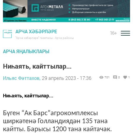
АРЧА ХӘБӘРЛӘРЕ
16+
"Арча хәбәрләре" газетасы - Арча районы
АРЧА ЯҢАЛЫКЛАРЫ
Ниһаять, кайттылар...
Ильяс Фәттахов,
29 апрель 2023 - 17:36
701
0
1
Ниһаять, кайттылар...
Бүген “Ак Барс”агрокомплексы
ширкәтенә Голландиядән 135 тана
кайтты. Барысы 1200 тана кайтачак.