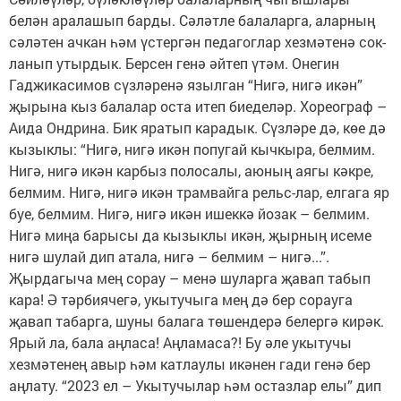
белән аралашып барды. Сәләтле балаларга, аларның
сәләтен ачкан һәм үстергән педагоглар хезмәтенә сок-
ланып утырдык. Берсен генә әйтеп үтәм. Онегин
Гаджикасимов сүзләренә язылган “Нигә, нигә икән”
җырына кыз балалар оста итеп биеделәр. Хореограф –
Аида Ондрина. Бик яратып карадык. Сүзләре дә, көе дә
кызыклы: “Нигә, нигә икән попугай кычкыра, белмим.
Нигә, нигә икән карбыз полосалы, аюның аягы кәкре,
белмим. Нигә, нигә икән трамвайга рельс-лар, елгага яр
буе, белмим. Нигә, нигә икән ишеккә йозак – белмим.
Нигә миңа барысы да кызыклы икән, җырның исеме
нигә шулай дип атала, нигә – белмим – нигә...”.
Җырдагыча мең сорау – менә шуларга җавап табып
кара! Ә тәрбиячегә, укытучыга мең дә бер сорауга
җавап табарга, шуны балага төшендерә белергә кирәк.
Ярый ла, бала аңласа! Аңламаса?! Бу әле укытучы
хезмәтенең авыр һәм катлаулы икәнен гади генә бер
аңлату. “2023 ел – Укытучылар һәм остазлар елы” дип