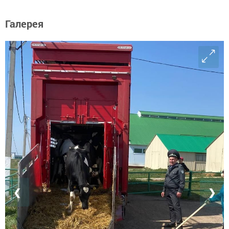
Галерея
❮
❯