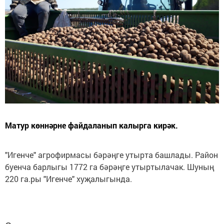
Матур көннәрне файдаланып калырга кирәк.
"Игенче" агрофирмасы бәрәңге утырта башлады. Район
буенча барлыгы 1772 га бәрәңге утыртылачак. Шуның
220 га.ры "Игенче" хуҗалыгында.