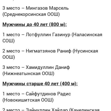
3 место – Мингазов Марсель
(Среднекорсинская ООШ)
Мужчины до 40 лет (800 м):
1 место – Лотфуллин Газинур (Наласинская
СОШ)
2 место – Нигматзянов Раниф (Нусинская
ООШ)
3 место – Хамидуллин Даниф
(Нижнеатынская ООШ)
Мужчины старше 40 лет (400 м):
1 место – Сайфутдинов Радис
(Новокишитская ООШ)
2 место – Зайнуллин Хайдар (Качелинская