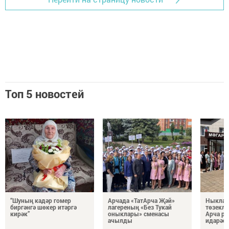
Топ 5 новостей
“Шуның кадәр гомер
Арчада «ТатАрча Җәй»
Ныклап
биргәнгә шөкер итәргә
лагереның «Без Тукай
төзеклә
кирәк”
оныклары» сменасы
Арча р
ачылды
идарәс