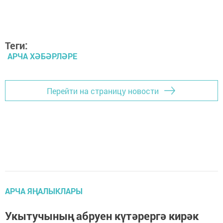
Теги:
АРЧА ХӘБӘРЛӘРЕ
Перейти на страницу новости
АРЧА ЯҢАЛЫКЛАРЫ
Укытучының абруен күтәрергә кирәк