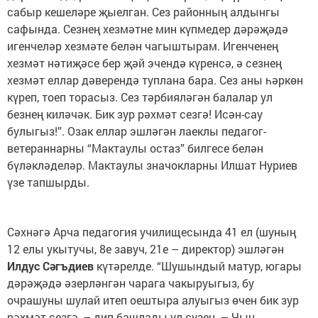
сабыр кешеләре җыелган. Сез районның алдынгы
сафында. Сезнең хезмәтне мин күпмедер дәрәҗәдә
игенчеләр хезмәте белән чагыштырам. Игенченең
хезмәт нәтиҗәсе бер җәй эчендә күренсә, ә сезнең
хезмәт еллар дәверендә туплана бара. Сез аны һәркөн
күреп, тоеп торасыз. Сез тәрбияләгән балалар ул
безнең киләчәк. Бик зур рәхмәт сезгә! Исән-сау
булыгыз!”. Озак еллар эшләгән лаеклы педагог-
ветераннарны “Мактаулы остаз” билгесе белән
бүләкләделәр. Мактаулы значокларны Илшат Нуриев
үзе тапшырды.
Сәхнәгә Арча педагогия училищесында 41 ел (шуның
12 елы укытучы, 8е завуч, 21е – директор) эшләгән
Илдус Сәгъдиев
күтәрелде. “Шушындый матур, югары
дәрәҗәдә әзерләнгән чарага чакыруыгыз, бу
очрашуны шулай итеп оештыра алуыгыз өчен бик зур
рәхмәт сезгә, – дип башлады ул сүзен. – Чын