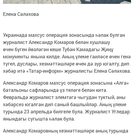
Елена Сәләхова
Украинада махсус операция зонасында һәлак булган
журналист Александр Комаров белән хушлашу
өчен бүген йөзләгән кеше Түбән Камадагы Җиңү
монументы янына килде. Аның үлеме гаиләсе өчен генә
түгел, дуслары, хезмәттәшләре өчен дә зур югалту, дип
хәбәр итә «Татар-информ» журналисты Елена Сәләхова.
Александр Комаров махсус операция зонасына «Алга»
батальоны сафларында үз теләге белән китә.
Февральдә журналист элемтәгә чыгудан туктый, аны
хәбәрсез югалган дип саный башлыйлар. Аның үлеме
турында 23 апрельдә билгеле була. Журналист Угледар
янындагы сугышта һәлак була.
Александр Комаровның хезмәттәшләре аның турында