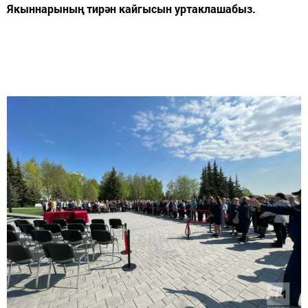
Якыннарының тирән кайгысын уртаклашабыз.