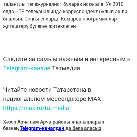
талантлы тележурналист буларак искә ала. Ул 2010
елда НТР телеканалында корреспондент булып эшли
башлый. Соңгы елларда Комаров программалар
җитештерү бүлеген җитәкләгән
Следите за самым важным и интересным в
Telegram-канале
Татмедиа
Читайте новости Татарстана в
национальном мессенджере MАХ:
https://max.ru/tatmedia
Хәзер Арча һәм Арча районы яңалыкларын
безнең
Telegram-каналдан
да белә аласыз