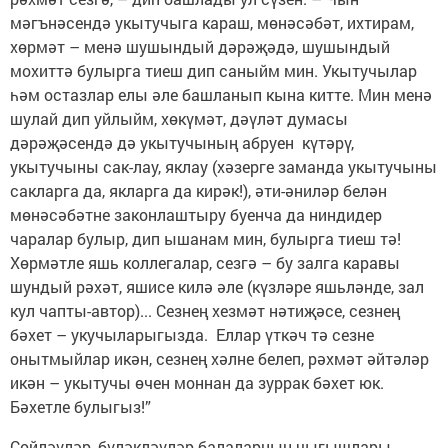
мәгънәсендә укытучыга караш, мөнәсәбәт, ихтирам,
хөрмәт – менә шушындый дәрәҗәдә, шушындый
мохиттә булырга тиеш дип саныйм мин. Укытучылар
һәм остазлар елы әле башланып кына китте. Мин менә
шулай дип уйлыйм, хөкүмәт, дәүләт думасы
дәрәҗәсендә дә укытучының абруен күтәрү,
укытучыны сак-лау, яклау (хәзерге заманда укытучыны
сакларга да, якларга да кирәк!), әти-әниләр белән
мөнәсәбәтне законлаштыру буенча да ниндидер
чаралар булыр, дип ышанам мин, булырга тиеш тә!
Хөрмәтле яшь коллегалар, сезгә – бу залга каравы
шундый рәхәт, яшисе килә әле (күзләре яшьләнде, зал
кул чапты-автор)... Сезнең хезмәт нәтиҗәсе, сезнең
бәхет – укучыларыгызда. Еллар үткәч тә сезне
онытмыйлар икән, сезнең хәлне белеп, рәхмәт әйтәләр
икән – укытучы өчен моннан да зуррак бәхет юк.
Бәхетле булыгыз!”
Сөйләүләр, бүләкләүләр балаларның чыгышлары