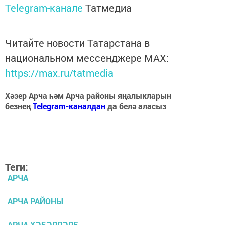
Telegram-канале
Татмедиа
Читайте новости Татарстана в
национальном мессенджере MАХ:
https://max.ru/tatmedia
Хәзер Арча һәм Арча районы яңалыкларын
безнең
Telegram-каналдан
да белә аласыз
Теги:
АРЧА
АРЧА РАЙОНЫ
АРЧА ХӘБӘРЛӘРЕ