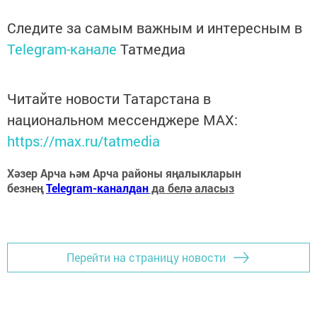
Следите за самым важным и интересным в
Telegram-канале
Татмедиа
Читайте новости Татарстана в
национальном мессенджере MАХ:
https://max.ru/tatmedia
Хәзер Арча һәм Арча районы яңалыкларын
безнең
Telegram-каналдан
да белә аласыз
Перейти на страницу новости