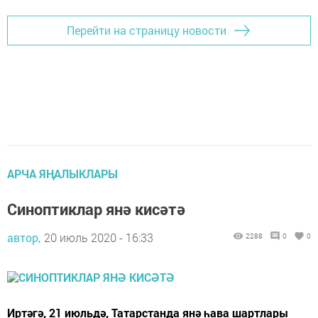
Перейти на страницу новости
АРЧА ЯҢАЛЫКЛАРЫ
Синоптиклар янә кисәтә
автор,
20 июль 2020 - 16:33
2288
0
0
Иртәгә, 21 июльдә, Татарстанда янә һава шартлары