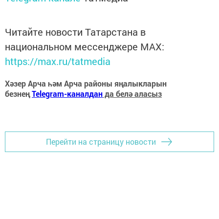
Читайте новости Татарстана в
национальном мессенджере MАХ:
https://max.ru/tatmedia
Хәзер Арча һәм Арча районы яңалыкларын
безнең
Telegram-каналдан
да белә аласыз
Перейти на страницу новости