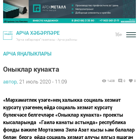
АРЧА ХӘБӘРЛӘРЕ
16+
"Арча хәбәрләре" газетасы - Арча районы
АРЧА ЯҢАЛЫКЛАРЫ
Оныклар кунакта
автор,
21 июль 2020 - 11:09
1408
0
0
​​​​​​​«Мәрхәмәтлек үзәге»нең халыкка социаль хезмәт
күрсәтү үзәгенең өйдә социаль хезмәт күрсәтү
бүлекчәсе белгечләре «Оныклар кунакта» проекты
кысаларында «Гаилә канаты астында» республика
фонды вәкиле Мортазина Зилә Азат кызы һәм балалар
белән бергә өйдә социаль хезмәт алучы ялгыз яшәгән