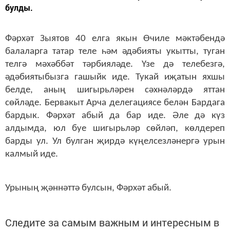
булды.
Фәрхәт Зыятов 40 елга якын Өчиле мәктәбендә
балаларга татар теле һәм әдәбияты укытты, туган
телгә мәхәббәт тәрбияләде. Үзе дә телебезгә,
әдәбиятыбызга гашыйк иде. Тукай иҗатын яхшы
белде, аның шигырьләрен сәхнәләрдә яттан
сөйләде. Бервакыт Арча делегациясе белән Бардага
бардык. Фәрхәт абый да бар иде. Әле дә күз
алдымда, юл буе шигырьләр сөйләп, көлдереп
барды ул. Ул булган җирдә күңелсезләнергә урын
калмый иде.
Урының җәннәттә булсын, Фәрхәт абый.
Следите за самым важным и интересным в