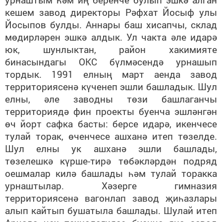
кешем завод директоры Рәфхат Йосыф улы
Йосыпов булды. Аннары баш хисапчы, склад
мөдирләрен эшкә алдык. Ул чакта әле идарә
юк, шунлыктан, район хакимияте
бинасындагы ОКС бүлмәсендә урнашып
тордык. 1991 елның март аенда завод
территориясенә күченеп эшли башладык. Шул
елны, әле заводны төзи башлаганчы
территориядә фин проекты буенча эшләнгән
өч йорт сафка басты: берсе идарә, икенчесе
тулай торак, өченчесе ашханә итеп төзелде.
Шул елны ук ашханә эшли башлады,
төзелешкә күрше-тирә төбәкләрдән подряд
оешмалар килә башлады һәм тулай торакка
урнаштылар. Хәзерге гимназия
территориясенә вагонлап завод җиһазлары
алып кайтып бушатыла башлады. Шулай итеп