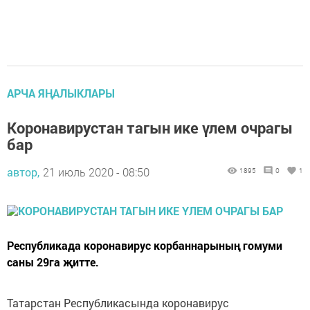
АРЧА ЯҢАЛЫКЛАРЫ
Коронавирустан тагын ике үлем очрагы
бар
автор,
21 июль 2020 - 08:50
1895
0
1
Республикада коронавирус корбаннарының гомуми
саны 29га җитте.
Татарстан Республикасында коронавирус