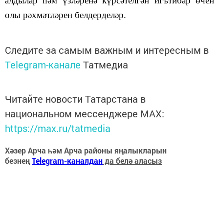
алдылар һәм үзләренә күрсәтелгән игътибар өчен
олы рәхмәтләрен белдерделәр.
Следите за самым важным и интересным в
Telegram-канале
Татмедиа
Читайте новости Татарстана в
национальном мессенджере MАХ:
https://max.ru/tatmedia
Хәзер Арча һәм Арча районы яңалыкларын
безнең
Telegram-каналдан
да белә аласыз