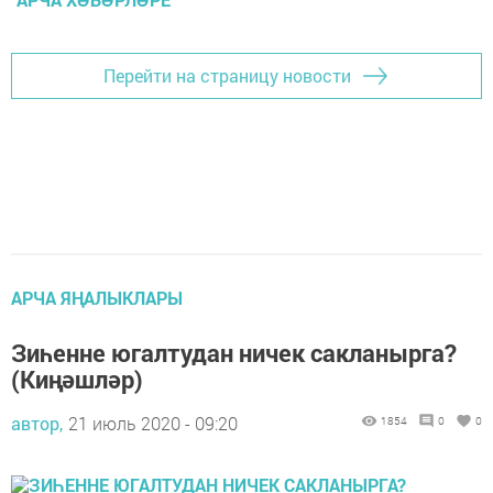
Перейти на страницу новости
АРЧА ЯҢАЛЫКЛАРЫ
Зиһенне югалтудан ничек сакланырга?
(Киңәшләр)
автор,
21 июль 2020 - 09:20
1854
0
0