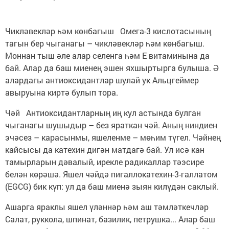
Чикләвекләр һәм көнбагыш Омега-3 кислотасының
тагын бер чыганагы – чикләвекләр һәм көнбагыш.
Моннан тыш әле алар селенга һәм Е витаминына да
бай. Алар да баш миенең эшен яхшыртырга булыша. Ә
алардагы антиоксидантлар шулай ук Альцгеймер
авыруына киртә булып тора.
Чәй Антиоксидантларның иң кул астында булган
чыганагы шушыдыр – без яраткан чәй. Аның ниндиен
эчәсез – карасынмы, яшеленме – мөһим түгел. Чәйнең
кайсысы да катехин дигән матдагә бай. Ул исә кан
тамырларын дәвалый, ирекле радикаллар тәэсире
белән көрәшә. Яшел чәйдә пигаллокатехин-3-галлатом
(EGCG) бик күп: ул да баш миенә зыян килүдән саклый.
Ашарга яраклы яшел үләннәр һәм аш тәмләткечләр
Салат, руккола, шпинат, базилик, петрушка... Алар баш