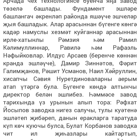
Арчада чех технологиясе буенча яңа завод
төзелә башлады. Фундамент эшләре
башлангач әкренләп районда яшәүче эшчеләр
җыя башладык. Алар арасыннан бүгенге көнгә
кадәр намуслы хезмәт куйганнар арасыннан
ирле-хатынлы Рәмзия һәм Рамил
Кәлимуллиннар, Равилә һәм Рафаэль
Нәфыйковлар. Илдус Арсаев (беренче көннән
кранда эшләүче), Дамир Зиннәтов, Фәрит
Галимҗанов, Рәшит Усманов, Наил Хәйруллин,
хисапчы Сәвия Нуретдиноваларны аерым
атап үтәргә була. Бүгенге көндә алтынчы
директор белән эшлибез. Һәммәсе завод
тарихында үз урынын алып тора: Рәфхат
Йосыпов заводка нигез салучы, тулы куәтенә
эшләтеп җибәреп, данын еракларга таратуда
күп көч куючы булса, Булат Корбанов заводка
чит ил җиһазлары кайтартып,