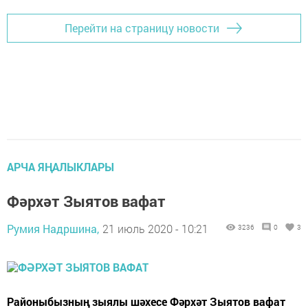
Перейти на страницу новости
АРЧА ЯҢАЛЫКЛАРЫ
Фәрхәт Зыятов вафат
Румия Надршина,
21 июль 2020 - 10:21
3236
0
3
Районыбызның зыялы шәхесе Фәрхәт Зыятов вафат