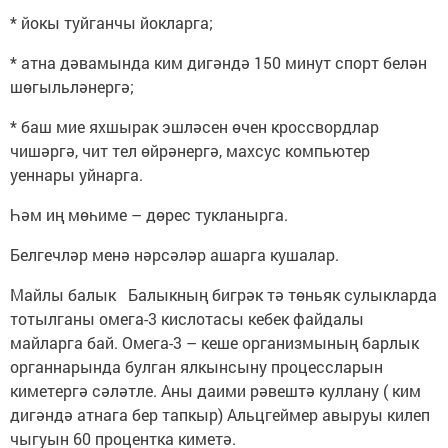
* йокы туйганчы йокларга;
* атна дәвамында ким дигәндә 150 минут спорт белән
шөгыльләнергә;
* баш мие яхшырак эшләсен өчен кроссвордлар
чишәргә, чит тел өйрәнергә, махсус компьютер
уеннары уйнарга.
Һәм иң мөһиме – дөрес тукланырга.
Белгечләр менә нәрсәләр ашарга кушалар.
Майлы балык Балыкның бигрәк тә төньяк сулыкларда
тотылганы омега-3 кислотасы кебек файдалы
майларга бай. Омега-3 – кеше организмының барлык
органнарында булган ялкынсыну процессларын
киметергә сәләтле. Аны даими рәвештә куллану ( ким
дигәндә атнага бер тапкыр) Альцгеймер авыруы килеп
чыгуын 60 процентка киметә.