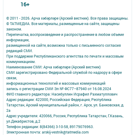
16+
© 2011 - 2026. Арча хәбәрләре (Арский вестник). Все права защищены.
© ТАТМЕДИА. Все материалы, размещенные на сайте, защищены
законом.
Перепечатка, воспроизведение и распространение в любом объеме
информации,
размещенной на сайте, возможна только с письменного согласия
редакций СМИ.
При поддержке Республиканского агентства по печати и массовым
коммуникациям.
Наименование СМИ: Арча хәбәрләре (Арский вестник)
СМИ зарегистрировано Федеральной службой по надзору в сфере
связи,
информационных технологий и массовых коммуникаций
запись о регистрации СМИ Эл № ФС77–87940 от 16.08.2024
ФИО главного редактора: Насибуллин Исрафил Рахматуллович
Адрес редакции: 422000, Российская Федерация, Республика
Татарстан, Арский муниципальный район, г. Арск, ул. Банковская, д.
2а
Адрес учредителя: 420066, Россия, Республика Татарстан, Г.Казань,
ул.Декабристов, д.2
Телефон редакции: 8(84366) 3-10-58, 89179076963.
Электронная почта: arskij-vestnik@tatmedia.com