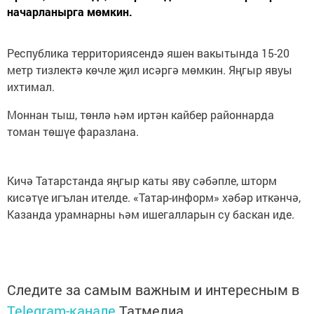
начарланырга мөмкин.
Республика территориясендә яшен вакытында 15-20
метр тизлектә көчле җил исәргә мөмкин. Яңгыр явуы
ихтимал.
Моннан тыш, төнлә һәм иртән кайбер районнарда
томан төшүе фаразлана.
Кичә Татарстанда яңгыр каты яву сәбәпле, шторм
кисәтүе игълан ителде. «Татар-информ» хәбәр иткәнчә,
Казанда урамнарны һәм ишегалларын су баскан иде.
Следите за самым важным и интересным в
Telegram-канале
Татмедиа