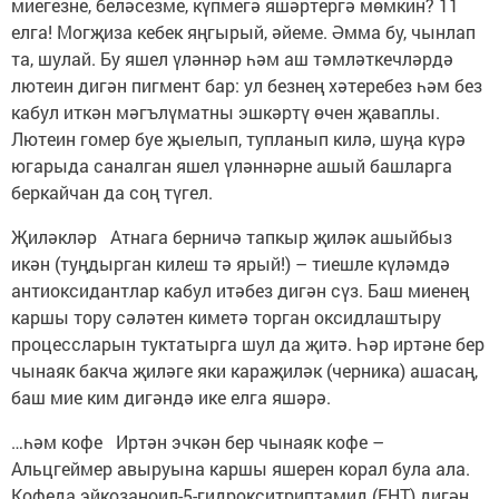
миегезне, беләсезме, күпмегә яшәртергә мөмкин? 11
елга! Могҗиза кебек яңгырый, әйеме. Әмма бу, чынлап
та, шулай. Бу яшел үләннәр һәм аш тәмләткечләрдә
лютеин дигән пигмент бар: ул безнең хәтеребез һәм без
кабул иткән мәгълүматны эшкәртү өчен җаваплы.
Лютеин гомер буе җыелып, тупланып килә, шуңа күрә
югарыда саналган яшел үләннәрне ашый башларга
беркайчан да соң түгел.
Җиләкләр Атнага берничә тапкыр җиләк ашыйбыз
икән (туңдырган килеш тә ярый!) – тиешле күләмдә
антиоксидантлар кабул итәбез дигән сүз. Баш миенең
каршы тору сәләтен киметә торган оксидлаштыру
процессларын туктатырга шул да җитә. Һәр иртәне бер
чынаяк бакча җиләге яки караҗиләк (черника) ашасаң,
баш мие ким дигәндә ике елга яшәрә.
…һәм кофе Иртән эчкән бер чынаяк кофе –
Альцгеймер авыруына каршы яшерен корал була ала.
Кофеда эйкозаноил-5-гидрокситриптамид (EHT) дигән