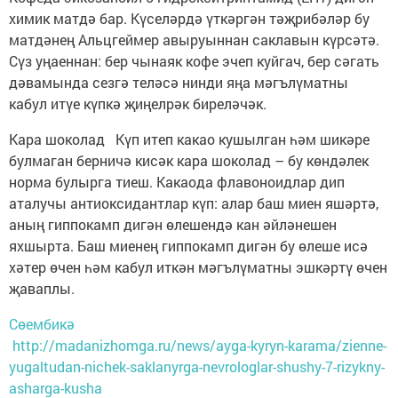
химик матдә бар. Күселәрдә үткәргән тәҗрибәләр бу
матдәнең Альцгеймер авыруыннан саклавын күрсәтә.
Сүз уңаеннан: бер чынаяк кофе эчеп куйгач, бер сәгать
дәвамында сезгә теләсә нинди яңа мәгълүматны
кабул итүе күпкә җиңелрәк биреләчәк.
Кара шоколад Күп итеп какао кушылган һәм шикәре
булмаган берничә кисәк кара шоколад – бу көндәлек
норма булырга тиеш. Какаода флавоноидлар дип
аталучы антиоксидантлар күп: алар баш миен яшәртә,
аның гиппокамп дигән өлешендә кан әйләнешен
яхшырта. Баш миенең гиппокамп дигән бу өлеше исә
хәтер өчен һәм кабул иткән мәгълүматны эшкәртү өчен
җаваплы.
Сөембикә
http://madanizhomga.ru/news/ayga-kyryn-karama/zienne-
yugaltudan-nichek-saklanyrga-nevrologlar-shushy-7-rizykny-
asharga-kusha