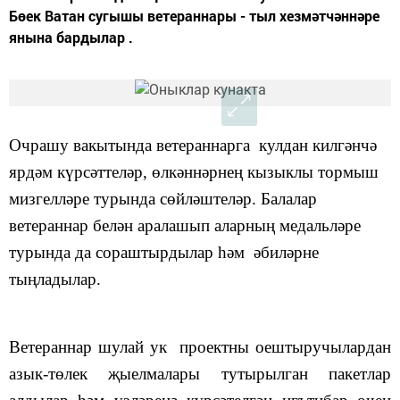
Бөек Ватан сугышы ветераннары - тыл хезмәтчәннәре
янына бардылар .
Очрашу вакытында ветераннарга кулдан килгәнчә
ярдәм күрсәттеләр, өлкәннәрнең кызыклы тормыш
мизгелләре турында сөйләштеләр. Балалар
ветераннар белән аралашып аларның медальләре
турында да сораштырдылар һәм әбиләрне
тыңладылар.
Ветераннар шулай ук проектны оештыручылардан
азык-төлек җыелмалары тутырылган пакетлар