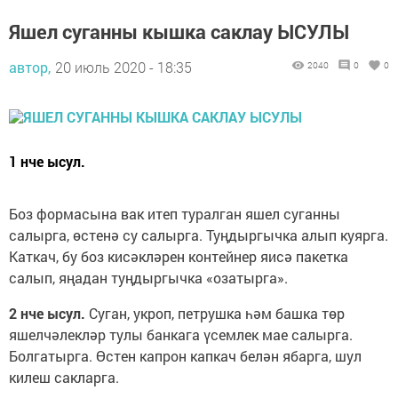
Яшел суганны кышка саклау ЫСУЛЫ
автор,
20 июль 2020 - 18:35
2040
0
0
1 нче ысул.
Боз формасына вак итеп туралган яшел суганны
салырга, өстенә су салырга. Туңдыргычка алып куярга.
Каткач, бу боз кисәкләрен контейнер яисә пакетка
салып, яңадан туңдыргычка «озатырга».
2 нче ысул.
Суган, укроп, петрушка һәм башка төр
яшелчәлекләр тулы банкага үсемлек мае салырга.
Болгатырга. Өстен капрон капкач белән ябарга, шул
килеш сакларга.