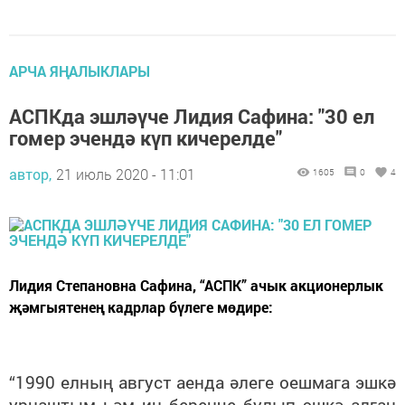
АРЧА ЯҢАЛЫКЛАРЫ
АСПКда эшләүче Лидия Сафина: "30 ел
гомер эчендә күп кичерелде"
автор,
21 июль 2020 - 11:01
1605
0
4
Лидия Степановна Сафина, “АСПК” ачык акционерлык
җәмгыятенең кадрлар бүлеге мөдире:
“1990 елның август аенда әлеге оешмага эшкә
урнаштым һәм иң беренче булып эшкә алган