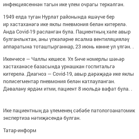
инфекциясеннән тагын ике үлем очрагы теркәлгән.
1949 елда туган Нурлат районында яшәүче бер
ир хастаханәгә ике яклы пневмония белән китерелә.
Анда Covid-19 расланган була. Пациентның хәле авыр
булганлыктан, аны үпкәләрне ясалма вентиляцияләү
аппаратына тоташтырганнар, 23 июнь көнне ул үлгән. .
Икенчесе — Чаллы кешесе. Ул 5нче номерлы шәһәр
хастаханәсе базасында урнашкан госпитальгә
китерелә. Диагноз — Covid-19, авыр дәрәҗәдә ике яклы
полисегментар пневмония белән катлауланган.
Дәвалану ярдәм итми, пациент 8 июльдә вафат була. .
Ике пациентның да үлеменең сәбәбе патологоанатомик
экспертиза нәтиҗәсендә булган.
Татар-информ