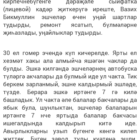
кирпечнебүгенге дәрәҗәле сыйфатка
(лицевой) кадәр җиткерүгә иреште, Вазих
Бикмуллин эшчеләр өчен уңай шартлар
тудырды, ремонт ясатып, бүлмәләрне
җиһазлады, уңайлыклар тудырды.
30 ел гомер эчендә күп кичерелде. Ярты ел
хезмәт хакы ала алмыйча яшәгән чаклар да
булды. Эшкә килгәндә эшчеләрнең автобуска
түләргә акчалары да булмый иде ул чакта. Тик
беркем зарланмый, эшне калдырмый эшләде,
түзде. Берара эшкә иртәнге 7 гә килә
башладык. Ул чакта әле балалар бакчалары да
ябык була, шунлыктан, эшчеләр балаларын
иртәнге 7 нче яртыда балалар бакчасы
ишегалдында калдырып китә иде.
Авырлыкларны узып бүгенге көнгә килеп
җиттек. Бүген завод тулы куәтенә эшли.