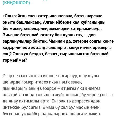
«Олыгайган саен хәтер икенчеләнә, бөтен нәрсәне
оныта башлыйсың. Алган әйберне кая куйганыңны
белмисең, кешеләрнең исемнәрен хәтерләмисең...
Зиһенне бөтенләй югалту бик куркыта», – дип
зарланучылар байтак. Чыннан да, хәтерне соңгы көнгә
кадәр ничек аек хәлдә сакларга, моңа ничек ирешергә
соң? Әллә ул бездән, безнең тырышлыктан бөтенләй
тормыймы?
Әгәр сез хатын-кыз икәнсез, әгәр зур, шау-шулы
шәһәрдә гомер итәсез икән һәм сезнең
якыннарыгызның берәрсе – әтиегез яки әниегез
олыгайган көндә акылын җуйган икән, бу чирнең сезгә
дә янау ихтималы арта. Бигрәк тә депрессиядән
интеккән булсагыз. Әмма бу хәл булмасын өчен
бүгеннән үк кайбер нәрсәләрне эшләргә мөмкин: