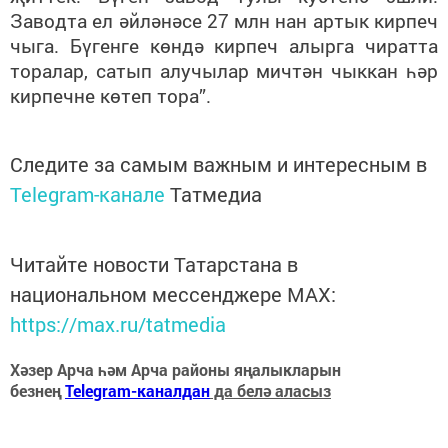
Заводта ел әйләнәсе 27 млн нан артык кирпеч
чыга. Бүгенге көндә кирпеч алырга чиратта
торалар, сатып алучылар мичтән чыккан һәр
кирпечне көтеп тора”.
Следите за самым важным и интересным в
Telegram-канале
Татмедиа
Читайте новости Татарстана в
национальном мессенджере MАХ:
https://max.ru/tatmedia
Хәзер Арча һәм Арча районы яңалыкларын
безнең
Telegram-каналдан
да белә аласыз