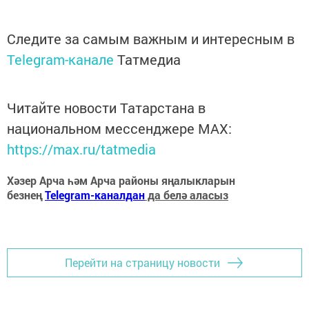
Следите за самым важным и интересным в
Telegram-канале
Татмедиа
Читайте новости Татарстана в
национальном мессенджере MАХ:
https://max.ru/tatmedia
Хәзер Арча һәм Арча районы яңалыкларын
безнең
Telegram-каналдан
да белә аласыз
Перейти на страницу новости