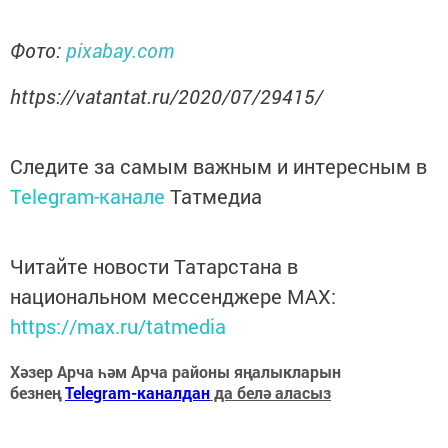
Фото:
pixabay.com
https://vatantat.ru/2020/07/29415/
Следите за самым важным и интересным в
Telegram-канале
Татмедиа
Читайте новости Татарстана в
национальном мессенджере MАХ:
https://max.ru/tatmedia
Хәзер Арча һәм Арча районы яңалыкларын
безнең
Telegram-каналдан
да белә аласыз