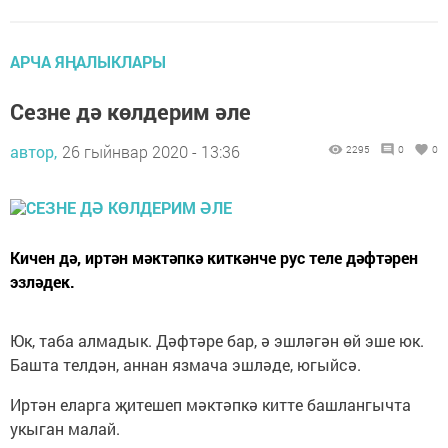
АРЧА ЯҢАЛЫКЛАРЫ
Сезне дә көлдерим әле
автор,
26 гыйнвар 2020 - 13:36
2295
0
0
Кичен дә, иртән мәктәпкә киткәнче рус теле дәфтәрен
эзләдек.
Юк, таба алмадык. Дәфтәре бар, ә эшләгән өй эше юк.
Башта телдән, аннан язмача эшләде, югыйсә.
Иртән еларга җитешеп мәктәпкә китте башлангычта
укыган малай.