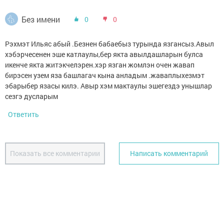
Без имени
0
0
Рэхмэт Ильяс абый .Безнен бабаебыз турында язгансыз.Авыл
хэбэрчесенен эше катлаулы,бер якта авылдашларын булса
икенче якта житэкчелэрен.хэр язган жомлэн очен жавап
бирэсен узем яза башлагач кына анладым .жаваплыхезмэт
эбарыбер язасы килэ. Авыр хэм мактаулы эшегездэ унышлар
сезгэ дусларым
Ответить
Показать все комментарии
Написать комментарий