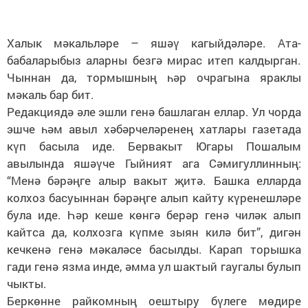
Халык мәкальләре – яшәү кагыйдәләре. Ата-
бабаларыбыз аларны безгә мирас итеп калдырган.
Чыннан да, тормышның һәр очрагына яраклы
мәкаль бар бит.
Редакциядә әле эшли генә башлаган еллар. Ул чорда
эшче һәм авыл хәбәрчеләренең хатлары газетада
күп басыла иде. Бервакыт Югары Пошалым
авылында яшәүче Гыйният ага Сәмигуллинның:
“Менә бәрәңге алыр вакыт җитә. Башка елларда
колхоз басуыннан бәрәңге алып кайту күренешләре
була иде. Һәр кеше көнгә берәр генә чиләк алып
кайтса да, колхозга күпме зыян килә бит”, дигән
кечкенә генә мәкаләсе басылды. Карап торышка
гади генә язма инде, әмма ул шактый гаугалы булып
чыкты.
Беркөнне райкомның оештыру бүлеге мөдире