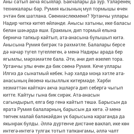
Аны сатып акча ясыйлар. Бакчалары да зур. Үзләренең
техникалары бар. Румия кызының мул тормышы өчен
эчтән бик шатлана. Сөенмәслекмени? Уртанчы уллары
Надир читкә китеп өйләнде. Анысы хатыны, ике баласы
белән шәһәрдә яши. Еракмын, дип тормый елына
берничә тапкыр кайтып, ата-анасына булышып китә.
Анысына Румия бигрәк тә рәхмәтле. Балалары берсе
дә начар түгел түгеллеген, ә менә Надиры арада бер
ягымлы, мәрхәмәтле бала. Әти, әни дип өзелеп тора.
Уртанчы улы өчен дә бик сөенә Румия. Кече уллары
Илгиз дә сынатмый кебек. Һәр хәлдә моңа хәтле ата-
анасының йөзенә кызыллык китермәде. Хәрби
хезмәттән кайткач акча эшләргә дип себергә чыгып
китте. Кайтуы гына бик сирәк. Ата-анасын
сагындырып, елга бер генә кайтып төшә. Барысын да
ярата Румия балаларның, барысын да көтә. Ә менә
төпчек малай бәләкәйдән үк барысына караганда да
якынрак булды. Әллә дүртенче дистәне ваклап, ике көн
интегә-интегә тулгак тотып тапкангамы, әллә чалт