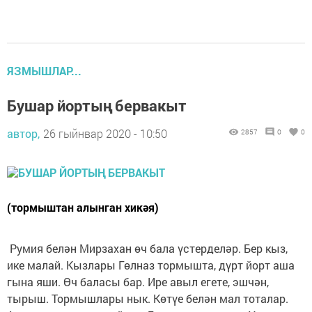
ЯЗМЫШЛАР...
Бушар йортың бервакыт
автор,
26 гыйнвар 2020 - 10:50
2857
0
0
(тормыштан алынган хикәя)
Румия белән Мирзахан өч бала үстерделәр. Бер кыз,
ике малай. Кызлары Гөлназ тормышта, дүрт йорт аша
гына яши. Өч баласы бар. Ире авыл егете, эшчән,
тырыш. Тормышлары нык. Көтүе белән мал тоталар.