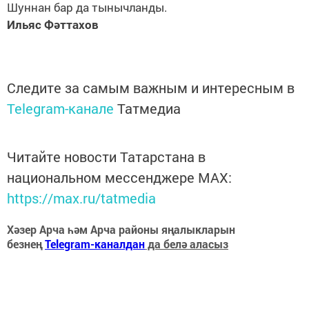
Шуннан бар да тынычланды.
Ильяс Фәттахов
Следите за самым важным и интересным в
Telegram-канале
Татмедиа
Читайте новости Татарстана в
национальном мессенджере MАХ:
https://max.ru/tatmedia
Хәзер Арча һәм Арча районы яңалыкларын
безнең
Telegram-каналдан
да белә аласыз