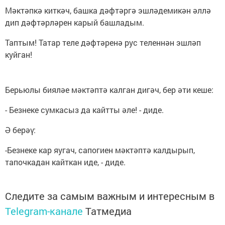
Мәктәпкә киткәч, башка дәфтәргә эшләдемикән әллә
дип дәфтәрләрен карый башладым.
Таптым! Татар теле дәфтәренә рус теленнән эшләп
куйган!
Берьюлы бияләе мәктәптә калган дигәч, бер әти кеше:
- Безнеке сумкасыз да кайтты әле! - диде.
Ә берәү:
-Безнеке кар яугач, сапогиен мәктәптә калдырып,
тапочкадан кайткан иде, - диде.
Следите за самым важным и интересным в
Telegram-канале
Татмедиа