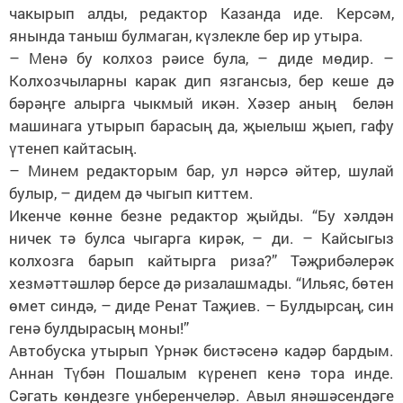
чакырып алды, редактор Казанда иде. Керсәм,
янында таныш булмаган, күзлекле бер ир утыра.
– Менә бу колхоз рәисе була, – диде мөдир. –
Колхозчыларны карак дип язгансыз, бер кеше дә
бәрәңге алырга чыкмый икән. Хәзер аның белән
машинага утырып барасың да, җыелыш җыеп, гафу
үтенеп кайтасың.
– Минем редакторым бар, ул нәрсә әйтер, шулай
булыр, – дидем дә чыгып киттем.
Икенче көнне безне редактор җыйды. “Бу хәлдән
ничек тә булса чыгарга кирәк, – ди. – Кайсыгыз
колхозга барып кайтырга риза?” Тәҗрибәлерәк
хезмәттәшләр берсе дә ризалашмады. “Ильяс, бөтен
өмет синдә, – диде Ренат Таҗиев. – Булдырсаң, син
генә булдырасың моны!”
Автобуска утырып Үрнәк бистәсенә кадәр бардым.
Аннан Түбән Пошалым күренеп кенә тора инде.
Сәгать көндезге унберенчеләр. Авыл янәшәсендәге