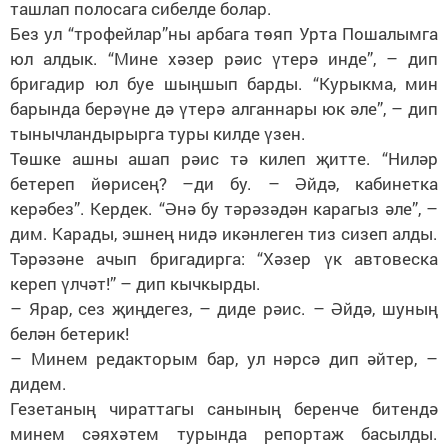
ташлап полосага сибелде болар.
Без ул “трофейлар”ны арбага төяп Урта Пошалымга
юл алдык. “Мине хәзер рәис үтерә инде”, – дип
бригадир юл буе шыңшып барды. “Курыкма, мин
барында берәүне дә үтерә алганнары юк әле”, – дип
тынычландырырга туры килде үзен.
Төшке ашны ашап рәис тә килеп җитте. “Ниләр
бетереп йөрисең? –ди бу. – Әйдә, кабинетка
керәбез”. Кердек. “Әнә бу тәрәзәдән карагыз әле”, –
дим. Карады, эшнең нидә икәнлеген тиз сизеп алды.
Тәрәзәне ачып бригадирга: “Хәзер үк автовеска
кереп үлчәт!” – дип кычкырды.
– Ярар, сез җиңдегез, – диде рәис. – Әйдә, шуның
белән бетерик!
– Минем редакторым бар, ул нәрсә дип әйтер, –
дидем.
Гезетаның чираттагы санының беренче битендә
минем сәяхәтем турында репортаж басылды.