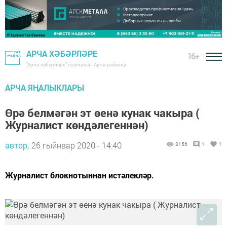
АРЧА ХӘБӘРЛӘРЕ
16+
"Арча хәбәрләре" газетасы - Арча районы
АРЧА ЯҢАЛЫКЛАРЫ
Өрә белмәгән эт өенә кунак чакыра (
Журналист көндәлегеннән)
автор,
26 гыйнвар 2020 - 14:40
3156
1
1
Журналист блокнотыннан истәлекләр.