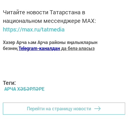
Читайте новости Татарстана в
национальном мессенджере MАХ:
https://max.ru/tatmedia
Хәзер Арча һәм Арча районы яңалыкларын
безнең
Telegram-каналдан
да белә аласыз
Теги:
АРЧА ХӘБӘРЛӘРЕ
Перейти на страницу новости