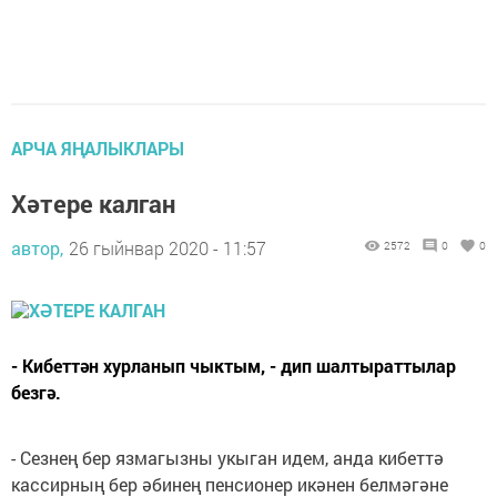
АРЧА ЯҢАЛЫКЛАРЫ
Хәтере калган
автор,
26 гыйнвар 2020 - 11:57
2572
0
0
- Кибеттән хурланып чыктым, - дип шалтыраттылар
безгә.
- Сезнең бер язмагызны укыган идем, анда кибеттә
кассирның бер әбинең пенсионер икәнен белмәгәне