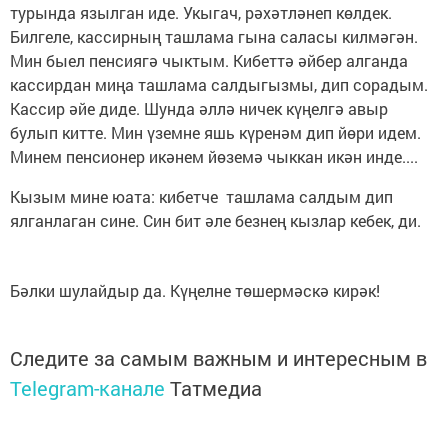
турында язылган иде. Укыгач, рәхәтләнеп көлдек.
Билгеле, кассирның ташлама гына саласы килмәгән.
Мин быел пенсиягә чыктым. Кибеттә әйбер алганда
кассирдан миңа ташлама салдыгызмы, дип сорадым.
Кассир әйе диде. Шунда әллә ничек күңелгә авыр
булып китте. Мин үземне яшь күренәм дип йөри идем.
Минем пенсионер икәнем йөземә чыккан икән инде....
Кызым мине юата: кибетче ташлама салдым дип
ялганлаган сине. Син бит әле безнең кызлар кебек, ди.
Бәлки шулайдыр да. Күңелне төшермәскә кирәк!
Следите за самым важным и интересным в
Telegram-канале
Татмедиа