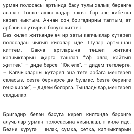
урман полосасы артында басу тулы халык, бәрәңге
алалар. Төшке ашка кадәр вакыт бар әле, кибеткә
кереп чыктым. Аннан соң бригадирны таптым, ат
арбасына утырып басуга киттек.
Без килеп җиткәндә өч ир заты капчыклар күтәреп
полосадан чыгып киләләр иде. Шулар артыннан
киттем. Бакча артларына төшеп җиткәч
капчыкларын җиргә ташлап “Уф алла, кайтып
җиттек”, – диде берсе. “Юк әле”, – дидем тегеләргә.
– Капчыкларны күтәреп әнә теге арбага менгереп
саласыз, сезгә бернәрсә дә булмас, безгә бәрәңге
генә кирәк”, – дидем боларга. Тыңладылар, менгереп
салдылар.
Бригадир белән басуга кереп килгәндә бәрәңге
алучылар урман полосасына якынлашып килә иде.
Безне күрүгә чиләк, сумка, сетка, капчыкларын