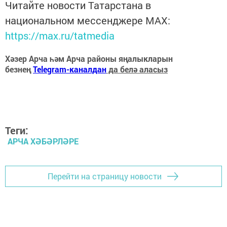
Читайте новости Татарстана в
национальном мессенджере MАХ:
https://max.ru/tatmedia
Хәзер Арча һәм Арча районы яңалыкларын
безнең
Telegram-каналдан
да белә аласыз
Теги:
АРЧА ХӘБӘРЛӘРЕ
Перейти на страницу новости