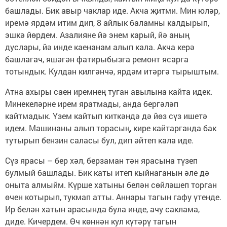
башлады. Бик авыр чаклар иде. Акча җитми. Мин юләр,
иремә ярдәм итим дип, 8 айлык баламны калдырып,
эшкә йөрдем. Азалияне йә энем карый, йә аның
дуслары, йә инде каенанам алып кала. Акча керә
башлагач, яшәгән фатирыбызга ремонт ясарга
тотындык. Кулдан килгәнчә, ярдәм итәргә тырыштым.
Атна ахыры саен иремнең туган авылына кайта идек.
Минекеләрне ирем яратмады, анда бергәләп
кайтмадык. Үзем кайтып киткәндә дә йөз сүз ишетә
идем. Машинаны алып торасың, кире кайтарганда бак
тутырып бензин саласы бул, дип әйтеп кала иде.
Сүз ярасы – бер хәл, берзаман тән ярасына түзеп
булмый башлады. Бик каты итеп кыйнаганын әле дә
оныта алмыйм. Күрше хатыны белән сөйләшеп торган
өчен котырып, тукмап атты. Аннары тагын гафу үтенде.
Ир белән хатын арасында була инде, ачу саклама,
диде. Кичердем. Өч көннән кул күтәрү тагын