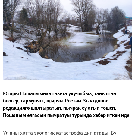
Югары Пошалымнан газета укучыбыз, танылган
блогер, гармунчы, җырчы Рөстәм Зыятдинов
редакциягә шалтыратып, пычрак су агып төшеп,
Пошалым елгасын пычратуы турында хәбәр иткән иде.
Ул аны хәтта экологик катастрофа дип атады. Бу