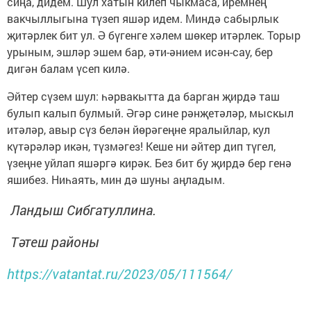
сиңа, дидем. Шул хатын килеп чыкмаса, иремнең
вакчыллыгына түзеп яшәр идем. Миндә сабырлык
җитәрлек бит ул. Ә бүгенге хәлем шөкер итәрлек. Торыр
урыным, эшләр эшем бар, әти-әнием исән-сау, бер
дигән балам үсеп килә.
Әйтер сүзем шул: һәрвакытта да барган җирдә таш
булып калып булмый. Әгәр сине рәнҗетәләр, мыскыл
итәләр, авыр сүз белән йөрәгеңне яралыйлар, кул
күтәрәләр икән, түзмәгез! Кеше ни әйтер дип түгел,
үзеңне уйлап яшәргә кирәк. Без бит бу җирдә бер генә
яшибез. Ниһаять, мин дә шуны аңладым.
Ландыш Сибгатуллина.
Тәтеш районы
https://vatantat.ru/2023/05/111564/