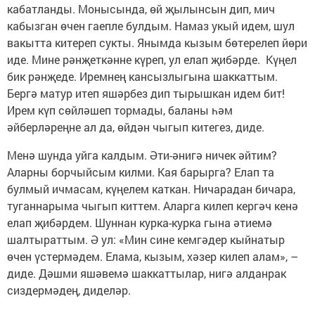
кабатланды. Монысында, өй җылынсын дип, мич
кабызган өчен гаепле булдым. Намаз укый идем, шул
вакытта китереп сукты. Янымда кызым бөтерелеп йөри
иде. Мине рәнҗеткәнне күреп, ул елап җибәрде. Күңел
бик рәнҗеде. Иремнең кансызлыгына шаккаттым.
Бергә матур итеп яшәрбез дип тырышкан идем бит!
Ирем күп сөйләшеп тормады, баланы һәм
әйберләреңне ал да, өйдән чыгып китегез, диде.
Менә шунда уйга калдым. Әти-әнигә ничек әйтим?
Аларны борчыйсым килми. Кая барырга? Елап та
булмый ичмасам, күңелем каткан. Ничарадан бичара,
туганнарыма чыгып киттем. Аларга килеп кергәч кенә
елап җибәрдем. Шуннан курка-курка гына әтиемә
шалтыраттым. Ә ул: «Мин сине кемгәдер кыйнатыр
өчен үстермәдем. Елама, кызым, хәзер килеп алам», –
диде. Дәшми яшәвемә шаккаттылар, нигә алданрак
сиздермәдең, диделәр.