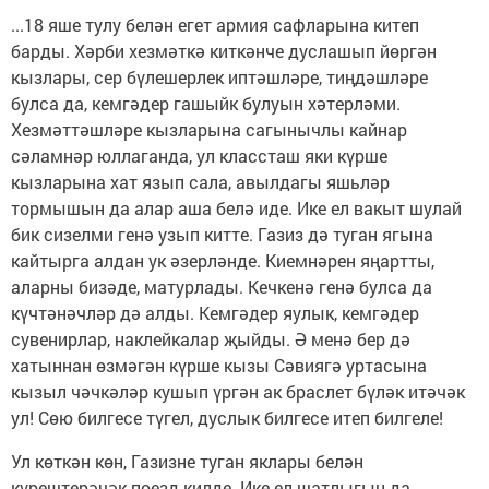
...18 яше тулу белән егет армия сафларына китеп
барды. Хәрби хезмәткә киткәнче дуслашып йөргән
кызлары, сер бүлешерлек иптәшләре, тиңдәшләре
булса да, кемгәдер гашыйк булуын хәтерләми.
Хезмәттәшләре кызларына сагынычлы кайнар
сәламнәр юллаганда, ул классташ яки күрше
кызларына хат язып сала, авылдагы яшьләр
тормышын да алар аша белә иде. Ике ел вакыт шулай
бик сизелми генә узып китте. Газиз дә туган ягына
кайтырга алдан ук әзерләнде. Киемнәрен яңартты,
аларны бизәде, матурлады. Кечкенә генә булса да
күчтәнәчләр дә алды. Кемгәдер яулык, кемгәдер
сувенирлар, наклейкалар җыйды. Ә менә бер дә
хатыннан өзмәгән күрше кызы Сәвиягә уртасына
кызыл чәчкәләр кушып үргән ак браслет бүләк итәчәк
ул! Сөю билгесе түгел, дуслык билгесе итеп билгеле!
Ул көткән көн, Газизне туган яклары белән
күрештерәчәк поезд килде. Ике ел шатлыгын да,