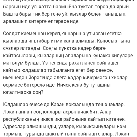
барсын иде ул, хәтта бармыйча туктап торса да ярый.
Башта бары тик бер генә уй: кызлар белән танышып,
аралашып китәргә өлгерәсе иде.
Солдат киеменнән кереп, яннарына утырган егеткә
кызлар да игътибар итми кала алмады. Кыюсыз гына
сүзләр ялганды. Соңгы пунктка кадәр бергә
кайтасылары, кызларның апаларына кунакка килүләре
мәгълүм булды. Үз телендә рәхәтләнеп сөйләшеп
кайтыр юлдашлар табылганга егет бер сөенсә,
икенчедән йөрәгендә әлегә кадәр кичермәгән хисләр
өермәсе бөтерелә иде. Ничек кенә бу туташны
югалтмаска соң?
Юлдашлар өчесе дә Казан вокзалында төшәчәкләр.
Ләкин аннан соң юллары аерылачак бит. Алар
республиканың икесе ике районына кайтып китәчәк.
Адреслар алмашынды, үзләре, кызыксынулары һәм
тормыш турында шактый гына сөйләште алар. Ләкин