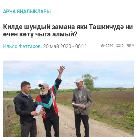
АРЧА ЯҢАЛЫКЛАРЫ
Килде шундый замана яки Ташкичүдә ни
өчен көтү чыга алмый?
Ильяс Фәттахов,
20 май 2023 - 08:11
2590
0
0