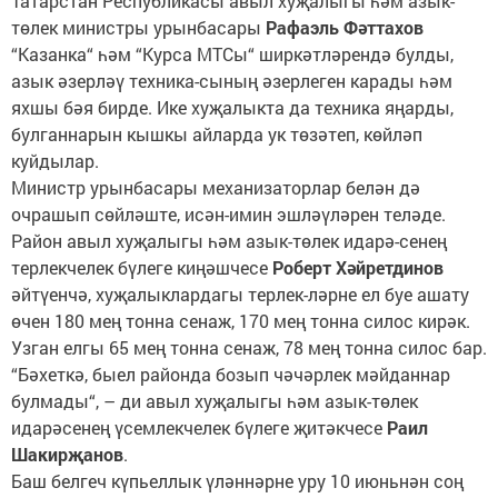
Татарстан Республикасы авыл хуҗалыгы һәм азык-
төлек министры урынбасары
Рафаэль Фәттахов
“Казанка“ һәм “Курса МТСы“ ширкәтләрендә булды,
азык әзерләү техника-сының әзерлеген карады һәм
яхшы бәя бирде. Ике хуҗалыкта да техника яңарды,
булганнарын кышкы айларда ук төзәтеп, көйләп
куйдылар.
Министр урынбасары механизаторлар белән дә
очрашып сөйләште, исән-имин эшләүләрен теләде.
Район авыл хуҗалыгы һәм азык-төлек идарә-сенең
терлекчелек бүлеге киңәшчесе
Роберт Хәйретдинов
әйтүенчә, хуҗалыклардагы терлек-ләрне ел буе ашату
өчен 180 мең тонна сенаж, 170 мең тонна силос кирәк.
Узган елгы 65 мең тонна сенаж, 78 мең тонна силос бар.
“Бәхеткә, быел районда бозып чәчәрлек мәйданнар
булмады“, – ди авыл хуҗалыгы һәм азык-төлек
идарәсенең үсемлекчелек бүлеге җитәкчесе
Раил
Шакирҗанов
.
Баш белгеч күпьеллык үләннәрне уру 10 июньнән соң