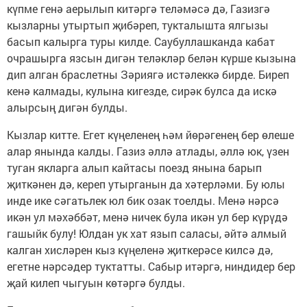
күпме генә аерылып китәргә теләмәсә дә, Газизгә
кызларны утыртып җибәреп, тукталышта ялгызы
басып калырга туры килде. Саубуллашканда кабат
очрашырга язсын дигән теләкләр белән күрше кызына
дип алган браслетны Зәриягә истәлеккә бирде. Биреп
кенә калмады, кулына кигезде, сирәк булса да искә
алырсың дигән булды.
Кызлар китте. Егет күңеленең һәм йөрәгенең бер өлеше
алар янында калды. Газиз әллә атлады, әллә юк, үзен
туган якларга алып кайтасы поезд янына барып
җиткәнен дә, кереп утырганын да хәтерләми. Бу юлы
инде ике сәгатьлек юл бик озак тоелды. Менә нәрсә
икән ул мәхәббәт, менә ничек була икән ул бер күрүдә
гашыйк булу! Юлдан ук хат язып саласы, әйтә алмый
калган хисләрен кыз күңеленә җиткерәсе килсә дә,
егетне нәрсәдер туктатты. Сабыр итәргә, ниндидер бер
җай килеп чыгуын көтәргә булды.