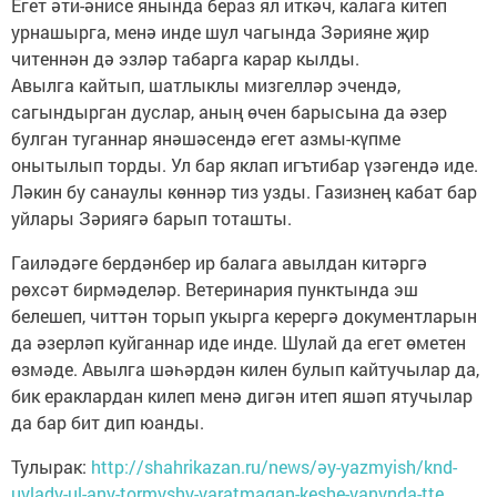
Егет әти-әнисе янында бераз ял иткәч, калага китеп
урнашырга, менә инде шул чагында Зәрияне җир
читеннән дә эзләр табарга карар кылды.
Авылга кайтып, шатлыклы мизгелләр эчендә,
сагындырган дуслар, аның өчен барысына да әзер
булган туганнар янәшәсендә егет азмы-күпме
онытылып торды. Ул бар яклап игътибар үзәгендә иде.
Ләкин бу санаулы көннәр тиз узды. Газизнең кабат бар
уйлары Зәриягә барып тоташты.
Гаиләдәге бердәнбер ир балага авылдан китәргә
рөхсәт бирмәделәр. Ветеринария пунктында эш
белешеп, читтән торып укырга керергә документларын
да әзерләп куйганнар иде инде. Шулай да егет өметен
өзмәде. Авылга шәһәрдән килен булып кайтучылар да,
бик ераклардан килеп менә дигән итеп яшәп ятучылар
да бар бит дип юанды.
Тулырак:
http://shahrikazan.ru/news/әy-yazmyish/knd-
uylady-ul-any-tormyshy-yaratmagan-keshe-yanynda-tte