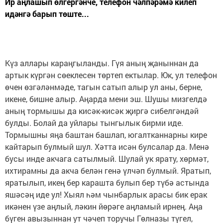
Ир аңлашып өлгергәнче, телефон чәлпәрәмә килеп
идәнгә барып төште...
Күз аллары караңгыланды. Гүя аның җаныннан да
артык күргән сөеклесен төртеп ектылар. Юк, ул телефон
өчен өзгәләнмәде, тагын сатып алыр ул аны, берне,
икене, бишне алыр. Аңарда мени эш. Шушы мизгелдә
аның тормышы да кисәк-кисәк җиргә сибелгәндәй
булды. Болай да уйлары тынгылык бирми иде.
Тормышны яңа баштан башлап, югалтканнарны кире
кайтарып булмый шул. Хәтта исән булсалар да. Менә
бусы инде акчага сатылмый. Шулай ук ярату, хөрмәт,
ихтирамны да акча белән генә үлчәп булмый. Яратып,
яратылып, икең бер карашта булып бер түбә астында
яшәсәң иде ул! Хыял һәм чынбарлык арасы бик ерак
икәнен үзе аңлый, ләкин йөрәге аңламый ирнең. Аңа
бүген авызыннан ут чәчеп торучы Гөлназы түгел,