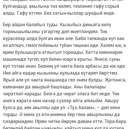
булгандыр, акылына тиз килеп, тезләнеп гафу сорый
алды. Гафу иттем. Без хатын-кызлар шундый инде.
Бер айдан балабыз туды. Кызыбыз дөньяга килү
тормышыбызны үзгәртер дип өметләндем. Тик
күрәселәр алда булган икән әле. Бәби тапканда күп кан
югалткач, гемоглобиным түбән төшкән иде. Хәлем юк, ә
ирем булышырга атлыгып тормады. Хәтта киемнәрне
машинада түгел, кул белән юарга кушты. Янәсе, суны
күп тотам икән. Безнең ул чакта бала арбасы да юк иде.
Ике айга кадәр кызымны кулымда күтәреп йөрттем.
Ярый әле ул чакта янәшәмдә гел энем булды. Җитмәсә,
каенанам да авырый башлады. Аны балалары
чиратлап карады. Безгә дә чират эләгә бит инде. Тик
әнигә карата мин начар сүзләр әйтә алмыйм. Авыру
булса да, аек акыллы иде ул. «Түз, балам», – дип кенә
торды. Ә менә үз әти-әниемә бер генә авырлыкны да
сиздермәдем. Ирем читкә йөрүен дәвам итте. Тора-бара
бөтенләй бәйдән ычкынды, кайтып миңа кул да күтәрә