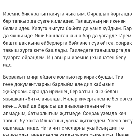
Иремне бик яратып кияүгә чыктым. Очрашып йөргәндә
бер тапкыр да сүзгә килмәдек. Талашуның ни икәнен
белми идек. Кияүгә чыгуга бәбигә дә узып куйдым. Бар
да яхшы иде. Яши башлагач кына бар да үзгәрде. Ирем
башта вак кына әйберләргә бәйләнеп сүз әйтсә, соңрак
тавыш зурга китә башлады. Гаиләдәге тавышларга да
түзәргә өйрәндем. Иң авыры иремнең хыянәтен белү
иде.
Бервакыт миңа өйдәге компьютер кирәк булды. Тиз
генә документларны барлыйм әле дип кабызып
җибәрсәм, экранда иремнең бер хатын-кыз белән
язышкан «бит»е ачылды. Ниләр кичергәнемне белсәгез
икән… Алай да барысы да ачыкланганын әйтә
алмадым, батырлыгым җитмәде. Соңрак үземдә көч
табып, бу хакта Илшатның үзенә җиткердем. Үзенә әйтү
ошамады инде. Нигә чит смсларны укыйсың дип тә
кычкырды, мине гаепле калдырырга тырышты. Ничек