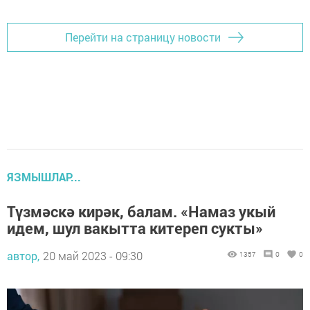
Перейти на страницу новости
ЯЗМЫШЛАР...
Түзмәскә кирәк, балам. «Намаз укый
идем, шул вакытта китереп сукты»
автор,
20 май 2023 - 09:30
1357
0
0