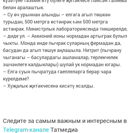
күзәтүне тәэмин итү бүлеге җитәкчесе Ләйсән Галиева
белән аралаштык.
– Су өч урыннан алынды – елгага агып төшкән
турыдан, 500 метрга өстәнрәк һәм 500 метрга
астанрак. Министрлык лабораториясендә тикшерелде,
– диде ул. – Аммоний ионы нормадан артыграк булып
чыкты. Монда инде пычрак суларның фермадан да,
басудан да агып төшүе аңлашыла. Нитрит (пычрану
чыганагы – басулардагы ашламалар, терлекчелек
эшчәнлеге калдыклары) шулай ук нормадан югары.
– Елга суын пычратуда гаеплеләргә берәр чара
күрелдеме?
– Хуҗалык җитәкчесенә кисәтү ясалды.
Следите за самым важным и интересным в
Telegram-канале
Татмедиа