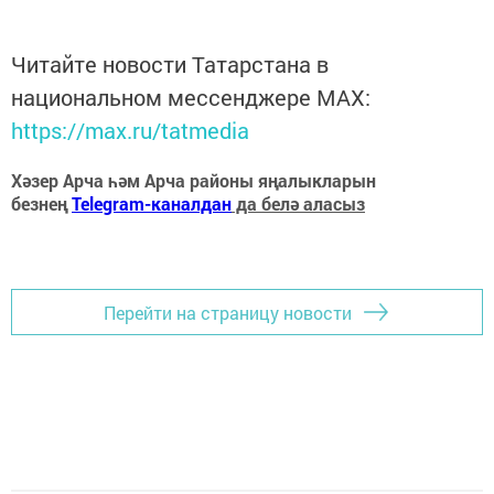
Читайте новости Татарстана в
национальном мессенджере MАХ:
https://max.ru/tatmedia
Хәзер Арча һәм Арча районы яңалыкларын
безнең
Telegram-каналдан
да белә аласыз
Перейти на страницу новости