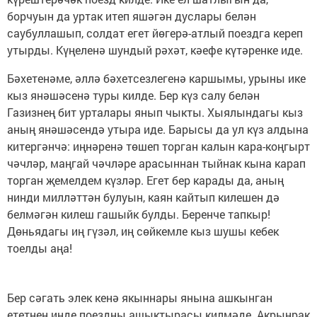
борчуын да уртак итеп яшәгән дуслары белән
саубуллашып, солдат егет йөгерә-атлый поездга кереп
утырды. Күңеленә шундый рәхәт, кәефе күтәренке иде.
Бәхетенәме, әллә бәхетсезлегенә каршымы, урыны ике
кыз янәшәсенә туры килде. Бер күз салу белән
Газизнең бит урталары янып чыкты. Хыялындагы кыз
аның янәшәсендә утыра иде. Барысы да ул күз алдына
китергәнчә: иңнәренә төшеп торган калын кара-коңгырт
чәчләр, маңгай чәчләре арасыннан тыйнак кына карап
торган җемелдем күзләр. Егет бер карады да, аның
нинди милләттән булуын, каян кайтып килешен дә
белмәгән килеш гашыйк булды. Беренче тапкыр!
Дөньядагы иң гүзәл, иң сөйкемле кыз шушы кебек
тоелды аңа!
Бер сәгать элек кенә якыннары янына ашкынган
ететнең инде поездны ашыктырасы килмәде. Акрынрак