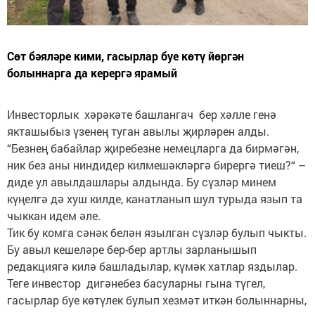
Сөт бәяләре кими, гасырлар буе көтү йөргән
болыннарга да керергә ярамый
Инвесторлык хәрәкәте башлангач бер хәлле генә
якташыбыз үзенең туган авылы җирләрен алды.
“Безнең бабайлар җиребезне немецларга да бирмәгән,
ник без аны ниндидер килмешәкләргә бирергә тиеш?“ –
диде ул авылдашлары алдында. Бу сүзләр минем
күңелгә дә хуш килде, канатланып шул турыда язып та
чыккан идем әле.
Тик бу комга сәнәк белән язылган сүзләр булып чыкты.
Бу авыл кешеләре бер-бер артлы зарланышып
редакциягә килә башладылар, күмәк хатлар яздылар.
Теге инвестор дигәнебез басуларны гына түгел,
гасырлар буе көтүлек булып хезмәт иткән болыннарны,