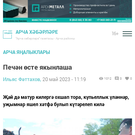
АРЧА ХӘБӘРЛӘРЕ
16+
"Арча хәбәрләре" газетасы - Арча районы
АРЧА ЯҢАЛЫКЛАРЫ
Печән өсте якынлаша
Ильяс Фәттахов,
20 май 2023 - 11:19
1012
0
0
Җәй дә матур килергә охшап тора, күпьеллык үләннәр,
уҗымнар яшел хәтфә булып күтәрелеп килә