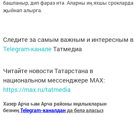
башланыр, дип фараз итә. Аларны иң яхшы срокларда
җыйнап алырга.
Следите за самым важным и интересным в
Telegram-канале
Татмедиа
Читайте новости Татарстана в
национальном мессенджере MАХ:
https://max.ru/tatmedia
Хәзер Арча һәм Арча районы яңалыкларын
безнең
Telegram-каналдан
да белә аласыз