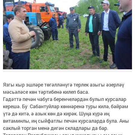
Язгы кыр эшләре төгәлләнүгә терлек азыгы әзерләү
мәсьәләсе көн тәртибенә килеп баса.
Гадәттә печән чабуга беренчеләрдән булып курсалар
керешә. Бу Сабантуйлар көннәренә туры килә, бәйрәм
үтә дә китә, ә азык көн дә кирәк. Шуңа күрә иң
витаминлы, иң сыйфатлы печән курсаларда була. Аны
саклый торган менә дигән складлары да бар.