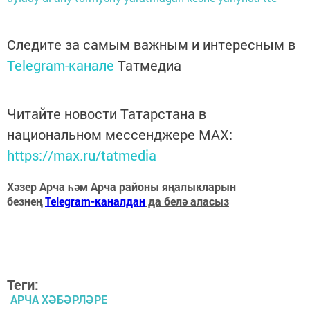
Следите за самым важным и интересным в
Telegram-канале
Татмедиа
Читайте новости Татарстана в
национальном мессенджере MАХ:
https://max.ru/tatmedia
Хәзер Арча һәм Арча районы яңалыкларын
безнең
Telegram-каналдан
да белә аласыз
Теги:
АРЧА ХӘБӘРЛӘРЕ