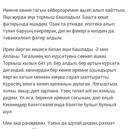
Икенче көнне тагын әйберләремне җыеп алып кайттым.
Яңа җирдә яңа тормыш башладым. Башта кеше
фатирында яшәдем. Озак та үтмәде, ипотека алып
түләп баруың хәерлерәк, дигән фикергә килдем дә,
тәвәккәлләп фатир алдым.
Ирем йөргән кешесе белән яши башлады. Ә мин
Аллаһы Тәгаләнең юл күрсәтүенә сөенеп яшим.
Тормыш кызык бит ул, бер алдын, бер артын күрсәтә
дигәндәй, көннәрдән бер көнне иремне азындырып
йөргән хатын миннән киңәш сорап шалтыратты.
Күрәсең, кемгә килеп капканын аңлаган. Ялгыштым,
холкы авыр, дип зарлана. Үзең теләп алган язмыш,
дидем. Ул исә, беренче иремне сагынам, дип елый.
Кемнеңдер бәхетсезлегендә бәхетле булып булмый
шул.
Мин аңа рәнҗемим. Үзенә дә шулай дидем, рәхмәт