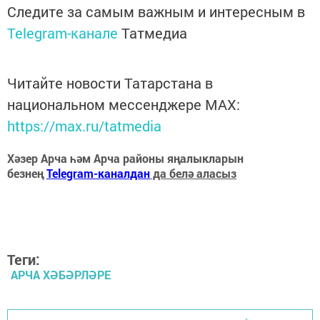
Следите за самым важным и интересным в
Telegram-канале
Татмедиа
Читайте новости Татарстана в
национальном мессенджере MАХ:
https://max.ru/tatmedia
Хәзер Арча һәм Арча районы яңалыкларын
безнең
Telegram-каналдан
да белә аласыз
Теги:
АРЧА ХӘБӘРЛӘРЕ