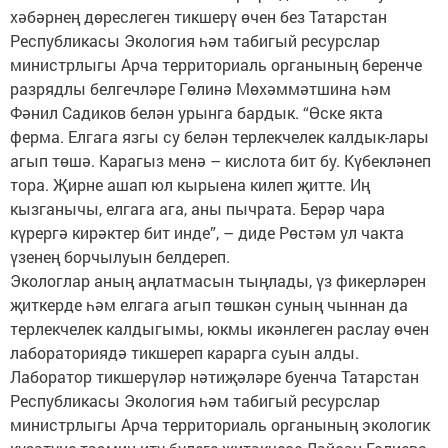
хәбәрнең дөреслеген тикшерү өчен без Татарстан
Республикасы Экология һәм табигый ресурслар
министрлыгы Арча территориаль органының беренче
разрядлы белгечләре Гөлинә Мөхәммәтшина һәм
Фәнил Садиков белән урынга бардык. “Өске якта
ферма. Елгага язгы су белән терлекчелек калдык-лары
агып төшә. Карагыз менә – кислота бит бу. Күбекләнеп
тора. Җирне ашап юл кырыена килеп җитте. Иң
кызганычы, елгага ага, аны пычрата. Берәр чара
күрергә кирәктер бит инде”, – диде Рөстәм ул чакта
үзенең борчылуын белдереп.
Экологлар аның аңлатмасын тыңлады, үз фикерләрен
җиткерде һәм елгага агып төшкән суның чыннан да
терлекчелек калдыгымы, юкмы икәнлеген раслау өчен
лабораториядә тикшереп карарга суын алды.
Лаборатор тикшерүләр нәтиҗәләре буенча Татарстан
Республикасы Экология һәм табигый ресурслар
министрлыгы Арча территориаль органының экологик