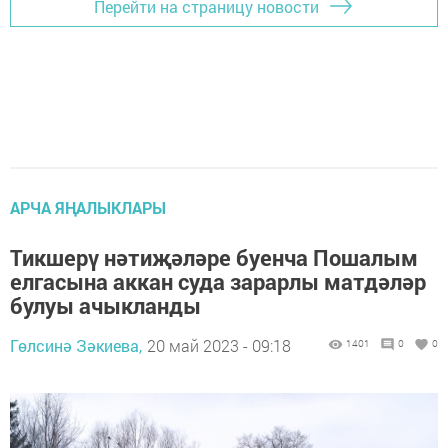
Перейти на страницу новости
АРЧА ЯҢАЛЫКЛАРЫ
Тикшерү нәтиҗәләре буенча Пошалым
елгасына аккан суда зарарлы матдәләр
булуы ачыкланды
Гөлсинә Зәкиева,
20 май 2023 - 09:18
1401
0
0