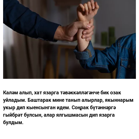
Каләм алып, хат язарга тәвәккәлләгәнче бик озак
уйладым. Баштарак мине танып алырлар, якыннарым
укыр дип кыенсынган идем. Соңрак бүтәннәргә
гыйбрәт булсын, алар ялгышмасын дип язарга
булдым.