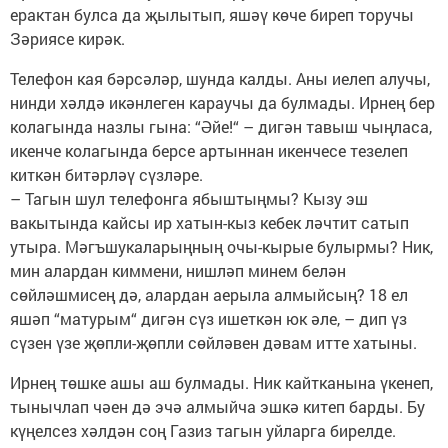
ерактан булса да җылытып, яшәү көче биреп торучы
Зәриясе кирәк.
Телефон кая бәрсәләр, шунда калды. Аны иелеп алучы,
нинди хәлдә икәнлеген караучы да булмады. Ирнең бер
колагында назлы гына: “Әйе!“ – дигән тавыш чыңласа,
икенче колагында берсе артыннан икенчесе тезелеп
киткән битәрләү сүзләре.
– Тагын шул телефонга ябыштыңмы? Кызу эш
вакытында кайсы ир хатын-кыз кебек ләчтит сатып
утыра. Мәгъшукаларыңның очы-кырые булырмы? Ник,
мин алардан киммени, нишләп минем белән
сөйләшмисең дә, алардан аерыла алмыйсың? 18 ел
яшәп “матурым“ дигән сүз ишеткән юк әле, – дип үз
сүзен үзе җөпли-җөпли сөйләвен дәвам итте хатыны.
Ирнең төшке ашы аш булмады. Ник кайтканына үкенеп,
тынычлап чәен дә эчә алмыйча эшкә китеп барды. Бу
күңелсез хәлдән соң Газиз тагын уйларга бирелде.