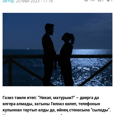
автор,
20 май 2023 - 11:16
1543
0
0
Газиз тәмле итеп: “Нихәл, матурым?“ – дияргә дә
өлгерә алмады, хатыны Гөлназ килеп, телефонын
кулыннан тартып алды да, өйнең стенасына “сылады”.