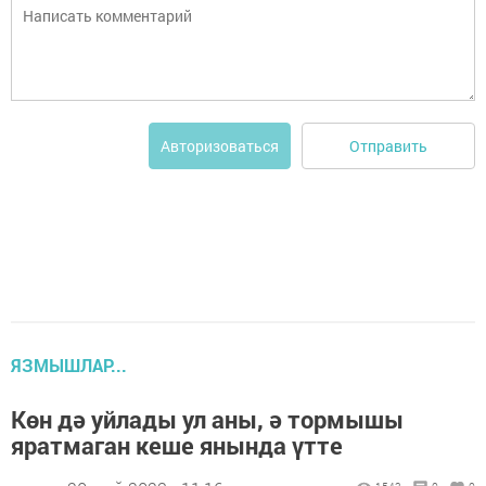
Отправить
Авторизоваться
ЯЗМЫШЛАР...
Көн дә уйлады ул аны, ә тормышы
яратмаган кеше янында үтте