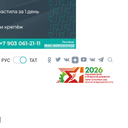
РУС
ТАТ
н