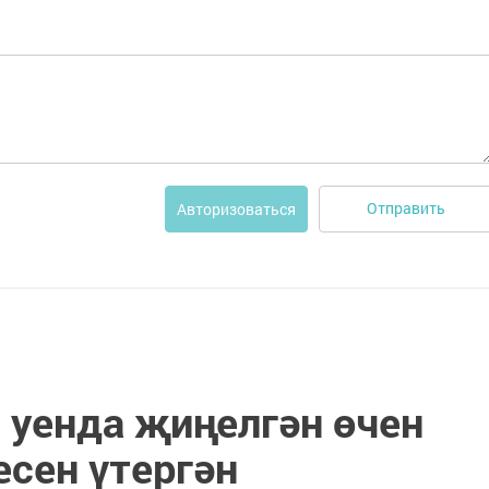
Отправить
Авторизоваться
 уенда җиңелгән өчен
есен үтергән