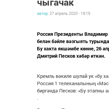
чыгачак
автор,
27 апрель 2020 - 19:19
Россия Президенты Владимир П
белән бәйле вәзгыять турында
Бу хакта якшәмбе көнне, 26 а
Дмитрий Песков хәбәр иткән.
Кремль вәкиле шулай ук «бу хә
Россия 1 телеканалының «Мәс
биргәндә Песков: «Бу этапны ә
.