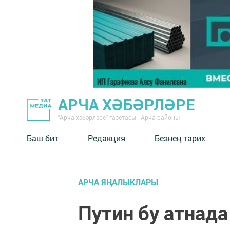
АРЧА ХӘБӘРЛӘРЕ
"Арча хәбәрләре" газетасы - Арча районы
Баш бит
Редакция
Безнең тарих
АРЧА ЯҢАЛЫКЛАРЫ
Путин бу атнада