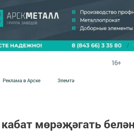
16+
Реклама в Арске
Элемтә
 кабат мөрәҗәгать белә