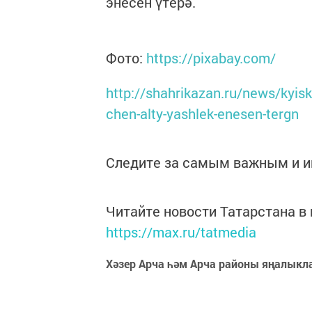
энесен үтерә.
Фото:
https://pixabay.com/
http://shahrikazan.ru/news/kyis
chen-alty-yashlek-enesen-tergn
Следите за самым важным и 
Читайте новости Татарстана 
https://max.ru/tatmedia
Хәзер Арча һәм Арча районы яңалыкл