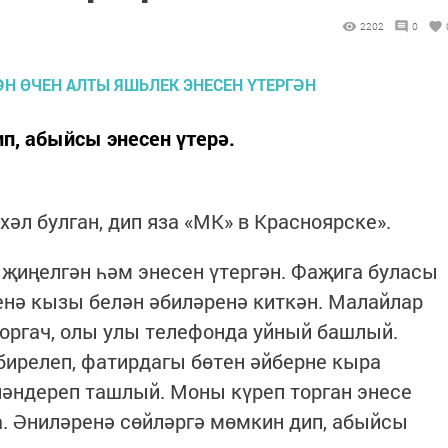
2202
0
п, абыйсы энесен үтерә.
әл булган, дип яза «МК» в Красноярске».
 җиңелгән һәм энесен үтергән. Фаҗига буласы
енә кызы белән әбиләренә киткән. Малайлар
торгач, олы улы телефонда уйный башлый.
 бирелеп, фатирдагы бөтен әйберне кыра
әндереп ташлый. Моны күреп торган энесе
а. Әниләренә сөйләргә мөмкин дип, абыйсы