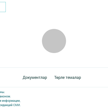
Документлар
Төрле темалар
ены.
аконом.
ме информации,
 редакций СМИ.