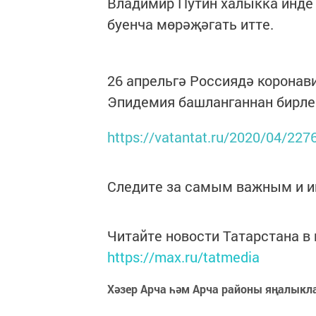
Владимир Путин халыкка инде 
буенча мөрәҗәгать итте.
26 апрельгә Россиядә коронав
Эпидемия башланганнан бирле 
https://vatantat.ru/2020/04/227
Следите за самым важным и 
Читайте новости Татарстана 
https://max.ru/tatmedia
Хәзер Арча һәм Арча районы яңалыкл