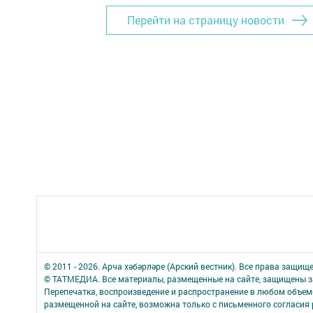
Перейти на страницу новости
© 2011 - 2026. Арча хәбәрләре (Арский вестник). Все права защищ
© ТАТМЕДИА. Все материалы, размещенные на сайте, защищены з
Перепечатка, воспроизведение и распространение в любом объе
размещенной на сайте, возможна только с письменного согласия