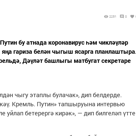
2251
0
утин бу атнада коронавирус һәм чикләүләр
 яңа гариза белән чыгыш ясарга планлаштыра
прельдә, Дәүләт башлыгы матбугат секретаре
лдән чыгу этаплы булачак», дип белдерде.
кәү. Кремль. Путин» тапшыруына интервью
ле уйлап бетерергә кирәк», — дип билгеләп үтте