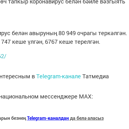
өч тапкыр коронавирус белән бәйле вәзгыять
ирус белән авыруның 80 949 очрагы теркәлгән.
747 кеше үлгән, 6767 кеше терелгән.
62/
интересным в
Telegram-канале
Татмедиа
в национальном мессенджере MАХ:
арын безнең
Telegram-каналдан
да белә аласыз