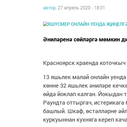
автор,
27 апрель 2020 - 18:31
Әниләренә сөйләргә мөмкин ди
Красноярск краенда коточкыч х
13 яшьлек малай онлайн уенда
көнне 32 яшьлек әниләре кечк
өйдә йоклап калган. Йокыдан 
Раундта оттыргач, истерикага
башлый. Шкаф, өстәлләрне әйл
куркуыннан кухняга кереп кач