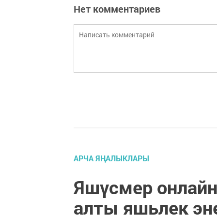
Нет комментариев
АРЧА ЯҢАЛЫКЛАРЫ
Яшүсмер онлайн
алты яшьлек эн