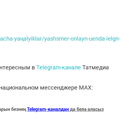
kacha-yaңalyiklar/yashsmer-onlayn-uenda-ielgn-
интересным в
Telegram-канале
Татмедиа
в национальном мессенджере MАХ:
арын безнең
Telegram-каналдан
да белә аласыз