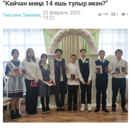
“Кайчан миңа 14 яшь тулыр икән?”
25 февраль 2025 -
Гөлсинә Зәкиева,
706
0
0
13:22