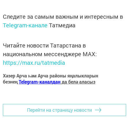
Следите за самым важным и интересным в
Telegram-канале
Татмедиа
Читайте новости Татарстана в
национальном мессенджере MАХ:
https://max.ru/tatmedia
Хәзер Арча һәм Арча районы яңалыкларын
безнең
Telegram-каналдан
да белә аласыз
Перейти на страницу новости