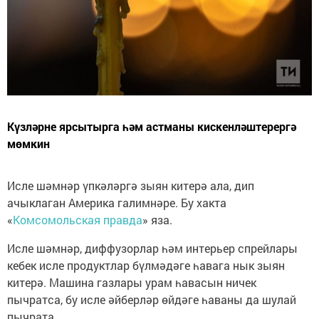
Күзләрне ярсытырга һәм астманы кискенләштерергә
мөмкин
Исле шәмнәр үпкәләргә зыян китерә ала, дип
ачыклаган Америка галимнәре. Бу хакта
«
Комсомольская правда
» яза.
Исле шәмнәр, диффузорлар һәм интерьер спрейлары
кебек исле продуктлар бүлмәдәге һавага нык зыян
китерә. Машина газлары урам һавасын ничек
пычратса, бу исле әйберләр өйдәге һаваны да шулай
пычрата.