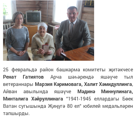
25 февральдә район башкарма комитеты җитәкчесе
Ренат Гатиятов
Арча шәһәрендә яшәүче тыл
ветераннары
Марзия Кәримовага, Халит Хәмидуллинга
,
Айван авылында яшәүче
Мәдинә Миннулинага,
Минталига Хәйруллинага
“1941-1945 еллардагы Бөек
Ватан сугышында Җиңүгә 80 ел“ юбилей медальләрен
тапшырды.