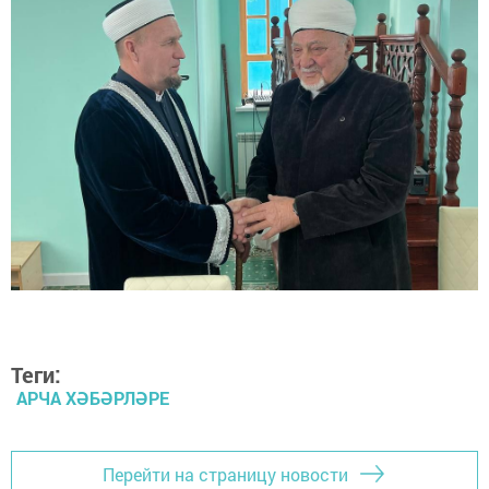
Теги:
АРЧА ХӘБӘРЛӘРЕ
Перейти на страницу новости