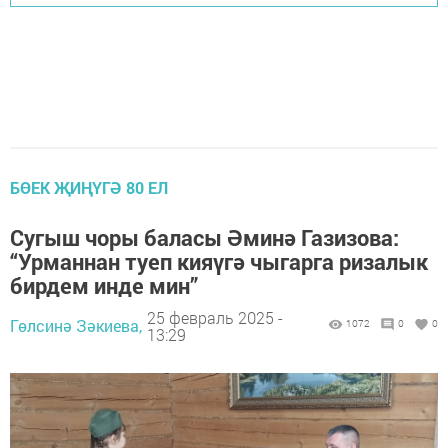
БӨЕК ҖИҢҮГӘ 80 ЕЛ
Сугыш чоры баласы Әминә Газизова:
“Урманнан туеп кияүгә чыгарга ризалык
бирдем инде мин”
25 февраль 2025 -
Гөлсинә Зәкиева,
1072
0
0
13:29