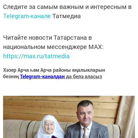
Следите за самым важным и интересным в
Telegram-канале
Татмедиа
Читайте новости Татарстана в
национальном мессенджере MАХ:
https://max.ru/tatmedia
Хәзер Арча һәм Арча районы яңалыкларын
безнең
Telegram-каналдан
да белә аласыз