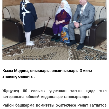
Кызы Мәдинә, оныклары, оныкчыклары Әминә
апаның юанычы.
Җиңүнең 80 еллыгы уңаеннан тагын җиде тыл
ветеранына юбилей медальләре тапшырылды.
Район башкарма комитеты җитәкчесе Ренат Гатиятов