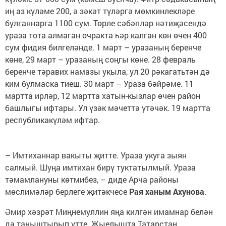
иң аз күләме 200, ә зәкәт түләргә мөмкинлекләре
булганнарга 1100 сум. Төрле сәбәпләр нәтиҗәсендә
ураза тота алмаган очракта һәр калган көн өчен 400
сум фидия билгеләнде. 1 март – уразаның беренче
көне, 29 март – уразаның соңгы көне. 28 февраль
беренче тәравих намазы укыла, ул 20 рәкагатьтән дә
ким булмаска тиеш. 30 март – Ураза бәйрәме. 11
мартта ирләр, 12 мартта хатын-кызлар өчен район
башлыгы ифтары. Ул үзәк мәчеттә үтәчәк. 19 мартта
республикакүләм ифтар.
– Имтиханнар вакыты җитте. Ураза укуга зыян
салмый. Шуңа имтихан бирү туктатылмый. Ураза
тәмамлануны көтмибез, – диде Арча районы
мөслимәләр берлеге җитәкчесе
Рая ханым Ахунова
.
Әмир хәзрәт Миңнемуллин яңа килгән имамнар белән
дә таныштырып үтте. Җыелышта Татарстан