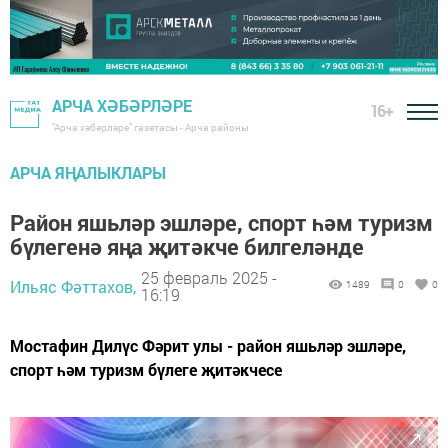
АРЧА ХӘБӘРЛӘРЕ
16+
"Арча хәбәрләре" газетасы - Арча районы
АРЧА ЯҢАЛЫКЛАРЫ
Район яшьләр эшләре, спорт һәм туризм
бүлегенә яңа җитәкче билгеләнде
25 февраль 2025 -
Ильяс Фәттахов,
1489
0
0
16:19
Мостафин Дилүс Фәрит улы - район яшьләр эшләре,
спорт һәм туризм бүлеге җитәкчесе