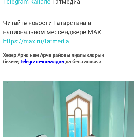
Telegram-канале
Татмедиа
Читайте новости Татарстана в
национальном мессенджере MАХ:
https://max.ru/tatmedia
Хәзер Арча һәм Арча районы яңалыкларын
безнең
Telegram-каналдан
да белә аласыз