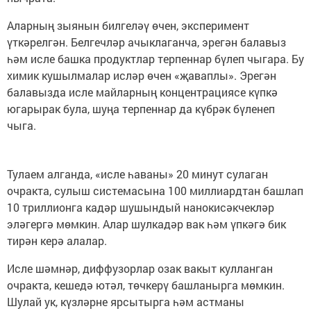
Аларның зыянын билгеләү өчен, эксперимент
үткәрелгән. Белгечләр ачыклаганча, эрегән балавыз
һәм исле башка продуктлар терпеннар бүлеп чыгара. Бу
химик кушылмалар исләр өчен «җаваплы». Эрегән
балавызда исле майларның концентрациясе күпкә
югарырак була, шуңа терпеннар да күбрәк бүленеп
чыга.
Тулаем алганда, «исле һаваны» 20 минут сулаган
очракта, сулыш системасына 100 миллиардтан башлап
10 триллионга кадәр шушындый нанокисәкчекләр
эләгергә мөмкин. Алар шулкадәр вак һәм үпкәгә бик
тирән керә алалар.
Исле шәмнәр, диффузорлар озак вакыт кулланган
очракта, кешедә ютәл, төчкерү башланырга мөмкин.
Шулай ук, күзләрне ярсытырга һәм астманы