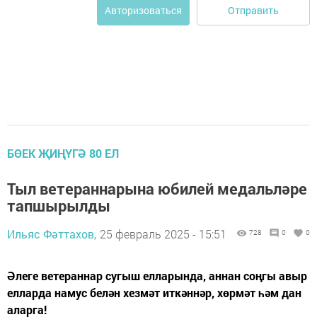
Отправить
Авторизоваться
БӨЕК ҖИҢҮГӘ 80 ЕЛ
Тыл ветераннарына юбилей медальләре
тапшырылды
Ильяс Фәттахов,
25 февраль 2025 - 15:51
728
0
0
Әлеге ветераннар сугыш елларында, аннан соңгы авыр
елларда намус белән хезмәт иткәннәр, хөрмәт һәм дан
аларга!