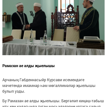
Рамазан ае алды җыелышы
Арчаның Габденнасыйр Курсави исемендәге
мәчетендә имамнар һәм мөгаллимәләр җыелышы
булып узды.
Бу Рамазан ае алды җыелышы. Бергәләп киңәш-табыш
итү, көн кадагында туган мәсьәләләрне уртага салып