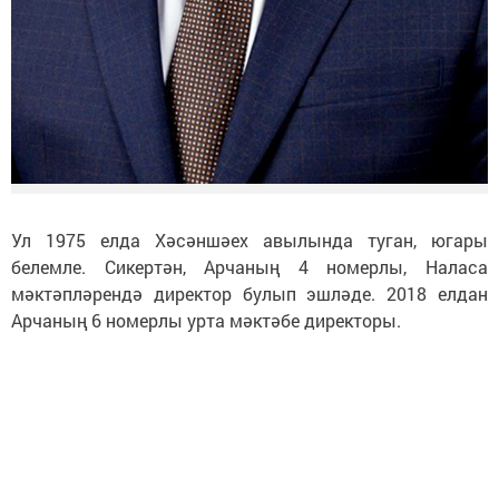
Ул 1975 елда Хәсәншәех авылында туган, югары
белемле. Сикертән, Арчаның 4 номерлы, Наласа
мәктәпләрендә директор булып эшләде. 2018 елдан
Арчаның 6 номерлы урта мәктәбе директоры.