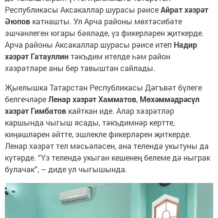
Республикасы Аксакаллар шурасы рәисе
Айрат хәзрәт
Әюпов
катнашты. Ул Арча районы мөхтәсибәте
эшчәнлеген югары бәяләде, үз фикерләрен җиткерде.
Арча районы Аксакаллар шурасы рәисе итеп
Надир
хәзрәт Гатауллин
тәкъдим ителде һәм район
хәзрәтләре аны бер тавыштан сайлады.
Җыелышка Татарстан Республикасы Дәгъвәт бүлеге
белгечләре
Ленар хәзрәт Хамматов
,
Мөхәммәдрәсүл
хәзрәт Гимбатов
кайткан иде. Алар хәзрәтләр
каршында чыгыш ясады, тәкъдимнәр кертте,
киңәшләрен әйтте, эшлекле фикерләрен җиткерде.
Ленар хәзрәт тел мәсьәләсен, ана телендә укытуны да
күтәрде. “Үз телендә укыган кешенең белеме дә ныграк
булачак”, – диде ул чыгышында.