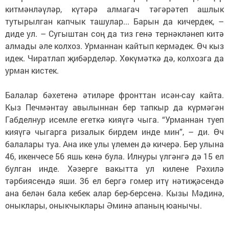
китмәнләүләр, күтәрә алмагач тәгәрәтеп ашлык
тутырылган капчык ташулар... Барын да кичердек, –
диде ул. – Сугыштан соң да тиз генә тернәкләнеп китә
алмады әле колхоз. Урманнан кайтып кермәдек. Өч кыз
идек. Чиратлап җибәрделәр. Хөкүмәткә дә, колхозга да
урман кистек.
Балалар бәхетенә әтиләре фронттан исән-сау кайта.
Кыз Печмәнтау авылыннан бер тапкыр да күрмәгән
Габделнур исемле егеткә кияүгә чыга. “Урманнан туеп
кияүгә чыгарга ризалык бирдем инде мин”, – ди. Өч
балалары туа. Ана ике улы үлемен дә кичерә. Бер улына
46, икенчесе 56 яшь кенә була. Илнуры үлгәнгә дә 15 ел
булган инде. Хәзерге вакытта ул килене Рәхилә
тәрбиясендә яши. 36 ел бергә гомер итү нәтиҗәсендә
ана белән бала кебек алар бер-берсенә. Кызы Мәдинә,
оныклары, оныкчыклары Әминә апаның юанычы.