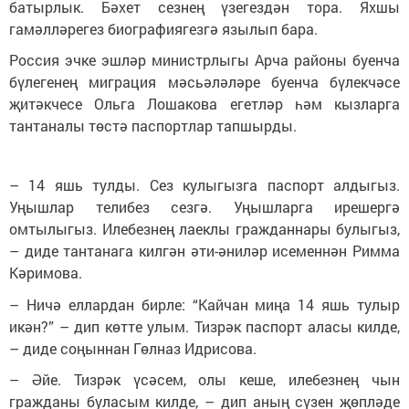
батырлык. Бәхет сезнең үзегездән тора. Яхшы
гамәлләрегез биографиягезгә язылып бара.
Россия эчке эшләр министрлыгы Арча районы буенча
бүлегенең миграция мәсьәләләре буенча бүлекчәсе
җитәкчесе Ольга Лошакова егетләр һәм кызларга
тантаналы төстә паспортлар тапшырды.
– 14 яшь тулды. Сез кулыгызга паспорт алдыгыз.
Уңышлар телибез сезгә. Уңышларга ирешергә
омтылыгыз. Илебезнең лаеклы гражданнары булыгыз,
– диде тантанага килгән әти-әниләр исеменнән Римма
Кәримова.
– Ничә еллардан бирле: “Кайчан миңа 14 яшь тулыр
икән?” – дип көтте улым. Тизрәк паспорт аласы килде,
– диде соңыннан Гөлназ Идрисова.
– Әйе. Тизрәк үсәсем, олы кеше, илебезнең чын
гражданы буласым килде, – дип аның сүзен җөпләде