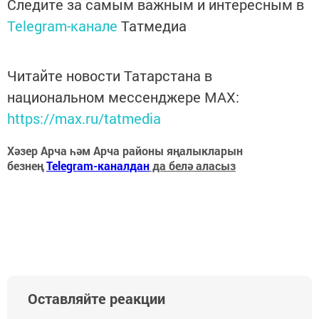
Следите за самым важным и интересным в
Telegram-канале
Татмедиа
Читайте новости Татарстана в
национальном мессенджере MАХ:
https://max.ru/tatmedia
Хәзер Арча һәм Арча районы яңалыкларын
безнең
Telegram-каналдан
да белә аласыз
Оставляйте реакции