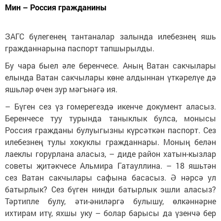
Мин – Россия гражданины
ЗАГС бүлегенең тантаналар залында илебезнең яшь
гражданнарына паспорт тапшырылды.
Бу чара быел әле беренчесе. Аның Ватан сакчылары
елында Ватан сакчылары көне алдыннан үткәрелүе дә
яшьләр өчен зур мәгънәгә ия.
– Бүген сез үз гомерегездә икенче документ аласыз.
Беренчесе туу турында таныклык булса, монысы
Россия гражданы булуыгызны күрсәткән паспорт. Сез
илебезнең тулы хокуклы гражданнары. Моның белән
лаеклы горурлана аласыз, – диде район хатын-кызлар
советы җитәкчесе Альмира Гатауллина. – 18 яшьтән
сез Ватан сакчылары сафына басасыз. Ә нәрсә ул
батырлык? Сез бүген нинди батырлык эшли аласыз?
Тәртипле булу, әти-әниләргә булышу, өлкәннәрне
ихтирам итү, яхшы уку – болар барысы да үзенчә бер