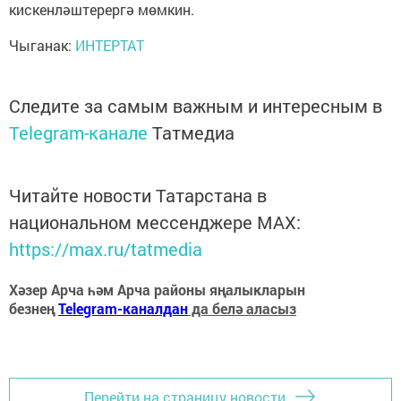
кискенләштерергә мөмкин.
Чыганак:
ИНТЕРТАТ
Следите за самым важным и интересным в
Telegram-канале
Татмедиа
Читайте новости Татарстана в
национальном мессенджере MАХ:
https://max.ru/tatmedia
Хәзер Арча һәм Арча районы яңалыкларын
безнең
Telegram-каналдан
да белә аласыз
Перейти на страницу новости