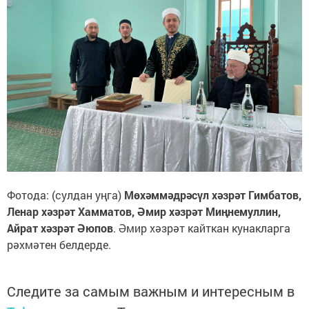
Фотода: (сулдан уңга)
Мөхәммәдрәсүл хәзрәт Гимбатов,
Ленар хәзрәт Хамматов, Әмир хәзрәт Миңнемуллин,
Айрат хәзрәт Әюпов
. Әмир хәзрәт кайткан кунакларга
рәхмәтен белдерде.
Следите за самым важным и интересным в