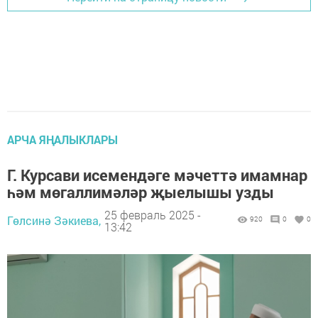
АРЧА ЯҢАЛЫКЛАРЫ
Г. Курсави исемендәге мәчеттә имамнар
һәм мөгаллимәләр җыелышы узды
25 февраль 2025 -
Гөлсинә Зәкиева,
920
0
0
13:42