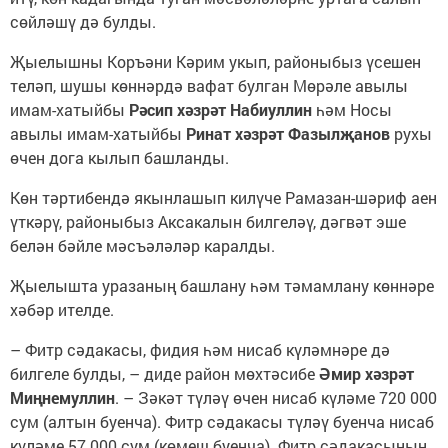
сөйләшү дә булды.
Җыелышны Коръәни Кәрим укып, районыбыз үсешен
теләп, шушы көннәрдә вафат булган Мөрәле авылы
имам-хатыйбы
Рәсип хәзрәт Набиуллин
һәм Носы
авылы имам-хатыйбы
Ринат хәзрәт Фазылҗанов
рухы
өчен дога кылып башланды.
Көн тәртибендә якынлашып килүче Рамазан-шәриф аен
үткәрү, районыбыз Аксакалын билгеләү, дәгвәт эше
белән бәйле мәсъәләләр каралды.
Җыелышта уразаның башлану һәм тәмамлану көннәре
хәбәр ителде.
– Фитр сәдакасы, фидия һәм нисаб күләмнәре дә
билгеле булды, – диде район мөхтәсибе
Әмир хәзрәт
Миңнемуллин
. – Зәкәт түләү өчен нисаб күләме 720 000
сум (алтын буенча). Фитр сәдакасы түләү буенча нисаб
күләме 57 000 сум (көмеш буенча). Фитр сәдакасының