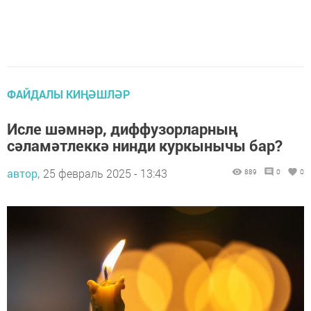
ФАЙДАЛЫ КИҢӘШЛӘР
Исле шәмнәр, диффузорларның
сәламәтлеккә нинди куркынычы бар?
автор,
25 февраль 2025 - 13:43
889
0
0