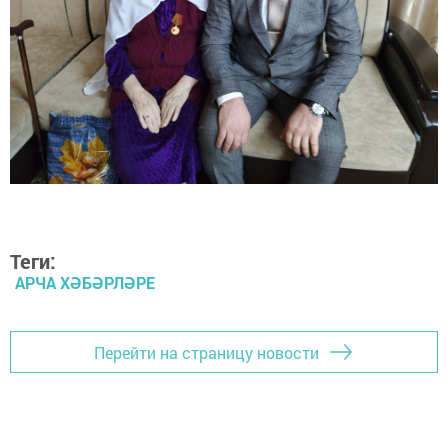
Теги:
АРЧА ХӘБӘРЛӘРЕ
Перейти на страницу новости