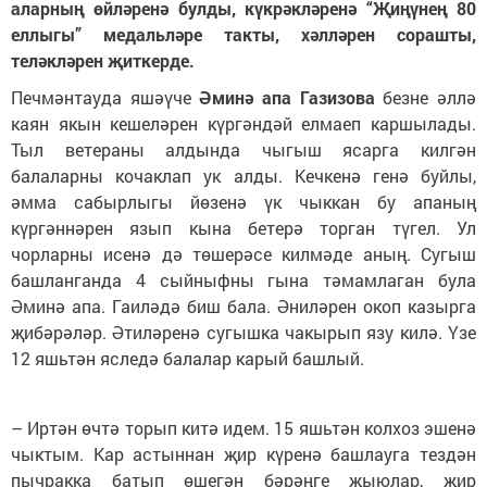
аларның өйләренә булды, күкрәкләренә “Җиңүнең 80
еллыгы” медальләре такты, хәлләрен сорашты,
теләкләрен җиткерде.
Печмәнтауда яшәүче
Әминә апа Газизова
безне әллә
каян якын кешеләрен күргәндәй елмаеп каршылады.
Тыл ветераны алдында чыгыш ясарга килгән
балаларны кочаклап ук алды. Кечкенә генә буйлы,
әмма сабырлыгы йөзенә үк чыккан бу апаның
күргәннәрен язып кына бетерә торган түгел. Ул
чорларны исенә дә төшерәсе килмәде аның. Сугыш
башланганда 4 сыйныфны гына тәмамлаган була
Әминә апа. Гаиләдә биш бала. Әниләрен окоп казырга
җибәрәләр. Әтиләренә сугышка чакырып язу килә. Үзе
12 яшьтән яследә балалар карый башлый.
– Иртән өчтә торып китә идем. 15 яшьтән колхоз эшенә
чыктым. Кар астыннан җир күренә башлауга тездән
пычракка батып өшегән бәрәңге җыюлар, җир