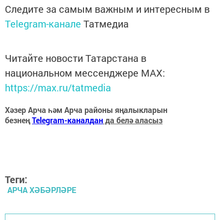
Следите за самым важным и интересным в
Telegram-канале
Татмедиа
Читайте новости Татарстана в
национальном мессенджере MАХ:
https://max.ru/tatmedia
Хәзер Арча һәм Арча районы яңалыкларын
безнең
Telegram-каналдан
да белә аласыз
Теги:
АРЧА ХӘБӘРЛӘРЕ