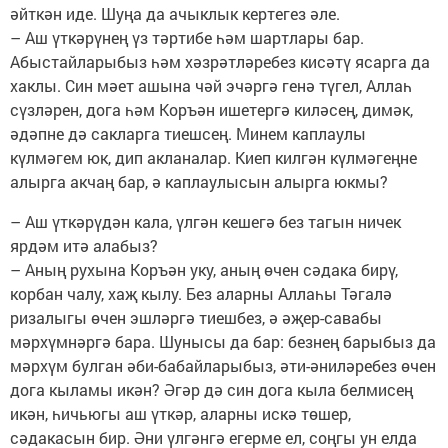
әйткән иде. Шуңа да ачыклык кертегез әле.
– Аш үткәрүнең үз тәртибе һәм шартлары бар.
Абыстайларыбыз һәм хәзрәтләребез кисәтү ясарга да
хаклы. Син мәет ашына чәй эчәргә генә түгел, Аллаһ
сүзләрен, дога һәм Коръән ишетергә киләсең, димәк,
әдәпне дә сакларга тиешсең. Минем каплаулы
күлмәгем юк, дип акланалар. Киеп килгән күлмәгеңне
алырга акчаң бар, ә каплаулысын алырга юкмы?
– Аш үткәрүдән кала, үлгән кешегә без тагын ничек
ярдәм итә алабыз?
– Аның рухына Коръән уку, аның өчен сәдака бирү,
корбан чалу, хаҗ кылу. Без аларны Аллаһы Тәгалә
ризалыгы өчен эшләргә тиешбез, ә әҗер-савабы
мәрхүмнәргә бара. Шунысы да бар: безнең барыбыз да
мәрхүм булган әби-бабайларыбыз, әти-әниләребез өчен
дога кыламы икән? Әгәр дә син дога кыла белмисең
икән, һичьюгы аш үткәр, аларны искә төшер,
сәдакасын бир. Әни үлгәнгә егерме ел, соңгы ун елда