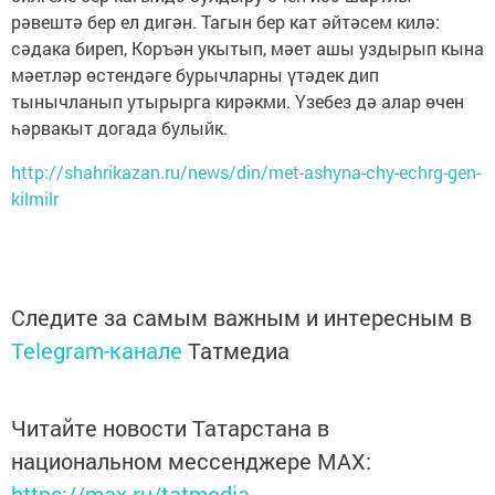
рәвештә бер ел дигән. Тагын бер кат әйтәсем килә:
сәдака биреп, Коръән укытып, мәет ашы уздырып кына
мәетләр өстендәге бурычларны үтәдек дип
тынычланып утырырга кирәкми. Үзебез дә алар өчен
һәрвакыт догада булыйк.
http://shahrikazan.ru/news/din/met-ashyna-chy-echrg-gen-
kilmilr
Следите за самым важным и интересным в
Telegram-канале
Татмедиа
Читайте новости Татарстана в
национальном мессенджере MАХ:
https://max.ru/tatmedia