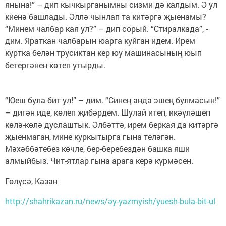
янына!” – дип кычкырганымны сизми дә калдым. Ә ул
киенә башлады. Әллә чынлап та китәргә җыенамы?
“Минем чалбар кая ул?” – дип сорый. “Стиралкада”, -
дим. Яраткан чалбарын юарга куйган идем. Ирем
куртка белән трусиктан кер юу машинасының юып
бетергәнен көтеп утырды.
“Юеш була бит ул!” – дим. “Синең анда эшең булмасын!”
– дигән иде, көлеп җибәрдем. Шулай итеп, икәүләшеп
көлә-көлә дуслаштык. Әлбәттә, ирем беркая да китәргә
җыенмаган, мине куркытырга гына теләгән.
Мәхәббәтебез көчле, бер-беребездән башка яши
алмыйбыз. Чит-ятлар гына арага керә күрмәсен.
Гөлүсә, Казан
http://shahrikazan.ru/news/әy-yazmyish/yuesh-bula-bit-ul