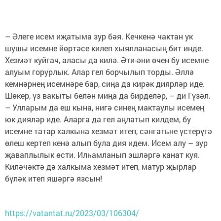
– Әлеге исем иҗатыма зур бәя. Кечкенә чактан ук
шушы исемне йөртәсе килеп хыялланасың бит инде.
Хезмәт куйгач, аласы да килә. Әти-әни өчен бу исемне
алуым горурлык. Алар гел борчылып торды. Әллә
кемнәрнең исемнәре бар, сиңа да кирәк диярләр иде.
Шөкер, үз вакыты белән миңа да бирделәр, – ди Гүзәл.
– Улларым да еш кына, нигә синең мактаулы исемең
юк дияләр иде. Аларга да гел аңлатып килдем, бу
исемне татар халкына хезмәт итеп, сәнгатьне үстерүгә
өлеш кертеп кенә алып була дия идем. Исем алу – зур
җаваплылык өсти. Илһамланып эшләргә канат куя.
Киләчәктә дә халкыма хезмәт итеп, матур җырлар
бүләк итеп яшәргә язсын!
https://vatantat.ru/2023/03/106304/