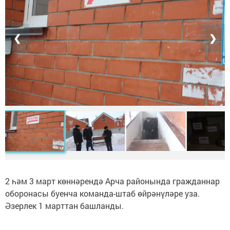
❮
❯
2 һәм 3 март көннәрендә Арча районында гражданнар
оборонасы буенча команда-штаб өйрәнүләре уза.
Әзерлек 1 марттан башланды.