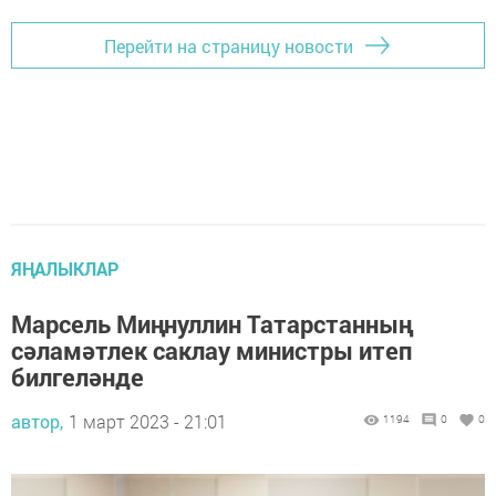
Перейти на страницу новости
ЯҢАЛЫКЛАР
Марсель Миңнуллин Татарстанның
сәламәтлек саклау министры итеп
билгеләнде
автор,
1 март 2023 - 21:01
1194
0
0