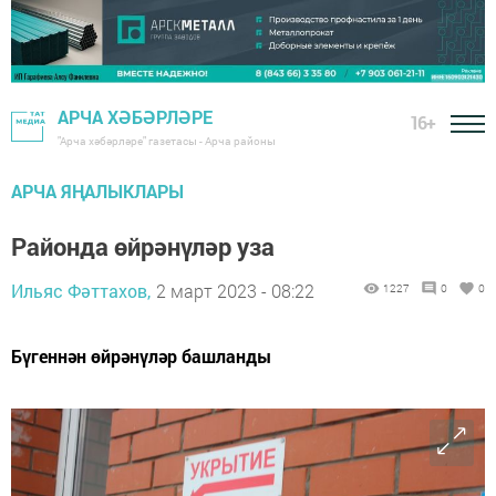
АРЧА ХӘБӘРЛӘРЕ
16+
"Арча хәбәрләре" газетасы - Арча районы
АРЧА ЯҢАЛЫКЛАРЫ
Районда өйрәнүләр уза
Ильяс Фәттахов,
2 март 2023 - 08:22
1227
0
0
Бүгеннән өйрәнүләр башланды