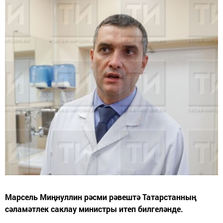
Марсель Миңнуллин рәсми рәвештә Татарстанның
сәламәтлек саклау министры итеп билгеләнде.