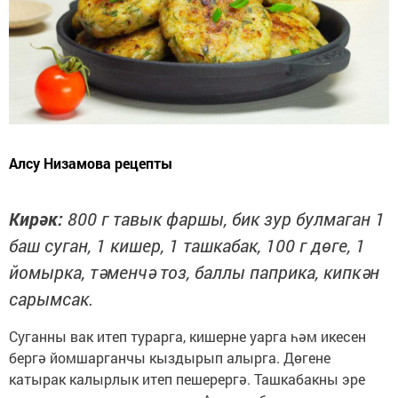
Алсу Низамова рецепты
Кирәк:
800 г тавык фаршы, бик зур булмаган 1
баш суган, 1 кишер, 1 ташкабак, 100 г дөге, 1
йомырка, тәменчә тоз, баллы паприка, кипкән
сарымсак.
Суганны вак итеп турарга, кишерне уарга һәм икесен
бергә йомшарганчы кыздырып алырга. Дөгене
катырак калырлык итеп пешерергә. Ташкабакны эре