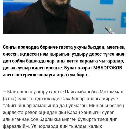
Соңгы араларда берничә газета укучыбыздан, мәетнең
өчесен, җидесен һәм кырыгын уздыру дөрес түгел икән
дип сөйли башладылар, аны хәтта харамга чыгаралар,
дигән сүзләр килеп иреште. Булат хәзрәт МӨБӘРӘКОВ
әлеге четерекле сорауга аңлатма бирә.
– Мәет ашын үткәрү гадәте Пәйгамбәребез Мөхәммәд
(с.г.с.) вакытында юк иде. Сәхабәләр, аларга иярүче
тәбигыйннар заманында да булмаган. Мин аны безнең
җирлектә революциядән яки Казан ханлыгы яулап
алынганнан соң барлыкка килгән булырга тиеш дип
фаразлыйм. Ул чорларда дин тыелды, халык