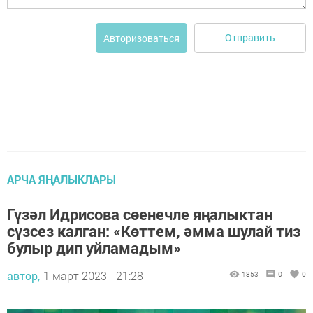
Отправить
Авторизоваться
АРЧА ЯҢАЛЫКЛАРЫ
Гүзәл Идрисова сөенечле яңалыктан
сүзсез калган: «Көттем, әмма шулай тиз
булыр дип уйламадым»
автор,
1 март 2023 - 21:28
1853
0
0