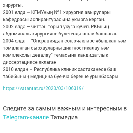
хирургы.
2001 елда – КГМУның №1 хирургия авырулары
кафедрасы аспирантурасына укырга кергән.
2002 елда – читтән торып укуга күчеп, РКБның
абдоминаль хирургиясе бүлегендә эшли башлаган.
2004 елда – “Операциядән соң эчәкләре ябышкан һәм
томаланган сырхауларны диагностикалау һәм
комплекслы дәвалау” темасына кандидатлык
диссертациясе яклаган.
2010 елдан – Республика клиник хастаханәсе баш
табибының медицина буенча беренче урынбасары.
https://vatantat.ru/2023/03/106319/
Следите за самым важным и интересным в
Telegram-канале
Татмедиа