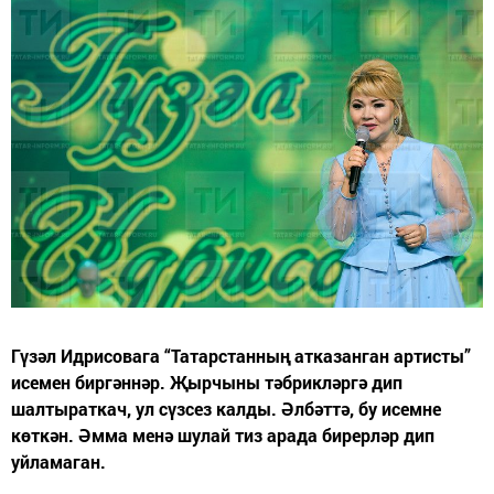
Гүзәл Идрисовага “Татарстанның атказанган артисты”
исемен биргәннәр. Җырчыны тәбрикләргә дип
шалтыраткач, ул сүзсез калды. Әлбәттә, бу исемне
көткән. Әмма менә шулай тиз арада бирерләр дип
уйламаган.