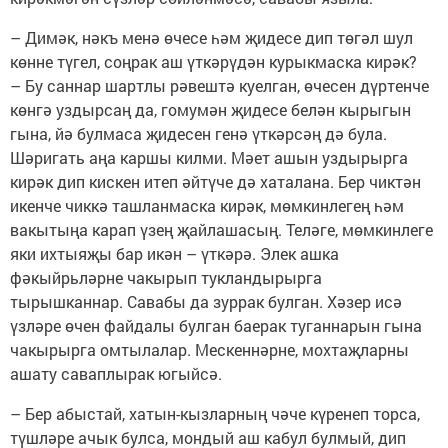
– Димәк, нәкъ менә өчесе һәм җидесе дип төгәл шул
көнне түгел, соңрак аш үткәрүдән курыкмаска кирәк?
– Бу саннар шартлы рәвештә куелган, өчесен дүртенче
көнгә уздырсаң да, гомумән җидесе белән кырыгын
гына, йә булмаса җидесен генә үткәрсәң дә була.
Шәригать аңа каршы килми. Мәет ашын уздырырга
кирәк дип кискен итеп әйтүче дә хаталана. Бер чиктән
икенче чиккә ташланмаска кирәк, мөмкинлегең һәм
вакытыңа карап үзең җайлашасың. Теләге, мөмкинлеге
яки ихтыяҗы бар икән – үткәрә. Элек ашка
фәкыйрьләрне чакырып тукландырырга
тырышканнар. Савабы да зуррак булган. Хәзер исә
үзләре өчен файдалы булган баерак туганнарын гына
чакырырга омтылалар. Мескеннәрне, мохтаҗларны
ашату саваплырак югыйсә.
– Бер абыстай, хатын-кызларның чәче күренеп торса,
түшләре ачык булса, мондый аш кабул булмый, дип