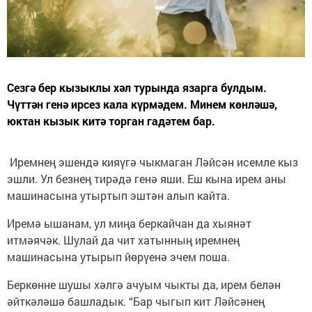
Сезгә бер кызыклы хәл турында язарга булдым.
Чүттән генә ирсез кала күрмәдем. Минем көнләшә,
юктан кызык китә торган гадәтем бар.
Иремнең эшендә кияүгә чыкмаган Ләйсән исемле кыз
эшли. Ул безнең тирәдә генә яши. Еш кына ирем аны
машинасына утыртып эштән алып кайта.
Иремә ышанам, ул миңа беркайчан да хыянәт
итмәячәк. Шулай да чит хатынның иремнең
машинасына утырып йөрүенә эчем поша.
Беркөнне шушы хәлгә ачуым чыкты да, ирем белән
әйткәләшә башладык. “Бар чыгып кит Ләйсәнең