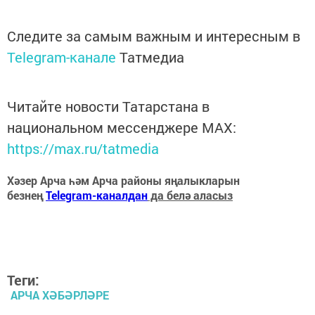
Следите за самым важным и интересным в
Telegram-канале
Татмедиа
Читайте новости Татарстана в
национальном мессенджере MАХ:
https://max.ru/tatmedia
Хәзер Арча һәм Арча районы яңалыкларын
безнең
Telegram-каналдан
да белә аласыз
Теги:
АРЧА ХӘБӘРЛӘРЕ