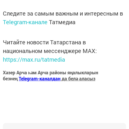
Следите за самым важным и интересным в
Telegram-канале
Татмедиа
Читайте новости Татарстана в
национальном мессенджере MАХ:
https://max.ru/tatmedia
Хәзер Арча һәм Арча районы яңалыкларын
безнең
Telegram-каналдан
да белә аласыз