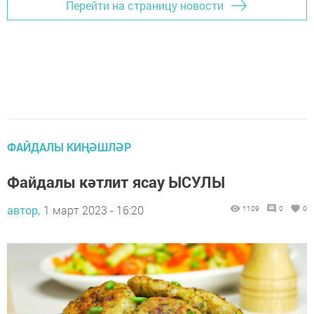
Перейти на страницу новости
ФАЙДАЛЫ КИҢӘШЛӘР
Файдалы кәтлит ясау ЫСУЛЫ
автор,
1 март 2023 - 16:20
1109
0
0