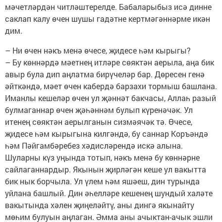
мәчетләрдән читләштерелде. Бабаларыбыз исә динне
саклап калу өчен шушы гадәтне кертмәгәннәрме икән
дим.
– Ни өчен нәкъ менә өчесе, җидесе һәм кырыгы?
– Бу көннәрдә мәетнең итләре сөяктән аерыла, аңа бик
авыр була дип аңлатма бирүчеләр бар. Дөресен генә
әйткәндә, мәет өчен кабердә барзахи тормыш башлана.
Иманлы кешеләр өчен ул җәннәт бакчасы, Аллаһ разый
булмаганнар өчен җәһәннәм булып күренәчәк. Ул
итенең сөяктән аерылганын сизмәячәк тә. Өчесе,
җидесе һәм кырыгына килгәндә, бу саннар Коръәндә
һәм Пәйгамбәребез хәдисләрендә искә алына.
Шуларны күз уңында тотып, нәкъ менә бу көннәрне
сайлаганнардыр. Якынын җирләгән кеше ул вакытта
бик нык борчыла. Ул үлем һәм яшәеш, дин турында
уйлана башлый. Дин әһелләре кешенең шундый халәте
вакытында хәлен җиңеләйтү, аны дингә якынайту
мөһим булуын аңлаган. Әмма аны ачыктан-ачык эшли