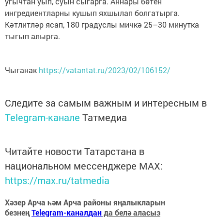
угычтан уып, суын сыгарга. Аннары бөтен
ингредиентларны кушып яхшылап болгатырга.
Кәтлитләр ясап, 180 градуслы мичкә 25–30 минутка
тыгып алырга.
Чыганак
https://vatantat.ru/2023/02/106152/
Следите за самым важным и интересным в
Telegram-канале
Татмедиа
Читайте новости Татарстана в
национальном мессенджере MАХ:
https://max.ru/tatmedia
Хәзер Арча һәм Арча районы яңалыкларын
безнең
Telegram-каналдан
да белә аласыз