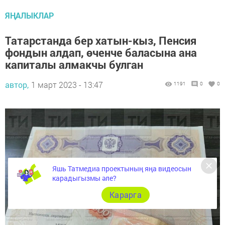
ЯҢАЛЫКЛАР
Татарстанда бер хатын-кыз, Пенсия
фондын алдап, өченче баласына ана
капиталы алмакчы булган
автор,
1 март 2023 - 13:47
1191
0
0
Яшь Татмедиа проектының яңа видеосын
карадыгызмы әле?
Карарга