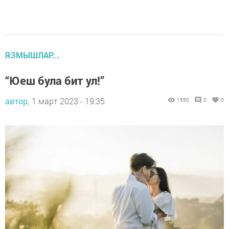
ЯЗМЫШЛАР...
“Юеш була бит ул!”
автор,
1 март 2023 - 19:35
1550
0
0