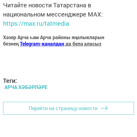
Читайте новости Татарстана в
национальном мессенджере MАХ:
https://max.ru/tatmedia
Хәзер Арча һәм Арча районы яңалыкларын
безнең
Telegram-каналдан
да белә аласыз
Теги:
АРЧА ХӘБӘРЛӘРЕ
Перейти на страницу новости