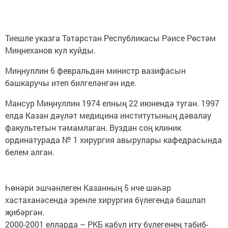
Тиешле указга Татарстан Республикасы Рәисе Рөстәм
Миңнеханов кул куйды.
Миңнуллин 6 февральдән министр вазифасын
башкаручы итеп билгеләнгән иде.
Мансур Миңнуллин 1974 елның 22 июнендә туган. 1997
елда Казан дәүләт медицина институтының дәвалау
факультетын тәмамлаган. Вуздан соң клиник
ординатурада № 1 хирургия авырулары кафедрасында
белем алган.
Һөнәри эшчәнлеген Казанның 5 нче шәһәр
хастаханәсендә эренле хирургия бүлегендә башлап
җибәргән.
2000-2001 елларда – РКБ кабул итү бүлегенең табиб-