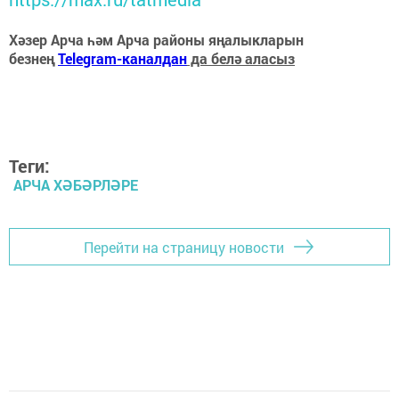
Хәзер Арча һәм Арча районы яңалыкларын
безнең
Telegram-каналдан
да белә аласыз
Теги:
АРЧА ХӘБӘРЛӘРЕ
Перейти на страницу новости