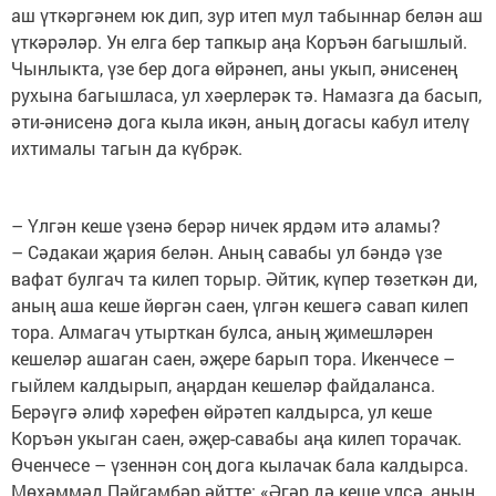
аш үткәргәнем юк дип, зур итеп мул табыннар белән аш
үткәрәләр. Ун елга бер тапкыр аңа Коръән багышлый.
Чынлыкта, үзе бер дога өйрәнеп, аны укып, әнисенең
рухына багышласа, ул хәерлерәк тә. Намазга да басып,
әти-әнисенә дога кыла икән, аның догасы кабул ителү
ихтималы тагын да күбрәк.
– Үлгән кеше үзенә берәр ничек ярдәм итә аламы?
– Сәдакаи җария белән. Аның савабы ул бәндә үзе
вафат булгач та килеп торыр. Әйтик, күпер төзеткән ди,
аның аша кеше йөргән саен, үлгән кешегә савап килеп
тора. Алмагач утырткан булса, аның җимешләрен
кешеләр ашаган саен, әҗере барып тора. Икенчесе –
гыйлем калдырып, аңардан кешеләр файдаланса.
Берәүгә әлиф хәрефен өйрәтеп калдырса, ул кеше
Коръән укыган саен, әҗер-савабы аңа килеп торачак.
Өченчесе – үзеннән соң дога кылачак бала калдырса.
Мөхәммәд Пәйгамбәр әйтте: «Әгәр дә кеше үлсә, аның