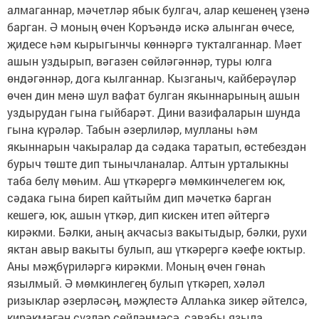
алмаганнар, мәчетләр ябык булгач, алар кешенең үзенә
барган. Ә моның өчен Коръәндә искә алынган өчесе,
җидесе һәм кырыгынчы көннәргә тукталганнар. Мәет
ашын уздырып, вәгазен сөйләгәннәр, туры юлга
өндәгәннәр, дога кылганнар. Кызганыч, кайберәүләр
өчен дин менә шул вафат булган якыннарының ашын
уздырудан гына гыйбарәт. Дини вазифаларын шунда
гына күрәләр. Табын әзерлиләр, мулланы һәм
якыннарын чакыралар да сәдака таратып, өстебездән
бурыч төште дип тынычланалар. Алтын урталыкны
таба белү мөһим. Аш үткәрергә мөмкинчелегем юк,
сәдака гына биреп кайтыйм дип мәчеткә барган
кешегә, юк, ашын үткәр, дип кискен итеп әйтергә
кирәкми. Бәлки, аның акчасыз вакытыдыр, бәлки, рухи
яктан авыр вакыты булып, аш үткәрергә кәефе юктыр.
Аны мәҗбүриләргә кирәкми. Моның өчен гөнаһ
язылмый. Ә мөмкинлегең булып үткәреп, хәләл
ризыклар әзерләсәң, мәҗлестә Аллаһка зикер әйтелсә,
кирәкмәгән сүзләр сөйләнмәсә, савабы языла.