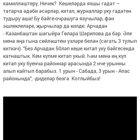
камилләштерү. Ничек? Кешеләрдә яхшы гадәт –
татарча әдәби әсәрләр, китап, журналлар уку гадәтен
тудыру аша! Бу бәйге-очрашуга язучылар, фән
эшлеклеләре, җырчылар да килде. Арчадан
- Казанбаштан шагыйрә Гөлара Шәрипова да бар. Әле
менә яңа гына сөйләштем үзләре белән (сәгать 3 тулып
киткәч). "Без Арчадан 50ләп кеше китап уку бәйгесендә
катнаштык. Кем күпме китап укый. Һәм менә иң күп
китап уку буенча районнар арасында 2 нче урынны
алып кайтып барабыз. 1 урын - Сабада, 3 урын - Апас
районында", -диделәр безгә. Котлыйбыз!