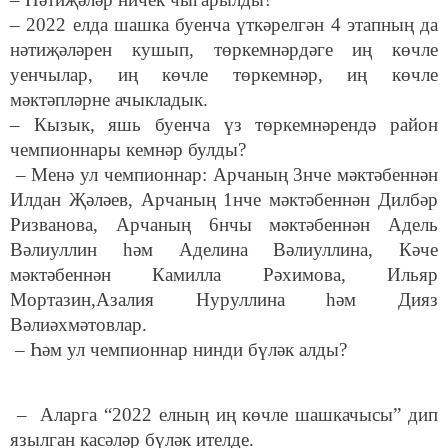
– 2022 елда шашка буенча үткәрелгән 4 этапның да
нәтиҗәләрен кушып, төркемнәрдәге иң көчле
уенчылар, иң көчле төркемнәр, иң көчле
мәктәпләрне ачыкладык.
– Кызык, яшь буенча үз төркемнәрендә район
чемпионнары кемнәр булды?
– Менә ул чемпионнар: Арчаның 3нче мәктәбеннән
Илдан Җәләев, Арчаның 1нче мәктәбеннән Дилбәр
Ризванова, Арчаның 6нчы мәктәбеннән Адель
Вәлиуллин һәм Аделина Вәлиуллина, Кәче
мәктәбеннән Камилла Рәхимова, Ильяр
Мортазин,Азалия Нуруллина һәм Дияз
Вәлиәхмәтовлар.
– Һәм ул чемпионнар нинди бүләк алды?
– Аларга “2022 елның иң көчле шашкачысы” дип
язылган касәләр бүләк ителде.