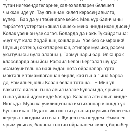
туган нигезендәгеләрнең хәл-әхвәлләрен белешеп
чыккан иде ул. Тау ягыннан килеп керәсең авылга,
күпер... Бар да уч төбендәге кебек. Мәшһүр баянчыны
тирбәтеп үстергән «яшел бишек» менә нинди икән дисең!
Колак үзеннән-үзе сагая. Боларда да нәкъ Тукайдагыча:
«чут-чут килә Ходайның кошлары». Үзе бер симфония!
Шуның өстенә, бәхетләреннән, әтиләре музыка, рәсем
укытучысы була аларның. Гармуннары бар. Өлкәнрәк
классларда абыйсы Рафаил белән бергәләп шунда
«Самоучитель на баяне»дан нота өйрәнәләр. Урта
мәктәпне тәмамлаганнан бирле, кая гына гына барса
да, Рамилнең юлы Казан белән тоташа. – Мин ул
вакытта оялчан гына авыл малае булсам да, ярыйсы
гына уйный идем инде баянда. Казанга әти алып килде.
Июльдә. Музыка училищесына имтиханнар июньдә үк
булган икән. Педагогика институтының музыка бүлегенә
керергә тәкъдим иттеләр. Җиңел генә кердем. Әмма ел
ярым укыгач, баянны төптән өйрәнәсем килеп, барыбер