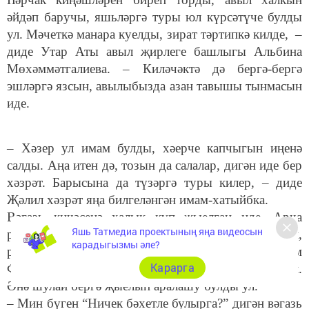
әйдәп баручы, яшьләргә туры юл күрсәтүче булды
ул. Мәчеткә манара куелды, зират тәртипкә килде, –
диде Утар Аты авыл җирлеге башлыгы Альбина
Мөхәммәтгалиева. – Киләчәктә дә бергә-бергә
эшләргә язсын, авылыбызда азан тавышы тынмасын
иде.
– Хәзер ул имам булды, хәерче капчыгын иңенә
салды. Аңа итен дә, тозын да салалар, дигән иде бер
хәзрәт. Барысына да түзәргә туры килер, – диде
Җәлил хәзрәт яңа билгеләнгән имам-хатыйбка.
Вәгазь кичәсенә халык күп җыелган иде. Арча
Яшь Татмедиа проектының яңа видеосын
район мөхтәсибе Әмир хәзрәт Миңнемуллин,
карадыгызмы әле?
районның мөслимәләр берлеге рәисе Рая ханым
Карарга
Фәтхуллина, күрше авыллар имамнары да килгән.
Әнә шулай бергә җыелып аралашу булды ул.
– Мин бүген “Ничек бәхетле булырга?” дигән вәгазь