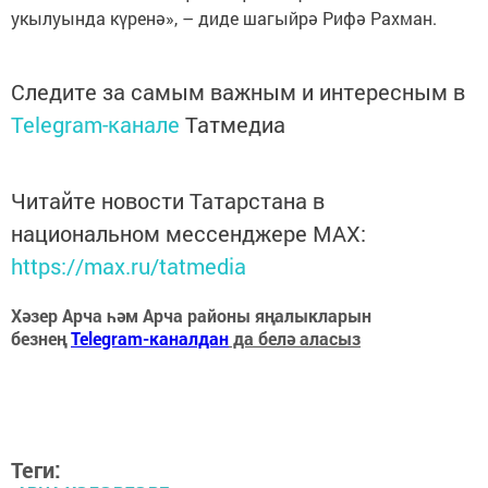
укылуында күренә», – диде шагыйрә Рифә Рахман.
Следите за самым важным и интересным в
Telegram-канале
Татмедиа
Читайте новости Татарстана в
национальном мессенджере MАХ:
https://max.ru/tatmedia
Хәзер Арча һәм Арча районы яңалыкларын
безнең
Telegram-каналдан
да белә аласыз
Теги: