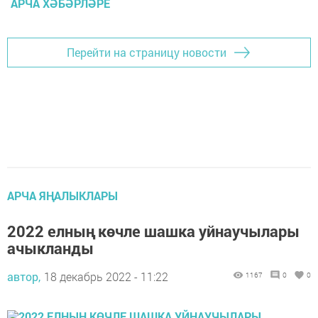
АРЧА ХӘБӘРЛӘРЕ
Перейти на страницу новости
АРЧА ЯҢАЛЫКЛАРЫ
2022 елның көчле шашка уйнаучылары
ачыкланды
автор,
18 декабрь 2022 - 11:22
1167
0
0