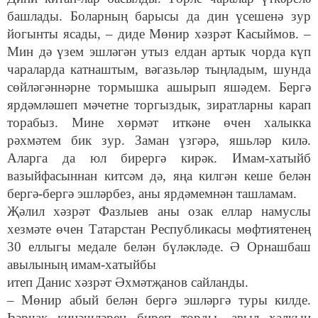
башлады. Боларның барысы да дин үсешенә зур
йогынты ясады, – диде Мөнир хәзрәт Касыймов. –
Мин дә үзем эшләгән утыз елдан артык чорда күп
чараларда катнаштым, вәгазьләр тыңладым, шунда
сөйләгәннәрне тормышка ашырып яшәдем. Бергә
ярдәмләшеп мәчетне торгыздык, зиратларны карап
торабыз. Мине хөрмәт иткәне өчен халыкка
рәхмәтем бик зур. Заман үзгәрә, яшьләр килә.
Аларга да юл бирергә кирәк. Имам-хатыйб
вазыйфасыннан китсәм дә, яңа килгән кеше белән
бергә-бергә эшләрбез, аны ярдәмемнән ташламам.
Җәлил хәзрәт Фазлыев аны озак еллар намуслы
хезмәте өчен Татарстан Республикасы мөфтиятенең
30 еллыгы медале белән бүләкләде. Ә Орнашбаш
авылының имам-хатыйбы
итеп Данис хәзрәт Әхмәтҗанов сайланды.
– Мөнир абый белән бергә эшләргә туры килде.
Һәрчак киңәшләрен биреп торды, авыл халкын