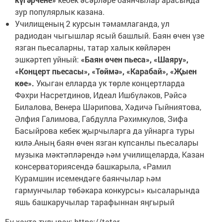
зур популярлык казана.
Училищеның 2 курсын тәмамлаганда, ул
радиодан чыгышлар ясый башлый. Баян өчен үзе
язган пьесаларны, татар халык көйләрен
эшкәртеп уйный:
«Баян өчен пьеса», «Шаяру»,
«Концерт пьесасы», «Төймә», «Карабай», «Җыен
көе».
Укыган елларда ук төрле концертларда
Фәхри Насретдинов, Идеал Ишбүләков, Рәйсә
Билалова, Венера Шәрипова, Хәдичә Гыйниятова,
Әлфия Галимова, Габдулла Рәхимкулов, Зифа
Басыйрова кебек җырчыларга да уйнарга туры
килә.Аның баян өчен язган күпсанлы пьесалары
музыка мәктәпләрендә һәм училищеларда, Казан
консерваториясендә башкарыла, «Рамил
Курамшин исемендәге баянчылар һәм
гармунчылар төбәкара конкурсы» кысаларында
яшь башкаручылар тарафыннан яңгырый
Бу хакта тулырак: https://tatar-