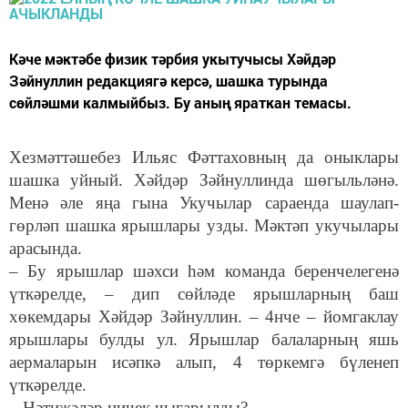
Кәче мәктәбе физик тәрбия укытучысы Хәйдәр
Зәйнуллин редакциягә керсә, шашка турында
сөйләшми калмыйбыз. Бу аның яраткан темасы.
Хезмәттәшебез Ильяс Фәттаховның да оныклары
шашка уйный. Хәйдәр Зәйнуллинда шөгыльләнә.
Менә әле яңа гына Укучылар сараенда шаулап-
гөрләп шашка ярышлары узды. Мәктәп укучылары
арасында.
– Бу ярышлар шәхси һәм команда беренчелегенә
үткәрелде, – дип сөйләде ярышларның баш
хөкемдары Хәйдәр Зәйнуллин. – 4нче – йомгаклау
ярышлары булды ул. Ярышлар балаларның яшь
аермаларын исәпкә алып, 4 төркемгә бүленеп
үткәрелде.
– Нәтиҗәләр ничек чыгарылды?