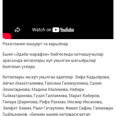
Рәхәтләнеп концерт та карыйлар.
Быел «Әдәби марафон» бәйгесендә катнашучылар
арасында китаплары күп укылган шагыйрьләр
билгеләп үтелде.
Китаплары иң күп укылган әдипләр: Зифа Кадыйрова,
Айгөл Әхмәтгалиева, Гөлсинә Галимуллина, Сания
Әхмәтҗанова, Мәдинә Маликова, Нәбирә
Гыйматдинова, Гүзәл Галләмова, Марат Кәбиров,
Гөләрә Шәрипова, Рифә Рахман, Илсөяр Иксанова,
Зөлфәт Хәким, Раил Гатауллин, Факил Сафин, Галимҗан
Гыйльманов. «Безнең эшнең нәтиҗәсе китап