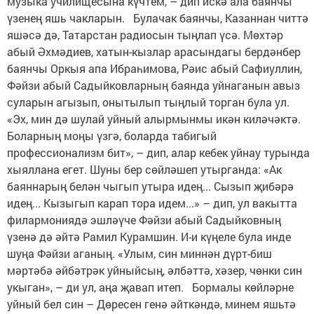
музыка училищесына күчтем, – дип искә ала баянчы
үзенең яшь чакларын. Булачак баянчы, Казаннан читтә
яшәсә дә, Татарстан радиосын тыңлап үсә. Мөхтәр
абый Әхмәдиев, хатын-кызлар арасындагы бердәнбер
баянчы Оркыя апа Ибраһимова, Рәис абый Сафиуллин,
Фәйзи абый Садыйковларның баянда уйнаганын авыз
суларын агызып, онытылып тыңлый торган була ул.
«Эх, мин дә шулай уйный алыр­мынмы икән киләчәктә.
Боларның моңы үзгә, боларда табигый
профессионализм бит», – дип, алар кебек уйнау турында
хыяллана егет. Шуны бер сөйләшеп утырганда: «Ак
баяннарың белән чыгып утыра идең... Сызып җибәрә
идең... Кызыгып карап тора идем...» – дип, ул вакытта
филармониядә эшләүче ­Фәйзи абый Садыйковның
үзенә дә әйтә Рамил Курамшин. И-и күңеле була инде
шуңа Фәйзи аганың. «Улым, син миннән дүрт-биш
мәртәбә әйбәтрәк уйныйсың, әлбәттә, хәзер, чөнки син
укыган», – ди ул, аңа җавап итеп. Бормалы көйләрне
уйный бел син – Дөресен генә әйткәндә, минем яшьтә