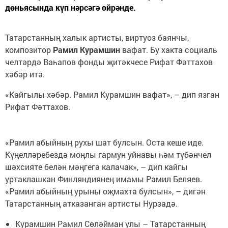
дөньясында күп нәрсәгә өйрәнде.
Татарстанның халык артисты, виртуоз баянчы,
композитор
Рамил Курамшин
вафат. Бу хакта социаль
челтәрдә Ваһапов фонды җитәкчесе Рифат Фәттахов
хәбәр итә.
«Кайгылы хәбәр. Рамил Курамшин вафат», – дип язган
Рифат Фәттахов.
«Рамил абыйның рухы шат булсын. Оста кеше иде.
Күңелләребездә моңлы гармун уйнавы һәм түбәнчел
шәхсияте белән мәңгегә калачак», – дип кайгы
уртаклашкан Финляндиянең имамы Рамил Беляев.
«Рамил абыйның урыны оҗмахта булсын», – дигән
Татарстанның атказанган артисты Нурзадә.
Курамшин Рамил Сөләйман улы – Татарстанның