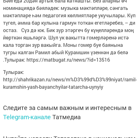
Бәйгедә 20дән артык бала катнашты. Без аларны өч
номинациядә бәяләдек: музыка мәктәпләре, сәнгать
мәктәпләре һәм педагогия көллият­ләре укучылары. Күп
түгел, әмма бар кулына гармун тоткан егетләребез, – ди
остаз. Сүз дә юк. Бик зур этәргеч бу күңелләрендә моң
йөрткән яшьләргә. Шул ук вакытта гомерләренә истә
кала торган зур вакыйга. Моны гомер буе баянына
тугры калган Рамил абый Курамшин үзеннән дә белә
.Тулырак: https://matbugat.ru/news/?id=13516
Тулырак:
http://shahrikazan.ru/news/m%D3%99d%D3%99niyat/ramil-
kuramshin-yash-bayanchyilar-tatarcha-uynyiy
Следите за самым важным и интересным в
Telegram-канале
Татмедиа