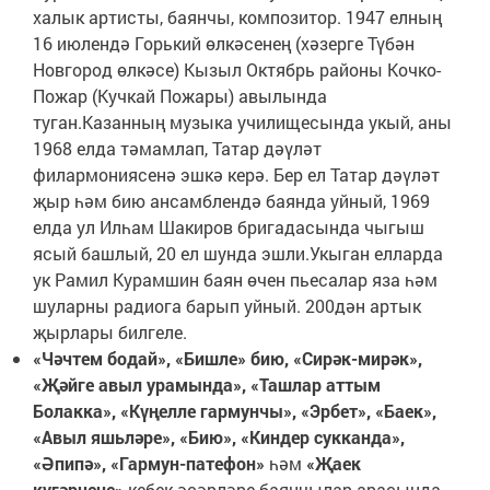
халык артисты, баянчы, композитор. 1947 елның
16 июлендә Горький өлкәсенең (хәзерге Түбән
Новгород өлкәсе) Кызыл Октябрь районы Кочко-
Пожар (Кучкай Пожары) авылында
туган.Казанның музыка училищесында укый, аны
1968 елда тәмамлап, Татар дәүләт
филармониясенә эшкә керә. Бер ел Татар дәүләт
җыр һәм бию ансамблендә баянда уйный, 1969
елда ул Илһам Шакиров бригадасында чыгыш
ясый башлый, 20 ел шунда эшли.Укыган елларда
ук Рамил Курамшин баян өчен пьесалар яза һәм
шуларны радиога барып уйный. 200дән артык
җырлары билгеле.
«Чәчтем бодай», «Бишле» бию, «Сирәк-мирәк»,
«Җәйге авыл урамында», «Ташлар аттым
Болакка», «Күңелле гармунчы», «Эрбет», «Баек»,
«Авыл яшьләре», «Бию», «Киндер сукканда»,
«Әпипә», «Гармун-патефон»
һәм
«Җаек
күгәрчене»
кебек әсәрләре баянчылар арасында