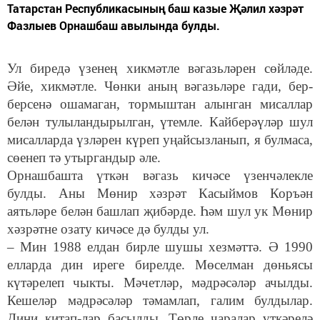
Татарстан Республикасының баш казые Җәлил хәзрәт
Фазлыев Орнашбаш авылында булды.
Ул биредә үзенең хикмәтле вәгазьләрен сөйләде.
Әйе, хикмәтле. Чөнки аның вәгазьләре гади, бер-
берсенә ошамаган, тормыштан алынган мисаллар
белән тулыландырылган, үтемле. Кайберәүләр шул
мисалларда үзләрен күреп уңайсызланып, я булмаса,
сөенеп тә утыргандыр әле.
Орнашбашта үткән вәгазь кичәсе үзенчәлекле
булды. Аны Мөнир хәзрәт Касыймов Коръән
аятьләре белән башлап җибәрде. Һәм шул ук Мөнир
хәзрәтне озату кичәсе дә булды ул.
– Мин 1988 елдан бирле шушы хезмәттә. Ә 1990
елларда дин иреге бирелде. Мөселман дөньясы
күтәрелеп чыкты. Мәчетләр, мәдрәсәләр ачылды.
Кешеләр мәдрәсәләр тәмамлап, галим булдылар.
Дини китап-лар басылды. Төрле чаралар үткәрелә