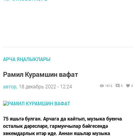
АРЧА ЯҢАЛЫКЛАРЫ
Рамил Курамшин вафат
автор,
18 декабрь 2022 - 12:24
1812
0
0
75 яшьтә булган. Арчага да кайтып, музыка буенча
осталык дәресләре, гармунчылар бәйгесендә
хөкемдарлык итәр иде. Аннан яшьләр музыка