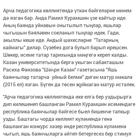
Арча педагогика көллиятендә үткән бәйгеләрне минем
дә язган бар. Анда Рамил Курамшин үзе кайтыр иде.
Аның баянда уйнавын онытылып тыңлар, яшьләр
чыгышын бәяләвен сокланып тыңлар идек. Гади,
акыллы кеше иде. Андый шәхесләрне "Татарның
каймагы" диләр. Сүзебез дога булып барып ирешсен.
Шөкер, исеме татар тарихында мәңгегә кереп калды.
Казан университетында бергә укыган сабакташым
Расиха Фәизова "Шәһри Казан" газетасына "Яшь
баянчылар татарча уйный белми" дигән матур мәкалә
(2015 ел) язган. Бүген дә төсен җуймаган матур истәлек.
"Арча педагогика көллиятендә ике елга бер уздырырга
дип килешенеп башланган Рамил Курамшин исемендәге
республика баянчылар бәйгесе быел бишенче тапкыр
узды. Баштагы чорда көллият күләмендә генә
башланган конкурс хәзер инде республика күләменә
чыгып, яшь баянчыларга әйтеп бетергесез бер стимул