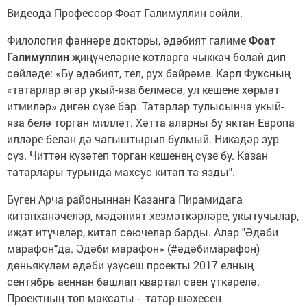
Видеода Профессор Фоат Галимуллин сөйли.
Филология фәннәре докторы, әдәбият галиме
Фоат
Галимуллин
җиңүчеләрне котларга чыккач болай дип
сөйләде: «Бу әдәбият, тел, рух бәйрәме. Карл Фуксның
«татарлар әгәр укый-яза белмәсә, ул кешене хөрмәт
итмиләр» дигән сүзе бар. Татарлар тулысынча укый-
яза белә торган милләт. Хәтта аларны бу яктан Европа
илләре белән дә чагыштырып булмый. Никадәр зур
сүз. Читтән күзәтеп торган кешенең сүзе бу. Казан
татарлары турында махсус китап та язды".
Бүген Арча районыннан Казанга Пирамидага
китапханәчеләр, мәдәният хезмәткәрләре, укытучылар,
иҗат итүчеләр, китап сөючеләр барды. Алар "Әдәби
марафон"да. Әдәби марафон» (#әдәбимарафон)
дөньякүләм әдәби үзүсеш проекты 2017 елның
сентябрь аеннан башлап квартал саен үткәрелә.
Проектның төп максаты - татар шәхесен