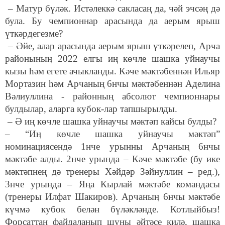
– Матур бүләк. Истәлеккә сакласаң да, чәй эчсәң дә
була. Бу чемпионнар арасында да аерым ярыш
үткәрдегезме?
– Әйе, алар арасында аерым ярыш үткәрелеп, Арча
районының 2022 елгы иң көчле шашка уйнаучы
кызы һәм егете ачыкланды. Кәче мәктәбеннән Ильяр
Мортазин һәм Арчаның 6нчы мәктәбеннән Аделина
Вәлиуллина - районның абсолют чемпионнары
булдылар, аларга кубок-лар тапшырылды.
– Ә иң көчле шашка уйнаучы мәктәп кайсы булды?
– “Иң көчле шашка уйнаучы мәктәп”
номинациясендә 1нче урынны Арчаның 6нчы
мәктәбе алды. 2нче урында – Кәче мәктәбе (бу ике
мәктәпнең дә тренеры Хәйдәр Зәйнуллин – ред.),
3нче урында – Яңа Кырлай мәктәбе командасы
(тренеры Илфат Шакиров). Арчаның 6нчы мәктәбе
күчмә кубок белән бүләкләнде. Котлыйбыз!
Форсаттан файдаланып шуны әйтәсе килә, шашка