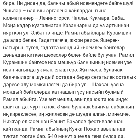
бирә. Ни дисәң дә, баянчы абый исемендәге бәйге шул!
Яшьләр – баянчы эргәсенә кайлардан гына
килмәгәннәр – Лениногорск, Чаллы, Кукмара, Саба...
Моңа кадәр кузгалмаган Казаннарны да үз артыннан
иярткән ул. Әлбәттә инде, Рамил абыйлары Курамшин
да алар белән. Гадәттәгечә, жюри рәисе. Яшерен-
батырын түгел, гадәттә мондый «исемле» бәйгеләр
дөньядан киткән шәхесләр белән бәйле булучан. Рамил
Курамшин бәйгесе исә мәшһүр баянчының исемен үзе
исән чагында ук мәңгеләштерә. Җитмәсә, булачак
баянчыларга шундый остадан берәр сәгатьлек осталык
дәресе алу мөмкинлеген дә бирә ул. Шәхсән үзенә
мондый бәйгеләрдә катнашып үсү насыйп булмый
Рамил абыйга. Үзе әйтмешли, авылда юк та юк инде:
шайтан да, чурт та юк. Әмма булачак баянчы сабакның
иң кирәклесен, иң җиллесен дә шунда алган, минемчә.
Нижгар өлкәсеннән Рәшит Ваһапов фестиваленнән
кайтканда, Рамил абыйның Кучка Пожар авылында
туктап торган бар. 5-10 минут эчендә генә булса да,