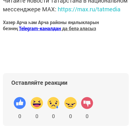
Читайте новости Татарстана в национальном
мессенджере MАХ:
https://max.ru/tatmedia
Хәзер Арча һәм Арча районы яңалыкларын
безнең
Telegram-каналдан
да белә аласыз
Оставляйте реакции
0
0
0
0
0