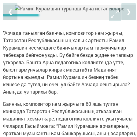
❮
❯
"Арчада танылган баянчы, композитор һәм җырчы,
Татарстан Республикасының халык артисты Рамил
Курамшин исемендәге баянчылар һәм гармунчылар
төбәкара бәйгесе узды. Бу бәйге бездә җиденче тапкыр
үткәрелә. Башта Арча педагогика көллиятендә үтте,
быел гармунчылар киңрәк масштабта Мәдәният
йортына җыелды. Рамил Курамшин безнең төбәк
кешесе дә түгел, ни өчен ул бәйге Арчада оештырыла?
Аның да үз тарихы бар.
Баянчы, композитор һәм җырчыга 60 яшь тулган
көннәрдә Татарстан Республикасының атказанган
мәдәният хезмәткәре, педагогика көллияте укытучысы
Филарид Гасыймовта: “Рамил Курамшин арчаларның
яраткан музыканты һәм башкаручысы, аның әсәрләрен,