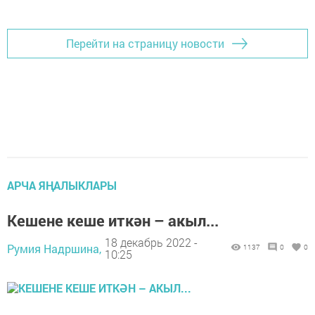
Перейти на страницу новости
АРЧА ЯҢАЛЫКЛАРЫ
Кешене кеше иткән – акыл...
18 декабрь 2022 -
Румия Надршина,
1137
0
0
10:25