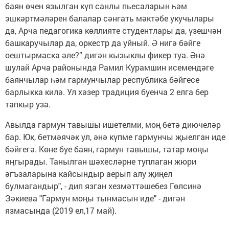
баян өчен язылган күп санлы пьесаларын һәм
эшкәртмәләрен балалар сәнгать мәктәбе укучылары
да, Арча педагогика көллияте студентлары да, үзешчән
башкаручылар да, оркестр да уйный. Ә нигә бәйге
оештырмаска әле?” дигән кызыклы фикер туа. Әнә
шулай Арча районында Рамил Курамшин исемендәге
баянчылар һәм гармунчылар республика бәйгесе
барлыкка килә. Ул хәзер традиция буенча 2 елга бер
тапкыр уза.
Авылда гармун тавышы ишетелми, моң бетә диючеләр
бар. Юк, бетмәячәк ул, әнә күпме гармунчы җыелган иде
бәйгегә. Көне буе баян, гармун тавышы, татар моңы
яңгырады. Танылган шәхесләрне туплаган жюри
әгъзаларына кайсындыр аерып алу җиңел
булмагандыр", - дип язган хезмәттәшебез Гөлсинә
Зәкиева "Гармун моңы тынмасын иде" - дигән
язмасында (2019 ел,17 май).