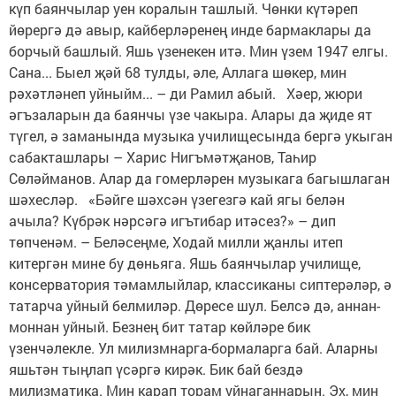
күп баянчылар уен коралын ташлый. Чөнки күтәреп
йөрергә дә авыр, кайберләренең инде бармаклары да
борчый башлый. Яшь үзенекен итә. Мин үзем 1947 елгы.
Сана... Быел җәй 68 тулды, әле, Аллага шөкер, мин
рәхәтләнеп уйныйм... – ди Рамил абый. Хәер, жюри
әгъзаларын да баянчы үзе чакыра. Алары да җиде ят
түгел, ә заманында музыка училищесында бергә укыган
сабакташлары – Харис Нигъмәтҗанов, Таһир
Сөләйманов. Алар да гомерләрен музыкага багышлаган
шәхесләр. «Бәйге шәхсән үзегезгә кай ягы белән
ачыла? Күбрәк нәрсәгә игътибар итәсез?» – дип
төпченәм. – Беләсеңме, Ходай милли җанлы итеп
китергән мине бу дөньяга. Яшь баянчылар училище,
консерватория тәмамлыйлар, классиканы сиптерәләр, ә
татарча уйный белмиләр. Дөресе шул. Белсә дә, аннан-
моннан уйный. Безнең бит татар көйләре бик
үзенчәлекле. Ул милизмнарга-бормаларга бай. Аларны
яшьтән тыңлап үсәргә кирәк. Бик бай бездә
милизматика. Мин карап торам уйнаганнарын. Эх, мин