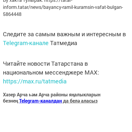
inform.tatar/news/bayancy-ramil-kuramsin-vafat-bulgan-
5864448
Следите за самым важным и интересным в
Telegram-канале
Татмедиа
Читайте новости Татарстана в
национальном мессенджере MАХ:
https://max.ru/tatmedia
Хәзер Арча һәм Арча районы яңалыкларын
безнең
Telegram-каналдан
да белә аласыз