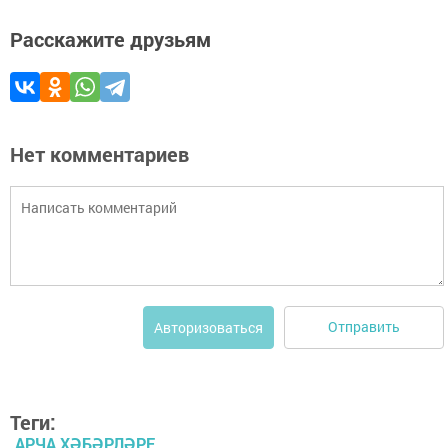
Расскажите друзьям
Нет комментариев
Отправить
Авторизоваться
Теги:
АРЧА ХӘБӘРЛӘРЕ