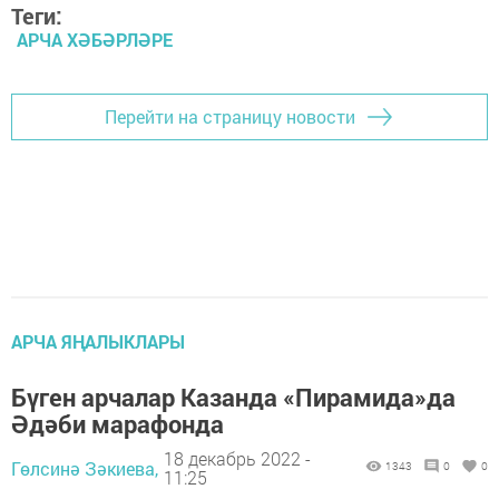
Теги:
АРЧА ХӘБӘРЛӘРЕ
Перейти на страницу новости
АРЧА ЯҢАЛЫКЛАРЫ
Бүген арчалар Казанда «Пирамида»да
Әдәби марафонда
18 декабрь 2022 -
Гөлсинә Зәкиева,
1343
0
0
11:25