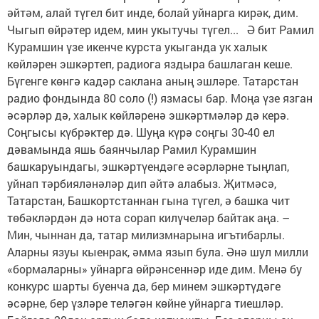
әйтәм, алай түгел бит инде, болай уйнарга кирәк, дим.
Чыгып өйрәтер идем, мин укытучы түгел... Ә бит Рамил
Курамшин үзе икенче курста укыганда ук халык
көйләрен эшкәртеп, радио­га яздыра башлаган кеше.
Бүгенге көнгә кадәр саклана аның эшләре. Татарстан
радио фондында 80 соло (!) язмасы бар. Моңа үзе язган
әсәрләр дә, халык көйләренә эшкәртмәләр дә керә.
Соңгысы күбрәктер дә. Шуңа күрә соңгы 30-40 ел
дәвамында яшь баянчылар Рамил Курамшин
башкаруындагы, эшкәртүендәге әсәрләрне тыңлап,
уйнап тәрбияләнәләр дип әйтә алабыз. Җитмәсә,
Татарстан, Башкортстаннан гына түгел, ә башка чит
төбәкләрдән дә нота сорап килүчеләр байтак аңа. –
Мин, чыннан да, татар милизмнарына игътибарлы.
Аларны язуы кыенрак, әмма язып була. Әнә шул милли
«бормаларны» уйнарга өйрәнсеннәр иде дим. Менә бу
конкурс шарты буенча да, бер минем эшкәртүдәге
әсәрне, бер үзләре теләгән көйне уйнарга тиешләр.