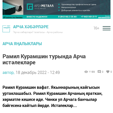
АРЧА ХӘБӘРЛӘРЕ
16+
"Арча хәбәрләре" газетасы - Арча районы
АРЧА ЯҢАЛЫКЛАРЫ
Рамил Курамшин турында Арча
истәлекләре
автор,
18 декабрь 2022 - 12:49
1189
0
0
Рамил Курамшин вафат. Якыннарының кайгысын
уртаклашабыз. Рамил Курамшин Арчаның яраткан,
хөрмәтле кешесе иде. Чөнки ул Арчага банчылар
бәйгесенә кайтып йөрде. Истәлекләр...