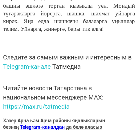
башны эшләтә торган кызыклы уен. Мондый
түгәрәкләргә йөрергә, шашка, шахмат уйнарга
кирәк. Яңа елда шашкачы балаларга уңышлар
телим. Уйнарга, җиңәргә, бары тик алга!
Следите за самым важным и интересным в
Telegram-канале
Татмедиа
Читайте новости Татарстана в
национальном мессенджере MАХ:
https://max.ru/tatmedia
Хәзер Арча һәм Арча районы яңалыкларын
безнең
Telegram-каналдан
да белә аласыз