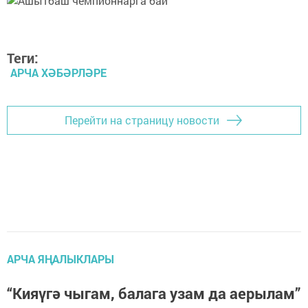
Теги:
АРЧА ХӘБӘРЛӘРЕ
Перейти на страницу новости
АРЧА ЯҢАЛЫКЛАРЫ
“Кияүгә чыгам, балага узам да аерылам”