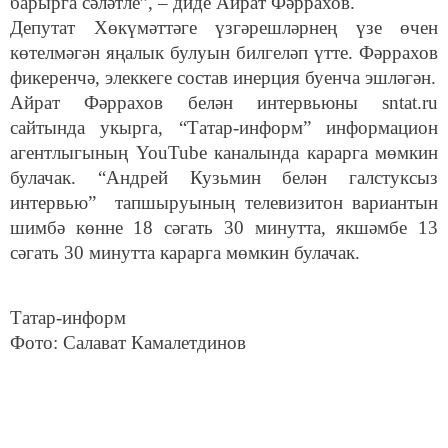
барырга сәләтле”, – диде Айрат Фәррахов.
Депутат Хөкүмәттәге үзгәрешләрнең үзе өчен
көтелмәгән яңалык булуын билгеләп үтте. Фәррахов
фикеренчә, элеккеге состав инерция буенча эшләгән.
Айрат Фәррахов белән интервьюны sntat.ru
сайтында укырга, “Татар-информ” информацион
агентлыгының YouTube каналында карарга мөмкин
булачак. “Андрей Кузьмин белән галстуксыз
интервью” тапшыруының телевизитон вариантын
шимбә көнне 18 сәгать 30 минутта, якшәмбе 13
сәгать 30 минутта карарга мөмкин булачак.
Татар-информ
Фото: Салават Камалетдинов