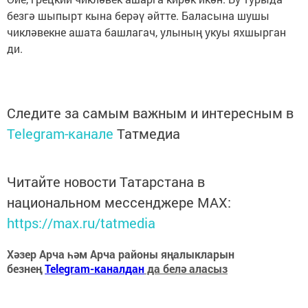
безгә шыпырт кына берәү әйтте. Баласына шушы
чикләвекне ашата башлагач, улының укуы яхшырган
ди.
Следите за самым важным и интересным в
Telegram-канале
Татмедиа
Читайте новости Татарстана в
национальном мессенджере MАХ:
https://max.ru/tatmedia
Хәзер Арча һәм Арча районы яңалыкларын
безнең
Telegram-каналдан
да белә аласыз