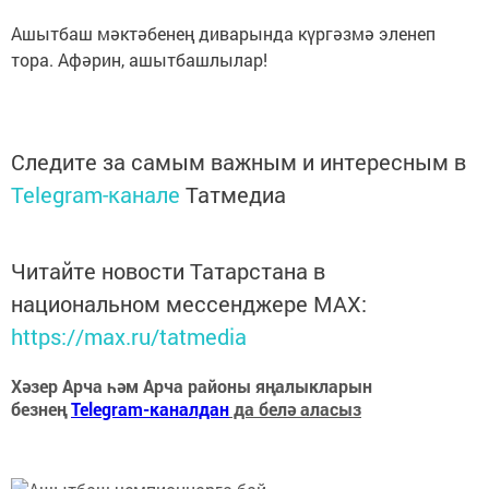
Ашытбаш мәктәбенең диварында күргәзмә эленеп
тора. Афәрин, ашытбашлылар!
Следите за самым важным и интересным в
Telegram-канале
Татмедиа
Читайте новости Татарстана в
национальном мессенджере MАХ:
https://max.ru/tatmedia
Хәзер Арча һәм Арча районы яңалыкларын
безнең
Telegram-каналдан
да белә аласыз