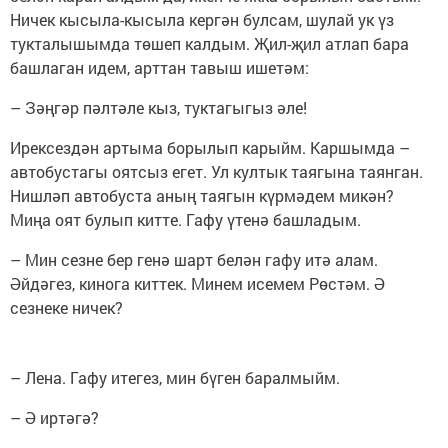
Ничек кысыла-кысыла кергән булсам, шулай ук үз
тукталышымда төшеп калдым. Җил-җил атлап бара
башлаган идем, арттан тавыш ишетәм:
– Зәңгәр пәлтәле кыз, туктагыгыз әле!
Ирексездән артыма борылып карыйм. Каршымда –
автобустагы оятсыз егет. Ул култык таягына таянган.
Нишләп автобуста аның таягын күрмәдем микән?
Миңа оят булып китте. Гафу үтенә башладым.
– Мин сезне бер генә шарт белән гафу итә алам.
Әйдәгез, кинога киттек. Минем исемем Рөстәм. Ә
сезнеке ничек?
– Лена. Гафу итегез, мин бүген баралмыйм.
– Ә иртәгә?