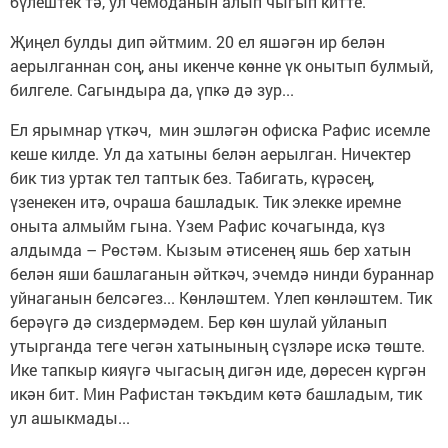
бүлештек тә, ул чемоданын алып чыгып китте.
Җиңел булды дип әйтмим. 20 ел яшәгән ир белән
аерылганнан соң, аны икенче көнне үк онытып булмый,
билгеле. Сагындыра да, үпкә дә зур...
Ел ярымнар үткәч, мин эшләгән офиска Рафис исемле
кеше килде. Ул да хатыны белән аерылган. Ничектер
бик тиз уртак тел таптык без. Табигать, күрәсең,
үзенекен итә, очраша башладык. Тик элекке иремне
оныта алмыйм гына. Үзем Рафис кочагында, күз
алдымда – Рөстәм. Кызым әтисенең яшь бер хатын
белән яши башлаганын әйткәч, эчемдә нинди бураннар
уйнаганын белсәгез... Көнләштем. Үлеп көнләштем. Тик
берәүгә дә сиздермәдем. Бер көн шулай уйланып
утырганда теге чегән хатынының сүзләре искә төште.
Ике тапкыр кияүгә чыгасың дигән иде, дөресен күргән
икән бит. Мин Рафистан тәкъдим көтә башладым, тик
ул ашыкмады...