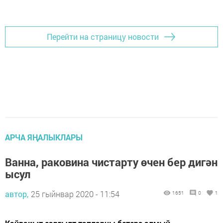
Перейти на страницу новости
АРЧА ЯҢАЛЫКЛАРЫ
Ванна, раковина чистарту өчен бер дигән
ысул
автор,
25 гыйнвар 2020 - 11:54
1651
0
1