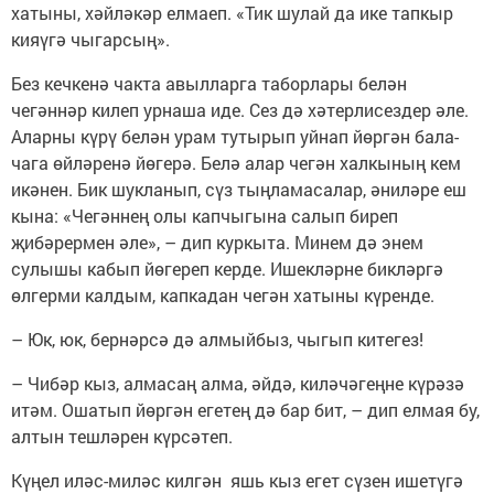
хатыны, хәйләкәр елмаеп. «Тик шулай да ике тапкыр
кияүгә чыгарсың».
Без кечкенә чакта авылларга таборлары белән
чегәннәр килеп урнаша иде. Сез дә хәтерлисездер әле.
Аларны күрү белән урам тутырып уйнап йөргән бала-
чага өйләренә йөгерә. Белә алар чегән халкының кем
икәнен. Бик шукланып, сүз тыңламасалар, әниләре еш
кына: «Чегәннең олы капчыгына салып биреп
җибәрермен әле», – дип куркыта. Минем дә энем
сулышы кабып йөгереп керде. Ишекләрне бикләргә
өлгерми калдым, капкадан чегән хатыны күренде.
– Юк, юк, бернәрсә дә алмыйбыз, чыгып китегез!
– Чибәр кыз, алмасаң алма, әйдә, киләчәгеңне күрәзә
итәм. Ошатып йөргән егетең дә бар бит, – дип елмая бу,
алтын тешләрен күрсәтеп.
Күңел иләс-миләс килгән яшь кыз егет сүзен ишетүгә