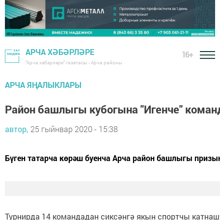
АРЧА ХӘБӘРЛӘРЕ
16+
"Арча хәбәрләре" газетасы - Арча районы
АРЧА ЯҢАЛЫКЛАРЫ
Район башлыгы кубогына "Игенче" команд
автор,
25 гыйнвар 2020 - 15:38
Бүген татарча көрәш буенча Арча район башлыгы призына
Турнирда 14 командадан сиксәнгә якын спортчы катна