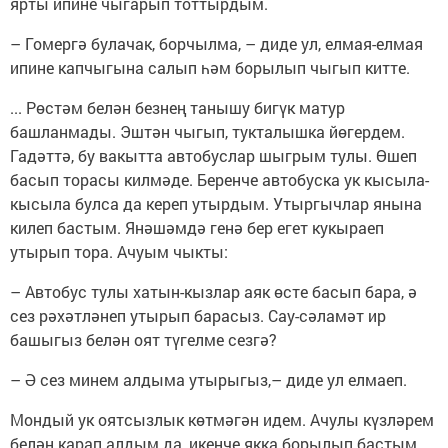
ярты ипине чыгарып тоттырдым.
– Гомергә булачак, борчылма, – диде ул, елмая-елмая
ипине капчыгына салып һәм борылып чыгып китте.
... Рөстәм белән безнең танышу бигүк матур
башланмады. Эштән чыгып, тукталышка йөгердем.
Гадәттә, бу вакытта автобуслар шыгрым тулы. Өшеп
басып торасы килмәде. Беренче автобуска ук кысыла-
кысыла булса да кереп утырдым. Утыргычлар янына
килеп бастым. Янәшәмдә генә бер егет кукыраеп
утырып тора. Ачуым чыкты:
– Автобус тулы хатын-кызлар аяк өсте басып бара, ә
сез рәхәтләнеп утырып барасыз. Сау-сәламәт ир
башыгыз белән оят түгелме сезгә?
– Ә сез минем алдыма утырыгыз,– диде ул елмаеп.
Мондый ук оятсызлык көтмәгән идем. Ачулы күзләрем
белән карап алдым да, икенче якка борылып бастым.