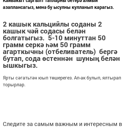
Кайвакыт саргылт тапларны бетерә алмый
азаплансагыз, менә бу ысулны кулланып карагыз.
2 кашык кальцийлы соданы 2
кашык чәй содасы белән
болгатыгыз. 5-10 минуттан 50
грамм серкә һәм 50 грамм
агарткычны (отбеливатель) бергә
бутап, сода өстеннән шуның белән
ышкыгыз.
Ярты сәгатьтән юып төшерегез. Ап-ак булып, ялтырап
торырлар.
Следите за самым важным и интересным в