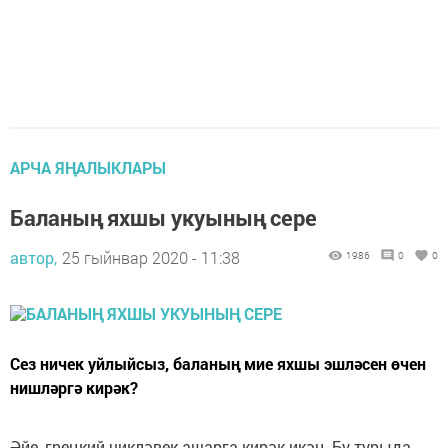
АРЧА ЯҢАЛЫКЛАРЫ
Баланың яхшы укуының сере
автор,
25 гыйнвар 2020 - 11:38
1986
0
0
Сез ничек уйлыйсыз, баланың мие яхшы эшләсен өчен
нишләргә кирәк?
Әйе, грецкий чикләвек ашарга кирәк икән. Бу турыда