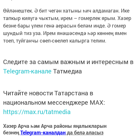
Өйләнештек. Ә бит чегән хатыны һич алдамаган. Ике
тапкыр кияүгә чыктым, ирем – гомерлек ярым. Хәзер
безне бары үлем генә аерасын беләм инде. Ә гомер
шундый тиз уза. Ирем янәшәсендә һәр көннең ямен
тоеп, туйганчы сөеп-сөелеп калырга телим.
Следите за самым важным и интересным в
Telegram-канале
Татмедиа
Читайте новости Татарстана в
национальном мессенджере MАХ:
https://max.ru/tatmedia
Хәзер Арча һәм Арча районы яңалыкларын
безнең
Telegram-каналдан
да белә аласыз