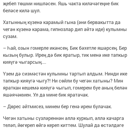
җебеп төшми нишләсен. Яшь чакта киләчәгеңне бик
беләсе килә шул.
Хатынның күзенә карамый гына (әни бервакытта да
чегән күзенә карама, гипнозлар дип әйтә иде) кулымны
сузам.
– Һай, озын гомерле икәнсең. Бик бәхетле яшәрсең. Бер
кызың булыр. Ирең дә бик яратыр, тик менә ике тапкыр
кияүгә чыгарсың....
Үзем дә сизмәстән кулымны тартып алдым. Нинди ике
тапкыр кияүгә чыгу?! Ни сөйли бу чегән хатыны? Мин
яраткан кешемә кияүгә чыгып, гомерем буе аның белән
яшәячәкмен. Ул да мине бик яратачак.
– Дөрес әйтмисез, минем бер генә ирем булачак.
Чегән хатыны сүзләреннән әллә куркып, әллә качарга
теләп, йөгереп өйгә кереп киттем. Шулай да өстәлдәге