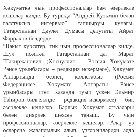
Хөкүмәткә чын профессионаллар һәм әзерлекле
кешеләр килде. Бу турыда “Андрей Кузьмин белән
галстуксыз интервью” тапшыруы кунагы,
Татарстаннан Дәүләт Думасы депутаты Айрат
Фәррахов белдерде.
“Вакыт күрсәтер, тик чын профессионаллар килде.
Шул исәптән Татарстаннан да. Марат
Шакирҗанович (Хөснуллин – Россия Хөкүмәте
Рәисе урынбасары – редакция искәрмәсе), Хөкүмәт
Аппартында безнең коллегабыз (Россия
Федерациясе Хөкүмәте Аппараты Рәисе
урынбасары итеп Казанда туып үскән Эльмир
Таһиров билгеләнде – редакция искәрмәсе) – бик
әзерлекле кешеләр. Барлык Хөкүмәт әгъзалары
белән диярлек шәхсән таныш. Бу чын
профессионаллар, әзерлекле кешеләр. Алар үз
өсләренә җаваплылык алып, үзгәрешләрдән алда