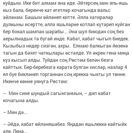
куйдым. Ике бит алмам яна иде. Әйтерсең мин япь-яшь
кыз бала, беренче кат егетләр кочагында вальс
әйләнәм. Башым әйләнеп китте. Әллә хатирәләр
дулкыны исертте, әллә яшьләрне котлап күтәреп куйган
бер бокал шампан шәрабы... Әнә шул биюдән соң без
аерылмадык та бугай инде. Кабат, кабат чыгып биедек.
Кызыбыз нидер сизгән, ахры. Елмаю балкыган йөзенә
тагын да бәхет чаткылары өстәлде. Ул әкрен генә миңа
күз кысып алды. Туйдан соң Рөстәм белән безгә
кайттык. Бер-беребезгә карата булган хисләр, назлар 4
ел буе бикләнеп торганнан соң иреккә чыкты ул төнне.
Икенче көнне уянуга Рөстәм:
– Мин сине шундый сагынганмын, – дип кабат
кочагына алды.
– Мин дә...
– Әйдә, кабат өйләнешәбез. Яңадан яшьлеккә кайтыйк
әле, Лена...