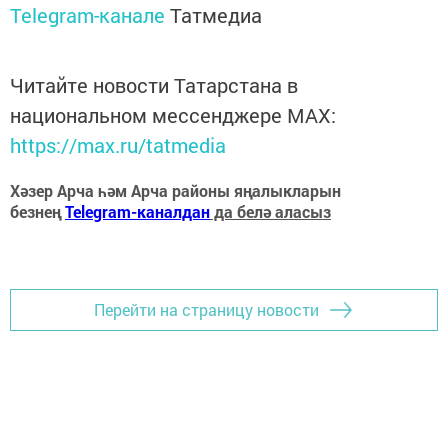
Telegram-канале
Татмедиа
Читайте новости Татарстана в
национальном мессенджере MАХ:
https://max.ru/tatmedia
Хәзер Арча һәм Арча районы яңалыкларын
безнең
Telegram-каналдан
да белә аласыз
Перейти на страницу новости