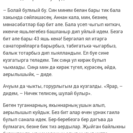
– Болай булмый бу. Син минем белән бары тик бала
хакында сөйләшәсең. Аннан кала, мин, безнең
мөнәсәбәтләр бар бит әле. Бала үсеп чыгып киткәч,
икенче яшьлегебез башланыр дип уйлый идем. Безгә
бит әле бары 43 яшь кенә! Бергәләп ял итәргә
санаторийларга барырбыз, табигатькә чыгарбыз,
балык тотарбыз дип хыялландым. Ел буе сине
кузгатырга теләдем. Тик сиңа ул кирәк булып
чыкмады. Сиңа мин дә кирәк түгел, күрәсең, әйдә,
аерылышыйк, – диде.
Ачуым да чыкты, горурлыгым да кузгалды. «Ярар, –
дидем, – Ничек телисең, шулай булыр».
Бөтен туганнарның, якыннарның ушын алып,
аерылышып куйдык. Без бит алар өчен үрнәк гаилә
булып санала идек. Бер-беребезгә бер дәгъва да
булмагач, безне бик тиз аердылар. Җыйган байлыкны