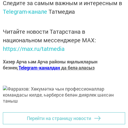
Следите за самым важным и интересным в
Telegram-канале
Татмедиа
Читайте новости Татарстана в
национальном мессенджере MАХ:
https://max.ru/tatmedia
Хәзер Арча һәм Арча районы яңалыкларын
безнең
Telegram-каналдан
да белә аласыз
Перейти на страницу новости