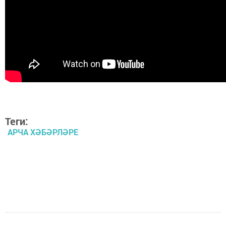
Теги:
АРЧА ХӘБӘРЛӘРЕ