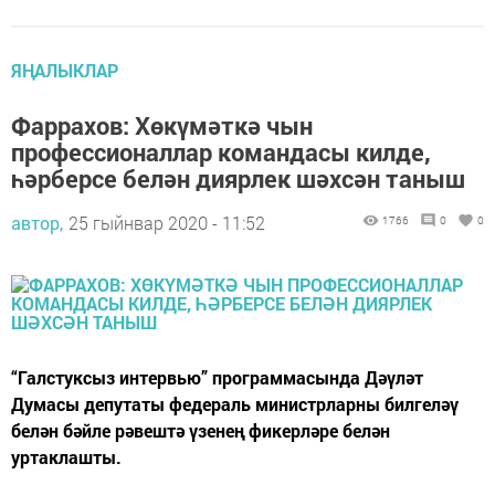
ЯҢАЛЫКЛАР
Фаррахов: Хөкүмәткә чын
профессионаллар командасы килде,
һәрберсе белән диярлек шәхсән таныш
автор,
25 гыйнвар 2020 - 11:52
1766
0
0
“Галстуксыз интервью” программасында Дәүләт
Думасы депутаты федераль министрларны билгеләү
белән бәйле рәвештә үзенең фикерләре белән
уртаклашты.