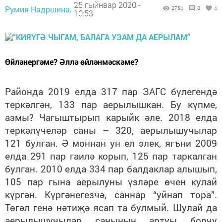
25 гыйнвар 2020 -
Румия Надршина,
2754
0
4
10:53
Өйләнергәме? Әллә өйләнмәскәме?
Районда 2019 елда 317 пар ЗАГС бүлегендә
теркәлгән, 133 пар аерылышкан. Бу күпме,
азмы? Чагыштырып карыйк әле.
2018 елда
теркәлүчеләр саны – 320, аерылышучылар
121 булган. Ә моннан ун ел элек, ягъни 2009
елда 291 пар гаилә корып, 125 пар таркалган
булган. 2010 елда 334 пар балдаклар алышып,
105 пар гына аерылуны үзләре өчен кулай
күргән. Күргәнегезчә, саннар “уйнап тора”.
Төгәл генә нәтиҗә ясап та булмый. Шулай да
аерылышучылар санының артуы борчу