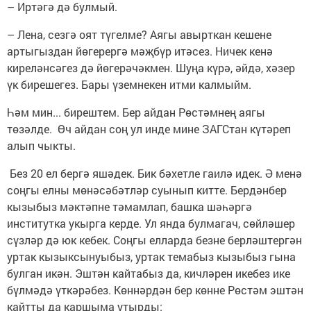
– Иртәгә дә булмый.
– Лена, сезгә оят түгелме? Аягы авырткан кешене
артыгыздан йөгерергә мәҗбүр итәсез. Ничек кенә
киреләнсәгез дә йөгерәчәкмен. Шуңа күрә, әйдә, хәзер
үк бирешегез. Бары үземнекен итми калмыйм.
Һәм мин... бирештем. Бер айдан Рөстәмнең аягы
төзәлде. Өч айдан соң ул инде мине ЗАГСтан күтәреп
алып чыкты.
Без 20 ел бергә яшәдек. Бик бәхетле гаилә идек. Ә менә
соңгы елны мөнәсәбәтләр суынып китте. Бердәнбер
кызыбыз мәктәпне тәмамлап, башка шәһәргә
институтка укырга керде. Ул янда булмагач, сөйләшер
сүзләр дә юк кебек. Соңгы елларда безне берләштергән
уртак кызыксынуыбыз, уртак темабыз кызыбыз гына
булган икән. Эштән кайтабыз да, кичләрен икебез ике
бүлмәдә үткәрәбез. Көннәрдән бер көнне Рөстәм эштән
кайтты да каршыма утырды: