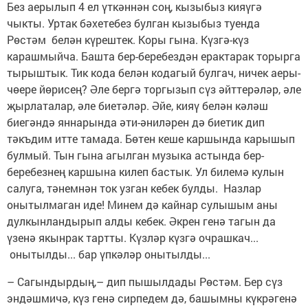
Без аерылып 4 ел үткәннән соң, кызыбыз кияүгә
чыкты. Уртак бәхетебез булган кызыбыз туенда
Рөстәм белән күрештек. Коры гына. Күзгә-күз
карашмыйча. Башта бер-беребездән ерактарак торырга
тырыштык. Тик кода белән кодагый булгач, ничек аеры-
чөере йөрисең? Әле бергә торгызып сүз әйттерәләр, әле
җырлаталар, әле биетәләр. Әйе, кияү белән кәләш
биегәндә яннарында әти-әниләрен дә биетик дип
тәкъдим итте тамада. Бөтен кеше каршында карышып
булмый. Тын гына агылган музыка астында бер-
беребезнең каршына килеп бастык. Ул билемә кулын
салуга, тәнемнән ток узган кебек булды. Назлар
онытылмаган иде! Минем дә кайнар сулышым аны
дулкынландырып алды кебек. Әкрен генә тагын да
үзенә якынрак тартты. Күзләр күзгә очрашкач...
онытылды... бар үпкәләр онытылды...
– Сагындырдың,– дип пышылдады Рөстәм. Бер сүз
эндәшмичә, күз генә сирпедем дә, башымны күкрәгенә