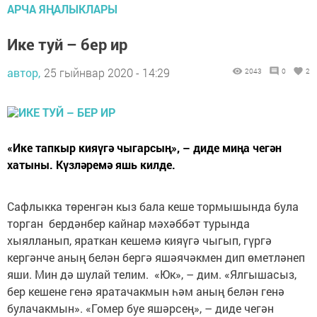
АРЧА ЯҢАЛЫКЛАРЫ
Ике туй – бер ир
автор,
25 гыйнвар 2020 - 14:29
2043
0
2
«Ике тапкыр кияүгә чыгарсың», – диде миңа чегән
хатыны. Күзләремә яшь килде.
Сафлыкка төренгән кыз бала кеше тормышында була
торган бердәнбер кайнар мәхәббәт турында
хыялланып, яраткан кешемә кияүгә чыгып, гүргә
кергәнче аның белән бергә яшәячәкмен дип өметләнеп
яши. Мин дә шулай телим. «Юк», – дим. «Ялгышасыз,
бер кешене генә яратачакмын һәм аның белән генә
булачакмын». «Гомер буе яшәрсең», – диде чегән