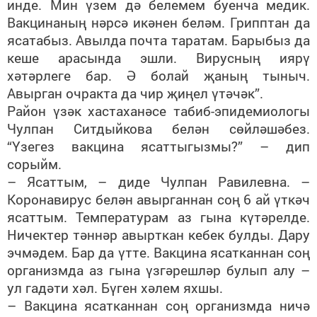
инде. Мин үзем дә белемем буенча медик.
Вакцинаның нәрсә икәнен беләм. Грипптан да
ясатабыз. Авылда почта таратам. Барыбыз да
кеше арасында эшли. Вирусның иярү
хәтәрлеге бар. Ә болай җаның тыныч.
Авырган очракта да чир җиңел үтәчәк”.
Район үзәк хастаханәсе табиб-эпидемиологы
Чулпан Ситдыйкова белән сөйләшәбез.
“Үзегез вакцина ясаттыгызмы?” – дип
сорыйм.
– Ясаттым, – диде Чулпан Равилевна. –
Коронавирус белән авырганнан соң 6 ай үткәч
ясаттым. Температурам аз гына күтәрелде.
Ничектер тәннәр авырткан кебек булды. Дару
эчмәдем. Бар да үтте. Вакцина ясатканнан соң
организмда аз гына үзгәрешләр булып алу –
ул гадәти хәл. Бүген хәлем яхшы.
– Вакцина ясатканнан соң организмда ничә