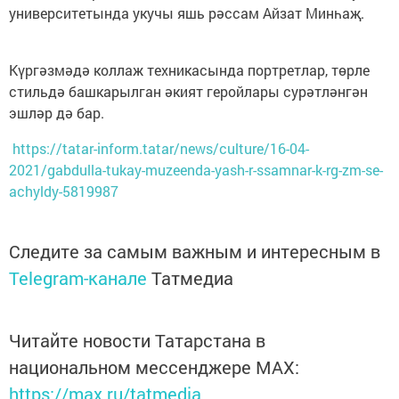
университетында укучы яшь рәссам Айзат Минһаҗ.
Күргәзмәдә коллаж техникасында портретлар, төрле
стильдә башкарылган әкият геройлары сурәтләнгән
эшләр дә бар.
https://tatar-inform.tatar/news/culture/16-04-
2021/gabdulla-tukay-muzeenda-yash-r-ssamnar-k-rg-zm-se-
achyldy-5819987
Следите за самым важным и интересным в
Telegram-канале
Татмедиа
Читайте новости Татарстана в
национальном мессенджере MАХ:
https://max.ru/tatmedia