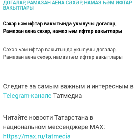
Сәхәр һәм ифтар вакытында укылучы догалар,
Рамазан аена сәхәр, намаз һәм ифтар вакытлары
Сәхәр һәм ифтар вакытында укылучы догалар,
Рамазан аена сәхәр, намаз һәм ифтар вакытлары
Следите за самым важным и интересным в
Telegram-канале
Татмедиа
Читайте новости Татарстана в
национальном мессенджере MАХ:
https://max.ru/tatmedia