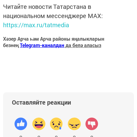
Читайте новости Татарстана в
национальном мессенджере MАХ:
https://max.ru/tatmedia
Хәзер Арча һәм Арча районы яңалыкларын
безнең
Telegram-каналдан
да белә аласыз
Оставляйте реакции