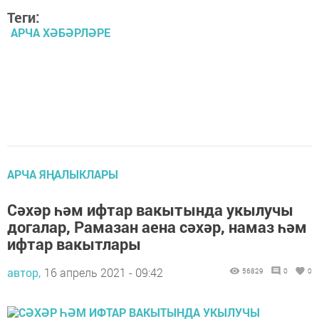
Теги:
АРЧА ХӘБӘРЛӘРЕ
АРЧА ЯҢАЛЫКЛАРЫ
Сәхәр һәм ифтар вакытында укылучы
догалар, Рамазан аена сәхәр, намаз һәм
ифтар вакытлары
автор,
16 апрель 2021 - 09:42
56829
0
0