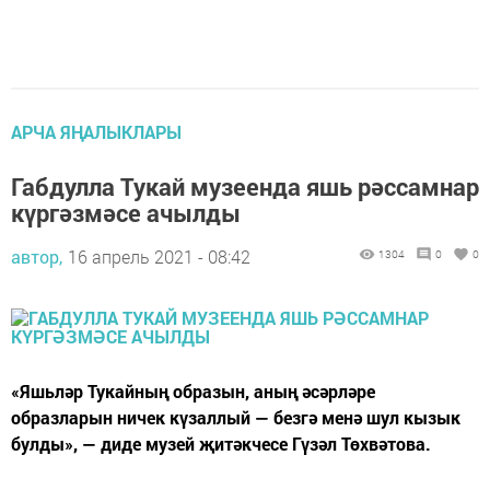
АРЧА ЯҢАЛЫКЛАРЫ
Габдулла Тукай музеенда яшь рәссамнар
күргәзмәсе ачылды
автор,
16 апрель 2021 - 08:42
1304
0
0
«Яшьләр Тукайның образын, аның әсәрләре
образларын ничек күзаллый — безгә менә шул кызык
булды», — диде музей җитәкчесе Гүзәл Төхвәтова.