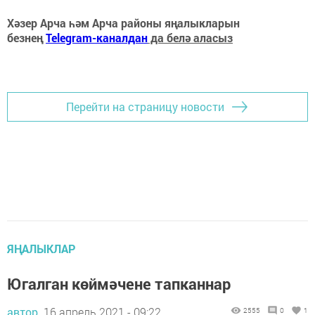
Хәзер Арча һәм Арча районы яңалыкларын
безнең
Telegram-каналдан
да белә аласыз
Перейти на страницу новости
ЯҢАЛЫКЛАР
Югалган көймәчене тапканнар
автор,
16 апрель 2021 - 09:22
2555
0
1