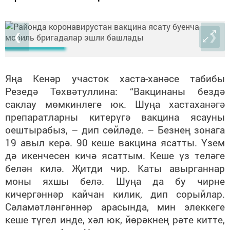
❮
❯
Яңа Кенәр участок хаста-ханәсе табибы
Резедә Төхвәтуллина: “Вакцинаны бездә
саклау мөмкинлеге юк. Шуңа хастаханәгә
препаратларны китерүгә вакцина ясауны
оештырабыз, – дип сөйләде. – Безнең зонага
19 авыл керә. 90 кеше вакцина ясатты. Үзем
дә икенчесен кичә ясаттым. Кеше үз теләге
белән килә. Җитди чир. Каты авырганнар
моны яхшы белә. Шуңа да бу чирне
кичергәннәр кайчан килик, дип сорыйлар.
Сәламәтләнгәннәр арасында, мин элеккеге
кеше түгел инде, хәл юк, йөрәкнең рәте китте,