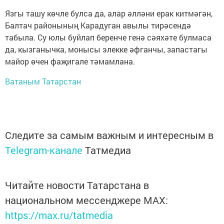
Язгы ташу көчле булса да, алар әлләни ерак китмәгән,
Балтач районының Карадуган авылы тирәсендә
табыла. Су юлы буйлап беренче генә сәяхәте булмаса
да, кызганычка, монысы элекке әфганчы, запастагы
майор өчен фаҗигале тәмамлана.
Ватаным Татарстан
Следите за самым важным и интересным в
Telegram-канале
Татмедиа
Читайте новости Татарстана в
национальном мессенджере MАХ:
https://max.ru/tatmedia