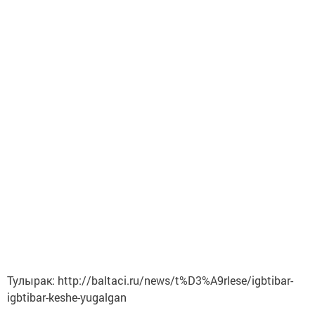
Тулырак: http://baltaci.ru/news/t%D3%A9rlese/igbtibar-
igbtibar-keshe-yugalgan