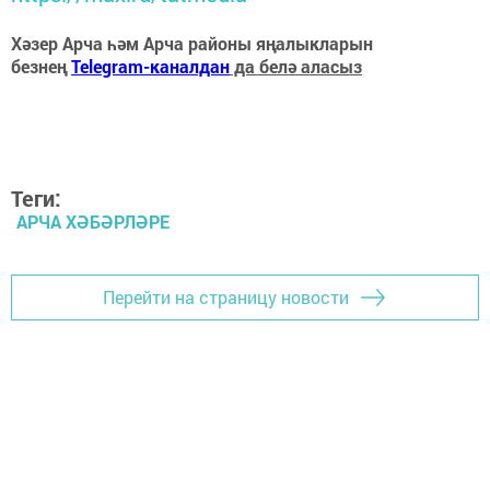
Хәзер Арча һәм Арча районы яңалыкларын
безнең
Telegram-каналдан
да белә аласыз
Теги:
АРЧА ХӘБӘРЛӘРЕ
Перейти на страницу новости