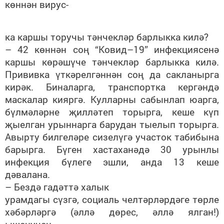
көннән вирус-
ка каршы торучы тәнчекләр барлыкка килә?
– 42 көннән соң “Ковид–19” инфекциясенә
каршы көрәшүче тәнчекләр барлыкка килә.
Прививка үткәрелгәннән соң да сакланырга
кирәк. Биналарга, транспортка кергәндә
маскалар кияргә. Кулларны сабынлап юарга,
бүлмәләрне җилләтеп торырга, кеше күп
җыелган урыннарга барудан тыелып торырга.
Авырту билгеләре сизелүгә участок табибына
барырга. Бүген хастаханәдә 30 урынлы
инфекция бүлеге эшли, анда 13 кеше
дәвалана.
– Бездә гадәттә халык
урамдагы сүзгә, социаль челтәрләрдәге төрле
хәбәрләргә (әллә дөрес, әллә ялган!)