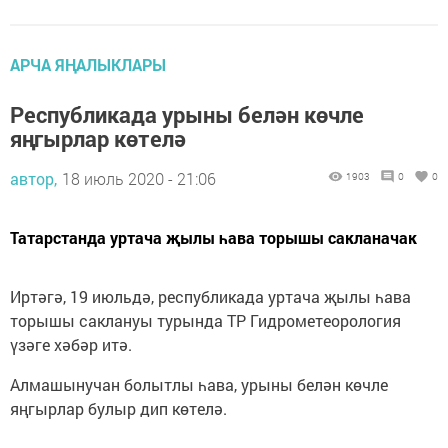
АРЧА ЯҢАЛЫКЛАРЫ
Республикада урыны белән көчле
яңгырлар көтелә
автор,
18 июль 2020 - 21:06
1903
0
0
Татарстанда уртача җылы һава торышы сакланачак
Иртәгә, 19 июльдә, республикада уртача җылы һава
торышы саклануы турында ТР Гидрометеорология
үзәге хәбәр итә.
Алмашынучан болытлы һава, урыны белән көчле
яңгырлар булыр дип көтелә.