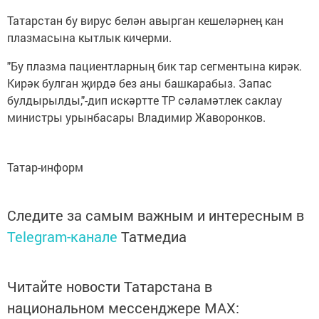
Татарстан бу вирус белән авырган кешеләрнең кан
плазмасына кытлык кичерми.
"Бу плазма пациентларның бик тар сегментына кирәк.
Кирәк булган җирдә без аны башкарабыз. Запас
булдырылды,"-дип искәртте ТР сәламәтлек саклау
министры урынбасары Владимир Жаворонков.
Татар-информ
Следите за самым важным и интересным в
Telegram-канале
Татмедиа
Читайте новости Татарстана в
национальном мессенджере MАХ: