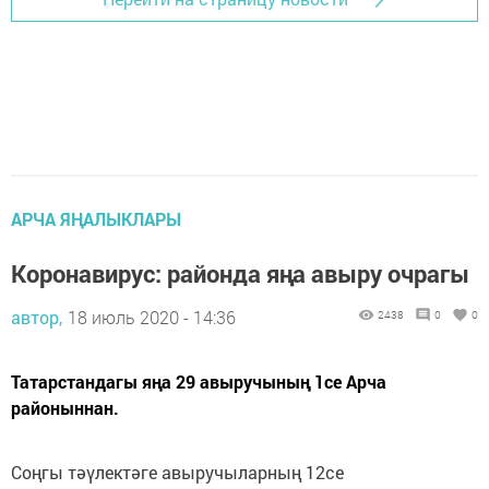
АРЧА ЯҢАЛЫКЛАРЫ
Коронавирус: районда яңа авыру очрагы
автор,
18 июль 2020 - 14:36
2438
0
0
Татарстандагы яңа 29 авыручының 1се Арча
районыннан.
Соңгы тәүлектәге авыручыларның 12се