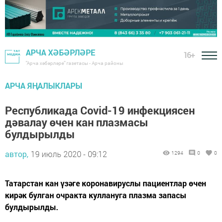
АРЧА ХӘБӘРЛӘРЕ
16+
"Арча хәбәрләре" газетасы - Арча районы
АРЧА ЯҢАЛЫКЛАРЫ
Республикада Covid-19 инфекциясен
дәвалау өчен кан плазмасы
булдырылды
автор,
19 июль 2020 - 09:12
1294
0
0
Татарстан кан үзәге коронавируслы пациентлар өчен
кирәк булган очракта куллануга плазма запасы
булдырылды.