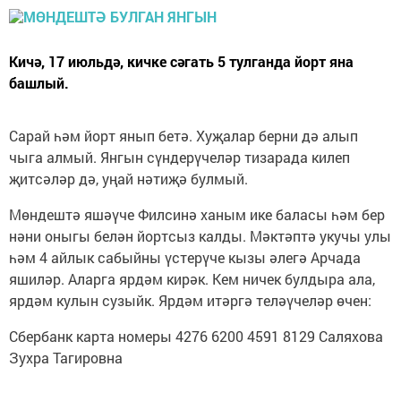
Кичә, 17 июльдә, кичке сәгать 5 тулганда йорт яна
башлый.
Сарай һәм йорт янып бетә. Хуҗалар берни дә алып
чыга алмый. Янгын сүндерүчеләр тизарада килеп
җитсәләр дә, уңай нәтиҗә булмый.
Мөндештә яшәүче Филсинә ханым ике баласы һәм бер
нәни оныгы белән йортсыз калды. Мәктәптә укучы улы
һәм 4 айлык сабыйны үстерүче кызы әлегә Арчада
яшиләр. Аларга ярдәм кирәк. Кем ничек булдыра ала,
ярдәм кулын сузыйк. Ярдәм итәргә теләүчеләр өчен:
Сбербанк карта номеры 4276 6200 4591 8129 Саляхова
Зухра Тагировна