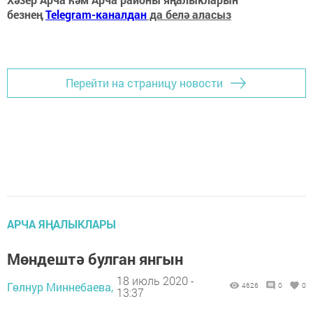
безнең
Telegram-каналдан
да белә аласыз
Перейти на страницу новости
АРЧА ЯҢАЛЫКЛАРЫ
Мөндештә булган янгын
18 июль 2020 -
Гөлнур Миннебаева,
4626
0
0
13:37