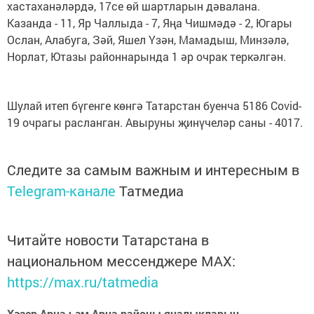
хастаханәләрдә, 17се өй шартларын дәвалана.
Казанда - 11, Яр Чаллыда - 7, Яңа Чишмәдә - 2, Югары
Ослан, Алабуга, Зәй, Яшел Үзән, Мамадыш, Минзәлә,
Норлат, Ютазы районнарында 1 әр очрак теркәлгән.
Шулай итеп бүгенге көнгә Татарстан буенча 5186 Covid-
19 очрагы расланган. Авыруны җинүчеләр саны - 4017.
Следите за самым важным и интересным в
Telegram-канале
Татмедиа
Читайте новости Татарстана в
национальном мессенджере MАХ:
https://max.ru/tatmedia
Хәзер Арча һәм Арча районы яңалыкларын