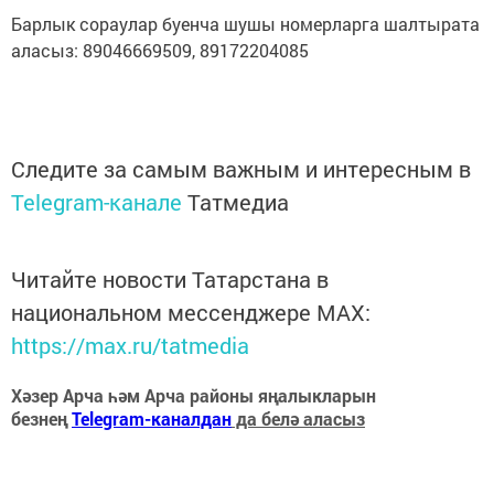
Барлык сораулар буенча шушы номерларга шалтырата
аласыз: 89046669509, 89172204085
Следите за самым важным и интересным в
Telegram-канале
Татмедиа
Читайте новости Татарстана в
национальном мессенджере MАХ:
https://max.ru/tatmedia
Хәзер Арча һәм Арча районы яңалыкларын
безнең
Telegram-каналдан
да белә аласыз