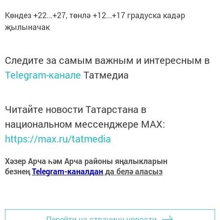
Көндез +22...+27, төнлә +12...+17 градуска кадәр
җылыначак
Следите за самым важным и интересным в
Telegram-канале
Татмедиа
Читайте новости Татарстана в
национальном мессенджере MАХ:
https://max.ru/tatmedia
Хәзер Арча һәм Арча районы яңалыкларын
безнең
Telegram-каналдан
да белә аласыз
Перейти на страницу новости