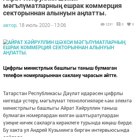
мәгълүматларның ешрак коммерция
секторыннан алынуын аңлатты.
автор,
18 июль 2020 - 13:06
2231
0
0
Цифрлы министрлык башлыгы таныш булмаган
телефон номерларыннан саклану чарасын әйтте.
Татарстан Республикасы Дәүләт идарәсен цифрлы
нигездә үстерү, мәгълүмат технологияләре һәм элемтә
министрлыгы башлыгы Айрат Хәйруллин таныш
булмаган номерлардан килгән шалтыратулардан
үзеңне ничек сакларга кирәклеге турында киңәш бирде.
Бу хакта ул Андрей Кузьминга биргән интервьюсында