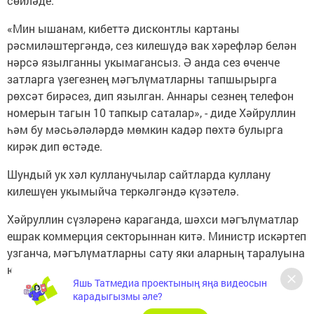
сөйләде.
«Мин ышанам, кибеттә дисконтлы картаны
рәсмиләштергәндә, сез килешүдә вак хәрефләр белән
нәрсә язылганны укымагансыз. Ә анда сез өченче
затларга үзегезнең мәгълүматларны тапшырырга
рөхсәт бирәсез, дип язылган. Аннары сезнең телефон
номерын тагын 10 тапкыр саталар», - диде Хәйруллин
һәм бу мәсьәләләрдә мөмкин кадәр пөхтә булырга
кирәк дип өстәде.
Шундый ук хәл кулланучылар сайтларда куллану
килешүен укымыйча теркәлгәндә күзәтелә.
Хәйруллин сүзләренә караганда, шәхси мәгълүматлар
ешрак коммерция секторыннан китә. Министр искәртеп
узганча, мәгълүматларны сату яки аларның таралуына
юл кую - җинаять эше.
Яшь Татмедиа проектының яңа видеосын
карадыгызмы әле?