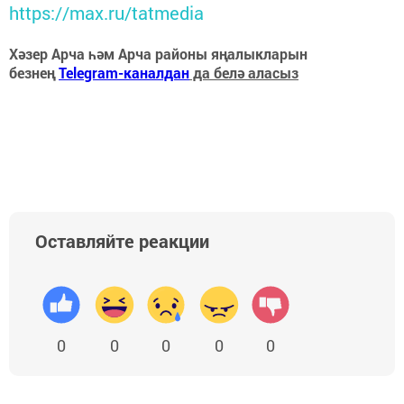
https://max.ru/tatmedia
Хәзер Арча һәм Арча районы яңалыкларын
безнең
Telegram-каналдан
да белә аласыз
Оставляйте реакции
0
0
0
0
0