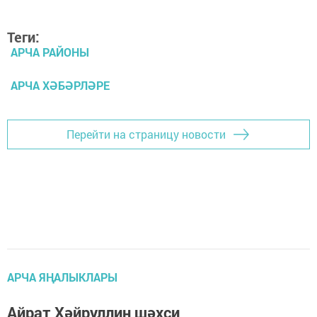
Теги:
АРЧА РАЙОНЫ
АРЧА ХӘБӘРЛӘРЕ
Перейти на страницу новости
АРЧА ЯҢАЛЫКЛАРЫ
Айрат Хәйруллин шәхси