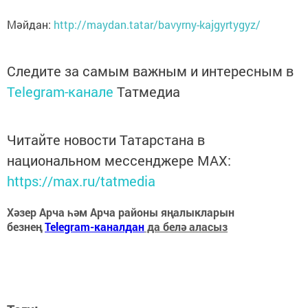
Мәйдан:
http://maydan.tatar/bavyrny-kajgyrtygyz/
Следите за самым важным и интересным в
Telegram-канале
Татмедиа
Читайте новости Татарстана в
национальном мессенджере MАХ:
https://max.ru/tatmedia
Хәзер Арча һәм Арча районы яңалыкларын
безнең
Telegram-каналдан
да белә аласыз