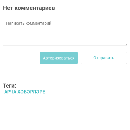
Нет комментариев
Отправить
Авторизоваться
Теги:
АРЧА ХӘБӘРЛӘРЕ