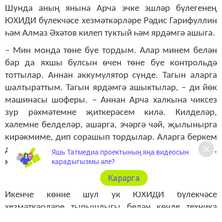
Шунда аның янына Арча эчке эшләр бүлегенең
ЮХИДИ бүлекчәсе хезмәткәрләре Рәдис Гарифуллин
һәм Алмаз Әхәтов килеп туктый һәм ярдәмгә ашыга.
– Мин монда төне буе тордым. Алар минем белән
бар да яхшы булсын өчен төне буе контрольдә
тоттылар. Аннан аккумулятор сүнде. Тагын аларга
шалтыраттым. Тагын ярдәмгә ашыктылар, – ди йөк
машинасы шоферы. – Аннан Арча халкына чиксез
зур рәхмәтемне җиткерәсем килә. Килделәр,
хәлемне белделәр, ашарга, эчәргә чәй, җылынырга
кирәкмиме, дип сорашып тордылар. Аларга беркем
дә кушмый бит. Мин гел юлда йөрим, күрәм,
Яшь Татмедиа проектының яңа видеосын
карадыгызмы әле?
мондый кешеләр бик сирәк очрый.
Карарга
Икенче көнне шул ук ЮХИДИ бүлекчәсе
хезмәткәрләре тырышлыгы белән көчле техника
килеп, машинаны тартып чыгаралар.