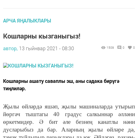
АРЧА ЯҢАЛЫКЛАРЫ
Кошларны кызганыгыз!
автор,
13 гыйнвар 2021 - 08:30
1509
0
0
Кошларны ашату саваплы эш, аны сәдака бирүгә
тиңлиләр.
Җылы өйләрдә яшәп, җылы машиналарда утырып
йөргәч тыштагы 40 градус салкыннар әлләни
өркетмидер. Ә бит әле безнең канатлы нәни
дусларыбыз да бар. Аларның җылы өйләре дә,
тамак туйдырыр ризыклары да юк. Әйдәгез, рәхим-