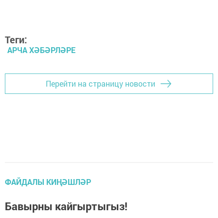
Теги:
АРЧА ХӘБӘРЛӘРЕ
Перейти на страницу новости
ФАЙДАЛЫ КИҢӘШЛӘР
Бавырны кайгыртыгыз!