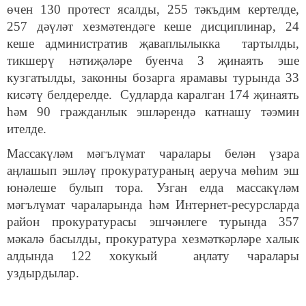
өчен 130 протест ясалды, 255 тәкъдим кертелде,
257 дәүләт хезмәтендәге кеше дисциплинар, 24
кеше административ җаваплылыкка тартылды,
тикшерү нәтиҗәләре буенча 3 җинаять эше
кузгатылды, законны бозарга ярамавы турында 33
кисәтү белдерелде. Судларда каралган 174 җинаять
һәм 90 гражданлык эшләрендә катнашу тәэмин
ителде.
Массакүләм мәгълүмат чаралары белән үзара
аңлашып эшләү прокуратураның аеруча мөһим эш
юнәлеше булып тора. Узган елда массакүләм
мәгълүмат чараларында һәм Интернет-ресурсларда
район прокуратурасы эшчәнлеге турында 357
мәкалә басылды, прокуратура хезмәткәрләре халык
алдында 122 хокукый аңлату чаралары
уздырдылар.