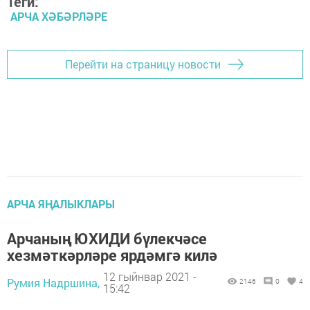
Теги:
АРЧА ХӘБӘРЛӘРЕ
Перейти на страницу новости
АРЧА ЯҢАЛЫКЛАРЫ
Арчаның ЮХИДИ бүлекчәсе
хезмәткәрләре ярдәмгә килә
12 гыйнвар 2021 -
Румия Надршина,
2146
0
4
15:42