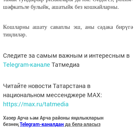
шәфкатьле булыйк, ашатыйк без кошкайларны.
Кошларны ашату саваплы эш, аны сәдака бирүгә
тиңлиләр.
Следите за самым важным и интересным в
Telegram-канале
Татмедиа
Читайте новости Татарстана в
национальном мессенджере MАХ:
https://max.ru/tatmedia
Хәзер Арча һәм Арча районы яңалыкларын
безнең
Telegram-каналдан
да белә аласыз