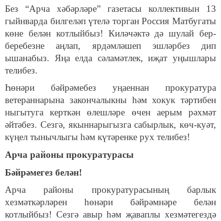
Без “Арча хәбәрләре” газетасы коллективын 13
гыйнварда билгеләп үтелә торган Россия Матбугаты
көне белән котлыйбыз! Киләчәктә дә шулай бер-
беребезне аңлап, ярдәмләшеп эшләрбез дип
ышанабыз. Яңа елда сәламәтлек, иҗат уңышлары
телибез.
Һөнәри бәйрәмебез уңаеннан прокуратура
ветераннарына закончалыкны һәм хокук тәртибен
ныгытуга керткән өлешләре өчен аерым рәхмәт
әйтәбез. Сезгә, якыннарыгызга сабырлык, көч-куәт,
күңел тынычлыгы һәм күтәренке рух телибез!
Арча районы прокуратурасы
Бәйрәмегез белән!
Арча районы прокуратурасының барлык
хезмәткәрләрен һөнәри бәйрәмнәре белән
котлыйбыз! Сезгә авыр һәм җаваплы хезмәтегездә