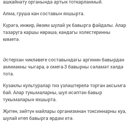
ашкайнату органында артык тоткарланмый.
Алма, груша кан составын яхшырта.
Күрәгә, инжир, йөзем шулай ук бавырга файдалы. Алар
тазаруга каршы көрәшә, кандагы холестеринны
киметә.
Әстерхан чикләвеге составындагы аргинин бавырдан
аммиакны чыгара, ә омега-3 бавырны сәламәт хәлдә
тота.
Кузаклы культуралар тиз үзләштерелә торган аксымга
бай. Алар тукымаларны, шул исәптән бавыр
тукымаларын яхшырта.
Җитен, зәйтүн майлары организмнан токсиннарны куа,
шулай итеп бавырга ярдәм итә.