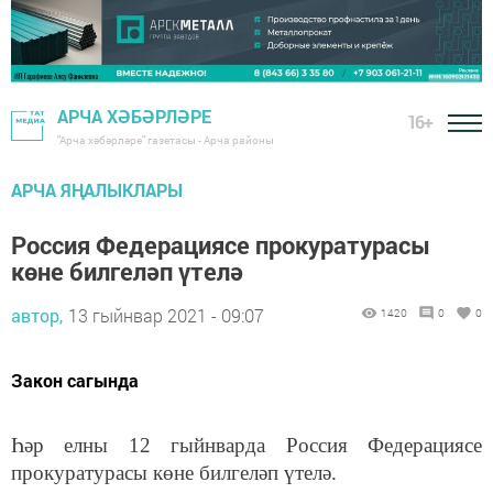
АРЧА ХӘБӘРЛӘРЕ
16+
"Арча хәбәрләре" газетасы - Арча районы
АРЧА ЯҢАЛЫКЛАРЫ
Россия Федерациясе прокуратурасы
көне билгеләп үтелә
автор,
13 гыйнвар 2021 - 09:07
1420
0
0
Закон сагында
Һәр елны 12 гыйнварда Россия Федерациясе
прокуратурасы көне билгеләп үтелә.