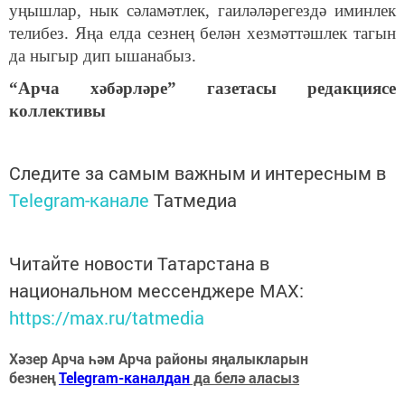
уңышлар, нык сәламәтлек, гаиләләрегездә иминлек
телибез. Яңа елда сезнең белән хезмәттәшлек тагын
да ныгыр дип ышанабыз.
“Арча хәбәрләре” газетасы редакциясе
коллективы
Следите за самым важным и интересным в
Telegram-канале
Татмедиа
Читайте новости Татарстана в
национальном мессенджере MАХ:
https://max.ru/tatmedia
Хәзер Арча һәм Арча районы яңалыкларын
безнең
Telegram-каналдан
да белә аласыз