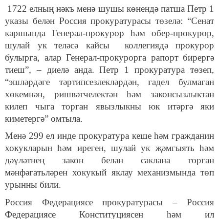
1722 елның нәкъ менә шушы көнендә патша Петр 1
указы белән Россия прокуратурасы төзелә: “Сенат
каршында Генерал-прокурор һәм обер-прокурор,
шулай ук теләсә кайсы коллегиядә прокурор
булырга, алар Генерал-прокурорга рапорт бирергә
тиеш”, – диелә анда. Петр 1 прокуратура төзеп,
“эшләрдәге тәртипсезлекләрдән, гадел булмаган
хөкемнән, ришвәтчелектән һәм законсызлыктан
килеп чыга торган явызлыкны юк итәргә яки
киметергә” омтыла.
Менә 299 ел инде прокуратура кеше һәм гражданин
хокукларын һәм иреген, шулай ук җәмгыять һәм
дәүләтнең закон белән саклана торган
мәнфәгатьләрен хокукый яклау механизмында төп
урынны били.
Россия Федерациясе прокуратурасы – Россия
Федерациясе Конституциясен һәм ил