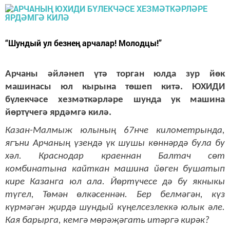
“Шундый ул безнең арчалар! Молодцы!”
Арчаны әйләнеп үтә торган юлда зур йөк
машинасы юл кырына төшеп китә. ЮХИДИ
бүлекчәсе хезмәткәрләре шунда ук машина
йөртүчегә ярдәмгә килә.
Казан-Малмыж юлының 67нче километрында,
ягъни Арчаның үзендә үк шушы көннәрдә була бу
хәл. Краснодар краеннан Балтач сөт
комбинатына кайткан машина йөген бушатып
кире Казанга юл ала. Йөртүчесе дә бу якныкы
түгел, Төмән өлкәсеннән. Бер белмәгән, күз
күрмәгән җирдә шундый күңелсезлеккә юлык әле.
Кая барырга, кемгә мөрәҗәгать итәргә кирәк?