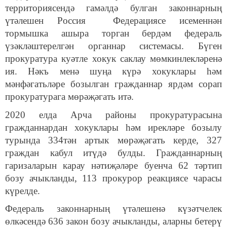
территориясендә гамәлдә булган законнарның
үтәлешен Россия Федерациясе исеменнән
тормышка ашыра торган бердәм федераль
үзәкләштерелгән органнар системасы. Бүген
прокуратура куәтле хокук саклау мөмкинлекләренә
ия. Нәкъ менә шуңа күрә хокуклары һәм
мәнфәгатьләре бозылган гражданнар ярдәм сорап
прокуратурага мөрәҗәгать итә.
2020 елда Арча районы прокуратурасына
гражданнардан хокуклары һәм ирекләре бозылу
турында 334тән артык мөрәҗәгать керде, 327
граждан кабул итүдә булды. Гражданнарның
гаризаларын карау нәтиҗәләре буенча 62 тәртип
бозу ачыкланды, 113 прокурор реакциясе чарасы
күрелде.
Федераль законнарның үтәлешенә күзәтчелек
өлкәсендә 636 закон бозу ачыкланды, аларны бетерү