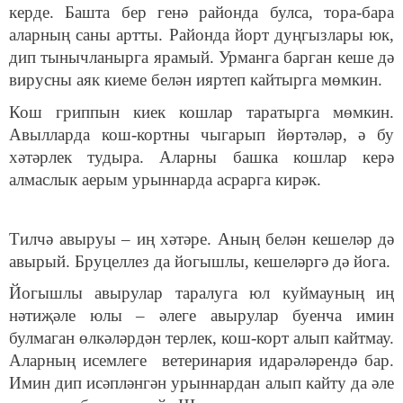
керде. Башта бер генә районда булса, тора-бара
аларның саны артты. Районда йорт дуңгызлары юк,
дип тынычланырга ярамый. Урманга барган кеше дә
вирусны аяк киеме белән ияртеп кайтырга мөмкин.
Кош гриппын киек кошлар таратырга мөмкин.
Авылларда кош-кортны чыгарып йөртәләр, ә бу
хәтәрлек тудыра. Аларны башка кошлар керә
алмаслык аерым урыннарда асрарга кирәк.
Тилчә авыруы – иң хәтәре. Аның белән кешеләр дә
авырый. Бруцеллез да йогышлы, кешеләргә дә йога.
Йогышлы авырулар таралуга юл куймауның иң
нәтиҗәле юлы – әлеге авырулар буенча имин
булмаган өлкәләрдән терлек, кош-корт алып кайтмау.
Аларның исемлеге ветеринария идарәләрендә бар.
Имин дип исәпләнгән урыннардан алып кайту да әле