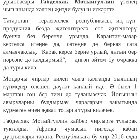
урынбасары
Габделхак Мотыйгуллин
үзенең
чыгышында хәлнең җитди булуын искәртте.
Татарстан – терлекчелек республикасы, иң күп
продукция бездә җитештерелә, сөт җитештерү
буенча без беренче урында. Карантин-мазар
кертелсә итеңне дә, сөтеңне дә беркая сата
алмаячаксың. “Карак керсә берне урлый, янгын бер
нәрсәне дә калдырмый“, – дигән әйтем бу очракка
да туры килә.
Моңарчы чирләр килеп чыга калганда зыянның
күпмедер өлешен дәүләт каплый иде. Ә быел 1
марттан соң бер тиен дә түләнмәячәк. Йогышлы
авыруларны булдырмау чараларын вакытында
күрмәгән өчен җавап тотарга туры киләчәк.
Габделхак Мотыйгуллин кайбер чирләргә тулырак
тукталды. Африка чумасын нигездә кабан
дуңгызлары тарата. Республикага бу чир 2016 елда