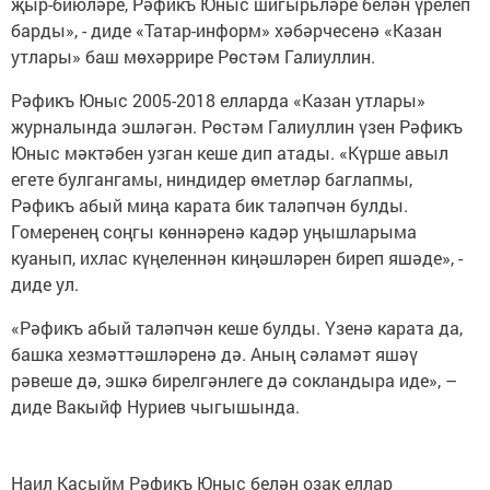
җыр-биюләре, Рәфикъ Юныс шигырьләре белән үрелеп
барды», - диде «Татар-информ» хәбәрчесенә «Казан
утлары» баш мөхәррире Рөстәм Галиуллин.
Рәфикъ Юныс 2005-2018 елларда «Казан утлары»
журналында эшләгән. Рөстәм Галиуллин үзен Рәфикъ
Юныс мәктәбен узган кеше дип атады. «Күрше авыл
егете булгангамы, ниндидер өметләр баглапмы,
Рәфикъ абый миңа карата бик таләпчән булды.
Гомеренең соңгы көннәренә кадәр уңышларыма
куанып, ихлас күңеленнән киңәшләрен биреп яшәде», -
диде ул.
«Рәфикъ абый таләпчән кеше булды. Үзенә карата да,
башка хезмәттәшләренә дә. Аның сәламәт яшәү
рәвеше дә, эшкә бирелгәнлеге дә сокландыра иде», –
диде Вакыйф Нуриев чыгышында.
Наил Касыйм Рәфикъ Юныс белән озак еллар