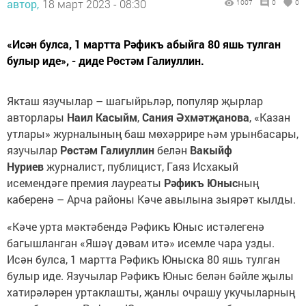
автор,
18 март 2023 - 08:30
1007
0
0
«Исән булса, 1 мартта Рәфикъ абыйга 80 яшь тулган
булыр иде», - диде Рөстәм Галиуллин.
Якташ язучылар – шагыйрьләр, популяр җырлар
авторлары
Наил Касыйм
,
Сания Әхмәтҗанова
, «Казан
утлары» журналының баш мөхәррире һәм урынбасары,
язучылар
Рөстәм Галиуллин
белән
Вакыйф
Нуриев
журналист, публицист, Гаяз Исхакый
исемендәге премия лауреаты
Рәфикъ Юныс
ның
каберенә – Арча районы Кәче авылына зыярәт кылды.
«Кәче урта мәктәбендә Рәфикъ Юныс истәлегенә
багышланган «Яшәү дәвам итә» исемле чара узды.
Исән булса, 1 мартта Рәфикъ Юныска 80 яшь тулган
булыр иде. Язучылар Рәфикъ Юныс белән бәйле җылы
хатирәләрен уртаклашты, җанлы очрашу укучыларның