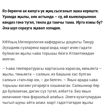
Яз беренче ае килүгә үк җиң сызганып эшкә кереште.
Урамда җылы, аяк астында – су, өй кыекларыннан
көндез генә түгел, төнлә дә тамчы тама. Иртә язмы бу?
Әнә шул сорауга җавап эзләдек.
КФУның Метеорология кафедрасы доценты Тимур
Әүхәдиев сүзләренә караганда, март өчен гадәти
булмаган җылы һава торышы безгә Атлантикадан
килгән.
– Һава температурасы картасына карасаң, көньякта –
җылы, төньякта – салкын, яз башына хас булган
салкын «тап»лар юк, – ди белгеч. – Якын арада һава
торышы кискен үзгәрергә охшамаган. Салкыннар бер
дә булмаячак, дигән сүз түгел, әлбәттә. Без якын
киләчәкне генә фаразлый алабыз. Әлеге күзәтүләрдән
чыгып шуны әйтә алам: март гадәттәгедән җылы