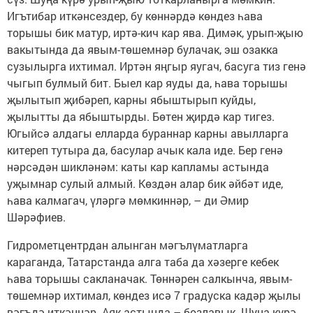
Игътибар иткәнсездер, бу көннәрдә көндез һава
торышы бик матур, иртә-кич кар ява. Димәк, урып-җыю
вакытында да явым-төшемнәр булачак, эш озакка
сузылырга ихтимал. Иртән яңгыр яугач, басуга тиз генә
чыгып булмый бит. Быел кар яуды да, һава торышы
җылытып җибәреп, карны ябыштырып куйды,
җылытты да ябыштырды. Бөтен җирдә кар тигез.
Югыйсә алдагы елларда бураннар карны авылларга
китереп тутыра да, басулар ачык кала иде. Бер генә
нәрсәдән шикләнәм: каты кар капламы астында
уҗымнар сулый алмый. Көздән алар бик әйбәт иде,
һава калмагач, үләргә мөмкиннәр, – ди Әмир
Шәрәфиев.
Гидрометцентрдан алынган мәгълүматларга
караганда, Татарстанда алга таба да хәзерге кебек
һава торышы сакланачак. Төннәрен салкынча, явым-
төшемнәр ихтимал, көндез исә 7 градуска кадәр җылы
вәгъдә иткәннәр. Аяк астында – бозлавык. Шуңа күрә