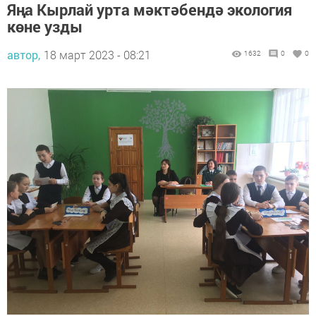
Яңа Кырлай урта мәктәбендә экология
көне узды
автор,
18 март 2023 - 08:21
1632
0
0