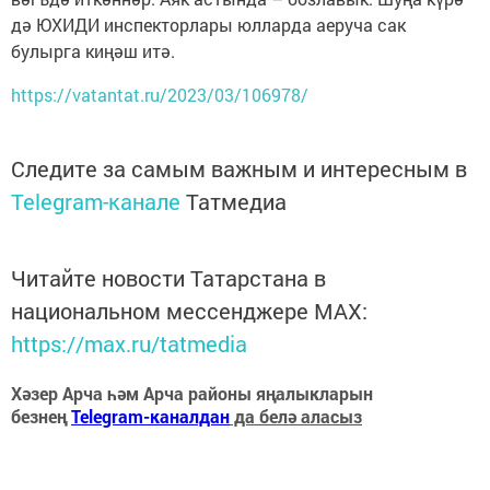
дә ЮХИДИ инспекторлары юлларда аеруча сак
булырга киңәш итә.
https://vatantat.ru/2023/03/106978/
Следите за самым важным и интересным в
Telegram-канале
Татмедиа
Читайте новости Татарстана в
национальном мессенджере MАХ:
https://max.ru/tatmedia
Хәзер Арча һәм Арча районы яңалыкларын
безнең
Telegram-каналдан
да белә аласыз