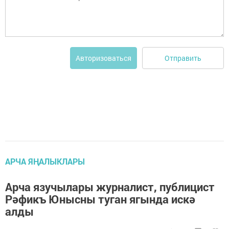
Отправить
Авторизоваться
АРЧА ЯҢАЛЫКЛАРЫ
Арча язучылары журналист, публицист
Рәфикъ Юнысны туган ягында искә
алды