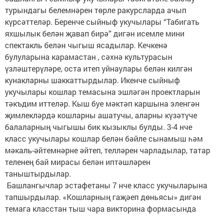
турындагы белемнәрен төрле ракурсларда ачып
күрсәттеләр. Беренче сыйныф укучылары “Табигать
яхшылык белән җавап бирә” дигән исемле мини
спектакль белән чыгыш ясадылар. Кечкенә
булуларына карамастан , сәхнә культурасын
үзләштерүләре, оста итеп уйнаулары белән килгән
кунакларны шаккаттырдылар. Икенче сыйныф
укучылары кошлар темасына эшләгән проектларын
тәкъдим иттеләр. Кыш буе мәктәп каршына эленгән
җимлекләрдә кошларны ашатучы, аларны күзәтүче
балаларның чыгышы бик кызыклы булды. 3-4 нче
класс укучылары кошлар белән бәйле сынамыш һәм
мәкаль-әйтемнәрне әйтеп, телләрен чарладылар, татар
теленең бай мирасы белән иптәшләрен
таныштырдылар.
Башлангычлар эстафетаны 7 нче класс укучыларына
тапшырдылар. «Кошларның гаҗәеп дөньясы» дигән
темага класстан тыш чара викторина формасында