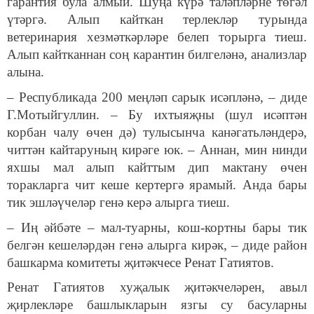
гарантия була алмый. Шуңа күрә таләпләрне төгәл
үтәргә. Алып кайткан терлекләр турында
ветеринария хезмәткәрләре белеп торырга тиеш.
Алып кайтканнан соң карантин билгеләнә, анализлар
алына.
– Республикада 200 меңләп сарык исәпләнә, – диде
Г.Мотыйгуллин. – Бу ихтыяҗны (шул исәптән
корбан чалу өчен дә) тулысынча канәгатьләндерә,
читтән кайтаруның кирәге юк. – Аннан, мин нинди
яхшы мал алып кайттым дип мактану өчен
торакларга чит кеше кертергә ярамый. Анда бары
тик эшләүчеләр генә керә алырга тиеш.
– Иң әйбәте – мал-туарны, кош-кортны бары тик
белгән кешеләрдән генә алырга кирәк, – диде район
башкарма комитеты җитәкчесе Ренат Гатиятов.
Ренат Гатиятов хуҗалык җитәкчеләрен, авыл
җирлекләре башлыкларын язгы су басуларны