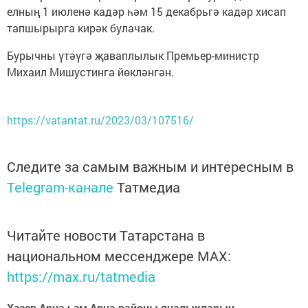
елның 1 июленә кадәр һәм 15 декабрьгә кадәр хисап
тапшырырга кирәк булачак.
Бурычны үтәүгә җаваплылык Премьер-министр
Михаил Мишустинга йөкләнгән.
https://vatantat.ru/2023/03/107516/
Следите за самым важным и интересным в
Telegram-канале
Татмедиа
Читайте новости Татарстана в
национальном мессенджере MАХ:
https://max.ru/tatmedia
Хәзер Арча һәм Арча районы яңалыкларын