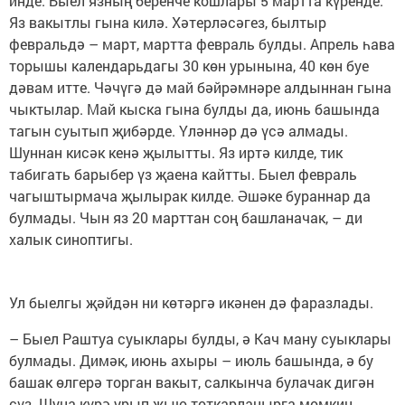
инде. Быел язның беренче кошлары 5 мартта күренде.
Яз вакытлы гына килә. Хәтерләсәгез, былтыр
февральдә – март, мартта февраль булды. Апрель һава
торышы календарьдагы 30 көн урынына, 40 көн буе
дәвам итте. Чәчүгә дә май бәйрәмнәре алдыннан гына
чыктылар. Май кыска гына булды да, июнь башында
тагын суытып җибәрде. Үләннәр дә үсә алмады.
Шуннан кисәк кенә җылытты. Яз иртә килде, тик
табигать барыбер үз җаена кайтты. Быел февраль
чагыштырмача җылырак килде. Әшәке бураннар да
булмады. Чын яз 20 марттан соң башланачак, – ди
халык синоптигы.
Ул быелгы җәйдән ни көтәргә икәнен дә фаразлады.
– Быел Раштуа суыклары булды, ә Кач ману суыклары
булмады. Димәк, июнь ахыры – июль башында, ә бу
башак өлгерә торган вакыт, салкынча булачак дигән
сүз. Шуңа күрә урып-җыю тоткарланырга мөмкин.