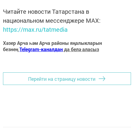
Читайте новости Татарстана в
национальном мессенджере MАХ:
https://max.ru/tatmedia
Хәзер Арча һәм Арча районы яңалыкларын
безнең
Telegram-каналдан
да белә аласыз
Перейти на страницу новости