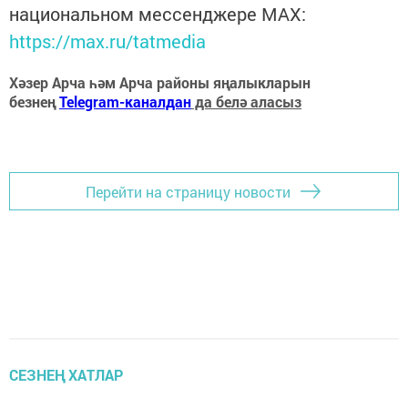
национальном мессенджере MАХ:
https://max.ru/tatmedia
Хәзер Арча һәм Арча районы яңалыкларын
безнең
Telegram-каналдан
да белә аласыз
Перейти на страницу новости
СЕЗНЕҢ ХАТЛАР