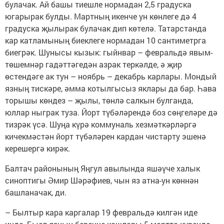
булачак. Ай башы тиешле нормадан 2,5 градуска
югарырак булды. Мартның икенче ун көнлеге дә 4
градуска җылырак булачак дип көтелә. Татарстанда
кар катламының биеклеге нормадан 10 сантиметрга
биегрәк. Шунысы кызык: гыйнвар – февральдә явым-
төшемнәр гадәттәгедән азрак теркәлде, ә җир
өстендәге ак тун – ноябрь – декабрь карлары. Мондый
язның тискәре, әмма котылгысыз яклары да бар. Һава
торышы көндез – җылы, төнлә салкын булганда,
юллар ныграк туза. Йорт түбәләрендә боз сөңгеләре дә
тизрәк үсә. Шуңа күрә коммуналь хезмәткәрләргә
кичекмәстән йорт түбәләрен кардан чистарту эшенә
керешергә кирәк.
Балтач районының Яңгул авылында яшәүче халык
синоптигы Әмир Шәрәфиев, чын яз атна-ун көннән
башланачак, ди.
– Былтыр кара каргалар 19 февральдә килгән иде