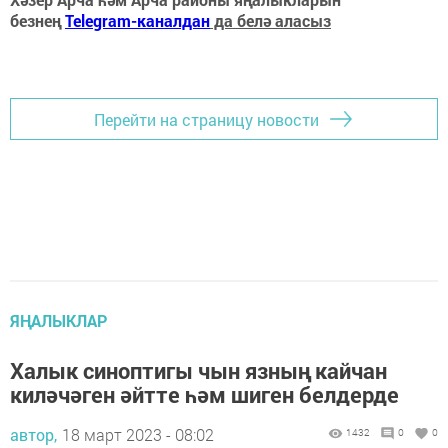
безнең
Telegram-каналдан
да белә аласыз
Перейти на страницу новости
ЯҢАЛЫКЛАР
Халык синоптигы чын язның кайчан
киләчәген әйтте һәм шиген белдерде
автор,
18 март 2023 - 08:02
1432
0
0