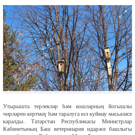
Утырышта терлекләр һәм кошларның йогышлы
чирләрен кертмәү һәм таралуга юл куймау мәсьәләсе
каралды. Татарстан Республикасы Министрлар
Кабинетының Баш ветеринария идарәсе башлыгы