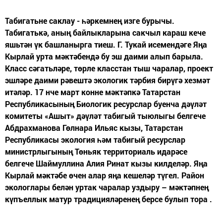
Табигатьне саклау - һәркемнең изге бурычы.
Табигатькә, аның байлыкларына сакчыл караш кече
яшьтән үк башланырга тиеш. Г. Тукай исемендәге Яңа
Кырлай урта мәктәбендә бу эш даими алып барыла.
Класс сәгатьләре, төрле класстан тыш чаралар, проект
эшләре даими рәвештә экологик тәрбия бирүгә хезмәт
итәләр. 17 нче март конне мәктәпкә Татарстан
Республикасының Биологик ресурслар буенча дәүләт
комитеты «Ашыт» дәүләт табигый тыюлыгы белгече
Абдрахманова Гөлнара Ильяс кызы, Татарстан
Республикасы экология һәм табигый ресурслар
министрлыгының Төньяк территориаль идарәсе
белгече Шаймуллина Алия Ринат кызы килделәр. Яңа
Кырлай мәктәбе өчен алар яңа кешеләр түгел. Район
экологлары белән уртак чаралар уздыру – мәктәпнең
күпъеллык матур традицияләренең берсе булып тора .