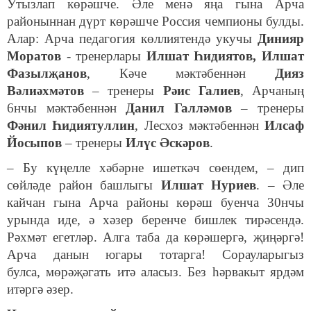
Утызлап көрәшче. Әле менә яңа гына Арча
районыннан дүрт көрәшче Россия чемпионы булды.
Алар: Арча педагогия көллиятендә укучы
Динияр
Моратов
- тренерлары
Илшат Һидиятов, Илшат
Фазылҗанов
, Кәче мәктәбеннән
Дияз
Вәлиәхмәтов
– тренеры
Рәис Галиев
, Арчаның
6нчы мәктәбеннән
Данил Галләмов
– тренеры
Фәнил Һидиятуллин
, Лесхоз мәктәбеннән
Илсаф
Йосыпов
– тренеры
Илүс Әскәров
.
– Бу күңелле хәбәрне ишеткәч сөендем, – дип
сөйләде район башлыгы
Илшат Нуриев
. – Әле
кайчан гына Арча районы көрәш буенча 30нчы
урында иде, ә хәзер беренче бишлек тирәсендә.
Рәхмәт егетләр. Алга таба да көрәшергә, җиңәргә!
Арча данын югары тотарга! Сорауларыгыз
булса, мөрәҗәгать итә аласыз. Без һәрвакыт ярдәм
итәргә әзер.