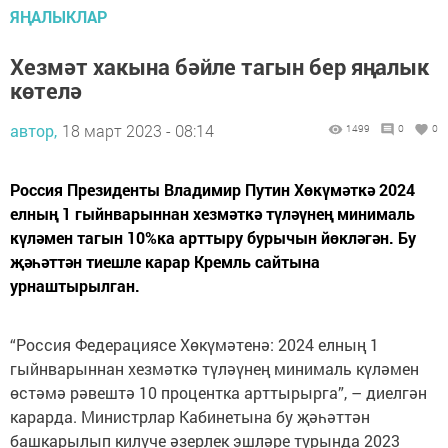
ЯҢАЛЫКЛАР
Хезмәт хакына бәйле тагын бер яңалык
көтелә
автор,
18 март 2023 - 08:14
1499
0
0
Россия Президенты Владимир Путин Хөкүмәткә 2024
елның 1 гыйнварыннан хезмәткә түләүнең минималь
күләмен тагын 10%ка арттыру бурычын йөкләгән. Бу
җәһәттән тиешле карар Кремль сайтына
урнаштырылган.
“Россия Федерациясе Хөкүмәтенә: 2024 елның 1
гыйнварыннан хезмәткә түләүнең минималь күләмен
өстәмә рәвештә 10 процентка арттырырга”, – диелгән
карарда. Министрлар Кабинетына бу җәһәттән
башкарылып килүче әзерлек эшләре турында 2023