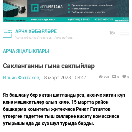
АРЧА ХӘБӘРЛӘРЕ
16+
"Арча хәбәрләре" газетасы - Арча районы
АРЧА ЯҢАЛЫКЛАРЫ
Сакланганны гына саклыйлар
Ильяс Фәттахов,
18 март 2023 - 08:47
895
0
0
Яз башлану бер яктан шатландырса, икенче яктан күп
кенә мәшәкатьләр алып килә. 15 мартта район
башкарма комитеты җитәкчесе Ренат Гатиятов
үткәргән гадәттән тыш хәлләрне кисәтү комиссиясе
утырышында да сүз шул турыда барды.