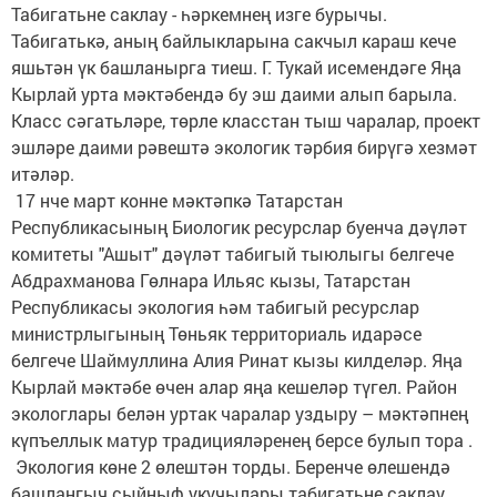
Табигатьне саклау - һәркемнең изге бурычы.
Табигатькә, аның байлыкларына сакчыл караш кече
яшьтән үк башланырга тиеш. Г. Тукай исемендәге Яңа
Кырлай урта мәктәбендә бу эш даими алып барыла.
Класс сәгатьләре, төрле класстан тыш чаралар, проект
эшләре даими рәвештә экологик тәрбия бирүгә хезмәт
итәләр.
17 нче март конне мәктәпкә Татарстан
Республикасының Биологик ресурслар буенча дәүләт
комитеты "Ашыт" дәүләт табигый тыюлыгы белгече
Абдрахманова Гөлнара Ильяс кызы, Татарстан
Республикасы экология һәм табигый ресурслар
министрлыгының Төньяк территориаль идарәсе
белгече Шаймуллина Алия Ринат кызы килделәр. Яңа
Кырлай мәктәбе өчен алар яңа кешеләр түгел. Район
экологлары белән уртак чаралар уздыру – мәктәпнең
күпъеллык матур традицияләренең берсе булып тора .
Экология көне 2 өлештән торды. Беренче өлешендә
башлангыч сыйныф укучылары табигатьне саклау