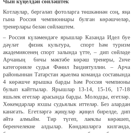
Чын күңелдән сөйләштек
Котлаулар, бергәләп фотоларга төшкәннән соң, яңа
гына Россия чемпионнары булган көрәшчеләр,
тренерлары белән сөйләштем.
– Россия күләмендәге ярышлар Казанда Идел буе
дәүләт физик культура, спорт һәм туризм
академиясенең спорт залында үтте, – дип сөйләде
Арчаның 6нчы мәктәбе көрәш тренеры, 2нче
категорияле судья Фәнил Һидиятуллин. – Арча
районыннан Татарстан җыелма команда составында
4 көрәшче ярышка барды һәм Россия чемпионы
булып кайттылар. Ярышлар 13-14, 15-16, 17-18
яшьлек егетләр арасында барды. Молодцы, егетләр.
Хөкемдарлар яхшы судьялык иттеләр. Без алардан
канәгать. Егетләргә җиңүләр җиңел бирелде, дип
әйтә алмыйм. Тир түгеп, лаеклы көрәшеп,
беренчелекне алдылар. Көндәшләргә килгәндә,