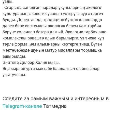
узды.
Югарыда саналган чаралар укучыларның экологк
культурасын, экологик үзаңын үстерүгә зур этәргеч
булды. Дөрестән дә, традицион булган классларда
дәрес бирү системасы экологик белем һәм тәрбия
бирүне колачлап бетерә алмый. Экологик тәрбия эше
комплекслы рәвештә алып барылырга, үз эченә күп
төрле форма һәм алымнарны кертергә тиеш. Бүген
мәктәбебездә шуның матур мисаллары тормышка
ашырылды.
Зиятова Дилбәр Хәлил кызы,
Яңа кырлай урта мәктәбе башлангыч сыйныфлар
укытучысы.
Следите за самым важным и интересным в
Telegram-канале
Татмедиа