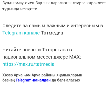
булдырмау өчен барлык чараларны үтәргә кирәклеге
турында искәртте.
Следите за самым важным и интересным в
Telegram-канале
Татмедиа
Читайте новости Татарстана в
национальном мессенджере MАХ:
https://max.ru/tatmedia
Хәзер Арча һәм Арча районы яңалыкларын
безнең
Telegram-каналдан
да белә аласыз