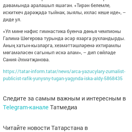
дәвамында аралашып яшәгән. «Тирән белемле,
искиткеч дәрәҗәдә тыйнак, зыялы, ихлас кеше иде», –
диде ул.
«Ул мине нәфис гимнастика буенча дөнья чемпионы
Галимә Шөгерова турында әсәр язарга рухландырды.
Аның хатын-кызларга, хезмәттәшләренә ихтирамлы
мөгамәләсен сагынып искә алам», – дип сөйләде
Сания Әхмәтҗанова.
https://tatar-inform.tatar/news/arca-yazucylary-zurnalist-
publicist-rafik-yunysny-tugan-yagynda-iska-aldy-5868435
Следите за самым важным и интересным в
Telegram-канале
Татмедиа
Читайте новости Татарстана в