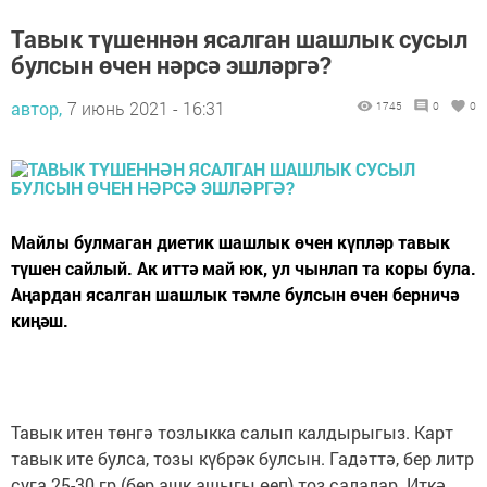
Тавык түшеннән ясалган шашлык сусыл
булсын өчен нәрсә эшләргә?
автор,
7 июнь 2021 - 16:31
1745
0
0
Майлы булмаган диетик шашлык өчен күпләр тавык
түшен сайлый. Ак иттә май юк, ул чынлап та коры була.
Аңардан ясалган шашлык тәмле булсын өчен берничә
киңәш.
Тавык итен төнгә тозлыкка салып калдырыгыз. Карт
тавык ите булса, тозы күбрәк булсын. Гадәттә, бер литр
суга 25-30 гр (бер ашк ашыгы өеп) тоз салалар. Иткә