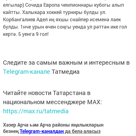
елгылар) Сочида Европа чемпионнары кубогы алып
кайтты. Халыкара хоккей турниры булды ул.
Корбангалиев Адел иң яхшы снайпер исеменә лаек
булды. 1нче урын өчен соңгы уенда ул рәттән ике гол
кертә. 5 уенга 9 гол!
Следите за самым важным и интересным в
Telegram-канале
Татмедиа
Читайте новости Татарстана в
национальном мессенджере MАХ:
https://max.ru/tatmedia
Хәзер Арча һәм Арча районы яңалыкларын
безнең
Telegram-каналдан
да белә аласыз