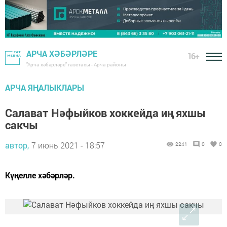
АРЧА ХӘБӘРЛӘРЕ
16+
"Арча хәбәрләре" газетасы - Арча районы
АРЧА ЯҢАЛЫКЛАРЫ
Салават Нәфыйков хоккейда иң яхшы
сакчы
автор,
7 июнь 2021 - 18:57
2241
0
0
Күңелле хәбәрләр.