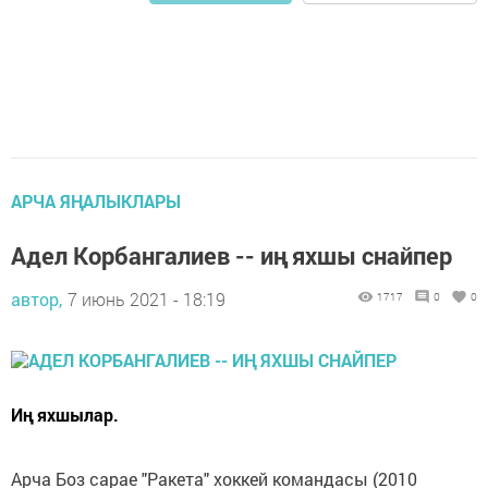
АРЧА ЯҢАЛЫКЛАРЫ
Адел Корбангалиев -- иң яхшы снайпер
автор,
7 июнь 2021 - 18:19
1717
0
0
Иң яхшылар.
Арча Боз сарае "Ракета" хоккей командасы (2010