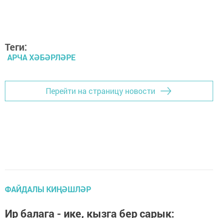
Теги:
АРЧА ХӘБӘРЛӘРЕ
Перейти на страницу новости
ФАЙДАЛЫ КИҢӘШЛӘР
Ир балага - ике, кызга бер сарык: