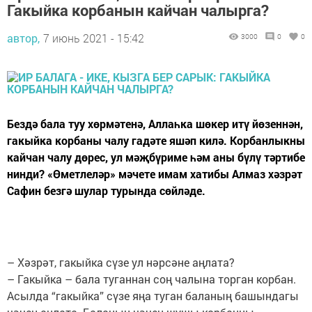
Гакыйка корбанын кайчан чалырга?
автор,
7 июнь 2021 - 15:42
3000
0
0
Бездә бала туу хөрмәтенә, Аллаһка шөкер итү йөзеннән,
гакыйка корбаны чалу гадәте яшәп килә. Корбанлыкны
кайчан чалу дөрес, ул мәҗбүриме һәм аны бүлү тәртибе
нинди? «Өметлеләр» мәчете имам хатибы Алмаз хәзрәт
Сафин безгә шулар турында сөйләде.
– Хәзрәт, гакыйка сүзе ул нәрсәне аңлата?
– Гакыйка – бала туганнан соң чалына торган корбан.
Асылда “гакыйка” сүзе яңа туган баланың башындагы