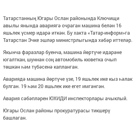
Татарстанның Югары Ослан районында Ключищи
авылы янында авариягә очраган машина белән 16
яшьлек үсмер идарә иткән. Бу хакта «Татар-информ»га
Татарстан Эчке эшләр министрлыгында хәбәр иттеләр.
Якынча фаразлар буенча, машина йөртүче идарәне
югалткан, шуннан соң автомобиль кюветка очып
төшкән һәм түбәсенә капланган.
Авариядә машина йөртүче үзе, 19 яшьлек ике кыз һәлак
булган. 19 һәм 20 яшьлек ике егет имгәнгән.
Авария сәбәпләрен ЮХИДИ инспекторлары ачыклый.
Югары Ослан районы прокуратурасы тикшерү
башлаган.