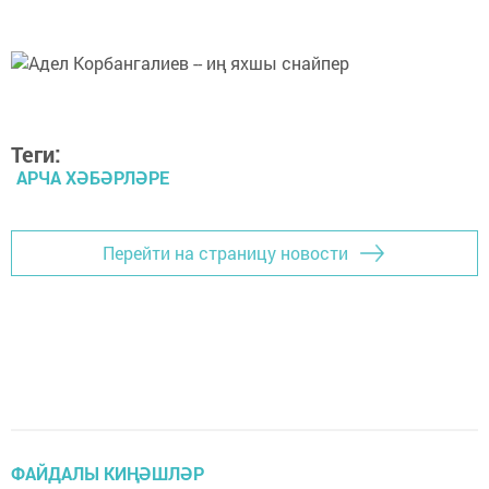
Теги:
АРЧА ХӘБӘРЛӘРЕ
Перейти на страницу новости
ФАЙДАЛЫ КИҢӘШЛӘР