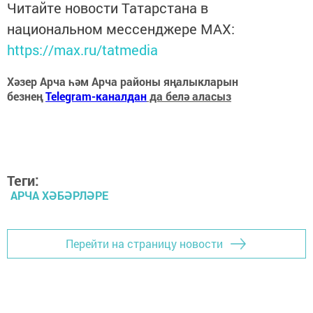
Читайте новости Татарстана в
национальном мессенджере MАХ:
https://max.ru/tatmedia
Хәзер Арча һәм Арча районы яңалыкларын
безнең
Telegram-каналдан
да белә аласыз
Теги:
АРЧА ХӘБӘРЛӘРЕ
Перейти на страницу новости