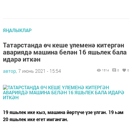
ЯҢАЛЫКЛАР
Татарстанда өч кеше үлеменә китергән
авариядә машина белән 16 яшьлек бала
идарә иткән
автор,
7 июнь 2021 - 15:54
1514
0
0
19 яшьлек ике кыз, машина йөртүче үзе үлгән. 19 һәм
20 яшьлек ике егет имгәнгән.