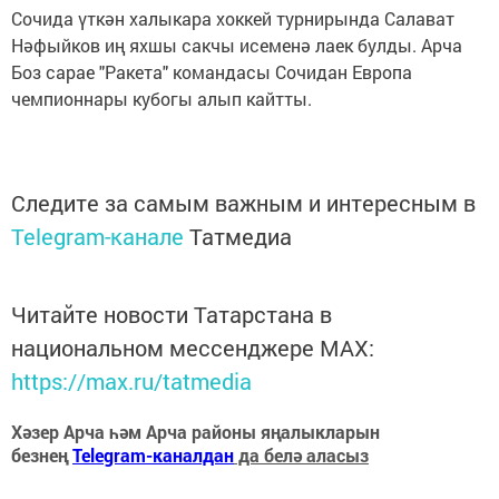
Сочида үткән халыкара хоккей турнирында Салават
Нәфыйков иң яхшы сакчы исеменә лаек булды. Арча
Боз сарае "Ракета" командасы Сочидан Европа
чемпионнары кубогы алып кайтты.
Следите за самым важным и интересным в
Telegram-канале
Татмедиа
Читайте новости Татарстана в
национальном мессенджере MАХ:
https://max.ru/tatmedia
Хәзер Арча һәм Арча районы яңалыкларын
безнең
Telegram-каналдан
да белә аласыз