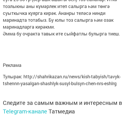
тозлыкны аны күмәрлек итеп салырга һәм төнгә
суыткычка куярга кирәк. Ананры теләсә нинди
маринадта тотабыз. Бу юлы тоз салырга һәм озак
маринадларга кирәкми.
Әмма бу очракта тавык ите сыйфатлы булырга тиеш.
Реклама
Тулырак: http://shahrikazan.ru/news/kish-tabyish/tavyk-
tshennn-yasalgan-shashlyk-susyl-bulsyn-chen-nrs-eshlrg
Следите за самым важным и интересным в
Telegram-канале
Татмедиа