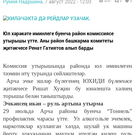
Румия Надршина,
7 август 2022 - 12:03
3237
0
0
Юл хәрәкәте иминлеге буенча район комиссиясе
утырышы үтте. Аны район башкарма комитеты
җитәкчесе Ренат Гатиятов алып барды
Комиссия утырышында районда юл иминлеген
тәэмин итү турында сөйләштеләр.
Арча эчке эшләр бүлегенең ЮХИДИ бүлекчәсе
җитәкчесе Ришат Хуҗин бу юнәлештә хәлнең
торышы белән таныштырды.
Эчкәнсең икән – руль артына утырма
29 июльдә Арча районы буенча “Тоннель”
профилактик чарасы үтте. Ул алкогольле эчемлек,
наркотиклар кулланган хәлдә, шулай ук машина
йөртү хокукыннан мәхрүм ителгән килеш руль