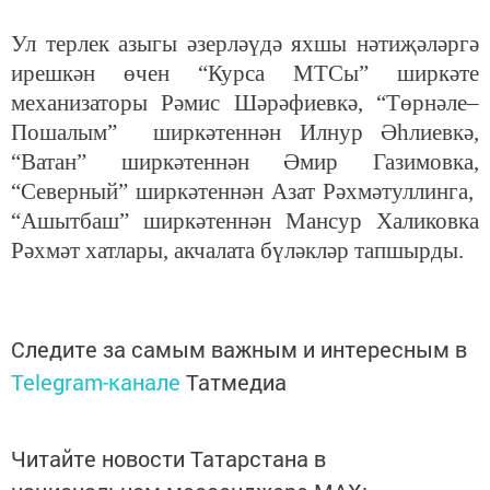
Ул терлек азыгы әзерләүдә яхшы нәтиҗәләргә
ирешкән өчен “Курса МТСы” ширкәте
механизаторы Рәмис Шәрәфиевкә, “Төрнәле–
Пошалым” ширкәтеннән Илнур Әһлиевкә,
“Ватан” ширкәтеннән Әмир Газимовка,
“Северный” ширкәтеннән Азат Рәхмәтуллинга,
“Ашытбаш” ширкәтеннән Мансур Халиковка
Рәхмәт хатлары, акчалата бүләкләр тапшырды.
Следите за самым важным и интересным в
Telegram-канале
Татмедиа
Читайте новости Татарстана в