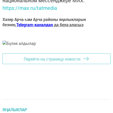
национальном мессенджере MАХ:
https://max.ru/tatmedia
Хәзер Арча һәм Арча районы яңалыкларын
безнең
Telegram-каналдан
да белә аласыз
Перейти на страницу новости
ЯҢАЛЫКЛАР