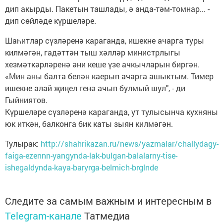
дип акырды. Пакетын ташлады, ә анда-тәм-томнар... -
дип сөйләде күршеләре.
Шаһитлар сүзләренә караганда, ишекне ачарга туры
килмәгән, гадәттән тыш хәлләр министрлыгы
хезмәткәрләренә әни кеше үзе ачкычларын биргән.
«Мин аны балта белән каерып ачарга ашыктым. Тимер
ишекне алай җиңел генә ачып булмый шул", - ди
Гыйниятов.
Күршеләре сүзләренә караганда, ут тулысынча кухняны
юк иткән, балконга бик каты зыян килмәгән.
Тулырак:
http://shahrikazan.ru/news/yazmalar/challydagy-
faiga-ezennn-yangynda-lak-bulgan-balalarny-tise-
ishegaldynda-kaya-baryrga-belmich-brglnde
Следите за самым важным и интересным в
Telegram-канале
Татмедиа