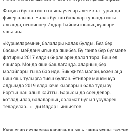
Фаҗига булган йортта яшәүчеләр әлеге хәл турында
фикер алыша. Һәлак булган балалар турында искә
алганда, пенсионер Илдар Гыйниятовның күзләре
яшьләнә.
«Күршеләремнең балалары һәлак булды. Без бер
баскыч мәйданчыгында яшибез. Бу гаилә бер бүлмәле
фатирны 2017 елдан бирле арендалап тора. Биш ел
яшиләр. Монда яши башлаганда, аларның бер
малайлары гына бар иде. Бик җитез малай, көзен аңа
биш яшь тулырга тиеш булган. Әтиләре минем күз
алдымда 2019 елда кече кызларын бала тудыру
йортыннан алып кайтты. Барысы да сөенделәр,
котладылар, балаларның сәламәт булып үсүләрен
теләделәр...» - ди Илдар Гыйниятов.
Күршеләр сүзләренә караганда, яшь гаилә яхшы тәэсир