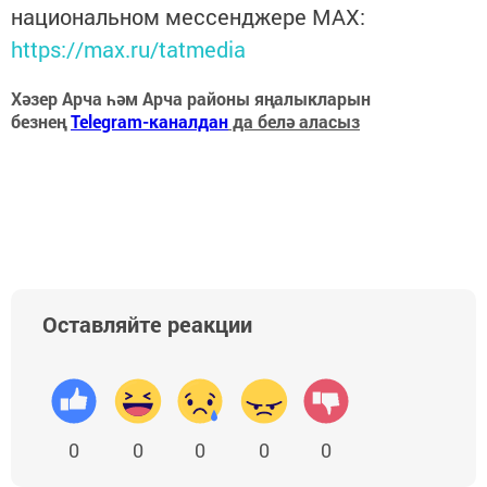
национальном мессенджере MАХ:
https://max.ru/tatmedia
Хәзер Арча һәм Арча районы яңалыкларын
безнең
Telegram-каналдан
да белә аласыз
Оставляйте реакции
0
0
0
0
0