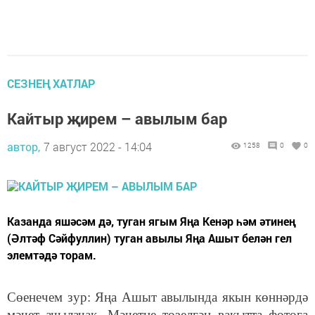
СЕЗНЕҢ ХАТЛАР
Кайтыр җирем – авылым бар
автор,
7 август 2022 - 14:04
1258
0
0
Казанда яшәсәм дә, туган ягым Яңа Кенәр һәм әтинең
(Әлтәф Сәйфуллин) туган авылы Яңа Ашыт белән гел
элемтәдә торам.
Сөенечем зур: Яңа Ашыт авылында якын көннәрдә
мәчет ачылачак. Мәчетне төзелгән вакытта фотога