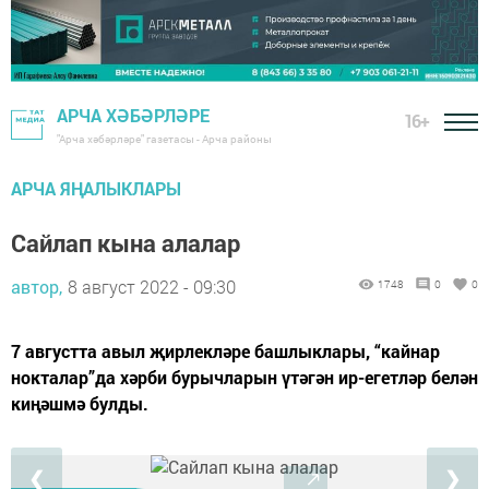
АРЧА ХӘБӘРЛӘРЕ
16+
"Арча хәбәрләре" газетасы - Арча районы
АРЧА ЯҢАЛЫКЛАРЫ
Сайлап кына алалар
автор,
8 август 2022 - 09:30
1748
0
0
7 августта авыл җирлекләре башлыклары, “кайнар
нокталар”да хәрби бурычларын үтәгән ир-егетләр белән
киңәшмә булды.
❮
❯