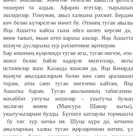
төшереп тә алдык. Афәрин егетләр, тырышып
эшләделәр. Гомумән, авыл халкына рәхмәт. Бердәм
көч белән күтәрелгән мәчет бу. Әтинең туган авылы
Яңа Ашытта кайсы гына өйгә килеп керсәм дә,
мине танып, якын итеп каршы алалар. Яңа Ашытта
яшәүче дусларыма зур рәхмәтемне җиткерәм.
Һәр кешенең күңелендә туган ягы, туган нигезе, әти-
әнисе белән бәйле кадерле мизгелләр, якты
истәлекләр яши. Казанда яшәсәм дә, Яңа Кенәрдә
яшәүче авылдашларым белән көн саен аралашып
торам, атна саен туган нигеземә кайтам, Яңа
Ашытка барам. Туган авылымның табигатенә
мәхәббәт уятучы кешеләр – укытучы булып
эшләгән әнием (Мансура Шакир кызы),
укытучыларым булды. Бүгенге катлаулы тормышта
бу хис зур көчкә ия. Шуңа күрә дә, кечкенә
авылларның халкы туган җирләреннән китми, үз