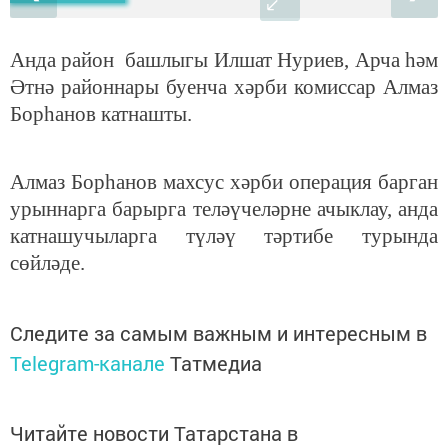
Анда район башлыгы Илшат Нуриев, Арча һәм
Әтнә районнары буенча хәрби комиссар Алмаз
Борһанов катнашты.
Алмаз Борһанов махсус хәрби операция барган
урыннарга барырга теләүчеләрне ачыклау, анда
катнашучыларга түләү тәртибе турында
сөйләде.
Следите за самым важным и интересным в
Telegram-канале
Татмедиа
Читайте новости Татарстана в