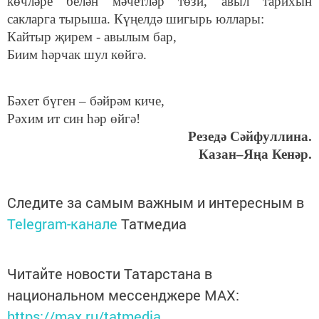
көчләре белән мәчетләр төзи, авыл тарихын
сакларга тырыша. Күңелдә шигырь юллары:
Кайтыр җирем - авылым бар,
Биим һәрчак шул көйгә.
Бәхет бүген – бәйрәм киче,
Рәхим ит син һәр өйгә!
Резедә Сәйфуллина.
Казан–Яңа Кенәр.
Следите за самым важным и интересным в
Telegram-канале
Татмедиа
Читайте новости Татарстана в
национальном мессенджере MАХ:
https://max.ru/tatmedia