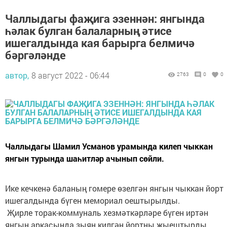
Чаллыдагы фаҗига эзеннән: янгында
һәлак булган балаларның әтисе
ишегалдында кая барырга белмичә
бәргәләнде
автор,
8 август 2022 - 06:44
2763
0
0
Чаллыдагы Шамил Усманов урамында килеп чыккан
янгын турында шаһитләр ачынып сөйли.
Ике кечкенә баланың гомере өзелгән янгын чыккан йорт
ишегалдында бүген мемориал оештырылды.
Җирле торак-коммуналь хезмәткәрләре бүген иртән
янгын аркасында зыян килгән йортны җыештырды.