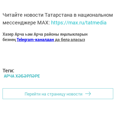
Читайте новости Татарстана в национальном
мессенджере MАХ:
https://max.ru/tatmedia
Хәзер Арча һәм Арча районы яңалыкларын
безнең
Telegram-каналдан
да белә аласыз
Теги:
АРЧА ХӘБӘРЛӘРЕ
Перейти на страницу новости