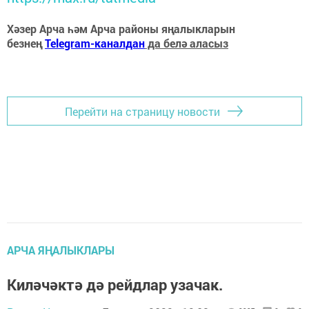
Хәзер Арча һәм Арча районы яңалыкларын
безнең
Telegram-каналдан
да белә аласыз
Перейти на страницу новости
АРЧА ЯҢАЛЫКЛАРЫ
Киләчәктә дә рейдлар узачак.