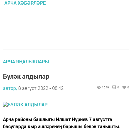
АРЧА ХӘБӘРЛӘРЕ
АРЧА ЯҢАЛЫКЛАРЫ
Бүләк алдылар
автор,
8 август 2022 - 08:42
1649
0
0
Арча районы башлыгы Илшат Нуриев 7 августта
басуларда кыр эшләренең барышы белән танышты.