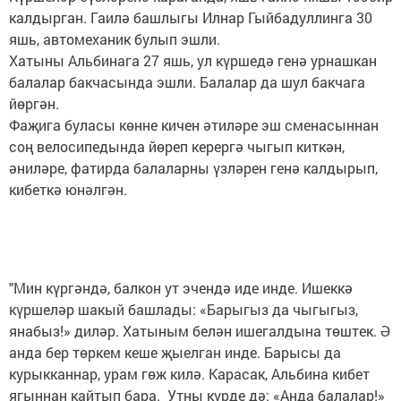
калдырган. Гаилә башлыгы Илнар Гыйбадуллинга 30
яшь, автомеханик булып эшли.
Хатыны Альбинага 27 яшь, ул күршедә генә урнашкан
балалар бакчасында эшли. Балалар да шул бакчага
йөргән.
Фаҗига буласы көнне кичен әтиләре эш сменасыннан
соң велосипедында йөреп керергә чыгып киткән,
әниләре, фатирда балаларны үзләрен генә калдырып,
кибеткә юнәлгән.
"Мин күргәндә, балкон ут эчендә иде инде. Ишеккә
күршеләр шакый башлады: «Барыгыз да чыгыгыз,
янабыз!» диләр. Хатыным белән ишегалдына төштек. Ә
анда бер төркем кеше җыелган инде. Барысы да
курыкканнар, урам гөж килә. Карасак, Альбина кибет
ягыннан кайтып бара. Утны күрде дә: «Анда балалар!»