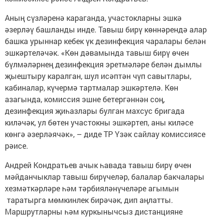
Аның сүзләренә караганда, участокларны эшкә
әзерләү башланды инде. Тавыш бирү көннәрендә алар
башка урыннар кебек үк дезинфекция чаралары белән
эшкәртеләчәк. «Көн дәвамында тавыш бирү өчен
бүлмәләрнең дезинфекция эретмәләре белән дымлы
җыештыру каралган, шул исәптән чүп савытлары,
кабиналар, күчермә тартмалар эшкәртелә. Көн
азагында, комиссия эшне бетергәннән соң,
дезинфекция җиһазлары булган махсус бригада
киләчәк, ул бөтен участокны эшкәртеп, аны киләсе
көнгә әзерләячәк», – диде ТР Үзәк сайлау комиссиясе
рәисе.
Андрей Кондратьев ачык һавада тавыш бирү өчен
мәйданчыклар тавыш бирүчеләр, балалар бакчалары
хезмәткәрләре һәм тәрбияләнүчеләре агымын
таратырга мөмкинлек бирәчәк, дип аңлатты.
Маршрутларны һәм куркынычсыз дистанцияне