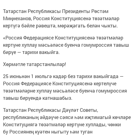
Татарстан Республикасы Президенты Рөстәм
Миңнеханов, Россия Конституциясенә төзәтмәләр
кертүгә бәйле рәвештә, мөрәҗәгать белән чыкты.
«Россия Федерациясе Конституциясенә төзәтмәләр
кертүне хуплау мәсьәләсе буенча гомумроссия тавыш
бирүе — тарихи вакыйга.
Хөрмәтле татарстанлылар!
25 июньнән 1 июльгә кадәр без тарихи вакыйгада —
Россия Федерациясе Конституциясенә кертелүче
төзәтмәләрне хуплау мәсьәләсе буенча гомумроссия
тавыш бирүендә катнашабыз.
Татарстан Республикасы Дәүләт Советы,
республиканың әйдәүче сәяси һәм иҗтимагый көчләре
Конституциягә төзәтмәләр кертүне хуплады, чөнки
бу Россиянең куәтен ныгыту һәм туган