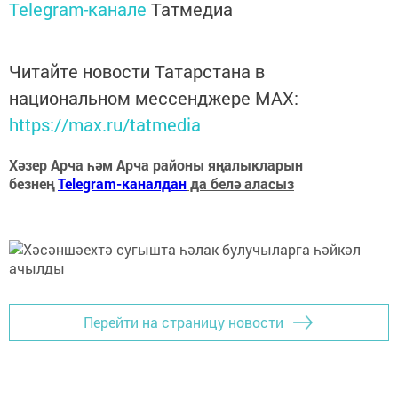
Telegram-канале
Татмедиа
Читайте новости Татарстана в
национальном мессенджере MАХ:
https://max.ru/tatmedia
Хәзер Арча һәм Арча районы яңалыкларын
безнең
Telegram-каналдан
да белә аласыз
Перейти на страницу новости