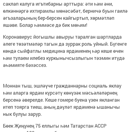
саклап калуга игътибарны арттыра: әти һәм әни,
өлкәннәргә ихтирамлы мөнәсәбәт, берничә буын гаилә
әгъзаларының бер-берсен кайгыртып, хөрмәтләп
яшәве. Болар һәммәсе дә бик мөһим!
Коронавирус йогышлы авыруы таралган шартларда
әлеге төзәтмәләр тагын да зуррак роль уйный. Бүгенге
көндә сыйфатлы медицина ярдәменең һәр кеше өчен
һәм тулаем илебез куркынычсызлыгын тәэмин итүдә
әһәмияте бәхәссез.
Моннан тыш, эшләүче гражданнарны социаль яклау
һәм аларга ярдәм күрсәтү көнүзәк мәсьәләләрнең
берсенә әверелде. Кеше гомере буена үзен якланган
итеп тоярга тиеш, аның дәүләт ярдәменә ышанычы
нык булуы зарур.
Бөек Җиңүнең 75 еллыгы һәм Татарстан АССР