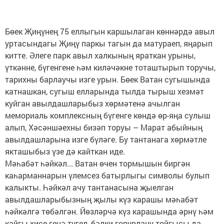
Бөек Җиңүнең 75 еллыгын каршылаган көннәрдә авыл
уртасындагы Җиңү паркы тагын да матураеп, яңарып
китте. Әлеге парк авыл халкының яраткан урыны,
үткәнне, бүгенгене һәм киләчәкне тоташтырып торучы,
тарихны барлаучы изге урын. Бөек Ватан сугышында
катнашкан, сугыш елларында тылда тырыш хезмәт
куйган авылдашларыбыз хөрмәтенә ачылган
мемориаль комплексның бүгенге көндә өр-яңа сулыш
алып, Хәсәншәехны бизәп торуы – Марат абыйның
авылдашларына изге бүләге. Бу тантанага хөрмәтле
якташыбыз үзе дә кайткан иде.
Мәһабәт һәйкәл... Ватан өчен тормышын биргән
каһарманнарын үлемсез батырлыгы символы булып
калыкты. Һәйкәл ачу тантанасына җыелган
авылдашларыбызның җылы күз карашы мәһабәт
һәйкәлгә төбәлгән. Йөзләрчә күз карашында әрнү һәм
кайгы хисе генә түгел, бәлки горурлану тойгысы да