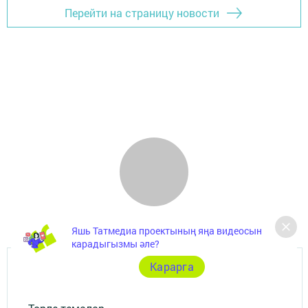
Перейти на страницу новости
Яшь Татмедиа проектының яңа видеосын
карадыгызмы әле?
Карарга
Документлар