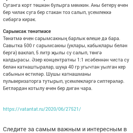
Суганга корт төшкән булырга мөмкин. Аны бетерү өчен
бер чиләк суга бер стакан тоз салып, үсемлеккә
сибәргә кирәк.
Сарымсак төнәтмәсе
Төнәтмә өчен сарымсакның барлык өлеше дә бара.
Савытка 500 г сарымсакны (уклары, кабыклары белән
бергә) ваклап, 5 литр җылы су салып, төнгә
калдырасы. Әзер концентратны 1:1 исәбеннән чиста су
белән катнаштыралар, шуңа 40 гр угычтан уылган кер
сабынын өстиләр. Шушы катнашманы
пульверизаторга тутырып, үсемлекләргә сиптерәләр.
Бетләрдән котылу өчен бер дигән чара.
https://vatantat.ru/2020/06/27521/
Следите за самым важным и интересным в