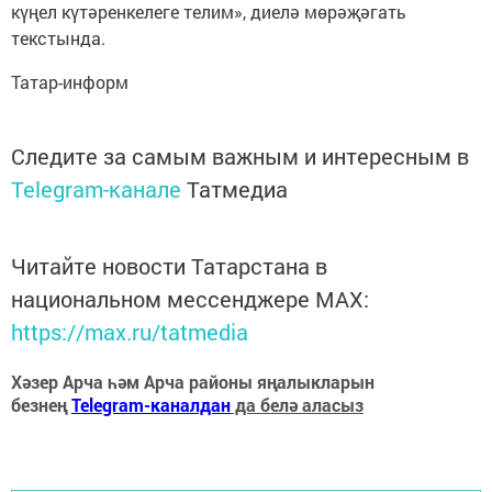
күңел күтәренкелеге телим», диелә мөрәҗәгать
текстында.
Татар-информ
Следите за самым важным и интересным в
Telegram-канале
Татмедиа
Читайте новости Татарстана в
национальном мессенджере MАХ:
https://max.ru/tatmedia
Хәзер Арча һәм Арча районы яңалыкларын
безнең
Telegram-каналдан
да белә аласыз