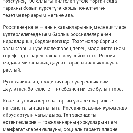
төзелүнең 100 еллыгы билгеләп үтелә торган елда
тарихны бозып күрсәтүгә каршы юнәлтелгән
төзәтмәләр аерым мәгънә ала.
Россиянең көче — аның халыкларының мәдәниятләре
күптөрлелегендә һәм барлык россиялеләр өчен
идеалларның бердәмлегендә. Төзәтмәләр барлык
халыкларның үзенчәлекләрен, телен, мәдәниятен һәм
гореф-гадәтләрен саклап калуга йөз тота. Россия
мәдәни мирасының дәүләт тарафыннан яклануын
раслый.
Рухи хәзинәләр, традицияләр, суверенлык һәм
дәүләтнең бөтенлеге — илебезнең нигезе булып тора.
Конституциягә кертелә торган үзгәрешләр әлеге
нигезне тагын да ныгыта, Россиянең дөнья күләмендә
абруе артуын чагылдыра. Төп закондагы
өстенлекләрне — гражданнарның хокукларын һәм
мәнфәгатьләрен яклауны, социаль гарантияләрне