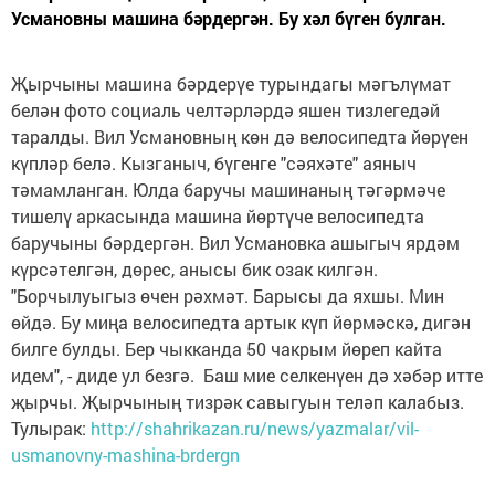
Усмановны машина бәрдергән. Бу хәл бүген булган.
Җырчыны машина бәрдерүе турындагы мәгълүмат
белән фото социаль челтәрләрдә яшен тизлегедәй
таралды. Вил Усмановның көн дә велосипедта йөрүен
күпләр белә. Кызганыч, бүгенге "сәяхәте" аяныч
тәмамланган. Юлда баручы машинаның тәгәрмәче
тишелү аркасында машина йөртүче велосипедта
баручыны бәрдергән. Вил Усмановка ашыгыч ярдәм
күрсәтелгән, дөрес, анысы бик озак килгән.
"Борчылуыгыз өчен рәхмәт. Барысы да яхшы. Мин
өйдә. Бу миңа велосипедта артык күп йөрмәскә, дигән
билге булды. Бер чыкканда 50 чакрым йөреп кайта
идем", - диде ул безгә. Баш мие селкенүен дә хәбәр итте
җырчы. Җырчының тизрәк савыгуын теләп калабыз.
Тулырак:
http://shahrikazan.ru/news/yazmalar/vil-
usmanovny-mashina-brdergn