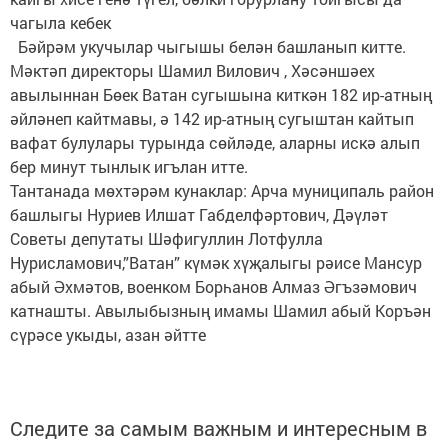
чагыла кебек
Бәйрәм укучылар чыгышы белән башланып китте.
Мәктәп директоры Шамил Вилович , Хәсәншәех
авылыннан Бөек Ватан сугышына киткән 182 ир-атның
әйләнеп кайтмавы, ә 142 ир-атның сугыштан кайтып
вафат булулары турында сөйләде, аларны искә алып
бер минут тынлык игълан итте.
Тантанада мөхтәрәм кунаклар: Арча муниципаль район
башлыгы Нуриев Илшат Габделфәртович, Дәүләт
Советы депутаты Шәфигуллин Лотфулла
Нурисламович,”Ватан” күмәк хүҗалыгы рәисе Мансур
абый Әхмәтов, военком Борһанов Алмаз Әгъзәмович
катнашты. Авылыбызның имамы Шамил абый Коръән
сүрәсе укыды, азан әйтте
Следите за самым важным и интересным в