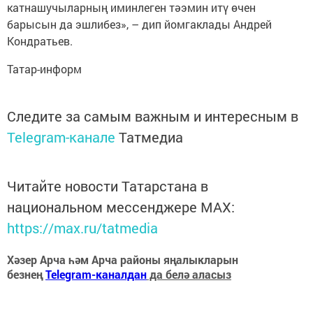
катнашучыларның иминлеген тәэмин итү өчен
барысын да эшлибез», – дип йомгаклады Андрей
Кондратьев.
Татар-информ
Следите за самым важным и интересным в
Telegram-канале
Татмедиа
Читайте новости Татарстана в
национальном мессенджере MАХ:
https://max.ru/tatmedia
Хәзер Арча һәм Арча районы яңалыкларын
безнең
Telegram-каналдан
да белә аласыз