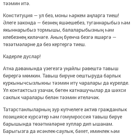
тәэмин итә.
Конституция — ул без, моны һәркем аңларга тиеш!
Әлеге законда — безнең яшәешебез, туганнарыбыз һәм
якыннарыбыз тормышы, балаларыбызның һәм
илебезнең киләчәге. Аның буенча безгә яшәргә —
төзәтмәләрне дә без кертергә тиеш.
Кадерле дуслар!
Атна дәвамында үзегезгә уңайлы рәвештә тавыш
бирергә мөмкин. Тавыш бирүне оештыруда барлык
куркынычсызлыкны тәэмин итү чаралары да күрелде.
Ул контактсыз узачак, бөтен катнашучылар да шәхси
саклык чаралары белән тәэмин ителәчәк.
Татарстанлыларның зур күпчелеге актив гражданлык
позициясе күрсәтер һәм гомумроссия тавыш бирүе
барышында төзәтмәләрне хуплар дип ышанам.
Барыгызга да исәнлек-саулык, бәхет, иминлек һәм