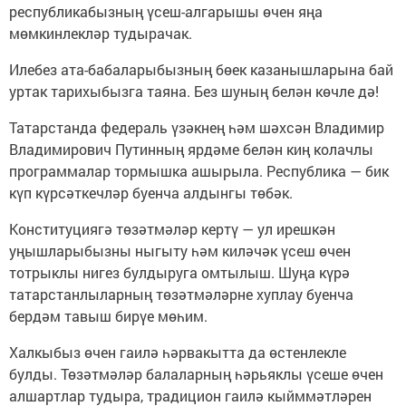
республикабызның үсеш-алгарышы өчен яңа
мөмкинлекләр тудырачак.
Илебез ата-бабаларыбызның бөек казанышларына бай
уртак тарихыбызга таяна. Без шуның белән көчле дә!
Татарстанда федераль үзәкнең һәм шәхсән Владимир
Владимирович Путинның ярдәме белән киң колачлы
программалар тормышка ашырыла. Республика — бик
күп күрсәткечләр буенча алдынгы төбәк.
Конституциягә төзәтмәләр кертү — ул ирешкән
уңышларыбызны ныгыту һәм киләчәк үсеш өчен
тотрыклы нигез булдыруга омтылыш. Шуңа күрә
татарстанлыларның төзәтмәләрне хуплау буенча
бердәм тавыш бирүе мөһим.
Халкыбыз өчен гаилә һәрвакытта да өстенлекле
булды. Төзәтмәләр балаларның һәрьяклы үсеше өчен
алшартлар тудыра, традицион гаилә кыйммәтләрен