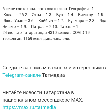
6 кеше хастаханәләргә озатылган. География : 1.
Казан – 26 2. Әтнә – 1 3. Буа – 1 4. Биектау – 1 5.
Яшел Үзән – 3 6. Кайбыч – 1 7. Кукмара – 2 8. Яңа
Чишмә – 1 9. Питрәч – 2 10. Тәтеш – 1
24 июньгә Татарстанда 4310 кешедә COVID-19
теркәлгән. 1169 кеше дәвалана әле.
Следите за самым важным и интересным в
Telegram-канале
Татмедиа
Читайте новости Татарстана в
национальном мессенджере MАХ:
https://max.ru/tatmedia