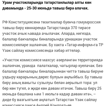
Урам участокларында татарстанлылар алты көн
дәвамында - 25-30 июньдә тавыш бирә алачак.
РФ Конституциясенә төзәтмәләр буенча гомумроссия
тавыш бирү көннәрендә Татарстанда 370 тирәсе
участок ачык һавада ачылачак. Аларда, нигездә,
балалар бакчалары биналарында урнашкан участок
комиссияләре эшләячәк. Бу хакта «Татар-информ»га ТР
Үзәк сайлау комиссиясендә хәбәр иттеләр.
«Участок комиссиясе махсус әзерләнгән территориядә
эшләячәк, урамда палаткалар, чатырлар куелачак. Без
балалар бакчалары биналарыннан читтә тавыш бирүне
уздыру карарының дөрес булуын аңлыйбыз. Бу тавыш
бирү аның вакыты сузылуы белән аерылып тора: ул
бер көн түгел, ә җиде көн дәвам итәчәк. Тавыш бирү 25
июньдә башлана һәм 1 июльгә кадәр дәвам итә», –
диде бу вазгыятьне аңлатып Татарстан Үзәк сайлау
комиссиясе рәисе Андрей Кондратьев.