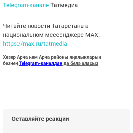
Telegram-канале
Татмедиа
Читайте новости Татарстана в
национальном мессенджере MАХ:
https://max.ru/tatmedia
Хәзер Арча һәм Арча районы яңалыкларын
безнең
Telegram-каналдан
да белә аласыз
Оставляйте реакции