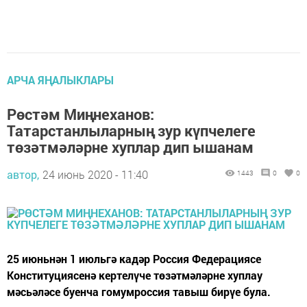
АРЧА ЯҢАЛЫКЛАРЫ
Рөстәм Миңнеханов:
Татарстанлыларның зур күпчелеге
төзәтмәләрне хуплар дип ышанам
автор,
24 июнь 2020 - 11:40
1443
0
0
25 июньнән 1 июльгә кадәр Россия Федерациясе
Конституциясенә кертелүче төзәтмәләрне хуплау
мәсьәләсе буенча гомумроссия тавыш бирүе була.