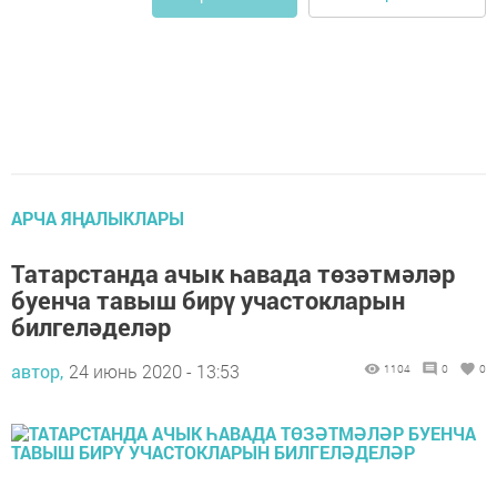
АРЧА ЯҢАЛЫКЛАРЫ
Татарстанда ачык һавада төзәтмәләр
буенча тавыш бирү участокларын
билгеләделәр
автор,
24 июнь 2020 - 13:53
1104
0
0