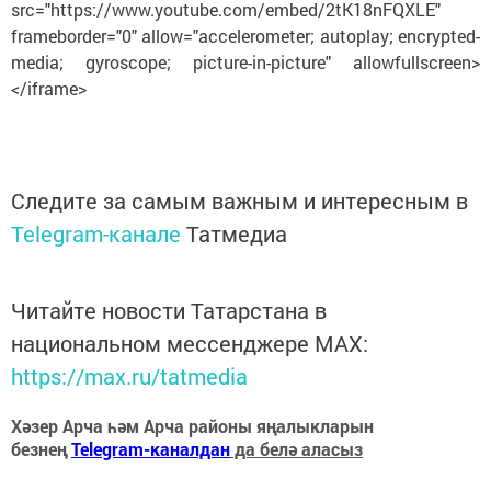
src="https://www.youtube.com/embed/2tK18nFQXLE"
frameborder="0" allow="accelerometer; autoplay; encrypted-
media; gyroscope; picture-in-picture" allowfullscreen>
</iframe>
Следите за самым важным и интересным в
Telegram-канале
Татмедиа
Читайте новости Татарстана в
национальном мессенджере MАХ:
https://max.ru/tatmedia
Хәзер Арча һәм Арча районы яңалыкларын
безнең
Telegram-каналдан
да белә аласыз