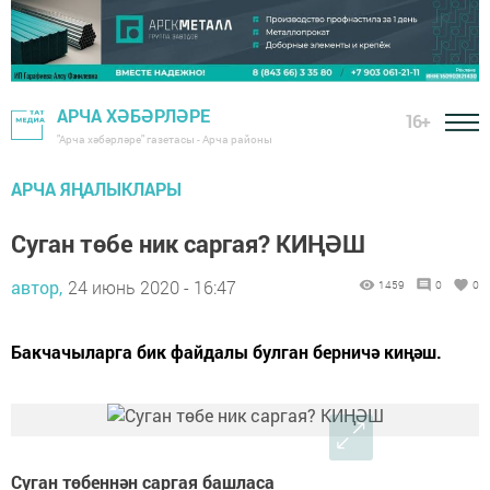
АРЧА ХӘБӘРЛӘРЕ
16+
"Арча хәбәрләре" газетасы - Арча районы
АРЧА ЯҢАЛЫКЛАРЫ
Суган төбе ник саргая? КИҢӘШ
автор,
24 июнь 2020 - 16:47
1459
0
0
Бакчачыларга бик файдалы булган берничә киңәш.
Суган төбеннән саргая башласа