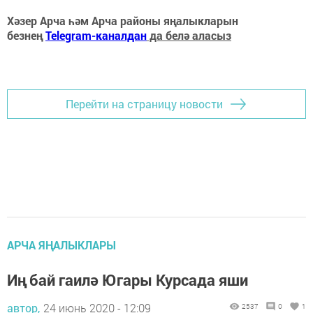
Хәзер Арча һәм Арча районы яңалыкларын
безнең
Telegram-каналдан
да белә аласыз
Перейти на страницу новости
АРЧА ЯҢАЛЫКЛАРЫ
Иң бай гаилә Югары Курсада яши
автор,
24 июнь 2020 - 12:09
2537
0
1