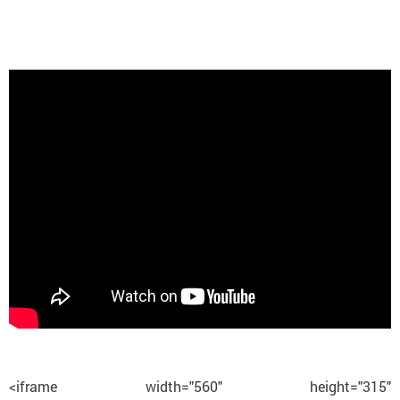
<iframe width="560" height="315"