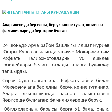
Алар икесе дә бер елны, бер үк көнне туган, өстәвенә,
фамилияләре дә бер төрле булган.
24 июньдә Арча район башлыгы Илшат Нуриев
Югары Курса авылында яшәүче Мөкәрәмә һәм
Рәфкать Галиәхмәтовларны 90 яшьлек
юбилейлары белән котлады, аларга бүләкләр
тапшырды.
Сирәк була торган хәл: Рәфкать абый белән
Мөкәрәмә апа бер елны, берүк көнне туганнар.
Аларга язылышканда паспорт алыштырып
йөрисе дә булмаган: фамилияләре дә берүк.
Юбилярларның барысы бергә 61 бала, онык,