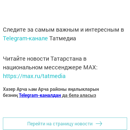
Следите за самым важным и интересным в
Telegram-канале
Татмедиа
Читайте новости Татарстана в
национальном мессенджере MАХ:
https://max.ru/tatmedia
Хәзер Арча һәм Арча районы яңалыкларын
безнең
Telegram-каналдан
да белә аласыз
Перейти на страницу новости