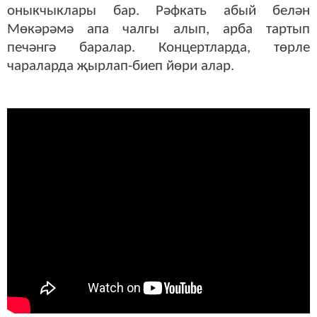
оныкчыклары бар. Рәфкать абый белән
Мөкәрәмә апа чалгы алып, арба тартып
печәнгә баралар. Концертларда, төрле
чараларда җырлап-биеп йөри алар.