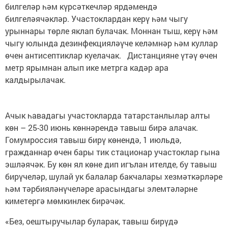
билгеләр һәм күрсәткечләр ярдәмендә
билгеләячәкләр. Участоклардан керү һәм чыгу
урыннары төрле яклап булачак. Моннан тыш, керү һәм
чыгу юлында дезинфекцияләүче келәмнәр һәм куллар
өчен антисептиклар куелачак. Дистанцияне үтәү өчен
метр ярымнан алып ике метрга кадәр ара
калдырылачак.
Ачык һавадагы участокларда татарстанлылар алты
көн – 25-30 июнь көннәрендә тавыш бирә алачак.
Гомумроссия тавыш бирү көнендә, 1 июльдә,
гражданнар өчен бары тик стационар участоклар гына
эшләячәк. Бу көн ял көне дип игълан ителде, бу тавыш
бирүчеләр, шулай ук балалар бакчалары хезмәткәрләре
һәм тәрбияләнүчеләре арасындагы элемтәләрне
киметергә мөмкинлек бирәчәк.
«Без, оештыручылар буларак, тавыш бирүдә