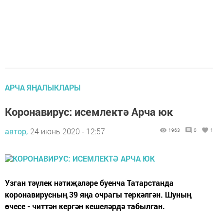
АРЧА ЯҢАЛЫКЛАРЫ
Коронавирус: исемлектә Арча юк
автор,
24 июнь 2020 - 12:57
1963
0
1
Узган тәүлек нәтиҗәләре буенча Татарстанда
коронавирусның 39 яңа очрагы теркәлгән. Шуның
өчесе - читтән кергән кешеләрдә табылган.