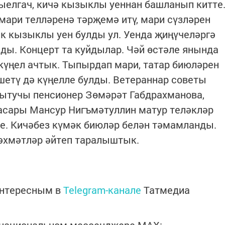
елгач, кичә кызыклы уеннан башланып китте
 мари телләренә тәрҗемә итү, мари сүзләрен
ек кызыклы уен булды ул. Уенда җиңүчеләргә
ды. Концерт та куйдылар. Чәй өстәле янында
күңел ачтык. Тыпырдап мари, татар биюләрен
шетү дә күңелле булды. Ветераннар советы
кытучы пенсионер Зөмәрәт Габдрахманова,
сары Мансур Нигъмәтуллин матур теләкләр
те. Кичәбез күмәк биюләр белән тәмамланды.
рәхмәтләр әйтеп таралыштык.
интересным в
Telegram-канале
Татмедиа
в национальном мессенджере MАХ: