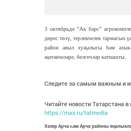
3 октябрьдә “Ак барс” агрокомпле
дөрес төзү, терлекчелек тармагын 
район авыл хуҗалыгы һәм азык-т
җитәкчеләре, белгечләр катнашты.
Следите за самым важным и 
Читайте новости Татарстана 
https://max.ru/tatmedia
Хәзер Арча һәм Арча районы яңалыкл