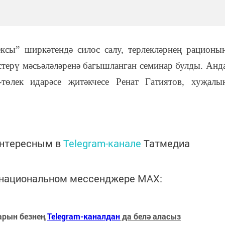
ксы” ширкәтендә силос салу, терлекләрнең рационы
үстерү мәсьәләләренә багышланган семинар булды. Анд
өлек идарәсе җитәкчесе Ренат Гатиятов, хуҗалы
интересным в
Telegram-канале
Татмедиа
в национальном мессенджере MАХ:
арын безнең
Telegram-каналдан
да белә аласыз