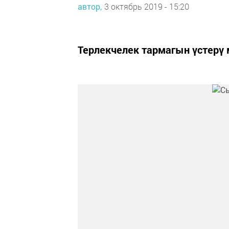
автор,
3 октябрь 2019 - 15:20
Терлекчелек тармагын үстерү