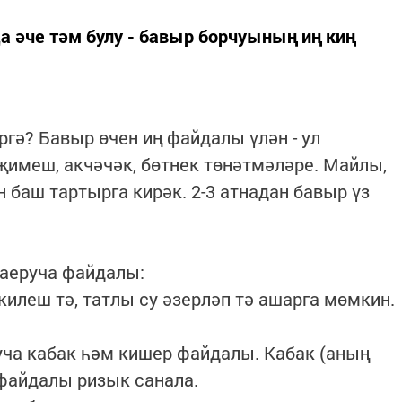
а әче тәм булу - бавыр борчуының иң киң
ргә? Бавыр өчен иң файдалы үлән - ул
лҗимеш, акчәчәк, бөтнек төнәтмәләре. Майлы,
 баш тартырга кирәк. 2-3 атнадан бавыр үз
 аеруча файдалы:
килеш тә, татлы су әзерләп тә ашарга мөмкин.
ча кабак һәм кишер файдалы. Кабак (аның
файдалы ризык санала.