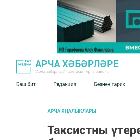
АРЧА ХӘБӘРЛӘРЕ
"Арча хәбәрләре" газетасы - Арча районы
Баш бит
Редакция
Безнең тарих
АРЧА ЯҢАЛЫКЛАРЫ
Таксистны үтер