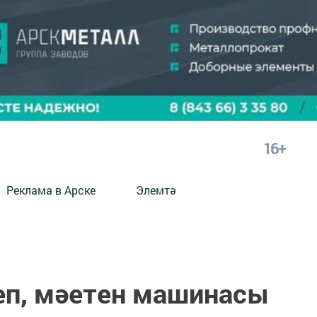
16+
Реклама в Арске
Элемтә
еп, мәетен машинасы