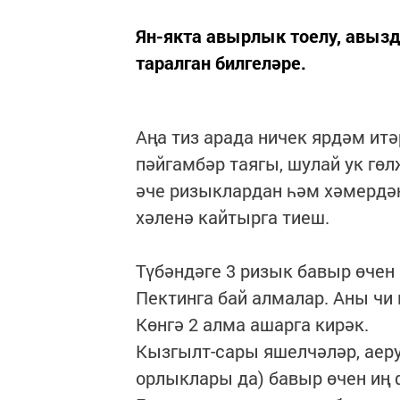
Ян-якта авырлык тоелу, авызд
таралган билгеләре.
Аңа тиз арада ничек ярдәм итә
пәйгамбәр таягы, шулай ук гө
әче ризыклардан һәм хәмердән
хәленә кайтырга тиеш.
Түбәндәге 3 ризык бавыр өчен
Пектинга бай алмалар. Аны чи 
Көнгә 2 алма ашарга кирәк.
Кызгылт-сары яшелчәләр, аеру
орлыклары да) бавыр өчен иң 