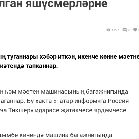
лган яшүсмерләрне
1797
0
 туганнары хәбәр иткән, икенче көнне мәетн
кәтендә тапканнар.
ән һәм мәетен машинасының багажнигында
аганнар. Бу хакта «Татар-информ»га Россия
ча Тикшерү идарәсе җитәкчесе ярдәмчесе
үшәмбе кичендә машина багажнигында