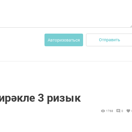
Отправить
Авторизоваться
ирәкле 3 ризык
1768
0