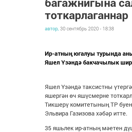
багажнигына са
тоткарлаганнар
автор,
30 сентябрь 2020 - 18:38
Ир-атның югалуы турында аның
Яшел Үзәндә бакчачылык шир
Яшел Үзәндә таксистны үтерг
яшергән өч яшүсмерне тоткарл
Тикшерү комитетының ТР буен
Эльвира Газизова хәбәр итте.
35 яшьлек ир-атның мәетен д