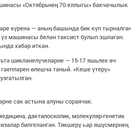
машинасы «Октябрьнең 70 еллыгы» бакчачылык
ләре күренә — аның башында бик күп тырналга
р үз машинасы белән таксист булып эшләгән.
ында хәбәр иткән.
ьтә шикләнелүчеләрне — 15-17 яшьлек өч
 гаепләрен өлешчә таный. «Кеше үтерү»
узгатылган.
рне сак астына алуны сораячак.
медицина, дактилоскопик, молекуляр-генетик
изалар билгеләнгән. Тикшерү һәр яшүсмернең