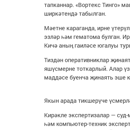
тапканнар. «Вортекс Тинго» 
ширкәтендә табылган.
Мәетне караганда, ирне үтерү
эзләр һәм гематома булган. И
Кичә аның гаиләсе югалуы тур
Тиздән оперативниклар җинаят
яшүсмерне тоткарлый. Алар үз
маддәсе буенча җинаять эше к
Якын арада тикшерүче үсмерлә
Кирәкле экспертизалар — суд-
һәм компьютер-техник эксперт