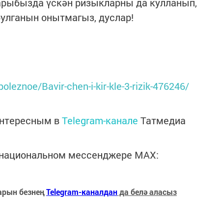
арыбызда үскән ризыкларны да кулланып,
улганын онытмагыз, дуслар!
/poleznoe/Bavir-chen-i-kir-kle-3-rizik-476246/
интересным в
Telegram-канале
Татмедиа
в национальном мессенджере MАХ:
арын безнең
Telegram-каналдан
да белә аласыз