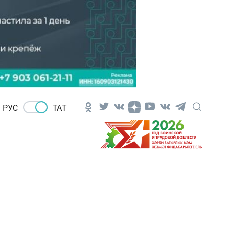
РУС
ТАТ