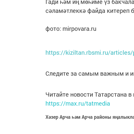
Гади һәм иң мөһиме үз бакчал
сәламәтлеккә файда китереп б
фото: mirpovara.ru
https://kiziltan.rbsmi.ru/articles
Следите за самым важным и 
Читайте новости Татарстана 
https://max.ru/tatmedia
Хәзер Арча һәм Арча районы яңалыкл