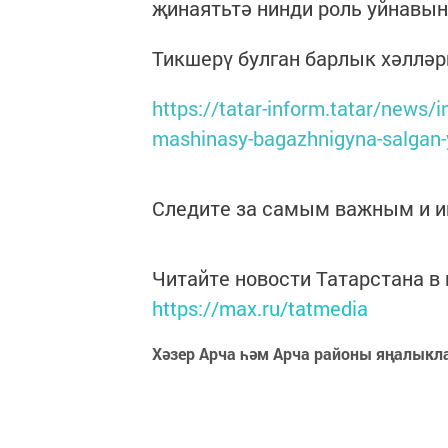
җинаятьтә нинди роль уйнавын
Тикшерү булган барлык хәлләр
https://tatar-inform.tatar/news/
mashinasy-bagazhnigyna-salgan-
Следите за самым важным и 
Читайте новости Татарстана 
https://max.ru/tatmedia
Хәзер Арча һәм Арча районы яңалыкл