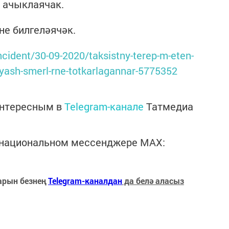
 ачыклаячак.
не билгеләячәк.
incident/30-09-2020/taksistny-terep-m-eten-
yash-smerl-rne-totkarlagannar-5775352
интересным в
Telegram-канале
Татмедиа
в национальном мессенджере MАХ:
арын безнең
Telegram-каналдан
да белә аласыз