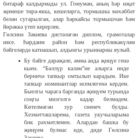
битараф калдырмады ул. Гомумән, аның һәр иҗат
җимеше тирә-якка, кешеләргә, тормышка мәхәббәт
белән сугарылган, алар һәркайсы тормышчан һәм
йөрәккә үтеп керерлек.
Гөлсинә Зәкиева дистәләгән диплом, грамоталар
иясе. Һәрдаим район һәм республикакүләм
бәйгеләрдә катнашып, алдынгы урыннарны яулый.
Бу бәйге дәрәҗәле, әмма анда җиңүе генә
кыен. “Бәллүр каләм”не алырга инде
берничә тапкыр омтылып карадым. Ике
тапкыр номинантлар исемлегенә кердем.
Быелгы чарага барганда җиңүем турында
соңгы мизгелгә кадәр белмәдем.
Көтелмәгән зур сөенеч булды.
Хезмәттәшләремә, газета укучыларыма
бик рәхмәтлемен. Алардан башка бу
җиңүем булмас иде, диде Гөлсинә
Зәкиева.