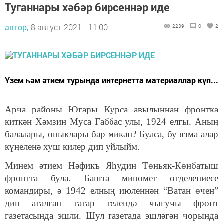
Туганнары хәбәр бирсеннәр иде
автор,
8 август 2021 - 11:00
2239
0
2
Үзем һәм әтием турында интернетта материаллар күп...
Арча районы Югары Курса авылыннан фронтка
киткән Хәмзин Муса Габбас улы, 1924 елгы. Аның
балалары, оныклары бар микән? Булса, бу язма алар
күңеленә хуш килер дип уйлыйм.
Минем әтием Нәфикъ Яһудин Төньяк-Көнбатыш
фронтта була. Башта миномет отделениесе
командиры, ә 1942 елның июленнән “Ватан өчен”
дип аталган татар телендә чыгучы фронт
газетасында эшли. Шул газетада эшләгән чорында