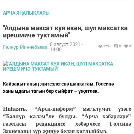
АРЧА ЯҢАЛЫКЛАРЫ
"Алдына максат куя икән, шул максатка
ирешмичә туктамый"
8 август 2021 -
Гөлнур Миннебаева,
1754
0
0
14:00
Кайвакыт аның җитезлегенә шаккатам. Гөлсинә
ханымдагы тагын бер сыйфат – үҗәтлек.
Ниһаять, “Арск-информ” мәгълүмат үзәге
“Бәллүр каләм”ле булды. “Арча хәбәрләре”
газетасы редакциясе хәбәрчесе Гөлсинә
Зәкиеваны зур җиңүе белән котлыйбыз.