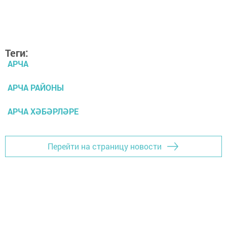
Теги:
АРЧА
АРЧА РАЙОНЫ
АРЧА ХӘБӘРЛӘРЕ
Перейти на страницу новости