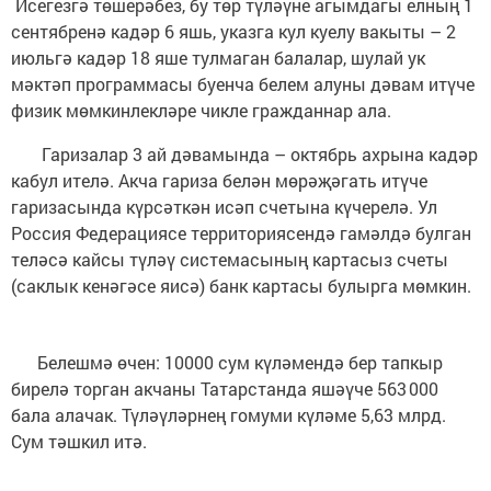
Исегезгә төшерәбез, бу төр түләүне агымдагы елның 1
сентябренә кадәр 6 яшь, указга кул куелу вакыты – 2
июльгә кадәр 18 яше тулмаган балалар, шулай ук
мәктәп программасы буенча белем алуны дәвам итүче
физик мөмкинлекләре чикле гражданнар ала.
Гаризалар 3 ай дәвамында – октябрь ахрына кадәр
кабул ителә. Акча гариза белән мөрәҗәгать итүче
гаризасында күрсәткән исәп счетына күчерелә. Ул
Россия Федерациясе территориясендә гамәлдә булган
теләсә кайсы түләү системасының картасыз счеты
(саклык кенәгәсе яисә) банк картасы булырга мөмкин.
Белешмә өчен: 10000 сум күләмендә бер тапкыр
бирелә торган акчаны Татарстанда яшәүче 563 000
бала алачак. Түләүләрнең гомуми күләме 5,63 млрд.
Сум тәшкил итә.