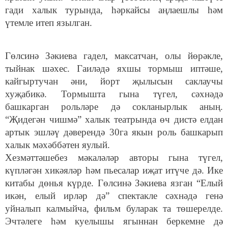
гади халык турында, һәркайсы аңлаешлы һәм
үтемле итеп язылган.
Гөлсинә Зәкиева гадел, максатчан, олы йөрәкле,
тыйнак шәхес. Гаиләдә яхшы тормыш иптәше,
кайгыртучан әни, йорт җылысын саклаучы
хуҗабикә. Тормышта гына түгел, сәхнәдә
башкарган рольләре дә сокланырлык аның.
“Җидегән чишмә” халык театрында өч дистә елдан
артык эшләү дәверендә 30га якын роль башкарып
халык мәхәббәтен яулый.
Хезмәттәшебез мәкаләләр авторы гына түгел,
күпләгән хикәяләр һәм пьесалар иҗат итүче дә. Ике
китабы дөнья күрде. Гөлсинә Зәкиева язган “Елый
икән, елый ирләр дә” спектакле сәхнәдә генә
уйналып калмыйча, фильм буларак та төшерелде.
Эчтәлеге һәм куелышы ягыннан беркемне дә