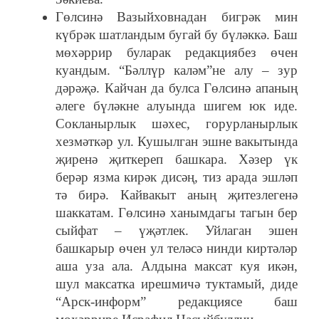
Гөлсинә Вазыйховнадан бигрәк мин
күбрәк шатландым бугай бу бүләккә. Баш
мөхәррир буларак редакциябез өчен
куандым. “Бәллүр каләм”не алу – зур
дәрәҗә. Кайчан да булса Гөлсинә апаның
әлеге бүләкне алуында шигем юк иде.
Сокланырлык шәхес, горурланырлык
хезмәткәр ул. Кушылган эшне вакытында
җиренә җиткереп башкара. Хәзер үк
берәр язма кирәк дисәң, тиз арада эшләп
тә бирә. Кайвакыт аның җитезлегенә
шаккатам. Гөлсинә ханымдагы тагын бер
сыйфат – үҗәтлек. Уйлаган эшен
башкарыр өчен ул теләсә нинди киртәләр
аша уза ала. Алдына максат куя икән,
шул максатка ирешмичә туктамый, диде
“Арск-информ” редакциясе баш