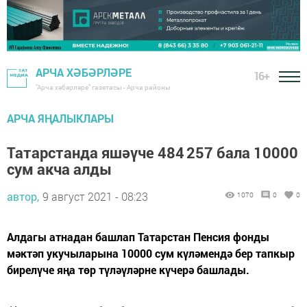
АРЧА ХӘБӘРЛӘРЕ
16+
"Арча хәбәрләре" газетасы - Арча районы
АРЧА ЯҢАЛЫКЛАРЫ
Татарстанда яшәүче 484 257 бала 10000
сум акча алды
автор,
9 август 2021 - 08:23
1070
0
0
Алдагы атнадан башлап Татарстан Пенсия фонды
мәктәп укучыларына 10000 сум күләмендә бер тапкыр
бирелүче яңа төр түләүләрне күчерә башлады.