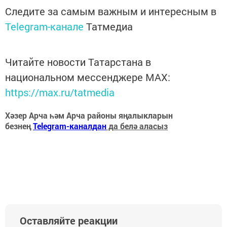
Следите за самым важным и интересным в
Telegram-канале
Татмедиа
Читайте новости Татарстана в
национальном мессенджере MАХ:
https://max.ru/tatmedia
Хәзер Арча һәм Арча районы яңалыкларын
безнең
Telegram-каналдан
да белә аласыз
Оставляйте реакции