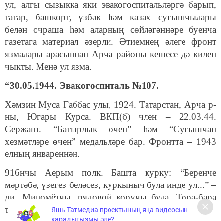
ул, алгы сызыкка яки эвакогоспитальләргә барып,
татар, башкорт, үзбәк һәм казах сугышчылары
белән очраша һәм аларның сөйләгәннәре буенча
газетага материал әзерли. Әтиемнең әлеге фронт
язмалары арасыннан Арча районы кешесе дә килеп
чыкты. Менә ул язма.
“30.05.1944. Эвакогоспиталь №107.
Хәмзин Муса Габбас улы, 1924. Татарстан, Арча р-
ны, Югары Курса. ВКП(б) член – 22.03.44.
Сержант. “Батырлык өчен” һәм “Сугышчан
хезмәтләре өчен” медальләре бар. Фронтта – 1943
елның январеннән.
916нчы Аерым полк. Башта курку: “Беренче
мәртәбә, үзегез беләсез, куркыныч була инде ул...” –
ди. Миномётчы, рядовой коручы була. Тора-бара
төзәүче итәләр.
Яшь Татмедиа проектының яңа видеосын
карадыгызмы әле?