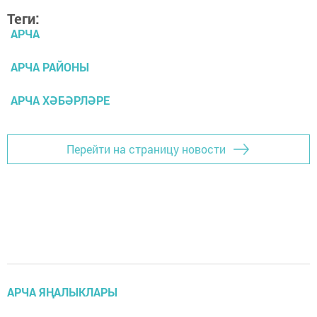
Теги:
АРЧА
АРЧА РАЙОНЫ
АРЧА ХӘБӘРЛӘРЕ
Перейти на страницу новости
АРЧА ЯҢАЛЫКЛАРЫ