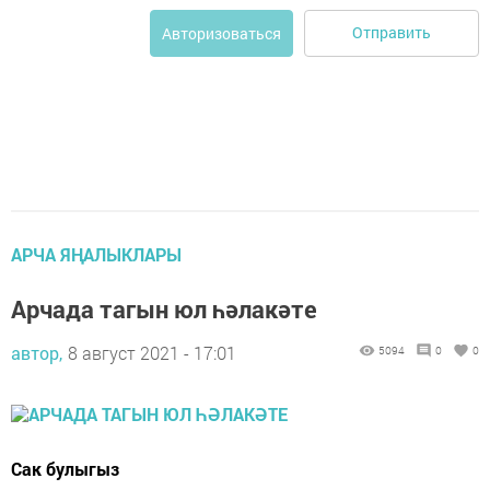
Отправить
Авторизоваться
АРЧА ЯҢАЛЫКЛАРЫ
Арчада тагын юл һәлакәте
автор,
8 август 2021 - 17:01
5094
0
0
Сак булыгыз