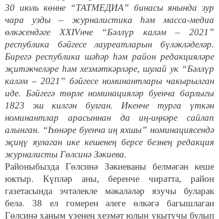
30 июль көнне “ТАТМЕДИА” бинасы янында зур
чара узды – журналистика һәм масса-медиа
өлкәсендәге XXIVнче “Бәллүр каләм – 2021”
республика бәйгесе лауреатларын бүләкләделәр.
Бирегә республика шәһәр һәм район редакцияләре
җитәкчеләре һәм хезмәткәрләре, шулай ук “Бәллүр
каләм – 2021” бәйгесе номинантлары чакырылган
иде. Бәйгегә төрле номинацияләр буенча барлыгы
1823 эш килгән булган. Икенче турга үткән
номинантлар арасыннан да иң-иңнәре сайлап
алынган. “Һөнәре буенча иң яхшы” номинациясендә
җиңү яулаган ике кешенең берсе безнең редакция
журналисты Гөлсинә Зәкиева.
Районыбызда Гөлсинә Зәкиеваны белмәгән кеше
юктыр. Күпләр аны, беренче чиратта, район
газетасында эчтәлекле мәкаләләр язучы буларак
белә. 38 ел гомерен әлеге өлкәгә багышлаган
Гөлсинә ханым үзенең хезмәт юлын укытучы булып