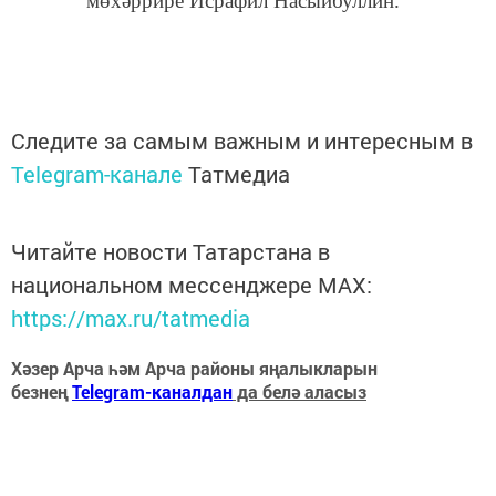
мөхәррире Исрафил Насыйбуллин.
Следите за самым важным и интересным в
Telegram-канале
Татмедиа
Читайте новости Татарстана в
национальном мессенджере MАХ:
https://max.ru/tatmedia
Хәзер Арча һәм Арча районы яңалыкларын
безнең
Telegram-каналдан
да белә аласыз