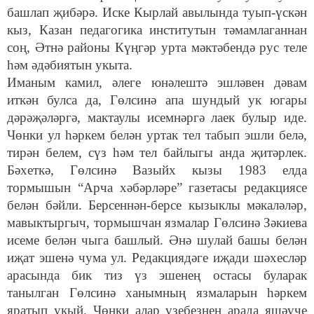
башлап җибәрә. Иске Кырлай авылында туып-үскән
кыз, Казан педагогика институтын тәмамлаганнан
соң, Әтнә районы Күңгәр урта мәктәбендә рус теле
һәм әдәбиятын укыта.
Иманым камил, әлеге юнәлештә эшләвен дәвам
иткән булса да, Гөлсинә апа шундый ук югары
дәрәҗәләргә, мактаулы исемнәргә лаек булыр иде.
Чөнки ул һәркем белән уртак тел табып эшли белә,
тирән белем, сүз һәм тел байлыгы анда җитәрлек.
Бәхеткә, Гөлсинә Вазыйх кызы 1983 елда
тормышын “Арча хәбәрләре” газетасы редакциясе
белән бәйли. Берсеннән-берсе кызыклы мәкаләләр,
мавыктыргыч, тормышчан язмалар Гөлсинә Зәкиева
исеме белән чыга башлый. Әнә шулай башы белән
иҗат эшенә чума ул. Редакциядәге иҗади шәхесләр
арасында бик тиз үз эшенең остасы буларак
танылган Гөлсинә ханымның язмаларын һәркем
яратып укый. Чөнки алар үзебезнең арада яшәүче