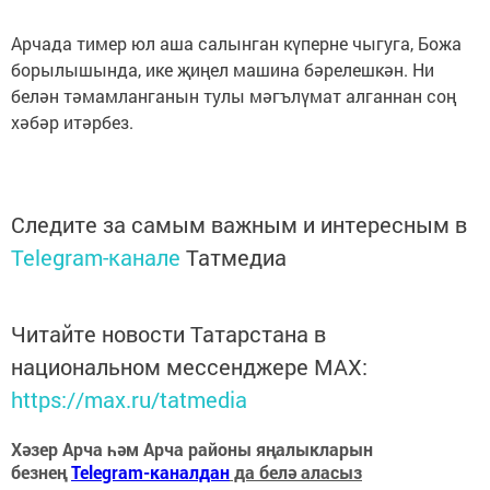
Арчада тимер юл аша салынган күперне чыгуга, Божа
борылышында, ике җиңел машина бәрелешкән. Ни
белән тәмамланганын тулы мәгълүмат алганнан соң
хәбәр итәрбез.
Следите за самым важным и интересным в
Telegram-канале
Татмедиа
Читайте новости Татарстана в
национальном мессенджере MАХ:
https://max.ru/tatmedia
Хәзер Арча һәм Арча районы яңалыкларын
безнең
Telegram-каналдан
да белә аласыз