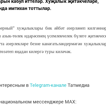
арын кабул иттеләр. Хуҗалык җитәкчеләре,
нда имтихан тоттылар.
ерный” хуҗалыклары бик әйбәт әзерләнеп килгәннә
 азык-төлек идарәсенең үсемлекчелек бүлеге җитәкчес
а әзерлекләре безне канәгатьләндермәгән хуҗалыкла
төзәтеп яңадан килергә туры киләчәк.
интересным в
Telegram-канале
Татмедиа
в национальном мессенджере MАХ: