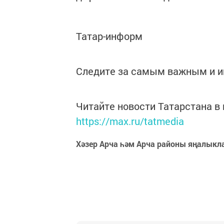
Татар-информ
Следите за самым важным и 
Читайте новости Татарстана 
https://max.ru/tatmedia
Хәзер Арча һәм Арча районы яңалыкл