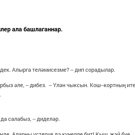
йлер ала башлаганнар.
рдек. Алырга теләмисезме? -- дип сорадылар.
рбыз әле, -- дибез. -- Үлән чыксын. Кош--кортның ит
.
да салабыз, -- диделәр.
инде. Аларны үстерүе дә күңелле бит! Кыш, җәй буе