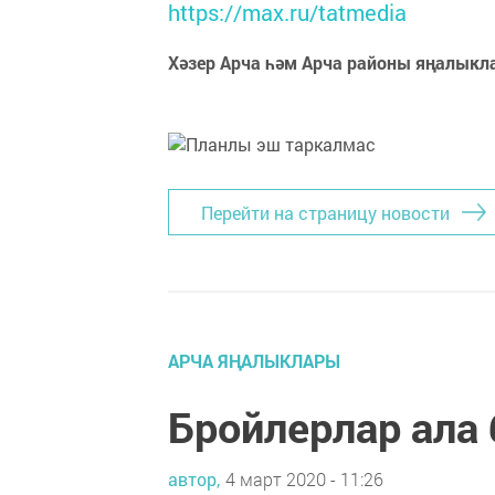
https://max.ru/tatmedia
Хәзер Арча һәм Арча районы яңалыкл
Перейти на страницу новости
АРЧА ЯҢАЛЫКЛАРЫ
Бройлерлар ала
автор,
4 март 2020 - 11:26