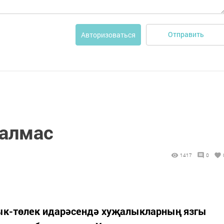
Отправить
Авторизоваться
калмас
1417
0
ык-төлек идарәсендә хуҗалыкларның язгы