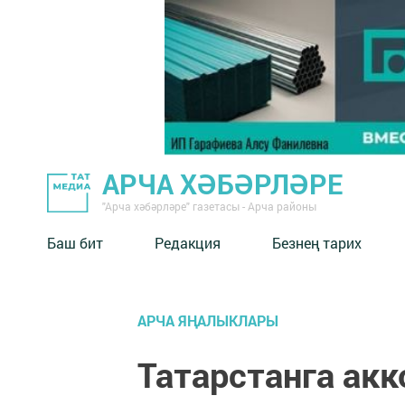
АРЧА ХӘБӘРЛӘРЕ
"Арча хәбәрләре" газетасы - Арча районы
Баш бит
Редакция
Безнең тарих
АРЧА ЯҢАЛЫКЛАРЫ
Татарстанга ак