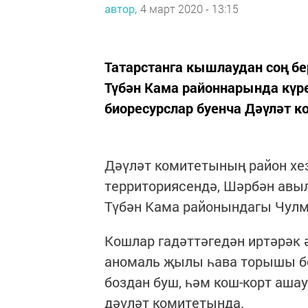
автор,
4 март 2020 - 13:15
Татарстанга кышлаудан соң б
Түбән Кама районнарында күре
биоресурслар буенча Дәүләт к
Дәүләт комитетының район хе
территориясендә, Шәрбән авыл
Түбән Кама районындагы Чулма
Кошлар гадәттәгедән иртәрәк 
аномаль җылы һава торышы бе
боздан буш, һәм кош-корт ашау
дәүләт комитетында.