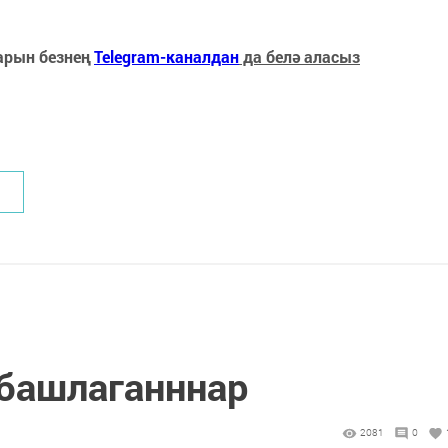
арын безнең
Telegram-каналдан
да белә аласыз
 башлаганннар
2081
0