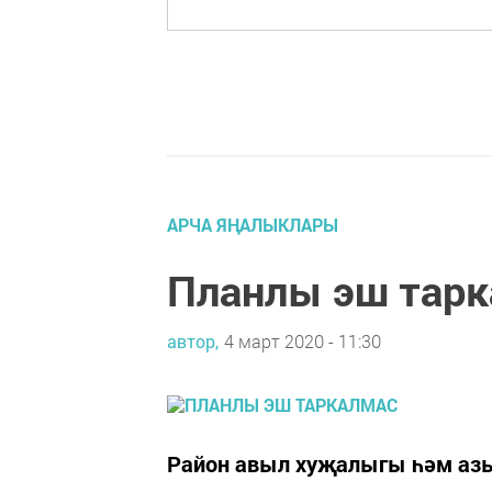
АРЧА ЯҢАЛЫКЛАРЫ
Планлы эш тар
автор,
4 март 2020 - 11:30
Район авыл хуҗалыгы һәм аз