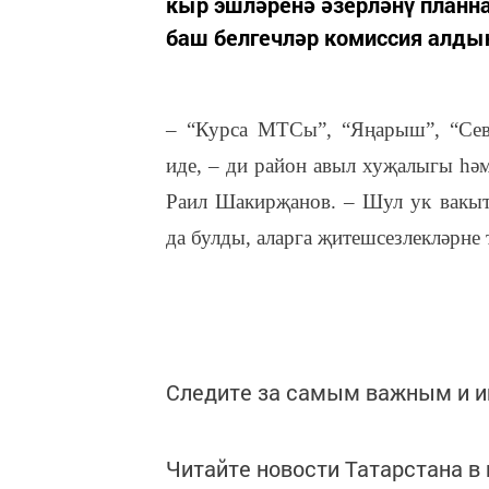
кыр эшләренә әзерләнү планн
баш белгечләр комиссия алды
– “Курса МТСы”, “Яңарыш”, “Сев
иде, – ди район авыл хуҗалыгы һәм
Раил Шакирҗанов. – Шул ук вакытт
да булды, аларга җитешсезлекләрне 
Следите за самым важным и 
Читайте новости Татарстана 