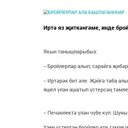
Иртә яз җиткәнгәме, инде бро
Якын танышларыбыз:
-- Бройлерлар алып, сарайга җибә
-- Иртәрәк бит әле. Җәйгә таба алы
яшел үлән ашатып үстерсәң тәмле
-- Печәнлектә үлән чүбе күп. Шуны 
Үзең үстергән бройлер ите тәмле 