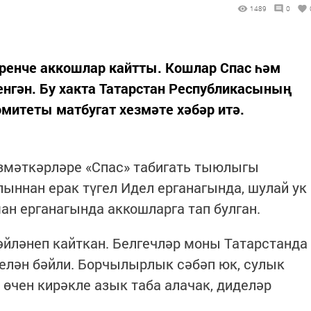
1489
0
еренче аккошлар кайтты. Кошлар Спас һәм
нгән. Бу хакта Татарстан Республикасының
омитеты матбугат хезмәте хәбәр итә.
змәткәрләре «Спас» табигать тыюлыгы
ыннан ерак түгел Идел ерганагында, шулай ук
н ерганагында аккошларга тап булган.
әйләнеп кайткан. Белгечләр моны Татарстанда
лән бәйли. Борчылырлык сәбәп юк, сулык
 өчен кирәкле азык таба алачак, диделәр