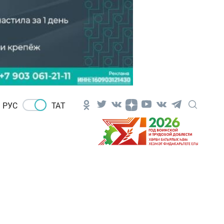
РУС
ТАТ