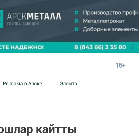
16+
Реклама в Арске
Элемтә
кошлар кайтты