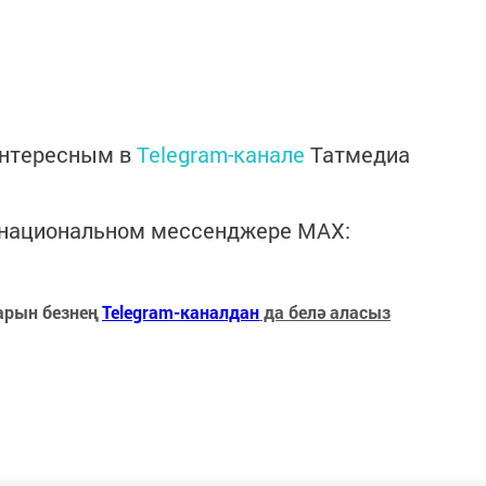
интересным в
Telegram-канале
Татмедиа
в национальном мессенджере MАХ:
арын безнең
Telegram-каналдан
да белә аласыз