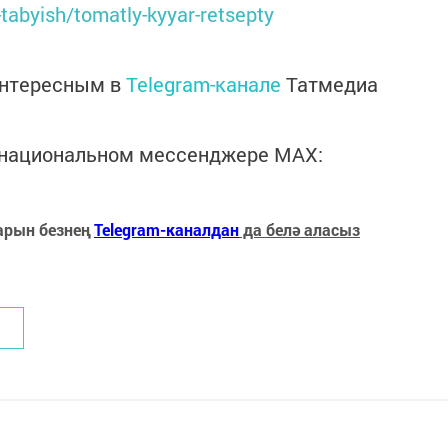
tabyish/tomatly-kyyar-retsepty
интересным в
Telegram-канале
Татмедиа
в национальном мессенджере MАХ:
арын безнең
Telegram-каналдан
да белә аласыз