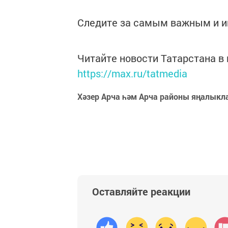
Следите за самым важным и 
Читайте новости Татарстана 
https://max.ru/tatmedia
Хәзер Арча һәм Арча районы яңалыкл
Оставляйте реакции