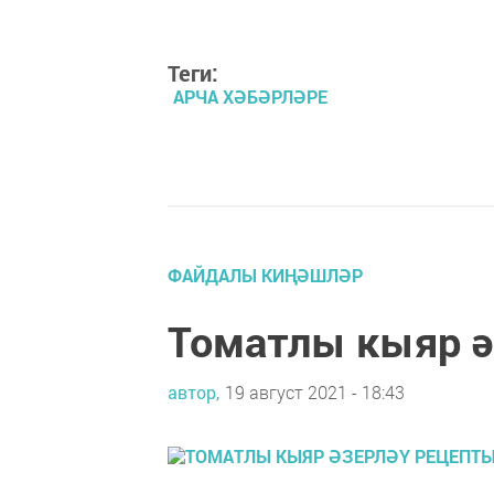
Теги:
АРЧА ХӘБӘРЛӘРЕ
ФАЙДАЛЫ КИҢӘШЛӘР
Томатлы кыяр 
автор,
19 август 2021 - 18:43