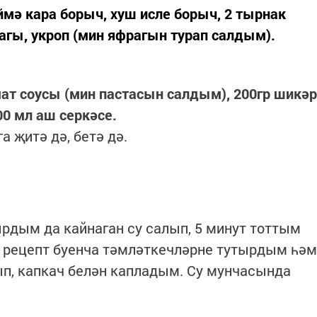
өймә кара борыч, хуш исле борыч, 2 тырнак
агы, укроп (мин яфрагын турап салдым).
омат соусы (мин пастасын салдым), 200гр шикәр
00 мл аш серкәсе.
а җитә дә, бетә дә.
рдым да кайнаган су салып, 5 минут тоттым
, рецепт буенча тәмләткечләрне тутырдым һәм
п, капкач белән капладым. Су мунчасында