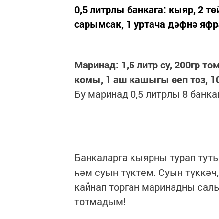
0,5 литрлы банкага: кыяр, 2 т
сарымсак, 1 уртача дәфнә яфр
Маринад: 1,5 литр су, 200гр т
комы, 1 аш кашыгы өеп тоз, 1
Бу маринад 0,5 литрлы 8 банкаг
Банкаларга кыярны турап туты
һәм суын түктем. Суын түккәч
кайнап торган маринадны салы
тотмадым!