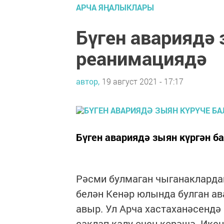
АРЧА ЯҢАЛЫКЛАРЫ
Бүген авариядә 
реанимациядә
автор,
19 август 2021 - 17:17
Бүген авариядә зыян күргән б
Рәсми булмаган чыганаклардан
белән Кенәр юлында булган ав
авыр. Ул Арча хастаханәсендә
саклап калу өчен көрәшә. Ике