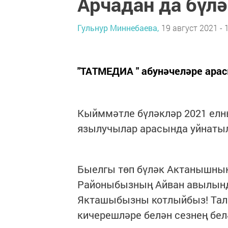
Арчадан да бүлә
Гульнур Миннебаева,
19 август 2021 - 
"ТАТМЕДИА " абунәчеләре ара
Кыйммәтле бүләкләр 2021 елн
язылучылар арасында уйнаты
Быелгы төп бүләк Актанышныкы
Районыбызның Айван авылында
Якташыбызны котлыйбыз! Тали
кичерешләре белән сезнең бе