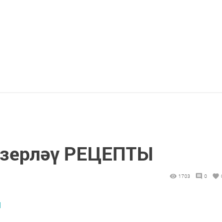
әзерләү РЕЦЕПТЫ
1703
0