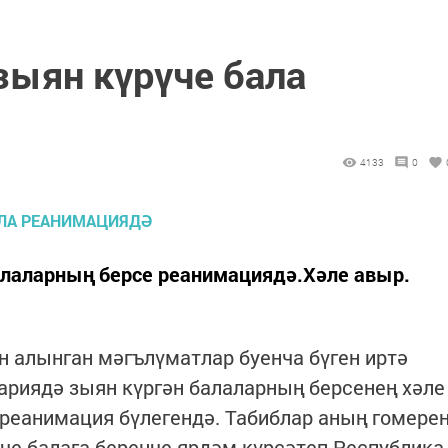
зыян күрүче бала
4133
0
алаларның берсе реанимациядә.Хәле авыр.
 алынган мәгълүматлар буенча бүген иртә
ариядә зыян күргән балаларның берсенең хәле
 реанимация бүлегендә. Табиблар аның гомере
нче балага беренче ярдәм күрсәтеп Республика