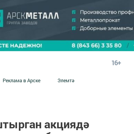
16+
Реклама в Арске
Элемтә
штырган акциядә