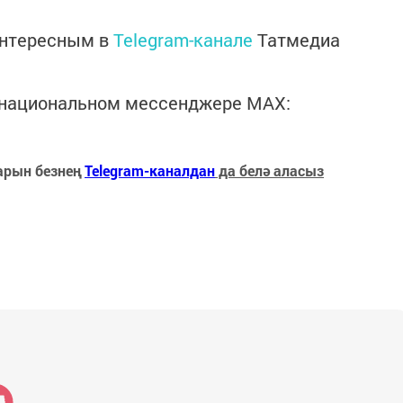
интересным в
Telegram-канале
Татмедиа
в национальном мессенджере MАХ:
арын безнең
Telegram-каналдан
да белә аласыз