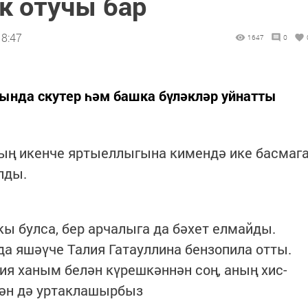
к отучы бар
18:47
1647
0
сында скутер һәм башка бүләкләр уйнатты
ың икенче яртыеллыгына кимендә ике басмаг
лды.
 булса, бер арчалыга да бәхет елмайды.
 яшәүче Талия Гатауллина бензопила отты.
я ханым белән күрешкәннән соң, аның хис-
лән дә уртаклашырбыз