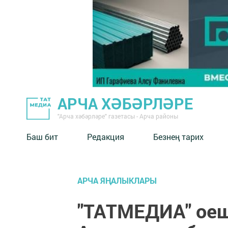
АРЧА ХӘБӘРЛӘРЕ
"Арча хәбәрләре" газетасы - Арча районы
Баш бит
Редакция
Безнең тарих
АРЧА ЯҢАЛЫКЛАРЫ
"ТАТМЕДИА" ое