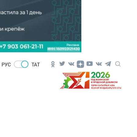
РУС
ТАТ