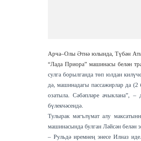
Арча–Олы Әтнә юлында, Түбән Ат
“Лада Приора” машинасы белән тр
сулга борылганда төп юлдан килүче
дә, машинадагы пассажирлар да (2 б
озатыла. Сәбәпләре ачыклана”, 
бүлекчәсендә.
Тулырак мәгълүмат алу максатын
машинасында булган Ләйсән белән э
– Рульдә иремнең энесе Илназ иде