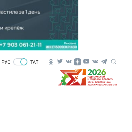
РУС
ТАТ