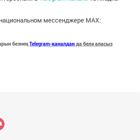
в национальном мессенджере MАХ:
арын безнең
Telegram-каналдан
да белә аласыз