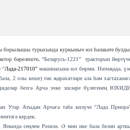
ы борылышы турысында куркыныч юл һәлакәте булды
актор бәрелеште
.
“Беларусь-1221” тракторын йөртүч
 “
Лада
-
217010
”
машинасына юл бирми. Нәтиҗәдә, үз
ала, 2 олы кеше) тән җәрәхәтләре ала һәм хастаханәг
– диделәр безгә Арча эчке эшләре бүлегенең ЮХИД
нан Утар Атыдан Арчага таба килүче “Лада Приора
лемтәгә кердек.
. Янында сеңлем Рәзилә. Ә мин ике бала белән артк