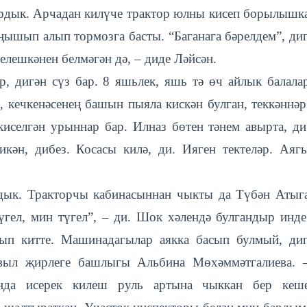
ардык. Арчадан килүче трактор юлны кисеп борылышк
аңышып алып тормозга басты. “Баганага бәрелдем”, ди
елешкәнен белмәгән дә, – диде Ләйсән.
р, дигән сүз бар. 8 яшьлек, яшь тә өч айлык балала
, кечкенәсенең башын пыяла кискән булган, теккәннәр
иселгән урыннар бар. Илназ бөтен тәнем авырта, ди
кән, дибез. Косасы килә, ди. Ияген тектеләр. Аяг
адык. Тракторчы кабинасыннан чыкты да Түбән Атыг
үгел, мин түгел”, – ди. Шок хәлендә булгандыр инде
п китте. Машинадагылар аякка басып булмый, ди
выл җирлеге башлыгы Альбина Мөхәммәтгалиева. 
да исерек килеш руль артына чыккан бер кеш