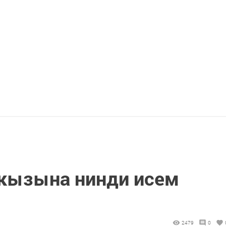
кызына нинди исем
2479
0