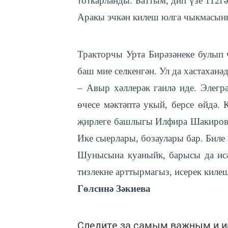
тоткарланды. Баттым, дип үзе 112г
Аракы эчкән килеш юлга чыкмасынн
Тракторчы Урта Бирәзәнеке булып 
баш мие селкенгән. Ул да хастаханәд
– Авыр хәллерәк гаилә иде. Элегр
өчесе мәктәптә укый, берсе өйдә.
җирлеге башлыгы Илфира Шакирова.
Ике сыерлары, бозаулары бар. Биле
Шунысына куаныйк, барысы да исән
тизлекне арттырмагыз, исерек киле
Гөлсинә Зәкиева
Следите за самым важным и 