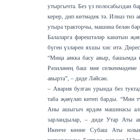
утыргычта. Без үз полосабыздан б
керер, дип көтмәдек тә. Илназ тиз 
утыра тракторчы, машина белән бәр
Балаларга фәрештәләр канатын җәя
бүген үзләрен яхшы хис итә. Дөрес
“Миңа аякка басу авыр, башымда к
Рәзиләнең баш мие селкенмәдеме и
авырта”, – диде Ләйсән.
– Авария булган урында без тукт
таба җәяүләп китеп барды. “Мин т
Аны ашыгыч ярдәм машинасы алы
зарландылар, – диде Утар Аты а
Икенче көнне Субаш Аты юлын