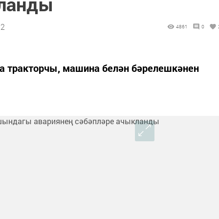
кланды
22
4861
0
ра тракторчы, машина белән бәрелешкәнен