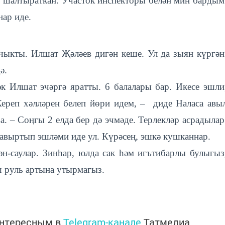
ә шалтыраткан. Участок инспекторы белән мин бардым
ар иде.
чыкты. Илшат Җәләев дигән кеше. Ул да зыян күргән
ә.
әк Илшат эчәргә яратты. 6 балалары бар. Икесе эшли
 Кереп хәлләрен белеп йөри идем, – диде Наласа авы
 – Соңгы 2 елда бер дә эчмәде. Терлекләр асрадылар
 авыртып эшләми иде ул. Күрәсең, эшкә кушканнар.
-саулар. Зинһар, юлда сак һәм игътибарлы булыгыз
ш руль артына утырмагыз.
интересным в
Telegram-канале
Татмедиа