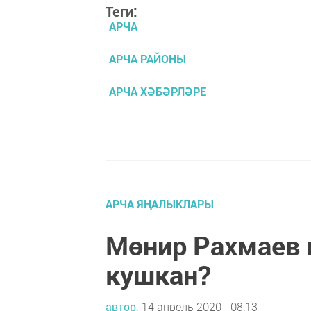
Теги:
АРЧА
АРЧА РАЙОНЫ
АРЧА ХӘБӘРЛӘРЕ
АРЧА ЯҢАЛЫКЛАРЫ
Мөнир Рахмаев 
кушкан?
автор,
14 апрель 2020 - 08:13