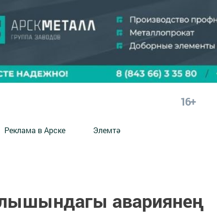
16+
Реклама в Арске
Элемтә
ылышындагы авариянең