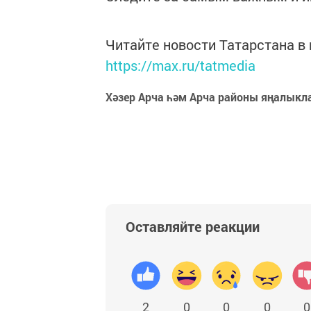
Читайте новости Татарстана 
https://max.ru/tatmedia
Хәзер Арча һәм Арча районы яңалыкл
Оставляйте реакции
2
0
0
0
0