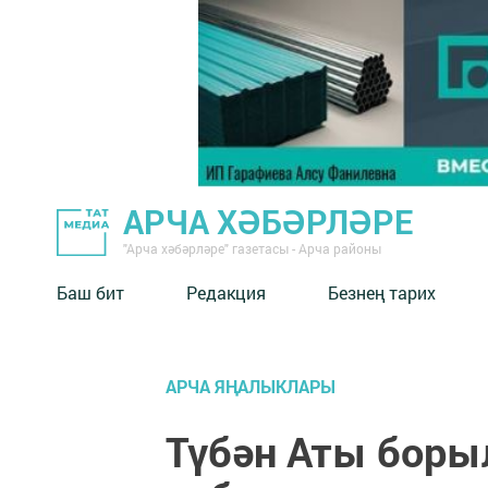
АРЧА ХӘБӘРЛӘРЕ
"Арча хәбәрләре" газетасы - Арча районы
Баш бит
Редакция
Безнең тарих
АРЧА ЯҢАЛЫКЛАРЫ
Түбән Аты бор