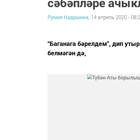
сәбәпләре ачы
Румия Надршина,
14 апрель 2020 - 08:
“Баганага бәрелдем”, дип уты
белмәгән дә,