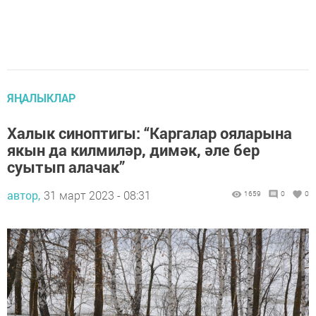
ЯҢАЛЫКЛАР
Халык синоптигы: “Каргалар ояларына
якын да килмиләр, димәк, әле бер
суытып алачак”
автор,
31 март 2023 - 08:31
1659
0
0