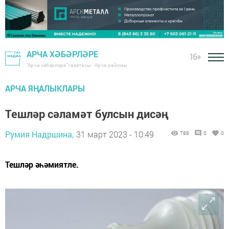
АРЧА ХӘБӘРЛӘРЕ
16+
"Арча хәбәрләре" газетасы - Арча районы
АРЧА ЯҢАЛЫКЛАРЫ
Тешләр сәламәт булсын дисәң
Румия Надршина,
31 март 2023 - 10:49
788
0
0
Тешләр әһәмиятле.