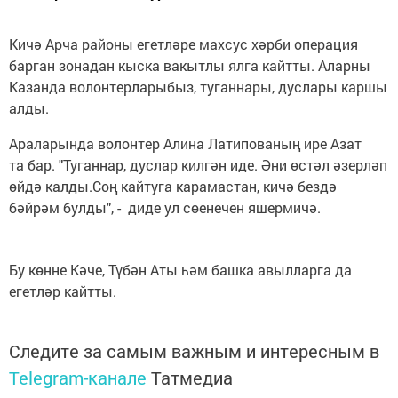
Кичә Арча районы егетләре махсус хәрби операция
барган зонадан кыска вакытлы ялга кайтты. Аларны
Казанда волонтерларыбыз, туганнары, дуслары каршы
алды.
Араларында волонтер Алина Латипованың ире Азат
та бар. "Туганнар, дуслар килгән иде. Әни өстәл әзерләп
өйдә калды.Соң кайтуга карамастан, кичә бездә
бәйрәм булды", - диде ул сөенечен яшермичә.
Бу көнне Кәче, Түбән Аты һәм башка авылларга да
егетләр кайтты.
Следите за самым важным и интересным в
Telegram-канале
Татмедиа