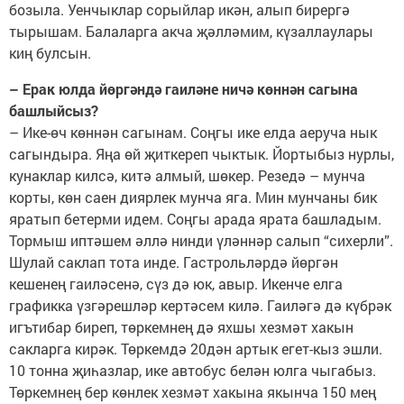
бозыла. Уенчыклар сорыйлар икән, алып бирергә
тырышам. Балаларга акча җәлләмим, күзаллаулары
киң булсын.
– Ерак юлда йөргәндә гаиләне ничә көннән сагына
башлыйсыз?
– Ике-өч көннән сагынам. Соңгы ике елда аеруча нык
сагындыра. Яңа өй җиткереп чыктык. Йортыбыз нурлы,
кунаклар килсә, китә алмый, шөкер. Резедә – мунча
корты, көн саен диярлек мунча яга. Мин мунчаны бик
яратып бетерми идем. Соңгы арада ярата башладым.
Тормыш иптәшем әллә нинди үләннәр салып “сихерли”.
Шулай саклап тота инде. Гастрольләрдә йөргән
кешенең гаиләсенә, сүз дә юк, авыр. Икенче елга
графикка үзгәрешләр кертәсем килә. Гаиләгә дә күбрәк
игътибар биреп, төркемнең дә яхшы хезмәт хакын
сакларга кирәк. Төркемдә 20дән артык егет-кыз эшли.
10 тонна җиһазлар, ике автобус белән юлга чыгабыз.
Төркемнең бер көнлек хезмәт хакына якынча 150 мең