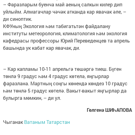
– Фаразларым буенча май аеның салкын килер дип
уйлыйм. Алмагачлар чәчәк атканда кар явачак әле, –
ди синоптик.
КФУның Экология һәм табигатьтән файдалану
институты метеорология, климатология һәм экология
кафедрасы профессоры Юрий Переведенцев та апрель
башында ук кабат кар явачак, ди.
– Кар капламы 10-11 апрельгә төшәргә тиеш. Бүген
төнлә 9 градус һәм 4 градус көтелә, яңгырлар
фаразлана. Мартның соңгы көнендә көндез 10 градус
һәм төнлә 5 градус көтелә. Вакыт-вакыт яңгырлар да
булырга мөмкин, – ди ул.
Гөлгенә ШИҺАПОВА
Чыганак
Ватаным Татарстан