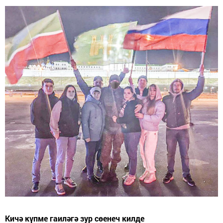
Кичә күпме гаиләгә зур сөенеч килде