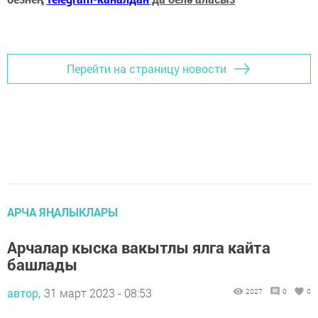
Перейти на страницу новости
АРЧА ЯҢАЛЫКЛАРЫ
Арчалар кыска вакытлы ялга кайта
башлады
автор,
31 март 2023 - 08:53
2027
0
0