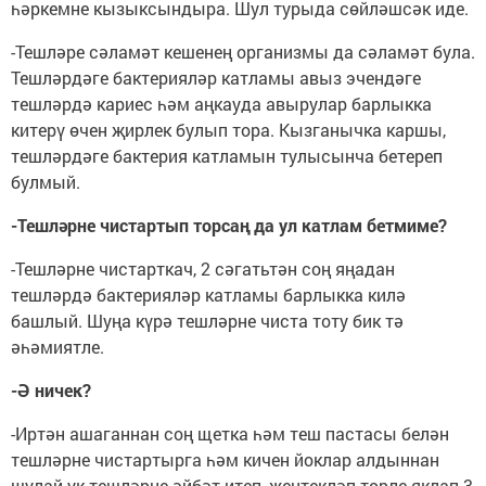
һәркемне кызыксындыра. Шул турыда сөйләшсәк иде.
-Тешләре сәламәт кешенең организмы да сәламәт була.
Тешләрдәге бактерияләр катламы авыз эчендәге
тешләрдә кариес һәм аңкауда авырулар барлыкка
китерү өчен җирлек булып тора. Кызганычка каршы,
тешләрдәге бактерия катламын тулысынча бетереп
булмый.
-Тешләрне чистартып торсаң да ул катлам бетмиме?
-Тешләрне чистарткач, 2 сәгатьтән соң яңадан
тешләрдә бактерияләр катламы барлыкка килә
башлый. Шуңа күрә тешләрне чиста тоту бик тә
әһәмиятле.
-Ә ничек?
-Иртән ашаганнан соң щетка һәм теш пастасы белән
тешләрне чистартырга һәм кичен йоклар алдыннан
шулай ук тешләрне әйбәт итеп, җентекләп төрле яклап 3