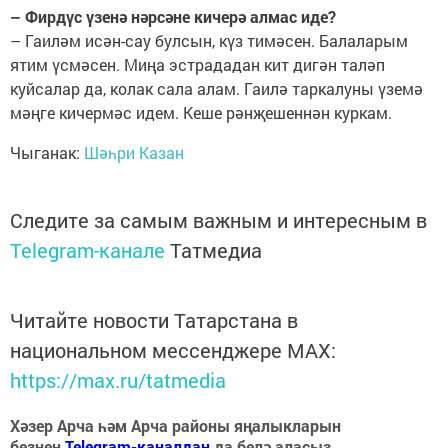
– Фирдүс үзенә нәрсәне кичерә алмас иде?
– Гаиләм исән-сау булсын, күз тимәсен. Балаларым
ятим үсмәсен. Миңа эстрададан кит дигән таләп
куйсалар да, колак сала алам. Гаилә таркалуны үземә
мәңге кичермәс идем. Кеше рәнҗешеннән куркам.
Чыганак:
Шәһри Казан
Следите за самым важным и интересным в
Telegram-канале
Татмедиа
Читайте новости Татарстана в
национальном мессенджере MАХ:
https://max.ru/tatmedia
Хәзер Арча һәм Арча районы яңалыкларын
безнең
Telegram-каналдан
да белә аласыз