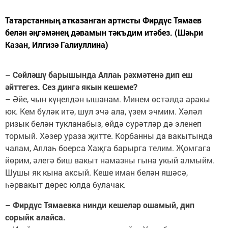
Татарстанның атказанган артисты Фирдүс Тямаев
белән әңгәмәнең дәвамын тәкъдим итәбез. (Шәһри
Казан, Илгизә Галиуллина)
– Сөйләшү барышында Аллаһ рәхмәтенә дип еш
әйттегез. Сез дингә якын кешеме?
– Әйе, чын күңелдән ышанам. Минем өстәлдә аракы
юк. Кем бүләк итә, шул эчә ала, үзем эчмим. Хәләл
ризык белән тукланабыз, өйдә сурәтләр дә эленеп
тормый. Хәзер ураза җитте. Корбанны да вакытында
чалам, Аллаһ боерса Хаҗга барырга телим. Җомгага
йөрим, әлегә биш вакыт намазны гына укый алмыйм.
Шушы як кына аксый. Кеше иман белән яшәсә,
һәрвакыт дөрес юлда булачак.
– Фирдүс Тямаевка нинди кешеләр ошамый, дип
сорыйк алайса.