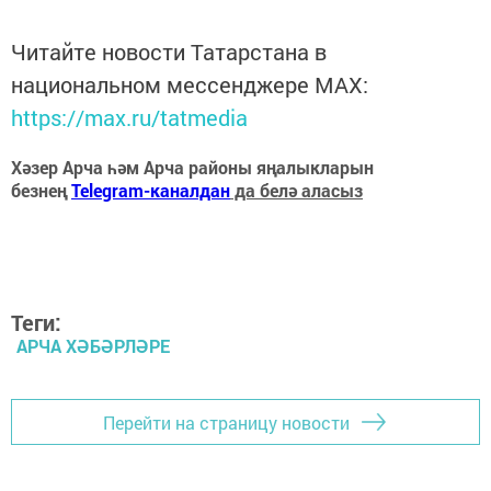
Читайте новости Татарстана в
национальном мессенджере MАХ:
https://max.ru/tatmedia
Хәзер Арча һәм Арча районы яңалыкларын
безнең
Telegram-каналдан
да белә аласыз
Теги:
АРЧА ХӘБӘРЛӘРЕ
Перейти на страницу новости