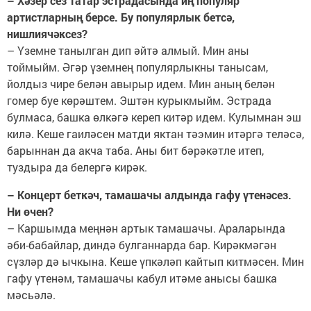
– Хәзер сез татар эстрадасында иң популяр
артистларның берсе. Бу популярлык бетсә,
нишлиячәксез?
– Үземне танылган дип әйтә алмый. Мин аны
тоймыйм. Әгәр үземнең популярлыкны танысам,
йолдыз чире белән авырыр идем. Мин аның белән
гомер буе көрәштем. Эштән курыкмыйм. Эстрада
булмаса, башка өлкәгә кереп китәр идем. Кулымнан эш
килә. Кеше гаиләсен матди яктан тәэмин итәргә теләсә,
барыннан да акча таба. Аны бит бәрәкәтле итеп,
туздыра да белергә кирәк.
– Концерт беткәч, тамашачы алдында гафу үтенәсез.
Ни өчен?
– Каршымда меңнән артык тамашачы. Араларында
әби-бабайлар, диндә булганнарда бар. Кирәкмәгән
сүзләр дә ычкына. Кеше үпкәләп кайтып китмәсен. Мин
гафу үтенәм, тамашачы кабул итәме анысы башка
мәсьәлә.