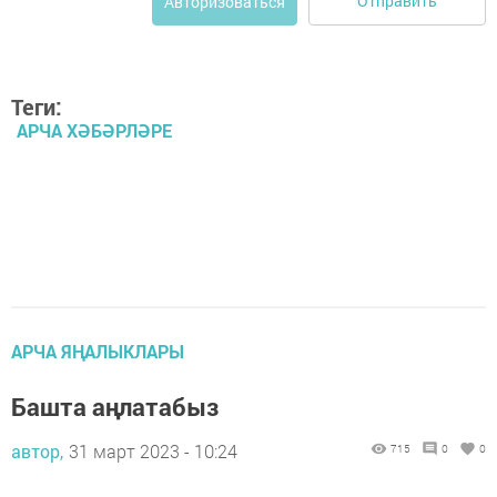
Отправить
Авторизоваться
Теги:
АРЧА ХӘБӘРЛӘРЕ
АРЧА ЯҢАЛЫКЛАРЫ
Башта аңлатабыз
автор,
31 март 2023 - 10:24
715
0
0