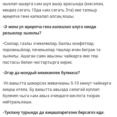
ныклап ашарга һәм шул ашау арасында (мәсәлән,
көндез сәгать 10да һәм сәгать 3тә) ике тапкыр
җиңелчә генә капкалап алсаң яхшы.
-Ә менә ул җиңелчә генә капкалап алуга нинди
ризыклар зыянлы?
-
Соклар, газлы эчемлекләр, баллы конфетлар,
пирожныйлар, печеньелар тешләр өчен бигрәк тә
зыянлы. Ашаган саен авызны чайкарга яки теш
пастасы белән чистартырга кирәк.
-Әгәр дә мондый мөмкинлек булмаса?
-Ул вакытта шикәрсез жевачканы 5-10 минут чәйнәргә
киңәш ителә. Бу вакытта авызда селәгәй күпләп
бүленеп чыга һәм авыз эчендәге кислота тизрәк
нейтральләшә.
-Туклану турында да киңәшләрегезне бирсәгез иде.