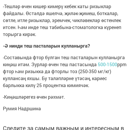
-Тешләр өчен кишер кимерү кебек каты ризыклар
файдалы. Өстәлдә яшелчә, җиләк-җимеш, боткалар,
сөтле, итле ризыклар, эремчек, чикләвекләр өстенлек
итсен. Һәм инде теш табибына-стоматологка күренеп
торырга кирәк.
-Ә нинди теш пасталарын кулланырга?
-Составында фтор булган теш пасталарын кулланырга
киңәш итәм. Зурлар өчен теш пастасында
500-1500
ppm
фтор һәм ризыкка да фторлы тоз (250-350 мг/кг)
куллансаң яхшы. Бу таләпләрне үтәсәң, кариес
барлыкка килү 25 процентка кимиячәк.
-Киңәшләрегез өчен рәхмәт.
Румия Надршина
Следите за самым важным и интересным в