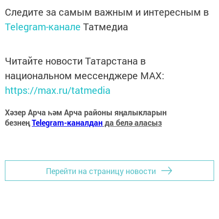
Следите за самым важным и интересным в
Telegram-канале
Татмедиа
Читайте новости Татарстана в
национальном мессенджере MАХ:
https://max.ru/tatmedia
Хәзер Арча һәм Арча районы яңалыкларын
безнең
Telegram-каналдан
да белә аласыз
Перейти на страницу новости