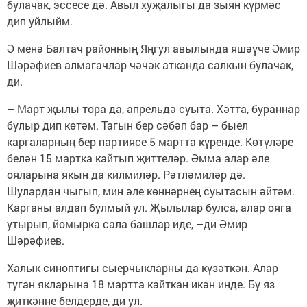
булачак, эссесе дә. Авыл хуҗалыгы да зыян күрмәс
дип уйлыйм.
Ә менә Балтач районның Яңгул авылында яшәүче Әмир
Шәрәфиев алмагачлар чәчәк атканда салкын булачак,
ди.
– Март җылы тора да, апрельдә суыта. Хәтта, бураннар
булыр дип көтәм. Тагын бер сәбәп бар – быел
каргаларның бер партиясе 5 мартта күренде. Көтүләре
белән 15 мартка кайтып җиттеләр. Әмма алар әле
ояларына якын да килмиләр. Рәтләмиләр дә.
Шулардан чыгып, мин әле көннәрнең суытасын әйтәм.
Карганы алдап булмый ул. Җылылар булса, алар ояга
утырып, йомырка сала башлар иде, –ди Әмир
Шәрәфиев.
Халык синоптигы сыерчыкларны да күзәткән. Алар
туган якларына 18 мартта кайткан икән инде. Бу яз
җиткәнне белдерде, ди ул.