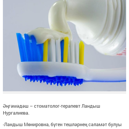
Әңгәмәдәш – стоматолог-терапевт Ландыш
Нургалиева.
-Ландыш Мөнировна, бүген тешләрнең сәламәт булуы