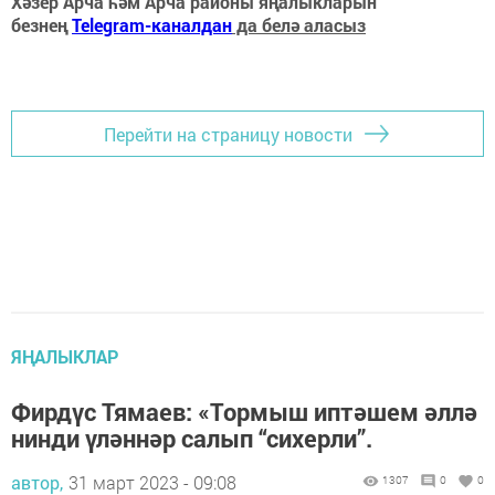
Хәзер Арча һәм Арча районы яңалыкларын
безнең
Telegram-каналдан
да белә аласыз
Перейти на страницу новости
ЯҢАЛЫКЛАР
Фирдүс Тямаев: «Тормыш иптәшем әллә
нинди үләннәр салып “сихерли”.
автор,
31 март 2023 - 09:08
1307
0
0