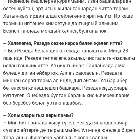
– Икейөзле кешеләрне күралмыйм. Үзен башкалардан
өстен куйган, артыгын кыланганнардан читтә торам.
Хатын-кыз ирдән алда сөйләгәнне яратмыйм. Ир кеше
тормыш иптәшен кимсетүне дә тыңлый алмыйм.
Безнең гаиләдә мондый хәлнең булганы юк.
– Хәләлегез, Резедә сезне нәрсә белән җәлеп итте?
– Без Резедә белән дискотекада таныштык. Миңа 28
яшь иде. Резедә төплелеге, акылы, чисталыгы-паклыгы
белән гашыйк итте. Ул бик тыйнак. Гаиләбездә акча
бүлешү дигән әйбер юк, Аллаһ сакласын. Резедәгә
миннән сорап торма ал инде, дип әйтәм. Ул барыбер
бөтенесен киңәшләшеп башкара. Резедәнең дуслары
күп түгел. Эчебездә булган барлык хис-кичерешләрне
бер-беребез белән уртаклашабыз.
– Холыкларыгыз аерыламы?
– Мин бит гаиләдә кызу түгел. Резедә янында начар
сүзләр әйтергә дә тырышмыйм. Ул миңа юнәлеш биреп
тора, аның фикеренә һәрвакыт колак салам.