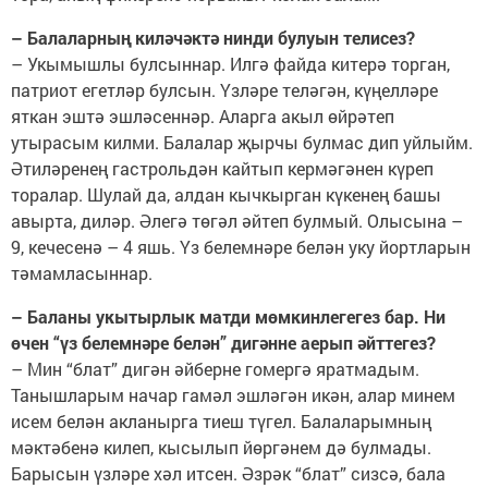
– Балаларның киләчәктә нинди булуын телисез?
– Укымышлы булсыннар. Илгә файда китерә торган,
патриот егетләр булсын. Үзләре теләгән, күңелләре
яткан эштә эшләсеннәр. Аларга акыл өйрәтеп
утырасым килми. Балалар җырчы булмас дип уйлыйм.
Әтиләренең гастрольдән кайтып кермәгәнен күреп
торалар. Шулай да, алдан кычкырган күкенең башы
авырта, диләр. Әлегә төгәл әйтеп булмый. Олысына –
9, кечесенә – 4 яшь. Үз белемнәре белән уку йортларын
тәмамласыннар.
– Баланы укытырлык матди мөмкинлегегез бар. Ни
өчен “үз белемнәре белән” дигәнне аерып әйттегез?
– Мин “блат” дигән әйберне гомергә яратмадым.
Танышларым начар гамәл эшләгән икән, алар минем
исем белән акланырга тиеш түгел. Балаларымның
мәктәбенә килеп, кысылып йөргәнем дә булмады.
Барысын үзләре хәл итсен. Әзрәк “блат” сизсә, бала