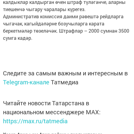
калдыклар калдырган өчен штраф түләгәнче, аларны
тиешенчә чыгару чаралары күрегез.
Административ комиссия даими рәвештә рейдларга
чыгачак, кагыйдәләрне бозучыларга карата
беркетмәләр төзеләчәк. Штрафлар – 2000 сумнан 3500
сумга кадәр.
Следите за самым важным и интересным в
Telegram-канале
Татмедиа
Читайте новости Татарстана в
национальном мессенджере MАХ:
https://max.ru/tatmedia