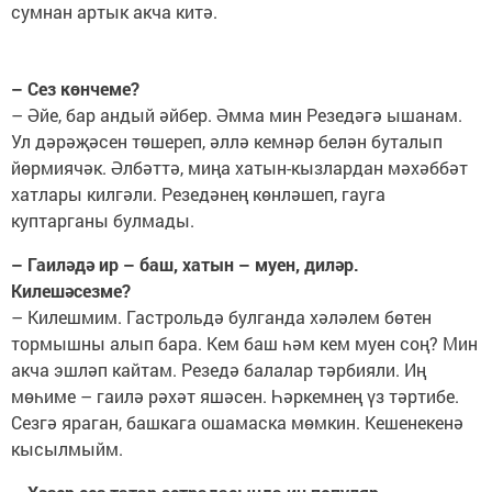
сумнан артык акча китә.
– Сез көнчеме?
– Әйе, бар андый әйбер. Әмма мин Резедәгә ышанам.
Ул дәрәҗәсен төшереп, әллә кемнәр белән буталып
йөрмиячәк. Әлбәттә, миңа хатын-кызлардан мәхәббәт
хатлары килгәли. Резедәнең көнләшеп, гауга
куптарганы булмады.
– Гаиләдә ир – баш, хатын – муен, диләр.
Килешәсезме?
– Килешмим. Гастрольдә булганда хәләлем бөтен
тормышны алып бара. Кем баш һәм кем муен соң? Мин
акча эшләп кайтам. Резедә балалар тәрбияли. Иң
мөһиме – гаилә рәхәт яшәсен. Һәркемнең үз тәртибе.
Сезгә яраган, башкага ошамаска мөмкин. Кешенекенә
кысылмыйм.