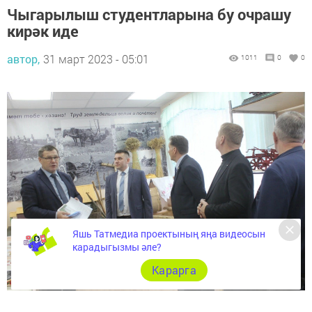
Чыгарылыш студентларына бу очрашу
кирәк иде
автор,
31 март 2023 - 05:01
1011
0
0
Яшь Татмедиа проектының яңа видеосын
карадыгызмы әле?
Карарга