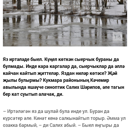
Яз иртәләде быел. Күңел көткән сыерчык бураны да
булмады. Инде кара каргалар да, сыерчыклар да әллә
кайчан кайтып җиттеләр. Яздан ниләр көтәсе? Җәй
җылы булырмы? Кукмара районының Кәчемир
авылында яшәүче синоптик Салих Шәрипов, әле тагын
бер кат суытып алачак, ди.
– Иртәләгән яз да шулай була инде ул. Буран да
күрсәтер әле. Кинәт кенә салкынайтып торыр. Әмма ул
озакка бармый, – ди Салих абый. – Быел яңгыры да