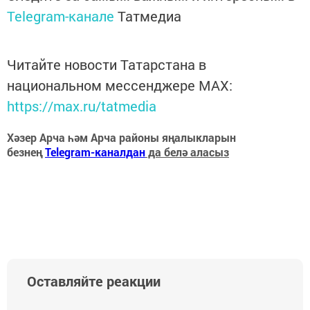
Telegram-канале
Татмедиа
Читайте новости Татарстана в
национальном мессенджере MАХ:
https://max.ru/tatmedia
Хәзер Арча һәм Арча районы яңалыкларын
безнең
Telegram-каналдан
да белә аласыз
Оставляйте реакции