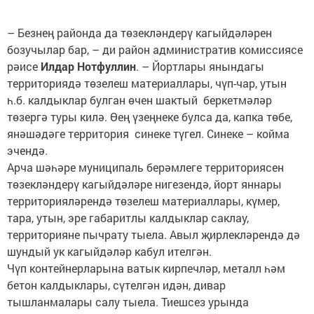
– Безнең районда да төзекләндерү кагыйдәләрен
бозучылар бар, – ди район административ комиссиясе
рәисе
Илдар Нотфуллин
. – Йортлары янындагы
территориядә төзелеш материаллары, чүп-чар, утын
һ.б. калдыклар булган өчен шактый беркетмәләр
төзергә туры килә. Өең үзеңнеке булса да, капка төбе,
янәшәдәге территория синеке түгел. Синеке – койма
эчендә.
Арча шәһәре муниципаль берәмлеге территориясен
төзекләндерү кагыйдәләре нигезендә, йорт яннары
территорияләрендә төзелеш материаллары, күмер,
тара, утын, эре габаритлы калдыклар саклау,
территорияне пычрату тыела. Авыл җирлекләрендә дә
шундый ук кагыйдәләр кабул ителгән.
Чүп контейнерларына ватык кирпечләр, металл һәм
бетон калдыклары, сүтелгән идән, дивар
тышланмалары салу тыела. Тиешсез урында