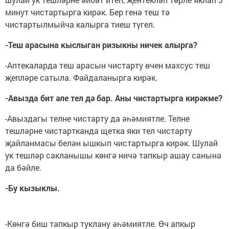
минут чистартырга кирәк. Бер генә теш тә
чистартылмыйча калырга тиеш түгел.
-Теш арасына кыслыган ризыкны ничек алырга?
-Аптекаларда теш арасын чистарту өчен махсус теш
җепләре сатыла. Файдаланырга кирәк.
-Авызда бит әле тел дә бар. Аны чистартырга кирәкме?
-Авыздагы телне чистарту да әһәмиятле. Телне
тешләрне чистартканда щетка яки тел чистарту
җайланмасы белән ышкып чистартырга кирәк. Шулай
ук тешләр сакланышы көнгә ничә тапкыр ашау санына
да бәйле.
-Бу кызыклы.
-Көнгә биш тапкыр туклану әһәмиятле. Өч апкыр