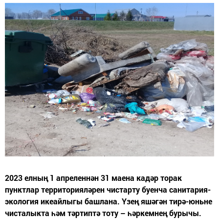
2023 елның 1 апреленнән 31 маена кадәр торак
пунктлар территорияләрен чистарту буенча санитария-
экология икеайлыгы башлана. Үзең яшәгән тирә-юньне
чисталыкта һәм тәртиптә тоту – һәркемнең бурычы.