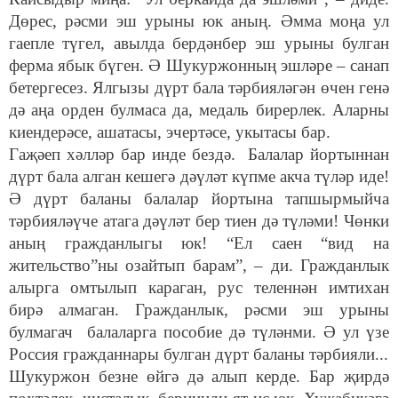
Дөрес, рәсми эш урыны юк аның. Әмма моңа ул
гаепле түгел, авылда бердәнбер эш урыны булган
ферма ябык бүген. Ә Шукуржонның эшләре – санап
бетергесез. Ялгызы дүрт бала тәрбияләгән өчен генә
дә аңа орден булмаса да, медаль бирерлек. Аларны
киендерәсе, ашатасы, эчертәсе, укытасы бар.
Гаҗәеп хәлләр бар инде бездә. Балалар йортыннан
дүрт бала алган кешегә дәүләт күпме акча түләр иде!
Ә дүрт баланы балалар йортына тапшырмыйча
тәрбияләүче атага дәүләт бер тиен дә түләми! Чөнки
аның гражданлыгы юк! “Ел саен “вид на
жительство”ны озайтып барам”, – ди. Гражданлык
алырга омтылып караган, рус теленнән имтихан
бирә алмаган. Гражданлык, рәсми эш урыны
булмагач балаларга пособие дә түләнми. Ә ул үзе
Россия гражданнары булган дүрт баланы тәрбияли...
Шукуржон безне өйгә дә алып керде. Бар җирдә