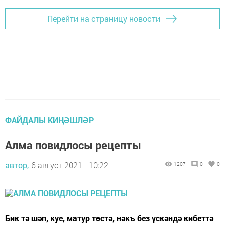
Перейти на страницу новости
ФАЙДАЛЫ КИҢӘШЛӘР
Алма повидлосы рецепты
автор,
6 август 2021 - 10:22
1207
0
0
Бик тә шәп, куе, матур төстә, нәкъ без үскәндә кибеттә