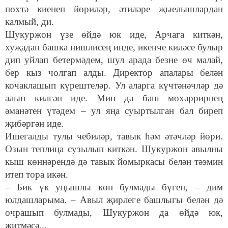
пөхтә киенеп йөриләр, әтиләре җыелышлардан
калмый, ди.
Шукуржон үзе өйдә юк иде, Арчага киткән,
хуҗадан башка нишлисең инде, икенче киләсе булыр
дип уйлап бетермәдем, шул арада безне өч малай,
бер кыз чолгап алды. Директор апалары белән
кочаклашып күрештеләр. Ул аларга күчтәнәчләр дә
алып килгән иде. Мин дә баш мөхәррирнең
әманәтен үтәдем – ул яңа суыртылган бал биреп
җибәргән иде.
Ишегалды тулы чебиләр, тавык һәм әтәчләр йөри.
Озын теплица сузылып киткән. Шукуржон авылны
кыш көннәрендә дә тавык йомыркасы белән тәэмин
итеп тора икән.
– Бик үк уңышлы көн булмады бүген, – дим
юлдашларыма. – Авыл җирлеге башлыгы белән дә
очрашып булмады, Шукуржон да өйдә юк,
җитмәсә...