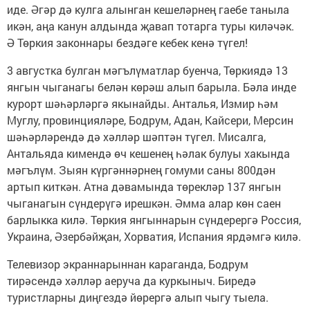
иде. Әгәр дә кулга алынган кешеләрнең гаебе таныла
икән, аңа канун алдында җавап тотарга туры киләчәк.
Ә Төркия законнары бездәге кебек кенә түгел!
3 августка булган мәгълүматлар буенча, Төркиядә 13
янгын чыганагы белән көрәш алып барыла. Бәла инде
курорт шәһәрләргә якынайды. Анталья, Измир һәм
Муглу, провинцияләре, Бодрум, Адан, Кайсери, Мерсин
шәһәрләрендә дә хәлләр шәптән түгел. Мисалга,
Антальяда кимендә өч кешенең һәлак булуы хакында
мәгълүм. Зыян күргәннәрнең гомуми саны 800дән
артып киткән. Атна дәвамында төрекләр 137 янгын
чыганагын сүндерүгә ирешкән. Әмма алар көн саен
барлыкка килә. Төркия янгыннарын сүндерергә Россия,
Украина, Әзербәйҗан, Хорватия, Испания ярдәмгә килә.
Телевизор экраннарыннан караганда, Бодрум
тирәсендә хәлләр аеруча да куркыныч. Биредә
туристларны диңгездә йөрергә алып чыгу тыела.