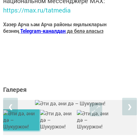
национальном мессенджере MАХ:
https://max.ru/tatmedia
Хәзер Арча һәм Арча районы яңалыкларын
безнең
Telegram-каналдан
да белә аласыз
Галерея
❮
❯