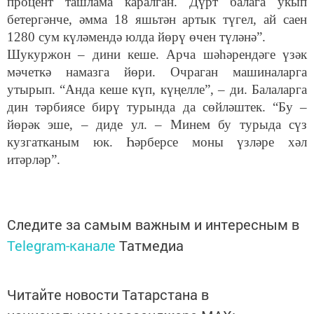
процент ташлама каралган. Дүрт балага укып
бетергәнче, әмма 18 яшьтән артык түгел, ай саен
1280 сум күләмендә юлда йөрү өчен түләнә”.
Шукуржон – дини кеше. Арча шәһәрендәге үзәк
мәчеткә намазга йөри. Очраган машиналарга
утырып. “Анда кеше күп, күңелле”, – ди. Балаларга
дин тәрбиясе бирү турында да сөйләштек. “Бу –
йөрәк эше, – диде ул. – Минем бу турыда сүз
кузгатканым юк. Һәрберсе моны үзләре хәл
итәрләр”.
Следите за самым важным и интересным в
Telegram-канале
Татмедиа
Читайте новости Татарстана в