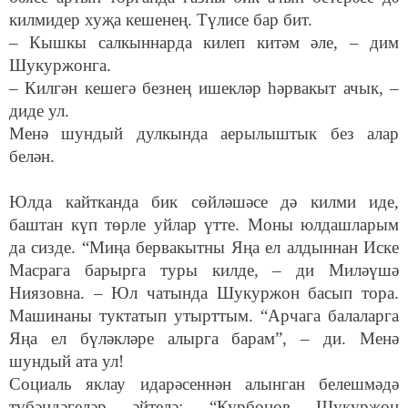
килмидер хуҗа кешенең. Түлисе бар бит.
– Кышкы салкыннарда килеп китәм әле, – дим
Шукуржонга.
– Килгән кешегә безнең ишекләр һәрвакыт ачык, –
диде ул.
Менә шундый дулкында аерылыштык без алар
белән.
Юлда кайтканда бик сөйләшәсе дә килми иде,
баштан күп төрле уйлар үтте. Моны юлдашларым
да сизде. “Миңа бервакытны Яңа ел алдыннан Иске
Масрага барырга туры килде, – ди Миләүшә
Ниязовна. – Юл чатында Шукуржон басып тора.
Машинаны туктатып утырттым. “Арчага балаларга
Яңа ел бүләкләре алырга барам”, – ди. Менә
шундый ата ул!
Социаль яклау идарәсеннән алынган белешмәдә
түбәндәгеләр әйтелә: “Курбонов Шукуржон