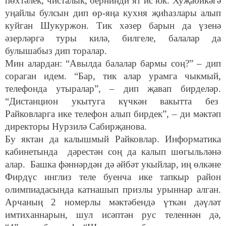
пөхтәлек, чисталык, бернинди ят ис юк. Хуҗабикәгә
уңайлы булсын дип өр-яңа кухня җиһазлары алып
куйган Шукуржон. Тик хәзер барын да үзенә
әзерләргә туры килә, билгеле, балалар да
булышабыз дип торалар.
Мин алардан: “Авылда балалар бармы соң?” – дип
сораган идем. “Бар, тик алар урамга чыкмый,
телефонда утыралар”, – дип җавап бирделәр.
“Дистанцион укытуга күчкән вакытта без
Райковларга ике телефон алып бирдек”, – ди мәктәп
директоры Нурзилә Сабирҗанова.
Бу яктан да калышмый Райковлар. Информатика
кабинетында дәрестән соң да калып шөгыльләнә
алар. Башка фәннәрдән дә әйбәт укыйлар, иң өлкәне
Фирдүс инглиз теле буенча ике тапкыр район
олимпиадасында катнашып призлы урыннар алган.
Арчаның 2 номерлы мәктәбендә үткән дәүләт
имтиханнарын, шул исәптән рус теленнән дә,