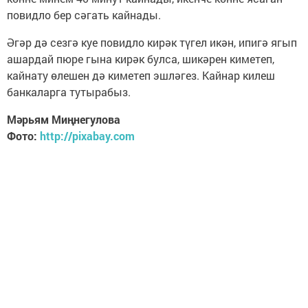
повидло бер сәгать кайнады.
Әгәр дә сезгә куе повидло кирәк түгел икән, ипигә ягып
ашардай пюре гына кирәк булса, шикәрен киметеп,
кайнату өлешен дә киметеп эшләгез. Кайнар килеш
банкаларга тутырабыз.
Мәрьям Миңнегулова
Фото:
http://pixabay.com