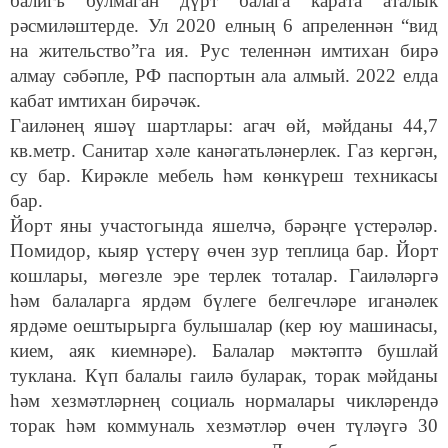
балигъ булмаган дүрт балага карата аталык
рәсмиләштерде. Ул 2020 елның 6 апреленнән “вид
на жительство”га ия. Рус теленнән имтихан бирә
алмау сәбәпле, РФ паспортын ала алмый. 2022 елда
кабат имтихан бирәчәк.
Гаиләнең яшәү шартлары: агач өй, мәйданы 44,7
кв.метр. Санитар хәле канәгатьләнерлек. Газ кергән,
су бар. Кирәкле мебель һәм көнкүреш техникасы
бар.
Йорт яны участогында яшелчә, бәрәңге үстерәләр.
Помидор, кыяр үстерү өчен зур теплица бар. Йорт
кошлары, мөгезле эре терлек тоталар. Гаиләләргә
һәм балаларга ярдәм бүлеге белгечләре иганәлек
ярдәме оештырырга булышалар (кер юу машинасы,
кием, аяк киемнәре). Балалар мәктәптә бушлай
туклана. Күп балалы гаилә буларак, торак мәйданы
һәм хезмәтләрнең социаль нормалары чикләрендә
торак һәм коммуналь хезмәтләр өчен түләүгә 30