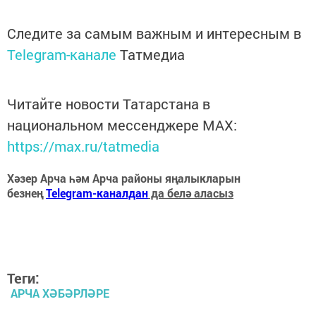
Следите за самым важным и интересным в
Telegram-канале
Татмедиа
Читайте новости Татарстана в
национальном мессенджере MАХ:
https://max.ru/tatmedia
Хәзер Арча һәм Арча районы яңалыкларын
безнең
Telegram-каналдан
да белә аласыз
Теги:
АРЧА ХӘБӘРЛӘРЕ