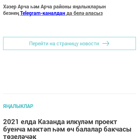
Хәзер Арча һәм Арча районы яңалыкларын
безнең
Telegram-каналдан
да белә аласыз
Перейти на страницу новости
ЯҢАЛЫКЛАР
2021 елда Казанда илкүләм проект
буенча мәктәп һәм өч балалар бакчасы
төзеләчәк