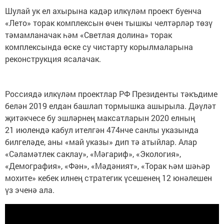
Шулай ук ел ахырына кадәр илкүләм проект буенча
«Лето» торак комплексын өчен тышкы челтәрләр төзү
тәмамланачак һәм «Светлая долина» торак
комплексында өске су чистарту корылмаларына
реконструкция ясалачак.
Россиядә илкүләм проектлар РФ Президенты тәкъдиме
белән 2019 елдан башлап тормышка ашырыла. Дәүләт
җитәкчесе бу эшләрнең максатларын 2020 елның
21 июлендә кабул ителгән 474нче санлы указында
билгеләде, аны «май указы» дип тә атыйлар. Алар
«Сәламәтлек саклау», «Мәгариф», «Экология»,
«Демография», «Фән», «Мәдәният», «Торак һәм шәһәр
мохите» кебек илнең стратегик үсешенең 12 юнәлешен
үз эченә ала.