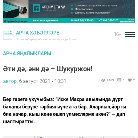
АРЧА ХӘБӘРЛӘРЕ
16+
"Арча хәбәрләре" газетасы - Арча районы
АРЧА ЯҢАЛЫКЛАРЫ
Әти дә, әни дә – Шукуржон!
автор,
6 август 2021 - 10:31
2463
0
2
Бер газета укучыбыз: “Иске Масра авылында дүрт
баланы берүзе тәрбияләүче ата бар. Аларның йорты
бик начар, кыш көне өшеп үлмәсләрме икән?” – дип
шалтыратты.