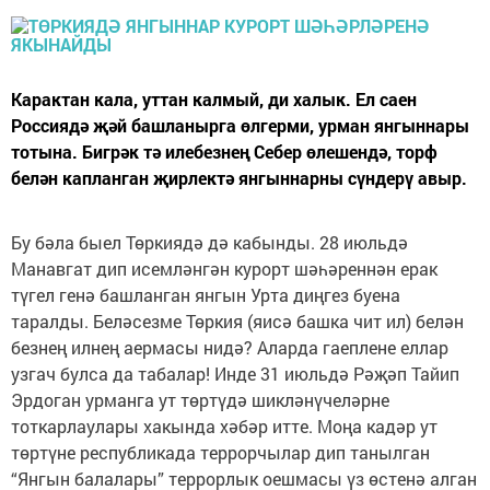
Карактан кала, уттан калмый, ди халык. Ел саен
Россиядә җәй башланырга өлгерми, урман янгыннары
тотына. Бигрәк тә илебезнең Себер өлешендә, торф
белән капланган җирлектә янгыннарны сүндерү авыр.
Бу бәла быел Төркиядә дә кабынды. 28 июльдә
Манавгат дип исемләнгән курорт шәһәреннән ерак
түгел генә башланган янгын Урта диңгез буена
таралды. Беләсезме Төркия (яисә башка чит ил) белән
безнең илнең аермасы нидә? Аларда гаеплене еллар
узгач булса да табалар! Инде 31 июльдә Рәҗәп Тайип
Эрдоган урманга ут төртүдә шикләнүчеләрне
тоткарлаулары хакында хәбәр итте. Моңа кадәр ут
төртүне республикада террорчылар дип танылган
“Янгын балалары” террорлык оешмасы үз өстенә алган