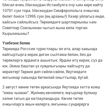
Мисал өчен, Мәскәүдән Истанбулга очу һәм кире кайту
10701 сум тора. Мәскәүдән Симферопольгә очкычка
билет бәясе 12995 сум (иң арзаны!) Хәзер уйлагыз инде,
кайсын сайлыйсыз: Төркиядәге шартларнымы һәм
Советлар Союзыннан чыгып кына килә торган
Кырымнымы?
Үзебезне белик
Төркиядә Рогссия туристлары ял итә, алар хакында
кайгыртырга кирәк дигән сылтама белән, без дә
төрекләргә ярдәмгә ашыктык. Ярдәм итү кирәк, сүз дә
юк. Әмма баштан үз хуҗалыгыңны кайгырту да
кирәктер! Төркия дип сөйли-сөйли, Якутиядәге
янгыннар хакында бөтенләй оныттылар, бугай.
2 август көнне төтен аркасында Якутиядә хәтта кояш
“юкка чыккан”. Җилнең көчлелеге, яңгырлар булмау
хәлне тагын да катлауландыра. Көчле төтен
очкычларга якын килергә, янгынны сүндерергә