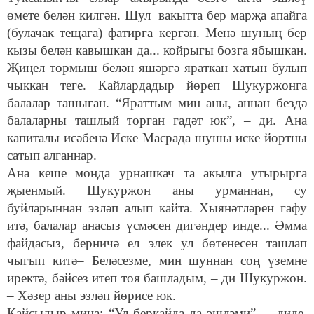
өмете белән килгән. Шул вакытта бер марҗа апайга
(булачак тещага) фатирга кергән. Менә шуның бер
кызы белән кавышкан да... койрыгы бозга ябышкан.
Җиңел тормыш белән яшәргә яраткан хатын булып
чыккан теге. Кайлардадыр йөреп Шукуржонга
балалар ташыган. “Яраттым мин аны, аннан бездә
балаларны ташлый торган гадәт юк”, – ди. Ана
капиталы исәбенә Иске Масрада шушы иске йортны
сатып алганнар.
Ана кеше монда урнашкач та акылга утырырга
җыенмый. Шукуржон аны урманнан, су
буйларыннан эзләп алып кайта. Хыянәтләрен гафу
итә, балалар анасыз үсмәсен дигәндер инде... Әмма
файдасыз, берничә ел элек ул бөтенесен ташлап
чыгып китә– Беләсезме, мин шуннан соң үземне
иректә, бәйсез итеп тоя башладым, – ди Шукуржон.
– Хәзер аны эзләп йөрисе юк.
Кайсыдыр миңа: “Ул беркайда да эшләми”, – диде.