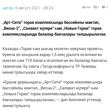
автор,
6 август 2021 - 08:24
946
0
0
„Арт-Сити“ торак комплексында бассейнлы мәктәп,
„Весна-2“, „Салават күпере“ һәм „Новые Горки“ торак
комплексларында балалар бакчалары тапшырылачак.
Казанда «Торак һәм шәһәр мохите» илкүләм проекты
буенча ел ахырына кадәр 1,5 мең урынга исәпләнгән
мәктәп һәм 710 балага исәпләнгән өч балалар бакчасы
төзеләчәк. Бу хакта «Татар-информ»га ТР Төзелеш
министрлыгында хәбәр иттеләр.
«Ершов урамындагы „Арт-Сити“ торак комплексында
бассейнлы мәктәп, „Весна-2“, „Салават күпере“ һәм
„Новые Горки“ торак комплексларында балалар
бакчалары тапшырылачак», — дип билгеләп үттеләр
министрлыкта.