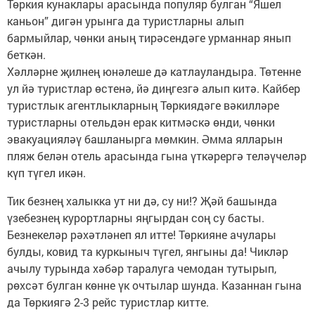
Төркия кунаклары арасында популяр булган “Яшел
каньон” дигән урынга да туристларны алып
бармыйлар, чөнки аның тирәсендәге урманнар янып
беткән.
Хәлләрне җилнең юнәлеше дә катлауландыра. Төтенне
ул йә туристлар өстенә, йә диңгезгә алып китә. Кайбер
туристлык агентлыкларның Төркиядәге вәкилләре
туристларны отельдән ерак китмәскә өнди, чөнки
эвакуацияләү башланырга мөмкин. Әмма ялларын
пляж белән отель арасында гына үткәрергә теләүчеләр
күп түгел икән.
Тик безнең халыкка ут ни дә, су ни!? Җәй башында
үзебезнең курортларны яңгырдан соң су басты.
Безнекеләр рәхәтләнеп ял итте! Төркияне ачулары
булды, ковид та куркыныч түгел, янгыны да! Чикләр
ачылу турында хәбәр таралуга чемодан тутырып,
рөхсәт булган көнне үк очтылар шунда. Казаннан гына
да Төркиягә 2-3 рейс туристлар китте.