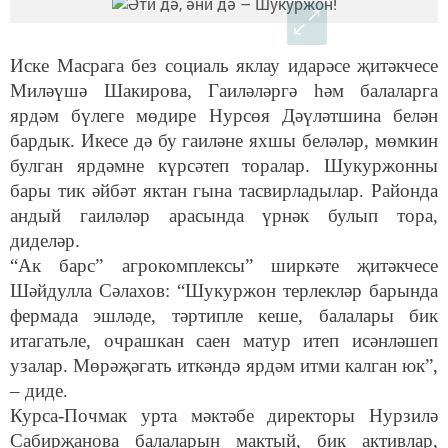
Иске Масрага без социаль яклау идарәсе җитәкчесе
Миләүшә Шакирова, Гаиләләргә һәм балаларга
ярдәм бүлеге мөдире Нурсөя Дәүләтшина белән
бардык. Икесе дә бу гаиләне яхшы беләләр, мөмкин
булган ярдәмне күрсәтеп торалар. Шукуржонны
бары тик әйбәт яктан гына тасвирладылар. Районда
андый гаиләләр арасында үрнәк булып тора,
диделәр.
“Ак барс” агрокомплексы” ширкәте җитәкчесе
Шәйдулла Сәлахов: “Шукуржон терлекләр барында
фермада эшләде, тәртипле кеше, балалары бик
итагатьле, очрашкан саен матур итеп исәнләшеп
узалар. Мөрәҗәгать иткәндә ярдәм итми калган юк”,
– диде.
Курса-Почмак урта мәктәбе директоры Нурзилә
Сабирҗанова балаларын мактый, бик активлар,