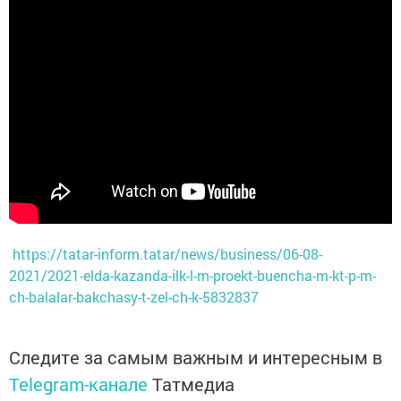
https://tatar-inform.tatar/news/business/06-08-
2021/2021-elda-kazanda-ilk-l-m-proekt-buencha-m-kt-p-m-
ch-balalar-bakchasy-t-zel-ch-k-5832837
Следите за самым важным и интересным в
Telegram-канале
Татмедиа