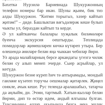
Бәхеткә Нурзилә Бариевнада Шукуржонның
телефон номеры бар икән. Шуны җыям, бик тиз
алды Шукуржон. “Китми торыгыз, хәзер кайтып
җитәм!” – диде. Башлыктан вәгъдәлерәк кеше булып
чыкты ул, бераздан кайтып та керде.
Ә ул кайтканчы балалары хуҗалык биләмәләре
буенча экскурсия оештырды. Теплицада
помидорлар җимешләрен көчкә күтәреп утыра. Бер
өлешендә әниләре белән яңа чыккан чебиләр йөри.
Ул арада малайларның берсе аркандагы үгезгә чиләк
белән су алып менеп эчерде. Сыер асрыйлар, ул
көтүдә.
Шукуржон безне күреп һич тә аптырамады, мондый
гаиләне күзәтеп торучы оешмалар җитәрлек. Җиңел
сөякле, ачык кеше. Рус телендә аралашабыз, татарча
да аңлыйм, ди. Эчми, тартмый. Хатын-кызлар белән
йөрми, дип тә өстәр идем, андый ялгышы булган.
Туксанынчы еллар ахырында безгә акча эшләү