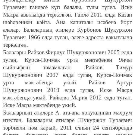
Тураевич гаиләсе күп балалы, тулы түгел. Иске
Масра авылында теркәлгән. Гаилә 2011 елда Казан
шәһәреннән кайта. Ана капиталы исәбенә йорт
алалар. Балаларның әтиләре Курбонов Шукуржон
Тураевич 1966 елда туган, әлеге адреста вакытлыча
теркәлгән.
Балалары Райков Фирдүс Шукуржонович 2005 елда
туган, Курса-Почмак урта мәктәбенең 9нчы
сыйныфын тәмамлаган. Райков Тимур
Шукуржонович 2007 елда туган, Курса-Почмак
урта мәктәбендә укый. Райков Артур
Шукуржонович 2010 елда туган, Иске Масра
мәктәбендә укый. Райкова Мария 2012 елда туган,
Иске Масра мәктәбендә укый.
Балаларның әниләре А. ата-ана хокукыннан мәхрүм
ителгән. Балаларны әтиләре Шукуржон Тураевич
тәрбияли һәм карый, 2011 елның 24 сентябрендә