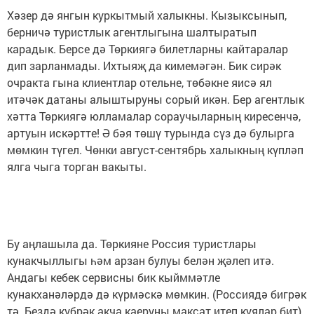
Хәзер дә янгын куркытмый халыкны. Кызыксынып,
берничә туристлык агентлыгына шалтыратып
карадык. Берсе дә Төркиягә билетларны кайтаралар
дип зарланмады. Ихтыяҗ да кимемәгән. Бик сирәк
очракта гына клиентлар отельне, төбәкне яисә ял
итәчәк датаны алыштыруны сорый икән. Бер агентлык
хәтта Төркиягә юлламалар сораучыларның киресенчә,
артуын искәртте! Ә бәя төшү турында сүз дә булырга
мөмкин түгел. Чөнки август-сентябрь халыкның күпләп
ялга чыга торган вакыты.
Бу аңлашыла да. Төркияне Россия туристлары
кунакчыллыгы һәм арзан булуы белән җәлеп итә.
Андагы кебек сервисны бик кыйммәтле
кунакханәләрдә дә күрмәскә мөмкин. (Россиядә бигрәк
тә. Бездә күбрәк акча каеруны максат итеп куялар бит).