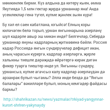
мөмкинлек бирми. Күз алдына да китерү кыен, әмма
Якутиядә 1,5 млн гектар җирдә урманнар яна! Анда
үсемлекләр генә түгел, күпме җәнлек зыян күрә!
Бу хәл ел саен кабатлана, югыйсә! Елның коры
киләчәген белә торып, урман янгыннарына әзерләнү
шул кадәрле авыр эш микән инде? Белгечләр, Себердә
урманнар януны кадрларның җитмәвенә бәйли. Россия
кадәр Россиядә янгын сүндерүчеләр дефицит икән,
аның чарасын күрергә, кадрлар әзерләргә, җирле
халыкны тиешле дәрәҗәдә өйрәтергә кирәк дигән
фикер туарга тиештер инде ул. Янгынны сүндерү,
урмансыз, күпме агачсыз калу кадрлар әзерләүдән дә
арзанрак булып чыгамы? Әллә инде бездә дә “Янгын
балалары” вәкилләре булып, моның кемгәдер файдасы
бармы?
http://shahrikazan.ru/news/yazmalar/trkiyad-yangynnar-
kurort-shrlren-yakynaydy