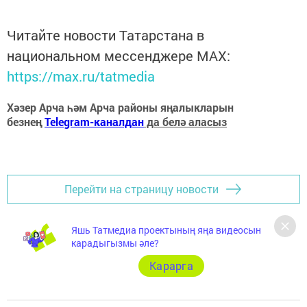
Читайте новости Татарстана в
национальном мессенджере MАХ:
https://max.ru/tatmedia
Хәзер Арча һәм Арча районы яңалыкларын
безнең
Telegram-каналдан
да белә аласыз
Перейти на страницу новости
Яшь Татмедиа проектының яңа видеосын
карадыгызмы әле?
Карарга