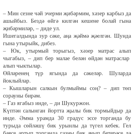
– Мин сезне чәй эчерми җибәрмим, хәзер карбыз да
ашыйбыз. Бездә өйгә килгән кешене болай гына
җибәрмиләр, – диде ул.
Ишегалдында зур сәке, аңа җәймә җәелгән. Шунда
гына утырыйк, дибез.
– Юк, утырмый торыгыз, хәзер матрас алып
чыгабыз, – дип бер малае белән өйдән матраслар
алып чыктылар.
Өйләренең түр ягында да сәкеләр. Шуларда
йоклыйлар.
– Кышларын салкын булмыймы соң? – дип төп
сорауны бирәм.
– Газ ягабыз инде, – ди Шукуржон.
Күптән салынган йортта җылы бик тормыйдыр да
инде. Әмма урамда 30 градус эссе торганда бу
турыда сөйләшү бик урынлы да түгел кебек. Гел
бәясе артып торганда газны бик ачып бетерәсе дә