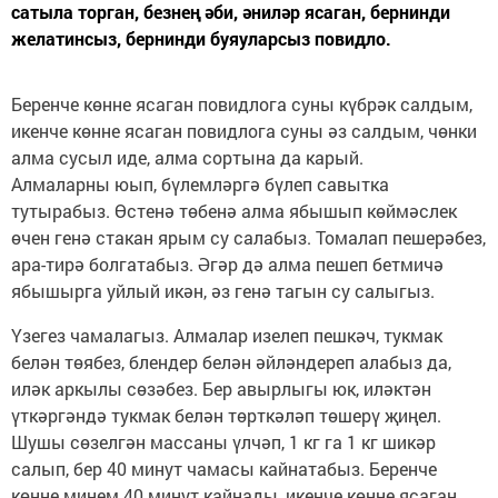
сатыла торган, безнең әби, әниләр ясаган, бернинди
желатинсыз, бернинди буяуларсыз повидло.
Беренче көнне ясаган повидлога суны күбрәк салдым,
икенче көнне ясаган повидлога суны әз салдым, чөнки
алма сусыл иде, алма сортына да карый.
Алмаларны юып, бүлемләргә бүлеп савытка
тутырабыз. Өстенә төбенә алма ябышып көймәслек
өчен генә стакан ярым су салабыз. Томалап пешерәбез,
ара-тирә болгатабыз. Әгәр дә алма пешеп бетмичә
ябышырга уйлый икән, әз генә тагын су салыгыз.
Үзегез чамалагыз. Алмалар изелеп пешкәч, тукмак
белән төябез, блендер белән әйләндереп алабыз да,
иләк аркылы сөзәбез. Бер авырлыгы юк, иләктән
үткәргәндә тукмак белән төрткәләп төшерү җиңел.
Шушы сөзелгән массаны үлчәп, 1 кг га 1 кг шикәр
салып, бер 40 минут чамасы кайнатабыз. Беренче
көнне минем 40 минут кайнады, икенче көнне ясаган