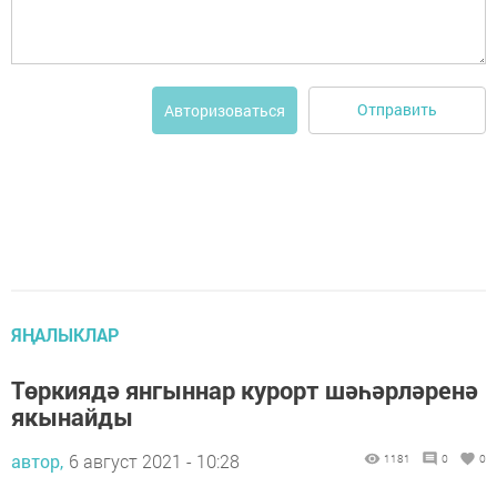
Отправить
Авторизоваться
ЯҢАЛЫКЛАР
Төркиядә янгыннар курорт шәһәрләренә
якынайды
автор,
6 август 2021 - 10:28
1181
0
0