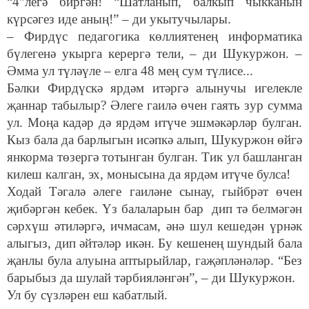
“4”легә биргән! “Шатланып, балкып чыкканын
күрсәгез иде аның!” – ди укытучылары.
– Фирдүс педагогика көллиятенең информатика
бүлегенә укырга керергә тели, – ди Шукуржон. –
Әмма ул түләүле – елга 48 мең сум түлисе...
Бәлки Фирдүскә ярдәм итәргә алынучы игелекле
җаннар табылыр? Әлеге гаилә өчен гаять зур сумма
ул. Моңа кадәр дә ярдәм итүче эшмәкәрләр булган.
Кыз бала да барлыгын исәпкә алып, Шукуржон өйгә
янкорма төзергә тотынган булган. Тик ул башланган
килеш калган, эх, монысына да ярдәм итүче булса!
Ходай Тәгалә әлеге гаиләне сынау, гыйбрәт өчен
җибәргән кебек. Үз балаларын бар дип тә белмәгән
сәрхүш әтиләргә, ичмасам, әнә шул кешедән үрнәк
алыгыз, дип әйтәләр икән. Бу кешенең шундый бала
җанлы була алуына аптырыйлар, гаҗәпләнәләр. “Без
барыбыз да шулай тәрбияләнгән”, – ди Шукуржон.
Ул бу сүзләрен еш кабатлый.