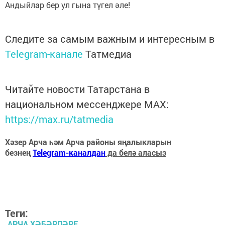
Андыйлар бер ул гына түгел әле!
Следите за самым важным и интересным в
Telegram-канале
Татмедиа
Читайте новости Татарстана в
национальном мессенджере MАХ:
https://max.ru/tatmedia
Хәзер Арча һәм Арча районы яңалыкларын
безнең
Telegram-каналдан
да белә аласыз
Теги:
АРЧА ХӘБӘРЛӘРЕ