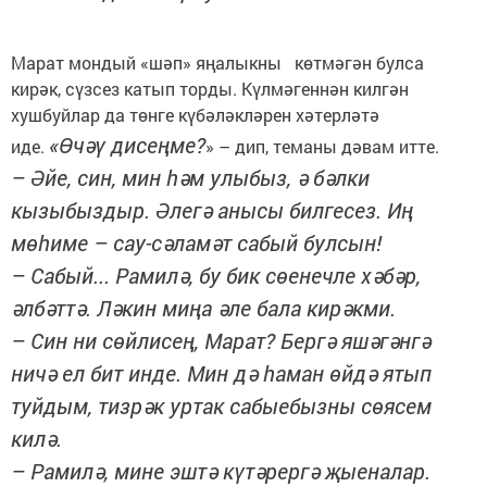
Марат мондый «шәп» яңалыкны көтмәгән булса
кирәк, сүзсез катып торды. Күлмәгеннән килгән
хушбуйлар да төнге күбәләкләрен хәтерләтә
«Өчәү дисеңме?
иде.
» – дип, теманы дәвам итте.
– Әйе, син, мин һәм улыбыз, ә бәлки
кызыбыздыр. Әлегә анысы билгесез. Иң
мөһиме – сау-сәламәт сабый булсын!
– Сабый... Рамилә, бу бик сөенечле хәбәр,
әлбәттә. Ләкин миңа әле бала кирәкми.
– Син ни сөйлисең, Марат? Бергә яшәгәнгә
ничә ел бит инде. Мин дә һаман өйдә ятып
туйдым, тизрәк уртак сабыебызны сөясем
килә.
– Рамилә, мине эштә күтәрергә җыеналар.