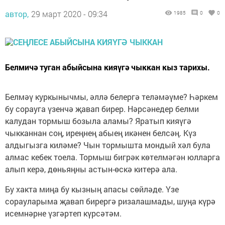
автор,
29 март 2020 - 09:34
1985
0
0
Белмичә туган абыйсына кияүгә чыккан кыз тарихы.
Белмәү куркынычмы, әллә белергә теләмәүме? Һәркем
бу сорауга үзенчә җавап бирер. Нәрсәнедер белми
калудан тормыш бозыла аламы? Яратып кияүгә
чыкканнан соң, иреңнең абыең икәнен белсәң. Күз
алдыгызга киләме? Чын тормышта мондый хәл була
алмас кебек тоела. Тормыш бигрәк көтелмәгән юлларга
алып керә, дөньяңны астын-өскә китерә ала.
Бу хакта миңа бу кызның апасы сөйләде. Үзе
сорауларыма җавап бирергә ризалашмады, шуңа күрә
исемнәрне үзгәртеп күрсәтәм.