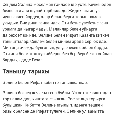
Сеңлем Зәлинә мөселман гаиләсендә үсте. Кечкенәдән
безне әти-әни шулай тәрбияләде. Җиде яшьтән үк
яулык киеп йөрдек, алар белән бергә торып намаз
укыдык. Бик дини гаилә идек. Әти безне үзебезне генә
урамга да чыгармады. Малайлар белән уйнарга
да рөхсәт юк иде. Зәлинә белән Рифат Казанга киткәч
таныштылар. Сеңлем белән минем арада сер юк иде.
Мин аңа эчемдә булганын, ул үзенекен сөйләп барды.
Әти-әни белмәгән күп әйберне без бер-беребезгә сөйләп
бардык, - диде Гүзәл.
Танышу тарихы
Зәлинә белән Рифат кибеттә танышканнар.
Зәлинә безнең кечкенә генә буйлы. Ул өстәге киштәдән
торт алам дип, киштәгә егылган. Рифат аңа торырга
булышкан. Кибеттә Зәлинә егылып, идәнгә төшкән
ризык бәясен дә Рифат түләгән. Зәлинә ул вакытта