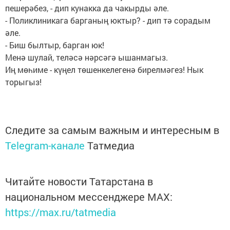
пешерәбез, - дип кунакка да чакырды әле.
- Поликлиникага барганың юктыр? - дип тә сорадым
әле.
- Биш былтыр, барган юк!
Менә шулай, теләсә нәрсәгә ышанмагыз.
Иң мөһиме - күңел төшенкелегенә бирелмәгез! Нык
торыгыз!
Следите за самым важным и интересным в
Telegram-канале
Татмедиа
Читайте новости Татарстана в
национальном мессенджере MАХ:
https://max.ru/tatmedia