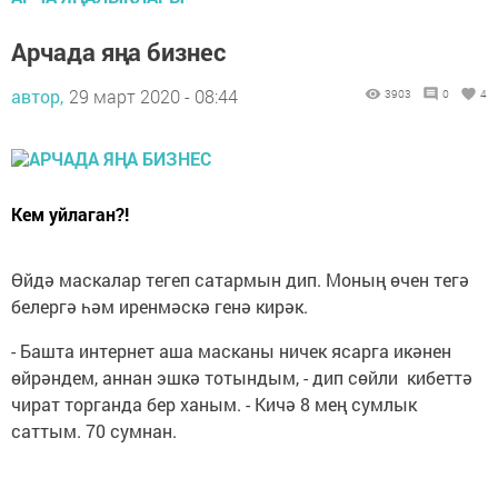
Арчада яңа бизнес
автор,
29 март 2020 - 08:44
3903
0
4
Кем уйлаган?!
Өйдә маскалар тегеп сатармын дип. Моның өчен тегә
белергә һәм иренмәскә генә кирәк.
- Башта интернет аша масканы ничек ясарга икәнен
өйрәндем, аннан эшкә тотындым, - дип сөйли кибеттә
чират торганда бер ханым. - Кичә 8 мең сумлык
саттым. 70 сумнан.