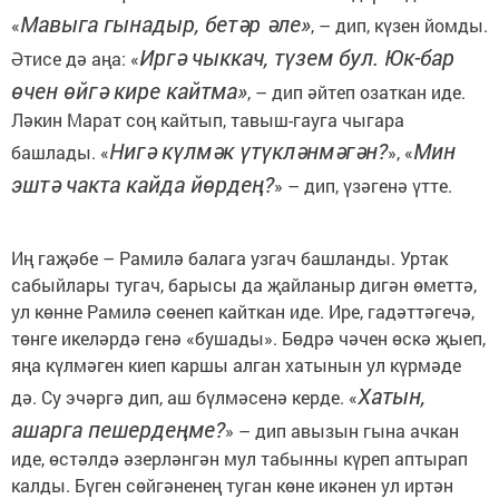
Мавыга гынадыр, бетәр әле»
«
, – дип, күзен йомды.
Иргә чыккач, түзем бул. Юк-бар
Әтисе дә аңа: «
өчен өйгә кире кайтма»
, – дип әйтеп озаткан иде.
Ләкин Марат соң кайтып, тавыш-гауга чыгара
Нигә күлмәк үтүкләнмәгән?
Мин
башлады. «
», «
эштә чакта кайда йөрдең?
» – дип, үзәгенә үтте.
Иң гаҗәбе – Рамилә балага узгач башланды. Уртак
сабыйлары тугач, барысы да җайланыр дигән өметтә,
ул көнне Рамилә сөенеп кайткан иде. Ире, гадәттәгечә,
төнге икеләрдә генә «бушады». Бөдрә чәчен өскә җыеп,
яңа күлмәген киеп каршы алган хатынын ул күрмәде
Хатын,
дә. Су эчәргә дип, аш бүлмәсенә керде. «
ашарга пешердеңме?
» – дип авызын гына ачкан
иде, өстәлдә әзерләнгән мул табынны күреп аптырап
калды. Бүген сөйгәненең туган көне икәнен ул иртән