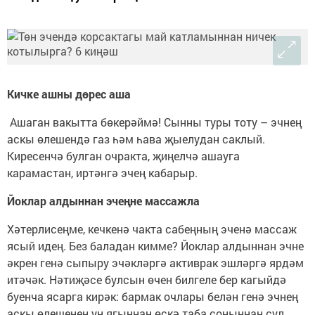
Кичке ашны дөрес аша
Ашаган вакытта бөкерәймә! Сынны туры тоту – эчнең
аскы өлешендә газ һәм һава җыелудан саклый.
Киресенчә булган очракта, җиңелчә ашауга
карамастан, иртәнгә эчең кабарыр.
Йоклар алдыннан эчеңне массажла
Хәтерлисеңме, кечкенә чакта сабеңның эченә массаж
ясый идең. Без баладан кимме? Йоклар алдыннан эчне
әкрен генә сыпыру эчәкләргә активрак эшләргә ярдәм
итәчәк. Нәтиҗәсе булсын өчен билгеле бер кагыйдә
буенча ясарга кирәк: бармак очлары белән генә эчнең
аскы өлешенең уң ягыннан өскә таба соңыннан сул