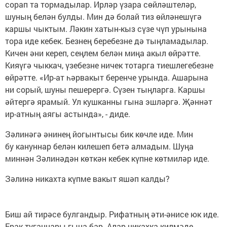
сорап та тормадылар. Ирләр үзара сөйләштеләр,
шуның белән булды. Мин дә болай тиз өйләнешүгә
каршы чыктым. Ләкин хатын-кыз сүзе чүп урынына
тора иде кебек. Безнең беребезне дә тыңламадылар.
Кичен әни кереп, сеңлем белән миңа акыл өйрәтте.
Кияүгә чыккач, үзебезне ничек тотарга тиешлегебезне
өйрәтте. «Ир-ат һәрвакыт беренче урында. Ашарына
ни сорый, шуны пешерергә. Сүзен тыңларга. Каршы
әйтергә ярамый. Ул кушканны гына эшләргә. Җәннәт
ир-атның аягы астында», - диде.
Зәлинәгә әнинең йогынтысы бик көчле иде. Мин
бу кануннар белән килешеп бетә алмадым. Шуңа
миннән Зәлинәдән көткән кебек күпне көтмиләр иде.
Зәлинә никахта күпме вакыт яшәп калды?
Биш ай тирәсе булгандыр. Рифатның әти-әнисе юк иде.
Ерак туганнары гына бар. Алар никахка килмәде.