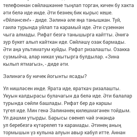
телефоннан сөйләшкәнне тыңлап торган, кичен бу хакта
әти белә иде инде. Әти безнең бик кырыс кеше.
«Өйләнсен!» - диде. Зәлинә әле яңа танышкан. Туй,
гаилә турында уйлап та карамый иде. Әти сүзеннән
чыга алмады. Рифат безгә танышырга кайтты. Әнигә
зур букет алып кайткан иде. Сөйләшү озак бармады.
Әти аңа ультиматум куйды. Рифат ризалашты. Озакка
сузмыйча, алар никах укытырга булдылар. «Зина
кылып ятмагыз», - диде әти.
Зәлинәгә бу ничек йогынты ясады?
Ул нишләсен инде. Ярата иде, яраткач ризалашты.
Укуын калдырасы булачагын да белә иде. Әти балалар
турында сөйли башлады. Рифат бер дә каршы
түгел иде. Мин генә Зәлинәнең килешмәгәнен тойдым.
Ул дәшми утырды. Барысы сөенеп чәй эчкәндә
ул беребезгә күтәрелеп тә карамады. Әтинең аның
тормышын үз кулына алуын авыр кабул итте. Аннан