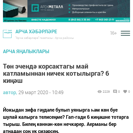
АРЧА ХӘБӘРЛӘРЕ
16+
"Арча хәбәрләре" газетасы - Арча районы
АРЧА ЯҢАЛЫКЛАРЫ
Төн эчендә корсактагы май
катламыннан ничек котылырга? 6
киңәш
автор,
29 март 2020 - 10:49
2229
0
0
Йокыдан зифа гәүдәле булып уянырга һәм көн буе
шулай калырга телисеңме? Гап-гади 6 киңәшне тотарга
тырыш. Билең көннән-көн нечкәрер. Аерманы бер
атнадан соң ук сизәрсең.