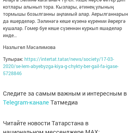
котлары алынып тора. Кызлары, әтинең улының
тормышы бозылганны аңламый алар. Аерылганнарын
да яшерделәр. Зәлинәгә кеше күзенә күренми йөрергә
кушалар. Гомер буе кеше сүзеннән куркып яшәделәр
инде…
Назлыгөл Мәсәлимова
Тулырак:
https://intertat.tatar/news/society/17-03-
2020/se-lem-abyebyzga-kiya-g-chykty-ber-gail-fa-igase-
5728846
Следите за самым важным и интересным в
Telegram-канале
Татмедиа
Читайте новости Татарстана в
национальном мессенджере MАХ: