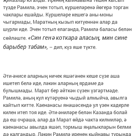
түзде Рамилә, эчен тотып, күршеләренә йөгерә торган
чаклары ешайды. Күршеләре кешегә аны-моны
чыгармады, Маратның кызып китүеннән алар да
шүрли иде. Эчен тотып елаганда, Рамилә баласы белән
«Син генә коткара аласың, мин сине
сөйләште.
барыбер табам»,
– дип, күз яше түкте.
Әти-әнисе аларның ничек яшәгәнен кеше сүзе аша
ишетеп белә иде, ләкин аларның ярдәме дә
булышмады. Марат бер әйткән сүзен үзгәртмәде.
Рамилә, аның кул күтәрүенә чыдый алмыйча, авылга
кайтып китте. Каенанасы янәшәсендә ул үзен кадерле
килен итеп тоя иде. Әти-­әниләре белән Казанда болай
да еш очраша, алар да Марат өйдә чакта килмиләр, ә
каенанасы авылда яшәп, тормыш яңалыкларын белми
дә калгандыр. Ләкин Рамилә иренең кыйнавы турында