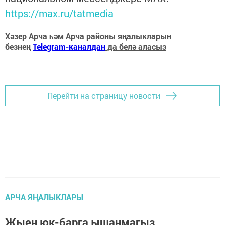
https://max.ru/tatmedia
Хәзер Арча һәм Арча районы яңалыкларын
безнең
Telegram-каналдан
да белә аласыз
Перейти на страницу новости
АРЧА ЯҢАЛЫКЛАРЫ
Җыен юк-барга ышанмагыз