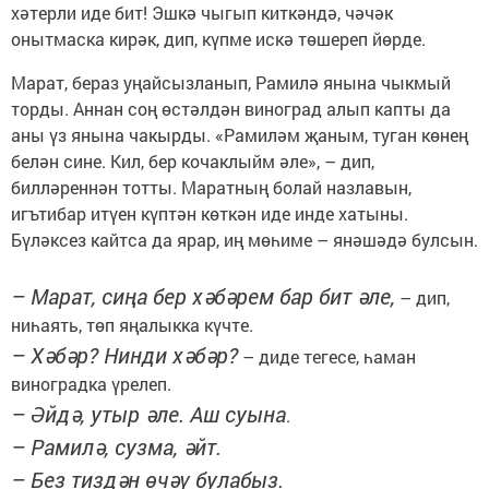
хәтерли иде бит! Эшкә чыгып киткәндә, чәчәк
онытмаска кирәк, дип, күпме искә төшереп йөрде.
Марат, бераз уңайсызланып, Рамилә янына чыкмый
торды. Аннан соң өстәлдән виноград алып капты да
аны үз янына чакырды. «Рамиләм җаным, туган көнең
белән сине. Кил, бер кочаклыйм әле», – дип,
билләреннән тотты. Маратның болай назлавын,
игътибар итүен күптән көткән иде инде хатыны.
Бүләксез кайтса да ярар, иң мөһиме – янәшәдә булсын.
– Марат, сиңа бер хәбәрем бар бит әле,
– дип,
ниһаять, төп яңалык­ка күчте.
– Хәбәр? Нинди хәбәр?
– диде тегесе, һаман
виноградка үрелеп.
– Әйдә, утыр әле. Аш суына
.
– Рамилә, сузма, әйт.
– Без тиздән өчәү булабыз.