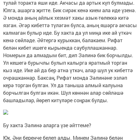
тулай торакта яши иде. Акчасы да артык күп булмады.
Юлга, ашарга җитте. Бик сирәк кенә кием ала иде үзенә.
Ә монда аның айлык хезмәт хакы азык-төлеккә китә
язган. Әгәр кибеттә түләгән булса, аның яшәргә акчасы
калмаган булыр иде. Бу хакта да ул миңа ике ай үткәч
кенә сөйләде. Әйтергә курыккан, балакаем. Рифат
белән кибет ишеге кырыенда саубуллашканнар.
Номерын да алмадым бит, дип Зәлинә бик борчылды.
Ул кешегә бурычлы булып калырга яратмый торган
кыз иде. Ике ай да бер атна үткәч, алар шул ук кибеттә
очрашканнар. Баксаң, Рифат монда Зәлинәне эзләп
керә торган булган. Ул да таныша алмый калуына
борчылган булган икән. Шул көннән алар сөйләшә
башладылар, йөреп китүләре соңрак булды.
Бу хакта Зәлинә аларга үзе әйттеме?
Юк. Әни беренче белеп алды. Минем Зәлинә белән