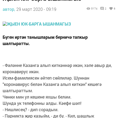
автор,
29 март 2020 - 09:19
5174
2
6
Бүген иртән танышларым берничә тапкыр
шалтыратты.
- Фәләнне Казанга алып киткәннәр икән, хәле авыр ди,
коронавирус икән.
Исем-фамилиясен әйтеп сөйлиләр. Шуннан
"коронавирус белән Казанга алып киткән" кешегә
шалтыраттым.
Чөнки мин ул кешене яхшы беләм.
Шунда ук телефонны алды. Кәефе шәп!
- Нишлисең? - дип сорадым.
- Парникта җир казыйм, - ди бу. - Кил, шашлык