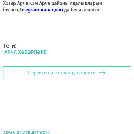
Хәзер Арча һәм Арча районы яңалыкларын
безнең
Telegram-каналдан
да белә аласыз
Теги:
АРЧА ХӘБӘРЛӘРЕ
Перейти на страницу новости
АРЧА ЯҢАЛЫКЛАРЫ