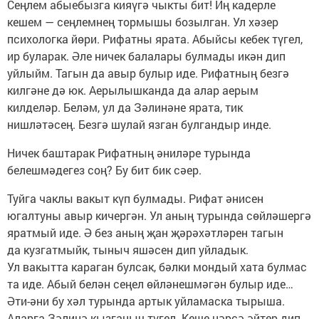
Сеңлем абыебызга кияүгә чыкты бит! Иң кадерле
кешем — сеңлемнең тормышы бозылган. Ул хәзер
психологка йөри. Рифатны ярата. Абыйсы кебек түгел,
ир буларак. Әле ничек балалары булмады икән дип
уйлыйм. Тагын да авыр булыр иде. Рифатның безгә
килгәне дә юк. Аерылышканда да алар аерым
килделәр. Беләм, ул да Зәлинәне ярата, тик
нишләтәсең. Безгә шулай язган булгандыр инде.
Ничек баштарак Рифатның әниләре турында
белешмәдегез соң? Бу бит бик сәер.
Туйга чаклы вакыт күп булмады. Рифат әнисен
югалтуны авыр кичергән. Ул аның турында сөйләшергә
яратмый иде. Ә без аның җан җәрәхәтләрен тагын
да кузгатмыйк, тыныч яшәсен дип уйладык.
Ул вакытта караган булсак, бәлки мондый хата булмас
та иде. Абый белән сеңел өйләнешмәгән булыр иде…
Әти-әни бу хәл турында артык уйламаска тырыша.
Аларга Зәлинә кызганыч түгел. Кеше нәрсә әйтер дип