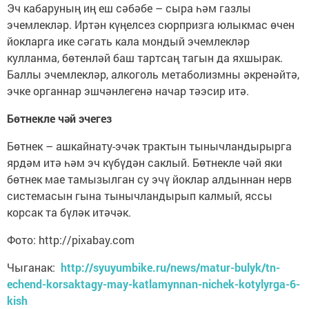
Эч кабаруның иң еш сәбәбе – сыра һәм газлы
эчемлекләр. Иртән күңелсез сюрпризга юлыкмас өчен
йокларга ике сәгать кала мондый эчемлекләр
кулланма, бөтенләй баш тартсаң тагын да яхшырак.
Баллы эчемлекләр, алкоголь метаболизмны әкренәйтә,
эчке органнар эшчәнлегенә начар тәэсир итә.
Бөтнекле чәй эчегез
Бөтнек – ашкайнату-эчәк трактын тынычландырырга
ярдәм итә һәм эч күбүдән саклый. Бөтнекле чәй яки
бөтнек мае тамызылган су эчү йоклар алдыннан нерв
системасын гына тынычландырып калмый, яссы
корсак та бүләк итәчәк.
Фото: http://pixabay.com
Чыганак:
http://syuyumbike.ru/news/matur-bulyk/tn-
echend-korsaktagy-may-katlamynnan-nichek-kotylyrga-6-
kish