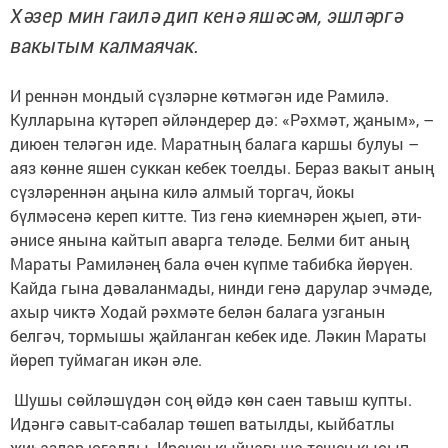
Хәзер мин гаилә дип кенә яшәсәм, эшләргә
вакытым калмаячак.
И реннән мондый сүзләрне көтмәгән иде Рамилә.
Кулларына күтәреп әйләндерер дә: «Рәхмәт, җаным», –
диюен теләгән иде. Маратның балага каршы булуы –
аяз көнне яшен суккан кебек тоелды. Бераз вакыт аның
сүзләреннән аңына килә алмый торгач, йокы
бүлмәсенә кереп китте. Тиз генә киемнәрен җыеп, әти-
әнисе янына кайтып аварга теләде. Белми бит аның
Мараты Рамиләнең бала өчен күпме табибка йөрүен.
Кайда гына дәваланмады, нинди генә дарулар эчмәде,
ахыр чиктә Ходай рәхмәте белән балага узганын
белгәч, тормышы җайланган кебек иде. Ләкин Мараты
йөреп туймаган икән әле.
Шушы сөйләшүдән соң өйдә көн саен тавыш купты.
Идәнгә савыт-сабалар төшеп ватылды, кыйбатлы
җиһазлар югалды. Иренең кыйнавына тешен кысып