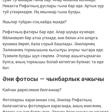
Никахта Рифатның дуслары гына бар иде. Артык зур
туй үткәрмәдек. Иң якыннар гына булды.
Яшьләр туйдан соң кайда яшәде?
Рифатның фатиры бар иде. Алар шунда күченде.
Өйләнешеп бер атна үтмәде, әни белән әти аларга
кунакка йөреп, бала сорый башлады. Әниләрнең
Зәлинәнең тормышына кысылуы ачуны чыгара иде.
Түземле булды шул сеңлем. Әтиләр ашыктырмаган
булса, аның тормышы болай кителгән булмас та иде
бит.
Әни фотосы — чынбарлык ачкычы
Кайчан дөреслекне белгәннәр?
Фотоларны караганнан соң. Әниләр Рифатның
балачактагы фотоларын караганда, аның әнисенең
фотосына тап булдылар. Әтинең йөзе шунда ук үзгәрде.