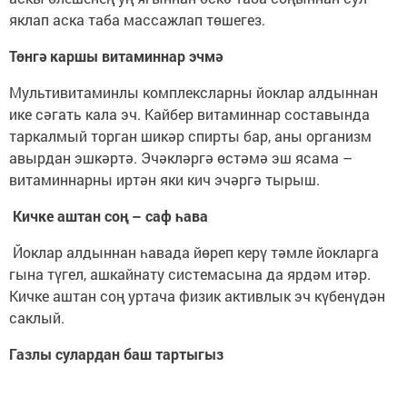
яклап аска таба массажлап төшегез.
Төнгә каршы витаминнар эчмә
Мультивитаминлы комплексларны йоклар алдыннан
ике сәгать кала эч. Кайбер витаминнар составында
таркалмый торган шикәр спирты бар, аны организм
авырдан эшкәртә. Эчәкләргә өстәмә эш ясама –
витаминнарны иртән яки кич эчәргә тырыш.
Кичке аштан соң – саф һава
Йоклар алдыннан һавада йөреп керү тәмле йокларга
гына түгел, ашкайнату системасына да ярдәм итәр.
Кичке аштан соң уртача физик активлык эч күбенүдән
саклый.
Газлы сулардан баш тартыгыз