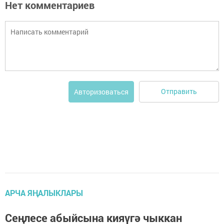
Нет комментариев
Отправить
Авторизоваться
АРЧА ЯҢАЛЫКЛАРЫ
Сеңлесе абыйсына кияүгә чыккан