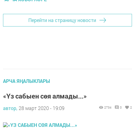
Перейти на страницу новости
АРЧА ЯҢАЛЫКЛАРЫ
«Үз сабыен сөя алмады...»
автор,
28 март 2020 - 19:09
2734
0
2