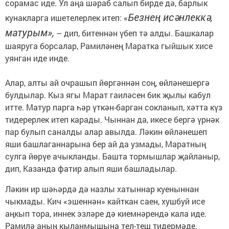
сорамас иде. Ул аңа шәраб салып бирде дә, барлык
Безнең исәнлеккә,
кунакларга ишетелерлек итеп: «
матурым»,
– дип, битеннән үбеп тә алды. Башкалар
шаяруга борсалар, Рамиләнең Маратка гыйшык хисе
уянган иде инде.
Алар, алты ай очрашып йөргәннән соң, өйләнешергә
булдылар. Кыз ягы Марат гаиләсен бик җылы кабул
итте. Матур парга һәр үткән-барган сокланып, хәтта күз
тидерерлек итеп карады. Чыннан да, икесе бергә үрнәк
пар булып саналды алар авылда. Ләкин өйләнешеп
яши башлаганнарына бер ай да узмады, Маратның
сулга йөрүе ачыкланды. Башта тормышлар җайланыр,
дип, Казанда фатир алып яши башладылар.
Ләкин ир шәһәрдә дә назлы хатыннар куеныннан
чыкмады. Кич «эшеннән» кайткан саен, хушбуй исе
аңкып тора, иннек эзләре дә киемнәрендә кала иде.
Рамилә аның кыланмышына тел-теш тидермәде.