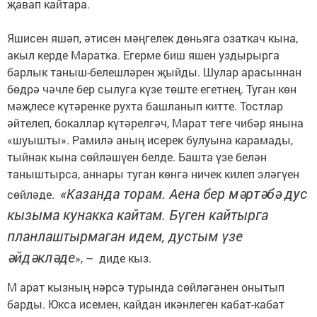
җавап кайтара.
Яшисен яшәп, әтисен мәңгелек дөнья­га озаткач кына,
акыл керде Маратка. Егерме биш яшен уздырыр­га
барлык таныш-белешләрен җый­ды. Шулар арасыннан
бөдрә чәчле бер сылуга күзе төште егетнең. Туган көн
мәҗлесе күтәренке рухта башланып китте. Тостлар
әйтелеп, бокаллар күтәрелгәч, Марат теге чибәр янына
«шуышты». Рамилә аның исерек булуына карамады,
тыйнак кына сөйләшүен белде. Башта үзе белән
таныштырса, аннары туган көнгә ничек килеп эләгүен
«Казанда торам. Аена бер мәртәбә дус
сөйләде.
кызыма кунакка кайтам. Бүген кайтырга
планлаштырмаган идем, дустым үзе
әйдәкләде
», – диде кыз.
М арат кызның нәрсә турында сөйләгәнен онытып
барды. Юкса исемен, кайдан икәнлеген кабат-кабат