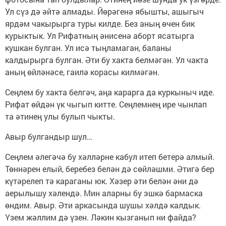
Ул сүз дә әйтә алмады. Йөрәгенә ябышты, ашыгыч
ярдәм чакырырга туры килде. Без аның өчен бик
курыктык. Ул Рифатның әнисенә аборт ясатырга
кушкан булган. Ул исә тыңламаган, баланы
калдырырга булган. Әти бу хакта белмәгән. Ул чакта
аның өйләнәсе, гаилә корасы килмәгән.
Сеңлем бу хакта белгәч, аңа карарга да куркыныч иде.
Рифат өйдән үк чыгып китте. Сеңлемнең ире чынлап
та әтинең улы булып чыкты.
Авыр булгандыр шул…
Сеңлем әлегәчә бу хәлләрне кабул итеп бетерә алмый.
Төннәрен елый, беребез белән дә сөйләшми. Әтигә бер
күтәрелеп тә караганы юк. Хәзер әти белән әни дә
аерылышу хәлендә. Мин аларны бу эшкә бармаска
өндим. Авыр. Әти аркасында шушы хәлдә калдык.
Үзем жәллим дә үзен. Ләкин кызганып ни файда?