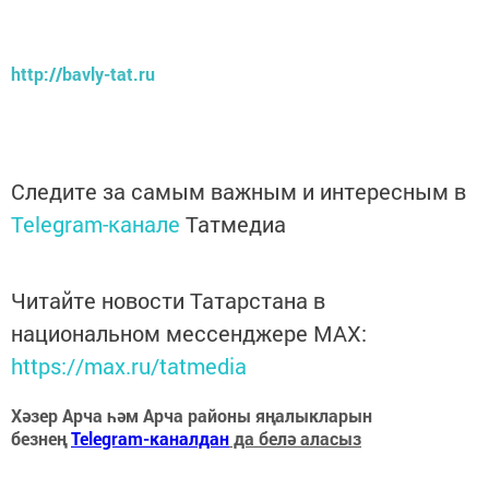
http://bavly-tat.ru
Следите за самым важным и интересным в
Telegram-канале
Татмедиа
Читайте новости Татарстана в
национальном мессенджере MАХ:
https://max.ru/tatmedia
Хәзер Арча һәм Арча районы яңалыкларын
безнең
Telegram-каналдан
да белә аласыз