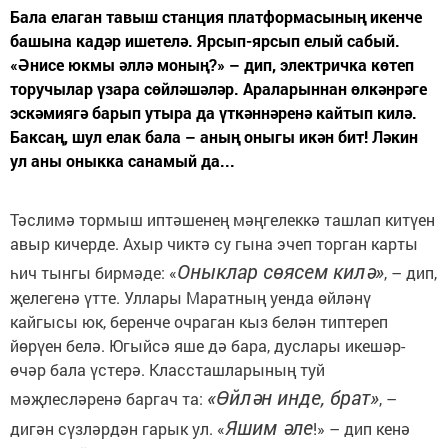
Бала елаган тавыш станция платформасының икенче
башына кадәр ишетелә. Ярсып-ярсып елый сабый.
«Әнисе юкмы әллә моның?» – дип, электричка көтеп
торучылар үзара сөйләшәләр. Араларыннан өлкәнрәге
эскәмиягә барып утыра да үткәннәренә кайтып килә.
Баксаң, шул елак бала – аның оныгы икән бит! Ләкин
ул аны оныкка санамый да...
Тәслимә тормыш иптәшенең мәңгелеккә ташлап китүен
авыр кичерде. Ахыр чиктә су гына эчеп торган карты
Онык­лар сөясем килә»
һич тынгы бирмәде: «
, – дип,
җелегенә үтте. Уллары Маратның уенда өйләнү
кайгысы юк, беренче очраган кыз белән типтереп
йөрүен белә. Югыйсә яше дә бара, дуслары икешәр-
өчәр бала үстерә. Классташларының туй
«Өйлән инде, брат»
мәҗлесләренә баргач та:
, –
Яшим әле
дигән сүзләрдән гарык ул. «
!» – дип кенә