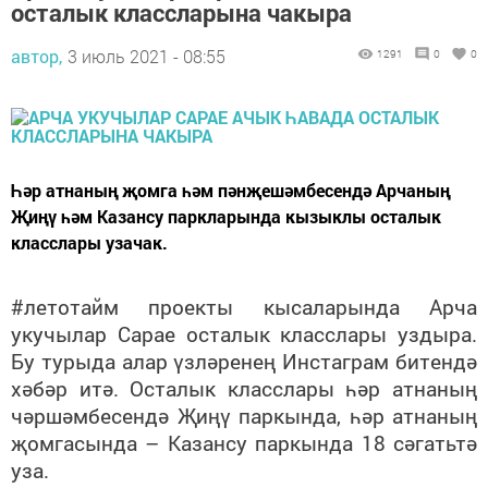
осталык классларына чакыра
автор,
3 июль 2021 - 08:55
1291
0
0
Һәр атнаның җомга һәм пәнҗешәмбесендә Арчаның
Җиңү һәм Казансу паркларында кызыклы осталык
класслары узачак.
#летотайм проекты кысаларында Арча
укучылар Сарае осталык класслары уздыра.
Бу турыда алар үзләренең Инстаграм битендә
хәбәр итә. Осталык класслары һәр атнаның
чәршәмбесендә Җиңү паркында, һәр атнаның
җомгасында – Казансу паркында 18 сәгатьтә
уза.