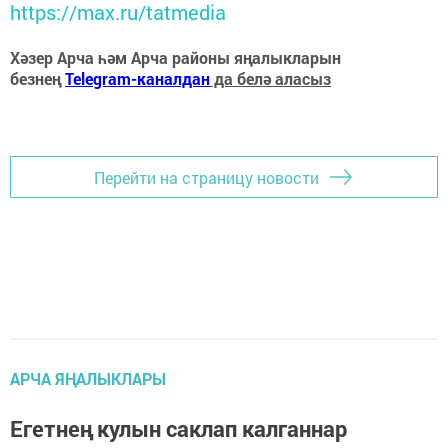
https://max.ru/tatmedia
Хәзер Арча һәм Арча районы яңалыкларын
безнең
Telegram-каналдан
да белә аласыз
Перейти на страницу новости
АРЧА ЯҢАЛЫКЛАРЫ
Егетнең кулын саклап калганнар