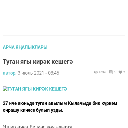
АРЧА ЯҢАЛЫКЛАРЫ
Туган ягы кирәк кешегә
автор,
3 июль 2021 - 08:45
2034
0
2
27 нче июньдә туган авылым Кылачыда бик күркәм
очрашу кичәсе булып узды.
Яшәр өчен бетмәс көч алырга