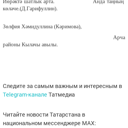
Йөрәктә шатлык арта. Анда таңның
көләче.(Д.Гарифуллин).
Зөлфия Хәмидуллина (Кәримова),
Арча
районы Кылачы авылы.
Следите за самым важным и интересным в
Telegram-канале
Татмедиа
Читайте новости Татарстана в
национальном мессенджере MАХ: