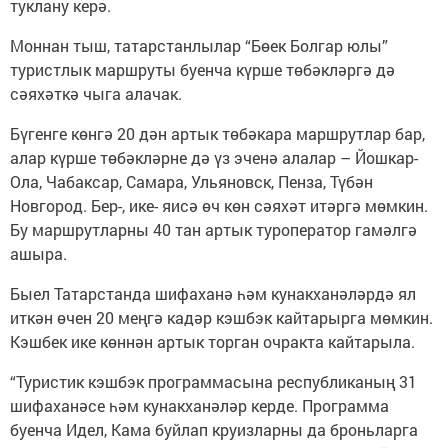
туклану керә.
Моннан тыш, татарстанлылар “Бөек Болгар юлы”
туристлык маршруты буенча күрше төбәкләргә дә
сәяхәткә чыга алачак.
Бүгенге көнгә 20 дән артык төбәкара маршрутлар бар,
алар күрше төбәкләрне дә үз эченә алалар – Йошкар-
Ола, Чабаксар, Самара, Ульяновск, Пенза, Түбән
Новгород. Бер-, ике- яисә өч көн сәяхәт итәргә мөмкин.
Бу маршрутларны 40 тан артык туроператор гамәлгә
ашыра.
Быел Татарстанда шифаханә һәм кунакханәләрдә ял
иткән өчен 20 меңгә кадәр кэшбэк кайтарырга мөмкин.
Кэшбек ике көннән артык торган очракта кайтарыла.
“Туристик кэшбэк программасына республиканың 31
шифаханәсе һәм кунакханәләр керде. Программа
буенча Идел, Кама буйлап круизларны да броньларга