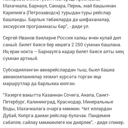
Махачкала, Барнаул, Самара, Пермь, май башыннан
Карелиягә (Петрозаводск) турыдан-туры рейслар
башланды. Барлык төбәкләрдә дә шифаханәләр,
экскурсия программасы бар”, - диде ул.
Сергей Иванов бәяләрне Россия халкы өчен кулай дип
саный. Билет бәясе бер кешегә 2 250 сумнан башлана.
Иң ерак нокта – Барнаулга кадәр билет бәясе алты мең
сумнан артмый.
Субсидияләнгән авиарейслардан тыш, быел башка
авиакомпанияләр хезмәт күрсәтә торган яңа
маршрутлар да барлыкка килгән.
“Хәзерге вакытта Казаннан Сочига, Анапа, Санкт-
Петербург, Калининград, Краснодар, Минеральные
Воды, Махачкалага очарга мөмкин. Чит илләрдән
Дубай, Кипрга даими рейслар булачак. Пандемия
сәбәпле, сайлау мөмкинлеге юк диярлек”, - диде спикер.