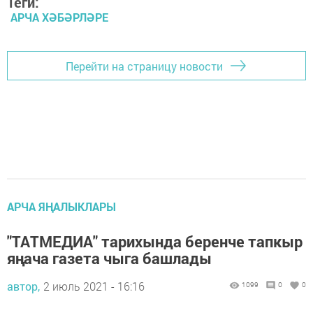
Теги:
АРЧА ХӘБӘРЛӘРЕ
Перейти на страницу новости
АРЧА ЯҢАЛЫКЛАРЫ
"ТАТМЕДИА" тарихында беренче тапкыр
яңача газета чыга башлады
автор,
2 июль 2021 - 16:16
1099
0
0