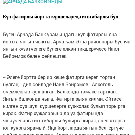
Күп фатирлы йортта күршеләреңә игьтибарлы бул.
Бүген Арчада Банк урамындагы күп фатирлы яңа
йортта янгын чыкты. Арча һәм Әтнә районнары буенча
янгын күзәтчелеге бүлеге өлкән тикшерүчесе Наил
Бәйрәмов белән сөйләштек.
-- Әлеге йортта бер ир кеше фатирга кереп торган
булган, - дип сөйләде Наил Бәйрәмов.- Алкоголь
эчемлекләр кулланган. Балконда тәмәке тарткан.
Янгын балконда чыга. Фатирга зыян килми. Әйтәсе
килгән сүз шул: күршеләргә күз-колак булып торырга
кирәк. Фатир хуҗаларына да үз фатирында
яшәүчеләргә игьтибарлы булырга кирәк, эчеп ятарга
юл куярга ярамый. Яңа йортларда янгын белгертүче
җайланмалар куелган. Аларны эшләтеп торырга кирәк.