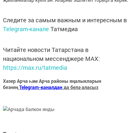
Следите за самым важным и интересным в
Telegram-канале
Татмедиа
Читайте новости Татарстана в
национальном мессенджере MАХ:
https://max.ru/tatmedia
Хәзер Арча һәм Арча районы яңалыкларын
безнең
Telegram-каналдан
да белә аласыз