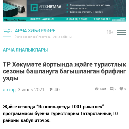
АРЧА ХӘБӘРЛӘРЕ
16+
"Арча хәбәрләре" газетасы - Арча районы
АРЧА ЯҢАЛЫКЛАРЫ
ТР Хөкүмәте йортында җәйге туристлык
сезоны башлануга багышланган брифинг
узды
автор,
3 июль 2021 - 09:40
1306
0
0
Җәйге сезонда “Ял көннәрендә 1001 рәхәтлек”
программасы буенча туристларны Татарстанның 10
районы кабул итәчәк.