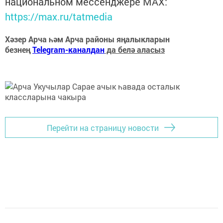
национальном мессенджере MАХ:
https://max.ru/tatmedia
Хәзер Арча һәм Арча районы яңалыкларын
безнең
Telegram-каналдан
да белә аласыз
Перейти на страницу новости