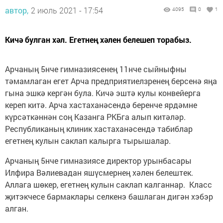
автор,
2 июль 2021 - 17:54
4095
0
1
Кичә булган хәл. Егетнең хәлен белешеп торабыз.
Арчаның 5нче гимназиясенең 11нче сыйныфны
тәмамлаган егет Арча предприятиелзренең берсенә яңа
гына эшкә кергән була. Кичә эштә кулы конвейерга
кереп китә. Арча хастаханәсендә беренче ярдәмне
күрсәткәннән соң Казанга РКБга алып китәләр.
Республиканың клиник хастаханәсендә табиблар
егетнең кулын саклап калырга тырышалар.
Арчаның 5нче гимназиясе директор урынбасары
Илфира Вәлиевадан яшүсмернең хәлен белештек.
Аллага шөкер, егетнең кулын саклап калганнар. Класс
җитэкчесе бармаклары селкенэ башлаган дигән хэбэр
алган.