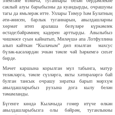
элемтәне өзмичә, туганнары белән бердәмлекне
саклый алуы барыбызны да куандырды, очрашуны
тагы да ямьлерәк итте. Уллары Тимур һәм Булатның
әти-әнисен, барлык туганнарын, авылдашларны
хөрмәт итеп аралаша белүләре күркәмлек
өстәде:бәйрәмнең кадерен арттырды. Авылыбыз
чишмәсе суын кайнатып, Миләүшә апа Лотфуллина
алып кайткан “Кылачым” дип язылган махсус
бүләк-касәләрдән эчкән тәмле чәй һәркемгә сихәт
бирде.
Мәчет каршына корылган мул табынга, матур
теләкләргә, тәмле сүзләргә, якты хәтирәләргә бай
булган тансык очрашу зиратка барып мәрхүм
авылдашларыбыз рухына дога кылу белән
тәмамланды.
Бүгенге көндә Кылачыда гомер итүче өлкән
авылдашларыбызга олы бәйрәм, туганлыкны