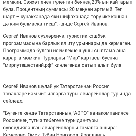
мөмкин. Сәяхәт өчен түләнгән бәянең 20% ын кайтарып
була. Процентның суммасы 20 меңнән артмый. Төп
шарт – кунакханәдә яки шифаханәдә тору ике көннән
дә ким булмаска тиеш”, - диде Сергей Иванов.
Сергей Иванов сүзләренчә, туристик кэшбэк
программасына барлык ял итү урыннары да кермәгән.
Программада булган исемлекне шушы сылтама аша
карарга мөмкин. Турларны “Мир” картасы буенча
“мирпутешествий.рф” киңлегендә сатып алып була.
Сергей Иванов шулай ук Татарстаннан Россия
төбәкләре һәм чит илләргә туры авиарейслар турында
сөйләде.
“Бүгенге көндә Татарстанның “АЭРО” авиакомпаниясе
Россиянең тугыз төбәгенә турыдан-туры
субсидияләнгән авиарейсларны гамәлгә ашыра:
Кемерово, Омск, Түбән Новгород, Ярославль,