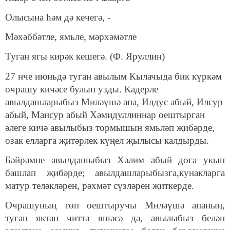
Олысына һәм дә кечегә, -
Мәхәббәтле, ямьле, мәрхәмәтле
Туган ягы кирәк кешегә. (Ф. Яруллин)
27 нче июньдә туган авылым Кылачыда бик күркәм
очрашу кичәсе булып узды. Кадерле
авылдашларыбыз Миләүшә апа, Илдус абый, Илсур
абый, Мансур абый Хәмидуллиннар оештырган
әлеге кичә авылыбыз тормышын ямьләп җибәрде,
озак елларга җитәрлек күңел җылысы калдырды.
Бәйрәмне авылдашыбыз Хәлим абый дога укып
башлап җибәрде; авылдашларыбызга,кунакларга
матур теләкләрен, рәхмәт сүзләрен җиткерде.
Очрашуның төп оештыручы Миләүшә апаның,
туган яктан читтә яшәсә дә, авылыбыз белән