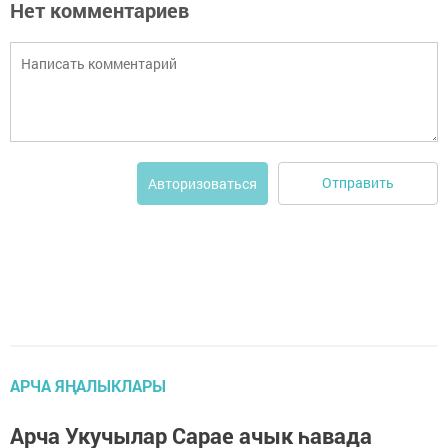
Нет комментариев
Отправить
Авторизоваться
АРЧА ЯҢАЛЫКЛАРЫ
Арча Укучылар Сарае ачык һавада