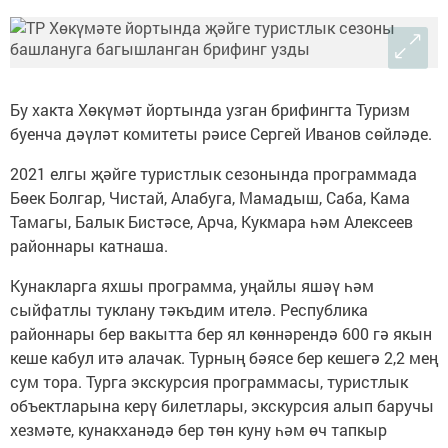
Бу хакта Хөкүмәт йортында узган брифингта Туризм
буенча дәүләт комитеты рәисе Сергей Иванов сөйләде.
2021 елгы җәйге туристлык сезонында программада
Бөек Болгар, Чистай, Алабуга, Мамадыш, Саба, Кама
Тамагы, Балык Бистәсе, Арча, Кукмара һәм Алексеев
районнары катнаша.
Кунакларга яхшы программа, уңайлы яшәү һәм
сыйфатлы туклану тәкъдим ителә. Республика
районнары бер вакытта бер ял көннәрендә 600 гә якын
кеше кабул итә алачак. Турның бәясе бер кешегә 2,2 мең
сум тора. Турга экскурсия программасы, туристлык
объектларына керү билетлары, экскурсия алып баручы
хезмәте, кунакханәдә бер төн куну һәм өч тапкыр