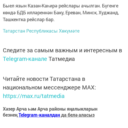
Быел язын Казан-Каһирә рейслары ачылган. Бүгенге
көндә БДБ илләреннән Баку, Ереван, Минск, Худжанд,
Ташкентка рейслар бар.
Татарстан Республикасы Хөкүмәте
Следите за самым важным и интересным в
Telegram-канале
Татмедиа
Читайте новости Татарстана в
национальном мессенджере MАХ:
https://max.ru/tatmedia
Хәзер Арча һәм Арча районы яңалыкларын
безнең
Telegram-каналдан
да белә аласыз