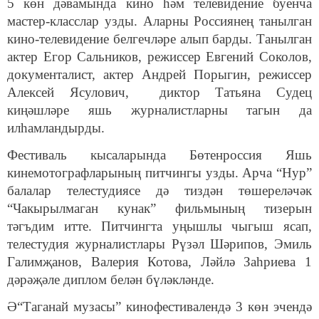
5 көн дәвамында кино һәм телевидение буенча
мастер-класслар узды. Аларны Россиянең танылган
кино-телевидение белгечләре алып барды. Танылган
актер Егор Сальников, режиссер Евгений Соколов,
документалист, актер Андрей Порыгин, режиссер
Алексей Ясулович, диктор Татьяна Судец
киңәшләре яшь журналистларны тагын да
илһамландырды.
Фестиваль кысаларында Бөтенроссия Яшь
кинемотографларының питчингы узды. Арча “Нур”
балалар телестудиясе дә тиздән төшереләчәк
“Чакырылмаган кунак” фильмының тизерын
тәгъдим итте. Питчингта уңышлы чыгыш ясап,
телестудия журналистлары Рүзәл Шәрипов, Эмиль
Галимҗанов, Валерия Котова, Ләйлә Заһриева 1
дәрәҗәле диплом белән бүләкләнде.
Ә“Таганай музасы” кинофестивалендә 3 көн эчендә