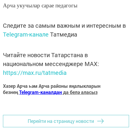
Арча укучылар сарае педагогы
Следите за самым важным и интересным в
Telegram-канале
Татмедиа
Читайте новости Татарстана в
национальном мессенджере MАХ:
https://max.ru/tatmedia
Хәзер Арча һәм Арча районы яңалыкларын
безнең
Telegram-каналдан
да белә аласыз
Перейти на страницу новости