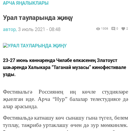
АРЧА ЯҢАЛЫКЛАРЫ
Урал тауларында җиңү
автор,
3 июль 2021 - 08:48
1306
0
2
23-27 июнь көннәрендә Чиләбе өлкәсенең Златоуст
шәһәрендә Халыкара “Таганай музасы” кинофестивале
узды.
Фестивальгә Россиянең иң көчле студияләре
җыелган иде. Арча “Нур” балалар телестудиясе дә
алар арасында.
Фестивальдә катнашу көч сынашу гына түгел, белем
туплау, тәҗрибә уртаклашу өчен дә зур мөмкинлек.