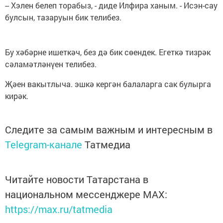
-- Хэлен белеп торабыз, - диде Илфира ханым. - Исэн-сау
булсын, тазаруын бик телибез.
Бу хәбәрне ишеткәч, без дә бик сөендек. Егеткә тизрәк
сәламәтләнүен телибез.
Җәен вакытлыча. эшкә кергән балаларга сак булырга
кирәк.
Следите за самым важным и интересным в
Telegram-канале
Татмедиа
Читайте новости Татарстана в
национальном мессенджере MАХ:
https://max.ru/tatmedia