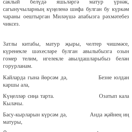
саклый белүдә яшьләргә матур үрнәк,
сагынучыларның күңеленә шифа булган бу күркәм
чараны оештырган Миләүшә апабызга рәхмәтебез
чиксез.
Затлы китабы, матур җыры, челтер чишмәсе,
күренекле шәхесләре булган авылыбызга озын
гомер телим, игелекле авылдашларыбыз белән
горурланам.
Кайларда гына йөрсәм дә, Безне юлдан
каршы ала,
Күңелләр сиңа тарта. Озатып кала
Кылачы.
Басу-кырларын күрсәм дә, Анда җәйнең иң
матуры,