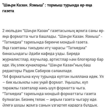
"Шәһри Казан. Язмыш" : тормыш турында өр-яңа
газета
2 июльдән “Шәһри Казан” газетасының җомга саны өр-
яңа форматта чыга башлады. “Шәһри Казан. Язмыш” -
“Татмедиа” тарихында беренче мондый газета.
Яңа газетаны тәкъдим итү чарасы “Татмедиа”
бинасындагы Әдәби кафеда узды. Биредә
журналистлар, язучылар, артистлар һәм блогерлар бар
иде. Иң элек кунакларны “Шәһри Казан”ның баш
редакторы Радик Сабиров сәламләде.
“А4 форматына күчү турында күптән хыяллана идек. Ул
– бик кызыклы һәм уңай формат. Уңышлы, күп
тиражлы газеталар нәкъ шул форматта чыга.
“Татмедиа“ тарихында мондый форматтагы газета
булмаган. Безнең теләк — аерым газета чыгару иде.
Әлегә шушы җомга санын үзгәртеп карарга булдык.