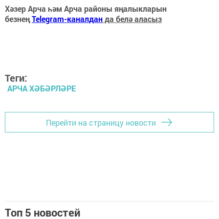
Хәзер Арча һәм Арча районы яңалыкларын
безнең
Telegram-каналдан
да белә аласыз
Теги:
АРЧА ХӘБӘРЛӘРЕ
Перейти на страницу новости
Топ 5 новостей