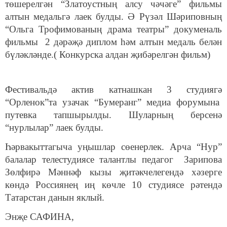
төшерелгән “Златоустның алсу чәчәге” фильмы
алтын медальгә лаек булды. Ә Рүзәл Шәриповның
“Ольга Трофимованың драма театры” докуменаль
фильмы 2 дәрәҗә диплом һәм алтын медаль белән
бүләкләнде.( Конкурска алдан җибәрелгән фильм)
Фестивальдә актив катнашкан 3 студиягә
“Орленок”та узачак “Бумеранг” медиа форумына
путевка тапшырылды. Шуларның берсенә
“нурлылар” лаек булды.
Һәрвакыттагыча уңышлар сөенерлек. Арча “Нур”
балалар телестудиясе талантлы педагог Зарипова
Зөлфирә Мәннәф кызы җитәкчелегендә хәзерге
көндә Россиянең иң көчле 10 студиясе рәтендә
Татарстан данын яклый.
Энҗе САФИНА,