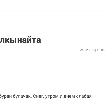
алкынайта
2171
0
буран булачак. Снег, утром и днем слабая