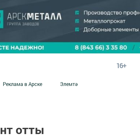
16+
Реклама в Арске
Элемтә
нт отты