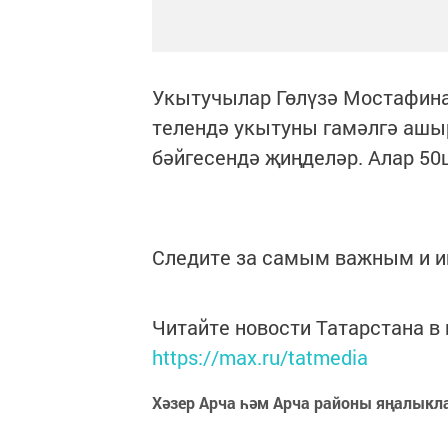
Укытучылар Гөлүзә Мостафина,
телендә укытуны гамәлгә ашыр
бәйгесендә җиңделәр. Алар 50
Следите за самым важным и 
Читайте новости Татарстана 
https://max.ru/tatmedia
Хәзер Арча һәм Арча районы яңалыкл