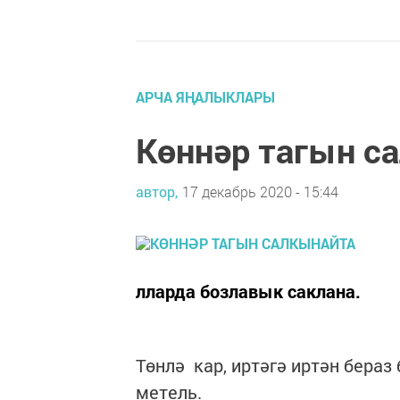
АРЧА ЯҢАЛЫКЛАРЫ
Көннәр тагын с
автор,
17 декабрь 2020 - 15:44
лларда бозлавык саклана.
Төнлә кар, иртәгә иртән бераз 
метель.