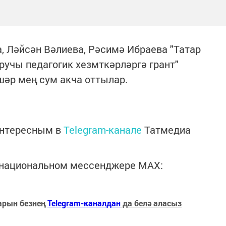
 Ләйсән Вәлиева, Рәсимә Ибраева "Татар
учы педагогик хезмткәрләргә грант"
шәр мең сум акча оттылар.
интересным в
Telegram-канале
Татмедиа
в национальном мессенджере MАХ:
арын безнең
Telegram-каналдан
да белә аласыз