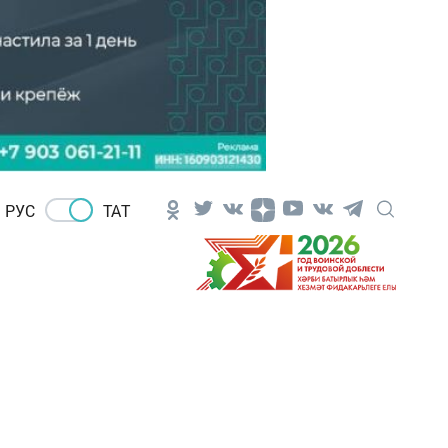
РУС
ТАТ