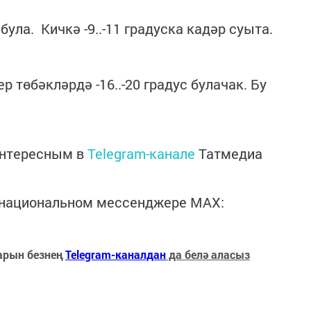
ус була. Кичкә -9..-11 градуска кадәр суыта.
 төбәкләрдә -16..-20 градус булачак. Бу
интересным в
Telegram-канале
Татмедиа
в национальном мессенджере MАХ:
арын безнең
Telegram-каналдан
да белә аласыз