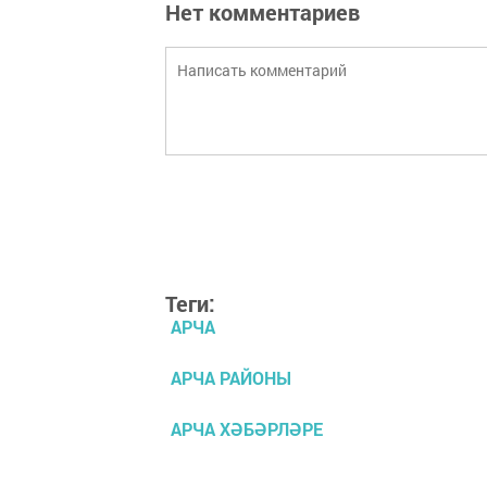
Нет комментариев
Теги:
АРЧА
АРЧА РАЙОНЫ
АРЧА ХӘБӘРЛӘРЕ