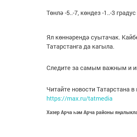
Төнлә -5..-7, көндез -1..-3 град
Ял көннәрендә суытачак. Кайбер
Татарстанга да кагыла.
Следите за самым важным и 
Читайте новости Татарстана 
https://max.ru/tatmedia
Хәзер Арча һәм Арча районы яңалыкл