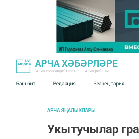
АРЧА ХӘБӘРЛӘРЕ
"Арча хәбәрләре" газетасы - Арча районы
Баш бит
Редакция
Безнең тарих
АРЧА ЯҢАЛЫКЛАРЫ
Укытучылар гра