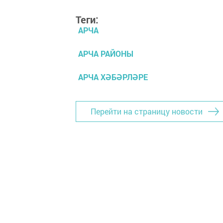
Теги:
АРЧА
АРЧА РАЙОНЫ
АРЧА ХӘБӘРЛӘРЕ
Перейти на страницу новости