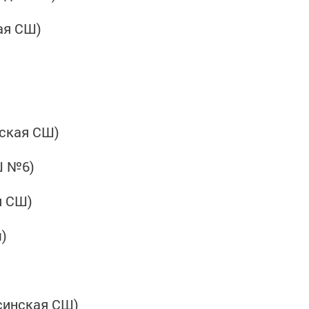
ая СШ)
нская СШ)
Ш №6)
я СШ)
)
синская СШ)