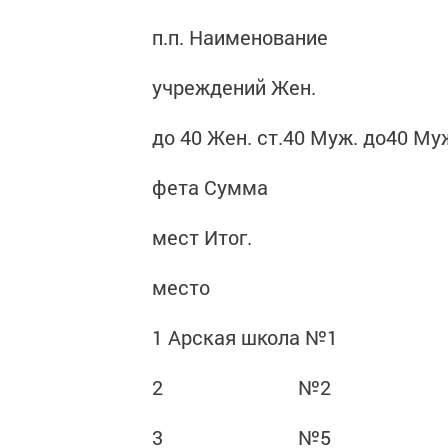
п.п. Наименование
учреждений Жен.
до 40 Жен. ст.40 Муж. до40 Муж
фета Сумма
мест Итог.
место
1 Арская школа №1
2 №2
3 №5