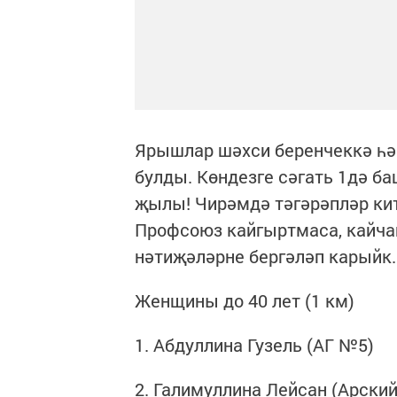
Ярышлар шәхси беренчеккә һ
булды. Көндезге сәгать 1дә ба
җылы! Чирәмдә тәгәрәпләр китә
Профсоюз кайгыртмаса, кайчан
нәтиҗәләрне бергәләп карыйк.
Женщины до 40 лет (1 км)
1. Абдуллина Гузель (АГ №5)
2. Галимуллина Лейсан (Арски