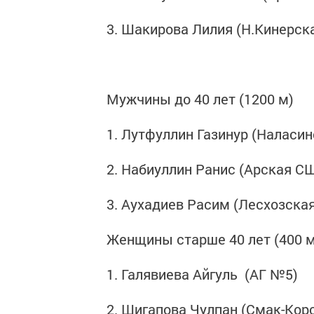
3. Шакирова Лилия (Н.Кинерск
Мужчины до 40 лет (1200 м)
1. Лутфуллин Газинур (Наласи
2. Набиуллин Ранис (Арская С
3. Аухадиев Расим (Лесхозска
Женщины старше 40 лет (400 м
1. Галявиева Айгуль (АГ №5)
2. Шигапова Чулпан (Смак-Кор