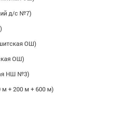
кий д/с №7)
)
ишитская ОШ)
ская ОШ)
ая НШ №3)
м + 200 м + 600 м)