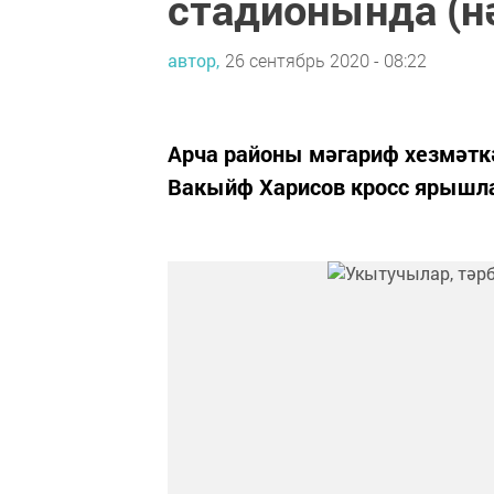
стадионында (н
автор,
26 сентябрь 2020 - 08:22
Арча районы мәгариф хезмәт
Вакыйф Харисов кросс ярыш