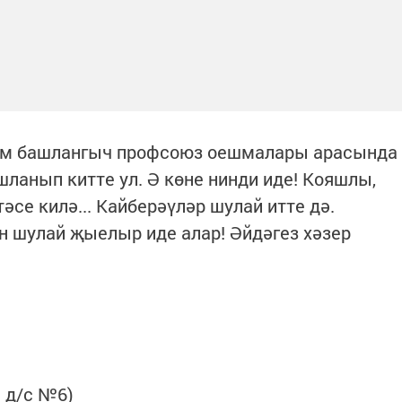
әм башлангыч профсоюз оешмалары арасында
шланып китте ул. Ә көне нинди иде! Кояшлы,
се килә... Кайберәүләр шулай итте дә.
 шулай җыелыр иде алар! Әйдәгез хәзер
й д/с №6)