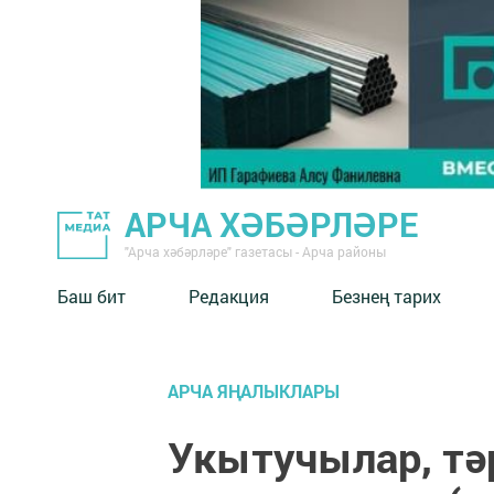
АРЧА ХӘБӘРЛӘРЕ
"Арча хәбәрләре" газетасы - Арча районы
Баш бит
Редакция
Безнең тарих
АРЧА ЯҢАЛЫКЛАРЫ
Укытучылар, тә