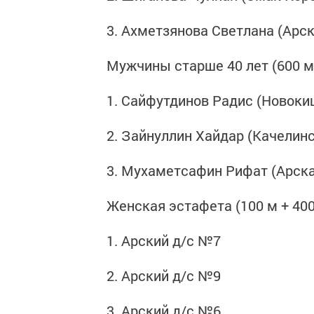
3. Ахметзянова Светлана (Арс
Мужчины старше 40 лет (600 м
1. Сайфутдинов Радис (Новок
2. Зайнуллин Хайдар (Качелин
3. Мухаметсафин Рифат (Арск
Женская эстафета (100 м + 400 
1. Арский д/с №7
2. Арский д/с №9
3. Арский д/с №6