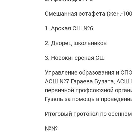
Смешанная эстафета (жен.-100 
1. Арская СШ №6
2. Дворец школьников
3. Новокинерская СШ
Управление образования и СПО
АСШ №7 Гараева Булата, АСШ 
первичной профсоюзной орган
Гузель за помощь в проведени
Итоговый протокол по осеннему
№№