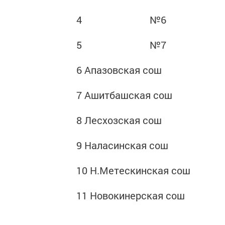
4 №6
5 №7
6 Апазовская сош
7 Ашитбашская сош
8 Лесхозская сош
9 Наласинская сош
10 Н.Метескинская сош
11 Новокинерская сош