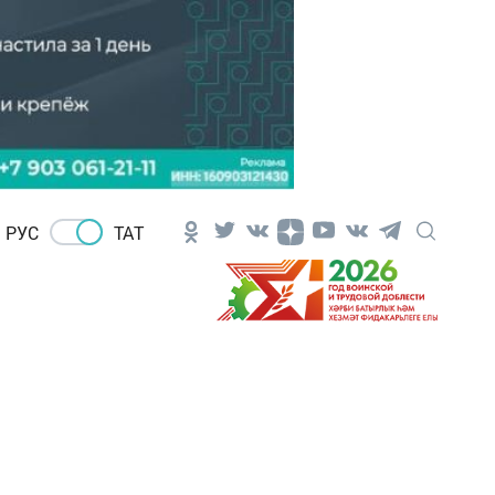
РУС
ТАТ