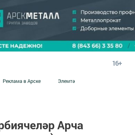
16+
Реклама в Арске
Элемтә
рбиячеләр Арча