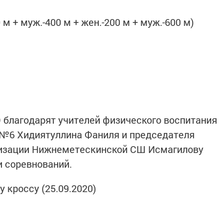
м + муж.-400 м + жен.-200 м + муж.-600 м)
 благодарят учителей физического воспитания
№6 Хидиятуллина Фаниля и председателя
изации Нижнеметескинской СШ Исмагилову
и соревнований.
 кроссу (25.09.2020)