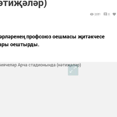
әтиҗәләр)
2051
0
кәрләренең профсоюз оешмасы җитәкчесе
лары оештырды.