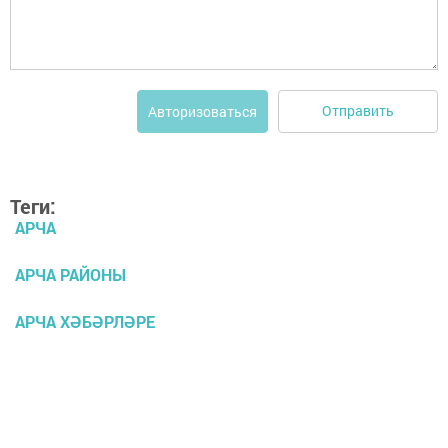
Отправить
Авторизоваться
Теги:
АРЧА
АРЧА РАЙОНЫ
АРЧА ХӘБӘРЛӘРЕ