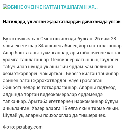
Нәтиҗәдә, ул алган җәрәхәтләрдән дәваханәдә үлгән.
Бу коточкыч хәл Омск өлкәсендә булган. 26 һәм 28
яшьлек егетләр 84 яшьлек әбинең йортын талаганнар.
Алар башта аны тукмаганнар, арытаба өченче каттан
урамга ташлаганнар. Пенсионер хатынның гәүдәсен
табучылар шунда ук ашыгыч ярдәм һәм полиция
хезмәткәрләрен чакырткан. Бирегә килгән табиблар
әбинең алган җәрәхәтләрдән үлүен раслаган.
Җинаятьчеләрне тоткарлаганнар. Аларны подъезд
алдында торган видеокамералар ярдәмендә
тапканнар. Арытаба егетләрнең наркоманнар булуы
ачыкланган. Хәзер аларга 15 елга якын төрмә яный.
Шулай ук, аларны психологлар да тикшерәчәк.
Фото: pixabay.com