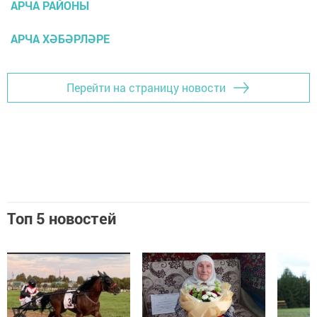
АРЧА РАЙОНЫ
АРЧА ХӘБӘРЛӘРЕ
Перейти на страницу новости
Топ 5 новостей