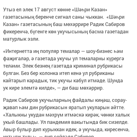
Утыз ел элек 17 август көнне «Шәһри Казан»
газетасының беренче сигнал саны чыккан. «Шәһри
Казан» газетасының баш мөхәррире Радик Сабиров
фикеренчә, бүгенге көн укучысының басма газетадан
матурлык эзли.
«Интернетта иң популяр темалар — шоу-бизнес һәм
фаҗигаләр, ә газетада укучы ул темаларны күрергә
теләми. Элек безнең газетада криминал рубрикасы
булган. Без бер колонка итеп кенә ул рубриканы
кайтарып карадык, тик укучы кабул итмәде. Шунда
ук кире элемтә килде», — ди баш мөхәррир.
Радик Сабиров укучыларның файдалы киңәш, сорау-
җавап һәм дин рубрикасын яратып укуларын әйтте.
«Халыкны укудан мәхрүм итмәскә кирәк, чөнки халык
укый башлады. Ул пандемия вакытында бик сизелде.
Авыр булыр дип курыккан идек, ә укучыда, киресенчә,
ихтыяҗ туды», — дип сөйләде Сабиров.