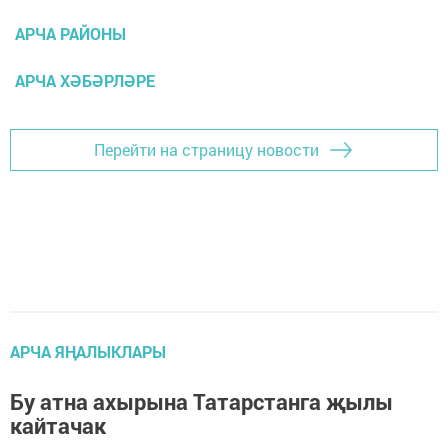
АРЧА РАЙОНЫ
АРЧА ХӘБӘРЛӘРЕ
Перейти на страницу новости
АРЧА ЯҢАЛЫКЛАРЫ
Бу атна ахырына Татарстанга җылы
кайтачак