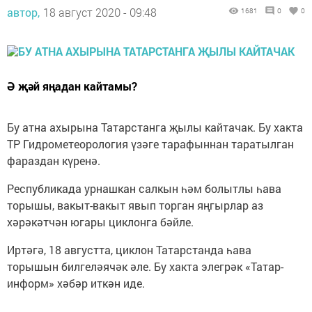
автор,
18 август 2020 - 09:48
1681
0
0
Ә җәй яңадан кайтамы?
Бу атна ахырына Татарстанга җылы кайтачак. Бу хакта
ТР Гидрометеорология үзәге тарафыннан таратылган
фараздан күренә.
Республикада урнашкан салкын һәм болытлы һава
торышы, вакыт-вакыт явып торган яңгырлар аз
хәрәкәтчән югары циклонга бәйле.
Иртәгә, 18 августта, циклон Татарстанда һава
торышын билгеләячәк әле. Бу хакта элегрәк «Татар-
информ» хәбәр иткән иде.