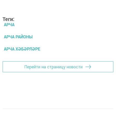
Теги:
АРЧА
АРЧА РАЙОНЫ
АРЧА ХӘБӘРЛӘРЕ
Перейти на страницу новости