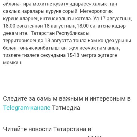
әйләнә-тирә мохитне күзәтү идарәсе» халыкттан
саклык чаралары күрүне сорый. Метеорологик
күренешләрнең интенсивлыгы көтелә. Ул 17 августның
18.00 сәгатеннән 18 августның 18,00 сәгатенә кадәр
дәвам итә.. Татарстан Республикасы
территориясендә 18 августта төнлә һәм көндез урыны
белән төньяк-көнбатыштан җил исәчәк һәм аның
тизлеге тизлеге секундына 15-18 метрга җитәргә
мөмкин.
Следите за самым важным и интересным в
Telegram-канале
Татмедиа
Читайте новости Татарстана в