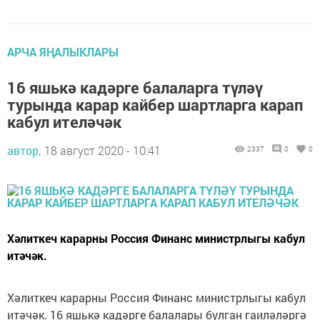
АРЧА ЯҢАЛЫКЛАРЫ
16 яшькә кадәрге балаларга түләү
турында карар кайбер шартларга карап
кабул ителәчәк
автор,
18 август 2020 - 10:41
2337
0
0
Хәлиткеч карарны Россия Финанс министрлыгы кабул
итәчәк.
Хәлиткеч карарны Россия Финанс министрлыгы кабул
итәчәк. 16 яшькә кадәрге балалары булган гаиләләргә