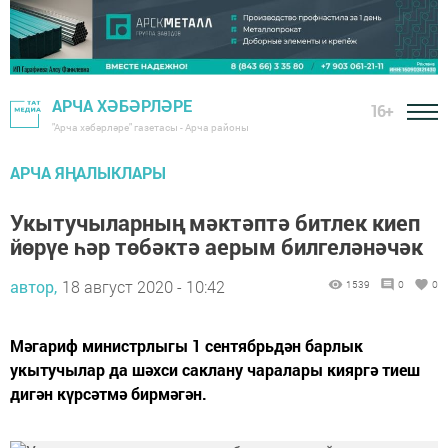
АРЧА ХӘБӘРЛӘРЕ
16+
"Арча хәбәрләре" газетасы - Арча районы
АРЧА ЯҢАЛЫКЛАРЫ
Укытучыларның мәктәптә битлек киеп
йөрүе һәр төбәктә аерым билгеләнәчәк
автор,
18 август 2020 - 10:42
1539
0
0
Мәгариф министрлыгы 1 сентябрьдән барлык
укытучылар да шәхси саклану чаралары кияргә тиеш
дигән күрсәтмә бирмәгән.