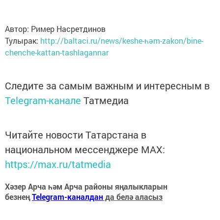
Автор: Ример Насретдинов
Тулырак:
http://baltaci.ru/news/keshe-һәm-zakon/bine-
chenche-kattan-tashlagannar
Следите за самым важным и интересным в
Telegram-канале
Татмедиа
Читайте новости Татарстана в
национальном мессенджере MАХ:
https://max.ru/tatmedia
Хәзер Арча һәм Арча районы яңалыкларын
безнең
Telegram-каналдан
да белә аласыз