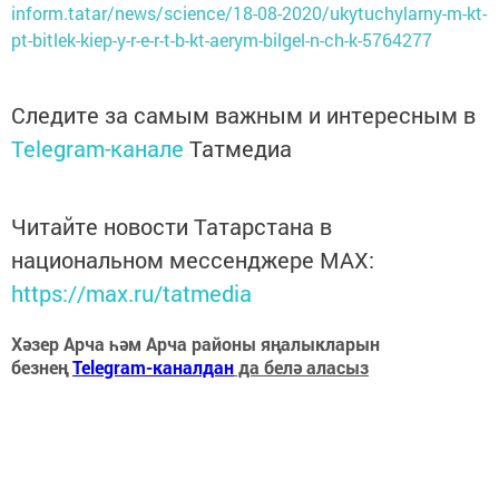
inform.tatar/news/science/18-08-2020/ukytuchylarny-m-kt-
pt-bitlek-kiep-y-r-e-r-t-b-kt-aerym-bilgel-n-ch-k-5764277
Следите за самым важным и интересным в
Telegram-канале
Татмедиа
Читайте новости Татарстана в
национальном мессенджере MАХ:
https://max.ru/tatmedia
Хәзер Арча һәм Арча районы яңалыкларын
безнең
Telegram-каналдан
да белә аласыз