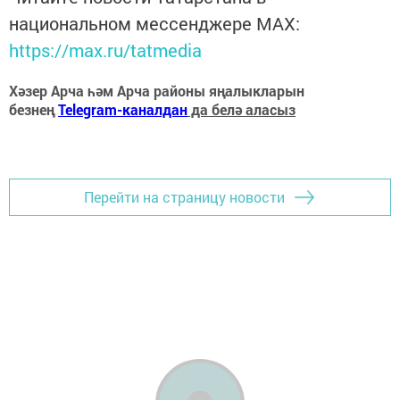
национальном мессенджере MАХ:
https://max.ru/tatmedia
Хәзер Арча һәм Арча районы яңалыкларын
безнең
Telegram-каналдан
да белә аласыз
Перейти на страницу новости