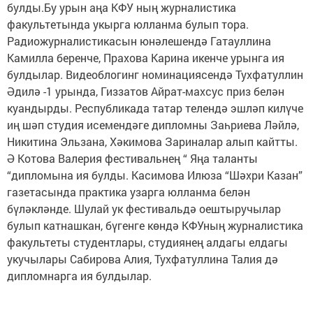
булды.Бу урын аңа КФУ ның журналистика
факультетында укырга юлланма булып тора.
Радиожурналистикасын юнәлешендә Гатауллина
Камилла беренче, Прахова Карина икенче урынга ия
булдылар. Видеоблогинг номинациясендә Тухфатуллин
Әдилә -1 урында, Гиззатов Айрат-махсус приз белән
куандырды. Республикада татар телендә эшләп килүче
иң шәп студия исемендәге дипломны Заһриева Ләйлә,
Никитина Эльзана, Хәкимова Зариналар алып кайтты.
Ә Котова Валерия фестивальнең “ Яңа таланты
“дипломына ия булды. Касимова Илюза “Шәхри Казан”
газетасында практика узарга юлланма белән
бүләкләнде. Шулай ук фестивальдә оештыручылар
булып катнашкан, бүгенге көндә КФУның журналистика
факультеты студентлары, студиянең алдагы елдагы
укучылары Сабирова Алия, Тухфатуллина Талия дә
дипломнарга ия булдылар.