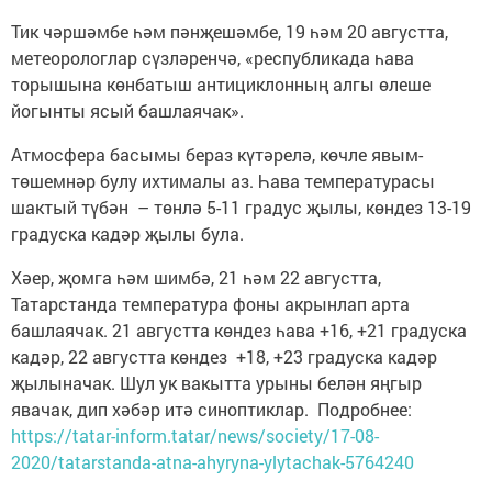
Тик чәршәмбе һәм пәнҗешәмбе, 19 һәм 20 августта,
метеорологлар сүзләренчә, «республикада һава
торышына көнбатыш антициклонның алгы өлеше
йогынты ясый башлаячак».
Атмосфера басымы бераз күтәрелә, көчле явым-
төшемнәр булу ихтималы аз. Һава температурасы
шактый түбән – төнлә 5-11 градус җылы, көндез 13-19
градуска кадәр җылы була.
Хәер, җомга һәм шимбә, 21 һәм 22 августта,
Татарстанда температура фоны акрынлап арта
башлаячак. 21 августта көндез һава +16, +21 градуска
кадәр, 22 августта көндез +18, +23 градуска кадәр
җылыначак. Шул ук вакытта урыны белән яңгыр
явачак, дип хәбәр итә синоптиклар. Подробнее:
https://tatar-inform.tatar/news/society/17-08-
2020/tatarstanda-atna-ahyryna-ylytachak-5764240