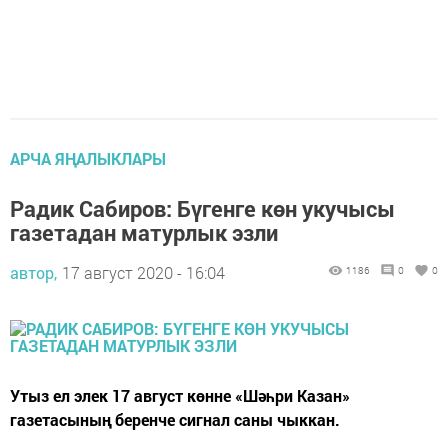
АРЧА ЯҢАЛЫКЛАРЫ
Радик Сабиров: Бүгенге көн укучысы
газетадан матурлык эзли
автор,
17 август 2020 - 16:04
1186
0
0
Утыз ел элек 17 август көнне «Шәһри Казан»
газетасының беренче сигнал саны чыккан.