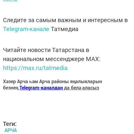
Следите за самым важным и интересным в
Telegram-канале
Татмедиа
Читайте новости Татарстана в
национальном мессенджере MАХ:
https://max.ru/tatmedia
Хәзер Арча һәм Арча районы яңалыкларын
безнең
Telegram-каналдан
да белә аласыз
Теги:
АРЧА