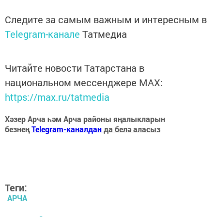
Следите за самым важным и интересным в
Telegram-канале
Татмедиа
Читайте новости Татарстана в
национальном мессенджере MАХ:
https://max.ru/tatmedia
Хәзер Арча һәм Арча районы яңалыкларын
безнең
Telegram-каналдан
да белә аласыз
Теги:
АРЧА