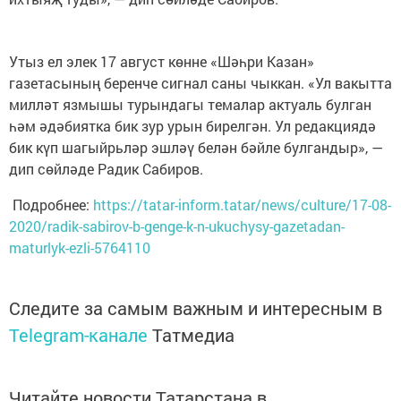
Утыз ел элек 17 август көнне «Шәһри Казан»
газетасының беренче сигнал саны чыккан. «Ул вакытта
милләт язмышы турындагы темалар актуаль булган
һәм әдәбиятка бик зур урын бирелгән. Ул редакциядә
бик күп шагыйрьләр эшләү белән бәйле булгандыр», —
дип сөйләде Радик Сабиров.
Подробнее:
https://tatar-inform.tatar/news/culture/17-08-
2020/radik-sabirov-b-genge-k-n-ukuchysy-gazetadan-
maturlyk-ezli-5764110
Следите за самым важным и интересным в
Telegram-канале
Татмедиа
Читайте новости Татарстана в