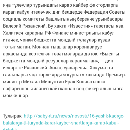
яңа түләүләр турындагы карар кайбер факторларга
карап кабул ителәчәк, дип белдерде Федерация Советы
социаль комитеты башлыгының беренче урынбасары
Валерий Рязанский. Бу хакта «Известия» газетасы яза.
Хәлиткеч карарны РФ Финанс министрлыгы кабул
итәчәк, чөнки бюджетта мондый түләүләр күздә
тотылмаган. Моннан тыш, алар коронавирус
аркасында кертелгән төзәтмәләрдә дә юк. «Быелгы
бюджетта мондый ресурслар каралмаган», — дип
искәртте Рязанский. Аның сүзләренчә, Хөкүмәттә
гаиләләргә яңа төрле ярдәм күрсәтү хакында Премьер-
министр Михаил Мишустин Ерак Көнчыгышка
сәфәреннән әйләнеп кайтканнан соң фикер алышырга
мөмкиннәр.
Тулырак:
http://saby-rt.ru/news/novosti/16-yashk-kadrge-
balalarga-tl-turynda-karar-kayber-shartlarga-karap-kabul-
itelchk