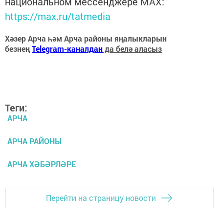
национальном мессенджере MАХ:
https://max.ru/tatmedia
Хәзер Арча һәм Арча районы яңалыкларын
безнең
Telegram-каналдан
да белә аласыз
Теги:
АРЧА
АРЧА РАЙОНЫ
АРЧА ХӘБӘРЛӘРЕ
Перейти на страницу новости