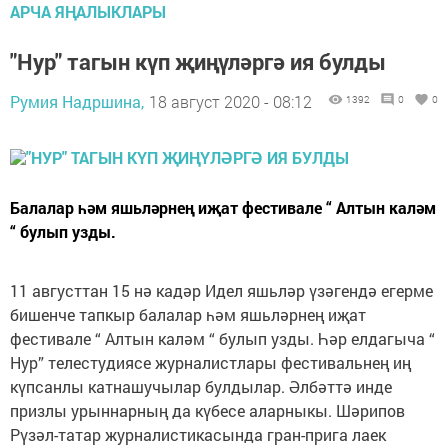
АРЧА ЯҢАЛЫКЛАРЫ
"Нур" тагын күп җиңүләргә ия булды
Румия Надршина,
18 август 2020 - 08:12
1392
0
0
Балалар һәм яшьләрнең иҗат фестивале “ Алтын каләм
“ булып узды.
11 августтан 15 нә кадәр Идел яшьләр үзәгендә егерме
бишенче тапкыр балалар һәм яшьләрнең иҗат
фестивале “ Алтын каләм “ булып узды. Һәр елдагыча “
Нур” телестудиясе журналистлары фестивальнең иң
күпсанлы катнашучылар булдылар. Әлбәттә инде
призлы урыннарның да күбесе аларныкы. Шәрипов
Рүзәл-татар журналистикасында гран-прига лаек