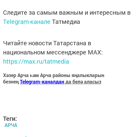
Следите за самым важным и интересным в
Telegram-канале
Татмедиа
Читайте новости Татарстана в
национальном мессенджере MАХ:
https://max.ru/tatmedia
Хәзер Арча һәм Арча районы яңалыкларын
безнең
Telegram-каналдан
да белә аласыз
Теги:
АРЧА