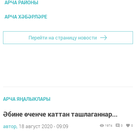
АРЧА РАЙОНЫ
АРЧА ХӘБӘРЛӘРЕ
Перейти на страницу новости
АРЧА ЯҢАЛЫКЛАРЫ
Әбине өченче каттан ташлаганнар...
автор,
18 август 2020 - 09:09
1974
0
0