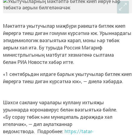
Мәктәптә укытучылар мәҗбүри рәвештә битлек киеп
йөрергә тиеш дигән гомуми күрсәтмә юк. Урыннардагы
эпидемиологик вәзгыятькә карап, моны һәр төбәк
аерым хәл итә. Бу турыда Россия Мәгариф
министрлыгының матбугат хезмәтенә сылтама
белән РИА Новости хәбәр итте.
«1 сентябрьдән илдәге барлык укытучылар битлек киеп
йөрергә тиеш дигән күрсәтмә юк», — диелә хәбәрдә.
Шәхси саклану чаралары куллану ихтыяҗы
урыннарда коронавирус белән вәзгыятькә бәйле.
«Бу сорау төбәк һәм муниципаль дәрәҗәдә хәл
ителәчәк», — дип аңлатканнар
ведомствода. Подробнее:
https://tatar-