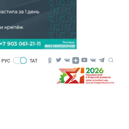
РУС
ТАТ