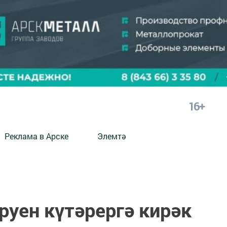
16+
Реклама в Арске
Элемтә
уен күтәрергә кирәк