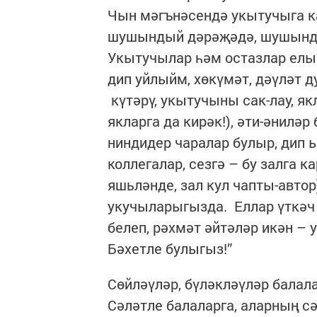
Чын мәгънәсендә укытучыга ка
шушындый дәрәҗәдә, шушынды
Укытучылар һәм остазлар елы
дип уйлыйм, хөкүмәт, дәүләт
күтәрү, укытучыны сак-лау, як
якларга да кирәк!), әти-әнилә
ниндидер чаралар булыр, дип 
коллегалар, сезгә – бу залга 
яшьләнде, зал кул чапты-автор)
укучыларыгызда. Еллар үткәч 
белеп, рәхмәт әйтәләр икән – 
Бәхетле булыгыз!”
Сөйләүләр, бүләкләүләр бала
Сәләтле балаларга, аларның сә