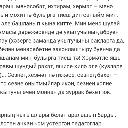
раш, мөнәсәбәт, ихтирам, хөрмәт – менә
й мохиттә булырга тиеш дип саныйм мин.
 әле башланып кына китте. Мин менә шулай
 думасы дәрәҗәсендә дә укытучының абруен
лау (хәзерге заманда укытучыны сакларга да,
р белән мөнәсәбәтне законлаштыру буенча да
ышанам мин, булырга тиеш тә! Хөрмәтле яшь
каравы шундый рәхәт, яшисе килә әле (күзләре
... Сезнең хезмәт нәтиҗәсе, сезнең бәхет –
тә сезне онытмыйлар икән, сезнең хәлне
укытучы өчен моннан да зуррак бәхет юк.
ларның чыгышлары белән аралашып барды.
ләтен ачкан һәм үстергән педагоглар