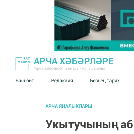
АРЧА ХӘБӘРЛӘРЕ
"Арча хәбәрләре" газетасы - Арча районы
Баш бит
Редакция
Безнең тарих
АРЧА ЯҢАЛЫКЛАРЫ
Укытучының абр