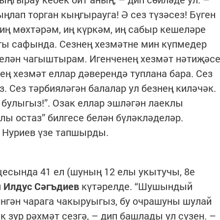
ыңлап торган кыңгырауга! Ә сез түзәсез! Бүген
 иң мөхтәрәм, иң күркәм, иң сабыр кешеләре
гы сафында. Сезнең хезмәтне мин күпмедер
белән чагыштырам. Игенченең хезмәт нәтиҗәс
нең хезмәт еллар дәверендә туплана бара. Сез
з. Сез тәрбияләгән балалар ул безнең киләчәк.
у булыгыз!”. Озак еллар эшләгән лаеклы
лы остаз” билгесе белән бүләкләделәр.
 Нуриев үзе тапшырды.
щесында 41 ел (шуның 12 елы укытучы, 8е
н
Илдус Сәгъдиев
күтәрелде. “Шушындый
нгән чарага чакыруыгыз, бу очрашуны шулай
 зур рәхмәт сезгә, – дип башлады ул сүзен. –