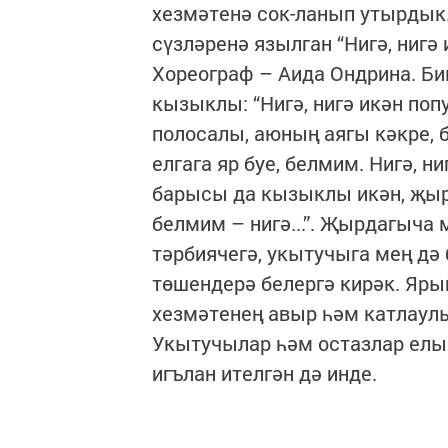
хезмәтенә сок-ланып утырдык.
сүзләренә язылган “Нигә, нигә
Хореограф – Аида Ондрина. Бик
кызыклы: “Нигә, нигә икән поп
полосалы, аюның аягы кәкре, б
елгага яр буе, белмим. Нигә, н
барысы да кызыклы икән, җырн
белмим – нигә...”. Җырдагыча 
тәрбиячегә, укытучыга мең дә 
төшендерә белергә кирәк. Ярый
хезмәтенең авыр һәм катлаулы 
Укытучылар һәм остазлар елы
игълан ителгән дә инде.