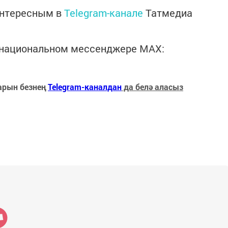
интересным в
Telegram-канале
Татмедиа
в национальном мессенджере MАХ:
арын безнең
Telegram-каналдан
да белә аласыз