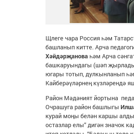
Щлеге чара Россия һәм Татарс
башланып китте. Арча педаго
Хәйдәрҗанова
һәм Арча сәнг
башкаруындагы (шәп җырладыл
югары тотып, дулкынланып һә
Кайберәүләрнең күзләрендә я
Район Мәдәният йортына педа
Очрашуга район башлыгы
Илш
курай моңы белән каршы алдыл
остазлар елы” дигән значок к
итеп котлады. “Баланың теле к