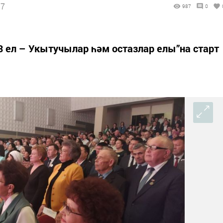
37
987
0
 ел – Укытучылар һәм остазлар елы”на старт