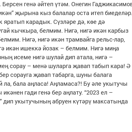
 Берсен генә әйтеп үтәм. Онегин Гаджикасимо
 икән” җырына кыз балалар оста итеп биеделәр
 яратып карадык. Сүзләре дә, көе дә
угай кычкыра, белмим. Нигә, нигә икән карбыз
елмим. Нигә, нигә икән трамвайга рельс-лар,
игә икән ишеккә йозак – белмим. Нигә миңа
ың исеме нигә шулай дип атала, нигә –
мең сорау – менә шуларга җавап табып кара! Ә
бер сорауга җавап табарга, шуны балага
 ла, бала аңласа! Аңламаса?! Бу әле укытучы
икәнен гади генә бер аңлату. “2023 ел –
” дип укытучының абруен күтәрү максатында