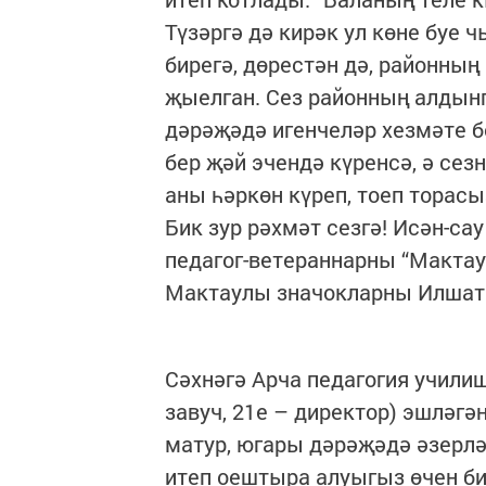
Түзәргә дә кирәк ул көне буе ч
бирегә, дөрестән дә, районның
җыелган. Сез районның алдын
дәрәҗәдә игенчеләр хезмәте 
бер җәй эчендә күренсә, ә сез
аны һәркөн күреп, тоеп торасы
Бик зур рәхмәт сезгә! Исән-са
педагог-ветераннарны “Мактау
Мактаулы значокларны Илшат
Сәхнәгә Арча педагогия учили
завуч, 21е – директор) эшләгә
матур, югары дәрәҗәдә әзерлә
итеп оештыра алуыгыз өчен бик