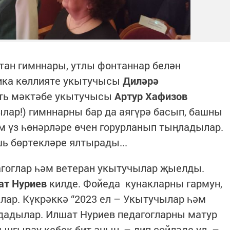
тан гимннары, утлы фонтаннар белән
гика көллияте укытучысы
Диләрә
ать мәктәбе укытучысы
Артур Хафизов
ар!) гимннарны бар да аягүрә басып, башны
м үз һөнәрләре өчен горурланып тыңладылар.
шь бөртекләре ялтырады...
гоглар һәм ветеран укытучылар җыелды.
ат Нуриев
килде. Фойеда кунакларны гармун,
ар. Күкрәккә “2023 ел – Укытучылар һәм
ададылар. Илшат Нуриев педагогларны матур
ыңгырау кебек бит аның, – дип сөйләде ул. –