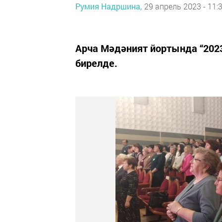
Румия Надршина,
29 апрель 2023 - 11:
Арча Мәдәният йортында “2023
бирелде.