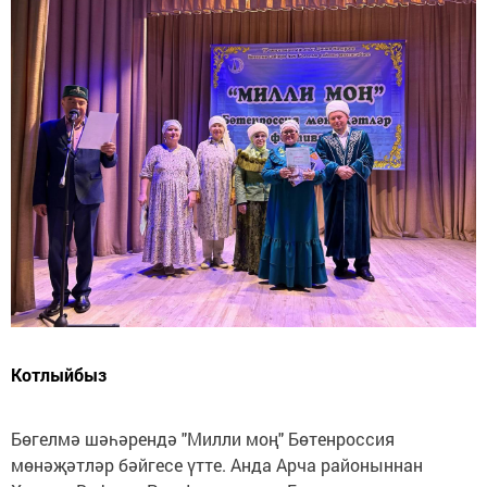
Котлыйбыз
Бөгелмә шәһәрендә "Милли моң" Бөтенроссия
мөнәҗәтләр бәйгесе үтте. Анда Арча районыннан