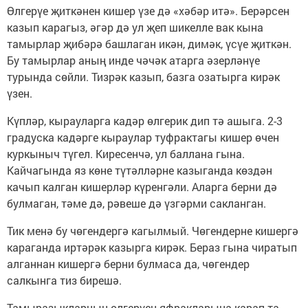
Өлгерүе җиткәнен кишер үзе дә «хәбәр итә». Берәрсен
казып карагыз, әгәр дә ул җеп шикелле вак кына
тамырлар җибәрә башлаган икән, димәк, үсүе җиткән.
Бу тамырлар аның инде чәчәк атарга әзерләнүе
турында сөйли. Тизрәк казып, базга озатырга кирәк
үзен.
Күпләр, кырауларга кадәр өлгерик дип тә ашыга. 2-3
градуска кадәрге кыраулар туфрактагы кишер өчен
куркыныч түгел. Киресенчә, ул баллана гына.
Кайчагында яз көне түтәлләрне казыганда көздән
качып калган кишерләр күренгәли. Аларга берни дә
булмаган, тәме дә, рәвеше дә үзгәрми сакланган.
Тик менә бу чөгендергә кагылмый. Чөгендерне кишергә
караганда иртәрәк казырга кирәк. Бераз гына чиратып
алганнан кишергә берни булмаса да, чөгендер
салкынга тиз бирешә.
Тамыразыкларның өлгерүен яфракларына карап та