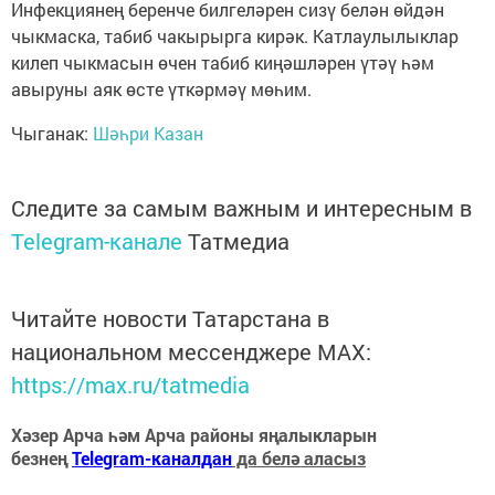
Инфекциянең беренче билгеләрен сизү белән өйдән
чыкмаска, табиб чакырырга кирәк. Катлаулылыклар
килеп чыкмасын өчен табиб киңәшләрен үтәү һәм
авыруны аяк өсте үткәрмәү мөһим.
Чыганак:
Шәһри Казан
Следите за самым важным и интересным в
Telegram-канале
Татмедиа
Читайте новости Татарстана в
национальном мессенджере MАХ:
https://max.ru/tatmedia
Хәзер Арча һәм Арча районы яңалыкларын
безнең
Telegram-каналдан
да белә аласыз