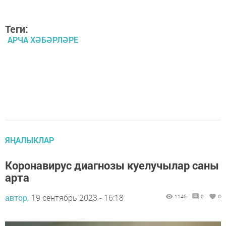
Теги:
АРЧА ХӘБӘРЛӘРЕ
ЯҢАЛЫКЛАР
Коронавирус диагнозы куелучылар саны
арта
автор,
19 сентябрь 2023 - 16:18
1145
0
0