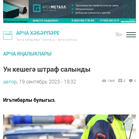
АРЧА ХӘБӘРЛӘРЕ
16+
"Арча хәбәрләре" газетасы - Арча районы
АРЧА ЯҢАЛЫКЛАРЫ
Ун кешегә штраф салынды
автор,
19 сентябрь 2023 - 19:32
1365
0
0
Игътибарлы булыгыз.