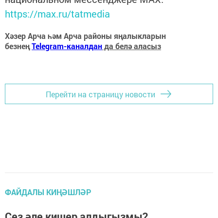
https://max.ru/tatmedia
Хәзер Арча һәм Арча районы яңалыкларын
безнең
Telegram-каналдан
да белә аласыз
Перейти на страницу новости
ФАЙДАЛЫ КИҢӘШЛӘР
Сез әле кишер алдыгызмы?