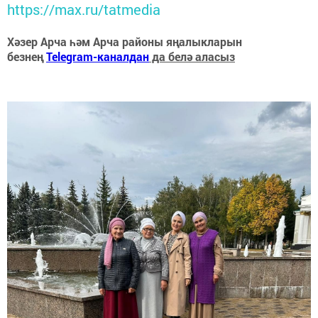
https://max.ru/tatmedia
Хәзер Арча һәм Арча районы яңалыкларын
безнең
Telegram-каналдан
да белә аласыз