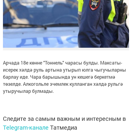
Арчада 18е көнне "Тоннель" чарасы булды. Максаты-
исерек хәлдә руль артына утырып юлга чыгучыларны
барлау иде. Чара барышында ун кешегә беркетмә
төзелде. Алкогольле эчемлек кулланган хәлдә рульгә
утыручылар булмады.
Следите за самым важным и интересным в
Telegram-канале
Татмедиа