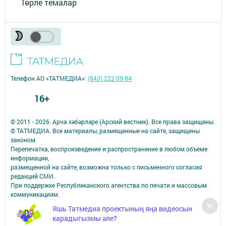
Төрле темалар
Телефон АО «ТАТМЕДИА»:
(843) 222 09 84
16+
© 2011 - 2026. Арча хәбәрләре (Арский вестник). Все права защищены.
© ТАТМЕДИА. Все материалы, размещенные на сайте, защищены
законом.
Перепечатка, воспроизведение и распространение в любом объеме
информации,
размещенной на сайте, возможна только с письменного согласия
редакций СМИ.
При поддержке Республиканского агентства по печати и массовым
коммуникациям.
Наименование СМИ: Арча хәбәрләре (Арский вестник)
Яшь Татмедиа проектының яңа видеосын
СМИ зарегистрировано Федеральной службой по надзору в сфере
карадыгызмы әле?
связи,