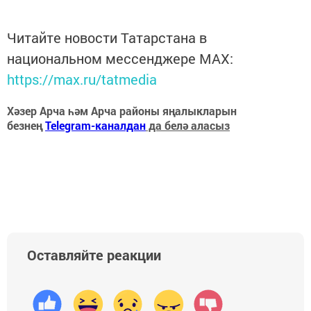
Читайте новости Татарстана в
национальном мессенджере MАХ:
https://max.ru/tatmedia
Хәзер Арча һәм Арча районы яңалыкларын
безнең
Telegram-каналдан
да белә аласыз
Оставляйте реакции