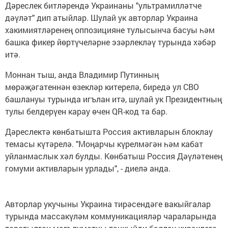
Дәреслек битләрендә Украинаны "ультрамилләтче
дәүләт" дип атыйлар. Шулай ук авторлар Украина
хакимиятләренең оппозицияне тулысынча басуы һәм
башка фикер йөртүчеләрне эзәрлекләү турында хәбәр
итә.
Моннан тыш, анда Владимир Путинның
мөрәҗәгатеннән өзекләр китерелә, биредә ул СВО
башлануы турында игълан итә, шулай ук Президентның
тулы белдерүен карау өчен QR-код та бар.
Дәреслектә көнбатышта Россия активларын блоклау
темасы күтәрелә. "Моңарчы күрелмәгән һәм кабат
уйланмаслык хәл булды. Көнбатыш Россия Дәүләтенең
гомуми активларын урлады", - диелә анда.
Авторлар укучыны Украина тирәсендәге вакыйгалар
турында массакүләм коммуникацияләр чараларында