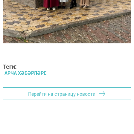
Теги:
АРЧА ХӘБӘРЛӘРЕ
Перейти на страницу новости