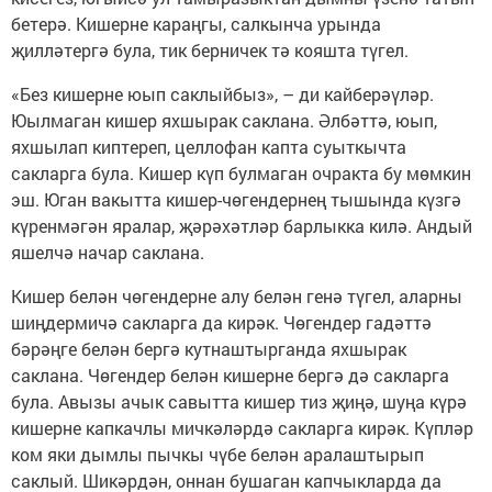
бетерә. Кишерне караңгы, салкынча урында
җилләтергә була, тик берничек тә кояшта түгел.
«Без кишерне юып саклыйбыз», – ди кайберәүләр.
Юылмаган кишер яхшырак саклана. Әлбәттә, юып,
яхшылап киптереп, целлофан капта суыткычта
сакларга була. Кишер күп булмаган очракта бу мөмкин
эш. Юган вакытта кишер-чөгендернең тышында күзгә
күренмәгән яралар, җәрәхәтләр барлыкка килә. Андый
яшелчә начар саклана.
Кишер белән чөгендерне алу белән генә түгел, аларны
шиңдермичә сакларга да кирәк. Чөгендер гадәттә
бәрәңге белән бергә кутнаштырганда яхшырак
саклана. Чөгендер белән кишерне бергә дә сакларга
була. Авызы ачык савытта кишер тиз җиңә, шуңа күрә
кишерне капкачлы мичкәләрдә сакларга кирәк. Күпләр
ком яки дымлы пычкы чүбе белән аралаштырып
саклый. Шикәрдән, оннан бушаган капчыкларда да