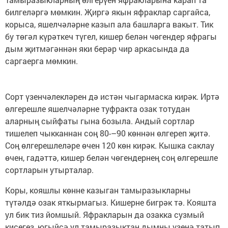
билгеләргә мөмкин. Җиргә якын яфраклар саргайса,
корыса, яшелчәләрне казып ала башларга вакыт. Тик
бу төгәл күрәткеч түгел, кишер белән чөгендер яфрагы
дым җитмәгәннән яки берәр чир аркасында да
саргаерга мөмкин.
Сорт үзенчәлекләрен дә истән чыгармаска кирәк. Иртә
өлгерешле яшелчәләрне туфракта озак тотудан
аларның сыйфаты гына бозыла. Андый сортлар
тишелеп чыкканнан соң 80-–90 көннән өлгереп җитә.
Соң өлгерешлеләре өчен 120 көн кирәк. Кышка саклау
өчен, гадәттә, кишер белән чөгендернең соң өлгерешле
сортларын утырталар.
Коры, кояшлы көнне казыган тамыразыкларны
түтәлдә озак яткырмагыз. Кишерне бигрәк тә. Кояшта
ул бик тиз йомшый. Яфракларын да озакка сузмый
кисегез, югыйсә ул тамыразыктан дымны үзенә татып