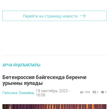
Перейти на страницу новости
АРЧА ЯҢАЛЫКЛАРЫ
Бөтенроссия бәйгесендә беренче
урынны яулады
19 сентябрь 2023 -
Гөлсинә Зәкиева,
1059
0
0
16:09