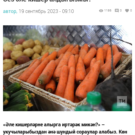
автор,
19 сентябрь 2023 - 09:10
1186
0
0
«Әле кишерләрне алырга иртәрәк микән?» –
укучыларыбыздан әнә шундый сораулар алабыз. Көн