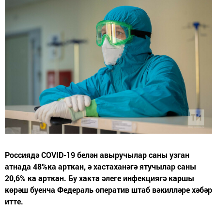
Россиядә COVID-19 белән авыручылар саны узган
атнада 48%ка арткан, ә хастаханәгә ятучылар саны
20,6% ка арткан. Бу хакта әлеге инфекциягә каршы
көрәш буенча Федераль оператив штаб вәкилләре хәбәр
итте.