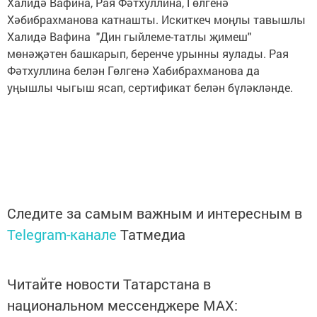
Халидә Вафина, Рая Фәтхуллина, Гөлгенә
Хәбибрахманова катнашты. Искиткеч моңлы тавышлы
Халидә Вафина "Дин гыйлеме-татлы җимеш"
мөнәҗәтен башкарып, беренче урынны яулады. Рая
Фәтхуллина белән Гөлгенә Хабибрахманова да
уңышлы чыгыш ясап, сертификат белән бүләкләнде.
Следите за самым важным и интересным в
Telegram-канале
Татмедиа
Читайте новости Татарстана в
национальном мессенджере MАХ: