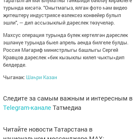
таратылган мәгълүматны тәнкыйди бәяләү кирәклеге
турында кисәтә. "Онытмагыз, ялган фото һәм видео
җитештерү индустриясе өзлексез конвейер булып
эшли", — дип ассызыклый дәреслек төзүчеләр.
Махсус операция турында бүлек кертелгән дәреслек
эшләнүе турында быел апрель аенда билгеле булды.
Россия Мәгариф министрлыгы башлыгы Сергей
Кравцов дәреслек «бик кызыклы килеп чыкты»дип
белдерде.
Чыганак:
Шәһри Казан
Следите за самым важным и интересным в
Telegram-канале
Татмедиа
Читайте новости Татарстана в
национальном мессенджере MАХ: