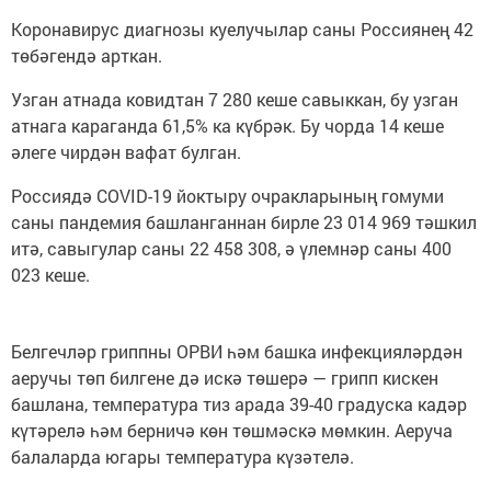
Коронавирус диагнозы куелучылар саны Россиянең 42
төбәгендә арткан.
Узган атнада ковидтан 7 280 кеше савыккан, бу узган
атнага караганда 61,5% ка күбрәк. Бу чорда 14 кеше
әлеге чирдән вафат булган.
Россиядә COVID-19 йоктыру очракларының гомуми
саны пандемия башланганнан бирле 23 014 969 тәшкил
итә, савыгулар саны 22 458 308, ә үлемнәр саны 400
023 кеше.
Белгечләр гриппны ОРВИ һәм башка инфекцияләрдән
аеручы төп билгене дә искә төшерә — грипп кискен
башлана, температура тиз арада 39-40 градуска кадәр
күтәрелә һәм берничә көн төшмәскә мөмкин. Аеруча
балаларда югары температура күзәтелә.