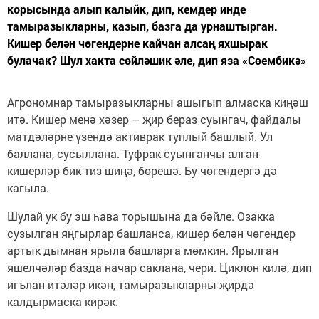
корысында алып калыйк, дип, кемдер инде
тамыразыкларны, казып, базга да урнаштырган.
Кишер белән чөгендерне кайчан алсаң яхшырак
булачак? Шул хакта сөйләшик әле, дип яза «Сөембикә»
Агрономнар тамыразыкларны ашыгып алмаска киңәш
итә. Кишер менә хәзер – җир бераз суынгач, файдалы
матдәләрне үзендә активрак туплый башлый. Ул
баллана, сусыллана. Туфрак суынганчы алган
кишерләр бик тиз шиңә, бөрешә. Бу чөгендергә дә
кагыла.
Шулай ук бу эш һава торышына да бәйле. Озакка
сузылган яңгырлар башланса, кишер белән чөгендер
артык дымнан ярыла башларга мөмкин. Ярылган
яшелчәләр базда начар саклана, чери. Циклон килә, дип
игълан итәләр икән, тамыразыкларны җирдә
калдырмаска кирәк.