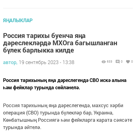
ЯҢАЛЫКЛАР
Россия тарихы буенча яңа
дәреслекләрдә МХОга багышланган
бүлек барлыкка килде
автор,
19 сентябрь 2023 - 13:38
633
0
0
Россия тарихының яңа дәреслегендә СВО искә алына
һәм фейклар турында сөйләнелә.
Россия тарихының яңа дәреслегендә, махсус хәрби
операция (СВО) турында бүлекләр бар, Украина,
Көнбатышның Россиягә һәм фейкларга карата сәясәте
турында әйтелә.