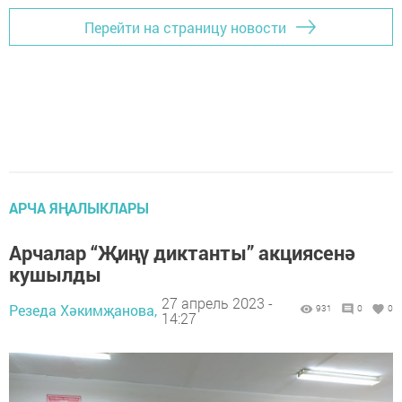
Перейти на страницу новости
АРЧА ЯҢАЛЫКЛАРЫ
Арчалар “Җиңү диктанты” акциясенә
кушылды
27 апрель 2023 -
Резеда Хәкимҗанова,
931
0
0
14:27