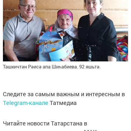
Ташкичтән Рәисә апа Шиһабиева. 92 яшьтә.
Следите за самым важным и интересным в
Telegram-канале
Татмедиа
Читайте новости Татарстана в