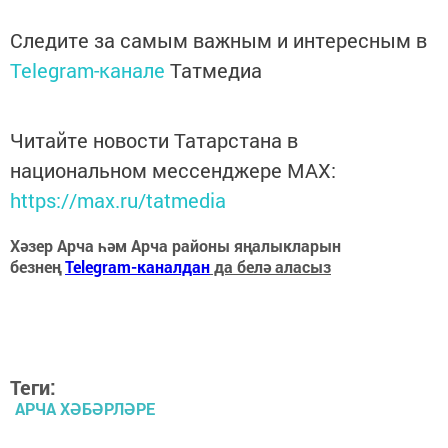
Следите за самым важным и интересным в
Telegram-канале
Татмедиа
Читайте новости Татарстана в
национальном мессенджере MАХ:
https://max.ru/tatmedia
Хәзер Арча һәм Арча районы яңалыкларын
безнең
Telegram-каналдан
да белә аласыз
Теги:
АРЧА ХӘБӘРЛӘРЕ