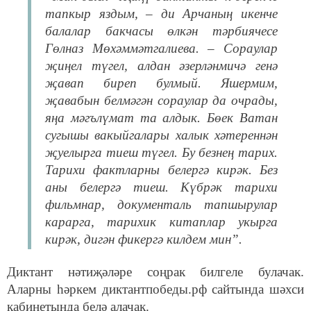
тапкыр яздым, – ди Арчаның икенче
балалар бакчасы өлкән тәрбиячесе
Гөлназ Мөхәммәтгалиева. – Сораулар
җиңел түгел, алдан әзерләнмичә генә
җавап биреп булмый. Яшермим,
җавабын белмәгән сораулар да очрады,
яңа мәгълүмат та алдык. Бөек Ватан
сугышы вакыйгалары халык хәтереннән
җуелырга тиеш түгел. Бу безнең тарих.
Тарихи фактларны белергә кирәк. Без
аны белергә тиеш. Күбрәк тарихи
фильмнар, документаль тапшырулар
карарга, тарихик китаплар укырга
кирәк, дигән фикергә килдем мин”.
Диктант нәтиҗәләре соңрак билгеле булачак.
Аларны һәркем диктантпобеды.рф сайтында шәхси
кабинетында белә алачак.