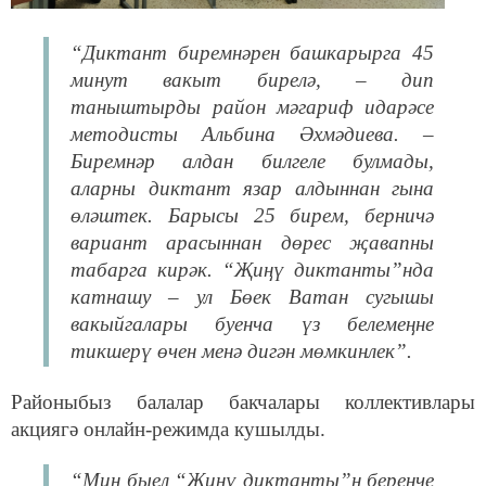
“Диктант биремнәрен башкарырга 45
минут вакыт бирелә, – дип
таныштырды район мәгариф идарәсе
методисты Альбина Әхмәдиева. –
Биремнәр алдан билгеле булмады,
аларны диктант язар алдыннан гына
өләштек. Барысы 25 бирем, берничә
вариант арасыннан дөрес җавапны
табарга кирәк. “Җиңү диктанты”нда
катнашу – ул Бөек Ватан сугышы
вакыйгалары буенча үз белемеңне
тикшерү өчен менә дигән мөмкинлек”.
Районыбыз балалар бакчалары коллективлары
акциягә онлайн-режимда кушылды.
“Мин быел “Җиңү диктанты”н беренче