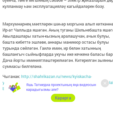
буенча, төнге янгынның сәбәбе – электр җиһазларын дө
кулланмау һәм эксплуатацияләү кагыйдәләрен бозу.
Мәрхүмнәрнең мәетләрен шәһәр моргына алып киткәннә
Ир-ат Чаллыда яшәгән. Аның туганы Шильнебашта яшәг
Авылдашлары хатын-кызның аралашучан, ачык булуы,
башта кибеттә эшләве, аннары маникюр остасы булуы
турында сөйләгән. Гаилә имин, ир белән хатынның
башлангыч сыйныфларда укучы ике кечкенә баласы бар
Дача йорты иминиятләштерелмәгән. Китерелгән зыянн
суммасы билгеләнә.
Чыганак:
http://shahrikazan.ru/news/kyiskacha-
ya%D2%A3alyiklar/challyda-faiga-dachada-yangyn-chygyp-la
Яшь Татмедиа проектының яңа видеосын
bulgan-khatynny-ike-balasy-yatim-kalgan
карадыгызмы әле?
Карарга