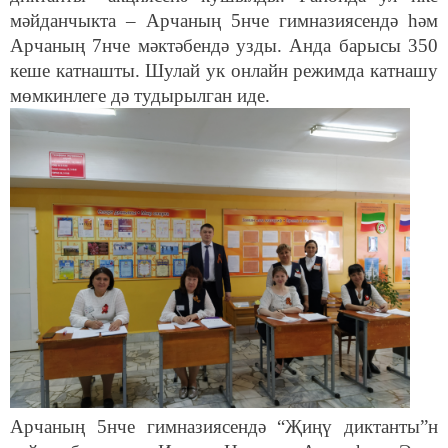
мәйданчыкта – Арчаның 5нче гимназиясендә һәм
Арчаның 7нче мәктәбендә узды. Анда барысы 350
кеше катнашты. Шулай ук онлайн режимда катнашу
мөмкинлеге дә тудырылган иде.
Арчаның 5нче гимназиясендә “Җиңү диктанты”н