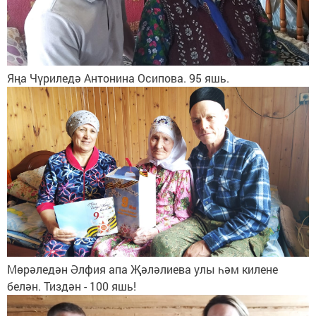
Яңа Чүриледә Антонина Осипова. 95 яшь.
Мөрәледән Әлфия апа Җәләлиева улы һәм килене
белән. Тиздән - 100 яшь!