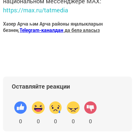
национальном мессенджере MАХ:
https://max.ru/tatmedia
Хәзер Арча һәм Арча районы яңалыкларын
безнең
Telegram-каналдан
да белә аласыз
Оставляйте реакции
0
0
0
0
0