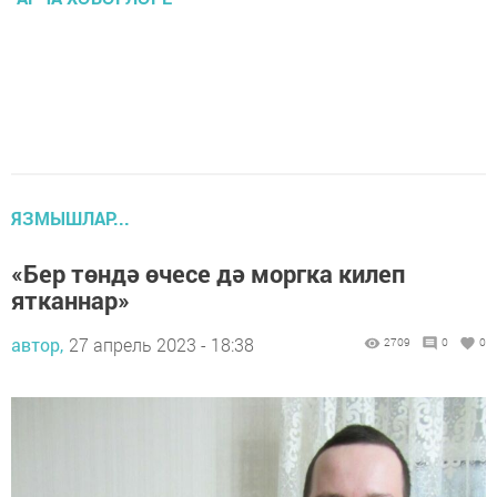
ЯЗМЫШЛАР...
«Бер төндә өчесе дә моргка килеп
ятканнар»
автор,
27 апрель 2023 - 18:38
2709
0
0