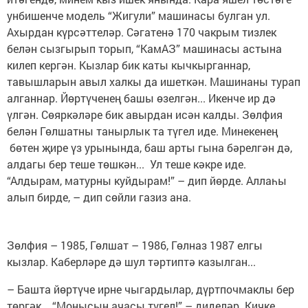
унбишенче модель “Жигули” машинасы булган ул.
Ахырдан күрсәттеләр. Сәгатенә 170 чакрым тизлек
белән сызгырып торып, “КамАЗ” машинасы астына
килеп кергән. Кызлар бик каты кычкырганнар,
тавышларын авыл халкы да ишеткән. Машинаны турап
алганнар. Йөртүченең башы өзелгән... Икенче ир дә
үлгән. Сөяркәләре бик авырдан исән калды. Зөлфия
белән Гөлшатны танырлык та түгел иде. Минекенең
бөтен җире үз урынында, баш арты гына бәрелгән дә,
алдагы бер теше төшкән... Ул теше кәкре иде.
“Алдырам, матурны куйдырам!” – дип йөрде. Аллаһы
алып бирде, – дип сөйли газиз ана.
Зөлфия – 1985, Гөлшат – 1986, Гөлназ 1987 елгы
кызлар. Каберләре дә шул тәртиптә казылган...
– Башта йөртүче ирне чыгардылар, дүртпочмаклы бер
төргәк... “Монысын ачасы түгел!” – диделәр. Кичке