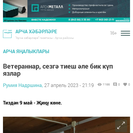
АРЧА ХӘБӘРЛӘРЕ
16+
"Арча хәбәрләре" газетасы - Арча районы
АРЧА ЯҢАЛЫКЛАРЫ
Ветераннар, сезгә тиеш әле бик күп
язлар
Румия Надршина,
27 апрель 2023 - 21:19
1166
0
0
Тиздән 9 май - Җиңү көне.