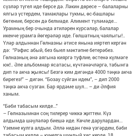
сүзләр түгел иде берсе дә. Ләкин дөресе – балаларны
ялгыз үстердем, тамаклары тукмы, өс-башлары
бөтенме, берсен дә белмәде. Алимент түләмәде...
Урамның бер очында әтиләрен күрсәләр, балалар
икенче урамга йөгерәләр иде. Гөлшатның чаялыгы!..
Үләр алдыннан Гөлназны әтисе янына ияртеп кергән
дә: “Рәфис абый, без быел мәктәпне бетерәбез.
Гөлназның әнә аягына кияргә туфлие, өстенә күлмәге
юк!.. Әле альбомнар ясатасы, күчтәнәчләргә, табынга
дип тә акча җыясы! Безгә ким дигәндә 4000 тәңкә акча
бирегез!” – дигән. “Бозау суйган идем”, – дип 2000
тәңкә акча сузган. Бар ярдәме шул... – ди Әлфия
ханым.
“Бәби табасым килде...”
– Гөлназымнан соң тилерер чиккә җиттем. Күз
алдымда шәүләләр биешә иде. Көчле дарулардан...
Үземне кулга алдым. Әллә нидән генә үзгәрдем, бәби
табасым килде – күңелгә шундый хис керде. 18