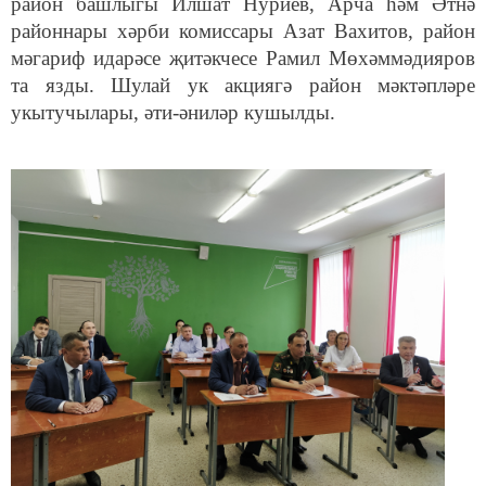
район башлыгы Илшат Нуриев, Арча һәм Әтнә
районнары хәрби комиссары Азат Вахитов, район
мәгариф идарәсе җитәкчесе Рамил Мөхәммәдияров
та язды. Шулай ук акциягә район мәктәпләре
укытучылары, әти-әниләр кушылды.