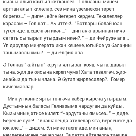
кызны алып кайтып киткәнсез... Гөлназны минем
арттан алып киләләр, сез миңа үземнекен төреп
бирегез...” – дигәч, өйгә йөгереп кердем. Текәлепләр
карасам – Гөлшат... Аһ иттек!.. “Ботлары болай юан
түгел иде, шешенгән икән...” – дип аякларыннан ничә
сәгать сыпырып утырдым икән?..” – ди Фәйрүзә апа...
Ул дарулар миңгерәтә икән кешене, югыйсә үз балаңны
танымаслыкмы?.. – ди Әлфия апа.
Ә Гөлназ “кайтып” керүгә ялтырап кояш чыга, давыл
тына, җил дә оясына кереп чума! Хата төзәлгәч, җир-
анабыз да тынычлана. Ә бутап җирләсәләр?.. Гомер
кичермәсләр.
– Мин ул көнне ярты төнгәчә кабер кырена утырдым.
Дустымның баласы Гөлназыма чардуган да куйды.
Кызымның әтисе килеп: “Чардуганы ямьсез...” – диде.
Беренче сүзе!.. “Янәшәсендә әтилеләр ята, берсенеке дә
юк әле...” – дидем. Ул мине гаепләде, мин аның
кемлеген исенә төшердем. Зиратта әйтелергә тиешле