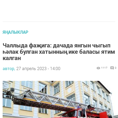
ЯҢАЛЫКЛАР
Чаллыда фаҗига: дачада янгын чыгып
һәлак булган хатынның ике баласы ятим
калган
автор,
27 апрель 2023 - 14:00
1117
0