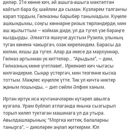
диләр. 21е көнне кич, әй ашыга-ашыга мәктәптән
кайтып бара бу, шәйлим дә сыман. Күзләрем талганчы
карап тордым, Гөлназны барыбер танымадым. Күңеле
ашкындымы, соңгы көннәрне ризык төрләндерде, мин
аш җылыттым – коймак диде, ул да түгел үзе бәрәңге
кыздырды. Әлмәттә яшәүче дустым Рузилә, улының
туган көненә чакыргач, озак киреләндем. Барасы да
килми, яхшы да түгел. Алар да икесе дә мәрхүмнәр,
Гөлназ артыннан ук киттеләр... “Арыдым”, – дим,
Гөлназның мине үгетләве!.. Иркенәеп кич чыгасы
килгәндерме. Сыңар үстергәч, мин тезгенне кыска
тоттым. Мәҗлес күңелле үтте. Тик ул кичтә никтер
җаным пошынды, – дип сөйли Әлфия ханым.
Иртән иртүк исә күчтәнәчләрен күтәреп авылга
кузгала. Урам буйлап атлаганда янына сызгырып
торып килеп туктаган машинага ул да утыра.
Авылдашларының: “Моргка киттек, балаларны
танырга”, – диюләрен аңлап җиткерми. Юл