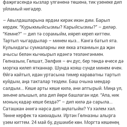
фаҗигасендә кызлар үлгәненә төшенә, тик үзенеке дип
уйламый нигәдер.
– Авылдашларына ярдәм кирәк икән дим. Барып
кердек. “Курыкмыйсызмы? Карыйсызмы?” – диләр.
“Кемне?” — дип тә сорамыйм, ияреп кереп киттем.
Тартып чыгардылар – минем кыз... Канга батып ята.
Кулымдагы сумкаларны ике якка атканмын да җан
ачысы белән кычкырып идәнгә тезләнгәнмен.
Гөлназым, Гөлшат, Зөлфия – өч дус, бер төндә өчесе дә
моргка килеп ятканнар. Шунда кояш сүнде минем өчен.
Өйгә кайтып, идән уртасына тимер караватны тартып
куйдым, аңа такталар тездем. Баш очына мендәр
салдым... Кеше арты кеше килә, әни аптырый. Миңа ул,
зиһене алышып, апа дип йөри башлаган иде. “Апа, ник
моның кадәр кеше бездә?” – дип килә дә сарыла...
Саташкан әнигә нәрсә дип аңлатыйм? Үз хәлем хәл.
Төнне керфек тә какмадым. Иртән Гөлназны алырга
үзем киттем. 24 май бу, дүшәмбе көн. Моргта кешенең