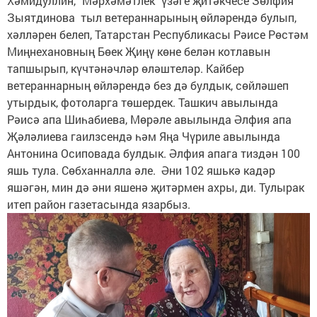
Хәмидуллин, "Мәрхәмәтлек" үзәге җитәкчесе Зөлфия
Зыятдинова тыл ветераннарының өйләрендә булып,
хәлләрен белеп, Татарстан Республикасы Рәисе Рөстәм
Миңнехановның Бөек Җиңү көне белән котлавын
тапшырып, күчтәнәчләр өләштеләр. Кайбер
ветераннарның өйләрендә без дә булдык, сөйләшеп
утырдык, фотоларга төшердек. Ташкич авылында
Рәисә апа Шиһабиева, Мөрәле авылында Әлфия апа
Җәләлиева гаилзсендә һәм Яңа Чүриле авылында
Антонина Осиповада булдык. Әлфия апага тиздән 100
яшь тула. Сөбханналла әле. Әни 102 яшькә кадәр
яшәгән, мин дә әни яшенә җитәрмен ахры, ди. Тулырак
итеп район газетасында язарбыз.