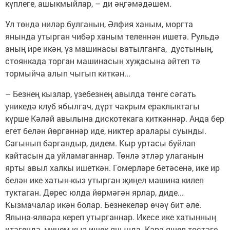
күплеге, ашыкмыйлар, – ди әңгәмәдәшем.
Ул төндә ниләр булганын, Әлфия ханым, моргта
янында утырган чибәр ханым теленнән ишетә. Рульдә
аның ире икән, үз машинасы ватылганга, дустының,
стоянкада торган машинасын хуҗасына әйтеп тә
тормыйча алып чыгып киткән...
– Безнең кызлар, үзебезнең авылда төнге сәгать
уникедә клуб ябылгач, дүрт чакрым ераклыктагы
күрше Кәләй авылына дискотекага киткәннәр. Анда бер
егет белән йөргәннәр иде, никтер аралары суынды.
Сагынып баргандыр, дидем. Кыр уртасы буйлап
кайтасын да уйламаганнар. Төнлә этләр улаганын
ярты авыл халкы ишеткән. Гомерләре бетәсенә, ике ир
белән ике хатын-кыз утырган җиңел машина килеп
туктаган. Дөрес юлда йөрмәгән ярлар, диде...
Кызмачалар икән болар. Безнекеләр өчәү бит әле.
Ялына-ялвара кереп утырганнар. Икесе ике хатынның
итәгендә, минем кыз ишек янында. Кара яшел төстәге