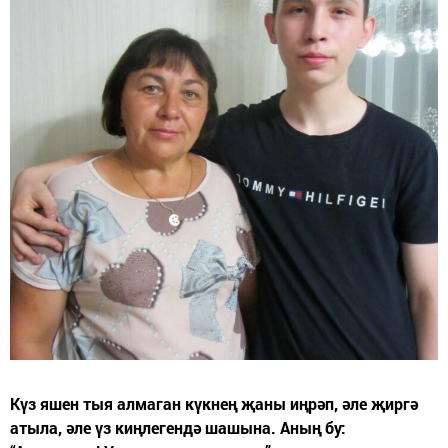
Күз яшен тыя алмаган күкнең җаны иңрәп, әле җиргә
атыла, әле үз киңлегендә шашына. Аның бу: