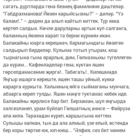
сәгать дүртләрдә генә безнең фамилияне дәштеләр.
“Габдрахманова! Йөзен карыйсызмы?” – диләр. “Үз
балам!..” – дидем дә алып кайтып киттек. Түр якка
кертеп салдык. Көчле даруларны артык күп салганга,
баламның йөзенә карап та берни күрмим икән.
Балакайны юарга керешкәч, бармагындагы йөзеген
салдырып бирделәр. Кулыма тотып утырам, кош
тырнагына гына ярарлык, дим, Гөлназныкы түгеллеген
дә күрәм... Кәфенләделәр генә, күктән яшен
гөрселдәмәсенме җиргә!.. Табигать!.. Килешмәде.
Яңгыр ишәргә кереште, яшен ташы уйный, күккә
карарга куркыта. Халыкның өйгә сыймаганы мунчага,
абзарга кереп тулды. Яшен мәңге туктамас кебек иде.
Балакайны җирлисе бар бит. Берзаман, шул яңгырда
хәлсезләнеп, урам буйлап Гөлшатның әнисе – Фәйрүзә
апа килә. Тәрәзәдән күреп, каршысына киттем.
Сулышы капкан, тын да ала алмый, үзе елый, өстендә
бер коры төртке юк, юп-юеш... “Әлфия, сез бит минем