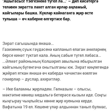
“Ашыгасыз! Үзегезнеке түгел лә...” – дип кисәтергә
теләвен зиратта ләхет алган ирләр аңламый,
кайгылары башка. Күкләр кайнаганга җир өсте
тулыша – өч каберне өлгертәсе бар.
Зират сагышында янәшә...
Газизенең суык гәүдәсенә капланып елаган әниләрнең
берсе кинәт туктап кала. Аның сабые түгел ләбаса...
...Әлмәт районының Колшәрип авылына ябырылган
кайгының бүгенгәчә онытылганы юк. Зират киңлегендә
җәйрәп яткан янәшә өч кабердә чәчәктән өзелгән
гомерләр – дуслар, ахирәтләр.
– Ике баламны җирләдем. Гөлназым – олысы,
мәктәпне көмеш медальгә бетерәсе кызым иде. Соңгы
кыңгырау чыңлыйсы көнне җир куенына керде.
Вафатына 19 ел. Кешене үләр алдыннан танып булмас,