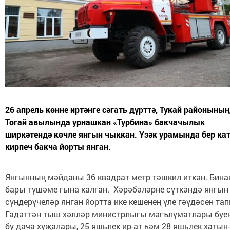
26 апрель көнне иртәнге сәгать дүрттә, Тукай районының
Тогай авылында урнашкан «Турбина» бакчачылык
ширкәтендә көчле янгын чыккан. Үзәк урамында бер ка
кирпеч бакча йорты янган.
Янгынның мәйданы 36 квадрат метр тәшкил иткән. Бин
бары түшәме гына калган. Хәрәбәләрне сүткәндә янгын
сүндерүчеләр янган йортта ике кешенең үле гәүдәсен тап
Гадәттән тыш хәлләр министрлыгы мәгълүматлары буен
бу дача хуҗалары, 25 яшьлек ир-ат һәм 28 яшьлек хатын-