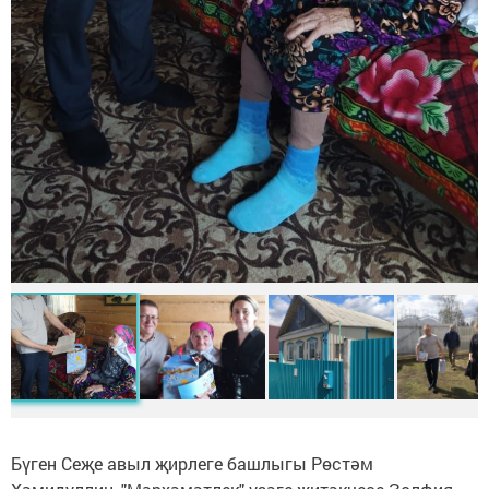
Бүген Сеҗе авыл җирлеге башлыгы Рөстәм