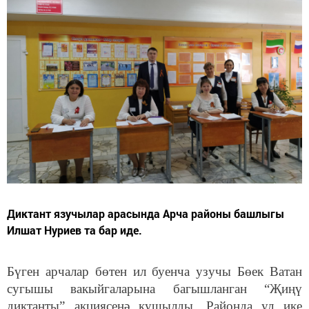
Диктант язучылар арасында Арча районы башлыгы
Илшат Нуриев та бар иде.
Бүген арчалар бөтен ил буенча узучы Бөек Ватан
сугышы вакыйгаларына багышланган “Җиңү
диктанты” акциясенә кушылды. Районда ул ике