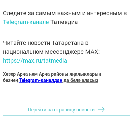
Следите за самым важным и интересным в
Telegram-канале
Татмедиа
Читайте новости Татарстана в
национальном мессенджере MАХ:
https://max.ru/tatmedia
Хәзер Арча һәм Арча районы яңалыкларын
безнең
Telegram-каналдан
да белә аласыз
Перейти на страницу новости