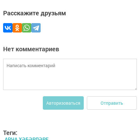
Расскажите друзьям
Нет комментариев
Отправить
Авторизоваться
Теги:
АРЧА ХӘБӘРЛӘРЕ