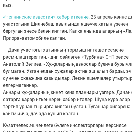
кыз.
«Челнинские известия» хәбәр иткәнчә,
25 апрель көнне д
участогына Шилнебаш авылында яшәүче хатын үзенең
бертуган энесе белән килгән. Капка янында аларның «Л
Приора»автомобиле калган.
— Дача участогы хатынның тормыш иптәше исеменә
рәсмиләштерелгән, - дип сөйләгән «Турбина» СНТ рәисе
Анатолий Вәлиев. - Хуҗаларның взнослар буенча бурыч
булмаган. Узган елдан хуҗалар актив эш алып барды, эч
су өчен скважина казыдылар. Ләкин яшелчәләр утырты
өлгермәгәннәр.
Аннары хуҗаларның кинәт кенә планнары үзгәрә. Дачан
сатарга карар иткәннәрен хәбәр итәләр. Шуңа күрә алар
тәртип урнаштырырга килгән булган. Туганнар өйләренә
кайтмыйча, дачада кунып калган.
Күзәтчелек эшчәнлеге бүлеге инспекторлары версиясе