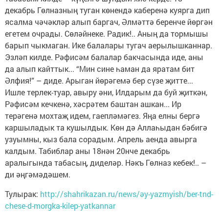
декабрь Гөлназның туган көнендә каберенә куярга дип
ясалма чәчәкләр алып баргач, Әлмәттә беренче йөргән
егетем очрады. Сөләйнеке. Радик!.. Аның да тормышы
барып чыкмаган. Ике балалары тугач аерылышканнар.
Эзләп килде. Рәфисәм балалар бакчасында иде, аны
да алып кайттык... “Мин сине һаман да яратам бит
Әлфия!” – диде. Арыган йөрәгемә бер сүзе җитте...
Ишле терлек-туар, авыру әни, Илдарым да буй җиткән,
Рәфисәм кечкенә, хәсрәтем баштан ашкан... Ир
терәгенә мохтаҗ идем, гаепләмәгез. Яңа елны бергә
каршыладык та кушылдык. Көн дә Аллаһыдан бәбигә
узуымны, кыз бала сорадым. Апрель аенда авырга
калдым. Табиблар аны 18нән 20нче декабрь
аралыгында табасың, диделәр. Нәкъ Гөлназ кебек!.. –
ди әңгәмәдәшем.
Тулырак:
http://shahrikazan.ru/news/әy-yazmyish/ber-tnd-
chese-d-morgka-kilep-yatkannar