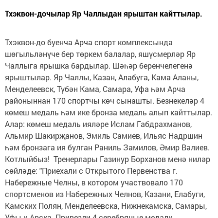
Тхэквон-дочылар Яр Чаллыдан ярыштан кайттылар.
Тхэквон-до буенча Арча спорт комплексында
шөгыльләнүче бер төркем балалар, яшүсмерләр Яр
Чаллыга ярышка бардылар. Шәһәр беренчелегенә
ярыштылар. Яр Чаллы, Казан, Алабуга, Кама Аланы,
Менделеевск, Түбән Кама, Самара, Уфа һәм Арча
районыннан 170 спортчы көч сынашты. Безнекеләр 4
көмеш медаль һәм ике бронза медаль алып кайттылар.
Алар: көмеш медаль ияләре Ислам Габдрахманов,
Альмир Шакирҗанов, Эмиль Самиев, Ильяс Надршин
һәм бронзага ия булган Раниль Замилов, Әмир Вәлиев.
Котлыйбыз! Тренерлары Газинур Борханов менә ниләр
сөйләде: "Приехали с Открытого Первенства г.
Набережные Челны, в котором участвовало 170
спортсменов из Набережных Челнов, Казани, Елабуги,
Камских Полян, Менделеевска, Нижнекамска, Самары,
Уфы и Арска. Привезли 4 серебряные медали