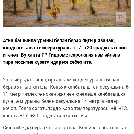
Атна башында урыны белән бераз яңгыр явачак,
көндезге һава температурасы +17..+20 градус тәшкил
итәчәк. Бу хакта ТР Гидрометеорология һәм әйләнә-
тирә мохитне күзәтү идарәсе хәбәр итә.
2 октябрьдә, төнлә, иртән һәм көндез урыны белән
бераз яңгыр көтелә. Көньяк-көнбатыштан секундына 6-
11 метр тизлектә искән җилнең юнәлеше көнбатышка
күчә һәм урыны белән секундына 14 метрга кадәр
көчәя. Төнге сәгатьләрдә һава температурасы +8..+13,
көндез +17..+20 градус тәшкил итәчәк.
Сишәмбе дә бераз яңгыр көтелә. Көньяк-көнбатыштан