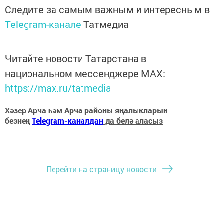
Следите за самым важным и интересным в
Telegram-канале
Татмедиа
Читайте новости Татарстана в
национальном мессенджере MАХ:
https://max.ru/tatmedia
Хәзер Арча һәм Арча районы яңалыкларын
безнең
Telegram-каналдан
да белә аласыз
Перейти на страницу новости