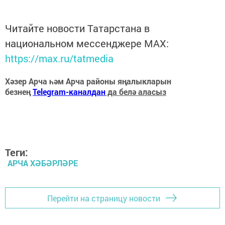
Читайте новости Татарстана в
национальном мессенджере MАХ:
https://max.ru/tatmedia
Хәзер Арча һәм Арча районы яңалыкларын
безнең
Telegram-каналдан
да белә аласыз
Теги:
АРЧА ХӘБӘРЛӘРЕ
Перейти на страницу новости