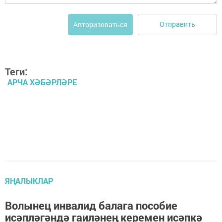
Отправить
Авторизоваться
Теги:
АРЧА ХӘБӘРЛӘРЕ
ЯҢАЛЫКЛАР
Волынец инвалид балага пособие
исәпләгәндә гаиләнең керемен исәпкә