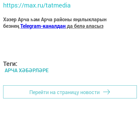
https://max.ru/tatmedia
Хәзер Арча һәм Арча районы яңалыкларын
безнең
Telegram-каналдан
да белә аласыз
Теги:
АРЧА ХӘБӘРЛӘРЕ
Перейти на страницу новости