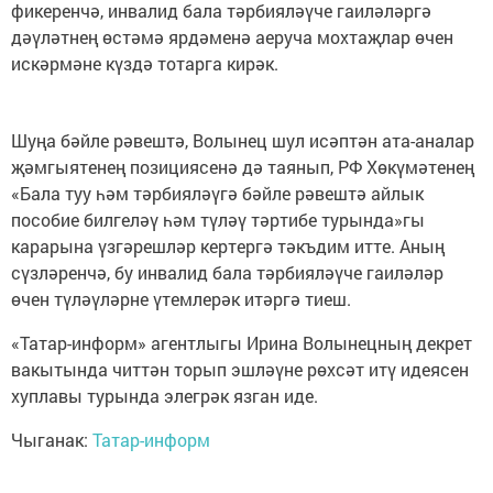
фикеренчә, инвалид бала тәрбияләүче гаиләләргә
дәүләтнең өстәмә ярдәменә аеруча мохтаҗлар өчен
искәрмәне күздә тотарга кирәк.
Шуңа бәйле рәвештә, Волынец шул исәптән ата-аналар
җәмгыятенең позициясенә дә таянып, РФ Хөкүмәтенең
«Бала туу һәм тәрбияләүгә бәйле рәвештә айлык
пособие билгеләү һәм түләү тәртибе турында»гы
карарына үзгәрешләр кертергә тәкъдим итте. Аның
сүзләренчә, бу инвалид бала тәрбияләүче гаиләләр
өчен түләүләрне үтемлерәк итәргә тиеш.
«Татар-информ» агентлыгы Ирина Волынецның декрет
вакытында читтән торып эшләүне рөхсәт итү идеясен
хуплавы турында элегрәк язган иде.
Чыганак:
Татар-информ