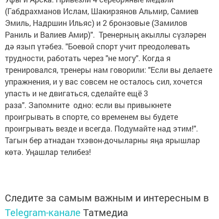
(Габдрахманов Ислам, Шакирзянов Альмир, Самиев
Эмиль, Надршин Ильяс) и 2 бронзовые (Замилов
Раниль и Валиев Амир)". Тренерның акыллы сүзләрен
дә язып үтәбез. "Боевой спорт учит преодолевать
трудности, работать через "не могу". Когда я
тренировался, тренеры нам говорили: "Если вы делаете
упражнения, и у вас совсем не осталось сил, хочется
упасть и не двигаться, сделайте ещё 3
раза". Запомните одно: если вы привыкнете
проигрывать в спорте, со временем вы будете
проигрывать везде и всегда. Подумайте над этим!".
Тагын бер атнадан тхэвон-дочыларны яңа ярышлар
көтә. Уңашлар телибез!
Следите за самым важным и интересным в
Telegram-канале
Татмедиа