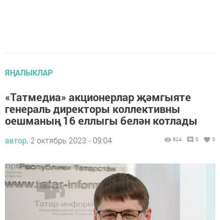
ЯҢАЛЫКЛАР
«Татмедиа» акционерлар җәмгыяте
генераль директоры коллективны
оешманың 16 еллыгы белән котлады
автор,
2 октябрь 2023 - 09:04
824
0
0