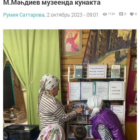
М.Мәһдиев музеенда кунакта
Румия Саттарова,
2 октябрь 2023 - 09:01
1131
0
0