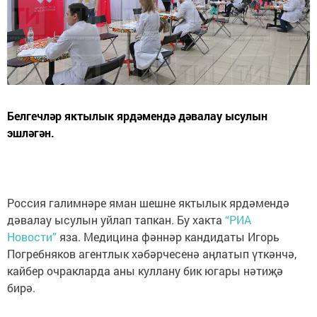
Белгечләр яктылык ярдәмендә дәвалау ысулын
эшләгән.
Россия галимнәре яман шешне яктылык ярдәмендә
дәвалау ысулын уйлап тапкан. Бу хакта
“РИА
Новости”
яза. Медицина фәннәр кандидаты Игорь
Погребняков агентлык хәбәрчесенә аңлатып үткәнчә,
кайбер очракларда аны куллану бик югары нәтиҗә
бирә.