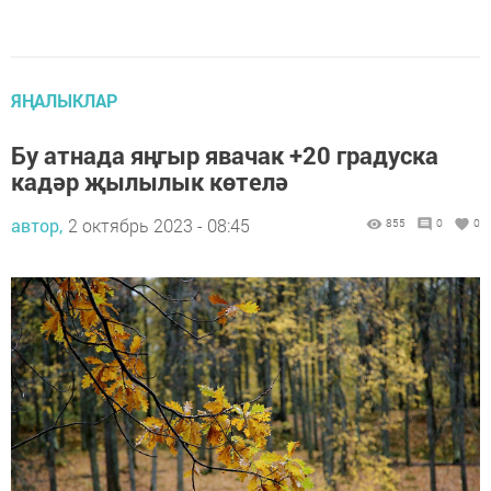
ЯҢАЛЫКЛАР
Бу атнада яңгыр явачак +20 градуска
кадәр җылылык көтелә
автор,
2 октябрь 2023 - 08:45
855
0
0