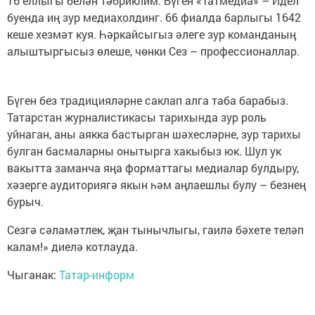
16 еллыгы белән тәбриклим. Бүген «Татмедиа» – Идел
буенда иң зур медиахолдинг. 66 фиалда барлыгы 1642
кеше хезмәт куя. Һәркайсыгыз әлеге зур команданың
алыштыргысыз өлеше, чөнки Сез – профессионаллар.
Бүген без традицияләрне саклап алга таба барабыз.
Татарстан журналистикасы тарихында зур роль
уйнаган, аны аякка бастырган шәхесләрне, зур тарихы
булган басмаларны онытырга хакыбыз юк. Шул ук
вакытта заманча яңа форматтагы медиалар булдыру,
хәзерге аудиториягә якын һәм аңлаешлы булу – безнең
бурыч.
Сезгә сәламәтлек, җан тынычлыгы, гаилә бәхете теләп
калам!» диелә котлауда.
Чыганак:
Татар-информ