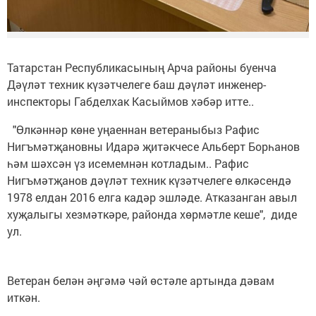
Татарстан Республикасының Арча районы буенча
Дәүләт техник күзәтчелеге баш дәүләт инженер-
инспекторы Габделхак Касыймов хәбәр итте..
"Өлкәннәр көне уңаеннан ветераныбыз Рафис
Нигъмәтҗановны Идарә җитәкчесе Альберт Борһанов
һәм шәхсән үз исемемнән котладым.. Рафис
Нигъмәтҗанов дәүләт техник күзәтчелеге өлкәсендә
1978 елдан 2016 елга кадәр эшләде. Атказанган авыл
хуҗалыгы хезмәткәре, районда хөрмәтле кеше", диде
ул.
Ветеран белән әңгәмә чәй өстәле артында дәвам
иткән.