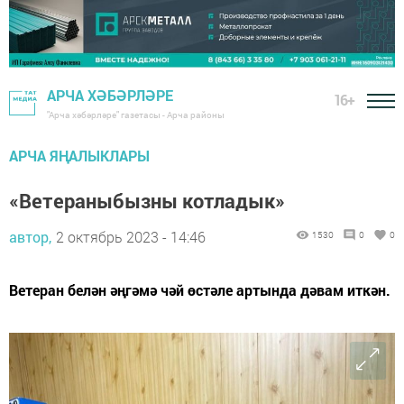
АРЧА ХӘБӘРЛӘРЕ
16+
"Арча хәбәрләре" газетасы - Арча районы
АРЧА ЯҢАЛЫКЛАРЫ
«Ветераныбызны котладык»
автор,
2 октябрь 2023 - 14:46
1530
0
0
Ветеран белән әңгәмә чәй өстәле артында дәвам иткән.