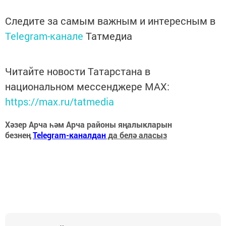
Следите за самым важным и интересным в
Telegram-канале
Татмедиа
Читайте новости Татарстана в
национальном мессенджере MАХ:
https://max.ru/tatmedia
Хәзер Арча һәм Арча районы яңалыкларын
безнең
Telegram-каналдан
да белә аласыз