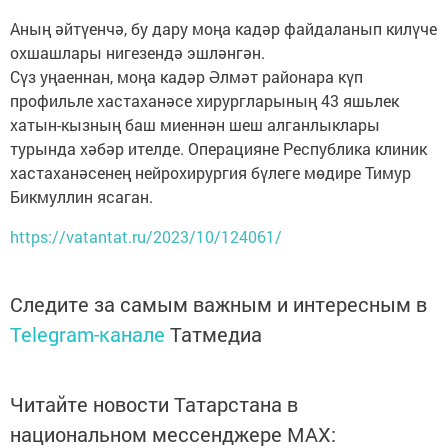
Аның әйтүенчә, бу дару моңа кадәр файдаланып килүче
охшашлары нигезендә эшләнгән.
Сүз уңаеннан, моңа кадәр Әлмәт районара күп
профильле хастаханәсе хирургларының 43 яшьлек
хатын-кызның баш миеннән шеш алганлыклары
турында хәбәр ителде. Операцияне Республика клиник
хастаханәсенең нейрохирургия бүлеге мөдире Тимур
Бикмуллин ясаган.
https://vatantat.ru/2023/10/124061/
Следите за самым важным и интересным в
Telegram-канале
Татмедиа
Читайте новости Татарстана в
национальном мессенджере MАХ: