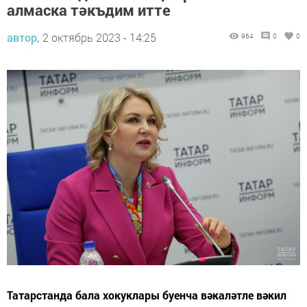
алмаска тәкъдим итте
автор,
2 октябрь 2023 - 14:25
964
0
0
Татарстанда бала хокуклары буенча вәкаләтле вәкил