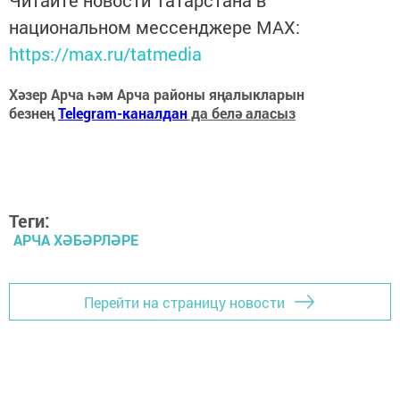
Читайте новости Татарстана в
национальном мессенджере MАХ:
https://max.ru/tatmedia
Хәзер Арча һәм Арча районы яңалыкларын
безнең
Telegram-каналдан
да белә аласыз
Теги:
АРЧА ХӘБӘРЛӘРЕ
Перейти на страницу новости