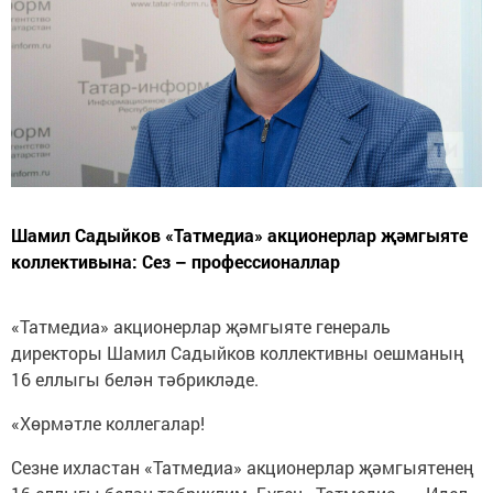
Шамил Садыйков «Татмедиа» акционерлар җәмгыяте
коллективына: Сез – профессионаллар
«Татмедиа» акционерлар җәмгыяте генераль
директоры Шамил Садыйков коллективны оешманың
16 еллыгы белән тәбрикләде.
«Хөрмәтле коллегалар!
Сезне ихластан «Татмедиа» акционерлар җәмгыятенең