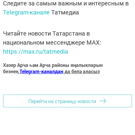
Следите за самым важным и интересным в
Telegram-канале
Татмедиа
Читайте новости Татарстана в
национальном мессенджере MАХ:
https://max.ru/tatmedia
Хәзер Арча һәм Арча районы яңалыкларын
безнең
Telegram-каналдан
да белә аласыз
Перейти на страницу новости