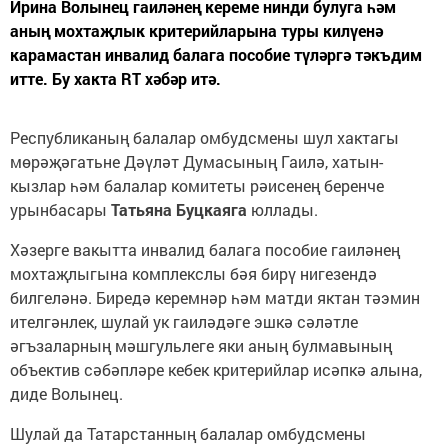
Ирина Волынец гаиләнең кереме нинди булуга һәм
аның мохтаҗлык критерийларына туры килүенә
карамастан инвалид балага пособие түләргә тәкъдим
итте. Бу хакта RT хәбәр итә.
Республиканың балалар омбудсмены шул хактагы
мөрәҗәгатьне Дәүләт Думасының Гаилә, хатын-
кызлар һәм балалар комитеты рәисенең беренче
урынбасары
Татьяна Буцкаяга
юллады.
Хәзерге вакытта инвалид балага пособие гаиләнең
мохтаҗлыгына комплекслы бәя бирү нигезендә
билгеләнә. Биредә керемнәр һәм матди яктан тәэмин
ителгәнлек, шулай ук гаиләдәге эшкә сәләтле
әгъзаларның мәшгульлеге яки аның булмавының
объектив сәбәпләре кебек критерийлар исәпкә алына,
диде Волынец.
Шулай да Татарстанның балалар омбудсмены