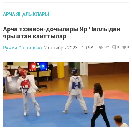
АРЧА ЯҢАЛЫКЛАРЫ
Арча тхэквон-дочылары Яр Чаллыдан
ярыштан кайттылар
Румия Саттарова,
2 октябрь 2023 - 10:58
812
0
0