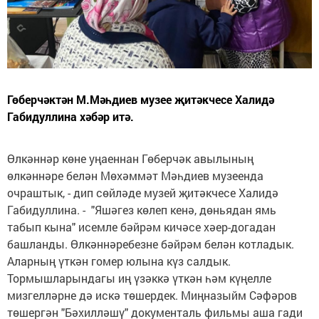
Гөберчәктән М.Мәһдиев музее җитәкчесе Халидә
Габидуллина хәбәр итә.
Өлкәннәр көне уңаеннан Гөберчәк авылының
өлкәннәре белән Мөхәммәт Мәһдиев музеенда
очраштык, - дип сөйләде музей җитәкчесе Халидә
Габидуллина. - "Яшәгез көлеп кенә, дөньядан ямь
табып кына" исемле бәйрәм кичәсе хәер-догадан
башланды. Өлкәннәребезне бәйрәм белән котладык.
Аларның үткән гомер юлына күз салдык.
Тормышларындагы иң үзәккә үткән һәм күңелле
мизгелләрне дә искә төшердек. Миңназыйм Сәфәров
төшергән "Бәхилләшү" документаль фильмы аша гади