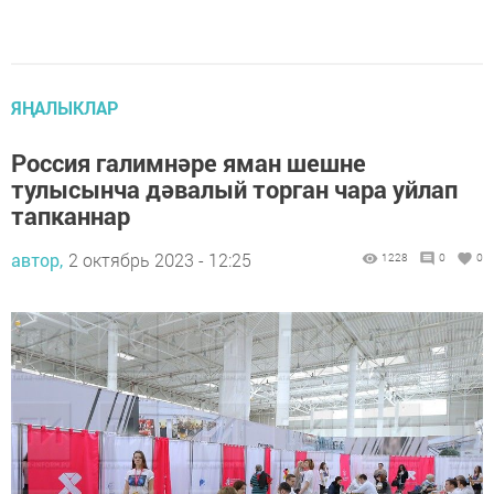
ЯҢАЛЫКЛАР
Россия галимнәре яман шешне
тулысынча дәвалый торган чара уйлап
тапканнар
автор,
2 октябрь 2023 - 12:25
1228
0
0