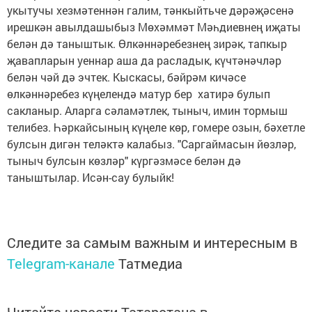
укытучы хезмәтеннән галим, тәнкыйтьче дәрәҗәсенә
ирешкән авылдашыбыз Мөхәммәт Мәһдиевнең иҗаты
белән дә таныштык. Өлкәннәребезнең зирәк, тапкыр
җавапларын уеннар аша да расладык, күчтәнәчләр
белән чәй дә эчтек. Кыскасы, бәйрәм кичәсе
өлкәннәребез күңелендә матур бер хатирә булып
сакланыр. Аларга сәламәтлек, тыныч, имин тормыш
телибез. Һәркайсының күңеле көр, гомере озын, бәхетле
булсын дигән теләктә калабыз. "Саргаймасын йөзләр,
тыныч булсын көзләр" күргәзмәсе белән дә
таныштылар. Исән-сау булыйк!
Следите за самым важным и интересным в
Telegram-канале
Татмедиа