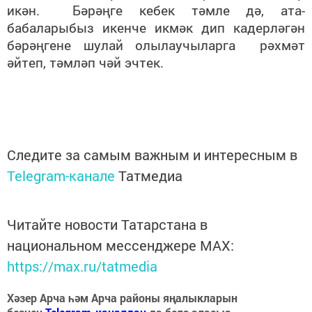
икән. Бәрәңге кебек тәмле дә, ата-
бабаларыбыз икенче икмәк дип кадерләгән
бәрәңгене шулай олылаучыларга рәхмәт
әйтеп, тәмләп чәй эчтек.
Следите за самым важным и интересным в
Telegram-канале
Татмедиа
Читайте новости Татарстана в
национальном мессенджере MАХ:
https://max.ru/tatmedia
Хәзер Арча һәм Арча районы яңалыкларын