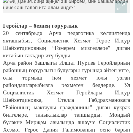
Геройлар – безнең горурлык
20 сентябрьдә Арча педагогика көллиятендә
якташыбыз, Социалистик Хезмәт Герое Илсур
Шәйхетдиновның “Гомерем мизгелләре” дигән
китабын тәкъдир итү булды.
Арча район башлыгы Илшат Нуриев Геройларның
районның горурлыгы булулары турында әйтеп үтте,
олы тормыш һәм хезмәт юлы узган
райондашларыбызга рәхмәтен белдерде. Ул
Социалистик Хезмәт Геройлары Илсур
Шәйхетдиновка, Стелла Габдрахмановага
“Районның мактаулы гражданины” дигән күкрәк
билгеләре, таныклыклар тапшырды. Мондый
бүләкне Мирҗәм авылында яшәүче Социалистик
Хезмәт Герое Дания Галимованың өенә барып