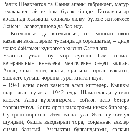
Радик Шәяхмәтов та Сания апаны тәбрикләп, матур
теләкләрен әйтте һәм бүләк бирде. Котлаучылар
арасында халыкны социаль яклау бүлеге җитәкчесе
Ләйсән Галәветдинова да бар иде.
– Котлыйсыз да котлыйсыз, сез миннән окоп
казыган вакытларым турында да сорашыгыз, – диде
чәчәк бәйләмен күкрәгенә кысып Сания апа.
Үзәгенә үткән бу чор сугыш һәм хезмәт
ветеранының күңеленә мәңгелеккә сеңеп калган.
Аның янып яши, ярата, яратыла торган вакыты,
яшьлеге сугыш чорына туры килгән шул.
– 1941 елны окоп казырга алып киттеләр. Кышкы
шартлаган суыкта. 1942 елда Шәмәрдәндә урман
кистем. Анда күргәннәрем... сөйләп кенә бетерә
торган түгел. Көнгә ярты килограмм икмәк бирәләр.
Су ерып йөрисең. Итек эченә тула. Язгы су бит ул
шундый, башта кыздырып тора, соңыннан аяклар
сизми башлый. Ачлыктан булгандырмы, салкын