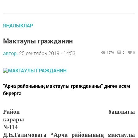
ЯҢАЛЫКЛАР
Мактаулы гражданин
автор,
25 сентябрь 2019 - 14:53
1576
0
0
“Арча районының мактаулы гражданины” дигән исем
бирергә
Район башлыгы
карары
№
114
Д.Һ.Галимовага “Арча районының мактаулы