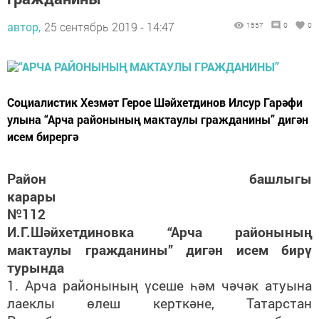
автор,
25 сентябрь 2019 - 14:47
1557
0
0
Социалистик Хезмәт Герое Шәйхетдинов Илсур Гарәфи
улына “Арча районының мактаулы гражданины” дигән
исем бирергә
Район башлыгы
карары
№
112
И.Г.Шәйхетдиновка “Арча районының
мактаулы гражданины” дигән исем бирү
турында
1. Арча районының үсеше һәм чәчәк атуына
лаеклы өлеш керткәне, Татарстан