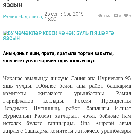
язсын
25 сентябрь 2019 -
Румия Надршина,
1537
0
0
15:00
Аның янып яши, ярата, яратыла торган вакыты,
яшьлеге сугыш чорына туры килгән шул.
Чиканас авылында яшәүче Сания апа Нуриевага 95
яшь тулды. Юбилее белән аны район башкарма
комитеты җитәкчесе урынбасары Рамил
Гарифҗанов котлады, Россия Президенты
Владимир Путинның, район башлыгы Илшат
Нуриевның Рәхмәт хатларын, чәчәк бәйләме һәм
истәлек бүләге тапшырды. Яңа Кырлай авыл
җирлеге башкарма комитеты җитәкчесе урынбасары