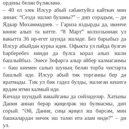
ордены белән бүләкләнә.
– 40 ел элек Илсур абый сабантуйга кайткач мин
аннан: “Сездә эшләп буламы?” – дип сорадым, – ди
Ядкәр Мөхәммәдиев. – Гариза яздырды да, икенче
көнне алып та китте. “8 Март” колхозыннан ул
вакытта 36 ир-егет шунда эшләде. Без барыбыз да
Илсур абыйдан курка идек. Офыкта ул пәйда булгач
һәрберебез нинди дә булса корал алып эшли
башлыйбыз. Энесе Зөфәргә алыр әйбер калмаганмы
– баш киемен салып шуның белән торба чистарта
башлый иде. Илсур абый тик торганны бер дә
яратмады. Тик ул бик гадел булды, эшләгән кешегә
ярдәм итми калмый иде.
Кичәдә шундый вакыйганы да сөйләделәр. Хатыны
Дания аннан берәр җиңелрәк эш булмасмы, дип
сорый. “Әй, Дания, сиңа җиңел эш бирсәм, мин
башкалардан ничек эш таләп итә алам инде?” – ди
ул.