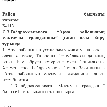
Район башлыгы
карары
№113
С.З.Габдрахмановага “Арча районының
мактаулы гражданины” дигән исем бирү
турында
1. Арча районының үсеше һәм чәчәк атуына лаеклы
өлеш керткәне, Татарстан Республикасында аның
ролен һәм абруен күтәргәне өчен Социалистик
Хезмәт Герое Габдрахманова Стелла Зәки кызына
“Арча районының мактаулы гражданины” дигән
исем бирергә.
2. С.З.Габдрахмановага
“Мактаулы гражданин”
билгесе һәм таныклыгы тапшырырга.