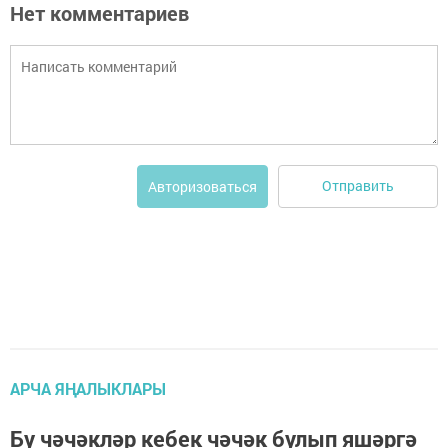
Нет комментариев
Отправить
Авторизоваться
АРЧА ЯҢАЛЫКЛАРЫ
Бу чәчәкләр кебек чәчәк булып яшәргә