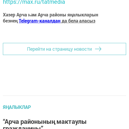
https://max.ru/tatmedia
Хәзер Арча һәм Арча районы яңалыкларын
безнең
Telegram-каналдан
да белә аласыз
Перейти на страницу новости
ЯҢАЛЫКЛАР
“Арча районының мактаулы
гражданины”