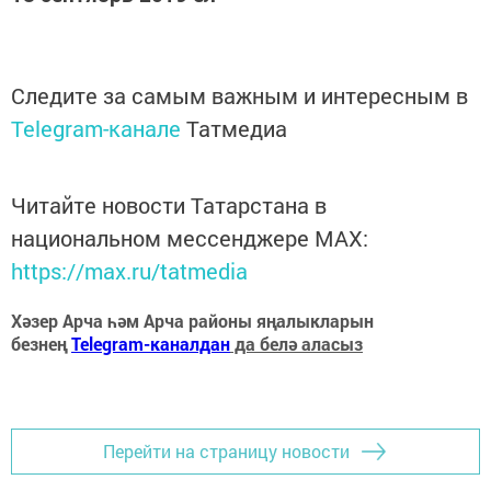
Следите за самым важным и интересным в
Telegram-канале
Татмедиа
Читайте новости Татарстана в
национальном мессенджере MАХ:
https://max.ru/tatmedia
Хәзер Арча һәм Арча районы яңалыкларын
безнең
Telegram-каналдан
да белә аласыз
Перейти на страницу новости