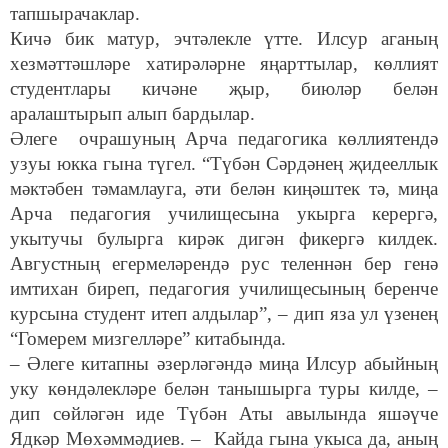
тапшырачаклар.
Кичә бик матур, эчтәлекле үтте. Илсур аганың
хезмәттәшләре хатирәләрне яңарттылар, көллият
студентлары кичәне җыр, биюләр белән
аралаштырып алып бардылар.
Әлеге очрашуның Арча педагогика көллиятендә
узуы юкка гына түгел. “Түбән Сәрдәнең җидееллык
мәктәбен тәмамлауга, әти белән киңәштек тә, миңа
Арча педагогия училищесына укырга керергә,
укытучы булырга кирәк дигән фикергә килдек.
Августның егермеләрендә рус теленнән бер генә
имтихан биреп, педагогия училищесының беренче
курсына студент итеп алдылар”, – дип яза ул үзенең
“Гомерем мизгелләре” китабында.
– Әлеге китапны әзерләгәндә миңа Илсур абыйның
уку көндәлекләре белән танышырга туры килде, –
дип сөйләгән иде Түбән Аты авылында яшәүче
Ядкәр Мөхәммәдиев. – Кайда гына укыса да, аның