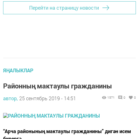
Перейти на страницу новости
ЯҢАЛЫКЛАР
Районның мактаулы гражданины
автор,
25 сентябрь 2019 - 14:51
1571
0
0
“Арча районының мактаулы гражданины” дигән исем
бирергә.