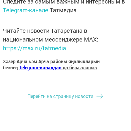
Следите за самым важным и интересным в
Telegram-канале
Татмедиа
Читайте новости Татарстана в
национальном мессенджере MАХ:
https://max.ru/tatmedia
Хәзер Арча һәм Арча районы яңалыкларын
безнең
Telegram-каналдан
да белә аласыз
Перейти на страницу новости