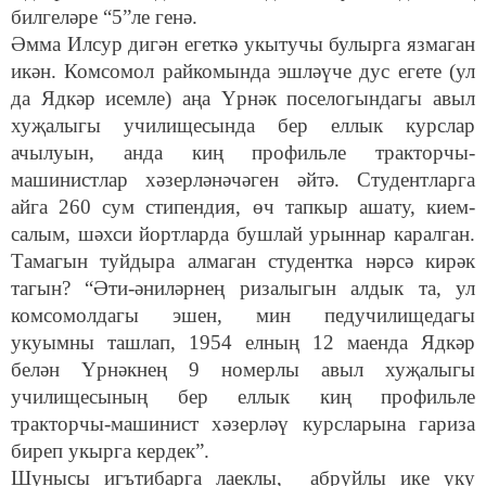
билгеләре “5”ле генә.
Әмма Илсур дигән егеткә укытучы булырга язмаган
икән. Комсомол райкомында эшләүче дус егете (ул
да Ядкәр исемле) аңа Үрнәк поселогындагы авыл
хуҗалыгы училищесында бер еллык курслар
ачылуын, анда киң профильле тракторчы-
машинистлар хәзерләнәчәген әйтә. Студентларга
айга 260 сум стипендия, өч тапкыр ашату, кием-
салым, шәхси йортларда бушлай урыннар каралган.
Тамагын туйдыра алмаган студентка нәрсә кирәк
тагын? “Әти-әниләрнең ризалыгын алдык та, ул
комсомолдагы эшен, мин педучилищедагы
укуымны ташлап, 1954 елның 12 маенда Ядкәр
белән Үрнәкнең 9 номерлы авыл хуҗалыгы
училищесының бер еллык киң профильле
тракторчы-машинист хәзерләү курсларына гариза
биреп укырга кердек”.
Шунысы игътибарга лаеклы, абруйлы ике уку