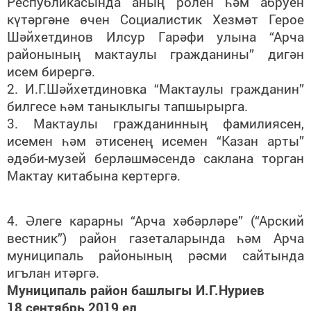
Республикасында аның ролен һәм абруен
күтәргәне өчен Социалистик Хезмәт Герое
Шәйхетдинов Илсур Гарәфи улына “Арча
районының мактаулы гражданины” дигән
исем бирергә.
2. И.Г.Шәйхетдиновка “Мактаулы гражданин”
билгесе һәм таныклыгы тапшырырга.
3. Мактаулы гражданинның фамилиясен,
исемен һәм әтисенең исемен “Казан арты”
әдәби-музей берләшмәсендә саклана торган
Мактау китабына кертергә.
4. Әлеге карарны “Арча хәбәрләре” (“Арский
вестник”) район газеталарында һәм Арча
муниципаль районының рәсми сайтында
игълан итәргә.
Муниципаль район башлыгы И.Г.Нуриев
18 сентябрь 2019 ел