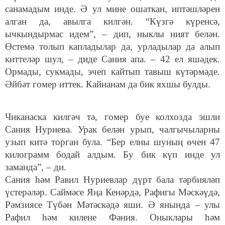
санамадым инде. Ә ул мине ошаткан, иптәшләрен
алган да, авылга килгән. “Күзгә күренсә,
ычкындырмас идем”, – дип, ныклы ният белән.
Өстемә толып капладылар да, урладылар да алып
киттеләр шул, – диде Сания апа. – 42 ел яшәдек.
Ормады, сукмады, эчеп кайтып тавыш күтәрмәде.
Әйбәт гомер иттек. Кайнанам да бик яхшы булды.
Чиканаска килгәч тә, гомер буе колхозда эшли
Сания Нуриева. Урак белән урып, чалгычыларны
узып китә торган була. “Бер елны шуның өчен 47
килограмм бодай алдым. Бу бик күп инде ул
заманда”, – ди.
Сания һәм Равил Нуриевлар дүрт бала тәрбияләп
үстерәләр. Саймәсе Яңа Кенәрдә, Рафигы Мәскәүдә,
Рәмзиясе Түбән Мәтәскәдә яши. Ә янында – улы
Рафил һәм килене Фәния. Оныклары һәм