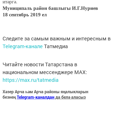
итәргә.
Муниципаль район башлыгы И.Г.Нуриев
18 сентябрь 2019 ел
Следите за самым важным и интересным в
Telegram-канале
Татмедиа
Читайте новости Татарстана в
национальном мессенджере MАХ:
https://max.ru/tatmedia
Хәзер Арча һәм Арча районы яңалыкларын
безнең
Telegram-каналдан
да белә аласыз