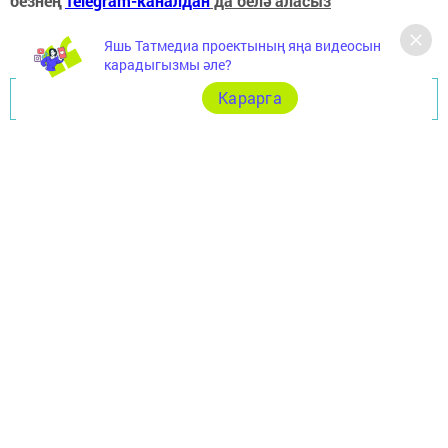
безнең
Telegram-каналдан
да белә аласыз
Яшь Татмедиа проектының яңа видеосын
карадыгызмы әле?
Карарга
Перейти на страницу новости