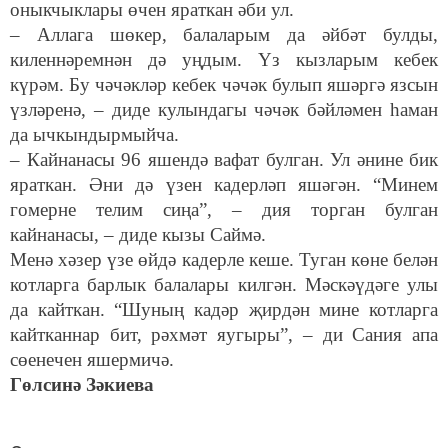
оныкчыклары өчен яраткан әби ул.
– Аллага шөкер, балаларым да әйбәт булды,
киленнәремнән дә уңдым. Үз кызларым кебек
күрәм. Бу чәчәкләр кебек чәчәк булып яшәргә язсын
үзләренә, – диде кулындагы чәчәк бәйләмен һаман
да ычкындырмыйча.
– Кайнанасы 96 яшендә вафат булган. Ул әнине бик
яраткан. Әни дә үзен кадерләп яшәгән. “Минем
гомерне телим сиңа”, – дия торган булган
кайнанасы, – диде кызы Саймә.
Менә хәзер үзе өйдә кадерле кеше. Туган көне белән
котларга барлык балалары килгән. Мәскәүдәге улы
да кайткан. “Шуның кадәр җирдән мине котларга
кайтканнар бит, рәхмәт яугыры”, – ди Сания апа
сөенечен яшермичә.
Гөлсинә Зәкиева