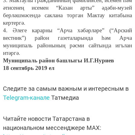
3. Мактаулы гражданинның фамилиясен, исемен һәм
әтисенең исемен “Казан арты” әдәби-музей
берләшмәсендә саклана торган Мактау китабына
кертергә.
4. Әлеге карарны “Арча хәбәрләре” (“Арский
вестник”) район газеталарында һәм Арча
муниципаль районының рәсми сайтында игълан
итәргә.
Муниципаль район башлыгы И.Г.Нуриев
18 сентябрь 2019 ел
Следите за самым важным и интересным в
Telegram-канале
Татмедиа
Читайте новости Татарстана в
национальном мессенджере MАХ: