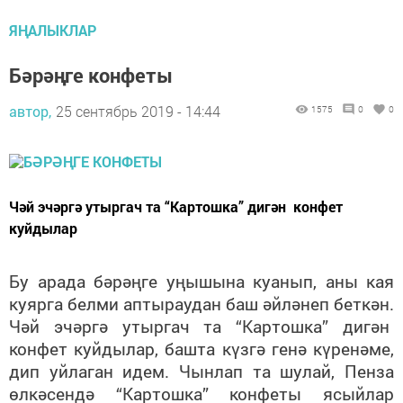
ЯҢАЛЫКЛАР
Бәрәңге конфеты
автор,
25 сентябрь 2019 - 14:44
1575
0
0
Чәй эчәргә утыргач та “Картошка” дигән конфет
куйдылар
Бу арада бәрәңге уңышына куанып, аны кая
куярга белми аптыраудан баш әйләнеп беткән.
Чәй эчәргә утыргач та “Картошка” дигән
конфет куйдылар, башта күзгә генә күренәме,
дип уйлаган идем. Чынлап та шулай, Пенза
өлкәсендә “Картошка” конфеты ясыйлар