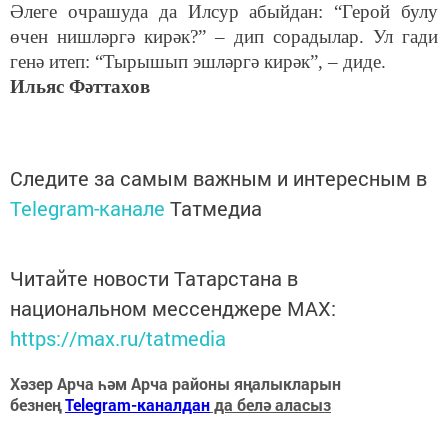
Әлеге очрашуда да Илсур абыйдан: “Герой булу
өчен нишләргә кирәк?” – дип сорадылар. Ул гади
генә итеп: “Тырышып эшләргә кирәк”, – диде.
Ильяс Фәттахов
Следите за самым важным и интересным в
Telegram-канале
Татмедиа
Читайте новости Татарстана в
национальном мессенджере MАХ:
https://max.ru/tatmedia
Хәзер Арча һәм Арча районы яңалыкларын
безнең
Telegram-каналдан
да белә аласыз