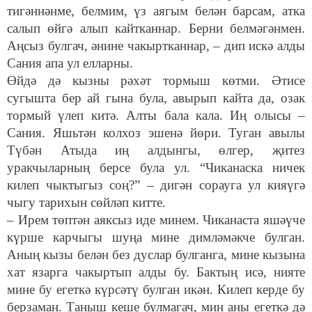
тигәннәнме, белмим, үз аягым белән барсам, атка
салып өйгә алып кайтканнар. Берни белмәгәнмен.
Аңсыз булгач, әнине чакыртканнар, – дип искә алды
Сания апа ул елларны.
Өйдә дә кызны рәхәт тормыш көтми. Әтисе
сугышта бер ай гына була, авырып кайта да, озак
тормый үлеп китә. Алты бала кала. Иң олысы –
Сания. Яшьтән колхоз эшенә йөри. Туган авылы
Түбән Атыда иң алдынгы, өлгер, җитез
уракчыларның берсе була ул. “Чиканаска ничек
килеп чыктыгыз соң?” – дигән сорауга ул кияүгә
чыгу тарихын сөйләп китте.
– Ирем төптән аяксыз иде минем. Чиканаста яшәүче
күрше карчыгы шуңа мине димләмәкче булган.
Аның кызы белән без дуслар булганга, мине кызына
хат язарга чакыртып алды бу. Бактың исә, нияте
мине бу егеткә күрсәтү булган икән. Килеп керде бу
берзаман. Таныш кеше булмагач, мин аны егеткә дә