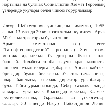
йортында да булачак Социалистик Хезмәт Героеның
үзләрендә укулары белән чиксез горурланалар.
Илсур Шәйхетдинов училищены тәмамлап, 1955
елның 13 маенда 20 колхозга хезмәт күрсәтүче Арча
МТСында тракторчы булып эшли.
Армия хезмәтеннән соң егет
“Татнефтепроводстрой” трестының 3нче төзү-
монтаж идарәсендә бульдозерчы булып эшли
башлый. Чиләбегә торба салучы кран машисты
һөнәрен үзләштерергә җибәрелә. Аннан кайткач
бригадир булып билгеләнә. Участок начальнигы,
идарә башлыгы, генераль директор урынбасары
була. Тайга урманнарында, Себер сазлыкларында
эшләргә туры килә. Краснодар краенда, Калмык
республикасында, Украинада газ үткәргечләр
салалар. 30 яшендә Илсур Шәйхетдинов Ленин