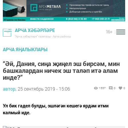
АРЧА ХӘБӘРЛӘРЕ
16+
"Арча хәбәрләре" газетасы - Арча районы
АРЧА ЯҢАЛЫКЛАРЫ
“Әй, Дания, сиңа җиңел эш бирсәм, мин
башкалардан ничек эш таләп итә алам
инде?”
автор,
25 сентябрь 2019 - 15:06
1557
0
0
Ул бик гадел булды, эшләгән кешегә ярдәм итми
калмый иде.