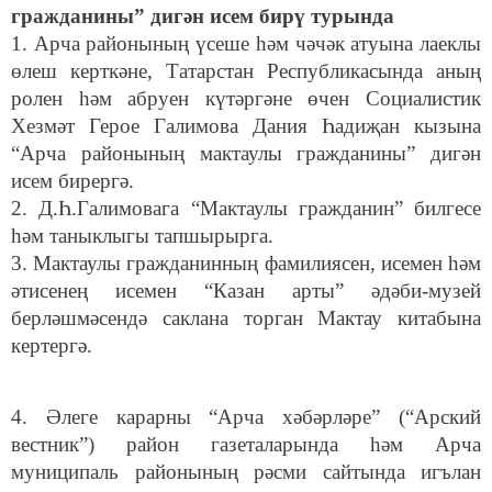
гражданины” дигән исем бирү турында
1. Арча районының үсеше һәм чәчәк атуына лаеклы
өлеш керткәне, Татарстан Республикасында аның
ролен һәм абруен күтәргәне өчен Социалистик
Хезмәт Герое Галимова Дания Һадиҗан кызына
“Арча районының мактаулы гражданины” дигән
исем бирергә.
2. Д.Һ.Галимовага
“Мактаулы гражданин” билгесе
һәм таныклыгы тапшырырга.
3. Мактаулы гражданинның фамилиясен, исемен һәм
әтисенең исемен “Казан арты” әдәби-музей
берләшмәсендә саклана торган Мактау китабына
кертергә.
4. Әлеге карарны “Арча хәбәрләре” (“Арский
вестник”) район газеталарында һәм Арча
муниципаль районының рәсми сайтында игълан