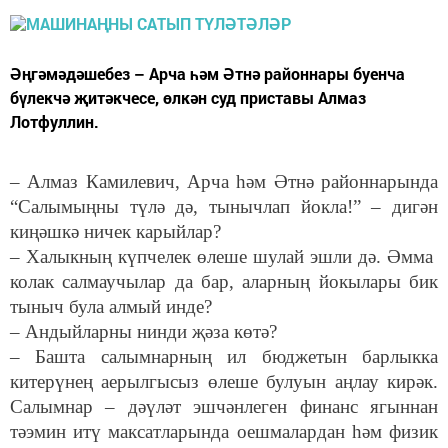
Әңгәмәдәшебез – Арча һәм Әтнә районнары буенча
бүлекчә җитәкчесе, өлкән суд приставы Алмаз
Лотфуллин.
– Алмаз Камилевич, Арча һәм Әтнә районнарында
“Салымыңны түлә дә, тынычлап йокла!” – дигән
киңәшкә ничек карыйлар?
– Халыкның күпчелек өлеше шулай эшли дә. Әмма
колак салмаучылар да бар, аларның йокылары бик
тыныч була алмый инде?
– Андыйларны нинди җәза көтә?
– Башта салымнарның ил бюджетын барлыкка
китерүнең аерылгысыз өлеше булуын аңлау кирәк.
Салымнар – дәүләт эшчәнлеген финанс ягыннан
тәэмин итү максатларында оешмалардан һәм физик