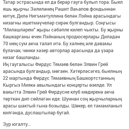
Татар эстрасында ел да берәр гауга булып тора. Быел
яшь җырчы Зәлиләнең Рәшит Ваһапов фондыннан
китүе, Дилә Нигъмәтуллина белән Лэйна арасындагы
низагны ишетмәүчеләр сирәк булгандыр. Соңгысы
“Миләшләрем” җыры сәбәпле килеп чыкты. Бу җырны
башкарганы өчен Лэйнаның продюсерлары Диләдән
70 мең сум акча таләп итә. Бу хәлнең әле дәвамы
булачак, чөнки хәзер авторлар арасында да үзара
низаг башланды.
Иң гаугалысы Фирдүс Тямаев белән Элвин Грей
арасында булгандыр, мөгаен. Хәтерләсәгез, быелның
22 мартында Фирдүс Тямаевның Башкортстанның
Кыргыз Миякә авылындагы концерты өзелде. Ул
вакытта Элвин Грей Фирдүсне клуб мөдиренә акча
төрткән дип сөйләгән иде. Шуннан соң җырчыларның
арасы шактый гына бозылды. Шөкер, ел тәмамланып
килгәндә, дуслаштылар бугай.
Зур югалту...