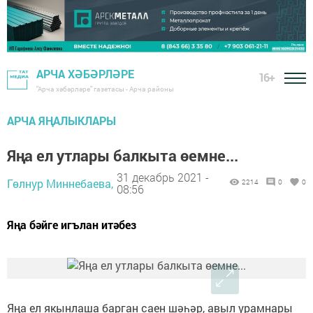
АРЧА ХӘБӘРЛӘРЕ
16+
"Арча хәбәрләре" газетасы - Арча районы
АРЧА ЯҢАЛЫКЛАРЫ
Яңа ел утлары балкыта өемне...
31 декабрь 2021 -
Гөлнур Миннебаева,
2214
0
0
08:56
Яңа бәйге игълан итәбез
Яңа ел якынлаша барган саен шәһәр, авыл урамнары