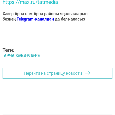
https://max.ru/tatmedia
Хәзер Арча һәм Арча районы яңалыкларын
безнең
Telegram-каналдан
да белә аласыз
Теги:
АРЧА ХӘБӘРЛӘРЕ
Перейти на страницу новости