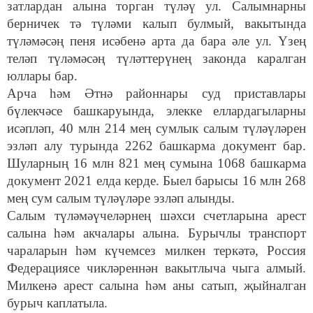
затлардан алына торган түләү ул. Салымнарны
берничек тә түләми калып булмый, вакытында
түләмәсәң пеня исәбенә арта да бара әле ул. Үзең
теләп түләмәсәң түләттерүнең законда каралган
юллары бар.
Арча һәм Әтнә районнары суд приставлары
бүлекчәсе башкаруында, элекке еллардагыларны
исәпләп, 40 млн 214 мең сумлык салым түләүләрен
эзләп алу турында 2262 башкарма документ бар.
Шуларның 16 млн 821 мең сумына 1068 башкарма
документ 2021 елда керде. Быел барысы 16 млн 268
мең сум салым түләүләре эзләп алынды.
Салым түләмәүчеләрнең шәхси счетларына арест
салына һәм акчалары алына. Бурычлы транспорт
чараларын һәм күчемсез милкен теркәтә, Россия
Федерациясе чикләреннән вакытлыча чыга алмый.
Милкенә арест салына һәм аны сатып, җыйналган
бурыч каплатыла.