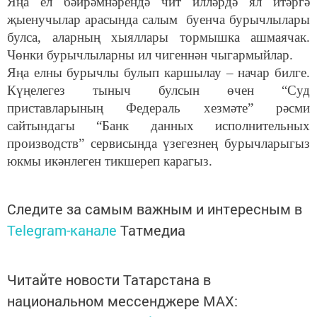
Яңа ел бәйрәмнәрендә чит илләрдә ял итәргә
җыенучылар арасында салым буенча бурычлылары
булса, аларның хыяллары тормышка ашмаячак.
Чөнки бурычлыларны ил чигеннән чыгармыйлар.
Яңа елны бурычлы булып каршылау – начар билге.
Күңелегез тыныч булсын өчен “Суд
приставларының Федераль хезмәте” рәсми
сайтындагы “Банк данных исполнительных
производств” сервисында үзегезнең бурычларыгыз
юкмы икәнлеген тикшереп карагыз.
Следите за самым важным и интересным в
Telegram-канале
Татмедиа
Читайте новости Татарстана в
национальном мессенджере MАХ: