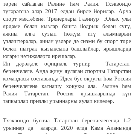
төрен сайлаган Ралинә һәм Ралия. Тхэквондо
түгәрәгенә алар 2017 елдан бирле йөриләр. Арча
спорт мәктәбенә. Тренерлары Газинур Юныс улы
ярдәме белән кызлар башта йодрык белән сугу,
аякны алга сузып һөҗүм итү алымнарын
үзләштерәләр, аннан үзләре дә сизми бу спорт төре
белән ныграк кызыксына башлыйлар, ярышларда
югары нәтиҗәләргә ирешәләр.
Иң дәрәҗәле официаль турнир – Татарстан
беренчелеге. Анда җиңү яулаган спортчы Татарстан
командасы составында Идел буе округы һәм Россия
беренчелегенә катнашу хокукы ала. Ралинә һәм
Ралия Татарстан, Россия ярышларында күп
тапкырлар призлы урыннарны яулап киләләр.
Тхэквондо буенча Татарстан беренчелегендә 1-2
урыннар да аларда. 2020 елда Кама Аланында