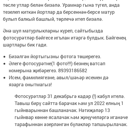
төсле утлар белән бизәлә. Урамнар гына түгел, анда
тезелеп киткән йортлар да берсеннән-берсе матур
булып балкый башлый, төрлечә итеп бизәлә.
Әнә шул матурлыкларны күреп, сайтыбызда
фотосурәтләр бәйгесе игълан итәргә булдык. Бәйгенең
шартлары бик гади.
Бизәлгән йортыгызны фотога төшерегез.
Әлеге фотосурәтне(1 фото!!!) безнең ватсап
номерына җибәрегез. 89393186582
Исем, фамилиягезне, авыл/шәһәр исемен дә
язарга онытмагыз!
Фотосурәтләр 31 декабрьгә кадәр (!) кабул ителә.
Тавыш бирү сайтта барачак һәм ул 2022 елның 1
гыйнварыннан башланачак. Нәтиҗәләр 13
гыйнвар көнне ясалачак һәм җиңүчеләргә иганәче
тарафыннан әзерләнгән бүләкләр тапшырылачак.