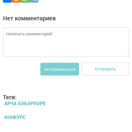
Нет комментариев
Отправить
Авторизоваться
Теги:
АРЧА ХӘБӘРЛӘРЕ
КОНКУРС