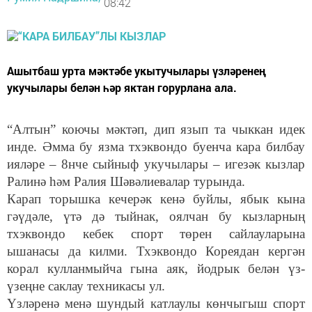
08:42
Ашытбаш урта мәктәбе укытучылары үзләренең
укучылары белән һәр яктан горурлана ала.
“Алтын” коючы мәктәп, дип язып та чыккан идек
инде. Әмма бу язма тхэквондо буенча кара билбау
ияләре – 8нче сыйныф укучылары – игезәк кызлар
Ралинә һәм Ралия Шәвәлиевалар турында.
Карап торышка кечерәк кенә буйлы, ябык кына
гәүдәле, үтә дә тыйнак, оялчан бу кызларның
тхэквондо кебек спорт төрен сайлауларына
ышанасы да килми. Тхэквондо Кореядан кергән
корал кулланмыйча гына аяк, йодрык белән үз-
үзеңне саклау техникасы ул.
Үзләренә менә шундый катлаулы көнчыгыш спорт