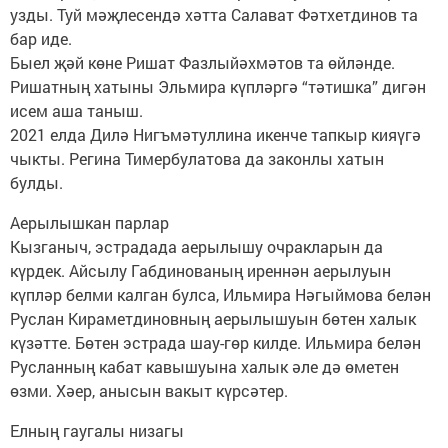
узды. Туй мәҗлесендә хәтта Салават Фәтхетдинов та
бар иде.
Быел җәй көне Ришат Фазлыйәхмәтов та өйләнде.
Ришатның хатыны Эльмира күпләргә “тәтишка” дигән
исем аша таныш.
2021 елда Дилә Нигъмәтуллина икенче тапкыр кияүгә
чыкты. Регина Тимербулатова да законлы хатын
булды.
Аерылышкан парлар
Кызганыч, эстрадада аерылышу очракларын да
күрдек. Айсылу Габдинованың иреннән аерылуын
күпләр белми калган булса, Ильмира Нәгыймова белән
Руслан Кираметдиновның аерылышуын бөтен халык
күзәтте. Бөтен эстрада шау-гөр килде. Ильмира белән
Русланның кабат кавышуына халык әле дә өметен
өзми. Хәер, анысын вакыт күрсәтер.
Елның гаугалы низагы