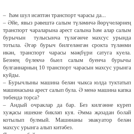
– Һәм шул исәптән транспорт чарасы да...
– Әйе, явыз рәвештә салым түләмичә йөрүчеләрнең
транспорт чараларына арест салына һәм алар салым
бурычын тулысынча түләгәнче махсус урында
тотыла. Әгәр бурыч билгеләнгән срокта түләнми
икән, транспорт чарасы мәҗбүри сатуга куела.
Безнең бүлекчә быел салым буенча бурычы
булганнарның 10 транспорт чарасын махсус урынга
куйды.
– Бурычлыны машина белән чыкса юлда туктатып
машинасына арест салып була. Ә менә машина капка
төбендә торса?
– Андый очраклар да бар. Без килгәнне күреп
хуҗасы ишекне бикләп куя. Әмма җәзадан болай
котылып булмый. Машинаны эвакуатор белән
махсус урынга алып китәбез.