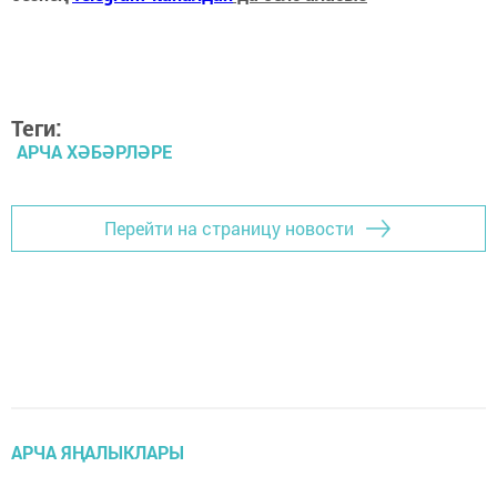
Теги:
АРЧА ХӘБӘРЛӘРЕ
Перейти на страницу новости
АРЧА ЯҢАЛЫКЛАРЫ