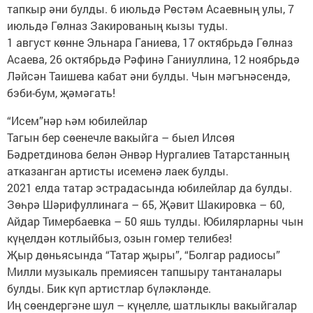
тапкыр әни булды. 6 июльдә Рөстәм Асаевның улы, 7
июльдә Гөлназ Закированың кызы туды.
1 август көнне Эльнара Ганиева, 17 октябрьдә Гөлназ
Асаева, 26 октябрьдә Рәфинә Ганиуллина, 12 ноябрьдә
Ләйсән Таишева кабат әни булды. Чын мәгънәсендә,
бэби-бум, җәмәгать!
“Исем”нәр һәм юбилейлар
Тагын бер сөенечле вакыйга – быел Илсөя
Бәдретдинова белән Әнвәр Нургалиев Татарстанның
атказанган артисты исеменә лаек булды.
2021 елда татар эстрадасында юбилейлар да булды.
Зөһрә Шәрифуллинага – 65, Җәвит Шакировка – 60,
Айдар Тимербаевка – 50 яшь тулды. Юбилярларны чын
күңелдән котлыйбыз, озын гомер телибез!
Җыр дөньясында “Татар җыры”, “Болгар радиосы”
Милли музыкаль премиясен тапшыру тантаналары
булды. Бик күп артистлар бүләкләнде.
Иң сөендергәне шул – күңелле, шатлыклы вакыйгалар