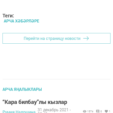
Теги:
АРЧА ХӘБӘРЛӘРЕ
Перейти на страницу новости
АРЧА ЯҢАЛЫКЛАРЫ
“Кара билбау”лы кызлар
31 декабрь 2021 -
Румия Надршина,
1574
0
1