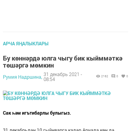
АРЧА ЯҢАЛЫКЛАРЫ
Бу көннәрдә юлга чыгу бик кыйммәткә
төшәргә мөмкин
31 декабрь 2021 -
Румия Надршина,
2162
0
0
08:54
Сак һәм игътибарлы булыгыз.
31 декабрьдән 10 гыйнварга кадәр Арчада көн дә