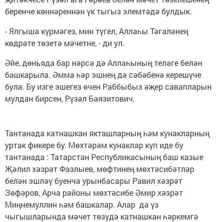
беренче көннәреннән үк тыгыз элемтәдә булдык.
- Ялгыша күрмәгез, мин түгел, Аллаһы Тәгаләнең
көдрәте төзетә мәчетне, - ди ул.
Әйе, дөньяда бар нәрсә дә Аллаһының теләге белән
башкарыла. Әмма һәр эшнең дә сәбәбенә керешүче
була. Бу изге эшегез өчен Раббыбыз әҗер савапларын
мулдан бирсен, Рүзәл Баязитович.
Тантанада катнашкан якташларның һәм кунакларның
уртак фикере бу. Мөхтәрәм кунаклар күп иде бу
тантанада : Татарстан Республикасының баш казые
Җәлил хәзрәт Фазлыев, мөфтинең мөхтәсибәтләр
белән эшләү буенча урынбасары Равил хәзрәт
Зөфәров, Арча районы мөхтәсибе Әмир хәзрәт
Миңнемуллин һәм башкалар. Алар да үз
чыгышларында мәчет төзүдә катнашкан һәркемгә