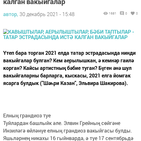
калган вакыйгалар
автор,
30 декабрь 2021 - 15:48
1681
0
0
Үтеп бара торган 2021 елда татар эстрадасында нинди
вакыйгалар булган? Кем аерылышкан, ә кемнәр гаилә
корган? Кайсы артистның бәбие туган? Бүген әнә шул
вакыйгаларны барларга, кыскасы, 2021 елга йомгак
ясарга булдык ("Шәһри Казан", Эльвира Шакирова).
Елның грандиоз туе
Туйлардан башлыйк әле. Элвин Грейның сөйгәне
Инзиләгә өйләнүе елның грандиоз вакыйгасы булды.
Яшьләрнең никахы 16 гыйнварда, ә туе 17 сентябрьдә