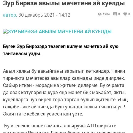
Зур Бирәзә авылы мәчетенә ай куелды
автор,
30 декабрь 2021 - 14:12
1904
0
0
Бүген Зур Бирәзәдә төзелеп килүче мәчеткә ай кую
тантанасы узды.
Авыл халкы бу вакыйганы зарыгып көткәндер. Чөнки
тирә-якта мәчетесез авыллар калмады инде диярлек.
Сабыр иткән - морадына җиткән диләрме. Бу очракта
да озак көтүләренә күрә яңа мәчет бик мәһабәт, якты,
күңелләргә нур биреп тора торган булып җитеште. Ә иң
гаҗәбе - ике ай эчендә буш урында калкып чыкты ул !
Әкияттәге кебек ел үсәсен көн үсте.
Бу игелекле эшне гамәлгә ашыручы АТП ширкәте
җитәкчесе Рүзәл ага Гәрәев белән мәчет төзелешенең