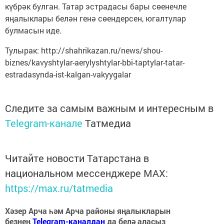
күбрәк булган. Татар эстрадасы бары сөенечле
яңалыклары белән генә сөендерсен, югалтулар
булмасын иде.
Тулырак: http://shahrikazan.ru/news/shou-
biznes/kavyshtylar-aerylyshtylar-bbi-taptylar-tatar-
estradasynda-ist-kalgan-vakyygalar
Следите за самым важным и интересным в
Telegram-канале
Татмедиа
Читайте новости Татарстана в
национальном мессенджере MАХ:
https://max.ru/tatmedia
Хәзер Арча һәм Арча районы яңалыкларын
безнең
Telegram-каналдан
да белә аласыз