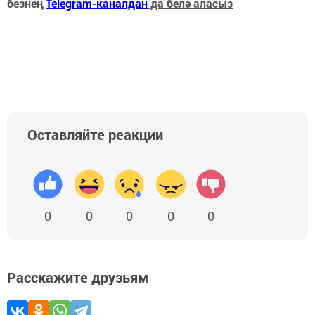
безнең
Telegram-каналдан
да белә аласыз
Оставляйте реакции
0
0
0
0
0
Расскажите друзьям