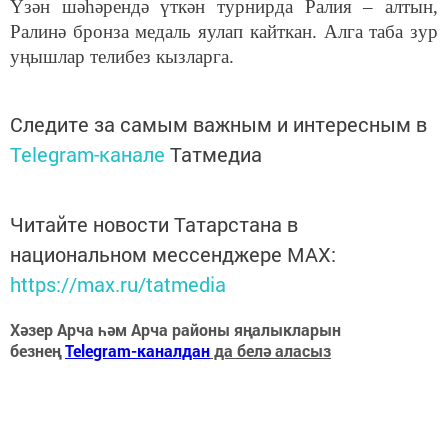
Үзән шәһәрендә үткән турнирда Ралия – алтын,
Ралинә бронза медаль яулап кайткан. Алга таба зур
уңышлар телибез кызларга.
Следите за самым важным и интересным в
Telegram-канале
Татмедиа
Читайте новости Татарстана в
национальном мессенджере MАХ:
https://max.ru/tatmedia
Хәзер Арча һәм Арча районы яңалыкларын
безнең
Telegram-каналдан
да белә аласыз