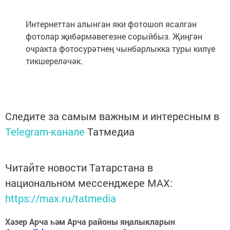
Интернеттан алынган яки фотошоп ясалган
фотолар җибәрмәвегезне сорыйбыз. Җиңгән
очракта фотосурәтнең чынбарлыкка туры килүе
тикшереләчәк.
Следите за самым важным и интересным в
Telegram-канале
Татмедиа
Читайте новости Татарстана в
национальном мессенджере MАХ:
https://max.ru/tatmedia
Хәзер Арча һәм Арча районы яңалыкларын