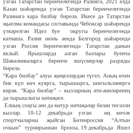
узган Татарстан беренчелегендә Ралиягә, 2021 елда
Казан шәһәрендә узган Татарстан беренчелегендә
Ралинәгә кара билбау бирелә. Икесе дә Татарстан
җыелма командасы составында Чебоксар шәһәрендә
үткәрелгән Идел буе округы беренчелегендә
катнаша. Ралия июнь аенда Белгород шәһәрендә
узган Россия беренчелегендә Татарстан данын
яклый. Ярышларда алган баллары буенча
Шәвәлиеваларга беренче яшүсмерләр разряды
бирелә.
“Кара билбау” алуы җиңелләрдән түгел. Аның өчен
бик күп көч куярга, тырышырга, шөгыльләнергә
кирәк. “Кара билбау” – кызларның әти-әниләренең
дә тырышлыгы нәтиҗәсе.
Елның соңгы аен да матур нәтиҗәләр белән төгәлли
кызлар. 10-12 декабрьдә узган иң көчле
спортчыларны җыйган Бөтенроссия “Алтын
очкын” турнирыннан бронза, 19 декабрьдә Яшел