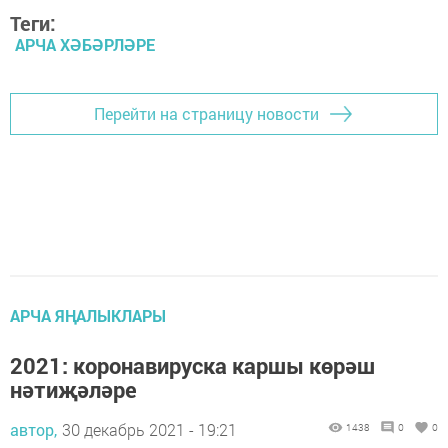
Теги:
АРЧА ХӘБӘРЛӘРЕ
Перейти на страницу новости
АРЧА ЯҢАЛЫКЛАРЫ
2021: коронавируска каршы көрәш
нәтиҗәләре
автор,
30 декабрь 2021 - 19:21
1438
0
0