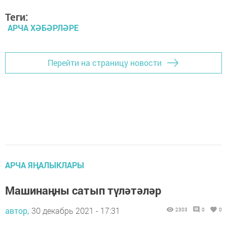
Теги:
АРЧА ХӘБӘРЛӘРЕ
Перейти на страницу новости
АРЧА ЯҢАЛЫКЛАРЫ
Машинаңны сатып түләтәләр
автор,
30 декабрь 2021 - 17:31
2303
0
0