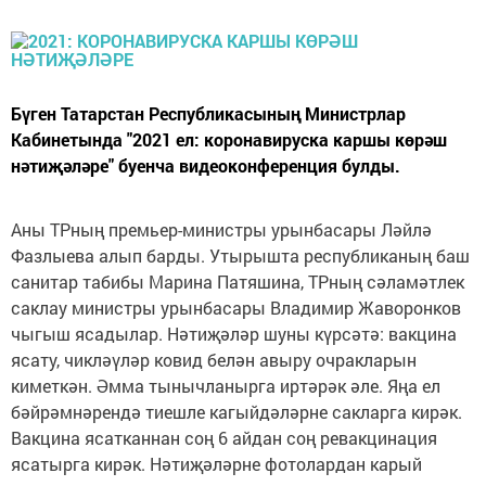
Бүген Татарстан Республикасының Министрлар
Кабинетында "2021 ел: коронавируска каршы көрәш
нәтиҗәләре" буенча видеоконференция булды.
Аны ТРның премьер-министры урынбасары Ләйлә
Фазлыева алып барды. Утырышта республиканың баш
санитар табибы Марина Патяшина, ТРның сәламәтлек
саклау министры урынбасары Владимир Жаворонков
чыгыш ясадылар. Нәтиҗәләр шуны күрсәтә: вакцина
ясату, чикләүләр ковид белән авыру очракларын
киметкән. Әмма тынычланырга иртәрәк әле. Яңа ел
бәйрәмнәрендә тиешле кагыйдәләрне сакларга кирәк.
Вакцина ясатканнан соң 6 айдан соң ревакцинация
ясатырга кирәк. Нәтиҗәләрне фотолардан карый