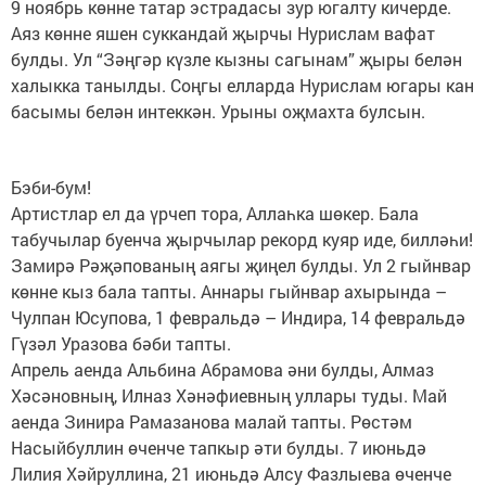
9 ноябрь көнне татар эстрадасы зур югалту кичерде.
Аяз көнне яшен суккандай җырчы Нурислам вафат
булды. Ул “Зәңгәр күзле кызны сагынам” җыры белән
халыкка танылды. Соңгы елларда Нурислам югары кан
басымы белән интеккән. Урыны оҗмахта булсын.
Бэби-бум!
Артистлар ел да үрчеп тора, Аллаһка шөкер. Бала
табучылар буенча җырчылар рекорд куяр иде, билләһи!
Замирә Рәҗәпованың аягы җиңел булды. Ул 2 гыйнвар
көнне кыз бала тапты. Аннары гыйнвар ахырында –
Чулпан Юсупова, 1 февральдә – Индира, 14 февральдә
Гүзәл Уразова бәби тапты.
Апрель аенда Альбина Абрамова әни булды, Алмаз
Хәсәновның, Илназ Хәнәфиевның уллары туды. Май
аенда Зинира Рамазанова малай тапты. Рөстәм
Насыйбуллин өченче тапкыр әти булды. 7 июньдә
Лилия Хәйруллина, 21 июньдә Алсу Фазлыева өченче