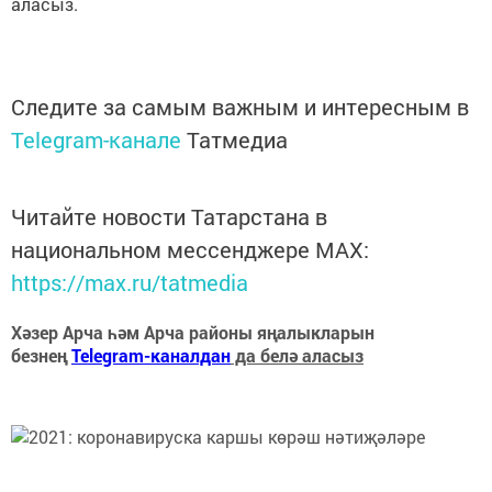
аласыз.
Следите за самым важным и интересным в
Telegram-канале
Татмедиа
Читайте новости Татарстана в
национальном мессенджере MАХ:
https://max.ru/tatmedia
Хәзер Арча һәм Арча районы яңалыкларын
безнең
Telegram-каналдан
да белә аласыз