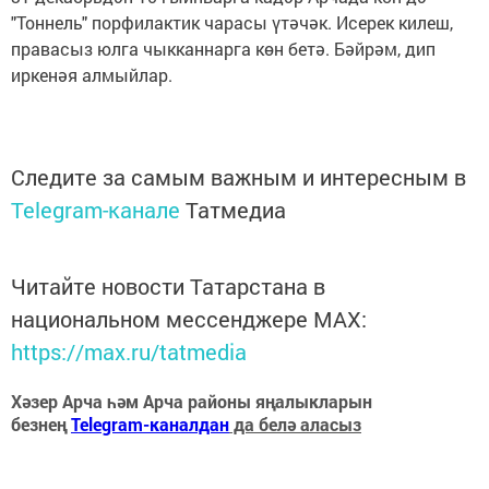
"Тоннель" порфилактик чарасы үтәчәк. Исерек килеш,
правасыз юлга чыкканнарга көн бетә. Бәйрәм, дип
иркенәя алмыйлар.
Следите за самым важным и интересным в
Telegram-канале
Татмедиа
Читайте новости Татарстана в
национальном мессенджере MАХ:
https://max.ru/tatmedia
Хәзер Арча һәм Арча районы яңалыкларын
безнең
Telegram-каналдан
да белә аласыз