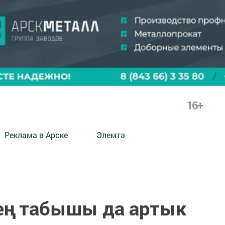
16+
Реклама в Арске
Элемтә
ең табышы да артык