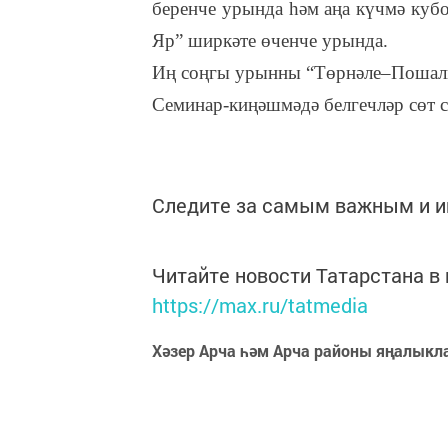
беренче урында һәм аңа күчмә ку
Яр” ширкәте өченче урында.
Иң соңгы урынны “Төрнәле–Пошалы
Семинар-киңәшмәдә белгечләр сөт 
Следите за самым важным и 
Читайте новости Татарстана 
https://max.ru/tatmedia
Хәзер Арча һәм Арча районы яңалыкл