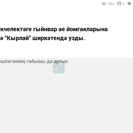
1524
0
кчелектәге гыйнвар ае йомгакларына
ә “Кырлай” ширкәтендә узды.