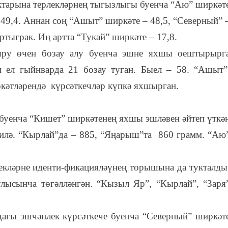
тарына терлекләрнең тыгызлыгы буенча “Аю” ширкәт
– 49,4. Аннан соң “Ашыт” ширкәте – 48,5, “Северный” 
артыграк. Иң артта “Тукай” ширкәте – 17,8.
ыру өчен бозау алу буенча эшне яхшы оештырырг
н ел гыйнварда 21 бозау туган. Быел – 58. “Ашыт”
кәтләрендә күрсәткечләр күпкә яхшырган.
 буенча “Кишет” ширкәтенең яхшы эшләвен әйтеп үткә
илә. “Кырлай”да – 885, “Яңарыш”та 860 грамм. “Аю
лекләрне иденти-фикацияләүнең торышына да тукталды
лысынча төгәлләнгән. “Кызыл Яр”, “Кырлай”, “Заря
агы эшчәнлек күрсәткече буенча “Северный” ширкәт