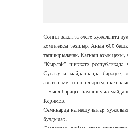
Соңгы вакытта әлеге хуҗалыкта куа
комплексы төзиләр. Аның 600 башка
тапшырылачак. Катнаш азык цехы, а
“Кырлай” ширкәте республикада ү
Сугарулы мәйданнарда бәрәңге, 
азыгын мул итеп, ел ярым, ике еллы
– Быел бәрәңге һәм яшелчә мәйдан
Кәримов.
Семинарда катнашучылар хуҗалыкн
булдылар.