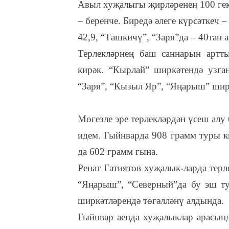
Авыл хуҗалыгы җирләренең 100 гек
– беренче. Биредә әлеге күрсәткеч 
42,9, “Ташкичү”, “Заря”да – 40тан 
Терлекләрнең баш саннарын артт
кирәк. “Кырлай” ширкәтендә узга
“Заря”, “Кызыл Яр”, “Яңарыш” шир
Мөгезле эре терлекләрдән үсеш алу
идем. Гыйнварда 908 грамм туры к
да 602 грамм гына.
Ренат Гатиятов хуҗалык-ларда тер
“Яңарыш”, “Северный”да бу эш ту
ширкәтләрендә төгәлләнү алдында.
Гыйнвар аенда хуҗалыклар арасынд