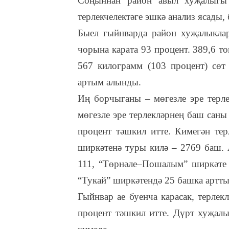
Соңыннан район авыл хуҗалыгы һ
терлекчелектәге эшкә анализ ясады
Быел гыйнварда район хуҗалыкла
чорына карата 93 процент. 389,6 то
567 килограмм (103 процент) сөт 
артым алынды.
Иң борчыганы – мөгезле эре терл
мөгезле эре терлекләрнең баш сан
процент тәшкил итте. Кимегән тер
ширкәтенә туры килә – 2769 баш. 
111, “Төрнәле–Пошалым” ширкәте 
“Тукай” ширкәтендә 25 башка артты
Гыйнвар ае буенча карасак, терлек
процент тәшкил итте. Дүрт хуҗалы