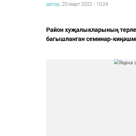
автор,
20 март 2022 - 10:24
Район хуҗалыкларының терле
багышланган семинар-киңәшм