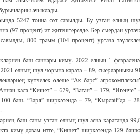
әм азык-төлек идарәсе җитәкчесе Ренат Гатиято
, бурычларны ачыклады.
рында 5247 тонна сөт савылды. Бу узган елның шу
нна (97 процент) ит җитештерелде. Бер сыердан уртач
савылды, 800 грамм (104 процент) уртача тәүлекле
екләрнең баш саннары кимү. 2022 елның 1 феврален
ы 2021 елның шул чорына карата – 89, сыерларныкы 9
лекләрнең күпчелек өлеше “Ак барс” агрокомплексы
Аннан кала “Кишет” – 679, “Ватан” – 179, “Игенче” 
100 баш. “Заря” ширкәтендә – 79, “Кырлай”да – 28
.
ләрнең баш саны узган елның шул аена караганда 99,
кта кимү дәвам итте, “Кишет” ширкәтендә 129 башк