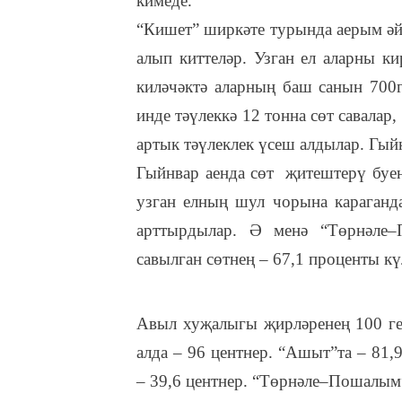
кимеде.
“Кишет” ширкәте турында аерым әй
алып киттеләр. Узган ел аларны к
киләчәктә аларның баш санын 700г
инде тәүлеккә 12 тонна сөт савалар
артык тәүлеклек үсеш алдылар. Гый
Гыйнвар аенда сөт җитештерү буе
узган елның шул чорына караганда
арттырдылар. Ә менә “Төрнәле–
савылган сөтнең – 67,1 проценты кү
Авыл хуҗалыгы җирләренең 100 ге
алда – 96 центнер. “Ашыт”та – 81,
– 39,6 центнер. “Төрнәле–Пошалым”