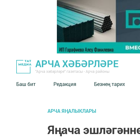
АРЧА ХӘБӘРЛӘРЕ
"Арча хәбәрләре" газетасы - Арча районы
Баш бит
Редакция
Безнең тарих
АРЧА ЯҢАЛЫКЛАРЫ
Яңача эшләгәнн