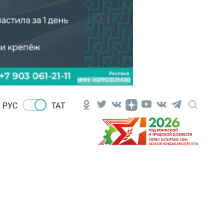
РУС
ТАТ