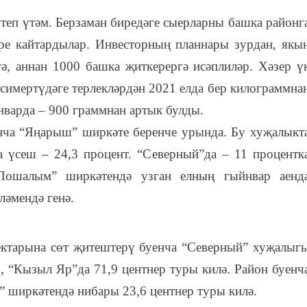
теп үтәм. Берзаман биредәге сыерларны башка районг
ире кайтардылар. Инвесторның планнары зурдан, якы
ә, аннан 1000 башка җиткерергә исәплиләр. Хәзер ү
, симертүдәге терлекләрдән 2021 елда бер килограммна
нварда – 900 граммнан артык булды.
нча “Яңарыш” ширкәте беренче урында. Бу хуҗалыкт
 үсеш – 24,3 процент. “Северный”да – 11 процентк
Пошалым” ширкәтендә узган елның гыйнвар аенд
ләмендә генә.
ктарына сөт җитештерү буенча “Северный” хуҗалыг
9, “Кызыл Яр”да 71,9 центнер туры килә. Район буенч
 ширкәтендә нибары 23,6 центнер туры килә.