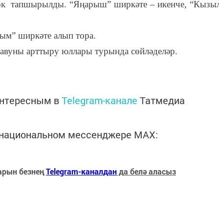
бок тапшырылды. “Яңарыш” ширкәте – икенче, “Кызы
м” ширкәте алып тора.
савуны арттыру юллары турында сөйләделәр.
интересным в
Telegram-канале
Татмедиа
в национальном мессенджере MАХ:
арын безнең
Telegram-каналдан
да белә аласыз