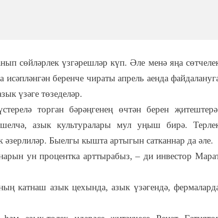
нып сөйләрлек үзгәрешләр күп. Әле менә яңа сөтчеле
 исәпләнгән беренче чираты апрель аенда файдалануг
зык үзәге төзеделәр.
стерелә торган бәрәңгенең өчтән берен җитештерә
яшелчә, азык культуралары мул уңыш бирә. Терле
к әзерлиләр. Быелгы кышта артыгын сатканнар да әле.
нарын ун процентка арттырабыз, – ди инвестор Мара
ың катнаш азык цехында, азык үзәгендә, фермалард