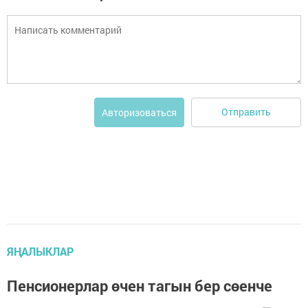
Отправить
Авторизоваться
ЯҢАЛЫКЛАР
Пенсионерлар өчен тагын бер сөенче