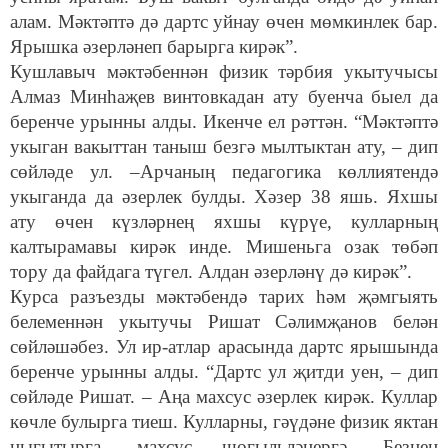
алам. Мәктәптә дә дартс уйнау өчен мөмкинлек бар.
Ярышка әзерләнеп барырга кирәк”.
Кушлавыч мәктәбеннән физик тәрбия укытучысы
Алмаз Минһаҗев винтовкадан ату буенча быел да
беренче урынны алды. Икенче ел рәттән. “Мәктәптә
укыган вакыттан таныш безгә мылтыктан ату, – дип
сөйләде ул. –Арчаның педагогика көллиятендә
укыганда да әзерлек булды. Хәзер 38 яшь. Яхшы
ату өчен күзләрнең яхшы күрүе, кулларның
калтырамавы кирәк инде. Мишеньга озак төбәп
тору да файдага түгел. Алдан әзерләнү дә кирәк”.
Курса разъезды мәктәбендә тарих һәм җәмгыять
белеменнән укытучы Ришат Сәлимҗанов белән
сөйләшәбез. Ул ир-атлар арасында дартс ярышында
беренче урынны алды. “Дартс ул җитди уен, – дип
сөйләде Ришат. – Аңа махсус әзерлек кирәк. Куллар
көчле булырга тиеш. Кулларны, гәүдәне физик яктан
ныгытырга, махсус шөгыльләнергә. Безнең