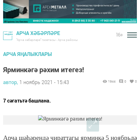
АРЧА ХӘБӘРЛӘРЕ
16+
"Арча хәбәрләре" газетасы - Арча районы
АРЧА ЯҢАЛЫКЛАРЫ
Ярминкәгә рәхим итегез!
автор,
1 ноябрь 2021 - 15:43
1944
0
0
7 сәгатьтә башлана.
Арча шәһәрендә чираттагы ярминкә 5 ноябрьдә