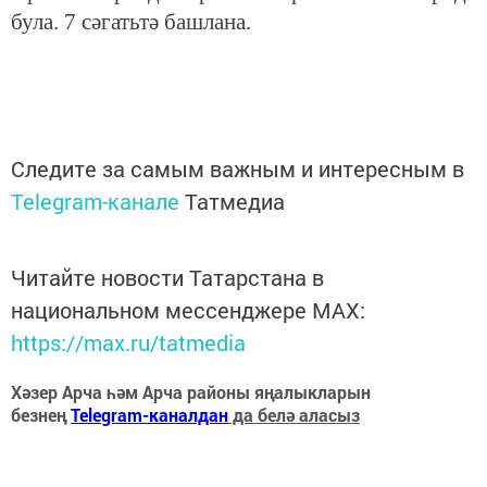
була. 7 сәгатьтә башлана.
Следите за самым важным и интересным в
Telegram-канале
Татмедиа
Читайте новости Татарстана в
национальном мессенджере MАХ:
https://max.ru/tatmedia
Хәзер Арча һәм Арча районы яңалыкларын
безнең
Telegram-каналдан
да белә аласыз