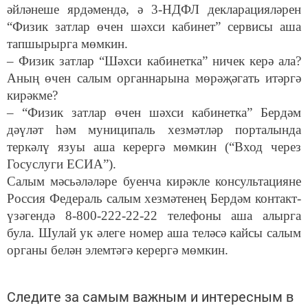
әйләнеше ярдәмендә, ә 3-НДФЛ декларацияләрен
“Физик затлар өчен шәхси кабинет” сервисы аша
тапшырырга мөмкин.
– Физик затлар “Шәхси кабинетка” ничек керә ала?
Аның өчен салым органнарына мөрәҗәгать итәргә
кирәкме?
– “Физик затлар өчен шәхси кабинетка” Бердәм
дәүләт һәм муниципаль хезмәтләр порталында
теркәлү язуы аша керергә мөмкин (“Вход через
Госуслуги ЕСИА”).
Салым мәсьәләләре буенча кирәкле консультацияне
Россия Федераль салым хезмәтенең Бердәм контакт-
үзәгендә 8-800-222-22-22 телефоны аша алырга
була. Шулай ук әлеге номер аша теләсә кайсы салым
органы белән элемтәгә керергә мөмкин.
Следите за самым важным и интересным в