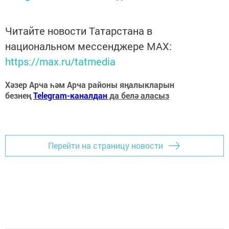
Читайте новости Татарстана в
национальном мессенджере MАХ:
https://max.ru/tatmedia
Хәзер Арча һәм Арча районы яңалыкларын
безнең
Telegram-каналдан
да белә аласыз
Перейти на страницу новости