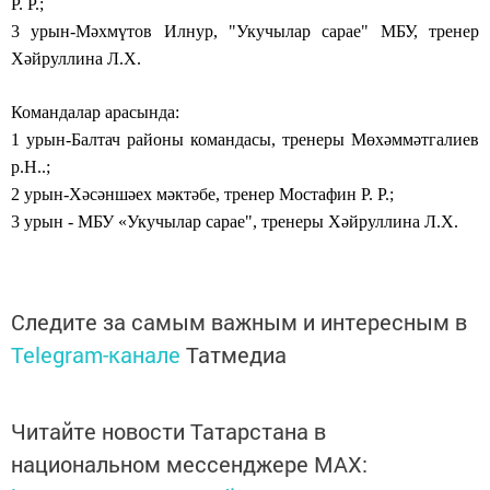
Р. Р.;
3 урын-Мәхмүтов Илнур, "Укучылар сарае" МБУ, тренер
Хәйруллина Л.Х.
Командалар арасында:
1 урын-Балтач районы командасы, тренеры Мөхәммәтгалиев
р.Н..;
2 урын-Хәсәншәех мәктәбе, тренер Мостафин Р. Р.;
3 урын - МБУ «Укучылар сарае", тренеры Хәйруллина Л.Х.
Следите за самым важным и интересным в
Telegram-канале
Татмедиа
Читайте новости Татарстана в
национальном мессенджере MАХ: