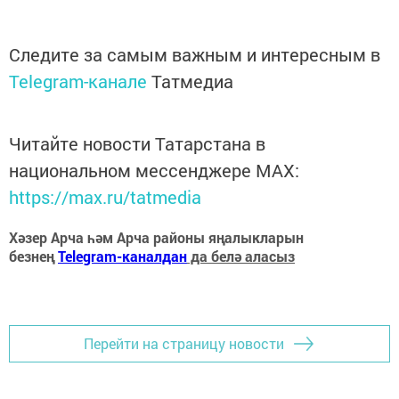
Следите за самым важным и интересным в
Telegram-канале
Татмедиа
Читайте новости Татарстана в
национальном мессенджере MАХ:
https://max.ru/tatmedia
Хәзер Арча һәм Арча районы яңалыкларын
безнең
Telegram-каналдан
да белә аласыз
Перейти на страницу новости