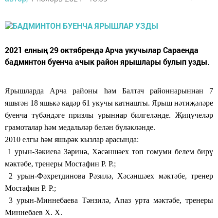
2021 елның 29 октябрендә Арча укучылар Сараенда
бадминтон буенча ачык район ярышлары булып узды.
Ярышларда Арча районы һәм Балтач районнары
ннан
7
яшьтән 18 яшькә кадәр 61 укучы катнашты. Ярыш нәтиҗәләре
буенча түбәндәге призлы урыннар билгеләнде.
Җиңүчеләр
грамоталар һәм медал
ь
ләр белән бүләкләнде.
2010 елгы һәм яшьрәк кызлар арасында:
1 урын-Зәкиева Зәринә, Хәсәншәех төп гомуми белем бирү
мәктәбе, тренеры Мостафин Р. Р.;
2 урын-Фәхретдинова Рәзилә, Хәсәншәех мәктәбе, тренер
Мостафин Р. Р.;
3 урын-Миннебаева Тәнзилә, Апаз урта мәктәбе, тренеры
Миннебаев Х. Х.