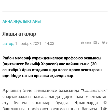
АРЧА ЯҢАЛЫКЛАРЫ
Яхшы аталар
автор,
1 ноябрь 2021 - 14:03
1318
0
0
Район мәгариф учреждениеләре профсоюз оешмасы
(җитәкчесе Вакыйф Харисов) әле кайчан гына (30
сентябрь) Арча стадионында көзге кросс оештырган
иде. Инде тагын ярышка җыелдылар.
Арчаның 5нче гимназиясе базасында “Сәламәтлек”
спартакиадасы кысаларында дартс һәм мылтыктан
ату буенча ярышлар булды. Ярышларда 45
башлангыч профсоюз оешмасыннан барысы 146