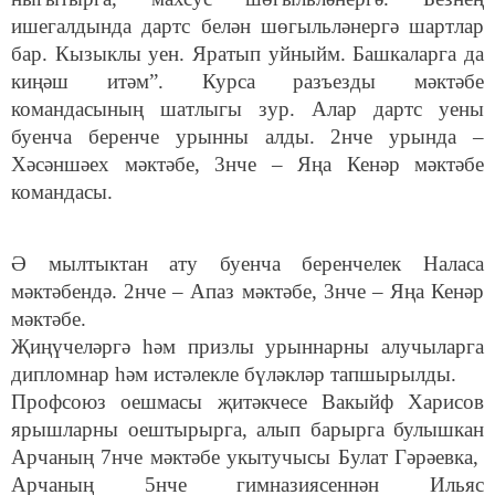
ишегалдында дартс белән шөгыльләнергә шартлар
бар. Кызыклы уен. Яратып уйныйм. Башкаларга да
киңәш итәм”. Курса разъезды мәктәбе
командасының шатлыгы зур. Алар дартс уены
буенча беренче урынны алды. 2нче урында –
Хәсәншәех мәктәбе, 3нче – Яңа Кенәр мәктәбе
командасы.
Ә мылтыктан ату буенча беренчелек Наласа
мәктәбендә. 2нче – Апаз мәктәбе, 3нче – Яңа Кенәр
мәктәбе.
Җиңүчеләргә һәм призлы урыннарны алучыларга
дипломнар һәм истәлекле бүләкләр тапшырылды.
Профсоюз оешмасы җитәкчесе Вакыйф Харисов
ярышларны оештырырга, алып барырга булышкан
Арчаның 7нче мәктәбе укытучысы Булат Гәрәевка,
Арчаның 5нче гимназиясеннән Ильяс