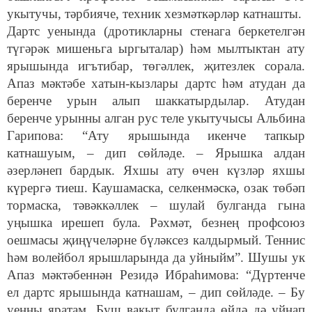
укытучы, тәрбияче, техник хезмәткәрләр катнашты.
Дартс уенында (дротикларны стенага беркетелгән
түгәрәк мишеньга ыргыталар) һәм мылтыктан ату
ярышында игътибар, төгәллек, җитезлек сорала.
Апаз мәктәбе хатын-кызлары дартс һәм атудан да
беренче урын алып шаккатырдылар. Атудан
беренче урынны алган рус теле укытучысы Альбина
Гарипова: “Ату ярышында икенче тапкыр
катнашуым, – дип сөйләде. – Ярышка алдан
әзерләнеп бардык. Яхшы ату өчен күзләр яхшы
күрергә тиеш. Каушамаска, селкенмәскә, озак төбәп
тормаска, тәвәккәллек – шулай булганда гына
уңышка ирешеп була. Рәхмәт, безнең профсоюз
оешмасы җиңүчеләрне бүләксез калдырмый. Теннис
һәм волейбол ярышларында да уйныйм”. Шушы ук
Апаз мәктәбеннән Резидә Ибраһимова: “Дүртенче
ел дартс ярышында катнашам, – дип сөйләде. – Бу
уенны яратам. Буш вакыт булганда өйдә дә уйнап