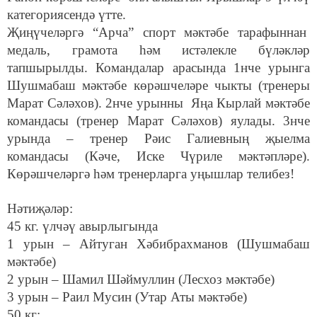
категориясендә үтте.
Җиңүчеләргә “Арча” спорт мәктәбе тарафыннан
медаль, грамота һәм истәлекле бүләкләр
тапшырылды. Командалар арасында 1нче урынга
Шушмабаш мәктәбе көрәшчеләре чыкты (тренеры
Марат Сәләхов). 2нче урынны Яңа Кырлай мәктәбе
командасы (тренер Марат Сәләхов) яулады. 3нче
урында – тренер Рәис Галиевның җыелма
командасы (Кәче, Иске Чүриле мәктәпләре).
Көрәшчеләргә һәм тренерларга уңышлар телибез!
Нәтиҗәләр:
45 кг. үлчәү авырлыгында
1 урын – Айтуган Хәбибрахманов (Шушмабаш
мәктәбе)
2 урын – Шамил Шәймуллин (Лесхоз мәктәбе)
3 урын – Раил Мусин (Утар Аты мәктәбе)
50 кг: