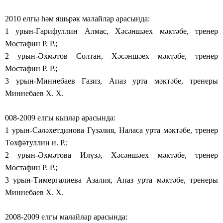
2010 елгы һәм яшьрәк малайлар арасында:
1 урын-Гарифуллин Алмас, Хәсәншәех мәктәбе, тренер
Мостафин Р. Р.;
2 урын-Әхмәтов Солтан, Хәсәншәех мәктәбе, тренер
Мостафин Р. Р.;
3 урын-Миннебаев Газиз, Апаз урта мәктәбе, тренеры
Миннебаев Х. Х.
008-2009 елгы кызлар арасында:
1 урын-Сәләхетдинова Гүзәлия, Наласа урта мәктәбе, тренер
Төхфәтуллин и. Р.;
2 урын-Әхмәтова Илүзә, Хәсәншәех мәктәбе, тренер
Мостафин Р. Р.;
3 урын-Тимергалиева Азалия, Апаз урта мәктәбе, тренеры
Миннебаев Х. Х.
2008-2009 елгы малайлар арасында: