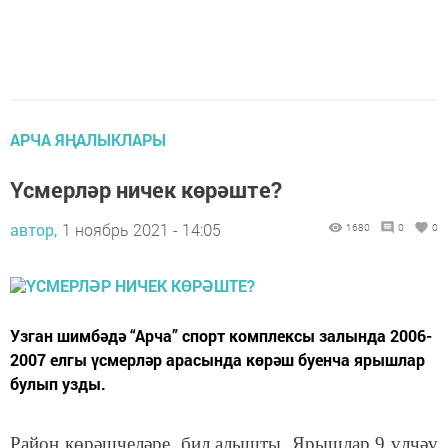
АРЧА ЯҢАЛЫКЛАРЫ
Үсмерләр ничек көрәште?
автор,
1 ноябрь 2021 - 14:05
1680
0
0
Узган шимбәдә “Арча” спорт комплексы залында 2006-
2007 елгы үсмерләр арасында көрәш буенча ярышлар
булып узды.
Район көрәшчеләре бил алышты. Ярышлар 9 үлчәү