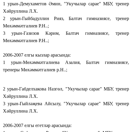
1 урын-Демухаметов Әмин, "Укучылар сарае" МБУ, тренер
Хәйруллина Л.Х.
2 урын-Гыйбадуллин Рияз, Балтач гимназиясе, тренер
Мөхәммәтгалиев Р.Н..;
3 урын-Газизов Кәрим, Балтач гимназиясе, тренер
Мөхәммәтгалиев Р.Н..;
2006-2007 елгы кызлар арасында:
1 урын-Мөхәммәтгалиева Азалия, Балтач гимназиясе,
тренеры Мөхәммәтгалиев р.Н..;
2 урын-Габделхакова Назгөл, "Укучылар сарае" МБУ, тренер
Хәйруллина Л.Х.
3 урын-Гыйләҗева Айсылу, "Укучылар сарае" МБУ, тренер
Хәйруллина Л.Х.
2006-2007 елгы егетләр арасында: