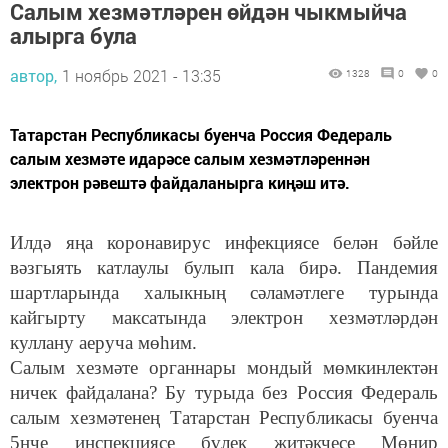
Салым хезмәтләрен өйдән чыкмыйча
алырга була
автор,
1 ноябрь 2021 - 13:35
1328
0
0
Татарстан Республикасы буенча Россия Федераль
салым хезмәте идарәсе салым хезмәтләреннән
электрон рәвештә файдаланырга киңәш итә.
Илдә яңа коронавирус инфекциясе белән бәйле
вәзгыять катлаулы булып кала бирә. Пандемия
шартларында халыкның сәламәтлеге турында
кайгырту максатында электрон хезмәтләрдән
куллану аеруча мөһим.
Салым хезмәте органнары мондый мөмкинлектән
ничек файдалана? Бу турыда без Россия Федераль
салым хезмәтенең Татарстан Республикасы буенча
5нче инспекциясе бүлек җитәкчесе Мөнир