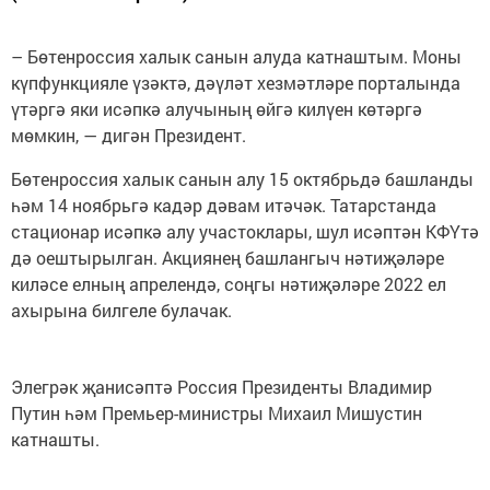
– Бөтенроссия халык санын алуда катнаштым. Моны
күпфункцияле үзәктә, дәүләт хезмәтләре порталында
үтәргә яки исәпкә алучының өйгә килүен көтәргә
мөмкин, — дигән Президент.
Бөтенроссия халык санын алу 15 октябрьдә башланды
һәм 14 ноябрьгә кадәр дәвам итәчәк. Татарстанда
стационар исәпкә алу участоклары, шул исәптән КФҮтә
дә оештырылган. Акциянең башлангыч нәтиҗәләре
киләсе елның апрелендә, соңгы нәтиҗәләре 2022 ел
ахырына билгеле булачак.
Элегрәк җанисәптә Россия Президенты Владимир
Путин һәм Премьер-министры Михаил Мишустин
катнашты.