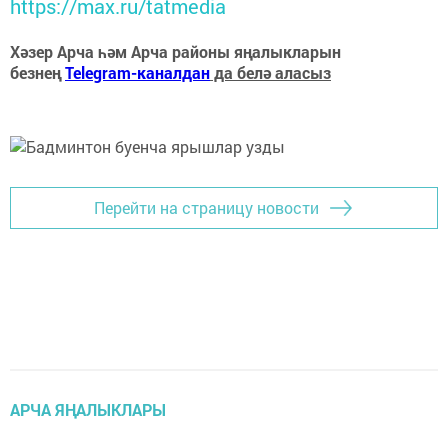
https://max.ru/tatmedia
Хәзер Арча һәм Арча районы яңалыкларын
безнең
Telegram-каналдан
да белә аласыз
Перейти на страницу новости
АРЧА ЯҢАЛЫКЛАРЫ