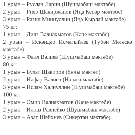
1 урын – Руслан Ларин (Шушмабаш мәктәбе)
2 урын – Рияз Шакирҗанов (Яңа Кенәр мәктәбе)
3 урын – Разил Миннуллин (Яңа Кырлай мәктәбе)
75 кг:
1 урын – Дияз Вәлиәхмәтов (Кәче мәктәбе)
2 урын – Искәндәр Исмәгыйлев (Түбән Мәтәскә
мәктәбе)
3 урын – Фаил Вәлиев (Шушмабаш мәктәбе)
80 кг:
1 урын – Булат Шакиров (6нчы мәктәп)
2 урын – Илфар Вәлиев (Наласа мәктәбе)
3 урын – Ислам Хәлиуллин (Шушмабаш мәктәбе)
100 кг:
1 урын – Әмир Вәлиәхмәтов (Кәче мәктәбе)
2 урын – Илназ Равнейко (Шушмабаш мәктәбе)
3 урын – Азат Шәйхиев (Сикертән мәктәбе).