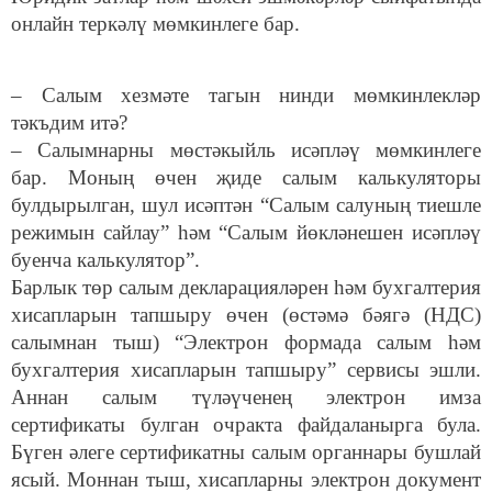
онлайн теркәлү мөмкинлеге бар.
– Салым хезмәте тагын нинди мөмкинлекләр
тәкъдим итә?
– Салымнарны мөстәкыйль исәпләү мөмкинлеге
бар. Моның өчен җиде салым калькуляторы
булдырылган, шул исәптән “Салым салуның тиешле
режимын сайлау” һәм “Салым йөкләнешен исәпләү
буенча калькулятор”.
Барлык төр салым декларацияләрен һәм бухгалтерия
хисапларын тапшыру өчен (өстәмә бәягә (НДС)
салымнан тыш) “Электрон формада салым һәм
бухгалтерия хисапларын тапшыру” сервисы эшли.
Аннан салым түләүченең электрон имза
сертификаты булган очракта файдаланырга була.
Бүген әлеге сертификатны салым органнары бушлай
ясый. Моннан тыш, хисапларны электрон документ