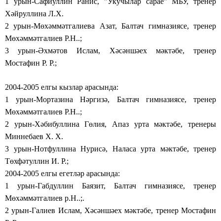
1 урын-Сафиуллин Ранис, "Укучылар сарае" МБУ, тренер
Хәйруллина Л.Х.
2 урын-Мөхәммәтгалиева Азат, Балтач гимназиясе, тренер
Мөхәммәтгалиев Р.Н..;
3 урын-Әхмәтов Ислам, Хәсәншәех мәктәбе, тренер
Мостафин Р. Р.;
2004-2005 елгы кызлар арасында:
1 урын-Мортазина Нәргизә, Балтач гимназиясе, тренер
Мөхәммәтгалиев Р.Н..;
2 урын-Хәбибуллина Гөлия, Апаз урта мәктәбе, тренеры
Миннебаев Х. Х.
3 урын-Нотфуллина Нурисә, Наласа урта мәктәбе, тренер
Төхфәтуллин И. Р.;
2004-2005 елгы егетләр арасында:
1 урын-Габдуллин Баязит, Балтач гимназиясе, тренер
Мөхәммәтгалиев р.Н..;.
2 урын-Галиев Ислам, Хәсәншәех мәктәбе, тренер Мостафин