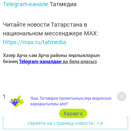
Telegram-канале
Татмедиа
Читайте новости Татарстана в
национальном мессенджере MАХ:
https://max.ru/tatmedia
Хәзер Арча һәм Арча районы яңалыкларын
безнең
Telegram-каналдан
да белә аласыз
Теги:
Яшь Татмедиа проектының яңа видеосын
АРЧА ХӘБӘРЛӘРЕ
карадыгызмы әле?
Карарга
Перейти на страницу новости