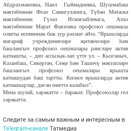
Абдрахмановка, Наил Гыймадиевка, Шушмабаш
мәктәбеннән Фоат Сәмигуллинга, Түбән Мәтәскә
мәктәбеннән Гүзәл Исмәгыйлевага, Апаз
мәктәбеннән Марат Фаязовка профсоюз оешмасы
советы исеменнән бик зур рәхмәт әйтә. “Ярышларда
мәгариф учреждениеләре җитәкчеләре һәм
башлангыч профсоюз оешмалары рәисләре актив
катнашты, – дип ассызык-лап үтте ул. – Кызганыч,
Казанбаш, Сикертән, Сеҗе һәм Ташичү мәктәпләре
башлангыч профсоюз оешмалары ярышта
катнашудан баш тартты. Киләсе ярышларда актив
катнашырлар, дигән өметтә калабыз”.
Менә шулай, хәрәкәттә – бәрәкәт. Профсоюзлар гел
хәрәкәттә.
Следите за самым важным и интересным в
Telegram-канале
Татмедиа