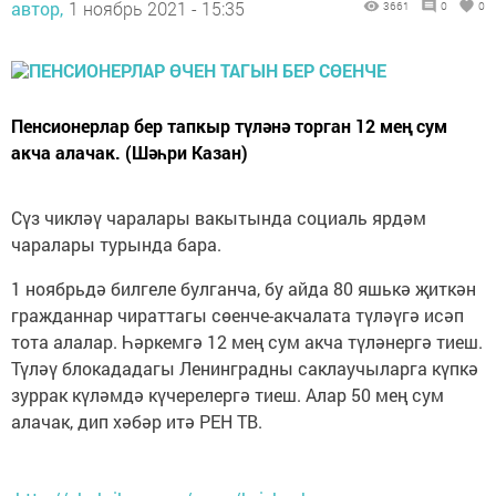
автор,
1 ноябрь 2021 - 15:35
3661
0
0
Пенсионерлар бер тапкыр түләнә торган 12 мең сум
акча алачак. (Шәһри Казан)
Сүз чикләү чаралары вакытында социаль ярдәм
чаралары турында бара.
1 ноябрьдә билгеле булганча, бу айда 80 яшькә җиткән
гражданнар чираттагы сөенче-акчалата түләүгә исәп
тота алалар. Һәркемгә 12 мең сум акча түләнергә тиеш.
Түләү блокададагы Ленинградны саклаучыларга күпкә
зуррак күләмдә күчерелергә тиеш. Алар 50 мең сум
алачак, дип хәбәр итә РЕН ТВ.