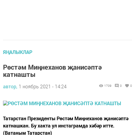
ЯҢАЛЫКЛАР
Рөстәм Миңнеханов җанисәптә
катнашты
автор,
1 ноябрь 2021 - 14:24
1709
0
0
Татарстан Президенты Рөстәм Миңнеханов җанисәптә
катнашкан. Бу хакта ул инстаграмда хәбәр итте.
(Ватаным Татарстан)