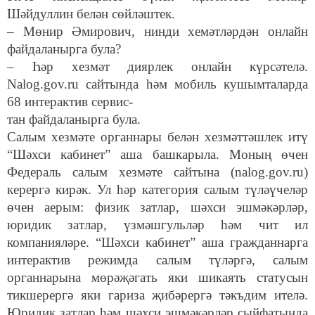
Шәйдуллин белән сөйләштек.
– Мөнир Әмирович, нинди хемәтләрдән онлайн
файдаланырга була?
– Һәр хезмәт диярлек онлайн күрсәтелә.
Nalog.gov.ru сайтында һәм мобиль кушымталарда
68 интерактив сервис-
тан файдаланырга була.
Салым хезмәте органнары белән хезмәттәшлек итү
“Шәхси кабинет” аша башкарыла. Моның өчен
Федераль салым хезмәте сайтына (nalog.gov.ru)
керергә кирәк. Ул һәр категория салым түләүчеләр
өчен аерым: физик затлар, шәхси эшмәкәрләр,
юридик затлар, үзмәшгульләр һәм чит ил
компанияләре. “Шәхси кабинет” аша гражданнарга
интерактив режимда салым түләргә, салым
органнарына мөрәҗәгать яки шикаять статусын
тикшерергә яки гариза җибәрергә тәкъдим ителә.
Юридик затлар һәм шәхси эшмәкәрләр сыйфатында