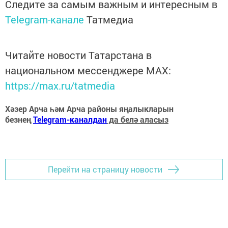
Следите за самым важным и интересным в
Telegram-канале
Татмедиа
Читайте новости Татарстана в
национальном мессенджере MАХ:
https://max.ru/tatmedia
Хәзер Арча һәм Арча районы яңалыкларын
безнең
Telegram-каналдан
да белә аласыз
Перейти на страницу новости