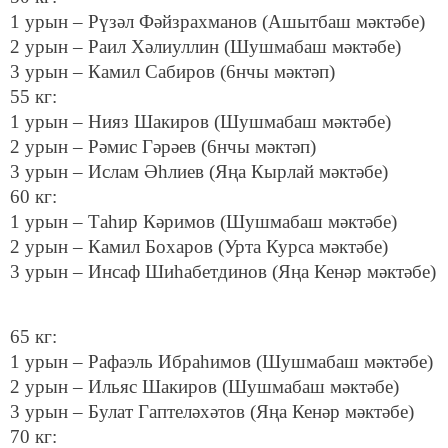
1 урын – Рүзәл Фәйзрахманов (Ашытбаш мәктәбе)
2 урын – Раил Хәлиуллин (Шушмабаш мәктәбе)
3 урын – Камил Сабиров (6нчы мәктәп)
55 кг:
1 урын – Нияз Шакиров (Шушмабаш мәктәбе)
2 урын – Рәмис Гәрәев (6нчы мәктәп)
3 урын – Ислам Әһлиев (Яңа Кырлай мәктәбе)
60 кг:
1 урын – Таһир Кәримов (Шушмабаш мәктәбе)
2 урын – Камил Бохаров (Урта Курса мәктәбе)
3 урын – Инсаф Шиһабетдинов (Яңа Кенәр мәктәбе)
65 кг:
1 урын – Рафаэль Ибраһимов (Шушмабаш мәктәбе)
2 урын – Ильяс Шакиров (Шушмабаш мәктәбе)
3 урын – Булат Гаптеләхәтов (Яңа Кенәр мәктәбе)
70 кг: