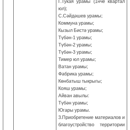
Г.Тукая
урамы
(1
нче
квартал
юл
);
С.С
ә
йд
ә
шев
урамы
;
Коммун
а урамы
;
Кызыл Бистә урамы
;
Түбән
-1
урамы
;
Түбән
-2
урамы
;
Түбән
-3
урамы
;
Тимер юл урамы
;
Ватан
урамы
;
Фабри
ка урамы
;
Көнбатыш тыкрыгы
;
Кояш урамы
;
Айван авылы
:
Түбән урамы
;
Югары урамы
.
3.Приобретение материалов и
благоустройство территории