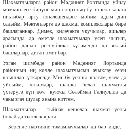
Шахматчыларга район Мәдәният йортында уйнау
мөмкинлеге бирүне мин спортның бу төренә карата
игъ
тибар арту юнәлешендәге мөһим адым дип
саныйм. Мәктәпләргә дә шахмат комплекслары бирә
башлаганнар. Димәк, киләчәктә укучылар, яшьләр
арасында да өметле шахматчылар үсеп чыгып,
район данын республика күләмендә дә яклый
башларлар, дигән өмет бар.
Узган шимбәдә район Мәдәният йортында
районның иң көчле шахматчысын ачыклау өчен
ярышлар үткәрелде. Мин бу уенны яратам, үзем дә
уйныйм, хөкемдар, шашка белән шахматны
үстерүгә күп көч куючы Сөләйман Галиуллин да
чакыргач шулар янына киттем.
Шахматчылар – тыйнак кешеләр, шахмат уены
болай да тынлык ярата.
– Беренче партияне тәмамлаучылар да бар инде, –