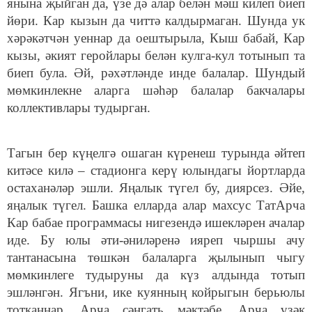
янына җыйган да, үзе дә алар белән мәш килеп биеп
йөри. Кар кызын да читтә калдырмаган. Шунда ук
хәрәкәтчән уеннар да оештырыла, Кыш бабай, Кар
кызы, әкият геройлары белән кулга-кул тотынып та
биеп була. Әй, рәхәтләнде инде балалар. Шундый
мөмкинлекне аларга шәһәр балалар бакчалары
коллективлары тудырган.
Тагын бер күңелгә ошаган күренеш турында әйтеп
китәсе килә – стадионга керү юлындагы йортларда
остаханәләр эшли. Яңалык түгел бу, диярсез. Әйе,
яңалык түгел. Башка елларда алар махсус ТатАрча
Кар бабае программасы нигезендә ишекләрен ачалар
иде. Бу юлы әти-әниләренә ияреп чыршы ачу
тантанасына төшкән балаларга җылынып чыгу
мөмкинлеге тудыруны да күз алдында тотып
эшләнгән. Ягъни, ике куянның койрыгын берьюлы
тотканнар. Арча сәнгать мәктәбе, Арча үзәк