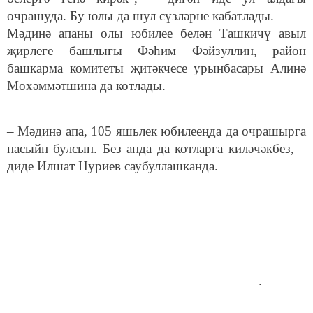
очрашуда. Бу юлы да шул сүзләрне кабатлады.
Мәдинә апаны олы юбилее белән Ташкичү авыл
җирлеге башлыгы Фәһим Фәйзуллин, район
башкарма комитеты җитәкчесе урынбасары Алинә
Мөхәммәтшина да котлады.
– Мәдинә апа, 105 яшьлек юбилееңда да очрашырга
насыйп булсын. Без анда да котларга киләчәкбез, –
диде Илшат Нуриев саубуллашканда.
.