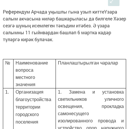
Референдум Арчада уңышлы гына узып киттеҮзара
салым акчасына ниләр башкарыласы да билгеле Хәзер
сезгә шуның исемлеген тәкъдим итәбез. Ә үзара
салымны 11 гыйнвардан башлап 6 мартка кадәр
түләргә кирәк булачак.
№
Наименование
Планлаштырылган чаралар
вопроса
местного
значения
1.
Организация
1. Замена и установка
светильников уличного
благоустройства
освещения, прокладка
территории
самонесущего
городского
изолированного провода и
поселения
устройство опор наружного