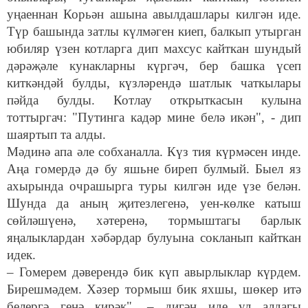
уңаеннан Корьән ашына авылдашлары килгән иде.
Түр башында затлы күлмәген киеп, балкып утырган
юбиляр үзен котларга дип махсус кайткан шундый
дәрәҗәле кунакларны күргәч, бер башка үсеп
киткәндәй булды, күзләрендә шатлык чаткылары
пәйда булды. Котлау открыткасын кулына
тоттыргач: "Путинга кадәр мине белә икән", - дип
шаяртып та алды.
Мәдинә апа әле собханалла. Күз тия күрмәсен инде.
Аңа гомердә дә бу яшьне биреп булмый. Быел яз
ахырында очрашырга туры килгән иде үзе белән.
Шунда да аның җитезлегенә, уен-көлке катыш
сөйләшүенә, хәтеренә, тормыштагы барлык
яңалыклардан хәбәрдар булуына сокланып кайткан
идек.
– Гомерем дәверендә бик күп авырлыклар күрдем.
Бирешмәдем. Хәзер тормыш бик яхшы, шөкер итә
белергә генә кирәк", – дигән иде ул алдагы