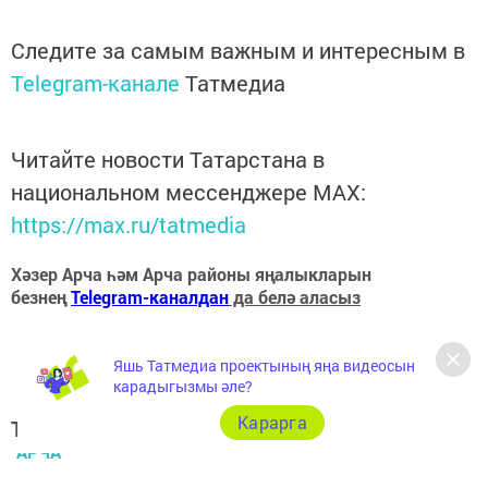
Следите за самым важным и интересным в
Telegram-канале
Татмедиа
Читайте новости Татарстана в
национальном мессенджере MАХ:
https://max.ru/tatmedia
Хәзер Арча һәм Арча районы яңалыкларын
безнең
Telegram-каналдан
да белә аласыз
Яшь Татмедиа проектының яңа видеосын
карадыгызмы әле?
Карарга
Теги:
АРЧА