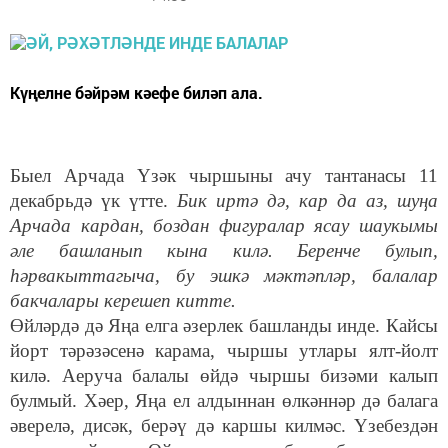
Күңелне бәйрәм кәефе биләп ала.
Быел Арчада Үзәк чыршыны ачу тантанасы 11
декабрьдә үк үтте.
Бик иртә дә, кар да аз, шуңа
Арчада кардан, боздан фигуралар ясау шаукымы
әле башланып кына килә. Беренче булып,
һәрвакыттагыча, бу эшкә мәктәпләр, балалар
бакчалары керешеп китте.
Өйләрдә дә Яңа елга әзерлек башланды инде. Кайсы
йорт тәрәзәсенә карама, чыршы утлары ялт-йолт
килә. Аеруча балалы өйдә чыршы бизәми калып
булмый. Хәер, Яңа ел алдыннан өлкәннәр дә балага
әверелә, дисәк, берәү дә каршы килмәс. Үзебездән