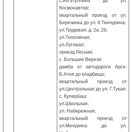
Сибгатуллина до ул.
Космонавтов;
квартальный проезд от ул.
Березинка до ул. К.Тинчурина;
ул.Трудовая, д. 2а, 2б;
ул.Тополиная;
ул.Луговая;
проезд Лесная;
с. Большие Верези:
дамба от автодороги Арск-
Б.Атня до кладбища;
квартальный проезд от
ул.Центральная до ул. Г.Тукая;
с. Купербаш:
ул.Школьная;
ул. Набережная;
квартальный проезд от
ул.Мичурина до ул.