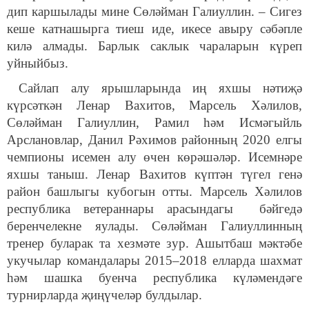
дип каршылады мине Сөләйман Галиуллин. – Сигез
кеше катнашырга тиеш иде, икесе авыру сәбәпле
килә алмады. Барлык саклык чараларын күреп
уйныйбыз.
Сайлап алу ярышларында иң яхшы нәтиҗә
күрсәткән Ленар Вахитов, Марсель Хәлилов,
Сөләйман Галиуллин, Рамил һәм Исмәгыйль
Арслановлар, Данил Рәхимов районның 2020 елгы
чемпионы исемен алу өчен көрәшәләр. Исемнәре
яхшы таныш. Ленар Вахитов күптән түгел генә
район башлыгы кубогын отты. Марсель Хәлилов
республика ветераннары арасындагы бәйгедә
беренчелекне яулады. Сөләйман Галиуллинның
тренер буларак та хезмәте зур. Ашытбаш мәктәбе
укучылар командалары 2015–2018 елларда шахмат
һәм шашка буенча республика күләмендәге
турнирларда җиңүчеләр булдылар.