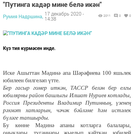
"Путинга кадәр мине белә икән"
17 декабрь 2020 -
Румия Надршина,
2011
0
0
14:38
Күз тия күрмәсен инде.
Иске Ашыттан Мәдинә апа Шәрәфиева 100 яшь
лек
юбилеен билгеләп үтте
.
Бер гасыр
гомер иткән, ТАССР белән бер елгы
юбилярны
район башлыгы Илшат Нуриев котлады,
Россия Президенты Владимир Путинның, үзенең
рәхмәт хатларын, чәчәк бәйләме һәм истәлек
бүләге тапшырды.
Бу көнне Мәдинә апаны котларга балалары,
оныклары, туганнары җыелып кайткан, юбилей