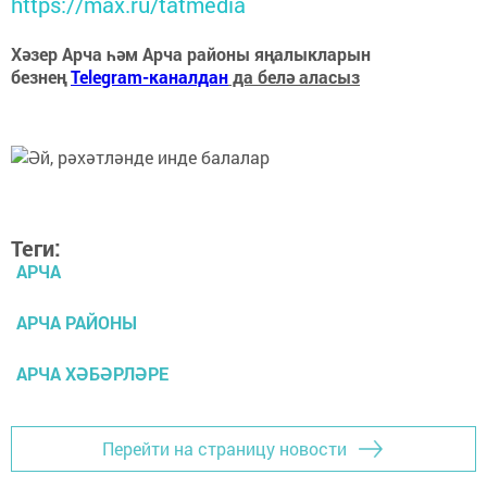
https://max.ru/tatmedia
Хәзер Арча һәм Арча районы яңалыкларын
безнең
Telegram-каналдан
да белә аласыз
Теги:
АРЧА
АРЧА РАЙОНЫ
АРЧА ХӘБӘРЛӘРЕ
Перейти на страницу новости