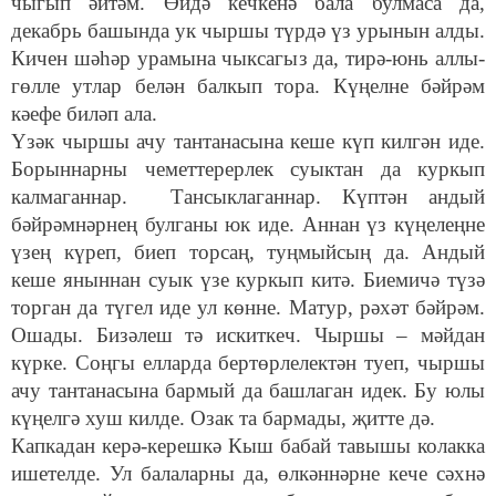
чыгып әйтәм. Өйдә кечкенә бала булмаса да,
декабрь башында ук чыршы түрдә үз урынын алды.
Кичен шәһәр урамына чыксагыз да, тирә-юнь аллы-
гөлле утлар белән балкып тора. Күңелне бәйрәм
кәефе биләп ала.
Үзәк чыршы ачу тантанасына кеше күп килгән иде.
Борыннарны чеметтерерлек суыктан да куркып
калмаганнар. Тансыклаганнар. Күптән андый
бәйрәмнәрнең булганы юк иде. Аннан үз күңелеңне
үзең күреп, биеп торсаң, туңмыйсың да. Андый
кеше яныннан суык үзе куркып китә. Биемичә түзә
торган да түгел иде ул көнне. Матур, рәхәт бәйрәм.
Ошады. Бизәлеш тә искиткеч. Чыршы – мәйдан
күрке. Соңгы елларда бертөрлелектән туеп, чыршы
ачу тантанасына бармый да башлаган идек. Бу юлы
күңелгә хуш килде. Озак та бармады, җитте дә.
Капкадан керә-керешкә Кыш бабай тавышы колакка
ишетелде. Ул балаларны да, өлкәннәрне кече сәхнә