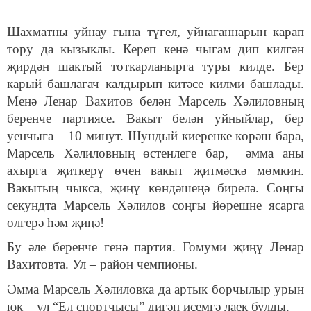
Шахматны уйнау гына түгел, уйнаганнарын карап
тору да кызыклы. Кереп кенә чыгам дип килгән
җирдән шактый тоткарланырга туры килде. Бер
карый башлагач калдырып китәсе килми башлады.
Менә Ленар Вахитов белән Марсель Хәлиловның
беренче партиясе. Вакыт белән уйныйлар, бер
уенчыга – 10 минут. Шундый киеренке көрәш бара,
Марсель Хәлиловның өстенлеге бар, әмма аны
ахырга җиткерү өчен вакыт җитмәскә мөмкин.
Вакытың чыкса, җиңү көндәшеңә бирелә. Соңгы
секундта Марсель Хәлилов соңгы йөрешне ясарга
өлгерә һәм җиңә!
Бу әле беренче генә партия. Гомуми җиңү Ленар
Вахитовта. Ул – район чемпионы.
Әмма Марсель Хәлиловка да артык борчылыр урын
юк – ул “Ел спортчысы” дигән исемгә лаек булды.