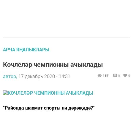
АРЧА ЯҢАЛЫКЛАРЫ
Көчлеләр чемпионны ачыклады
автор,
17 декабрь 2020 - 14:31
1351
0
0
“Районда шахмат спорты ни дәрәҗәдә?”