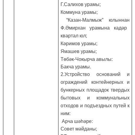
Г.Салихов
урамы
;
Коммун
а урамы
;
“
Казан-Малмыж
” юлыннан
Ф.
Ә
мирхан
урамына кадәр
квартал юл
;
К
ә
римов
урамы
;
Ямашев
урамы
;
Т
ө
б
ә
к-Ч
о
к
ы
рча
авылы
:
Бакча урамы
.
2.Устройство оснований и
ограждений контейнерных и
бункерных площадок твердых
бытовых и коммунальных
отходов и подъездных путей к
ним:
Ар
ча шәһәре
:
Совет
мәйданы
;