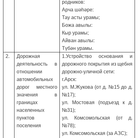
родников:
Арча шәһәре
:
Тау асты урамы
;
Божа авылы
:
Кыр урамы
;
Айван авылы
:
Түбән урамы
.
2.
Дорожная
1.Устройство основания и
деятельность в
дорожного покрытия из щебня
отношении
дорожно-уличной сети:
автомобильных
г.Арск:
дорог местного
ул. М.Жукова (от д. №15 до д.
значения в
№17);
границах
ул. Мостовая (подъезд к д.
населенных
№31);
пунктов
ул. Комсомольская (от д.
поселения
№78);
ул. Комсомольская (за АЗС);