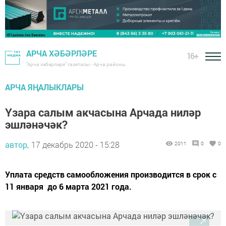
АРЧА ХӘБӘРЛӘРЕ
16+
"Арча хәбәрләре" газетасы - Арча районы
АРЧА ЯҢАЛЫКЛАРЫ
Үзара салым акчасына Арчада ниләр
эшләнәчәк?
автор,
17 декабрь 2020 - 15:28
2011
0
0
Уплата средств самообложения производится в срок с
11 января до 6 марта 2021 года.