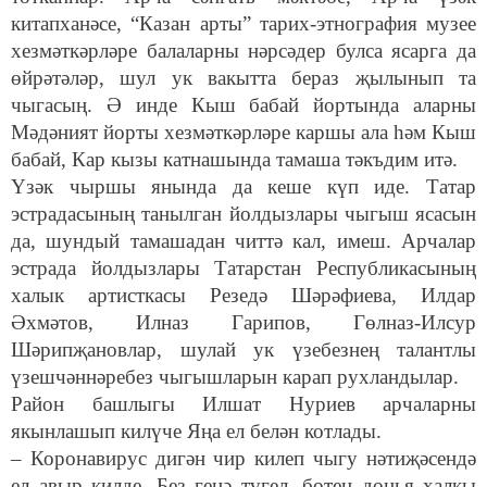
китапханәсе, “Казан арты” тарих-этнография музее
хезмәткәрләре балаларны нәрсәдер булса ясарга да
өйрәтәләр, шул ук вакытта бераз җылынып та
чыгасың. Ә инде Кыш бабай йортында аларны
Мәдәният йорты хезмәткәрләре каршы ала һәм Кыш
бабай, Кар кызы катнашында тамаша тәкъдим итә.
Үзәк чыршы янында да кеше күп иде. Татар
эстрадасының танылган йолдызлары чыгыш ясасын
да, шундый тамашадан читтә кал, имеш. Арчалар
эстрада йолдызлары Татарстан Республикасының
халык артисткасы Резедә Шәрәфиева, Илдар
Әхмәтов, Илназ Гарипов, Гөлназ-Илсур
Шәрипҗановлар, шулай ук үзебезнең талантлы
үзешчәннәребез чыгышларын карап рухландылар.
Район башлыгы Илшат Нуриев арчаларны
якынлашып килүче Яңа ел белән котлады.
– Коронавирус дигән чир килеп чыгу нәтиҗәсендә
ел авыр килде.
Без генә түгел, бөтен дөнья халкы