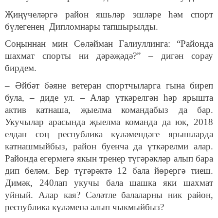
Җиңүчеләргә район яшьләр эшләре һәм спорт
бүлегенең Дипломнары тапшырылды.
Соңыннан мин Сөләйман Галиуллинга: “Районда
шахмат спорты ни дәрәҗәдә?” – дигән сорау
бирдем.
– Әйбәт бәяне ветеран спортчыларга гына биреп
була, – диде ул. – Алар үткәрелгән һәр ярышта
актив катнаша, җыелма командабыз да бар.
Укучылар арасында җыелма команда да юк, 2018
елдан соң республика күләмендәге ярышларда
катнашмыйбыз, район буенча да үткәрелми алар.
Районда егермегә якын тренер түгәрәкләр алып бара
дип беләм. Бер түгәрәктә 12 бала йөрергә тиеш.
Димәк, 240лап укучы бала шашка яки шахмат
уйный. Алар кая? Сәләтле балаларны ник район,
республика күләменә алып чыкмыйбыз?