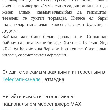
кыенлык кичерде. Әмма сынатмадык, ашлыгын да
җыеп алдык, савымчыларыбыз да тырышты,
төзелеш тә туктап тормады. Киләсе ел бары
шатлыклар гына алып килсен. Сәламәт булыйк,
–
диде ул.
Бәйрәм
җыр-бию белән
дәвам ит
те
.
Соңыннан
бәйрәм салюты күкне бизәде. Хәерлегә булсын. Яңа
2021 ел һәр йортка бәрәкәт, һәр кешегә бәхет алып
килсен, сәламәтлектән аермасын.
Следите за самым важным и интересным в
Telegram-канале
Татмедиа
Читайте новости Татарстана в
национальном мессенджере MАХ: