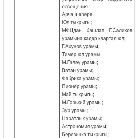
освещения :
Арча шәһәре
:
Юл тыкрыгы
;
МФЦ
дан башлап
Г.Салихов
урамына кадәр квартал юл
;
Г.Ахунов
урамы
;
Тимер юл урамы
;
М.Гал
әү урамы
;
Ватан
урамы
;
Фабри
ка урамы
;
Пионер
урамы
;
Май
тыкрыгы
;
М.Горьк
ий урамы
;
Зур урамы
;
Наратлык урамы
;
Астрономи
я урамы
;
Березинка
тыкрыгы
;