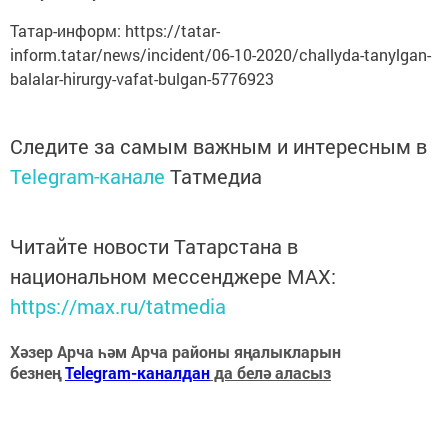
Татар-информ: https://tatar-
inform.tatar/news/incident/06-10-2020/challyda-tanylgan-
balalar-hirurgy-vafat-bulgan-5776923
Следите за самым важным и интересным в
Telegram-канале
Татмедиа
Читайте новости Татарстана в
национальном мессенджере MАХ:
https://max.ru/tatmedia
Хәзер Арча һәм Арча районы яңалыкларын
безнең
Telegram-каналдан
да белә аласыз