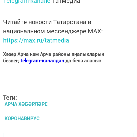
Telegram-канале
Татмедиа
Читайте новости Татарстана в
национальном мессенджере MАХ:
https://max.ru/tatmedia
Хәзер Арча һәм Арча районы яңалыкларын
безнең
Telegram-каналдан
да белә аласыз
Теги:
АРЧА ХӘБӘРЛӘРЕ
КОРОНАВИРУС