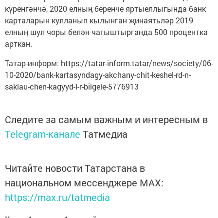
күренгәнчә, 2020 елның беренче яртыеллыгында банк
карталарын кулланып кылынган җинаятьләр 2019
елның шул чоры белән чагыштырганда 500 процентка
арткан.
Татар-информ: https://tatar-inform.tatar/news/society/06-
10-2020/bank-kartasyndagy-akchany-chit-keshel-rd-n-
saklau-chen-kagyyd-l-r-bilgele-5776913
Следите за самым важным и интересным в
Telegram-канале
Татмедиа
Читайте новости Татарстана в
национальном мессенджере MАХ:
https://max.ru/tatmedia