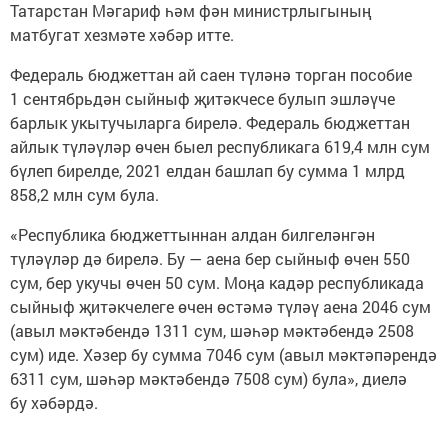
Татарстан Мәгариф һәм фән министрлыгының
матбугат хезмәте хәбәр итте.
Федераль бюджеттан ай саен түләнә торган пособие
1 сентябрьдән сыйныф җитәкчесе булып эшләүче
барлык укытучыларга бирелә. Федераль бюджеттан
айлык түләүләр өчен быел республикага 619,4 млн сум
бүлеп бирелде, 2021 елдан башлап бу сумма 1 млрд
858,2 млн сум була.
«Республика бюджеттыннан алдан билгеләнгән
түләүләр дә бирелә. Бу — аена бер сыйныф өчен 550
сум, бер укучы өчен 50 сум. Моңа кадәр республикада
сыйныф җитәкчелеге өчен өстәмә түләү аена 2046 сум
(авыл мәктәбендә 1311 сум, шәһәр мәктәбендә 2508
сум) иде. Хәзер бу сумма 7046 сум (авыл мәктәпәрендә
6311 сум, шәһәр мәктәбендә 7508 сум) була», диелә
бу хәбәрдә.