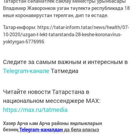
Татарстан сәламәтлек саклау министры урынбасары
Владимир Жаворонков узган тәүлектә республикада 18
кеше коронавирустан терелгән, дип тә өстәде.
Татар-информ: https://tatar-inform.tatar/news/health/07-
10-2020/uzgan-t-lekt-tatarstanda-28-keshe-koronavirus-
yoktyrgan-5776995
Следите за самым важным и интересным в
Telegram-канале
Татмедиа
Читайте новости Татарстана в
национальном мессенджере MАХ:
https://max.ru/tatmedia
Хәзер Арча һәм Арча районы яңалыкларын
безнең
Telegram-каналдан
да белә аласыз