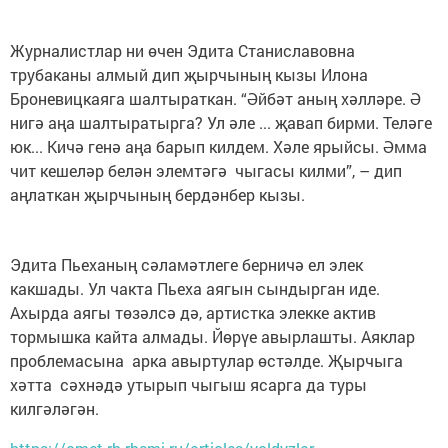
Журналистлар ни өчен Эдита Станиславовна
трубаканы алмый дип җырчының кызы Илона
Броневицкаяга шалтыраткан. “Әйбәт аның хәлләре. Ә
нигә аңа шалтыратырга? Ул әле ... җавап бирми. Теләге
юк... Кичә генә аңа барып килдем. Хәле ярыйсы. Әмма
чит кешеләр белән элемтәгә чыгасы килми”, – дип
аңлаткан җырчының бердәнбер кызы.
Эдита Пьеханың сәламәтлеге берничә ел элек
какшады. Ул чакта Пьеха аягын сындырган иде.
Ахырда аягы төзәлсә дә, артистка элекке актив
тормышка кайта алмады. Йөрүе авырлашты. Аяклар
проблемасына арка авыртулар өстәлде. Җырчыга
хәтта сәхнәдә утырып чыгыш ясарга да туры
килгәләгән.