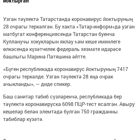
йоктырган
Узган тәүлектә Татарстанда коронавирус йоктыруның
28 очрагы теркәлгән. Бу хакта «Татар-информ»да узган
матбугат конференциясендә Татарстан буенча
Кулланучы хокукларын яклау һәм кеше иминлеге
өлкәсендә күзәтчелек федераль хезмәте идарәсе
башлыгы Марина Патяшина әйтте.
«Бүген республикада коронавирус йоктыруның 7417
очрагы теркәлде. Узган тәүлектә 28 яңа очрак
ачыкланды», — диде спикер.
Баш санитар табиб сүзләренчә, республикада бер
тәүлектә коронавируска 6098 ПЦР-тест ясалган. Авыру
кешеләр белән элемтәдә булган 750 гражданны
табиблар күзәтә.