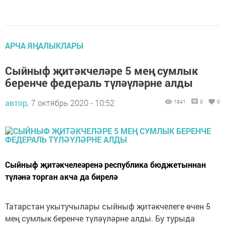
АРЧА ЯҢАЛЫКЛАРЫ
Сыйныф җитәкчеләре 5 мең сумлык
беренче федераль түләүләрне алды
автор,
7 октябрь 2020 - 10:52
1841
0
0
Сыйныф җитәкчелеәренә республика бюджетыннан
түләнә торган акча да бирелә
Татарстан укытучылары сыйныф җитәкчелеге өчен 5
мең сумлык беренче түләүләрне алды. Бу турыда