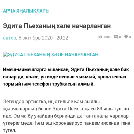
АРЧА ЯҢАЛЫКЛАРЫ
Эдита Пьеханың хәле начарланган
автор,
6 октябрь 2020 - 20:22
1688
0
0
Имеш-мимешләргә ышансаң, Эдита Пьеханың хәле бик
начар ди, янәсе, ул инде өеннән чыкмый, кроватеннән
тормый һәм телефон трубкасын алмый.
Легендар артистка, иң стильле һәм зыялы
җырчыларның берсе Эдита Пьехга җәен 83 яшь тулган
иде. Әмма бу уңайдан бернинди дә тантаналы чаралар
үткәрелмәде. Һәм эш коронавирус пандемиясендә генә
түгел.