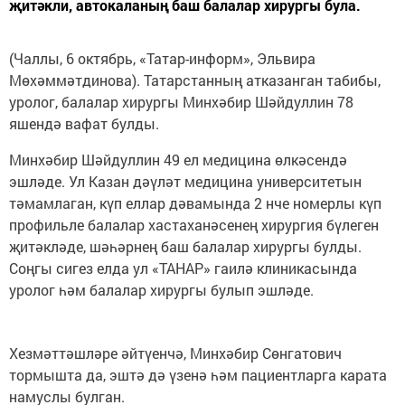
җитәкли, автокаланың баш балалар хирургы була.
(Чаллы, 6 октябрь, «Татар-информ», Эльвира
Мөхәммәтдинова). Татарстанның атказанган табибы,
уролог, балалар хирургы Минхәбир Шәйдуллин 78
яшендә вафат булды.
Минхәбир Шәйдуллин 49 ел медицина өлкәсендә
эшләде. Ул Казан дәүләт медицина университетын
тәмамлаган, күп еллар дәвамында 2 нче номерлы күп
профильле балалар хастаханәсенең хирургия бүлеген
җитәкләде, шәһәрнең баш балалар хирургы булды.
Соңгы сигез елда ул «ТАНАР» гаилә клиникасында
уролог һәм балалар хирургы булып эшләде.
Хезмәттәшләре әйтүенчә, Минхәбир Сөнгатович
тормышта да, эштә дә үзенә һәм пациентларга карата
намуслы булган.