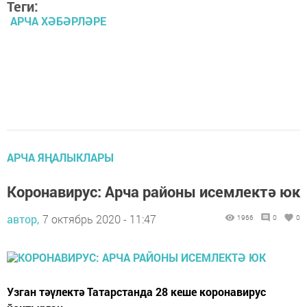
Теги:
АРЧА ХӘБӘРЛӘРЕ
АРЧА ЯҢАЛЫКЛАРЫ
Коронавирус: Арча районы исемлектә юк
автор,
7 октябрь 2020 - 11:47
1966
0
0
Узган тәүлектә Татарстанда 28 кеше коронавирус