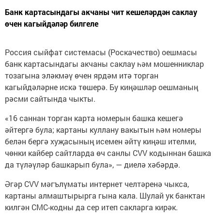
Банк картасындагы акчаны чит кешеләрдән саклау
өчен кагыйдәләр билгеле
Россия сыйфат системасы (Роскачество) оешмасы
банк картасындагы акчаны саклау һәм мошенниклар
тозагына эләкмәү өчен ярдәм итә торган
кагыйдәләрне искә төшерә. Бу киңәшләр оешманың
рәсми сайтында чыкты.
«16 саннан торган карта номерын башка кешегә
әйтергә була; картаны куллану вакытын һәм номеры
белән бергә хуҗасының исемен әйтү киңәш ителми,
чөнки кайбер сайтларда өч санлы CVV кодыннан башка
да түләүләр башкарып була», — диелә хәбәрдә.
Әгәр CVV мәгълүматы интернет челтәренә чыкса,
картаны алмаштырырга гына кала. Шулай ук банктан
килгән СМС-кодны да сер итеп сакларга кирәк.