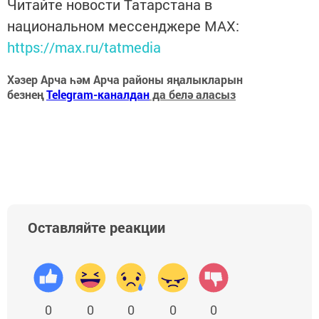
Читайте новости Татарстана в
национальном мессенджере MАХ:
https://max.ru/tatmedia
Хәзер Арча һәм Арча районы яңалыкларын
безнең
Telegram-каналдан
да белә аласыз
Оставляйте реакции
0
0
0
0
0