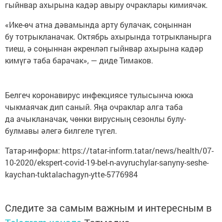
гыйнвар ахырына кадәр авыру очраклары кимиячәк.
«Ике-өч атна дәвамында арту булачак, соңыннан
бу тотрыкланачак. Октябрь ахырында тотрыкланырга
тиеш, ә соңыннан әкренләп гыйнвар ахырына кадәр
кимүгә таба барачак», — диде Тимаков.
Белгеч коронавирус инфекциясе тулысынча юкка
чыкмаячак дип саный. Яңа очраклар алга таба
да ачыкланачак, чөнки вирусның сезонлы булу-
булмавы әлегә билгеле түгел.
Татар-информ: https://tatar-inform.tatar/news/health/07-
10-2020/ekspert-covid-19-bel-n-avyruchylar-sanyny-seshe-
kaychan-tuktalachagyn-ytte-5776984
Следите за самым важным и интересным в