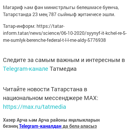
Мәгариф һәм фән министрлыгы белешмәсе буенча,
Татарстанда 23 мең 787 сыйныф җитәкчесе эшли.
Татар-информ: https://tatar-
inform.tatar/news/science/06-10-2020/syynyf-it-kchel-re-5-
me-sumlyk-berenche-federal-t-l-l-rne-aldy-5776938
Следите за самым важным и интересным в
Telegram-канале
Татмедиа
Читайте новости Татарстана в
национальном мессенджере MАХ:
https://max.ru/tatmedia
Хәзер Арча һәм Арча районы яңалыкларын
безнең
Telegram-каналдан
да белә аласыз