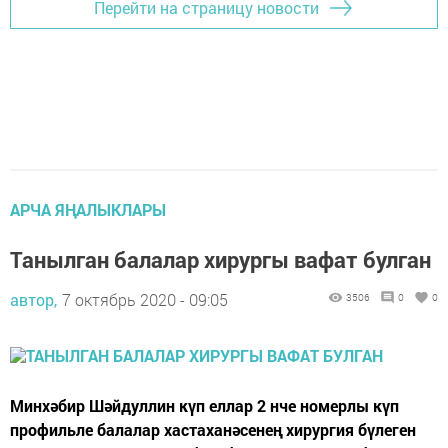
Перейти на страницу новости
АРЧА ЯҢАЛЫКЛАРЫ
Танылган балалар хирургы вафат булган
автор,
7 октябрь 2020 - 09:05
3506
0
0
Минхәбир Шәйдуллин күп еллар 2 нче номерлы күп
профильле балалар хастаханәсенең хирургия бүлеген