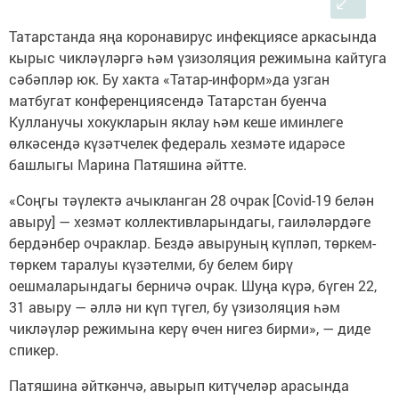
Татарстанда яңа коронавирус инфекциясе аркасында
кырыс чикләүләргә һәм үзизоляция режимына кайтуга
сәбәпләр юк. Бу хакта «Татар-информ»да узган
матбугат конференциясендә Татарстан буенча
Кулланучы хокукларын яклау һәм кеше иминлеге
өлкәсендә күзәтчелек федераль хезмәте идарәсе
башлыгы Марина Патяшина әйтте.
«Соңгы тәүлектә ачыкланган 28 очрак [Covid-19 белән
авыру] — хезмәт коллективларындагы, гаиләләрдәге
бердәнбер очраклар. Бездә авыруның күпләп, төркем-
төркем таралуы күзәтелми, бу белем бирү
оешмаларындагы берничә очрак. Шуңа күрә, бүген 22,
31 авыру — әллә ни күп түгел, бу үзизоляция һәм
чикләүләр режимына керү өчен нигез бирми», — диде
спикер.
Патяшина әйткәнчә, авырып китүчеләр арасында