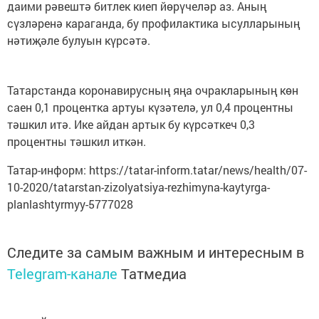
даими рәвештә битлек киеп йөрүчеләр аз. Аның
сүзләренә караганда, бу профилактика ысулларының
нәтиҗәле булуын күрсәтә.
Татарстанда коронавирусның яңа очракларының көн
саен 0,1 процентка артуы күзәтелә, ул 0,4 процентны
тәшкил итә. Ике айдан артык бу күрсәткеч 0,3
процентны тәшкил иткән.
Татар-информ: https://tatar-inform.tatar/news/health/07-
10-2020/tatarstan-zizolyatsiya-rezhimyna-kaytyrga-
planlashtyrmyy-5777028
Следите за самым важным и интересным в
Telegram-канале
Татмедиа