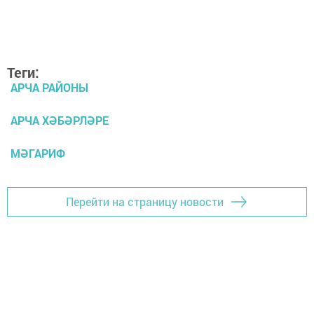
Теги:
АРЧА РАЙОНЫ
АРЧА ХӘБӘРЛӘРЕ
МӘГАРИФ
Перейти на страницу новости