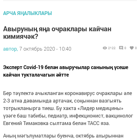
АРЧА ЯҢАЛЫКЛАРЫ
Авыруның яңа очраклары кайчан
кимиячәк?
автор,
7 октябрь 2020 - 10:40
2122
0
0
Эксперт Covid-19 белән авыручылар санының үсеше
кайчан тукталачагын әйтте
Бер тәүлектә ачыкланган коронавирус очраклары әле
2-3 атна дәвамында артачак, соңыннан вазгыять
тотрыкланырга тиеш. Бу хакта «Лидер медицины»
үзәге баш табибы, педиатр, инфекционист, вакцинолог
Евгений Тимаковка сылтама белән ТАСС яза.
Аның мәгълүматлары буенча, октябрь ахырыннан