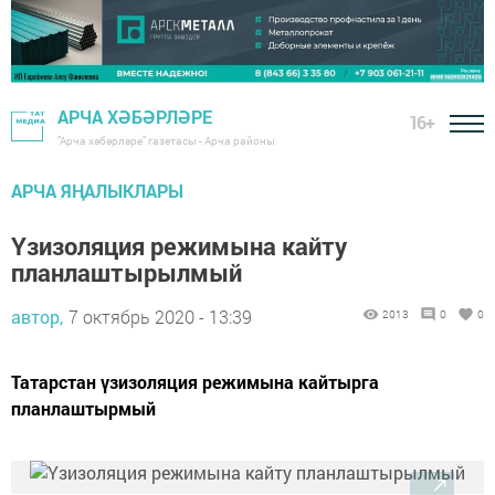
АРЧА ХӘБӘРЛӘРЕ
16+
"Арча хәбәрләре" газетасы - Арча районы
АРЧА ЯҢАЛЫКЛАРЫ
Үзизоляция режимына кайту
планлаштырылмый
автор,
7 октябрь 2020 - 13:39
2013
0
0
Татарстан үзизоляция режимына кайтырга
планлаштырмый