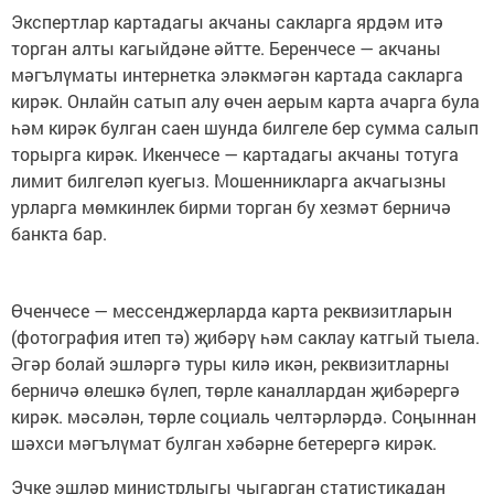
Экспертлар картадагы акчаны сакларга ярдәм итә
торган алты кагыйдәне әйтте. Беренчесе — акчаны
мәгълүматы интернетка эләкмәгән картада сакларга
кирәк. Онлайн сатып алу өчен аерым карта ачарга була
һәм кирәк булган саен шунда билгеле бер сумма салып
торырга кирәк. Икенчесе — картадагы акчаны тотуга
лимит билгеләп куегыз. Мошенникларга акчагызны
урларга мөмкинлек бирми торган бу хезмәт берничә
банкта бар.
Өченчесе — мессенджерларда карта реквизитларын
(фотография итеп тә) җибәрү һәм саклау катгый тыела.
Әгәр болай эшләргә туры килә икән, реквизитларны
берничә өлешкә бүлеп, төрле каналлардан җибәрергә
кирәк. мәсәлән, төрле социаль челтәрләрдә. Соңыннан
шәхси мәгълүмат булган хәбәрне бетерергә кирәк.
Эчке эшләр министрлыгы чыгарган статистикадан