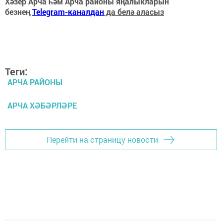
Хәзер Арча һәм Арча районы яңалыкларын
безнең
Telegram-каналдан
да белә аласыз
Теги:
АРЧА РАЙОНЫ
АРЧА ХӘБӘРЛӘРЕ
Перейти на страницу новости