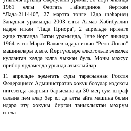
1961 елгы Фәргать Гайнетдинов йөрткән
“Лада-211440”, 27 мартта төнге 12дә шәһәрнең
Западная урамында 2003 елгы Алмаз Хәбибуллин
идарә иткән “Лада Приора”, 2 апрельдә иртәнге
җиде тулганда Ватан урамында, 1нче йорт янында
1964 елгы Марат Вәлиев идарә иткән “Рено Логан”
машиналары эләгә. Йөртүчеләре алкогольле эчемлек
кулланган хәлдә юлга чыккан була. Моны махсус
прибор ярдәмендә урында ачыклыйлар.
11 апрельдә җәмәгать суды тарафыннан Россия
Федерациясе Административ хокук бозулар кодексы
нигезендә аларның барысына да 30 мең сум штраф
салына һәм алар бер ел да алты айга машина белән
идарә итү хокукы биргән таныклыктан мәхрүм
ителә.