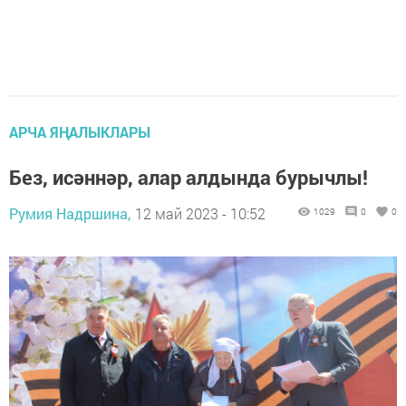
АРЧА ЯҢАЛЫКЛАРЫ
Без, исәннәр, алар алдында бурычлы!
Румия Надршина,
12 май 2023 - 10:52
1029
0
0