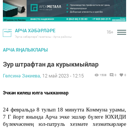
АРЧА ХӘБӘРЛӘРЕ
16+
"Арча хәбәрләре" газетасы - Арча районы
АРЧА ЯҢАЛЫКЛАРЫ
Зур штрафтан да курыкмыйлар
Гөлсинә Зәкиева,
12 май 2023 - 12:15
1508
0
0
Эчкән килеш юлга чыкканнар
24 февральдә 8 тулып 18 минутта Коммуна урамы,
7 Г йорт янында Арча эчке эшләр бүлеге ЮХИДИ
бүлекчәсенең юл-патруль хезмәте хезмәткәрләре