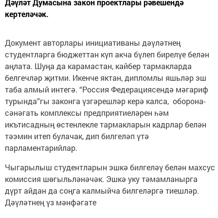
Дәүләт Думасына закон проектлары рәвешендә
кертеләчәк.
Документ авторлары инициативаны дәүләтнең
студентларга бюджеттан күп акча бүлеп бирелүе белән
аңлата. Шуңа да карамастан, кайбер тармакларда
белгечләр җитми. Икенче яктан, дипломлы яшьләр эш
таба алмый интегә. “Россия Федерациясендә мәгариф
турында”гы законга үзгәрешләр керә калса, оборона-
сәнәгать комплексы предприятиеләрен һәм
икътисадның өстенлекле тармакларын кадрлар белән
тәэмин итеп булачак, дип билгеләп үтә
парламентарийлар.
Чыгарылыш студентларын эшкә билгеләү белән махсус
комиссия шөгыльләнәчәк. Эшкә уку тәмамланырга
дүрт айдан да соңга калмыйча билгеләргә тиешләр.
Дәүләтнең үз мәнфәгате