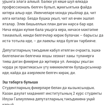
урынга эләгә алмый. Бәлки ул кеше шул өлкәдә
профессиональ белгеч булып, җәмгыятькә файда
китерә алыр иде. Икенчеләре монда укыйлар да, чит
илгә китәләр. Бездә бушка укып, чит ил өчен эшләп
яталар. Элек бишьеллык план дигән нәрсә бар иде.
Ничә елдан күпме бала укырга керә, ничәсе мәктәпне
тәмамлый, нинди белгечләр кирәк булачак – барысы да
истә тотыла иде, – ди лаеклы ялда булган тәрбияче.
Депутатларның тәкъдиме кабул ителгән очракта, эшкә
билгеләнгән белгечкә яхшы хезмәт хакы түләнергә
тиеш дигән фикерне дә җиткерә ул. Аннары укыган
чорда ук практикасын үтү мөмкинлеген булдырсыннар
иде, кайда да әзерлекле белгеч кирәк, ди.
Эш табарга булыша
Студентларның фикерләре белән дә кызыксындык.
Казан дәүләт мәдәният институтының 2 курс студенты
Илүзә Галиуллина депутатларның тәкъдименә уңай
карый.