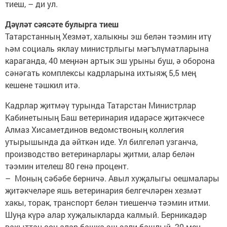
тиеш, – ди ул.
Дәүләт сәясәте булырга тиеш
Татарстанның Хезмәт, халыкны эш белән тәэмин итү
һәм социаль яклау министрлыгы мәгълүматларына
караганда, 40 меңнән артык эш урыны буш, ә оборона
сәнәгать комплексы кадрларына ихтыяҗ 5,5 мең
кешене тәшкил итә.
Кадрлар җитмәү турында Татарстан Министрлар
Кабинетының Баш ветеринария идарәсе җитәкчесе
Алмаз Хисаметдинов ведомствоның коллегия
утырышында да әйткән иде. Ул билгеләп узганча,
производство ветеринарлары җитми, алар белән
тәэмин ителеш 80 генә процент.
– Моның сәбәбе берничә. Авыл хуҗалыгы оешмалары
җитәкчеләре яшь ветеринария белгечләрен хезмәт
хакы, торак, транспорт белән тиешенчә тәэмин итми.
Шуңа күрә алар хуҗалыкларда калмый. Берникадәр
вакыттан соң алар башка эш эзли башлый. 20 мең