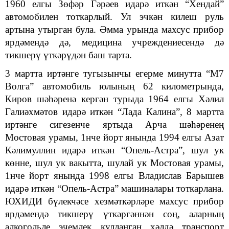
1960 елгы Зөфәр Гәрәев идарә иткән “Хендай”
автомобилен тоткарлый. Ул эчкән килеш руль
артына утырган була. Әмма урында махсус прибор
ярдәмендә дә, медицина учреждениесендә дә
тикшерү үткәрүдән баш тарта.
3 мартта иртәнге тугызынчы егерме минутта “М7
Волга” автомобиль юлының 62 километрында,
Киров шәһәренә кергән турыда 1964 елгы Хәлил
Галиәхмәтов идарә иткән “Лада Калина”, 8 мартта
иртәнге сигезенче яртыда Арча шәһәренең
Мостовая урамы, 1нче йорт янында 1994 елгы Азат
Кәлимуллин идарә иткән “Опель-Астра”, шул ук
көнне, шул ук вакытта, шулай ук Мостовая урамы,
1нче йорт янында 1998 елгы Владислав Барышев
идарә иткән “Опель-Астра” машиналары тоткарлана.
ЮХИДИ бүлекчәсе хезмәткәрләре махсус прибор
ярдәмендә тикшерү үткәргәннән соң, аларның
алкогольле эчемлек кулланган хәлдә транспорт