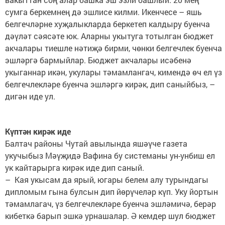
сумга беркемнең дә эшлисе килми. Икенчесе – яшь
белгечләрне хуҗалыкларда беркетеп калдыру буенча
дәүләт сәясәте юк. Аларны укытуга тотылган бюджет
акчалары тиешле нәтиҗә бирми, чөнки белгечлек буенча
эшләргә бармыйлар. Бюджет акчалары исәбенә
укыганнар икән, укулары тәмамлангач, кимендә өч ел үз
белгечлекләре буенча эшләргә кирәк, дип саныйбыз, –
дигән иде ул.
Күптән кирәк иде
Балтач районы Чутай авылында яшәүче газета
укучыбыз Мәүҗидә Вафина бу системаны ун-унбиш ел
ук кайтарырга кирәк иде дип саный.
– Кая укысам да ярый, югары белем алу турындагы
дипломым гына булсын дип йөрүчеләр күп. Уку йортын
тәмамлагач, үз белгечлекләре буенча эшләмичә, берәр
кибеткә барып эшкә урнашалар. Ә кемдер шул бюджет