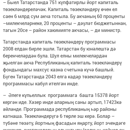
– Быел Татарстанда 751 күпфатирлы йорт капиталь
төзекләндереләчәк. Капиталь төзекләндерү өчен ел
саен 6 млрд сум акча тотыла. Бу акчаның 60 проценты
–милекчеләрнеке, 20 проценты – дәүләт бюджетыннан,
тагын 20се – район хакимияте акчасы, – ди министр.
Татарстанда капиталь төзекләндерү программасы
2008 елдан бирле эшли. Татарстан бу юнәлештә дә
беренчеләрдән була. Шул елны милекчеләрдән
җыелган акча Республиканың капиталь төзекләндерү
фондындагы махсус казна счетына күчә башлый.
Бүген Татарстанда 2043 елга кадәр төзекләндерү
программасы кабул ителгән инде.
– Әлеге күпьеллык программага башта 15378 йорт
кергән иде. Хәзер инде аларның саны артып, 17423кә
әйләнде. Программада республиканың һәр районы
катнаша. Төзекләндерүгә 6 төрле эш керә. Болар –
түбәне төзәтү, йортның фасадын яңарту, йорт эчендәге
инженер системаларын алыштыру (салкын, кайнар су,