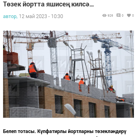
Төзек йортта яшисең килсә…
автор,
12 май 2023 - 10:30
926
0
0
Белеп тотасы. Күпфатирлы йортларны төзекләндерү