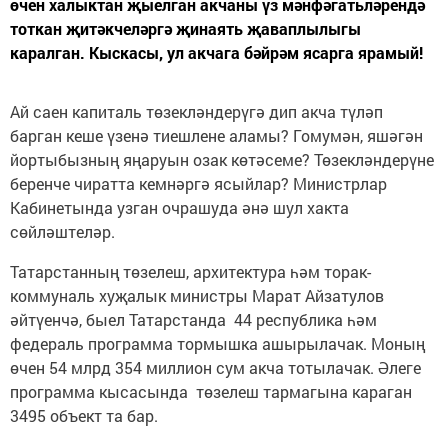
өчен халыктан җыелган акчаны үз мәнфәгатьләрендә
тоткан җитәкчеләргә җинаять җаваплылыгы
каралган. Кыскасы, ул акчага бәйрәм ясарга ярамый!
Ай саен капиталь төзекләндерүгә дип акча түләп
барган кеше үзенә тиешлене аламы? Гомумән, яшәгән
йортыбызның яңаруын озак көтәсеме? Төзекләндерүне
беренче чиратта кемнәргә ясыйлар? Министрлар
Кабинетында узган очрашуда әнә шул хакта
сөйләштеләр.
Татарстанның төзелеш, архитектура һәм торак-
коммуналь хуҗалык министры Марат Айзатулов
әйтүенчә, быел Татарстанда 44 республика һәм
федераль программа тормышка ашырылачак. Моның
өчен 54 млрд 354 миллион сум акча тотылачак. Әлеге
программа кысасында төзелеш тармагына караган
3495 объект та бар.