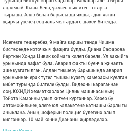
турында бик күп сорап яздылар. Балалар әлегә берни
аңламый. Кызы белә, үз-үзен нык итеп тотарга
тырыша. Алар белән барысы да яхшы, - дип язган
җырчы үзенең социаль челтәрдәге шәхси битендә.
Исегезгә төшерәбез, 9 майга каршы төндә Чишмә
бистәсендә коточкыч фаҗига булды. Диана Сафарова
йөрткән Хонда Цивик коймага килеп бәрелә. Ул вакыйга
урынында вафат була. Авария факты буенча җинаять
эше кузгатылган. Алдан тикшерү барышында авария
урыныннан ерак түгел тышкы күзәтү камерасы куелган
кибет турында билгеле булды. Видеоны караганнан
соң, ЮХИДИ хезмәткәрләре Цивик машинасының
Тойота Камрины узып китүен күргәннәр. Хәзер бу
автомобильнең әлеге юл һәлакәтенә катнашы барлыгы
ачыклана. Аның шоферын полиция бүлегенә алып
килгәннәр. 10 май көнне Диананы җирләделәр.
Шәһри Казан