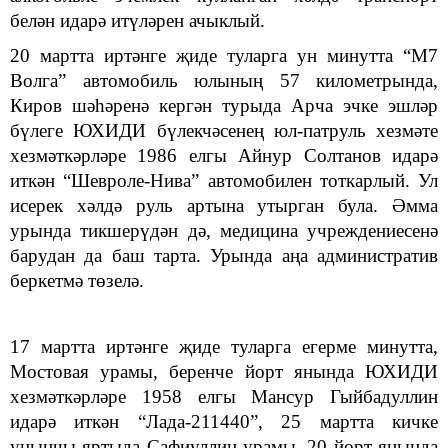
белән идарә итүләрен ачыклый.
20 мартта иртәнге җиде туларга ун минутта “М7
Волга” автомобиль юлының 57 километрында,
Киров шәһәренә кергән турыда Арча эчке эшләр
бүлеге ЮХИДИ бүлекчәсенең юл-патруль хезмәте
хезмәткәрләре 1986 елгы Айнур Солтанов идарә
иткән “Шевроле-Нива” автомобилен тоткарлый. Ул
исерек хәлдә руль артына утырган була. Әмма
урында тикшерүдән дә, медицина учреждениесенә
барудан да баш тарта. Урында аңа административ
беркетмә төзелә.
17 мартта иртәнге җиде туларга егерме минутта,
Мостовая урамы, беренче йорт янында ЮХИДИ
хезмәткәрләре 1958 елгы Мансур Гыйбадуллин
идарә иткән “Лада-211440”, 25 мартта кичке
унынчы яртыда Сафиуллин урамы, 20 йорт янында