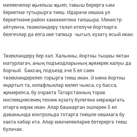
милекчеләр җыелыш җыеп, тавыш бирергә һәм
беркетмә тутырырга тиеш. Идарәче оешма ул
беркетмәне район хакимиятенә тапшыра. Министр
әйтүенчә, төзекләндерү таләп ителүче йортларга
белгечләр дә елга ике тапкыр чыгып, күзәтү ясый икән.
Төзекләндерү бер хәл. Халыкны, йортны тышкы яктан
матурлагач, аның подъездларының җимерек калуы да
борчый. Баксаң, подъезд эче 5 ел саен
төзекләндерелеп торырга тиеш икән. Ә менә йортны
яңартып та, хилафлыклар килеп чыкса, су басса,
җимерелсә, бу очракта Татарстанның торак
инспекциясенең техник күзәтү бүлегенә мөрәҗәгать
итәргә кирәк икән. Алар башкарган эшләрен 5 ел
дәвамында контрольдә тотарга тиешле оешмага бу
хакта хәбәр итә. Алар кимчелекләрне бетерергә тиеш
булачак.