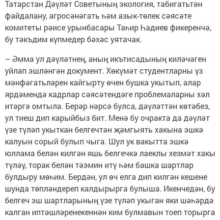
Татарстан Дәүләт Советының экология, табигатьтән
файдалану, агросәнәгать һәм азык-төлек сәясәте
комитеты рәисе урынбасары Таһир Һадиев фикеренчә,
бу тәкъдим күпмедер бәхәс уятачак.
– Әмма ул дәүләтнең, аның икътисадының киләчәген
уйлап эшләнгән документ. Хөкүмәт студентларны үз
мәнфәгатьләрен кайгырту өчен бушка укытып, алар
ярдәмендә кадрлар сәясәтендәге проблемаларны хәл
итәргә омтыла. Берәр нәрсә булса, дәүләттән көтәбез,
ул тиеш дип карыйбыз бит. Менә бу очракта да дәүләт
үзе түләп укыткан белгечтән җәмгыять хакына эшкә
калуын сорый булып чыга. Шул ук вакытта эшкә
юллама белән килгән яшь белгечкә лаеклы хезмәт хакы
түләү, торак белән тәэмин итү һәм башка шартлар
булдыру мөһим. Бердән, ул өч елга дип килгән кешене
шунда төпләндереп калдырырга булыша. Икенчедән, бу
белгеч эш шартларының үзе түләп укыган яки шәһәрдә
калган иптәшләренекеннән ким булмавын тоеп торырга