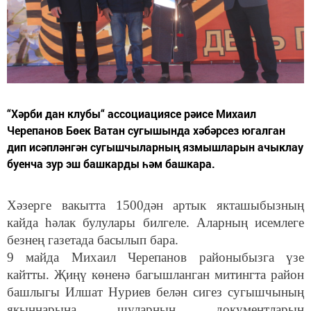
“Хәрби дан клубы“ ассоциациясе рәисе Михаил
Черепанов Бөек Ватан сугышында хәбәрсез югалган
дип исәпләнгән сугышчыларның язмышларын ачыклау
буенча зур эш башкарды һәм башкара.
Хәзерге вакытта 1500дән артык якташыбызның
кайда һәлак булулары билгеле. Аларның исемлеге
безнең газетада басылып бара.
9 майда Михаил Черепанов районыбызга үзе
кайтты. Җиңү көненә багышланган митингта район
башлыгы Илшат Нуриев белән сигез сугышчының
якыннарына шуларның документларын