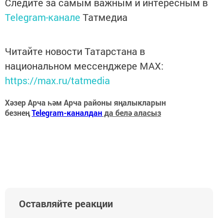
Следите за самым важным и интересным в
Telegram-канале
Татмедиа
Читайте новости Татарстана в
национальном мессенджере MАХ:
https://max.ru/tatmedia
Хәзер Арча һәм Арча районы яңалыкларын
безнең
Telegram-каналдан
да белә аласыз
Оставляйте реакции