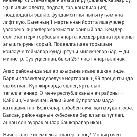
җылылык, электр, подвал, газ, канализация),
подвалдагы эшләр, фундаментны ныгыту һәм яңа
лифт кую. Быелның 1 мартыннан йортта яшәүчеләр
үзләренә кирәклерәк хезмәтне сайлый ала. Кемдер
сөлге киптерү торбасын яңарта, кемдер радиаторларны
алыштыруны сорый. Подвалга һава торышын
көйләүче төймәләр куйдыртучы милекчеләр бар, – ди
министр. Сүз уңаеннан, быел 257 лифт яңартылачак.
Апас районында эшләр ахырына якынлашкан инде.
Барлык төзекләндерелүче йортларның 99 процентында
эш беткән. Күп җирләрдә эшнең яртысын
төгәлләгәннәр. Ә менә республиканың өч районы –
Кайбыч, Чирмешән, Әлки быел бу программада
катнашмаган. Белгечләр сәбәбен акча җитмәүдән күрә.
Баксаң, районнарның күбесендә бер ел акча туплап,
аннан соң зуррак эшләр башкаралар икән.
Ничек әлеге исемлеккә эләгергә соң? Моның өчен