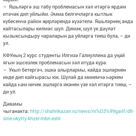
– Яшьләргә эш табу проблемасын хәл итәргә ярдәм
итәчәк дип уйлыйм. Әмма белгечләргә кытлык
күбесенчә район җирләрендә күзәтелә. Яшьләрнең анда
кайтасылары килмәс шул. Димәк, шул ук дәүләт
кызыксындыру чараларын да уйларга тиеш була, – ди
ул.
КФУның 2 курс студенты Илгизә Галиуллина да уңай
ягын эшсезлек проблемасын хәл итүдә күрә.
– Укып бетергәч, эшкә алырлармы, кайда эшләрмен
инде дип кайгырасы юк. Шулай да минемчә һәркем
кайда һәм ничек эшләргә икәнен үзе хәл итәргә тиеш, –
ди ул.
Дәвамы
чыганакта:
http://shahrikazan.ru/news/m%D3%99garif/dlt-
sine-ukytty-khzer-mbri-eshl