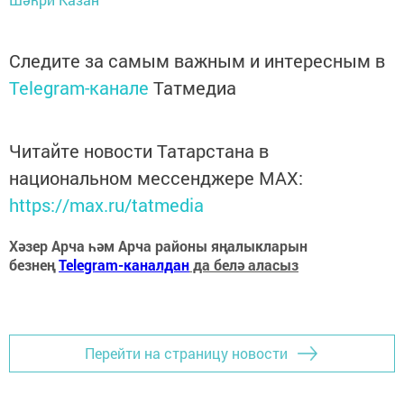
Следите за самым важным и интересным в
Telegram-канале
Татмедиа
Читайте новости Татарстана в
национальном мессенджере MАХ:
https://max.ru/tatmedia
Хәзер Арча һәм Арча районы яңалыкларын
безнең
Telegram-каналдан
да белә аласыз
Перейти на страницу новости