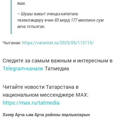
яши.
– Шушы вакыт эчендә капиталь
төзекләндерү өчен 83 млрд 177 миллион сум
акча тотылган.
Чыганак:
https://vatantat.ru/2023/05/112115/
Следите за самым важным и интересным в
Telegram-канале
Татмедиа
Читайте новости Татарстана в
национальном мессенджере MАХ:
https://max.ru/tatmedia
Хәзер Арча һәм Арча районы яңалыкларын