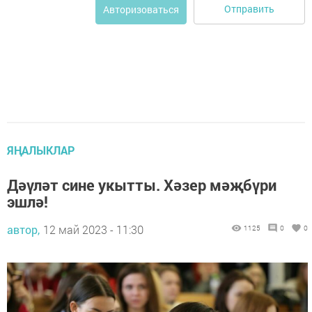
Отправить
Авторизоваться
ЯҢАЛЫКЛАР
Дәүләт сине укытты. Хәзер мәҗбүри
эшлә!
автор,
12 май 2023 - 11:30
1125
0
0