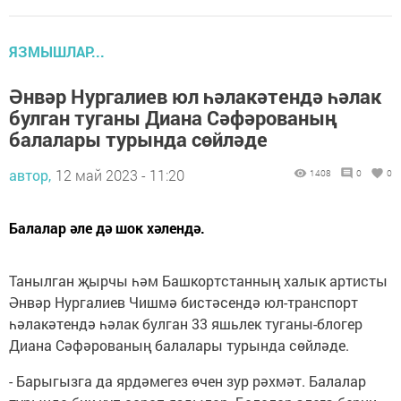
ЯЗМЫШЛАР...
Әнвәр Нургалиев юл һәлакәтендә һәлак
булган туганы Диана Сәфәрованың
балалары турында сөйләде
автор,
12 май 2023 - 11:20
1408
0
0
Балалар әле дә шок хәлендә.
Танылган җырчы һәм Башкортстанның халык артисты
Әнвәр Нургалиев Чишмә бистәсендә юл-транспорт
һәлакәтендә һәлак булган 33 яшьлек туганы-блогер
Диана Сәфәрованың балалары турында сөйләде.
- Барыгызга да ярдәмегез өчен зур рәхмәт. Балалар