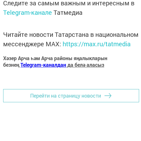
Следите за самым важным и интересным в
Telegram-канале
Татмедиа
Читайте новости Татарстана в национальном
мессенджере MАХ:
https://max.ru/tatmedia
Хәзер Арча һәм Арча районы яңалыкларын
безнең
Telegram-каналдан
да белә аласыз
Перейти на страницу новости