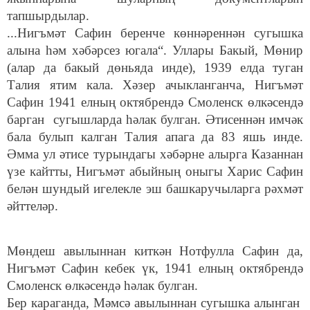
тапшырдылар.
...Нигъмәт Сафин беренче көннәреннән сугышка
алына һәм хәбәрсез югала“. Уллары Бакый, Мөнир
(алар да бакый дөньяда инде), 1939 елда туган
Талия ятим кала. Хәзер ачыкланганча, Нигъмәт
Сафин 1941 елның октябрендә Смоленск өлкәсендә
барган сугышларда һәлак булган. Әтисеннән имчәк
бала булып калган Талия апага да 83 яшь инде.
Әмма ул әтисе турындагы хәбәрне алырга Казаннан
үзе кайтты, Нигъмәт абыйның оныгы Харис Сафин
белән шундый игелекле эш башкаручыларга рәхмәт
әйттеләр.
Мөндеш авылыннан киткән Нотфулла Сафин да,
Нигъмәт Сафин кебек үк, 1941 елның октябрендә
Смоленск өлкәсендә һәлак булган.
Бер караганда, Мәмсә авылыннан сугышка алынган