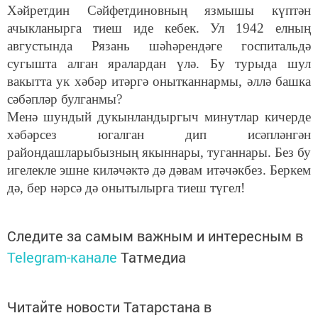
Хәйретдин Сәйфетдиновның язмышы күптән
ачыкланырга тиеш иде кебек. Ул 1942 елның
августында Рязань шәһәрендәге госпитальдә
сугышта алган яралардан үлә. Бу турыда шул
вакытта ук хәбәр итәргә онытканнармы, әллә башка
сәбәпләр булганмы?
Менә шундый дукынландыргыч минутлар кичерде
хәбәрсез югалган дип исәпләнгән
райондашларыбызның якыннары, туганнары. Без бу
игелекле эшне киләчәктә дә дәвам итәчәкбез. Беркем
дә, бер нәрсә дә онытылырга тиеш түгел!
Следите за самым важным и интересным в
Telegram-канале
Татмедиа
Читайте новости Татарстана в