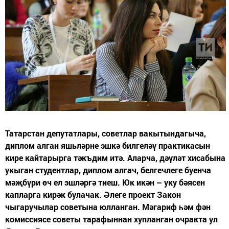
Татарстан депутатлары, советлар вакытындагыча,
диплом алган яшьләрне эшкә билгеләү практикасын
кире кайтарырга тәкъдим итә. Аларча, дәүләт хисабына
укыган студентлар, диплом алгач, белгечлеге буенча
мәҗбүри өч ел эшләргә тиеш. Юк икән – уку бәясен
капларга кирәк булачак. Әлеге проект Закон
чыгаручылар советына юлланган. Мәгариф һәм фән
комиссиясе советы тарафыннан хупланган очракта ул