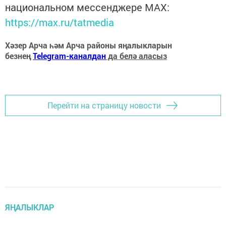
национальном мессенджере MАХ:
https://max.ru/tatmedia
Хәзер Арча һәм Арча районы яңалыкларын
безнең
Telegram-каналдан
да белә аласыз
Перейти на страницу новости
ЯҢАЛЫКЛАР