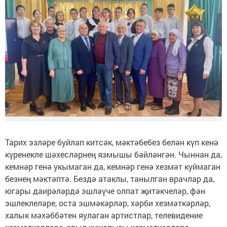
Тарих эзләре буйлап китсәк, мәктәбебез белән күп кенә
күренекле шәхесләрнең язмышы бәйләнгән. Чыннан да,
кемнәр генә укымаган да, кемнәр генә хезмәт куймаган
безнең мәктәптә. Бездә атаклы, танылган врачлар да,
югары даирәләрдә эшләүче олпат җитәкчеләр, фән
эшлеклеләре, оста эшмәкәрләр, хәрби хезмәткәрләр,
халык мәхәббәтен яулаган артистлар, телевидение