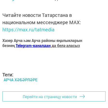
Читайте новости Татарстана в
национальном мессенджере MАХ:
https://max.ru/tatmedia
Хәзер Арча һәм Арча районы яңалыкларын
безнең
Telegram-каналдан
да белә аласыз
Теги:
АРЧА ХӘБӘРЛӘРЕ
Перейти на страницу новости