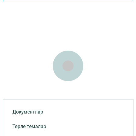
Документлар
Төрле темалар