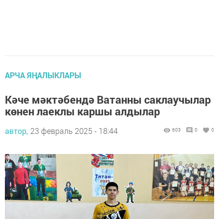
АРЧА ЯҢАЛЫКЛАРЫ
Кәче мәктәбендә Ватанны саклаучылар
көнен лаеклы каршы алдылар
автор,
23 февраль 2025 - 18:44
603
0
0