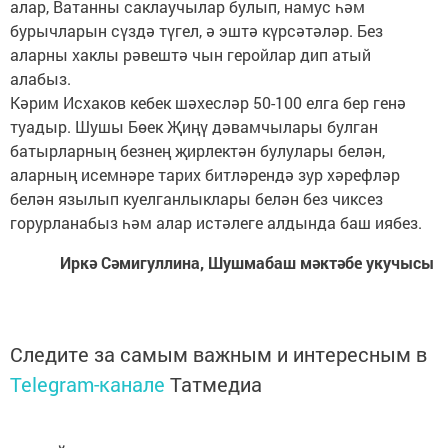
алар, Ватанны саклаучылар булып, намус һәм
бурычларын сүздә түгел, ә эштә күрсәтәләр. Без
аларны хаклы рәвештә чын геройлар дип атый
алабыз.
Кәрим Исхаков кебек шәхесләр 50-100 елга бер генә
туадыр. Шушы Бөек Җиңү дәвамчылары булган
батырларның безнең җирлектән булулары белән,
аларның исемнәре тарих битләрендә зур хәрефләр
белән язылып куелганлыклары белән без чиксез
горурланабыз һәм алар истәлеге алдында баш иябез.
Иркә Сәмигуллина, Шушмабаш мәктәбе укучысы
Следите за самым важным и интересным в
Telegram-канале
Татмедиа