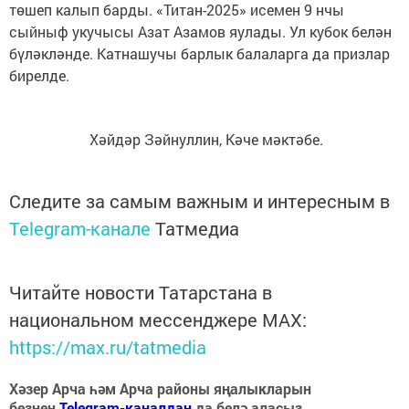
төшеп калып барды. «Титан-2025» исемен 9 нчы
сыйныф укучысы Азат Азамов яулады. Ул кубок белән
бүләкләнде. Катнашучы барлык балаларга да призлар
бирелде.
Хәйдәр Зәйнуллин, Кәче мәктәбе.
Следите за самым важным и интересным в
Telegram-канале
Татмедиа
Читайте новости Татарстана в
национальном мессенджере MАХ:
https://max.ru/tatmedia
Хәзер Арча һәм Арча районы яңалыкларын
безнең
Telegram-каналдан
да белә аласыз