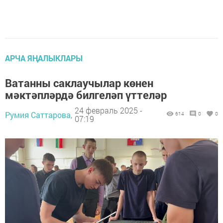
АРЧА ЯҢАЛЫКЛАРЫ
Ватанны саклаучылар көнен
мәктәпләрдә билгеләп үттеләр
24 февраль 2025 -
Румия Саттарова,
614
0
0
07:19