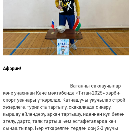
Афәрин!
Ватанны саклаучылар
көне уңаеннан Кәче мәктәбендә «Титан-2025» хәрби-
спорт уеннары үткәрелде. Катнашучы укучылар строй
хәзерлеге, турникта тартылу, скакалкада сикерү,
кыршау әйләндерү, аркан тартышу, идәннән кул белән
этелу, дартс, таяк тартыш һәм эстафеталарда көч
сынаштылар. Һәр үткәрелгән төрдән соң 2-3 укучы