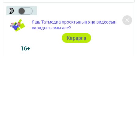
Яшь Татмедиа проектының яңа видеосын
карадыгызмы әле?
Телефон АО «ТАТМЕДИА»:
(843) 222 09 84
Карарга
16+
© 2011 - 2026. Арча хәбәрләре (Арский вестник). Все права защищены.
© ТАТМЕДИА. Все материалы, размещенные на сайте, защищены
законом.
Перепечатка, воспроизведение и распространение в любом объеме
информации,
размещенной на сайте, возможна только с письменного согласия
редакций СМИ.
При поддержке Республиканского агентства по печати и массовым
коммуникациям.
Наименование СМИ: Арча хәбәрләре (Арский вестник)
СМИ зарегистрировано Федеральной службой по надзору в сфере
связи,
информационных технологий и массовых коммуникаций
запись о регистрации СМИ Эл № ФС77–87940 от 16.08.2024