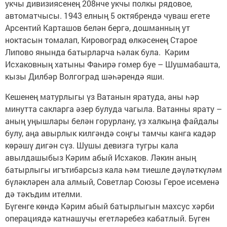
укчы дивизиясенең 208нче укчы полкы рядовое,
автоматчысы. 1943 елның 5 октябрендә чуваш егете
Арсентий Карташов белән бергә, дошманның ут
ноктасын томалап, Кировоград өлкәсенең Старое
Липово янында батырларча һәлак була. Кәрим
Исхаковның хатыны Фаһирә гомер буе – Шушмабашта,
кызы Дилбәр Волгоград шәһәрендә яши.
Кешенең матурлыгы үз Ватанын яратуда, аны һәр
минутта сакларга әзер булуда чагыла. Ватанны ярату –
аның уңышлары белән горурлану, үз халкыңа файдалы
булу, аңа авырлык килгәндә соңгы тамчы канга кадәр
көрәшү дигән сүз. Шушы девизга тугры кала
авылдашыбыз Кәрим абый Исхаков. Ләкин аның
батырлыгы игътибарсыз кала һәм тиешле дәүләткүләм
бүләкләрен ала алмый, Советлар Союзы Герое исеменә
дә тәкъдим ителми.
Бүгенге көндә Кәрим абый батырлыгын махсус хәрби
операциядә катнашучы егетләребез кабатлый. Бүген