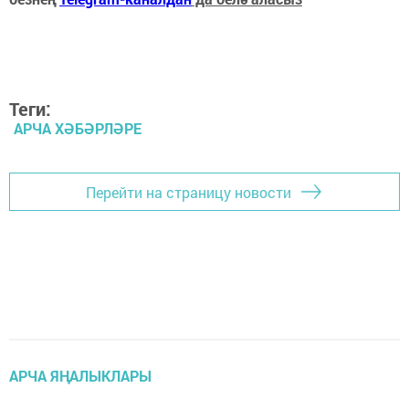
Теги:
АРЧА ХӘБӘРЛӘРЕ
Перейти на страницу новости
АРЧА ЯҢАЛЫКЛАРЫ