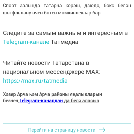
Спорт залында татарча көрәш, дзюдо, бокс белән
шөгфльләнү өчен бөтен мөмкинлекләр бар.
Следите за самым важным и интересным в
Telegram-канале
Татмедиа
Читайте новости Татарстана в
национальном мессенджере MАХ:
https://max.ru/tatmedia
Хәзер Арча һәм Арча районы яңалыкларын
безнең
Telegram-каналдан
да белә аласыз
Перейти на страницу новости