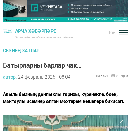
АРЧА ХӘБӘРЛӘРЕ
16+
"Арча хәбәрләре" газетасы - Арча районы
СЕЗНЕҢ ХАТЛАР
Батырларны барлар чак…
автор,
24 февраль 2025 - 08:04
1071
0
0
Авылыбызның данлыклы тарихы, күренекле, бөек,
мактаулы исемнәр алган мөхтәрәм кешеләре бихисап.