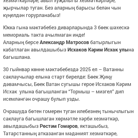
хезмәткәрләре, авыл хуҗалыгы хезмәткәрләре,
җырчылар туган. Без аларның барысы белән чын
күңелдән горурланабыз!
Юкка гына мәктәбебез диварларында 3 бөек шәхескә
мемориаль такта ачылмаган инде!
Аларның берсе
Александр Матросов
батырлыгын
кабатлаган авылдашыбыз
Исхаков Кәрим Исхак улы
на
багышлана.
30 гыйнвар көнне мәктәбебездә 2025 ел – Ватанны
саклаучылар елына старт бирелде: Бөек Җиңү
дәвамчысы, Бөек Ватан сугышы герое Исхаков Кәрим
Исхак улына багышланган “Тормыш – мизгел” дип
исемләнгән очрашу булып узды.
Очрашуда бөтен гомерен туган илебезнең тынычлыгын
саклауга багышлаган хөрмәтле хәрби хезмәткәр,
авылдашыбыз
Рөстәм Гомәров
, якташыбыз,
Татарстанның атказанган мәдәният хезмәткәре,