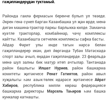
гаҗәпләндерүдән туктамый.
Районда гаилә фермасын беренче булып ул төзеде.
Әкрен генә сүнеп барган Казанбашка ул җан өрде, менә
дигән машина-трактор паркы барлыкка килде. Заманча
куәтле тракторлар, комбайннар, чәчү комплексы
кайтты. Казанбашта сөтчелек комплексы сафка басты.
Айдар Фәрит улы инде тагын нәрсә белән
гаҗәпләндерер икән, дип йөргәндә Түбән Мәтәскәдә
спорт
залы ачып, яңадан гаҗәпләндерде. 23 феарльдә
менә шул залны бик матур итеп ачтылар. Тантанада
район башлыгы
Илшат Нуриев
, район башкарма
комитеты җитәкчесе
Ренат Гатиятов
, район авыл
хуҗалыгы һәм азык-төлек идарәсе җитәкчесе
Айрат
Хәбиров
, республика милли көрәш федерациясе
башкарма директоры
Марсель Таһиров
һәм башка
кункалар катнашты.