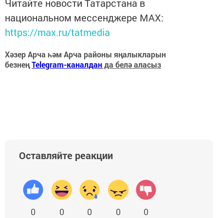
Читайте новости Татарстана в
национальном мессенджере MАХ:
https://max.ru/tatmedia
Хәзер Арча һәм Арча районы яңалыкларын
безнең
Telegram-каналдан
да белә аласыз
Оставляйте реакции
0
0
0
0
0