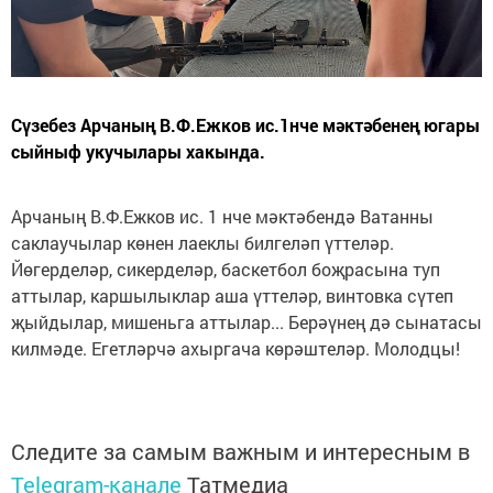
Сүзебез Арчаның В.Ф.Ежков ис.1нче мәктәбенең югары
сыйныф укучылары хакында.
Арчаның В.Ф.Ежков ис. 1 нче мәктәбендә Ватанны
саклаучылар көнен лаеклы билгеләп үттеләр.
Йөгерделәр, сикерделәр, баскетбол боҗрасына туп
аттылар, каршылыклар аша үттеләр, винтовка сүтеп
җыйдылар, мишеньга аттылар... Берәүнең дә сынатасы
килмәде. Егетләрчә ахыргача көрәштеләр. Молодцы!
Следите за самым важным и интересным в
Telegram-канале
Татмедиа