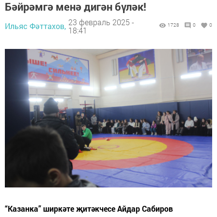
Бәйрәмгә менә дигән бүләк!
23 февраль 2025 -
Ильяс Фәттахов,
1728
0
0
18:41
“Казанка” ширкәте җитәкчесе Айдар Сабиров