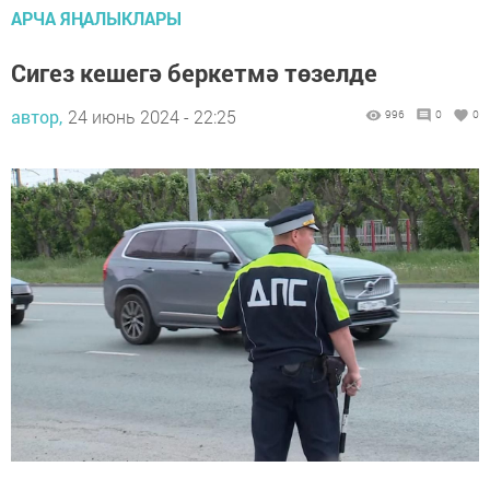
АРЧА ЯҢАЛЫКЛАРЫ
Сигез кешегә беркетмә төзелде
автор,
24 июнь 2024 - 22:25
996
0
0