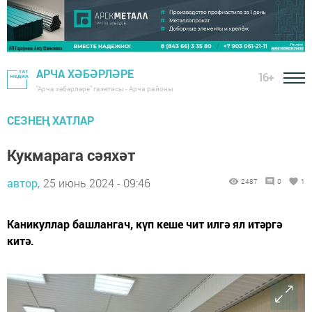
АРЧА ХӘБӘРЛӘРЕ
16+
"Арча хәбәрләре" газетасы - Арча районы
СЕЗНЕҢ ХАТЛАР
Кукмарага сәяхәт
автор,
25 июнь 2024 - 09:46
2487
0
1
Каникуллар башлангач, күп кеше чит илгә ял итәргә
китә.