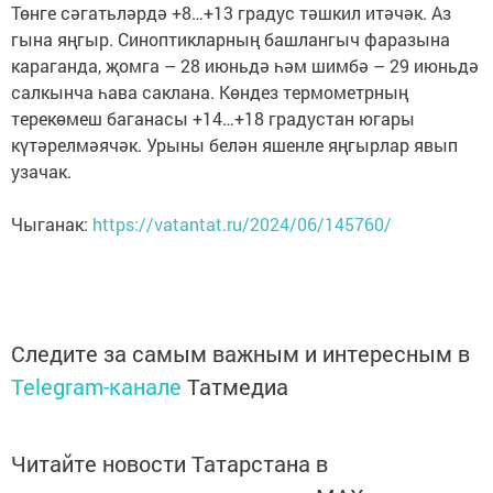
Төнге сәгатьләрдә +8…+13 градус тәшкил итәчәк. Аз
гына яңгыр. Синоптикларның башлангыч фаразына
караганда, җомга – 28 июньдә һәм шимбә – 29 июньдә
салкынча һава саклана. Көндез термометрның
терекөмеш баганасы +14…+18 градустан югары
күтәрелмәячәк. Урыны белән яшенле яңгырлар явып
узачак.
Чыганак:
https://vatantat.ru/2024/06/145760/
Следите за самым важным и интересным в
Telegram-канале
Татмедиа
Читайте новости Татарстана в