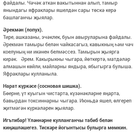
файдалы. Чәчәк аткан вакытыннан алып, тамыр
янындагы яфраклары яшелдән сары төскә керә
башлаганчы җыялар.
Әрекмән (лопух).
Тире, ашказаны, эчәклек, буын авыруларына файдалы.
Әрекмән тамыры белән чайкасагыз, кавыкның һәм чәч
коелуның ни икәнен белмәссез. Тамырын җыярга
кирәк. Әрем. Какырыкны чыгара, йөткертә, матдәләр
алмашын көйли, майларны яндыра, ябыгырга булыша.
Яфраклары кулланыла.
Нарат күркәсе (сосновая шишка).
Бөерне, үт куыгын чистарта, күзәнәкләрне яңарта,
бавырдан токсиннарны чыгара. Июньдә яшел, өлгереп
җитмәгән күркәләрен җыялар.
Игътибар! Үләннәрне кулланганчы табиб белән
киңәшләшегез. Тискәре йогынтысы булырга мөмкин.