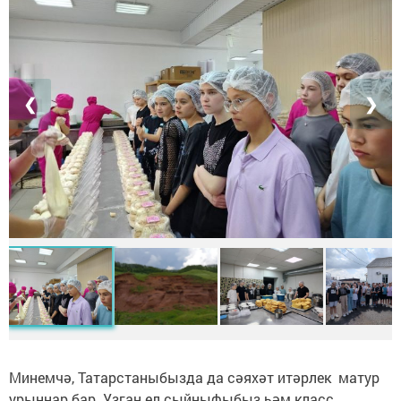
❮
❯
Минемчә, Татарстаныбызда да сәяхәт итәрлек матур
урыннар бар. Узган ел сыйныфыбыз һәм класс