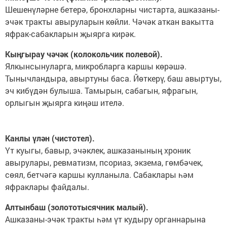
Шешенүләрне бетерә, бронхларны чистарта, ашказаны-
эчәк тракты авыруларын көйли. Чәчәк аткан вакытта
яфрак-сабакларын җыярга кирәк.
Кыңгырау чәчәк (колокольчик полевой).
Ялкынсынуларга, микробларга каршы көрәшә.
Тынычландыра, авыртуны баса. Йөткерү, баш авыртуы,
эч кибүдән булыша. Тамырын, сабагын, яфрагын,
орлыгын җыярга киңәш ителә.
Канлы үлән (чистотел).
Үт куыгы, бавыр, эчәклек, ашказанының хроник
авырулары, ревматизм, псориаз, экзема, гөмбәчек,
сөял, бетчәгә каршы кулланыла. Сабаклары һәм
яфраклары файдалы.
Алтынбаш (золототысячник малый).
Ашказаны-эчәк тракты һәм үт кудыру органнарына