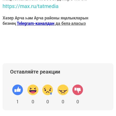
https://max.ru/tatmedia
Хәзер Арча һәм Арча районы яңалыкларын
безнең
Telegram-каналдан
да белә аласыз
Оставляйте реакции
1
0
0
0
0