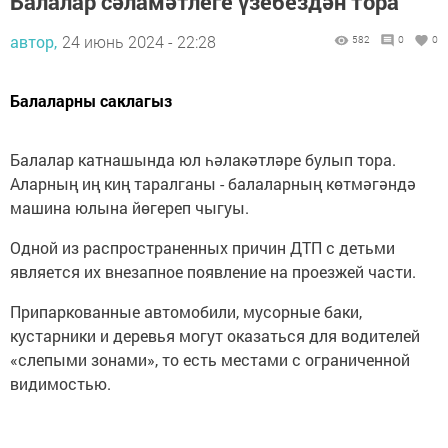
Балалар сәламәтлеге үзебездән тора
автор,
24 июнь 2024 - 22:28
582
0
0
Балаларны саклагыз
Балалар катнашында юл һәлакәтләре булып тора.
Аларның иң киң таралганы - балаларның көтмәгәндә
машина юлына йөгереп чыгуы.
Одной из распространенных причин ДТП с детьми
является их внезапное появление на проезжей части.
Припаркованные автомобили, мусорные баки,
кустарники и деревья могут оказаться для водителей
«слепыми зонами», то есть местами с ограниченной
видимостью.