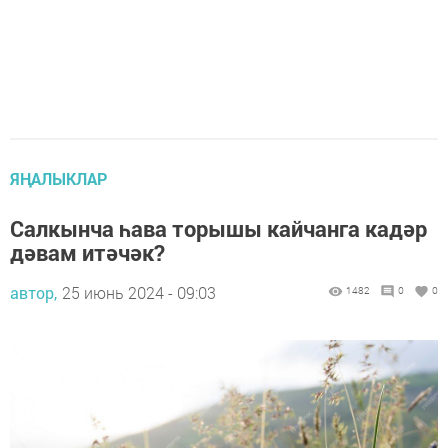
ЯҢАЛЫКЛАР
Салкынча һава торышы кайчанга кадәр
дәвам итәчәк?
автор,
25 июнь 2024 - 09:03
1482
0
0