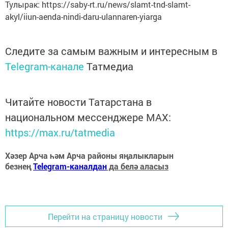
Тулырак: https://saby-rt.ru/news/slamt-tnd-slamt-
akyl/iiun-aenda-nindi-daru-ulannaren-yiarga
Следите за самым важным и интересным в
Telegram-канале
Татмедиа
Читайте новости Татарстана в
национальном мессенджере MАХ:
https://max.ru/tatmedia
Хәзер Арча һәм Арча районы яңалыкларын
безнең
Telegram-каналдан
да белә аласыз
Перейти на страницу новости