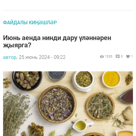
ФАЙДАЛЫ КИҢӘШЛӘР
Июнь аенда нинди дару үләннәрен
җыярга?
автор,
25 июнь 2024 - 09:22
1220
0
1