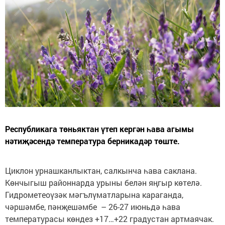
Республикага төньяктан үтеп кергән һава агымы
нәтиҗәсендә температура берникадәр төште.
Циклон урнашканлыктан, салкынча һава саклана.
Көнчыгыш районнарда урыны белән яңгыр көтелә.
Гидрометеоүзәк мәгълүматларына караганда,
чәршәмбе, пәнҗешәмбе – 26-27 июньдә һава
температурасы көндез +17…+22 градустан артмаячак.