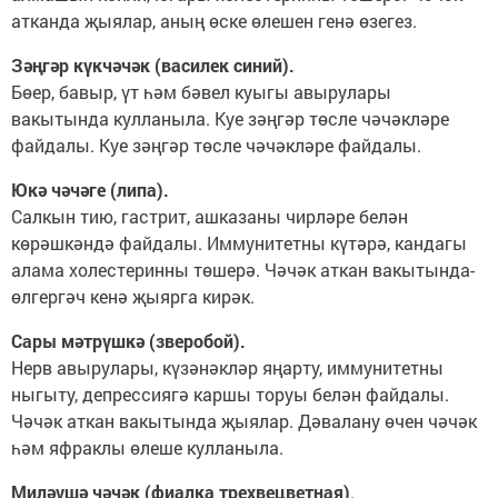
атканда җыялар, аның өске өлешен генә өзегез.
Зәңгәр күкчәчәк (василек синий).
Бөер, бавыр, үт һәм бәвел куыгы авырулары
вакытында кулланыла. Куе зәңгәр төсле чәчәкләре
файдалы. Куе зәңгәр төсле чәчәкләре файдалы.
Юкә чәчәге (липа).
Салкын тию, гастрит, ашказаны чирләре белән
көрәшкәндә файдалы. Иммунитетны күтәрә, кандагы
алама холестеринны төшерә. Чәчәк аткан вакытында-
өлгергәч кенә җыярга кирәк.
Сары мәтрүшкә (зверобой).
Нерв авырулары, күзәнәкләр яңарту, иммунитетны
ныгыту, депрессиягә каршы торуы белән файдалы.
Чәчәк аткан вакытында җыялар. Дәвалану өчен чәчәк
һәм яфраклы өлеше кулланыла.
Миләүшә чәчәк (фиалка трехвецветная)
.