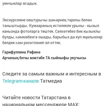
уенчыклар ясадык.
Экскурсияне оештурычы шәһәрнең тарихы белән
таныштырды. Кукмараның истәлекле урыны - кызыл
каньонда фотоларга төштек. Сәяхәтебез бик кызыклы
булды, һәммәбезгә ошады, барыбыз да күп яңалыклар
белдек һәм рәхәтләнеп ял иттек.
Гарифуллина Рәфинә
Арчаның 6нчы мәктәбе 7А сыйныфы укучысы
Следите за самым важным и интересным в
Telegram-канале
Татмедиа
Читайте новости Татарстана в
национальном мессенджере MАХ: