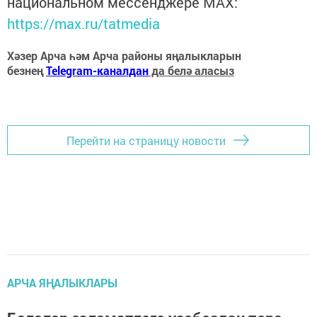
национальном мессенджере MАХ:
https://max.ru/tatmedia
Хәзер Арча һәм Арча районы яңалыкларын
безнең
Telegram-каналдан
да белә аласыз
Перейти на страницу новости
АРЧА ЯҢАЛЫКЛАРЫ