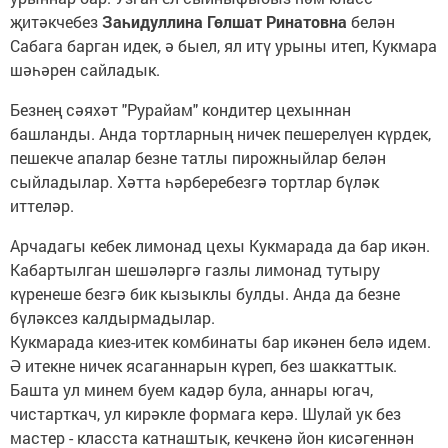
җитәкчебез
Заһидуллина Гөлшат Ринатовна
белән
Сабага барган идек, ә быел, ял итү урыны итеп, Кукмара
шәһәрен сайладык.
Безнең сәяхәт "Рурайам" кондитер цехыннан
башланды. Анда тортларның ничек пешерелүен күрдек,
пешекче апалар безне татлы пирожныйлар белән
сыйладылар. Хәтта һәрберебезгә тортлар бүләк
иттеләр.
Арчадагы кебек лимонад цехы Кукмарада да бар икән.
Кабартылган шешәләргә газлы лимонад тутыру
күренеше безгә бик кызыклы булды. Анда да безне
бүләксез калдырмадылар.
Кукмарада киез-итек комбинаты бар икәнен белә идем.
Ә итекне ничек ясаганнарын күреп, без шаккаттык.
Башта ул минем буем кадәр була, аннары югач,
чистарткач, ул кирәкле формага керә. Шулай ук без
мастер - класста катнаштык, кечкенә йон кисәгеннән