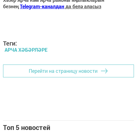
безнең
Telegram-каналдан
да белә аласыз
Теги:
АРЧА ХӘБӘРЛӘРЕ
Перейти на страницу новости
Топ 5 новостей