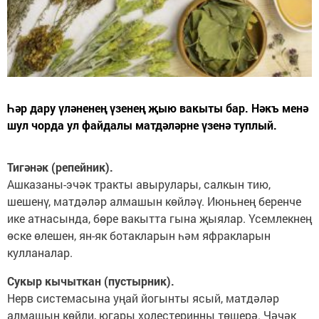
Һәр дару үләненең үзенең җыю вакыты бар. Нәкъ менә
шул чорда ул файдалы матдәләрне үзенә туплый.
Тигәнәк (репейник).
Ашказаны-эчәк тракты авырулары, салкын тию,
шешенү, матдәләр алмашын көйләү. Июньнең беренче
ике атнасында, бөре вакытта гына җыялар. Үсемлекнең
өске өлешен, ян-як ботакларын һәм яфракларын
кулланалар.
Сукыр кычыткан (пустырник).
Нерв системасына уңай йогынты ясый, матдәләр
алмашын көйли, югары холестеринны төшерә. Чәчәк