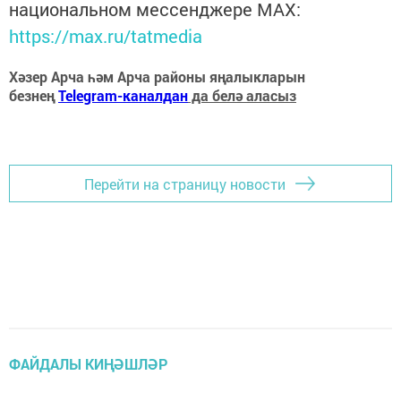
национальном мессенджере MАХ:
https://max.ru/tatmedia
Хәзер Арча һәм Арча районы яңалыкларын
безнең
Telegram-каналдан
да белә аласыз
Перейти на страницу новости
ФАЙДАЛЫ КИҢӘШЛӘР