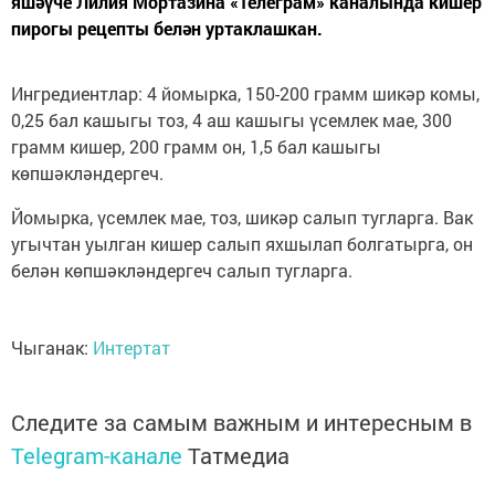
яшәүче Лилия Мортазина «Телеграм» каналында кишер
пирогы рецепты белән уртаклашкан.
Ингредиентлар: 4 йомырка, 150-200 грамм шикәр комы,
0,25 бал кашыгы тоз, 4 аш кашыгы үсемлек мае, 300
грамм кишер, 200 грамм он, 1,5 бал кашыгы
көпшәкләндергеч.
Йомырка, үсемлек мае, тоз, шикәр салып тугларга. Вак
угычтан уылган кишер салып яхшылап болгатырга, он
белән көпшәкләндергеч салып тугларга.
Чыганак:
Интертат
Следите за самым важным и интересным в
Telegram-канале
Татмедиа