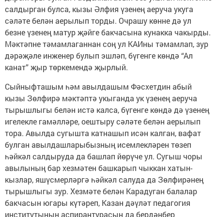
салдырган булса, кызы Әлфия үзенең аеруча укуга
сәләте белән аерылып торды. Очрашу көнне дә ул
безне үзенең матур җәйге бакчасына кунакка чакырды.
Мәктәпне тәмамлаганнан соң ул КАИны тәмамлап, зур
дәрәҗәле инженер булып эшләп, бүгенге көндә “Ал
канат” җыр төркемендә җырлый.
Сыйныфташым һәм авылдашым Фәсхетдин абый
кызы Зөлфирә мәктәптә укыганда ук үзенең аеруча
тырышлыгы белән истә калса, бүгенге көндә дә үзенең
игелекле гамәлләре, оештыру сәләте белән аерылып
тора. Авылда сугышта катнашып исән калган, вафат
булган авылдашларыбызның исемлекләрен төзеп
һәйкәл салдыруда да башлап йөрүче ул. Сугыш чоры
авылының бар хезмәтен башкарып чыккан хатын-
кызлар, яшүсмерләргә һәйкәл салуда да Зөлфирәнең
тырышлыгы зур. Хезмәте белән Карадуган балалар
бакчасын югары күтәреп, Казан дәүләт педагогия
институтының аспирантурасын да бердәнбер