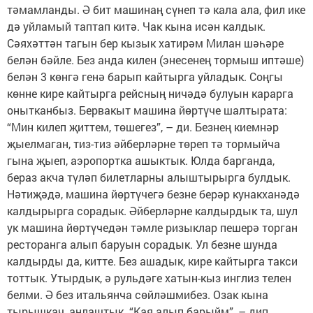
тәмамланды. Ә бит машинаң сүнеп тә кала ала, фил ике
дә уйламый таптап китә. Чак кына исән калдык.
Сәяхәттән тагын бер кызык хатирәм Милан шәһәре
белән бәйле. Без анда килен (энесенең тормыш иптәше)
белән 3 көнгә генә барып кайтырга уйладык. Соңгы
көнне кире кайтырга рейсның ничәдә булуын карарга
онытканбыз. Бервакыт машина йөртүче шалтырата:
“Мин килеп җиттем, төшегез”, – ди. Безнең киемнәр
җыелмаган, тиз-тиз әйберләрне төреп тә тормыйча
гына җыеп, аэропортка ашыктык. Юлда барганда,
бераз акча түләп билетларны алыштырырга булдык.
Нәтиҗәдә, машина йөртүчегә безне берәр кунакханәдә
калдырырга сорадык. Әйберләрне калдырдык та, шул
ук машина йөртүчедән тәмле ризыклар пешерә торган
ресторанга алып баруын сорадык. Ул безне шунда
калдырды да, китте. Без ашадык, кире кайтырга такси
тоттык. Утырдык, ә рульдәге хатын-кыз инглиз телен
белми. Ә без итальянча сөйләшмибез. Озак кына
тырышкач, аңлаштык. “Кая алып барыйм”, – дип