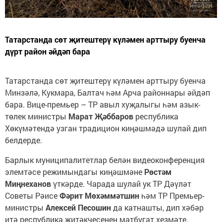
Татарстанда сөт җитештерү күләмен арттыру буенча
дүрт район әйдәп бара
Татарстанда сөт җитештерү күләмен арттыру буенча
Минзәлә, Кукмара, Балтач һәм Арча районнары әйдәп
бара. Вице-премьер – ТР авыл хуҗалыгы һәм азык-
төлек министры
Марат Җәббаров
республика
Хөкүмәтендә узган традицион киңәшмәдә шулай дип
белдерде.
Барлык муниципалитетлар белән видеоконференция
элемтәсе режимындагы киңәшмәне
Рөстәм
Миңнеханов
үткәрде. Чарада шулай ук ТР Дәүләт
Советы Рәисе
Фәрит Мөхәммәтшин
һәм ТР Премьер-
министры
Алексей Песошин
да катнашты, дип хәбәр
итә республика җитәкчесенең матбугат хезмәте.