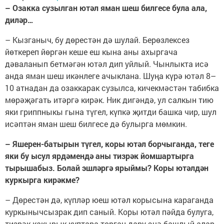
– Озакка сузылган ютәл яман шеш билгесе була ала,
диләр…
– Кызганыч, бу дөрестән дә шулай. Берөзлексез
йөткереп йөргән кеше еш кына аны ахыргача
дәваланып бетмәгән ютәл дип уйлый. Чынлыкта исә
анда яман шеш икәнлеге ачыклана. Шуңа күрә ютәл 8–
10 атнадан да озаккарак сузылса, кичекмәстән табибка
мөрәҗәгать итәргә кирәк. Ник дигәндә, ул салкын тию
яки гриппныкы гына түгел, күпкә җитди башка чир, шул
исәптән яман шеш билгесе дә булырга мөмкин.
– Яшерен-батырын түгел, коры ютәл борчыганда, теге
яки бу ысул ярдәмендә аны тизрәк йомшартырга
тырышабыз. Болай эшләргә ярыймы? Коры ютәлдән
куркырга кирәкме?
– Дөрестән дә, күпләр юеш ютәл корысына караганда
куркынычсызрак дип саный. Коры ютәл пәйда булуга,
тизрәк какырык куптара торган дару эчә башлый алар.