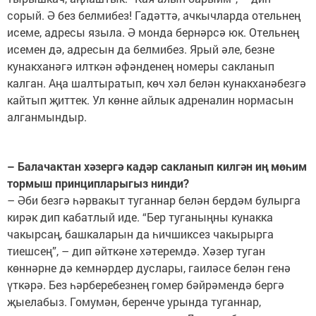
сорый. Ә без белмибез! Гадәттә, ачкычларда отельнең
исеме, адресы языла. Ә монда бернәрсә юк. Отельнең
исемен дә, адресын да белмибез. Ярый әле, безне
кунакханәгә илткән әфәнденең номеры сакланып
калган. Аңа шалтыратып, көч хәл белән кунакханәбезгә
кайтып җиттек. Ул көнне айлык адреналин нормасын
алганмындыр.
– Балачактан хәзергә кадәр сакланып килгән иң мөһим
тормыш принципларыгыз нинди?
– Әби безгә һәрвакыт туганнар белән бердәм булырга
кирәк дип кабатлый иде. “Бер туганыңны кунакка
чакырсаң, башкаларын да һичшиксез чакырырга
тиешсең”, – дип әйткәне хәтеремдә. Хәзер туган
көннәрне дә кемнәрдер дуслары, гаиләсе белән генә
үткәрә. Без һәрберебезнең гомер бәйрәмендә бергә
җыелабыз. Гомумән, беренче урында туганнар,