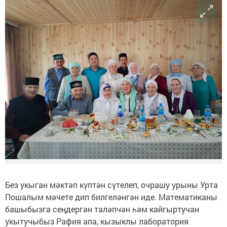
Без укыган мәктәп күптән сүтелеп, очрашу урыны Урта
Пошалым мәчете дип билгеләнгән иде. Математиканы
башыбызга сеңдергән таләпчән һәм кайгыртучан
укытучыбыз Рафия апа, кызыклы лаборатория