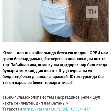
Ютәл – көз-кыш айларында безгә еш юлдаш. ОРВИ һәм
грипп йоктырдыңмы, йөткереп азапланасыңны көт тә
тор. Табиблар исә, ютәл күпкә җитдирәк чир билгесе дә
булырга мөмкин, дип кисәтә. Шуңа күрә аны үз
белдегең белән дәваларга ярамый. Ютәл турында без
тагын нәрсәләр белеп торырга тиеш?
Табиб-пульмонолог Рөстәм Насретдинов белән шул
хакта сөйләштек, дип яза Ватаным
Татарстан
https://vatantat.ru/2024/10/154141/