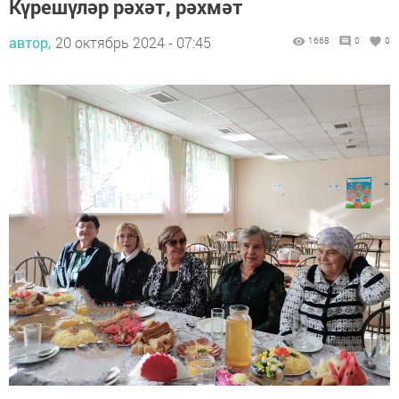
Күрешүләр рәхәт, рәхмәт
автор,
20 октябрь 2024 - 07:45
1668
0
0