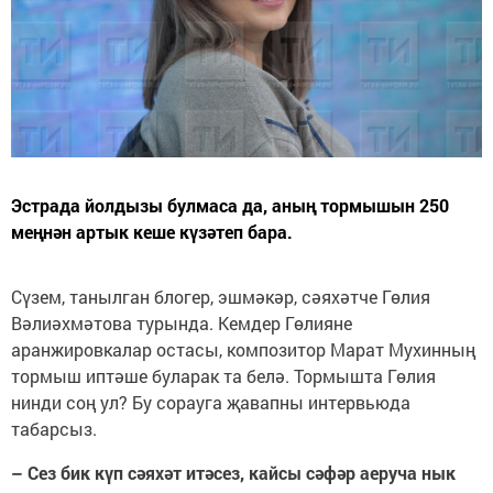
Эстрада йолдызы булмаса да, аның тормышын 250
меңнән артык кеше күзәтеп бара.
Сүзем, танылган блогер, эшмәкәр, сәяхәтче Гөлия
Вәлиәхмәтова турында. Кемдер Гөлияне
аранжировкалар остасы, композитор Марат Мухинның
тормыш иптәше буларак та белә. Тормышта Гөлия
нинди соң ул? Бу сорауга җавапны интервьюда
табарсыз.
– Сез бик күп сәяхәт итәсез, кайсы сәфәр аеруча нык