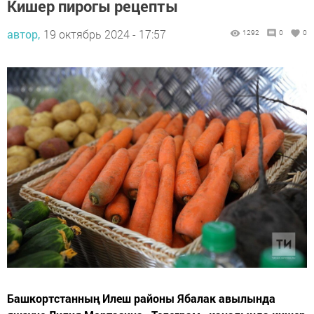
Кишер пирогы рецепты
автор,
19 октябрь 2024 - 17:57
1292
0
0
Башкортстанның Илеш районы Ябалак авылында