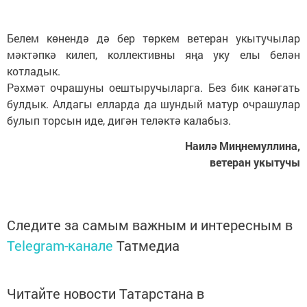
Белем көнендә дә бер төркем ветеран укытучылар
мәктәпкә килеп, коллективны яңа уку елы белән
котладык.
Рәхмәт очрашуны оештыручыларга. Без бик канәгать
булдык. Алдагы елларда да шундый матур очрашулар
булып торсын иде, дигән теләктә калабыз.
Наилә Миңнемуллина,
ветеран укытучы
Следите за самым важным и интересным в
Telegram-канале
Татмедиа
Читайте новости Татарстана в