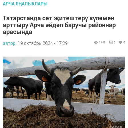
АРЧА ЯҢАЛЫКЛАРЫ
Татарстанда сөт җитештерү күләмен
арттыру Арча әйдәп баручы районнар
арасында
автор,
19 октябрь 2024 - 17:29
1143
0
0