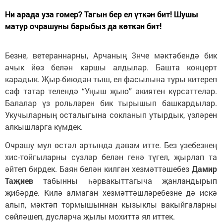
Ни арада уза гомер? Тагын бер ел үткән бит! Шушы
матур очрашуны барыбыз да көткән бит!
Безне, ветераннарны, Арчаның 3нче мәктәбендә бик
ачык йөз белән каршы алдылар. Башта концерт
карадык. Җыр-биюдән тыш, ел фасылына туры китереп
саф татар телендә “Уңыш җыю” әкиятен күрсәттеләр.
Балалар үз рольләрен бик тырышып башкардылар.
Укучыларның осталыгына сокланып утырдык, үзләрен
алкышларга күмдек.
Очрашу мул өстәл артында дәвам итте. Без үзебезнең
хис-тойгыларны сүзләр белән генә түгел, җырлап та
әйтеп бирдек. Баян белән килгән хезмәттәшебез
Дамир
Таҗиев
табынны һәрвакыттагыча җанландырып
җибәрде. Килә алмаган хезмәттәшләребезне дә искә
алып, мәктәп тормышыннан кызыклы вакыйгаларны
сөйләшеп, дусларча җылы мохиттә ял иттек.