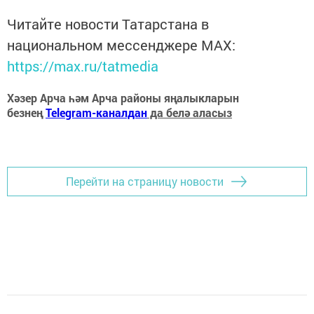
Читайте новости Татарстана в
национальном мессенджере MАХ:
https://max.ru/tatmedia
Хәзер Арча һәм Арча районы яңалыкларын
безнең
Telegram-каналдан
да белә аласыз
Перейти на страницу новости