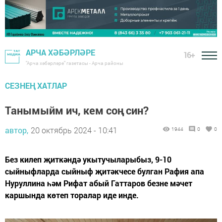
АРЧА ХӘБӘРЛӘРЕ
16+
"Арча хәбәрләре" газетасы - Арча районы
СЕЗНЕҢ ХАТЛАР
Танымыйм ич, кем соң син?
автор,
20 октябрь 2024 - 10:41
1944
0
0
Без килеп җиткәндә укытучыларыбыз, 9-10
сыйныфларда сыйныф җитәкчесе булган Рафия апа
Нуруллина һәм Рифат абый Гаттаров безне мәчет
каршында көтеп торалар иде инде.