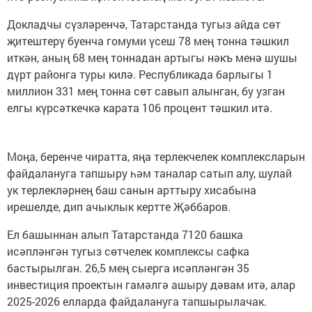
Докладчы сүзләренчә, Татарстанда тугыз айда сөт
җитештерү буенча гомуми үсеш 78 мең тонна тәшкил
иткән, аның 68 мең тоннадан артыгы нәкъ менә шушы
дүрт районга туры килә. Республикада барлыгы 1
миллион 331 мең тонна сөт савып алынган, бу узган
елгы күрсәткечкә карата 106 процент тәшкил итә.
Моңа, беренче чиратта, яңа терлекчелек комплексларын
файдалануга тапшыру һәм таналар сатып алу, шулай
ук терлекләрнең баш санын арттыру хисабына
ирешелде, дип ачыклык кертте Җәббаров.
Ел башыннан алып Татарстанда 7120 башка
исәпләнгән тугыз сөтчелек комплексы сафка
бастырылган. 26,5 мең сыерга исәпләнгән 35
инвестиция проектын гамәлгә ашыру дәвам итә, алар
2025-2026 елларда файдалануга тапшырылачак.