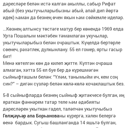
дәресләре белән истә калган акыллы, сабыр Рифат
абый (без укытучыларыбызны абый, апай дип йөртә
идек) һаман да безнең өчен якын һәм сөйкемле иделәр.
...Көзнең алтынсу төстәге матур бер көнендә 1969 елда
Урта Пошалым мәктәбен тәмамлаган укучылар,
укытучыларыбыз белән очраштык. Күңелдә бертөрле
сөенеч, рәхәтлек, дулкынлану. 55 ел гомер, ярты гасыр
бит!
Менә көтелгән көн дә килеп җитте. Күптән очраша
алмаган, хәтта 55 ел буе бер дә күрешмәгән
сыйныфташым белән: “Үләм, танымыйм ич, кем соң
син?” – дигән сүзләр белән көлә-көлә кочаклаштык без.
5-8 сыйныфларда безнең сыйныф җитәкчесе булган, иң
яраткан фәннәрем татар теле һәм әдәбияты
дәресләрен укыткан гадел, таләпчән укытучыбыз
Гөлҗәүһәр апа Борһанова
ны күрергә, хәлен белергә
өенә бардык. Сугыш башланганда 14 яшьтә булган,