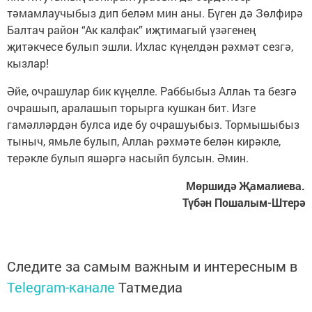
тәмамлаучыбыз дип беләм мин аны. Бүген дә Зөлфирә
Балтач район “Ак калфак” иҗтимагый үзәгенең
җитәкчесе булып эшли. Ихлас күңелдән рәхмәт сезгә,
кызлар!
Әйе, очрашулар бик күңелле. Раббыбыз Аллаһ та безгә
очрашып, аралашып торырга кушкан бит. Изге
гамәлләрдән булса иде бу очрашуыбыз. Тормышыбыз
тыныч, ямьле булып, Аллаһ рәхмәте белән кирәкле,
терәкле булып яшәргә насыйп булсын. Әмин.
Мөршидә Җамалиева.
Түбән Пошалым-Штерә
Следите за самым важным и интересным в
Telegram-канале
Татмедиа