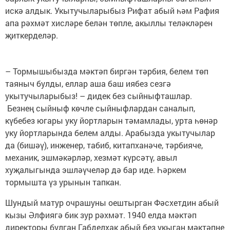
искә алдык. Укытучыларыбыз Рифат абый һәм Рафия
апа рәхмәт хисләре белән төпле, акыллы теләкләрен
җиткерделәр.
– Тормышыбызда мәктәп биргән тәрбия, белем төп
таяныч булды, еллар аша баш иябез сезгә
укытучыларыбыз! – дидек без сыйныфташлар.
Безнең сыйныф көчле сыйныфлардан саналып,
күбебез югары уку йортларын тәмамлады, урта һөнәр
уку йортларында белем алды. Арабызда укытучылар
да (бишәү), инженер, табиб, китапханәче, тәрбияче,
механик, эшмәкәрләр, хезмәт күрсәтү, авыл
хуҗалыгында эшләүчеләр дә бар иде. Һәркем
тормышта үз урынын тапкан.
Шундый матур очрашуны оештырган Фәсхетдин абый
кызы Әлфиягә бик зур рәхмәт. 1940 елда мәктәп
директоры булган Габделхак абый без укыган мәктәпне