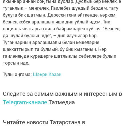
якыннар аннан соң гына дуслар. Дуслык бер көнлек, ә
туганлык – мәңгелек. Гаиләбез шундый бердәм, тату
булуга бик шатмын. Дөресен генә әйткәндә, һәркем
безнең кебек аралашып яши дип уйлый идем. Тик
социаль челтәргә гаилә бәйрәмнәрен куйгач: “Безнең
дә шулай булсын иде”, – дип язучылар бар.
Туганнарның аралашмавы белән кешеләрне
шаккаттырып та булмый, бу бик кызганыч. Һәр
гаиләнең дә күрешергә шатлыклы сәбәпләре булып
торсын иде.
Тулы әңгәмә:
Шәһри Казан
Следите за самым важным и интересным в
Telegram-канале
Татмедиа
Читайте новости Татарстана в