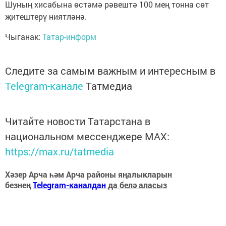
Шуның хисабына өстәмә рәвештә 100 мең тонна сөт
җитештерү ниятләнә.
Чыганак:
Татар-информ
Следите за самым важным и интересным в
Telegram-канале
Татмедиа
Читайте новости Татарстана в
национальном мессенджере MАХ:
https://max.ru/tatmedia
Хәзер Арча һәм Арча районы яңалыкларын
безнең
Telegram-каналдан
да белә аласыз