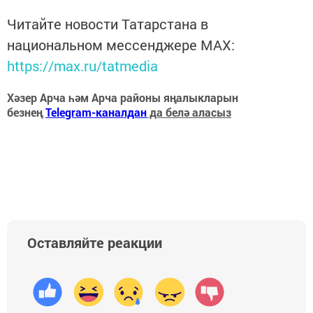
Читайте новости Татарстана в
национальном мессенджере MАХ:
https://max.ru/tatmedia
Хәзер Арча һәм Арча районы яңалыкларын
безнең
Telegram-каналдан
да белә аласыз
Оставляйте реакции