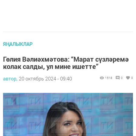
ЯҢАЛЫКЛАР
Гөлия Вәлиәхмәтова: “Марат сүзләремә
колак салды, ул мине ишетте”
автор,
20 октябрь 2024 - 09:40
1518
0
0