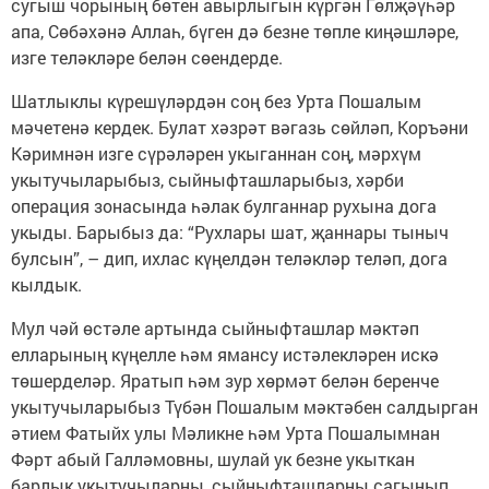
сугыш чорының бөтен авырлыгын күргән Гөлҗәүһәр
апа, Сөбәхәнә Аллаһ, бүген дә безне төпле киңәшләре,
изге теләкләре белән сөендерде.
Шатлыклы күрешүләрдән соң без Урта Пошалым
мәчетенә кердек. Булат хәзрәт вәгазь сөйләп, Коръәни
Кәримнән изге сүрәләрен укыганнан соң, мәрхүм
укытучыларыбыз, сыйныфташларыбыз, хәрби
операция зонасында һәлак булганнар рухына дога
укыды. Барыбыз да: “Рухлары шат, җаннары тыныч
булсын”, – дип, ихлас күңелдән теләкләр теләп, дога
кылдык.
Мул чәй өстәле артында сыйныфташлар мәктәп
елларының күңелле һәм ямансу истәлекләрен искә
төшерделәр. Яратып һәм зур хөрмәт белән беренче
укытучыларыбыз Түбән Пошалым мәктәбен салдырган
әтием Фатыйх улы Мәликне һәм Урта Пошалымнан
Фәрт абый Галләмовны, шулай ук безне укыткан
барлык укытучыларны, сыйныфташларны сагынып