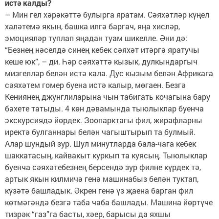
истә калды?
– Мин гел хәрәкәттә булырга яратам. Сәяхәтләр күңел
халәтемә якын, башка илгә баргач, яңа хисләр,
эмоцияләр туплап яңадан туам шикелле. Әни дә:
“Безнең нәселдә синең кебек сәяхәт итәргә яратучы
кеше юк”, – ди. Һәр сәяхәттә кызык, дулкындаргыч
мизгелләр белән истә кала. Дус кызым белән Африкага
сәяхәтем гомер буена истә калыр, мөгаен. Безгә
Кениянең джунглиларына чын табигать кочагына бару
бәхете татыды. 4 көн дәвамында тыюлыклар буенча
экскурсиядә йөрдек. Зоопарктагы фил, жирафларны
иректә булганнары белән чагыштырып та булмый.
Алар шундый зур. Шул минутларда бала-чага кебек
шаккатасың, кайвакыт куркып та куясың. Тыюлыклар
буенча сәяхәтебезнең берсендә зур филне күрдек тә,
артык якын килмичә генә машинабыз белән туктап,
күзәтә башладык. Әкрен генә үз җаена барган фил
көтмәгәндә безгә таба чаба башлады. Машина йөртүче
тизрәк “газ”га басты, хәер, барысы да яхшы