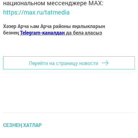
национальном мессенджере MАХ:
https://max.ru/tatmedia
Хәзер Арча һәм Арча районы яңалыкларын
безнең
Telegram-каналдан
да белә аласыз
Перейти на страницу новости
СЕЗНЕҢ ХАТЛАР